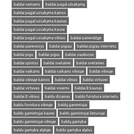
baldai namams
baldai pagal užsakymą
baldai pagal uzsakyma kainos
baldai pagal uzsakyma kaunas
baldai pagal uzsakyma kaune
baldai pagal uzsakyma vilnius
baldai panevėžyje
baldai panevezys
baldai pigiau
baldai pigiau internetu
baldai pigu
baldai pigus
baldai siauliuose
baldai spintos
baldai svetainei
baldai svetaines
baldai vaikams
baldai vaikams vilniuje
baldai vilniuje
baldai vilniuje kainos
baldai vilnius
baldai virtuvei
baldai virtuves
baldai visiems
baldai.lt kaunas
baldai.lt vilnius
baldu dizainas
baldu furnitura internetu
baldu furnitura vilniuje
baldų gamintojai
baldu gamintojai kaune
baldu gamintojai lietuvoje
baldu gamintojai vilniuje
baldų gamyba
baldu gamyba alytuje
baldu gamyba alytus