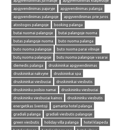
apgyvendinimas jurmaloje
apgyvendinimas klaipedoje
apgyvendinimas pajuryje
apgyvendinimas palanga
apgyvendinimas palangoje
apgyvendinimas prie juros
atostogos palangoje
booking palanga
butai nuomai palangoje
butai palangoje nuoma
butas palangoje nuoma
buto nuoma palanga
buto nuoma palangoje
buto nuoma parai vilniuje
butų nuoma palangoje
butu nuoma palangoje vasarai
diemedis palanga
druskininkai apgyvendinimas
druskininkai nakvyne
druskininkai spa
druskininkai viesbuciai
druskininkai viesbutis
druskininku poilsio namai
druskininku viesbuciai
druskininku viesbuciai kainos
druskininku viesbutis
energetikas šventoji
gamanta hotel palanga
gradiali palanga
gradiali viesbutis palangoje
green viesbutis
holiday villa palanga
hotel klaipeda