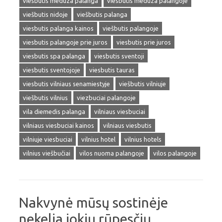
viesbutis meduza palanga
viesbutis meduza palangoje
viešbutis nidoje
viešbutis palanga
viesbutis palanga kainos
viešbutis palangoje
viesbutis palangoje prie juros
viesbutis prie juros
viesbutis spa palanga
viesbutis sventoji
viesbutis sventojoje
viesbutis tauras
viesbutis vilniaus senamiestyje
viešbutis vilniuje
viešbutis vilnius
viezbuciai palangoje
vila diemedis palanga
vilniaus viesbuciai
vilniaus viesbuciai kainos
vilniaus viesbutis
vilniuje viesbuciai
vilnius hotel
vilnius hotels
vilnius viešbučiai
vilos nuoma palangoje
vilos palangoje
Nakvynė mūsų sostinėje
nekelia jokių rūpesčių