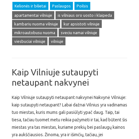
Kelionės ir bilietai
Paslaugos
Poilsis
apartamentai vilniuje
is vilniaus oro uosto i klaipeda
kambariu nuoma vilniuje
kur apsistoti vilniuje
mikroautobusu nuoma
sveciu namai vilniuje
viesbuciai vilniuje
vilniuje
Kaip Vilniuje sutaupyti
netaupant nakvynei
Kaip Vilniuje sutaupyti netaupant nakvynei Nakvynė Vilniuje:
kaip sutaupyti netaupant? Labai dažnai Vilnius yra vadinamas
tuo miestas, kuris mums gali pasiūlyti ypač daug. Taip, tai
tiesa, tačiau tuomet metu reikia pažymėti ir tai, kad būtent šis
miestas yra tas miestas, kuriame prekių bei paslaugų kainos
yra aukščiausios. Žinoma, yra ir išimčių, tačiau, jei