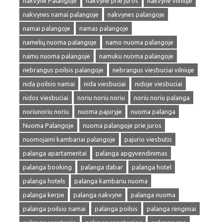
nakvyne Palangoje
nakvyne prie juros
nakvyne vilniuje
nakvynes namai palangoje
nakvynes palangoje
namai palangoje
namas palangoje
namelių nuoma palangoje
namo nuoma palangoje
namu nuoma palangoje
namuku nuoma palangoje
nebrangus poilsis palangoje
nebrangus viesbuciai vilniuje
nida poilsio namai
nida viesbuciai
nidoje viesbuciai
nidos viesbuciai
noriu noriu noriu
noriu noriu palanga
noriunoriu noriu
nuoma pajuryje
nuoma palanga
Nuoma Palangoje
nuoma palangoje prie juros
nuomojami kambariai palangoje
pajurio viesbutis
palanga apartamentai
palanga apgyvendinimas
palanga booking
palanga dabar
palanga hotel
palanga hotels
palanga kambariu nuoma
palanga kerpe
palanga nakvyne
palanga nuoma
palanga poilsio namai
palanga poilsis
palanga renginiai