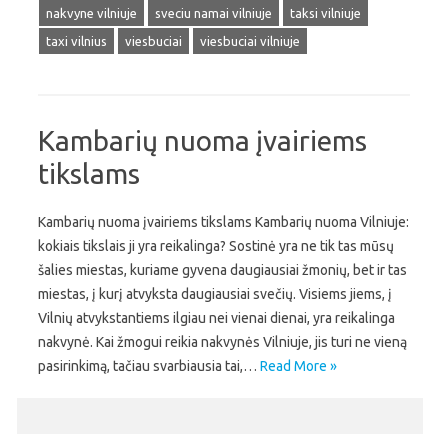
nakvyne vilniuje
sveciu namai vilniuje
taksi vilniuje
taxi vilnius
viesbuciai
viesbuciai vilniuje
Kambarių nuoma įvairiems
tikslams
Kambarių nuoma įvairiems tikslams Kambarių nuoma Vilniuje:
kokiais tikslais ji yra reikalinga? Sostinė yra ne tik tas mūsų
šalies miestas, kuriame gyvena daugiausiai žmonių, bet ir tas
miestas, į kurį atvyksta daugiausiai svečių. Visiems jiems, į
Vilnių atvykstantiems ilgiau nei vienai dienai, yra reikalinga
nakvynė. Kai žmogui reikia nakvynės Vilniuje, jis turi ne vieną
pasirinkimą, tačiau svarbiausia tai,…
Read More »