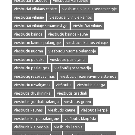
viesbuciai trakuose
viesbuciai varsuvoje
viesbuciai vilniaus centre
viesbuciai vilniaus senamiestyje
viesbuciai vilniuje
viesbuciai vilniuje kainos
viesbuciai vilniuje senamiestyje
viešbučiai vilnius
viesbuciu kainos
viesbuciu kainos kaune
viesbuciu kainos palangoje
viesbuciu kainos vilniuje
viesbuciu nuoma
viesbuciu nuoma palangoje
viesbuciu paieska
viesbuciu pasiulymai
viesbuciu paslaugos
viešbučių rezervacija
viešbučių rezervavimas
viesbuciu rezervavimo sistemos
viesbuciu uzsakymas
viešbutis
viesbutis alanga
viešbutis druskininkai
viešbutis gradiali
viesbutis gradiali palanga
viesbutis green
viesbutis kaunas
viesbutis kaune
viešbutis kerpė
viesbutis kerpe palangoje
viešbutis klaipėda
viešbutis klaipėdoje
viešbutis lietuva