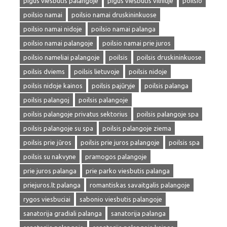
pigus viesbutis palangoje
pigus viešbutis vilniuje
poilsio
poilsio namai
poilsio namai druskininkuose
poilsio namai nidoje
poilsio namai palanga
poilsio namai palangoje
poilsio namai prie juros
poilsio nameliai palangoje
poilsis
poilsis druskininkuose
poilsis dviems
poilsis lietuvoje
poilsis nidoje
poilsis nidoje kainos
poilsis pajūryje
poilsis palanga
poilsis palangoj
poilsis palangoje
poilsis palangoje privatus sektorius
poilsis palangoje spa
poilsis palangoje su spa
poilsis palangoje ziema
poilsis prie jūros
poilsis prie juros palangoje
poilsis spa
poilsis su nakvyne
pramogos palangoje
prie juros palanga
prie parko viesbutis palanga
priejuros.lt palanga
romantiskas savaitgalis palangoje
rygos viesbuciai
sabonio viesbutis palangoje
sanatorija gradiali palanga
sanatorija palanga