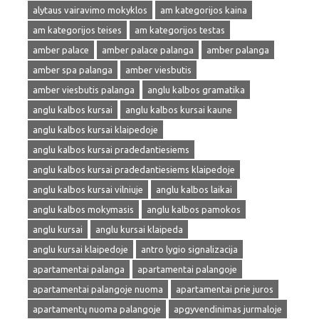
alytaus vairavimo mokyklos
am kategorijos kaina
am kategorijos teises
am kategorijos testas
amber palace
amber palace palanga
amber palanga
amber spa palanga
amber viesbutis
amber viesbutis palanga
anglu kalbos gramatika
anglu kalbos kursai
anglu kalbos kursai kaune
anglu kalbos kursai klaipedoje
anglu kalbos kursai pradedantiesiems
anglu kalbos kursai pradedantiesiems klaipedoje
anglu kalbos kursai vilniuje
anglu kalbos laikai
anglu kalbos mokymasis
anglu kalbos pamokos
anglu kursai
anglu kursai klaipeda
anglu kursai klaipedoje
antro lygio signalizacija
apartamentai palanga
apartamentai palangoje
apartamentai palangoje nuoma
apartamentai prie juros
apartamentų nuoma palangoje
apgyvendinimas jurmaloje