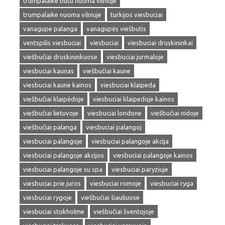
trumpalaike butu nuoma vilniuje
trumpalaike nuoma vilniuje
turkijos viesbuciai
vanagupe palanga
vanagupės viešbutis
ventspilis viesbuciai
viesbuciai
viesbuciai druskininkai
viešbučiai druskininkuose
viesbuciai jurmaloje
viesbuciai kaunas
viešbučiai kaune
viesbuciai kaune kainos
viesbuciai klaipeda
viešbučiai klaipėdoje
viesbuciai klaipedoje kainos
viešbučiai lietuvoje
viesbuciai londone
viešbučiai nidoje
viešbučiai palanga
viesbuciai palangoj
viesbuciai palangoje
viesbuciai palangoje akcija
viesbuciai palangoje akcijos
viesbuciai palangoje kainos
viesbuciai palangoje su spa
viesbuciai paryziuje
viesbuciai prie juros
viesbuciai romoje
viesbuciai ryga
viesbuciai rygoje
viešbučiai šiauliuose
viesbuciai stokholme
viešbučiai šventojoje