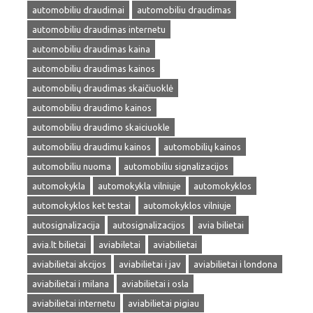
automobiliu draudimai
automobiliu draudimas
automobiliu draudimas internetu
automobiliu draudimas kaina
automobiliu draudimas kainos
automobilių draudimas skaičiuoklė
automobiliu draudimo kainos
automobiliu draudimo skaiciuokle
automobiliu draudimu kainos
automobilių kainos
automobiliu nuoma
automobiliu signalizacijos
automokykla
automokykla vilniuje
automokyklos
automokyklos ket testai
automokyklos vilniuje
autosignalizacija
autosignalizacijos
avia bilietai
avia.lt bilietai
aviabiletai
aviabilietai
aviabilietai akcijos
aviabilietai i jav
aviabilietai i londona
aviabilietai i milana
aviabilietai i osla
aviabilietai internetu
aviabilietai pigiau