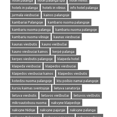
hotel palanga
hotel palanga spa
hotel vilnius
hotels in palanga
hotels in vilnius
info hotel palanga
jurmala viesbuciai
kainos palangoje
kambariai Palangoje
kambario nuoma palangoje
kambariu nuoma palanga
kambariu nuoma palangoje
kambariu nuoma vilniuje
kaunas viesbuciai
kaunas viesbutis
kauno viešbučiai
kauno viesbuciai kainos
kerpė palanga
kerpes viesbutis palangoje
klaipeda hotel
klaipeda viesbuciai
klaipedos viesbuciai
klaipedos viesbuciai kainos
klaipedos viesbutis
kotedzu nuoma palangoje
ktu poilsio namai palangoje
kursiu kaimas sventojoje
lietuva sanatorija
lietuva viesbutis
lietuvos viešbučiai
lietuvos viešbutis
mikroautobusu nuoma
nakvyne klaipedoje
nakvyne Nidoje
nakvyne pajuryje
nakvyne palanga