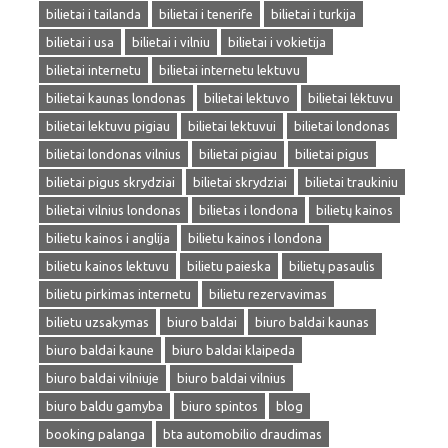
bilietai i tailanda
bilietai i tenerife
bilietai i turkija
bilietai i usa
bilietai i vilniu
bilietai i vokietija
bilietai internetu
bilietai internetu lektuvu
bilietai kaunas londonas
bilietai lektuvo
bilietai lėktuvu
bilietai lektuvu pigiau
bilietai lektuvui
bilietai londonas
bilietai londonas vilnius
bilietai pigiau
bilietai pigus
bilietai pigus skrydziai
bilietai skrydziai
bilietai traukiniu
bilietai vilnius londonas
bilietas i londona
bilietų kainos
bilietu kainos i anglija
bilietu kainos i londona
bilietu kainos lektuvu
bilietu paieska
bilietų pasaulis
bilietu pirkimas internetu
bilietu rezervavimas
bilietu uzsakymas
biuro baldai
biuro baldai kaunas
biuro baldai kaune
biuro baldai klaipeda
biuro baldai vilniuje
biuro baldai vilnius
biuro baldu gamyba
biuro spintos
blog
booking palanga
bta automobilio draudimas