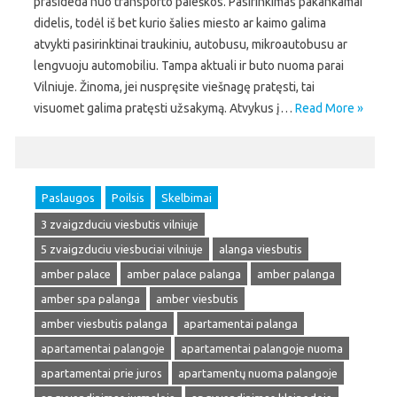
prasideda nuo transporto paieškos. Pasirinkimas pakankamai
didelis, todėl iš bet kurio šalies miesto ar kaimo galima
atvykti pasirinktinai traukiniu, autobusu, mikroautobusu ar
lengvuoju automobiliu. Tampa aktuali ir buto nuoma parai
Vilniuje. Žinoma, jei nuspręsite viešnagę pratęsti, tai
visuomet galima pratęsti užsakymą. Atvykus į…
Read More »
Paslaugos
Poilsis
Skelbimai
3 zvaigzduciu viesbutis vilniuje
5 zvaigzduciu viesbuciai vilniuje
alanga viesbutis
amber palace
amber palace palanga
amber palanga
amber spa palanga
amber viesbutis
amber viesbutis palanga
apartamentai palanga
apartamentai palangoje
apartamentai palangoje nuoma
apartamentai prie juros
apartamentų nuoma palangoje