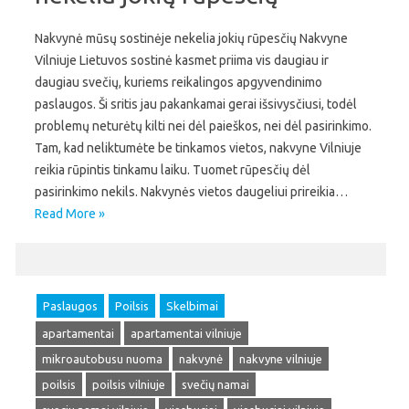
Nakvynė mūsų sostinėje nekelia jokių rūpesčių Nakvyne
Vilniuje Lietuvos sostinė kasmet priima vis daugiau ir
daugiau svečių, kuriems reikalingos apgyvendinimo
paslaugos. Ši sritis jau pakankamai gerai išsivysčiusi, todėl
problemų neturėtų kilti nei dėl paieškos, nei dėl pasirinkimo.
Tam, kad neliktumėte be tinkamos vietos, nakvyne Vilniuje
reikia rūpintis tinkamu laiku. Tuomet rūpesčių dėl
pasirinkimo nekils. Nakvynės vietos daugeliui prireikia…
Read More »
Paslaugos
Poilsis
Skelbimai
apartamentai
apartamentai vilniuje
mikroautobusu nuoma
nakvynė
nakvyne vilniuje
poilsis
poilsis vilniuje
svečių namai