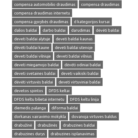
compensa automobilio draudimas
compensa draudimas
compensa draudimas internetu
compensa gyvybės draudimas
d kategorijos kursai
dalios baldai
darbo baldai
darudimas
dėvėti baldai
deveti baldai alytuje
deveti baldai kaunas
dėvėti baldai kaune
deveti baldai utenoje
deveti baldai vilniuje
deveti baldai vilnius
deveti miegamojo baldai
dėvėti odiniai baldai
deveti svetaines baldai
deveti vaikiski baldai
dėvėti virtuvės baldai
deveti virtuviniai baldai
devetos spintos
DFDS keltai
DFDS keltu bilietai internetu
DFDS keltu linija
diemedis palanga
diforma baldai
dorkanas vairavimo mokykla
dovanoja virtuves baldus
drabužinė
drabužinės
drabuzines baldai
drabuzines durys
drabuzines isplanavimas