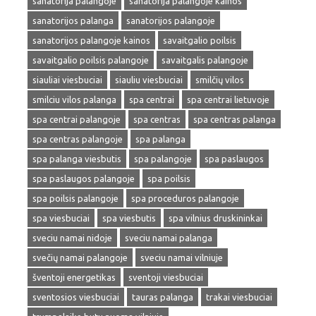
sanatorija palangoje
sanatorija palangoje kainos
sanatorijos palanga
sanatorijos palangoje
sanatorijos palangoje kainos
savaitgalio poilsis
savaitgalio poilsis palangoje
savaitgalis palangoje
siauliai viesbuciai
siauliu viesbuciai
smilčių vilos
smilciu vilos palanga
spa centrai
spa centrai lietuvoje
spa centrai palangoje
spa centras
spa centras palanga
spa centras palangoje
spa palanga
spa palanga viesbutis
spa palangoje
spa paslaugos
spa paslaugos palangoje
spa poilsis
spa poilsis palangoje
spa proceduros palangoje
spa viesbuciai
spa viesbutis
spa vilnius druskininkai
sveciu namai nidoje
sveciu namai palanga
svečių namai palangoje
sveciu namai vilniuje
šventoji energetikas
sventoji viesbuciai
sventosios viesbuciai
tauras palanga
trakai viesbuciai