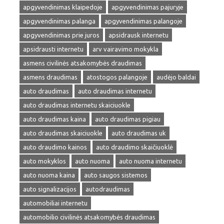
apgyvendinimas klaipedoje
apgyvendinimas pajuryje
apgyvendinimas palanga
apgyvendinimas palangoje
apgyvendinimas prie juros
apsidrausk internetu
apsidrausti internetu
arv vairavimo mokykla
asmens civilinės atsakomybės draudimas
asmens draudimas
atostogos palangoje
audėjo baldai
auto draudimas
auto draudimas internetu
auto draudimas internetu skaiciuokle
auto draudimas kaina
auto draudimas pigiau
auto draudimas skaiciuokle
auto draudimas uk
auto draudimo kainos
auto draudimo skaičiuoklė
auto mokyklos
auto nuoma
auto nuoma internetu
auto nuoma kaina
auto saugos sistemos
auto signalizacijos
autodraudimas
automobiliai internetu
automobilio civilinės atsakomybės draudimas