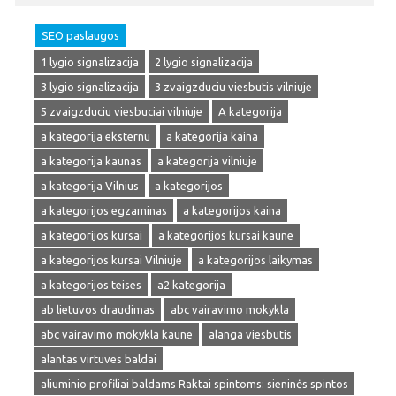
SEO paslaugos
1 lygio signalizacija
2 lygio signalizacija
3 lygio signalizacija
3 zvaigzduciu viesbutis vilniuje
5 zvaigzduciu viesbuciai vilniuje
A kategorija
a kategorija eksternu
a kategorija kaina
a kategorija kaunas
a kategorija vilniuje
a kategorija Vilnius
a kategorijos
a kategorijos egzaminas
a kategorijos kaina
a kategorijos kursai
a kategorijos kursai kaune
a kategorijos kursai Vilniuje
a kategorijos laikymas
a kategorijos teises
a2 kategorija
ab lietuvos draudimas
abc vairavimo mokykla
abc vairavimo mokykla kaune
alanga viesbutis
alantas virtuves baldai
aliuminio profiliai baldams Raktai spintoms: sieninės spintos