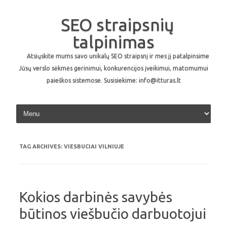
SEO straipsnių
talpinimas
Atsiųskite mums savo unikalų SEO straipsnį ir mes jį patalpinsime
Jūsų verslo sėkmės gerinimui, konkurencijos įveikimui, matomumui
paieškos sistemose. Susisiekime: info@itturas.lt
Skip to content
TAG ARCHIVES:
VIESBUCIAI VILNIUJE
Kokios darbinės savybės
būtinos viešbučio darbuotojui