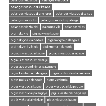
palangos vėtra spa
Palangos viesbuciai
palangos viesbuciai ir kainos
palangos viesbuciai prie juros
palangos viesbuciai su spa
palangos viešbutis
palangos viesbutis palanga
palangos viezbuciai
palangos vila
palangos vilos
pigi nakvyne
pigi nakvyne kaune
pigi nakvyne klaipedoje
pigi nakvyne palangoje
pigi nakvynė vilniuje
pigi nuoma Palangoje
pigiausi viesbuciai kaune
pigiausi viesbuciai vilniuje
pigiausias viesbutis vilniuje
pigus apgyvendinimas palangoje
pigus kambariai palangoje
pigus poilsis druskininkuose
pigus poilsis palangoje
pigus viesbuciai
pigus viesbuciai kaune
pigus viesbuciai klaipedoje
pigus viesbuciai palangoje
pigus viesbuciai paryziuje
pigūs viešbučiai vilniuje
pigus viesbutis kaune