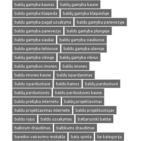
baldų gamyba kaunas
baldų gamyba kaune
baldu gamyba klaipeda
baldų gamyba klaipėdoje
baldu gamyba pagal uzsakyma
baldu gamyba panevezyje
baldu gamyba panevezys
baldu gamyba plungeje
baldu gamyba siauliai
baldu gamyba siauliuose
baldu gamyba telsiuose
baldu gamyba utenoje
baldų gamyba vilniuje
baldų gamyba vilnius
baldu gamybos imones
baldu imones
baldu imones kaune
baldu ispardavimas
baldu isparduotuve
baldu kainos
baldų parduotuvė
baldų parduotuvės
baldu parduotuves kaune
baldu prekyba internetu
baldų projektavimas
baldu projektavimas internete
baldu projektuotojas
baldu rojus
baldu uzsakymas
baltarusiski baldai
balticum draudimas
baltikums draudimas
bareikio vairavimo mokykla
batu spinta
be kategorija