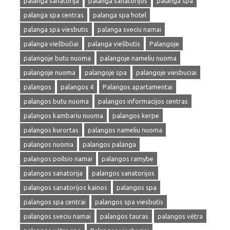
palanga sanatorija
palanga sanatorijos
palanga spa
palanga spa centras
palanga spa hotel
palanga spa viesbutis
palanga sveciu namai
palanga viešbučiai
palanga viešbutis
Palangoje
palangoje butu nuoma
palangoje nameliu nuoma
palangoje nuoma
palangoje spa
palangoje viesbuciai
palangos
palangos 4
Palangos apartamentai
palangos butu nuoma
palangos informacijos centras
palangos kambariu nuoma
palangos kerpe
palangos kurortas
palangos nameliu nuoma
palangos nuoma
palangos palanga
palangos poilsio namai
palangos ramybe
palangos sanatorija
palangos sanatorijos
palangos sanatorijos kainos
palangos spa
palangos spa centrai
palangos spa viesbutis
palangos sveciu namai
palangos tauras
palangos vėtra