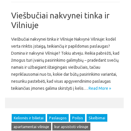
Viešbučiai nakvynei tinka ir
Vilniuje
Viešbučiai nakvynei tinka ir Vilniuje Nakvynė Vilniuje: kodėl
verta rinktis įstaigą, teikiančią ir papildomas paslaugas?
Domina ir nakvynė Vilniuje? Tokiu atveju. Reikia pabrėžti, kad
žmogus turi įvairių pasirinkimo galimybių – pradedant svečių
namais ir užbaigiant ištaigingais viešbučiais, tačiau
nepriklausomai nuo to, kokie dar būtų pasirinkimo variantai,
nesunku pastebėti, kad visas apgyvendinimo paslaugas
teikiančias įmones galima skirstyti į kelis…
Read More »
Kelionės ir bilietai
Paslaugos
Poilsis
Skelbimai
apartamentai vilniuje
kur apsistoti vilniuje