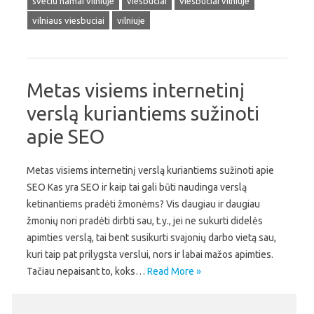
sveciu namai vilniuje
viesbuciai
viesbuciai vilniuje
vilniaus viesbuciai
vilniuje
Metas visiems internetinį
verslą kuriantiems sužinoti
apie SEO
Metas visiems internetinį verslą kuriantiems sužinoti apie
SEO Kas yra SEO ir kaip tai gali būti naudinga verslą
ketinantiems pradėti žmonėms? Vis daugiau ir daugiau
žmonių nori pradėti dirbti sau, t.y., jei ne sukurti didelės
apimties verslą, tai bent susikurti svajonių darbo vietą sau,
kuri taip pat prilygsta verslui, nors ir labai mažos apimties.
Tačiau nepaisant to, koks…
Read More »