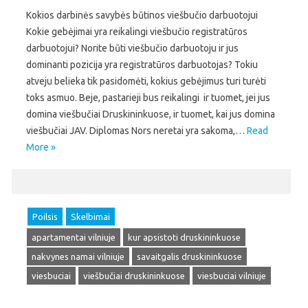
Kokios darbinės savybės būtinos viešbučio darbuotojui
Kokie gebėjimai yra reikalingi viešbučio registratūros
darbuotojui? Norite būti viešbučio darbuotoju ir jus
dominanti pozicija yra registratūros darbuotojas? Tokiu
atveju belieka tik pasidomėti, kokius gebėjimus turi turėti
toks asmuo. Beje, pastarieji bus reikalingi ir tuomet, jei jus
domina viešbučiai Druskininkuose, ir tuomet, kai jus domina
viešbučiai JAV. Diplomas Nors neretai yra sakoma,…
Read
More »
Poilsis
Skelbimai
apartamentai vilniuje
kur apsistoti druskininkuose
nakvynes namai vilniuje
savaitgalis druskininkuose
viesbuciai
viešbučiai druskininkuose
viesbuciai vilniuje