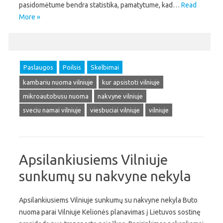
pasidomėtume bendra statistika, pamatytume, kad…
Read
More »
Paslaugos
Poilsis
Skelbimai
kambariu nuoma vilniuje
kur apsistoti vilniuje
mikroautobusu nuoma
nakvyne vilniuje
sveciu namai vilniuje
viesbuciai vilniuje
vilniuje
Apsilankiusiems Vilniuje
sunkumų su nakvyne nekyla
Apsilankiusiems Vilniuje sunkumų su nakvyne nekyla Buto
nuoma parai Vilniuje Kelionės planavimas į Lietuvos sostinę