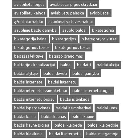
aviabilietai pigus
aviabilietai pigus skrydziai
aviabilietu kainos
aviabilietu paieska
aviobilietai
ąžuoliniai baldai
azuoliniai virtuves baldai
azuoliniu baldu gamyba
azuolo baldai
b kategorija
b kategorija kaina
b kategorijos
b kategorijos kursai
b kategorijos teises
b kategorijos testai
bagažas lėktuve
bagazo draudimas
bakterijos kanalizacijai
baldai
baldai 1
baldai akcija
baldai alytuje
baldai deveti
baldai gamyba
baldai internete
baldai internetu
baldai internetu issimoketinai
baldai internetu pigiai
baldai internetu pigiau
baldai is lenkijos
baldai ispardavimas
baldai issimoketinai
baldai jums
baldai kaina
baldai kaunas
baldai kaune
baldai kaune pigiau
baldai klaipeda
baldai klaipedoje
baldai klasikiniai
baldai lt internetu
baldai miegamojo