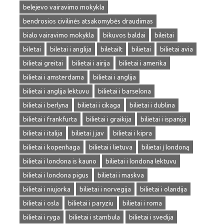
belejevo vairavimo mokykla
bendrosios civilinės atsakomybės draudimas
bialo vairavimo mokykla
bikuvos baldai
bileitai
biletai
biletai i anglija
biletailt
bilietai
bilietai avia
bilietai greitai
bilietai i airija
bilietai i amerika
bilietai i amsterdama
bilietai i anglija
bilietai i anglija lektuvu
bilietai i barselona
bilietai i berlyna
bilietai i cikaga
bilietai i dublina
bilietai i frankfurta
bilietai i graikija
bilietai i ispanija
bilietai i italija
bilietai į jav
bilietai i kipra
bilietai i kopenhaga
bilietai i lietuva
bilietai į londoną
bilietai i londona is kauno
bilietai i londona lektuvu
bilietai i londona pigus
bilietai i maskva
bilietai i niujorka
bilietai i norvegija
bilietai i olandija
bilietai i osla
bilietai i paryziu
bilietai i roma
bilietai i ryga
bilietai i stambula
bilietai i svedija