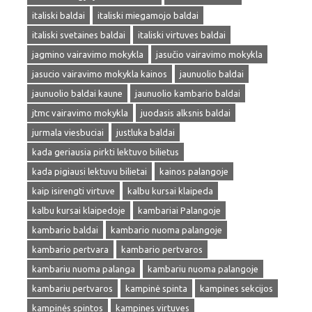
italiski baldai
italiski miegamojo baldai
italiski svetaines baldai
italiski virtuves baldai
jagmino vairavimo mokykla
jasučio vairavimo mokykla
jasucio vairavimo mokykla kainos
jaunuolio baldai
jaunuolio baldai kaune
jaunuolio kambario baldai
jtmc vairavimo mokykla
juodasis alksnis baldai
jurmala viesbuciai
justluka baldai
kada geriausia pirkti lektuvo bilietus
kada pigiausi lektuvu bilietai
kainos palangoje
kaip isirengti virtuve
kalbu kursai klaipeda
kalbu kursai klaipedoje
kambariai Palangoje
kambario baldai
kambario nuoma palangoje
kambario pertvara
kambario pertvaros
kambariu nuoma palanga
kambariu nuoma palangoje
kambariu pertvaros
kampinė spinta
kampines sekcijos
kampinės spintos
kampines virtuves