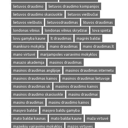
lietuvos draudimo
lietuvos draudimo kompanijos
lietuvos draudimo skaiciuokle
lietuvos viešbučiai
lietuvos viešbutis
lietuvosdraudimas
lituvos draudimas
londonas vilnius
londonas vilnius skrydziai
lova spinta
lovu gamyba kaune
lt draudimas
magrės baldai
manikiuro mokykla
mano draudimas
mano draudimas.lt
mano virtuvė
marijampoles vairavimo mokyklos
masazo akademija
masinos draudimas
masinos draudimas anglijoje
masinos draudimas internetu
masinos draudimas kainos
masinos draudimas lietuvoje
masinos draudimas uk
masinos draudimo kainos
masinos draudimo skaiciuokle
masinu draudimai
masinu draudimas
masinu draudimo kainos
masyvo baldai
masyvo baldu gamyba
mato baldai kaunas
mato baldai kaune
maža virtuvė
mazeikiu vairavimo mokyklos
mazos virtuves