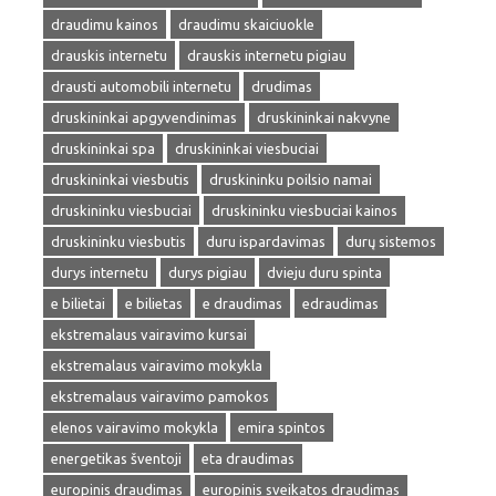
draudimu kainos
draudimu skaiciuokle
drauskis internetu
drauskis internetu pigiau
drausti automobili internetu
drudimas
druskininkai apgyvendinimas
druskininkai nakvyne
druskininkai spa
druskininkai viesbuciai
druskininkai viesbutis
druskininku poilsio namai
druskininku viesbuciai
druskininku viesbuciai kainos
druskininku viesbutis
duru ispardavimas
durų sistemos
durys internetu
durys pigiau
dvieju duru spinta
e bilietai
e bilietas
e draudimas
edraudimas
ekstremalaus vairavimo kursai
ekstremalaus vairavimo mokykla
ekstremalaus vairavimo pamokos
elenos vairavimo mokykla
emira spintos
energetikas šventoji
eta draudimas
europinis draudimas
europinis sveikatos draudimas