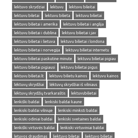
lektuvo skrydziai
lektuvu
lektuvu bileitai
lektuvu biletai
lektuvu bilieta
lektuvu bilietai
lektuvu bilietai i amerika
lektuvu bilietai i anglija
lektuvu bilietai i dublina
lektuvu bilietai i jav
lektuvu bilietai i lietuva
lektuvu bilietai i londona
lektuvu bilietai i norvegija
lektuvu bilietai internetu
lektuvu bilietai paskutine minute
lektuvu bilietai pigiau
lektuvu bilietai pigiausi
lektuvu bilietai pigus
lektuvu bilietai.lt
lektuvu bilietu kainos
lektuvu kainos
lėktuvų skrydžiai
lėktuvų skrydžiai iš vilniaus
lėktuvų skrydžių tvarkaraštis
lektuvubilietai
lenkiški baldai
lenkiski baldai kaune
lenkiski baldai vilniuje
lenkiski minksti baldai
lenkiski odiniai baldai
lenkiski svetaines baldai
lenkiški virtuvės baldai
lenkiski virtuviniai baldai
letuvos draudimas
liektuvo biletai
liektuvo bilietai