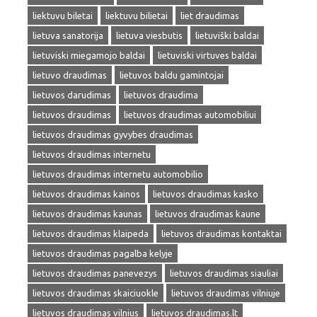
liektuvu biletai
liektuvu bilietai
liet draudimas
lietuva sanatorija
lietuva viesbutis
lietuviški baldai
lietuviski miegamojo baldai
lietuviski virtuves baldai
lietuvo draudimas
lietuvos baldu gamintojai
lietuvos darudimas
lietuvos draudima
lietuvos draudimas
lietuvos draudimas automobiliui
lietuvos draudimas gyvybes draudimas
lietuvos draudimas internetu
lietuvos draudimas internetu automobilio
lietuvos draudimas kainos
lietuvos draudimas kasko
lietuvos draudimas kaunas
lietuvos draudimas kaune
lietuvos draudimas klaipeda
lietuvos draudimas kontaktai
lietuvos draudimas pagalba kelyje
lietuvos draudimas panevezys
lietuvos draudimas siauliai
lietuvos draudimas skaiciuokle
lietuvos draudimas vilniuje
lietuvos draudimas vilnius
lietuvos draudimas.lt