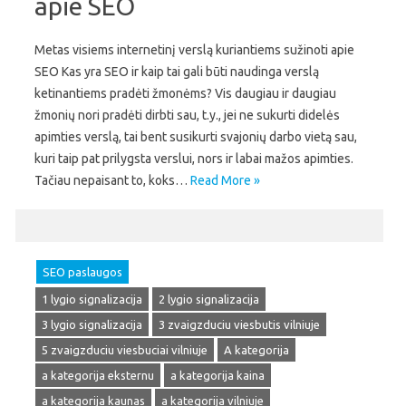
apie SEO
Metas visiems internetinį verslą kuriantiems sužinoti apie
SEO Kas yra SEO ir kaip tai gali būti naudinga verslą
ketinantiems pradėti žmonėms? Vis daugiau ir daugiau
žmonių nori pradėti dirbti sau, t.y., jei ne sukurti didelės
apimties verslą, tai bent susikurti svajonių darbo vietą sau,
kuri taip pat prilygsta verslui, nors ir labai mažos apimties.
Tačiau nepaisant to, koks…
Read More »
SEO paslaugos
1 lygio signalizacija
2 lygio signalizacija
3 lygio signalizacija
3 zvaigzduciu viesbutis vilniuje
5 zvaigzduciu viesbuciai vilniuje
A kategorija
a kategorija eksternu
a kategorija kaina
a kategorija kaunas
a kategorija vilniuje