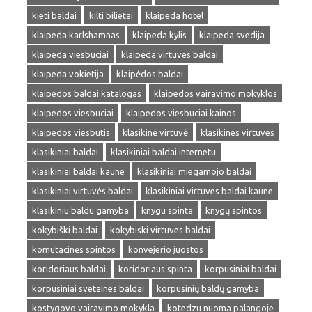
kieti baldai
kilti bilietai
klaipeda hotel
klaipeda karlshamnas
klaipeda kylis
klaipeda svedija
klaipeda viesbuciai
klaipėda virtuves baldai
klaipeda vokietija
klaipėdos baldai
klaipedos baldai katalogas
klaipedos vairavimo mokyklos
klaipedos viesbuciai
klaipedos viesbuciai kainos
klaipedos viesbutis
klasikinė virtuvė
klasikines virtuves
klasikiniai baldai
klasikiniai baldai internetu
klasikiniai baldai kaune
klasikiniai miegamojo baldai
klasikiniai virtuvės baldai
klasikiniai virtuves baldai kaune
klasikiniu baldu gamyba
knygu spinta
knygų spintos
kokybiški baldai
kokybiski virtuves baldai
komutacinės spintos
konvejerio juostos
koridoriaus baldai
koridoriaus spinta
korpusiniai baldai
korpusiniai svetaines baldai
korpusinių baldų gamyba
kostygovo vairavimo mokykla
kotedzu nuoma palangoje