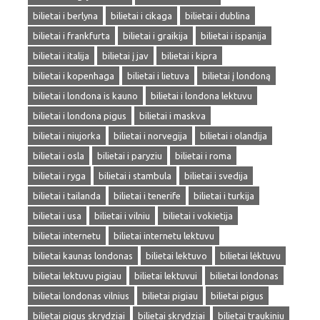
bilietai i berlyna
bilietai i cikaga
bilietai i dublina
bilietai i frankfurta
bilietai i graikija
bilietai i ispanija
bilietai i italija
bilietai į jav
bilietai i kipra
bilietai i kopenhaga
bilietai i lietuva
bilietai į londoną
bilietai i londona is kauno
bilietai i londona lektuvu
bilietai i londona pigus
bilietai i maskva
bilietai i niujorka
bilietai i norvegija
bilietai i olandija
bilietai i osla
bilietai i paryziu
bilietai i roma
bilietai i ryga
bilietai i stambula
bilietai i svedija
bilietai i tailanda
bilietai i tenerife
bilietai i turkija
bilietai i usa
bilietai i vilniu
bilietai i vokietija
bilietai internetu
bilietai internetu lektuvu
bilietai kaunas londonas
bilietai lektuvo
bilietai lėktuvu
bilietai lektuvu pigiau
bilietai lektuvui
bilietai londonas
bilietai londonas vilnius
bilietai pigiau
bilietai pigus
bilietai pigus skrydziai
bilietai skrydziai
bilietai traukiniu