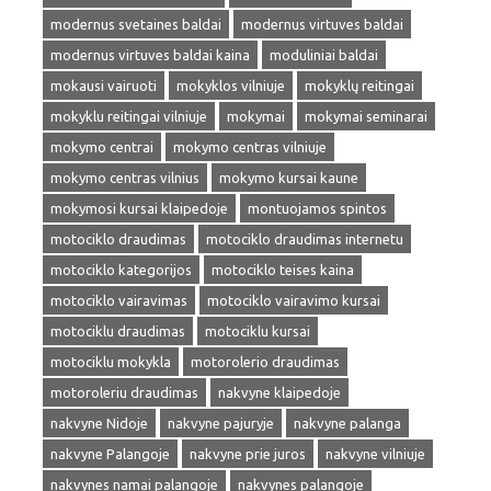
modernus svetaines baldai
modernus virtuves baldai
modernus virtuves baldai kaina
moduliniai baldai
mokausi vairuoti
mokyklos vilniuje
mokyklų reitingai
mokyklu reitingai vilniuje
mokymai
mokymai seminarai
mokymo centrai
mokymo centras vilniuje
mokymo centras vilnius
mokymo kursai kaune
mokymosi kursai klaipedoje
montuojamos spintos
motociklo draudimas
motociklo draudimas internetu
motociklo kategorijos
motociklo teises kaina
motociklo vairavimas
motociklo vairavimo kursai
motociklu draudimas
motociklu kursai
motociklu mokykla
motorolerio draudimas
motoroleriu draudimas
nakvyne klaipedoje
nakvyne Nidoje
nakvyne pajuryje
nakvyne palanga
nakvyne Palangoje
nakvyne prie juros
nakvyne vilniuje
nakvynes namai palangoje
nakvynes palangoje