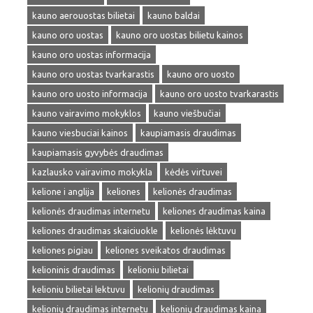
kauno aerouostas bilietai
kauno baldai
kauno oro uostas
kauno oro uostas bilietu kainos
kauno oro uostas informacija
kauno oro uostas tvarkarastis
kauno oro uosto
kauno oro uosto informacija
kauno oro uosto tvarkarastis
kauno vairavimo mokyklos
kauno viešbučiai
kauno viesbuciai kainos
kaupiamasis draudimas
kaupiamasis gyvybės draudimas
kazlausko vairavimo mokykla
kėdės virtuvei
kelione i anglija
keliones
kelionės draudimas
kelionės draudimas internetu
keliones draudimas kaina
keliones draudimas skaiciuokle
kelionės lėktuvu
keliones pigiau
keliones sveikatos draudimas
kelioninis draudimas
kelioniu bilietai
kelioniu bilietai lektuvu
kelionių draudimas
kelionių draudimas internetu
kelionių draudimas kaina