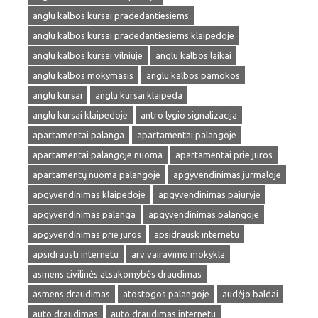
anglu kalbos kursai pradedantiesiems
anglu kalbos kursai pradedantiesiems klaipedoje
anglu kalbos kursai vilniuje
anglu kalbos laikai
anglu kalbos mokymasis
anglu kalbos pamokos
anglu kursai
anglu kursai klaipeda
anglu kursai klaipedoje
antro lygio signalizacija
apartamentai palanga
apartamentai palangoje
apartamentai palangoje nuoma
apartamentai prie juros
apartamentų nuoma palangoje
apgyvendinimas jurmaloje
apgyvendinimas klaipedoje
apgyvendinimas pajuryje
apgyvendinimas palanga
apgyvendinimas palangoje
apgyvendinimas prie juros
apsidrausk internetu
apsidrausti internetu
arv vairavimo mokykla
asmens civilinės atsakomybės draudimas
asmens draudimas
atostogos palangoje
audėjo baldai
auto draudimas
auto draudimas internetu