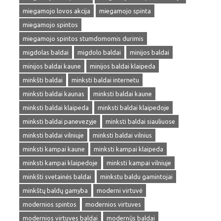
miegamojo lovos akcija
miegamojo spinta
miegamojo spintos
miegamojo spintos stumdomomis durimis
migdolas baldai
migdolo baldai
minijos baldai
minijos baldai kaune
minijos baldai klaipeda
minkšti baldai
minksti baldai internetu
minksti baldai kaunas
minksti baldai kaune
minksti baldai klaipeda
minksti baldai klaipedoje
minksti baldai panevezyje
minksti baldai siauliuose
minksti baldai vilniuje
minksti baldai vilnius
minksti kampai kaune
minksti kampai klaipeda
minksti kampai klaipedoje
minksti kampai vilniuje
minkšti svetainės baldai
minkstu baldu gamintojai
minkštų baldų gamyba
moderni virtuvė
modernios spintos
modernios virtuves
modernios virtuves baldai
modernūs baldai