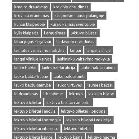
kredito draudimas
krovinio draudimas
kroviniu draudimas
ktu poilsio namai palangoje
kursai klaipedoje
kursiu kaimas sventojoje
kylis klaipeda
l draudimas
l4ktuvo bilietai
labai pigus skrydziai
laidavimo draudimas
laimutes vairavimo mokykla
langai
langai vilniuje
langai vilniuje kainos
laukininku vairavimo mokykla
lauko baldai
lauko baldai akcija
lauko baldai kainos
lauko baldai kaune
lauko baldai pinti
lauko baldu gamyba
lauko virtuves
laumes baldai
ld draudimas
ldraudimas
lektuvo
lektuvo biletai
lektuvo bilietai
lektuvo bilietai i amerika
lektuvo bilietai i anglija
lektuvo bilietai i londona
lektuvo bilietai i norvegija
lektuvo bilietai i vokietija
lėktuvo bilietai internetu
lektuvo bilietas
lėktuvo bilietu kainos
lektuvo kaina
lektuvo nuoma