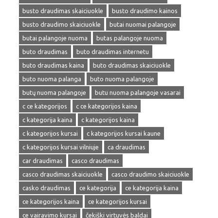
busto draudimas skaiciuokle
busto draudimo kainos
busto draudimo skaiciuokle
butai nuomai palangoje
butai palangoje nuoma
butas palangoje nuoma
buto draudimas
buto draudimas internetu
buto draudimas kaina
buto draudimas skaiciuokle
buto nuoma palanga
buto nuoma palangoje
butų nuoma palangoje
butu nuoma palangoje vasarai
c ce kategorijos
c ce kategorijos kaina
c kategorija kaina
c kategorijos kaina
c kategorijos kursai
c kategorijos kursai kaune
c kategorijos kursai vilniuje
ca draudimas
car draudimas
casco draudimas
casco draudimas skaiciuokle
casco draudimo skaiciuokle
casko draudimas
ce kategorija
ce kategorija kaina
ce kategorijos kaina
ce kategorijos kursai
ce vairavimo kursai
čekiški virtuvės baldai