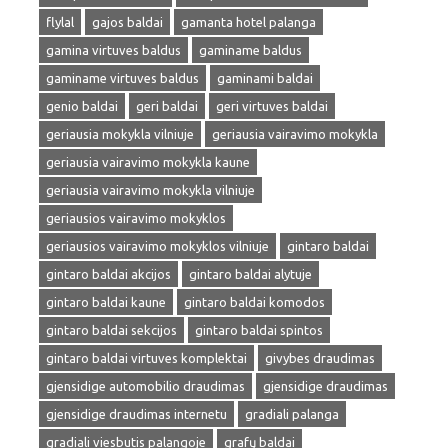
flylal
gajos baldai
gamanta hotel palanga
gamina virtuves baldus
gaminame baldus
gaminame virtuves baldus
gaminami baldai
genio baldai
geri baldai
geri virtuves baldai
geriausia mokykla vilniuje
geriausia vairavimo mokykla
geriausia vairavimo mokykla kaune
geriausia vairavimo mokykla vilniuje
geriausios vairavimo mokyklos
geriausios vairavimo mokyklos vilniuje
gintaro baldai
gintaro baldai akcijos
gintaro baldai alytuje
gintaro baldai kaune
gintaro baldai komodos
gintaro baldai sekcijos
gintaro baldai spintos
gintaro baldai virtuves komplektai
givybes draudimas
gjensidige automobilio draudimas
gjensidige draudimas
gjensidige draudimas internetu
gradiali palanga
gradiali viesbutis palangoje
grafų baldai