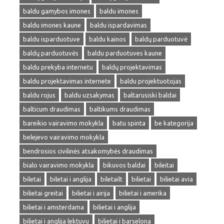
baldu gamybos imones
baldu imones
baldu imones kaune
baldu ispardavimas
baldu isparduotuve
baldu kainos
baldų parduotuvė
baldų parduotuvės
baldu parduotuves kaune
baldu prekyba internetu
baldų projektavimas
baldu projektavimas internete
baldu projektuotojas
baldu rojus
baldu uzsakymas
baltarusiski baldai
balticum draudimas
baltikums draudimas
bareikio vairavimo mokykla
batu spinta
be kategorija
belejevo vairavimo mokykla
bendrosios civilinės atsakomybės draudimas
bialo vairavimo mokykla
bikuvos baldai
bileitai
biletai
biletai i anglija
biletailt
bilietai
bilietai avia
bilietai greitai
bilietai i airija
bilietai i amerika
bilietai i amsterdama
bilietai i anglija
bilietai i anglija lektuvu
bilietai i barselona