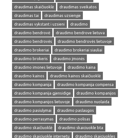
draudimas skaičiuoklė
draudimas sveikatos
draudimas tai
draudimas uzsienyje
draudimas vykstant i uzsieni
draudimo
draudimo bendrovė
draudimo bendrove lietuva
draudimo bendrovės
draudimo bendrovės lietuvoje
draudimo brokeriai
draudimo brokeriai siauliai
draudimo brokeris
draudimo įmonės
draudimo imones lietuvoje
draudimo kaina
draudimo kainos
draudimo kainos skaičiuoklė
draudimo kompanija
draudimo kompanija compensa
draudimo kompanija gjensidige
draudimo kompanijos
draudimo kompanijos lietuvoje
draudimo nuolaida
draudimo pasiulymai
draudimo paslaugos
draudimo perrasymas
draudimo polisas
draudimo skaičiuoklė
draudimo skaiciuokle bta
draudimo skaiciuokle internetu
draudimo skaiciuokles