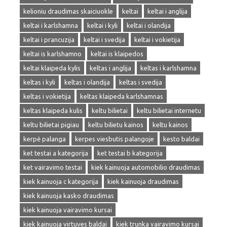
kelioniu draudimas skaiciuokle
keltai
keltai i anglija
keltai i karlshamna
keltai i kyli
keltai i olandija
keltai i prancuzija
keltai i svedija
keltai i vokietija
keltai is karlshamno
keltai is klaipedos
keltai klaipeda kylis
keltas i anglija
keltas i karlshamna
keltas i kyli
keltas i olandija
keltas i svedija
keltas i vokietija
keltas klaipeda karlshamnas
keltas klaipeda kulis
keltu bilietai
keltu bilietai internetu
keltu bilietai pigiau
keltu bilietu kainos
keltu kainos
kerpė palanga
kerpes viesbutis palangoje
kesto baldai
ket testai a kategorija
ket testai b kategorija
ket vairavimo testai
kiek kainuoja automobilio draudimas
kiek kainuoja c kategorija
kiek kainuoja draudimas
kiek kainuoja kasko draudimas
kiek kainuoja vairavimo kursai
kiek kainuoja virtuves baldai
kiek trunka vairavimo kursai