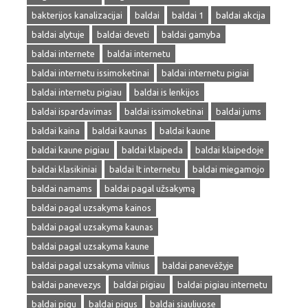
bakterijos kanalizacijai
baldai
baldai 1
baldai akcija
baldai alytuje
baldai deveti
baldai gamyba
baldai internete
baldai internetu
baldai internetu issimoketinai
baldai internetu pigiai
baldai internetu pigiau
baldai is lenkijos
baldai ispardavimas
baldai issimoketinai
baldai jums
baldai kaina
baldai kaunas
baldai kaune
baldai kaune pigiau
baldai klaipeda
baldai klaipedoje
baldai klasikiniai
baldai lt internetu
baldai miegamojo
baldai namams
baldai pagal užsakymą
baldai pagal uzsakyma kainos
baldai pagal uzsakyma kaunas
baldai pagal uzsakyma kaune
baldai pagal uzsakyma vilnius
baldai panevėžyje
baldai panevezys
baldai pigiau
baldai pigiau internetu
baldai pigu
baldai pigus
baldai siauliuose