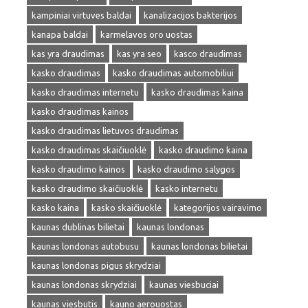
kampiniai virtuves baldai
kanalizacijos bakterijos
kanapa baldai
karmelavos oro uostas
kas yra draudimas
kas yra seo
kasco draudimas
kasko draudimas
kasko draudimas automobiliui
kasko draudimas internetu
kasko draudimas kaina
kasko draudimas kainos
kasko draudimas lietuvos draudimas
kasko draudimas skaičiuoklė
kasko draudimo kaina
kasko draudimo kainos
kasko draudimo salygos
kasko draudimo skaičiuoklė
kasko internetu
kasko kaina
kasko skaičiuoklė
kategorijos vairavimo
kaunas dublinas bilietai
kaunas londonas
kaunas londonas autobusu
kaunas londonas bilietai
kaunas londonas pigus skrydziai
kaunas londonas skrydziai
kaunas viesbuciai
kaunas viesbutis
kauno aerouostas