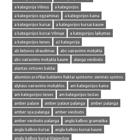
a kategorija Vilnius
a kategorijos
a kategorijos egzaminas
a kategorijos kaina
a kategorijos kursai
a kategorijos kursai kaune
a kategorijos kursai Vilniuje
a kategorijos laikymas
a kategorijos teises
a2 kategorija
ab lietuvos draudimas
abc vairavimo mokykla
abc vairavimo mokykla kaune
alanga viesbutis
alantas virtuves baldai
aliuminio profiliai baldams Raktai spintoms: sieninės spintos
alytaus vairavimo mokyklos
am kategorijos kaina
am kategorijos teises
am kategorijos testas
amber palace
amber palace palanga
amber palanga
amber spa palanga
amber viesbutis
amber viesbutis palanga
anglu kalbos gramatika
anglu kalbos kursai
anglu kalbos kursai kaune
anglu kalbos kursai klaipedoje