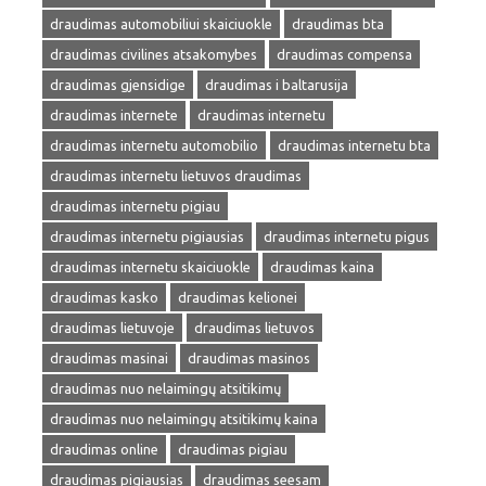
draudimas automobiliui skaiciuokle
draudimas bta
draudimas civilines atsakomybes
draudimas compensa
draudimas gjensidige
draudimas i baltarusija
draudimas internete
draudimas internetu
draudimas internetu automobilio
draudimas internetu bta
draudimas internetu lietuvos draudimas
draudimas internetu pigiau
draudimas internetu pigiausias
draudimas internetu pigus
draudimas internetu skaiciuokle
draudimas kaina
draudimas kasko
draudimas kelionei
draudimas lietuvoje
draudimas lietuvos
draudimas masinai
draudimas masinos
draudimas nuo nelaimingų atsitikimų
draudimas nuo nelaimingų atsitikimų kaina
draudimas online
draudimas pigiau
draudimas pigiausias
draudimas seesam