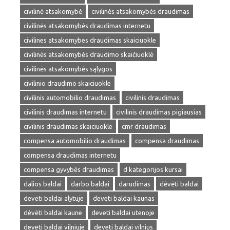
civilinė atsakomybė
civilinės atsakomybės draudimas
civilinės atsakomybės draudimas internetu
civilines atsakomybes draudimas skaiciuokle
civilinės atsakomybės draudimo skaičiuoklė
civilinės atsakomybės sąlygos
civilinio draudimo skaiciuokle
civilinis automobilio draudimas
civilinis draudimas
civilinis draudimas internetu
civilinis draudimas pigiausias
civilinis draudimas skaiciuokle
cmr draudimas
compensa automobilio draudimas
compensa draudimas
compensa draudimas internetu
compensa gyvybės draudimas
d kategorijos kursai
dalios baldai
darbo baldai
darudimas
dėvėti baldai
deveti baldai alytuje
deveti baldai kaunas
dėvėti baldai kaune
deveti baldai utenoje
deveti baldai vilniuje
deveti baldai vilnius