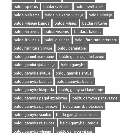
baldai spintos
baldai svetainei
baldai svetaines
baldai vaikams
baldai vaikams vilniuje
baldai vilniuje
baldai vilniuje kainos
baldai vilnius
baldai virtuvei
baldai virtuves
baldai visiems
baldai.lt kaunas
baldai.lt vilnius
baldu dizainas
baldu furnitura internetu
baldu furnitura vilniuje
baldų gamintojai
baldu gamintojai kaune
baldu gamintojai lietuvoje
baldu gamintojai vilniuje
baldų gamyba
baldu gamyba alytuje
baldu gamyba alytus
baldų gamyba kaunas
baldų gamyba kaune
baldu gamyba klaipeda
baldų gamyba klaipėdoje
baldu gamyba pagal uzsakyma
baldu gamyba panevezyje
baldu gamyba panevezys
baldu gamyba plungeje
baldu gamyba siauliai
baldu gamyba siauliuose
baldu gamyba telsiuose
baldu gamyba utenoje
baldų gamyba vilniuje
baldų gamyba vilnius