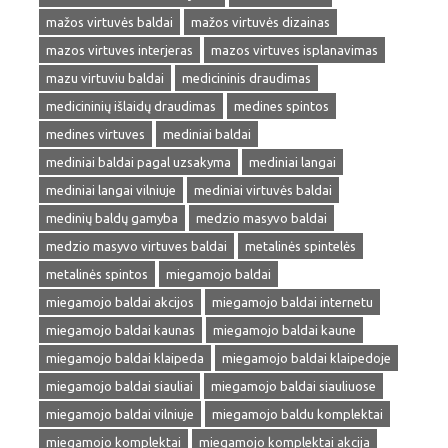
mažos virtuvės baldai
mažos virtuvės dizainas
mazos virtuves interjeras
mazos virtuves isplanavimas
mazu virtuviu baldai
medicininis draudimas
medicininių išlaidų draudimas
medines spintos
medines virtuves
mediniai baldai
mediniai baldai pagal uzsakyma
mediniai langai
mediniai langai vilniuje
mediniai virtuvės baldai
medinių baldų gamyba
medzio masyvo baldai
medzio masyvo virtuves baldai
metalinės spintelės
metalinės spintos
miegamojo baldai
miegamojo baldai akcijos
miegamojo baldai internetu
miegamojo baldai kaunas
miegamojo baldai kaune
miegamojo baldai klaipeda
miegamojo baldai klaipedoje
miegamojo baldai siauliai
miegamojo baldai siauliuose
miegamojo baldai vilniuje
miegamojo baldu komplektai
miegamojo komplektai
miegamojo komplektai akcija