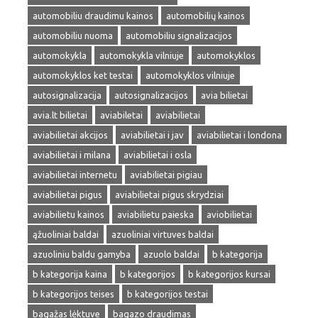
automobiliu draudimu kainos
automobilių kainos
automobiliu nuoma
automobiliu signalizacijos
automokykla
automokykla vilniuje
automokyklos
automokyklos ket testai
automokyklos vilniuje
autosignalizacija
autosignalizacijos
avia bilietai
avia.lt bilietai
aviabiletai
aviabilietai
aviabilietai akcijos
aviabilietai i jav
aviabilietai i londona
aviabilietai i milana
aviabilietai i osla
aviabilietai internetu
aviabilietai pigiau
aviabilietai pigus
aviabilietai pigus skrydziai
aviabilietu kainos
aviabilietu paieska
aviobilietai
ąžuoliniai baldai
azuoliniai virtuves baldai
azuoliniu baldu gamyba
azuolo baldai
b kategorija
b kategorija kaina
b kategorijos
b kategorijos kursai
b kategorijos teises
b kategorijos testai
bagažas lėktuve
bagazo draudimas