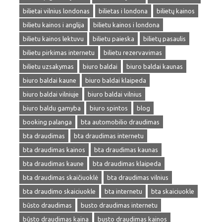
bilietai vilnius londonas
bilietas i londona
bilietų kainos
bilietu kainos i anglija
bilietu kainos i londona
bilietu kainos lektuvu
bilietu paieska
bilietų pasaulis
bilietu pirkimas internetu
bilietu rezervavimas
bilietu uzsakymas
biuro baldai
biuro baldai kaunas
biuro baldai kaune
biuro baldai klaipeda
biuro baldai vilniuje
biuro baldai vilnius
biuro baldu gamyba
biuro spintos
blog
booking palanga
bta automobilio draudimas
bta draudimas
bta draudimas internetu
bta draudimas kainos
bta draudimas kaunas
bta draudimas kaune
bta draudimas klaipeda
bta draudimas skaičiuoklė
bta draudimas vilnius
bta draudimo skaiciuokle
bta internetu
bta skaiciuokle
būsto draudimas
busto draudimas internetu
būsto draudimas kaina
busto draudimas kainos