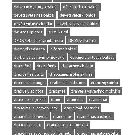
deveti miegamojo baldai
dėvėti odiniai baldai
deveti svetaines baldai
deveti vaikiski baldai
dėvėti virtuvės baldai
deveti virtuviniai baldai
devetos spintos
DFDS keltai
DFDS keltu bilietai internetu
DFDS keltu linija
diemedis palanga
diforma baldai
dorkanas vairavimo mokykla
dovanoja virtuves baldus
drabužinė
drabužinės
drabuzines baldai
drabuzines durys
drabuzines isplanavimas
drabuziniu iranga
drabuziniu sistemos
drabužių spinta
drabuziu spintos
dradimas
draiveris vairavimo mokykla
drakono skrydziai
draud
draudima
draudimai
draudimai automobiliams
draudimai internetu
draudimai lietuvoje
draudimas
draudimas anglijoje
draudimas auto
draudimas automobilio
draudimas automobilio internetu
draudimas automobiliui