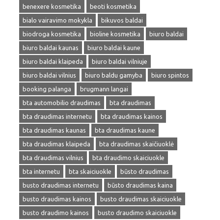
benexere kosmetika
beoti kosmetika
bialo vairavimo mokykla
bikuvos baldai
biodroga kosmetika
bioline kosmetika
biuro baldai
biuro baldai kaunas
biuro baldai kaune
biuro baldai klaipeda
biuro baldai vilniuje
biuro baldai vilnius
biuro baldu gamyba
biuro spintos
booking palanga
brugmann langai
bta automobilio draudimas
bta draudimas
bta draudimas internetu
bta draudimas kainos
bta draudimas kaunas
bta draudimas kaune
bta draudimas klaipeda
bta draudimas skaičiuoklė
bta draudimas vilnius
bta draudimo skaiciuokle
bta internetu
bta skaiciuokle
būsto draudimas
busto draudimas internetu
būsto draudimas kaina
busto draudimas kainos
busto draudimas skaiciuokle
busto draudimo kainos
busto draudimo skaiciuokle