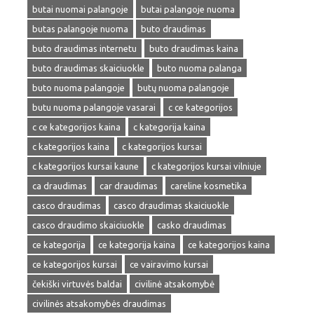
butai nuomai palangoje
butai palangoje nuoma
butas palangoje nuoma
buto draudimas
buto draudimas internetu
buto draudimas kaina
buto draudimas skaiciuokle
buto nuoma palanga
buto nuoma palangoje
butų nuoma palangoje
butu nuoma palangoje vasarai
c ce kategorijos
c ce kategorijos kaina
c kategorija kaina
c kategorijos kaina
c kategorijos kursai
c kategorijos kursai kaune
c kategorijos kursai vilniuje
ca draudimas
car draudimas
careline kosmetika
casco draudimas
casco draudimas skaiciuokle
casco draudimo skaiciuokle
casko draudimas
ce kategorija
ce kategorija kaina
ce kategorijos kaina
ce kategorijos kursai
ce vairavimo kursai
čekiški virtuvės baldai
civilinė atsakomybė
civilinės atsakomybės draudimas