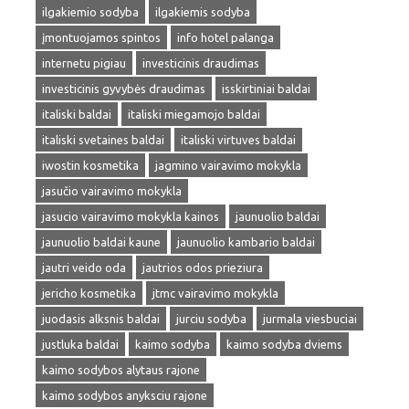
ilgakiemio sodyba
ilgakiemis sodyba
įmontuojamos spintos
info hotel palanga
internetu pigiau
investicinis draudimas
investicinis gyvybės draudimas
isskirtiniai baldai
italiski baldai
italiski miegamojo baldai
italiski svetaines baldai
italiski virtuves baldai
iwostin kosmetika
jagmino vairavimo mokykla
jasučio vairavimo mokykla
jasucio vairavimo mokykla kainos
jaunuolio baldai
jaunuolio baldai kaune
jaunuolio kambario baldai
jautri veido oda
jautrios odos prieziura
jericho kosmetika
jtmc vairavimo mokykla
juodasis alksnis baldai
jurciu sodyba
jurmala viesbuciai
justluka baldai
kaimo sodyba
kaimo sodyba dviems
kaimo sodybos alytaus rajone
kaimo sodybos anyksciu rajone