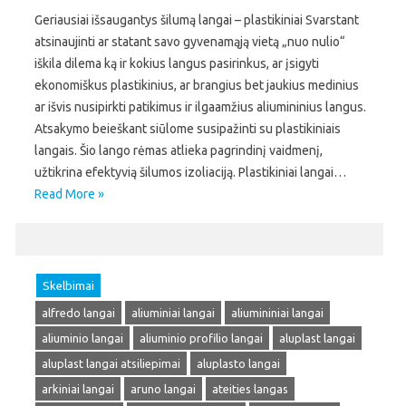
Geriausiai išsaugantys šilumą langai – plastikiniai Svarstant
atsinaujinti ar statant savo gyvenamąją vietą „nuo nulio“
iškila dilema ką ir kokius langus pasirinkus, ar įsigyti
ekonomiškus plastikinius, ar brangius bet jaukius medinius
ar išvis nusipirkti patikimus ir ilgaamžius aliumininius langus.
Atsakymo beieškant siūlome susipažinti su plastikiniais
langais. Šio lango rėmas atlieka pagrindinį vaidmenį,
užtikrina efektyvią šilumos izoliaciją. Plastikiniai langai…
Read More »
Skelbimai
alfredo langai
aliuminiai langai
aliumininiai langai
aliuminio langai
aliuminio profilio langai
aluplast langai
aluplast langai atsiliepimai
aluplasto langai
arkiniai langai
aruno langai
ateities langas