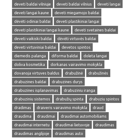
deveti baldai vilniuje
deveti baldai vilnius
deveti langai
deveti langai kaune
deveti miegamojo baldai
dėvėti odiniai baldai
deveti plastikiniai langai
deveti plastikiniai langai kaune
deveti svetaines baldai
deveti vaikiski baldai
dėvėti virtuvės baldai
deveti virtuviniai baldai
devetos spintos
diemedis palanga
diforma baldai
doleta langai
doliva kosmetika
dorkanas vairavimo mokykla
dovanoja virtuves baldus
drabužinė
drabužinės
drabuzines baldai
drabuzines durys
drabuzines isplanavimas
drabuziniu iranga
drabuziniu sistemos
drabužių spinta
drabuziu spintos
dradimas
draiveris vairavimo mokykla
draud
draudima
draudimai
draudimai automobiliams
draudimai internetu
draudimai lietuvoje
draudimas
draudimas anglijoje
draudimas auto