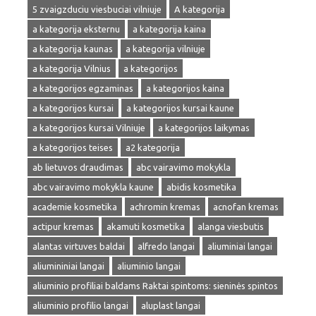
5 zvaigzduciu viesbuciai vilniuje
A kategorija
a kategorija eksternu
a kategorija kaina
a kategorija kaunas
a kategorija vilniuje
a kategorija Vilnius
a kategorijos
a kategorijos egzaminas
a kategorijos kaina
a kategorijos kursai
a kategorijos kursai kaune
a kategorijos kursai Vilniuje
a kategorijos laikymas
a kategorijos teises
a2 kategorija
ab lietuvos draudimas
abc vairavimo mokykla
abc vairavimo mokykla kaune
abidis kosmetika
academie kosmetika
achromin kremas
acnofan kremas
actipur kremas
akamuti kosmetika
alanga viesbutis
alantas virtuves baldai
alfredo langai
aliuminiai langai
aliumininiai langai
aliuminio langai
aliuminio profiliai baldams Raktai spintoms: sieninės spintos
aliuminio profilio langai
aluplast langai