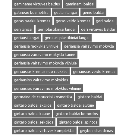
gaminame virtuves baldus
gaminami baldai
gatineau kosmetika
gealan langai
genio baldai
geras paakiu kremas
geras veido kremas
geri baldai
geri langai
geri plastikiniai langai
geri virtuves baldai
geriausi langai
geriausi plastikiniai langai
geriausia mokykla vilniuje
geriausia vairavimo mokykla
geriausia vairavimo mokykla kaune
geriausia vairavimo mokykla vilniuje
geriausias kremas nuo rauksliu
geriausias veido kremas
geriausios vairavimo mokyklos
geriausios vairavimo mokyklos vilniuje
germaine de capuccini kosmetika
gintaro baldai
gintaro baldai akcijos
gintaro baldai alytuje
gintaro baldai kaune
gintaro baldai komodos
gintaro baldai sekcijos
gintaro baldai spintos
gintaro baldai virtuves komplektai
givybes draudimas