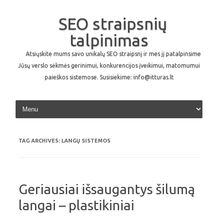
SEO straipsnių
talpinimas
Atsiųskite mums savo unikalų SEO straipsnį ir mes jį patalpinsime
Jūsų verslo sėkmės gerinimui, konkurencijos įveikimui, matomumui
paieškos sistemose. Susisiekime: info@itturas.lt
Skip to content
TAG ARCHIVES:
LANGŲ SISTEMOS
Geriausiai išsaugantys šilumą
langai – plastikiniai