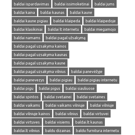
baldai ispardavimas
baldai issimoketinai
baldai jums
baldai kaina
baldai kaunas
baldai kaune
baldai kaune pigiau
baldai klaipeda
baldai klaipedoje
baldai klasikiniai
baldai lt internetu
baldai miegamojo
baldai namams
baldai pagal užsakymą
baldai pagal uzsakyma kainos
baldai pagal uzsakyma kaunas
baldai pagal uzsakyma kaune
baldai pagal uzsakyma vilnius
baldai panevėžyje
baldai panevezys
baldai pigiau
baldai pigiau internetu
baldai pigu
baldai pigus
baldai siauliuose
baldai spintos
baldai svetainei
baldai svetaines
baldai vaikams
baldai vaikams vilniuje
baldai vilniuje
baldai vilniuje kainos
baldai vilnius
baldai virtuvei
baldai virtuves
baldai visiems
baldai.lt kaunas
baldai.lt vilnius
baldu dizainas
baldu furnitura internetu