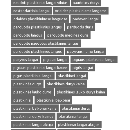
naudoti plastikiniai langai vilnius
naudotos durys
nestandartiniai langai
orlaides plastikiniams langams
orlaides plastikiniuose languose
padeveti langai
parduoda plastikinius langus
parduodu duris
parduodu langus
parduodu medines duris
parduodu naudotus plastikinius langus
parduodu plastikinius langus
pasyvaus namo langai
pasyvus langai
pigiausi langai
pigiausi plastikiniai langai
pigiausi plastikiniai langai kaune
pigūs langai
pigus plastikiniai langai
plastikinei langai
plastikinės durys
plastikinės durys kaina
plastikinės lauko durys
plastikines lauko durys kaina
plastikiniai
plastikiniai balkonai
plastikiniai balkonai kaina
plastikiniai durys
plastikiniai durys kainos
plastikiniai langai
plastikiniai langai akcija
plastikiniai langai akcijos