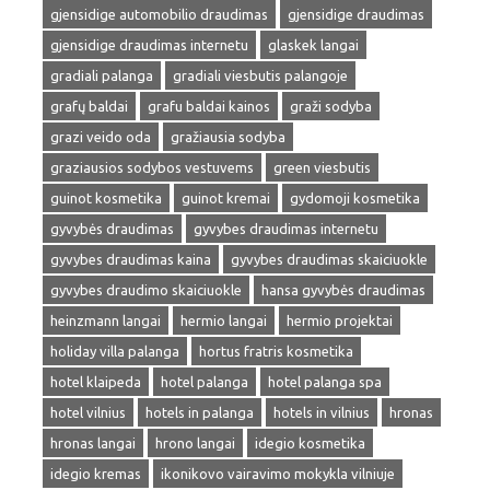
gjensidige automobilio draudimas
gjensidige draudimas
gjensidige draudimas internetu
glaskek langai
gradiali palanga
gradiali viesbutis palangoje
grafų baldai
grafu baldai kainos
graži sodyba
grazi veido oda
gražiausia sodyba
graziausios sodybos vestuvems
green viesbutis
guinot kosmetika
guinot kremai
gydomoji kosmetika
gyvybės draudimas
gyvybes draudimas internetu
gyvybes draudimas kaina
gyvybes draudimas skaiciuokle
gyvybes draudimo skaiciuokle
hansa gyvybės draudimas
heinzmann langai
hermio langai
hermio projektai
holiday villa palanga
hortus fratris kosmetika
hotel klaipeda
hotel palanga
hotel palanga spa
hotel vilnius
hotels in palanga
hotels in vilnius
hronas
hronas langai
hrono langai
idegio kosmetika
idegio kremas
ikonikovo vairavimo mokykla vilniuje