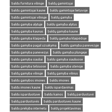
baldu furnitura vilniuje
baldų gamintojai
baldu gamintojai kaune
baldu gamintojai lietuvoje
baldu gamintojai vilniuje
baldų gamyba
baldu gamyba alytuje
baldu gamyba alytus
baldų gamyba kaunas
baldų gamyba kaune
baldu gamyba klaipeda
baldų gamyba klaipėdoje
baldu gamyba pagal uzsakyma
baldu gamyba panevezyje
baldu gamyba panevezys
baldu gamyba plungeje
baldu gamyba siauliai
baldu gamyba siauliuose
baldu gamyba telsiuose
baldu gamyba utenoje
baldų gamyba vilniuje
baldų gamyba vilnius
baldu gamybos imones
baldu imones
baldu imones kaune
baldu ispardavimas
baldu isparduotuve
baldu kainos
baldų parduotuvė
baldų parduotuvės
baldu parduotuves kaune
baldu prekyba internetu
baldų projektavimas