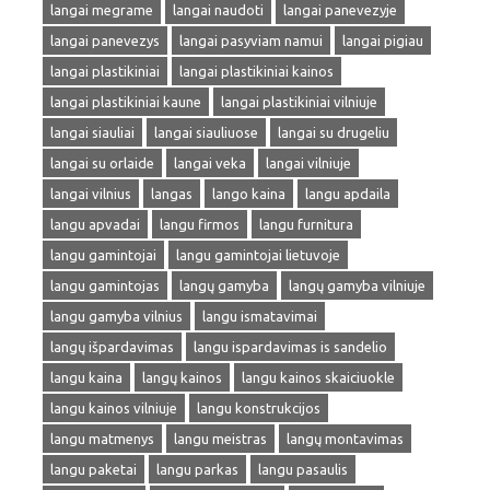
langai megrame
langai naudoti
langai panevezyje
langai panevezys
langai pasyviam namui
langai pigiau
langai plastikiniai
langai plastikiniai kainos
langai plastikiniai kaune
langai plastikiniai vilniuje
langai siauliai
langai siauliuose
langai su drugeliu
langai su orlaide
langai veka
langai vilniuje
langai vilnius
langas
lango kaina
langu apdaila
langu apvadai
langu firmos
langu furnitura
langu gamintojai
langu gamintojai lietuvoje
langu gamintojas
langų gamyba
langų gamyba vilniuje
langu gamyba vilnius
langu ismatavimai
langų išpardavimas
langu ispardavimas is sandelio
langu kaina
langų kainos
langu kainos skaiciuokle
langu kainos vilniuje
langu konstrukcijos
langu matmenys
langu meistras
langų montavimas
langu paketai
langu parkas
langu pasaulis