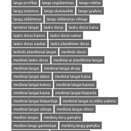
langu profiliai
langu reguliavimas
langu roletai
langų sistemos
langu skaiciuokle
langu spalvos
langų stiklinimas
langu stiklinimas vilniuje
larnetos langai
lauko durys
lauko durys kaina
lauko durys kainos
lauko durys namui
lauko durys siauliai
lauko plastikines durys
lenkiski plastikiniai langai
medinės durys
medinės lauko durys
mediniai ar plastikiniai langai
mediniai langai
mediniai langai akcija
mediniai langai alytus
mediniai langai kaina
mediniai langai kainos
mediniai langai kaunas
mediniai langai kaune
mediniai langai klaipeda
mediniai langai klaipedoje
mediniai langai su stiklo paketu
mediniai langai vilniuje
mediniai langai vilnius
medinis langas
medinių durų gamyba
mediniu langu gamintojai
medinių langų gamyba