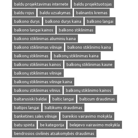
baldu projektavimas internete
baldu projektuotojas
baldu rojus
baldu uzsakymas
balinantis kremas
balkono durys
balkono durys kaina
balkono langai
balkono langai kainos
balkono stiklinimas
balkono stiklinimas aliuminiu kaina
balkono stiklinimas vilniuje
balkono stiklinimo kaina
balkonų stiklinimas
balkonų stiklinimas kaina
balkonu stiklinimas kainos
balkonų stiklinimas kaune
balkonų stiklinimas vilniuje
balkonų stiklinimas vilniuje kaina
balkonu stiklinimas vilnius
balkonų stiklinimo kainos
baltarusiski baldai
baltic langai
balticum draudimas
baltijos langai
baltikums draudimas
banketines sales vilniuje
bareikio vairavimo mokykla
batu spinta
be kategorija
belejevo vairavimo mokykla
bendrosios civilinės atsakomybės draudimas