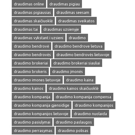
draudimas online
draudimas pigiau
draudimas pigiausias
draudimas seesam
draudimas skaičiuoklė
draudimas sveikatos
draudimas tai
draudimas uzsienyje
draudimas vykstant i uzsieni
draudimo
draudimo bendrovė
draudimo bendrove lietuva
draudimo bendrovės
draudimo bendrovės lietuvoje
draudimo brokeriai
draudimo brokeriai siauliai
draudimo brokeris
draudimo įmonės
draudimo imones lietuvoje
draudimo kaina
draudimo kainos
draudimo kainos skaičiuoklė
draudimo kompanija
draudimo kompanija compensa
draudimo kompanija gjensidige
draudimo kompanijos
draudimo kompanijos lietuvoje
draudimo nuolaida
draudimo pasiulymai
draudimo paslaugos
draudimo perrasymas
draudimo polisas