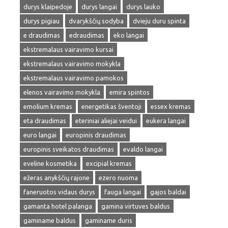
durys klaipedoje
durys langai
durys lauko
durys pigiau
dvarykščių sodyba
dvieju duru spinta
e draudimas
edraudimas
eko langai
ekstremalaus vairavimo kursai
ekstremalaus vairavimo mokykla
ekstremalaus vairavimo pamokos
elenos vairavimo mokykla
emira spintos
emolium kremas
energetikas šventoji
essex kremas
eta draudimas
eteriniai aliejai veidui
eukera langai
euro langai
europinis draudimas
europinis sveikatos draudimas
evaldo langai
eveline kosmetika
excipial kremas
ežeras anykščių rajone
ezero nuoma
faneruotos vidaus durys
fauga langai
gajos baldai
gamanta hotel palanga
gamina virtuves baldus
gaminame baldus
gaminame duris