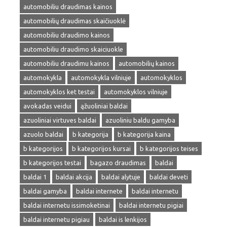
automobiliu draudimas kainos
automobilių draudimas skaičiuoklė
automobiliu draudimo kainos
automobiliu draudimo skaiciuokle
automobiliu draudimu kainos
automobilių kainos
automokykla
automokykla vilniuje
automokyklos
automokyklos ket testai
automokyklos vilniuje
avokadas veidui
ąžuoliniai baldai
azuoliniai virtuves baldai
azuoliniu baldu gamyba
azuolo baldai
b kategorija
b kategorija kaina
b kategorijos
b kategorijos kursai
b kategorijos teises
b kategorijos testai
bagazo draudimas
baldai
baldai 1
baldai akcija
baldai alytuje
baldai deveti
baldai gamyba
baldai internete
baldai internetu
baldai internetu issimoketinai
baldai internetu pigiai
baldai internetu pigiau
baldai is lenkijos