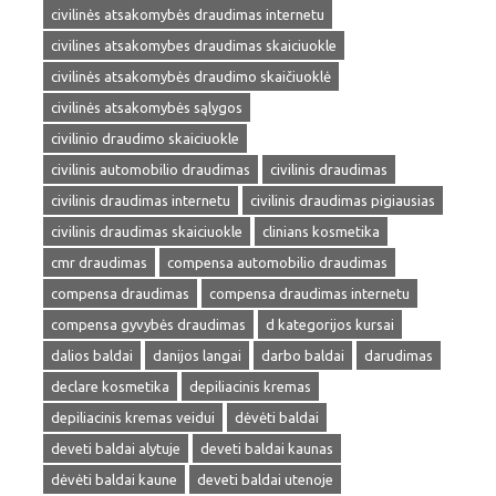
civilinės atsakomybės draudimas internetu
civilines atsakomybes draudimas skaiciuokle
civilinės atsakomybės draudimo skaičiuoklė
civilinės atsakomybės sąlygos
civilinio draudimo skaiciuokle
civilinis automobilio draudimas
civilinis draudimas
civilinis draudimas internetu
civilinis draudimas pigiausias
civilinis draudimas skaiciuokle
clinians kosmetika
cmr draudimas
compensa automobilio draudimas
compensa draudimas
compensa draudimas internetu
compensa gyvybės draudimas
d kategorijos kursai
dalios baldai
danijos langai
darbo baldai
darudimas
declare kosmetika
depiliacinis kremas
depiliacinis kremas veidui
dėvėti baldai
deveti baldai alytuje
deveti baldai kaunas
dėvėti baldai kaune
deveti baldai utenoje