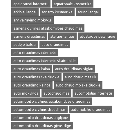
apsidrausti internetu
aquatonale kosmetika
arkiniai langai
artistry kosmetika
aruno langai
arv vairavimo mokykla
asmens civilinės atsakomybės draudimas
asmens draudimas
ateities langas
atostogos palangoje
audėjo baldai
auto draudimas
auto draudimas internetu
auto draudimas internetu skaiciuokle
auto draudimas kaina
auto draudimas pigiau
auto draudimas skaiciuokle
auto draudimas uk
auto draudimo kainos
auto draudimo skaičiuoklė
auto mokyklos
autodraudimas
automobiliai internetu
automobilio civilinės atsakomybės draudimas
automobilio civilinis draudimas
automobilio draudimas
automobilio draudimas anglijoje
automobilio draudimas gjensidige