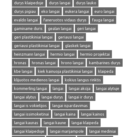
durys klaipedoje
durys langai
durys lauko
durys pigiau
eko langai
eukera langai
euro langai
evaldo langai
faneruotos vidaus durys
fauga langai
gaminame duris
gealan langai
geri langai
geri plastikiniai langai
geriausi langai
geriausi plastikiniai langai
glaskek langai
heinzmann langai
hermio langai
hermio projektai
hronas
hronas langai
hrono langai
kambarines durys
kbe langai
kiek kainuoja plastikiniai langai
klaipeda
klijuotos medienos langai
kokius langus rinktis
kommerling langai
langai
langai akcija
langai alytuje
langai alytus
langai durys
langai ir durys
langai is vokietijos
langai ispardavimas
langai issimoketinai
langai kaina
langai kainos
langai kaunas
langai kaune
langai klaipeda
langai klaipedoje
langai marijampole
langai mediniai