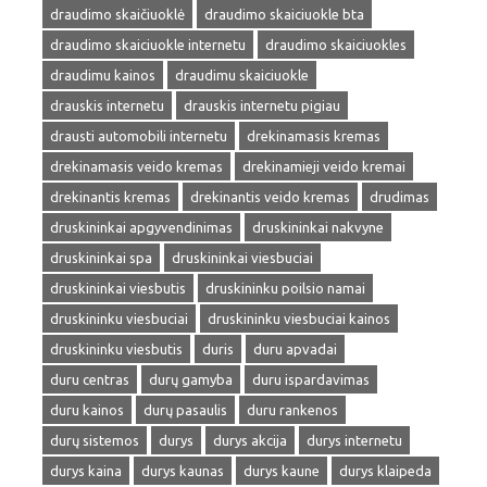
draudimo skaičiuoklė
draudimo skaiciuokle bta
draudimo skaiciuokle internetu
draudimo skaiciuokles
draudimu kainos
draudimu skaiciuokle
drauskis internetu
drauskis internetu pigiau
drausti automobili internetu
drekinamasis kremas
drekinamasis veido kremas
drekinamieji veido kremai
drekinantis kremas
drekinantis veido kremas
drudimas
druskininkai apgyvendinimas
druskininkai nakvyne
druskininkai spa
druskininkai viesbuciai
druskininkai viesbutis
druskininku poilsio namai
druskininku viesbuciai
druskininku viesbuciai kainos
druskininku viesbutis
duris
duru apvadai
duru centras
durų gamyba
duru ispardavimas
duru kainos
durų pasaulis
duru rankenos
durų sistemos
durys
durys akcija
durys internetu
durys kaina
durys kaunas
durys kaune
durys klaipeda