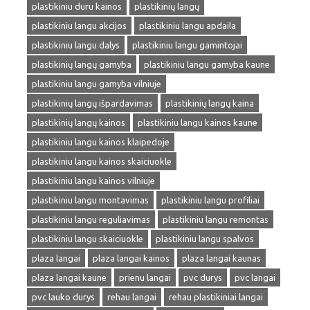
plastikiniu duru kainos
plastikinių langų
plastikiniu langu akcijos
plastikiniu langu apdaila
plastikiniu langu dalys
plastikiniu langu gamintojai
plastikinių langų gamyba
plastikiniu langu gamyba kaune
plastikiniu langu gamyba vilniuje
plastikinių langų išpardavimas
plastikinių langų kaina
plastikinių langų kainos
plastikiniu langu kainos kaune
plastikiniu langu kainos klaipedoje
plastikiniu langu kainos skaiciuokle
plastikiniu langu kainos vilniuje
plastikiniu langu montavimas
plastikiniu langu profiliai
plastikiniu langu reguliavimas
plastikiniu langu remontas
plastikiniu langu skaiciuokle
plastikiniu langu spalvos
plaza langai
plaza langai kainos
plaza langai kaunas
plaza langai kaune
prienu langai
pvc durys
pvc langai
pvc lauko durys
rehau langai
rehau plastikiniai langai