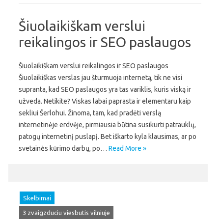
Šiuolaikiškam verslui
reikalingos ir SEO paslaugos
Šiuolaikiškam verslui reikalingos ir SEO paslaugos
Šiuolaikiškas verslas jau šturmuoja internetą, tik ne visi
supranta, kad SEO paslaugos yra tas variklis, kuris viską ir
užveda. Netikite? Viskas labai paprasta ir elementaru kaip
sekliui Šerlohui. Žinoma, tam, kad pradėti verslą
internetinėje erdvėje, pirmiausia būtina susikurti patrauklų,
patogų internetinį puslapį. Bet iškarto kyla klausimas, ar po
svetainės kūrimo darbų, po…
Read More »
Skelbimai
3 zvaigzduciu viesbutis vilniuje