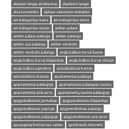
aluplast langai atsiliepimai
aluplasto langai
alva kosmetika
alytaus vairavimo mokyklos
am kategorijos kaina
am kategorijos teises
am kategorijos testas
amber palace
amber palace palanga
amber palanga
amber spa palanga
amber viesbutis
amber viesbutis palanga
anglu kalbos kursai kaune
anglu kalbos kursai klaipedoje
anglu kalbos kursai vilniuje
anglu kalbos pamokos
anticeliulitiniai kremai
anticeliulitinis kremas
apartamentai palanga
apartamentai palangoje
apartamentai palangoje nuoma
apartamentai prie juros
apartamentų nuoma palangoje
apgyvendinimas jurmaloje
apgyvendinimas klaipedoje
apgyvendinimas pajuryje
apgyvendinimas palanga
apgyvendinimas palangoje
apgyvendinimas prie juros
apsauginiai kremai nuo saules
apsidrausk internetu