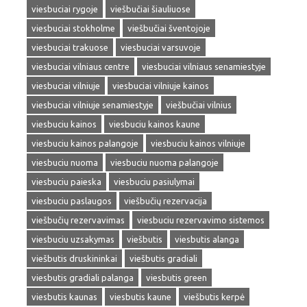
viesbuciai rygoje
viešbučiai šiauliuose
viesbuciai stokholme
viešbučiai šventojoje
viesbuciai trakuose
viesbuciai varsuvoje
viesbuciai vilniaus centre
viesbuciai vilniaus senamiestyje
viesbuciai vilniuje
viesbuciai vilniuje kainos
viesbuciai vilniuje senamiestyje
viešbučiai vilnius
viesbuciu kainos
viesbuciu kainos kaune
viesbuciu kainos palangoje
viesbuciu kainos vilniuje
viesbuciu nuoma
viesbuciu nuoma palangoje
viesbuciu paieska
viesbuciu pasiulymai
viesbuciu paslaugos
viešbučių rezervacija
viešbučių rezervavimas
viesbuciu rezervavimo sistemos
viesbuciu uzsakymas
viešbutis
viesbutis alanga
viešbutis druskininkai
viešbutis gradiali
viesbutis gradiali palanga
viesbutis green
viesbutis kaunas
viesbutis kaune
viešbutis kerpė