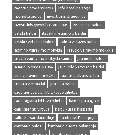
įmontuojamos spintos
info hotel palanga
internetu pigiau
investicinis draudimas
investicinis gyvybės draudimas
isskirtiniai baldai
italiski baldai
italiski miegamojo baldai
italiski svetaines baldai
italiski virtuves baldai
jagmino vairavimo mokykla
jasučio vairavimo mokykla
jasucio vairavimo mokykla kainos
jaunuolio baldai
jaunuolio baldai kaune
jaunuolio kambario baldai
jtmc vairavimo mokykla
juodasis alksnis baldai
jurmala viesbuciai
justluka baldai
kada geriausia pirkti lektuvo bilietus
kada pigiausi lektuvu bilietai
kainos palangoje
kaip isirengti virtuve
kalbu kursai klaipeda
kalbu kursai klaipedoje
kambariai Palangoje
kambario baldai
kambario nuoma palangoje
kambario pertvara
kambario pertvaros