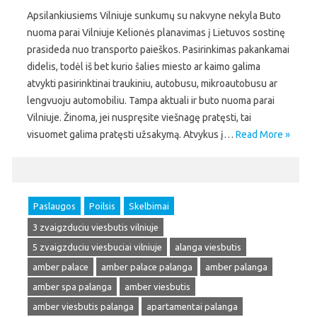
Apsilankiusiems Vilniuje sunkumų su nakvyne nekyla Buto
nuoma parai Vilniuje Kelionės planavimas į Lietuvos sostinę
prasideda nuo transporto paieškos. Pasirinkimas pakankamai
didelis, todėl iš bet kurio šalies miesto ar kaimo galima
atvykti pasirinktinai traukiniu, autobusu, mikroautobusu ar
lengvuoju automobiliu. Tampa aktuali ir buto nuoma parai
Vilniuje. Žinoma, jei nuspręsite viešnagę pratęsti, tai
visuomet galima pratęsti užsakymą. Atvykus į…
Read More »
Paslaugos
Poilsis
Skelbimai
3 zvaigzduciu viesbutis vilniuje
5 zvaigzduciu viesbuciai vilniuje
alanga viesbutis
amber palace
amber palace palanga
amber palanga
amber spa palanga
amber viesbutis
amber viesbutis palanga
apartamentai palanga