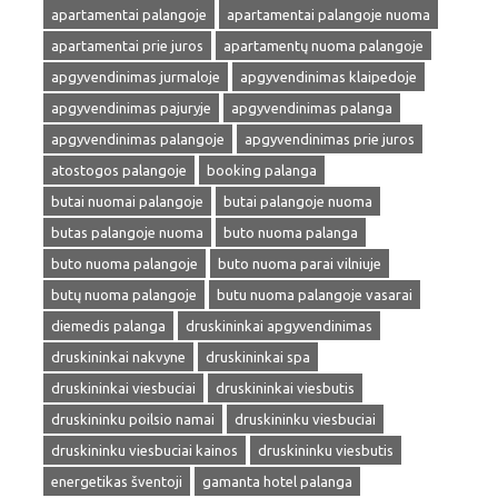
apartamentai palangoje
apartamentai palangoje nuoma
apartamentai prie juros
apartamentų nuoma palangoje
apgyvendinimas jurmaloje
apgyvendinimas klaipedoje
apgyvendinimas pajuryje
apgyvendinimas palanga
apgyvendinimas palangoje
apgyvendinimas prie juros
atostogos palangoje
booking palanga
butai nuomai palangoje
butai palangoje nuoma
butas palangoje nuoma
buto nuoma palanga
buto nuoma palangoje
buto nuoma parai vilniuje
butų nuoma palangoje
butu nuoma palangoje vasarai
diemedis palanga
druskininkai apgyvendinimas
druskininkai nakvyne
druskininkai spa
druskininkai viesbuciai
druskininkai viesbutis
druskininku poilsio namai
druskininku viesbuciai
druskininku viesbuciai kainos
druskininku viesbutis
energetikas šventoji
gamanta hotel palanga