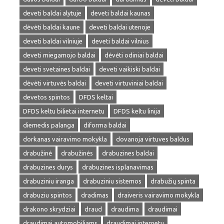
deveti baldai alytuje
deveti baldai kaunas
dėvėti baldai kaune
deveti baldai utenoje
deveti baldai vilniuje
deveti baldai vilnius
deveti miegamojo baldai
dėvėti odiniai baldai
deveti svetaines baldai
deveti vaikiski baldai
dėvėti virtuvės baldai
deveti virtuviniai baldai
devetos spintos
DFDS keltai
DFDS keltu bilietai internetu
DFDS keltu linija
diemedis palanga
diforma baldai
dorkanas vairavimo mokykla
dovanoja virtuves baldus
drabužinė
drabužinės
drabuzines baldai
drabuzines durys
drabuzines isplanavimas
drabuziniu iranga
drabuziniu sistemos
drabužių spinta
drabuziu spintos
dradimas
draiveris vairavimo mokykla
drakono skrydziai
draud
draudima
draudimai
draudimai automobiliams
draudimai internetu