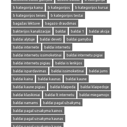
b kategorija kaina
b kategorijos
b kategorijos kursai
b kategorijos teises
b kategorijos testai
bagažas lėktuve
bagazo draudimas
bakterijos kanalizacijai
baldai
baldai 1
baldai akcija
baldai alytuje
baldai deveti
baldai gamyba
baldai internete
baldai internetu
baldai internetu issimoketinai
baldai internetu pigiai
baldai internetu pigiau
baldai is lenkijos
baldai ispardavimas
baldai issimoketinai
baldai jums
baldai kaina
baldai kaunas
baldai kaune
baldai kaune pigiau
baldai klaipeda
baldai klaipedoje
baldai klasikiniai
baldai lt internetu
baldai miegamojo
baldai namams
baldai pagal užsakymą
baldai pagal uzsakyma kainos
baldai pagal uzsakyma kaunas
baldai pagal uzsakyma kaune