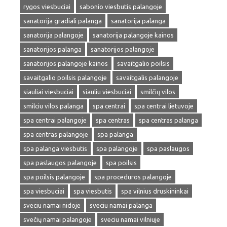
rygos viesbuciai
sabonio viesbutis palangoje
sanatorija gradiali palanga
sanatorija palanga
sanatorija palangoje
sanatorija palangoje kainos
sanatorijos palanga
sanatorijos palangoje
sanatorijos palangoje kainos
savaitgalio poilsis
savaitgalio poilsis palangoje
savaitgalis palangoje
siauliai viesbuciai
siauliu viesbuciai
smilčių vilos
smilciu vilos palanga
spa centrai
spa centrai lietuvoje
spa centrai palangoje
spa centras
spa centras palanga
spa centras palangoje
spa palanga
spa palanga viesbutis
spa palangoje
spa paslaugos
spa paslaugos palangoje
spa poilsis
spa poilsis palangoje
spa proceduros palangoje
spa viesbuciai
spa viesbutis
spa vilnius druskininkai
sveciu namai nidoje
sveciu namai palanga
svečių namai palangoje
sveciu namai vilniuje