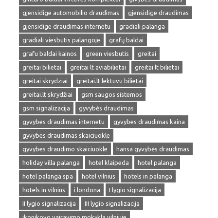
gjensidige automobilio draudimas
gjensidige draudimas
gjensidige draudimas internetu
gradiali palanga
gradiali viesbutis palangoje
grafų baldai
grafu baldai kainos
green viesbutis
greitai
greitai bilietai
greitai lt aviabilietai
greitai lt bilietai
greitai skrydziai
greitai.lt lektuvu bilietai
greitai.lt skrydžiai
gsm saugos sistemos
gsm signalizacija
gyvybės draudimas
gyvybes draudimas internetu
gyvybes draudimas kaina
gyvybes draudimas skaiciuokle
gyvybes draudimo skaiciuokle
hansa gyvybės draudimas
holiday villa palanga
hotel klaipeda
hotel palanga
hotel palanga spa
hotel vilnius
hotels in palanga
hotels in vilnius
i londona
I lygio signalizacija
II lygio signalizacija
III lygio signalizacija
ikonikovo vairavimo mokykla vilniuje