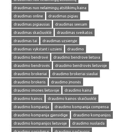
draudimas nuo nelaimingų atsitikimų kaina
draudimas online
draudimas pigiau
draudimas pigiausias
draudimas seesam
draudimas skaičiuoklė
draudimas sveikatos
draudimas tai
draudimas uzsienyje
draudimas vykstant i uzsieni
draudimo
draudimo bendrovė
draudimo bendrove lietuva
draudimo bendrovės
draudimo bendrovės lietuvoje
draudimo brokeriai
draudimo brokeriai siauliai
draudimo brokeris
draudimo įmonės
draudimo imones lietuvoje
draudimo kaina
draudimo kainos
draudimo kainos skaičiuoklė
draudimo kompanija
draudimo kompanija compensa
draudimo kompanija gjensidige
draudimo kompanijos
draudimo kompanijos lietuvoje
draudimo nuolaida
draudimo pasiulymai
draudimo paslaugos