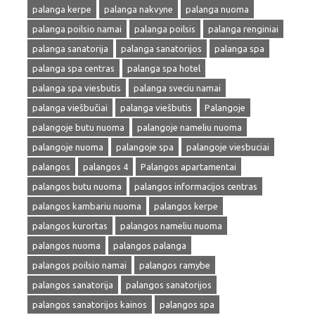
palanga kerpe
palanga nakvyne
palanga nuoma
palanga poilsio namai
palanga poilsis
palanga renginiai
palanga sanatorija
palanga sanatorijos
palanga spa
palanga spa centras
palanga spa hotel
palanga spa viesbutis
palanga sveciu namai
palanga viešbučiai
palanga viešbutis
Palangoje
palangoje butu nuoma
palangoje nameliu nuoma
palangoje nuoma
palangoje spa
palangoje viesbuciai
palangos
palangos 4
Palangos apartamentai
palangos butu nuoma
palangos informacijos centras
palangos kambariu nuoma
palangos kerpe
palangos kurortas
palangos nameliu nuoma
palangos nuoma
palangos palanga
palangos poilsio namai
palangos ramybe
palangos sanatorija
palangos sanatorijos
palangos sanatorijos kainos
palangos spa