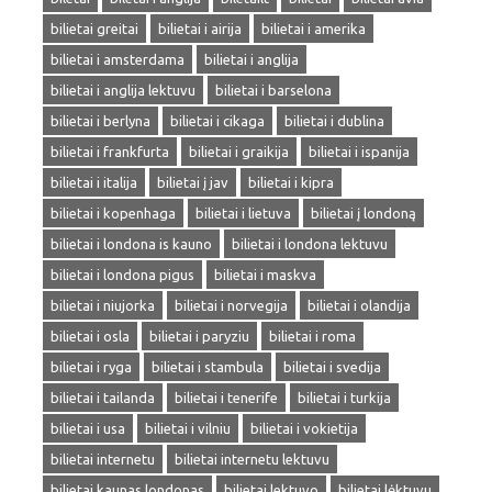
bilietai greitai
bilietai i airija
bilietai i amerika
bilietai i amsterdama
bilietai i anglija
bilietai i anglija lektuvu
bilietai i barselona
bilietai i berlyna
bilietai i cikaga
bilietai i dublina
bilietai i frankfurta
bilietai i graikija
bilietai i ispanija
bilietai i italija
bilietai į jav
bilietai i kipra
bilietai i kopenhaga
bilietai i lietuva
bilietai į londoną
bilietai i londona is kauno
bilietai i londona lektuvu
bilietai i londona pigus
bilietai i maskva
bilietai i niujorka
bilietai i norvegija
bilietai i olandija
bilietai i osla
bilietai i paryziu
bilietai i roma
bilietai i ryga
bilietai i stambula
bilietai i svedija
bilietai i tailanda
bilietai i tenerife
bilietai i turkija
bilietai i usa
bilietai i vilniu
bilietai i vokietija
bilietai internetu
bilietai internetu lektuvu
bilietai kaunas londonas
bilietai lektuvo
bilietai lėktuvu