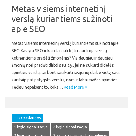
Metas visiems internetinį
verslą kuriantiems sužinoti
apie SEO
Metas visiems internetinį verslą kuriantiems sužinoti apie
SEO Kas yra SEO ir kaip tai gali būti naudinga verslą
ketinantiems pradėti žmonėms? Vis daugiau ir daugiau
žmonių nori pradėti dirbti sau, t.y., jei ne sukurti didelės
apimties verslą, tai bent susikurti svajonių darbo vietą sau,
kuri taip pat prilygsta verslui, nors ir labai mažos apimties.
Tačiau nepaisant to, koks…
Read More »
SEO paslaugos
1 lygio signalizacija
2 lygio signalizacija
3 lygio signalizacija
3 zvaigzduciu viesbutis vilniuje