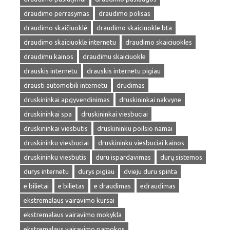
draudimo perrasymas
draudimo polisas
draudimo skaičiuoklė
draudimo skaiciuokle bta
draudimo skaiciuokle internetu
draudimo skaiciuokles
draudimu kainos
draudimu skaiciuokle
drauskis internetu
drauskis internetu pigiau
drausti automobili internetu
drudimas
druskininkai apgyvendinimas
druskininkai nakvyne
druskininkai spa
druskininkai viesbuciai
druskininkai viesbutis
druskininku poilsio namai
druskininku viesbuciai
druskininku viesbuciai kainos
druskininku viesbutis
duru ispardavimas
durų sistemos
durys internetu
durys pigiau
dvieju duru spinta
e bilietai
e bilietas
e draudimas
edraudimas
ekstremalaus vairavimo kursai
ekstremalaus vairavimo mokykla
ekstremalaus vairavimo pamokos