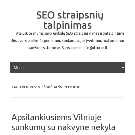
SEO straipsnių
talpinimas
Atsiųskite mums savo unikalų SEO straipsnį ir mes jį patalpinsime
Jūsų verslo sėkmės gerinimui, konkurencijos įveikimui, matomumui
paieškos sistemose. Susisiekime: info@itturas.lt
Skip to content
TAG ARCHIVES:
VIEŠBUČIAI ŠVENTOJOJE
Apsilankiusiems Vilniuje
sunkumų su nakvyne nekyla