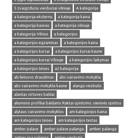
5 zvaigzduciu viesbuciai vilniuje
A kategorija
a kategorija eksternu
a kategorija kaina
a kategorija kaunas
a kategorija vilniuje
a kategorija Vilnius
a kategorijos
a kategorijos egzaminas
a kategorijos kaina
a kategorijos kursai
a kategorijos kursai kaune
a kategorijos kursai Vilniuje
a kategorijos laikymas
a kategorijos teises
a2 kategorija
ab lietuvos draudimas
abc vairavimo mokykla
abc vairavimo mokykla kaune
alanga viesbutis
alantas virtuves baldai
aliuminio profiliai baldams Raktai spintoms: sieninės spintos
alytaus vairavimo mokyklos
am kategorijos kaina
am kategorijos teises
am kategorijos testas
amber palace
amber palace palanga
amber palanga
amber spa palanga
amber viesbutis