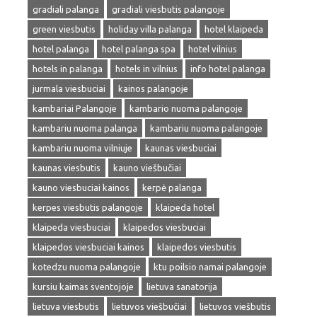
gradiali palanga
gradiali viesbutis palangoje
green viesbutis
holiday villa palanga
hotel klaipeda
hotel palanga
hotel palanga spa
hotel vilnius
hotels in palanga
hotels in vilnius
info hotel palanga
jurmala viesbuciai
kainos palangoje
kambariai Palangoje
kambario nuoma palangoje
kambariu nuoma palanga
kambariu nuoma palangoje
kambariu nuoma vilniuje
kaunas viesbuciai
kaunas viesbutis
kauno viešbučiai
kauno viesbuciai kainos
kerpė palanga
kerpes viesbutis palangoje
klaipeda hotel
klaipeda viesbuciai
klaipedos viesbuciai
klaipedos viesbuciai kainos
klaipedos viesbutis
kotedzu nuoma palangoje
ktu poilsio namai palangoje
kursiu kaimas sventojoje
lietuva sanatorija
lietuva viesbutis
lietuvos viešbučiai
lietuvos viešbutis