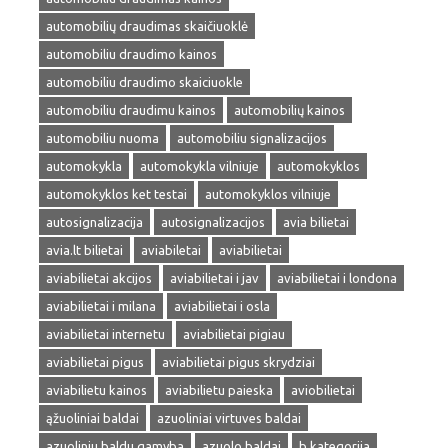
automobilių draudimas skaičiuoklė
automobiliu draudimo kainos
automobiliu draudimo skaiciuokle
automobiliu draudimu kainos
automobilių kainos
automobiliu nuoma
automobiliu signalizacijos
automokykla
automokykla vilniuje
automokyklos
automokyklos ket testai
automokyklos vilniuje
autosignalizacija
autosignalizacijos
avia bilietai
avia.lt bilietai
aviabiletai
aviabilietai
aviabilietai akcijos
aviabilietai i jav
aviabilietai i londona
aviabilietai i milana
aviabilietai i osla
aviabilietai internetu
aviabilietai pigiau
aviabilietai pigus
aviabilietai pigus skrydziai
aviabilietu kainos
aviabilietu paieska
aviobilietai
ąžuoliniai baldai
azuoliniai virtuves baldai
azuoliniu baldu gamyba
azuolo baldai
b kategorija