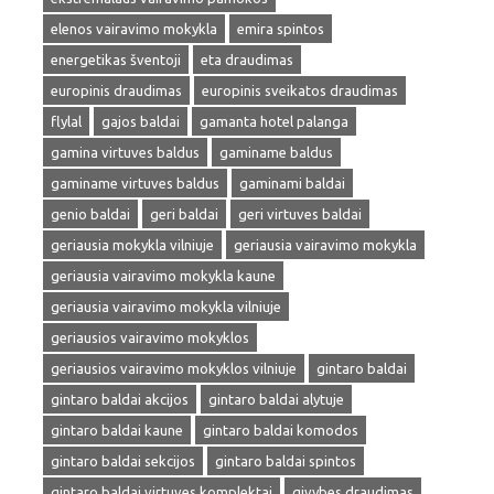
elenos vairavimo mokykla
emira spintos
energetikas šventoji
eta draudimas
europinis draudimas
europinis sveikatos draudimas
flylal
gajos baldai
gamanta hotel palanga
gamina virtuves baldus
gaminame baldus
gaminame virtuves baldus
gaminami baldai
genio baldai
geri baldai
geri virtuves baldai
geriausia mokykla vilniuje
geriausia vairavimo mokykla
geriausia vairavimo mokykla kaune
geriausia vairavimo mokykla vilniuje
geriausios vairavimo mokyklos
geriausios vairavimo mokyklos vilniuje
gintaro baldai
gintaro baldai akcijos
gintaro baldai alytuje
gintaro baldai kaune
gintaro baldai komodos
gintaro baldai sekcijos
gintaro baldai spintos
gintaro baldai virtuves komplektai
givybes draudimas