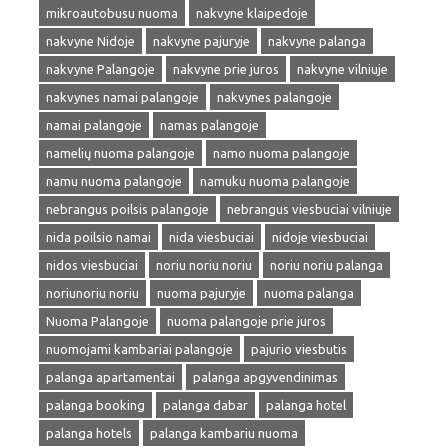
mikroautobusu nuoma
nakvyne klaipedoje
nakvyne Nidoje
nakvyne pajuryje
nakvyne palanga
nakvyne Palangoje
nakvyne prie juros
nakvyne vilniuje
nakvynes namai palangoje
nakvynes palangoje
namai palangoje
namas palangoje
namelių nuoma palangoje
namo nuoma palangoje
namu nuoma palangoje
namuku nuoma palangoje
nebrangus poilsis palangoje
nebrangus viesbuciai vilniuje
nida poilsio namai
nida viesbuciai
nidoje viesbuciai
nidos viesbuciai
noriu noriu noriu
noriu noriu palanga
noriunoriu noriu
nuoma pajuryje
nuoma palanga
Nuoma Palangoje
nuoma palangoje prie juros
nuomojami kambariai palangoje
pajurio viesbutis
palanga apartamentai
palanga apgyvendinimas
palanga booking
palanga dabar
palanga hotel
palanga hotels
palanga kambariu nuoma