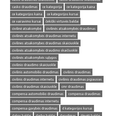
casko draudimas
ce kategorija
ce kategorija kaina
ce kategorijos kaina
ce kategorijos kursai
ce vairavimo kursai
čekiški virtuvės baldai
civilinė atsakomybė
civilinės atsakomybės draudimas
civilinės atsakomybės draudimas internetu
civilines atsakomybes draudimas skaiciuokle
civilinės atsakomybės draudimo skaičiuoklė
civilinės atsakomybės sąlygos
civilinio draudimo skaiciuokle
civilinis automobilio draudimas
civilinis draudimas
civilinis draudimas internetu
civilinis draudimas pigiausias
civilinis draudimas skaiciuokle
cmr draudimas
compensa automobilio draudimas
compensa draudimas
compensa draudimas internetu
compensa gyvybės draudimas
d kategorijos kursai
dalios baldai
darbo baldai
darudimas
dėvėti baldai