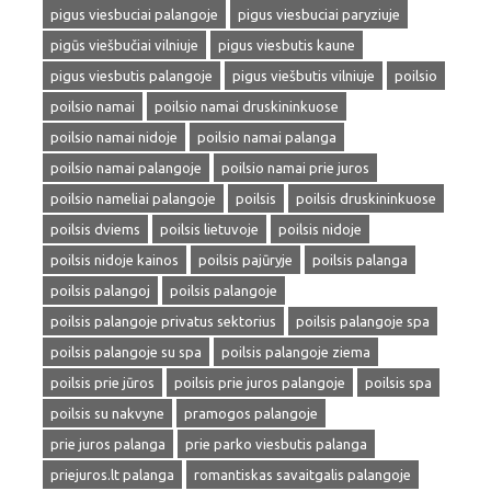
pigus viesbuciai palangoje
pigus viesbuciai paryziuje
pigūs viešbučiai vilniuje
pigus viesbutis kaune
pigus viesbutis palangoje
pigus viešbutis vilniuje
poilsio
poilsio namai
poilsio namai druskininkuose
poilsio namai nidoje
poilsio namai palanga
poilsio namai palangoje
poilsio namai prie juros
poilsio nameliai palangoje
poilsis
poilsis druskininkuose
poilsis dviems
poilsis lietuvoje
poilsis nidoje
poilsis nidoje kainos
poilsis pajūryje
poilsis palanga
poilsis palangoj
poilsis palangoje
poilsis palangoje privatus sektorius
poilsis palangoje spa
poilsis palangoje su spa
poilsis palangoje ziema
poilsis prie jūros
poilsis prie juros palangoje
poilsis spa
poilsis su nakvyne
pramogos palangoje
prie juros palanga
prie parko viesbutis palanga
priejuros.lt palanga
romantiskas savaitgalis palangoje