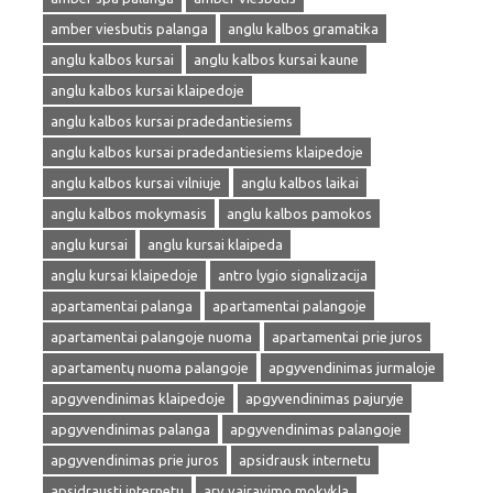
amber viesbutis palanga
anglu kalbos gramatika
anglu kalbos kursai
anglu kalbos kursai kaune
anglu kalbos kursai klaipedoje
anglu kalbos kursai pradedantiesiems
anglu kalbos kursai pradedantiesiems klaipedoje
anglu kalbos kursai vilniuje
anglu kalbos laikai
anglu kalbos mokymasis
anglu kalbos pamokos
anglu kursai
anglu kursai klaipeda
anglu kursai klaipedoje
antro lygio signalizacija
apartamentai palanga
apartamentai palangoje
apartamentai palangoje nuoma
apartamentai prie juros
apartamentų nuoma palangoje
apgyvendinimas jurmaloje
apgyvendinimas klaipedoje
apgyvendinimas pajuryje
apgyvendinimas palanga
apgyvendinimas palangoje
apgyvendinimas prie juros
apsidrausk internetu
apsidrausti internetu
arv vairavimo mokykla