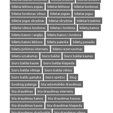
bilietai lektuvu pigiau
bilietai lektuvui
bilietai londonas
bilietai londonas vilnius
bilietai pigiau
bilietai pigus
bilietai pigus skrydziai
bilietai skrydziai
bilietai traukiniu
bilietai vilnius londonas
bilietas i londona
bilietų kainos
bilietu kainos i anglija
bilietu kainos i londona
bilietu kainos lektuvu
bilietu paieska
bilietų pasaulis
bilietu pirkimas internetu
bilietu rezervavimas
bilietu uzsakymas
biuro baldai
biuro baldai kaunas
biuro baldai kaune
biuro baldai klaipeda
biuro baldai vilniuje
biuro baldai vilnius
biuro baldu gamyba
biuro spintos
blog
booking palanga
bta automobilio draudimas
bta draudimas
bta draudimas internetu
bta draudimas kainos
bta draudimas kaunas
bta draudimas kaune
bta draudimas klaipeda
bta draudimas skaičiuoklė
bta draudimas vilnius