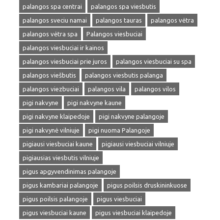
palangos spa centrai
palangos spa viesbutis
palangos sveciu namai
palangos tauras
palangos vėtra
palangos vėtra spa
Palangos viesbuciai
palangos viesbuciai ir kainos
palangos viesbuciai prie juros
palangos viesbuciai su spa
palangos viešbutis
palangos viesbutis palanga
palangos viezbuciai
palangos vila
palangos vilos
pigi nakvyne
pigi nakvyne kaune
pigi nakvyne klaipedoje
pigi nakvyne palangoje
pigi nakvynė vilniuje
pigi nuoma Palangoje
pigiausi viesbuciai kaune
pigiausi viesbuciai vilniuje
pigiausias viesbutis vilniuje
pigus apgyvendinimas palangoje
pigus kambariai palangoje
pigus poilsis druskininkuose
pigus poilsis palangoje
pigus viesbuciai
pigus viesbuciai kaune
pigus viesbuciai klaipedoje