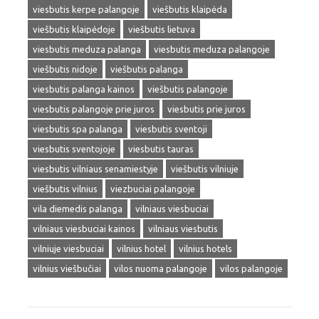
viesbutis kerpe palangoje
viešbutis klaipėda
viešbutis klaipėdoje
viešbutis lietuva
viesbutis meduza palanga
viesbutis meduza palangoje
viešbutis nidoje
viešbutis palanga
viesbutis palanga kainos
viešbutis palangoje
viesbutis palangoje prie juros
viesbutis prie juros
viesbutis spa palanga
viesbutis sventoji
viesbutis sventojoje
viesbutis tauras
viesbutis vilniaus senamiestyje
viešbutis vilniuje
viešbutis vilnius
viezbuciai palangoje
vila diemedis palanga
vilniaus viesbuciai
vilniaus viesbuciai kainos
vilniaus viesbutis
vilniuje viesbuciai
vilnius hotel
vilnius hotels
vilnius viešbučiai
vilos nuoma palangoje
vilos palangoje