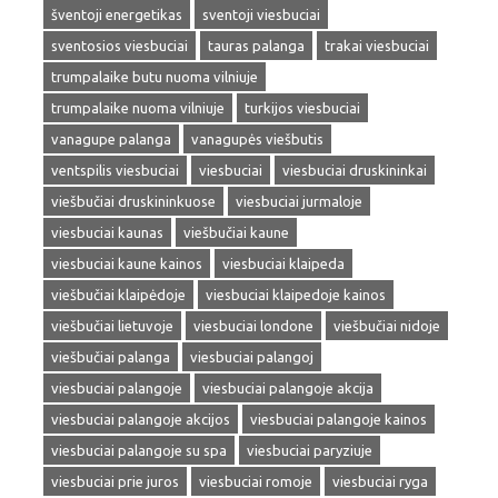
šventoji energetikas
sventoji viesbuciai
sventosios viesbuciai
tauras palanga
trakai viesbuciai
trumpalaike butu nuoma vilniuje
trumpalaike nuoma vilniuje
turkijos viesbuciai
vanagupe palanga
vanagupės viešbutis
ventspilis viesbuciai
viesbuciai
viesbuciai druskininkai
viešbučiai druskininkuose
viesbuciai jurmaloje
viesbuciai kaunas
viešbučiai kaune
viesbuciai kaune kainos
viesbuciai klaipeda
viešbučiai klaipėdoje
viesbuciai klaipedoje kainos
viešbučiai lietuvoje
viesbuciai londone
viešbučiai nidoje
viešbučiai palanga
viesbuciai palangoj
viesbuciai palangoje
viesbuciai palangoje akcija
viesbuciai palangoje akcijos
viesbuciai palangoje kainos
viesbuciai palangoje su spa
viesbuciai paryziuje
viesbuciai prie juros
viesbuciai romoje
viesbuciai ryga