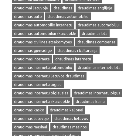
draudimai lietuvoje
draudimas
draudimas anglijoje
draudimas auto
draudimas automobilio
draudimas automobilio internetu
draudimas automobiliui
draudimas automobiliui skaiciuokle
draudimas bta
draudimas civilines atsakomybes
draudimas compensa
draudimas gjensidige
draudimas i baltarusija
draudimas internete
draudimas internetu
draudimas internetu automobilio
draudimas internetu bta
draudimas internetu lietuvos draudimas
draudimas internetu pigiau
draudimas internetu pigiausias
draudimas internetu pigus
draudimas internetu skaiciuokle
draudimas kaina
draudimas kasko
draudimas kelionei
draudimas lietuvoje
draudimas lietuvos
draudimas masinai
draudimas masinos
draudimas nuo nelaimingų atsitikimų