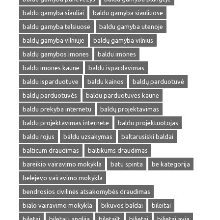
baldu gamyba siauliai
baldu gamyba siauliuose
baldu gamyba telsiuose
baldu gamyba utenoje
baldų gamyba vilniuje
baldų gamyba vilnius
baldu gamybos imones
baldu imones
baldu imones kaune
baldu ispardavimas
baldu isparduotuve
baldu kainos
baldų parduotuvė
baldų parduotuvės
baldu parduotuves kaune
baldu prekyba internetu
baldų projektavimas
baldu projektavimas internete
baldu projektuotojas
baldu rojus
baldu uzsakymas
baltarusiski baldai
balticum draudimas
baltikums draudimas
bareikio vairavimo mokykla
batu spinta
be kategorija
belejevo vairavimo mokykla
bendrosios civilinės atsakomybės draudimas
bialo vairavimo mokykla
bikuvos baldai
bileitai
biletai
biletai i anglija
biletailt
bilietai
bilietai avia