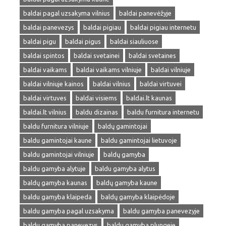
baldai pagal uzsakyma vilnius
baldai panevėžyje
baldai panevezys
baldai pigiau
baldai pigiau internetu
baldai pigu
baldai pigus
baldai siauliuose
baldai spintos
baldai svetainei
baldai svetaines
baldai vaikams
baldai vaikams vilniuje
baldai vilniuje
baldai vilniuje kainos
baldai vilnius
baldai virtuvei
baldai virtuves
baldai visiems
baldai.lt kaunas
baldai.lt vilnius
baldu dizainas
baldu furnitura internetu
baldu furnitura vilniuje
baldų gamintojai
baldu gamintojai kaune
baldu gamintojai lietuvoje
baldu gamintojai vilniuje
baldų gamyba
baldu gamyba alytuje
baldu gamyba alytus
baldų gamyba kaunas
baldų gamyba kaune
baldu gamyba klaipeda
baldų gamyba klaipėdoje
baldu gamyba pagal uzsakyma
baldu gamyba panevezyje
baldu gamyba panevezys
baldu gamyba plungeje