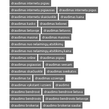
draudimas internetu pigiau
draudimas internetu pigiausias
draudimas internetu pigus
draudimas internetu skaiciuokle
draudimas kaina
draudimas kasko
draudimas kelionei
draudimas lietuvoje
draudimas lietuvos
draudimas masinai
draudimas masinos
draudimas nuo nelaimingų atsitikimų
draudimas nuo nelaimingų atsitikimų kaina
draudimas online
draudimas pigiau
draudimas pigiausias
draudimas seesam
draudimas skaičiuoklė
draudimas sveikatos
draudimas tai
draudimas uzsienyje
draudimas vykstant i uzsieni
draudimo
draudimo bendrovė
draudimo bendrove lietuva
draudimo bendrovės
draudimo bendrovės lietuvoje
draudimo brokeriai
draudimo brokeriai siauliai