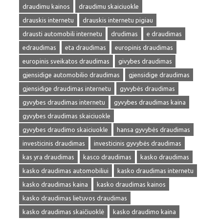
draudimu kainos
draudimu skaiciuokle
drauskis internetu
drauskis internetu pigiau
drausti automobili internetu
drudimas
e draudimas
edraudimas
eta draudimas
europinis draudimas
europinis sveikatos draudimas
givybes draudimas
gjensidige automobilio draudimas
gjensidige draudimas
gjensidige draudimas internetu
gyvybės draudimas
gyvybes draudimas internetu
gyvybes draudimas kaina
gyvybes draudimas skaiciuokle
gyvybes draudimo skaiciuokle
hansa gyvybės draudimas
investicinis draudimas
investicinis gyvybės draudimas
kas yra draudimas
kasco draudimas
kasko draudimas
kasko draudimas automobiliui
kasko draudimas internetu
kasko draudimas kaina
kasko draudimas kainos
kasko draudimas lietuvos draudimas
kasko draudimas skaičiuoklė
kasko draudimo kaina