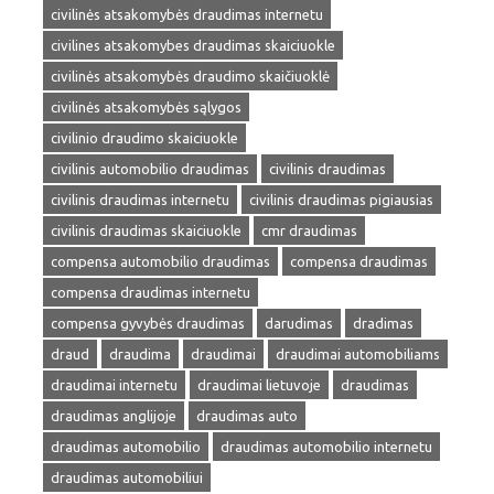
civilinės atsakomybės draudimas internetu
civilines atsakomybes draudimas skaiciuokle
civilinės atsakomybės draudimo skaičiuoklė
civilinės atsakomybės sąlygos
civilinio draudimo skaiciuokle
civilinis automobilio draudimas
civilinis draudimas
civilinis draudimas internetu
civilinis draudimas pigiausias
civilinis draudimas skaiciuokle
cmr draudimas
compensa automobilio draudimas
compensa draudimas
compensa draudimas internetu
compensa gyvybės draudimas
darudimas
dradimas
draud
draudima
draudimai
draudimai automobiliams
draudimai internetu
draudimai lietuvoje
draudimas
draudimas anglijoje
draudimas auto
draudimas automobilio
draudimas automobilio internetu
draudimas automobiliui