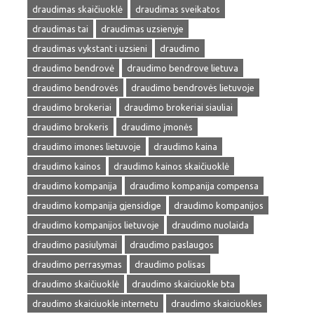
draudimas skaičiuoklė
draudimas sveikatos
draudimas tai
draudimas uzsienyje
draudimas vykstant i uzsieni
draudimo
draudimo bendrovė
draudimo bendrove lietuva
draudimo bendrovės
draudimo bendrovės lietuvoje
draudimo brokeriai
draudimo brokeriai siauliai
draudimo brokeris
draudimo įmonės
draudimo imones lietuvoje
draudimo kaina
draudimo kainos
draudimo kainos skaičiuoklė
draudimo kompanija
draudimo kompanija compensa
draudimo kompanija gjensidige
draudimo kompanijos
draudimo kompanijos lietuvoje
draudimo nuolaida
draudimo pasiulymai
draudimo paslaugos
draudimo perrasymas
draudimo polisas
draudimo skaičiuoklė
draudimo skaiciuokle bta
draudimo skaiciuokle internetu
draudimo skaiciuokles