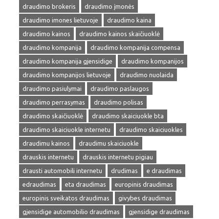
draudimo brokeris
draudimo įmonės
draudimo imones lietuvoje
draudimo kaina
draudimo kainos
draudimo kainos skaičiuoklė
draudimo kompanija
draudimo kompanija compensa
draudimo kompanija gjensidige
draudimo kompanijos
draudimo kompanijos lietuvoje
draudimo nuolaida
draudimo pasiulymai
draudimo paslaugos
draudimo perrasymas
draudimo polisas
draudimo skaičiuoklė
draudimo skaiciuokle bta
draudimo skaiciuokle internetu
draudimo skaiciuokles
draudimu kainos
draudimu skaiciuokle
drauskis internetu
drauskis internetu pigiau
drausti automobili internetu
drudimas
e draudimas
edraudimas
eta draudimas
europinis draudimas
europinis sveikatos draudimas
givybes draudimas
gjensidige automobilio draudimas
gjensidige draudimas