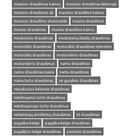
masinos draudimas kainos
masinos draudimas lietuvoje
masinos draudimas uk
masinos draudimo kainos
masinos draudimo skaiciuokle
masinu draudimai
masinu draudimas
masinu draudimo kainos
medicininis draudimas
medicininių išlaidų draudimas
motociklo draudimas
motociklo draudimas internetu
motociklu draudimas
motorolerio draudimas
motoroleriu draudimas
namo draudimas
namo draudimas kaina
namu draudimas
namu turto draudimas
ne gyvybės draudimas
neįvykusios kelionės draudimas
nekilnojamo turto draudimas
nekilnojamojo turto draudimas
nelaimingų atsitikimų draudimas
nt draudimas
pagalba kelyje
pagalba kelyje draudimas
pagalbos kelyje draudimas
pasienio draudimas