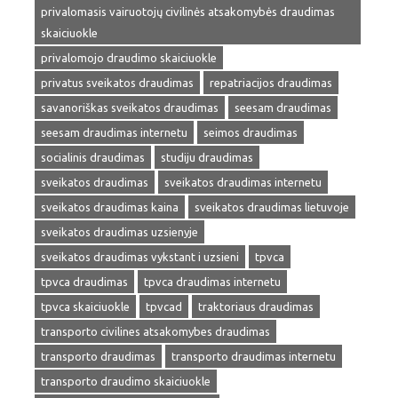
privalomasis vairuotojų civilinės atsakomybės draudimas
skaiciuokle
privalomojo draudimo skaiciuokle
privatus sveikatos draudimas
repatriacijos draudimas
savanoriškas sveikatos draudimas
seesam draudimas
seesam draudimas internetu
seimos draudimas
socialinis draudimas
studiju draudimas
sveikatos draudimas
sveikatos draudimas internetu
sveikatos draudimas kaina
sveikatos draudimas lietuvoje
sveikatos draudimas uzsienyje
sveikatos draudimas vykstant i uzsieni
tpvca
tpvca draudimas
tpvca draudimas internetu
tpvca skaiciuokle
tpvcad
traktoriaus draudimas
transporto civilines atsakomybes draudimas
transporto draudimas
transporto draudimas internetu
transporto draudimo skaiciuokle