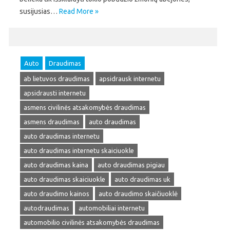
susijusias…
Read More »
Auto
Draudimas
ab lietuvos draudimas
apsidrausk internetu
apsidrausti internetu
asmens civilinės atsakomybės draudimas
asmens draudimas
auto draudimas
auto draudimas internetu
auto draudimas internetu skaiciuokle
auto draudimas kaina
auto draudimas pigiau
auto draudimas skaiciuokle
auto draudimas uk
auto draudimo kainos
auto draudimo skaičiuoklė
autodraudimas
automobiliai internetu
automobilio civilinės atsakomybės draudimas