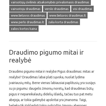
vairuotojų civilinės atsakomybės privalomasis draudimas
vairuotoju draudimas
verslo draudimas
visi draudimai
www.lietuvos draudimas
www.lietuvos draudimas.lt
www.perlo draudimas.lt
zalia korta draudimas
zalios kortos kaina
Draudimo pigumo mitai ir
realybė
Draudimo pigumo mitai ir realybė Pigus draudimas: mitas ar
realybė? Draudimas labai plati sąvoka, nuolat lydima
įvairiausių mitų. Bene vienas labiausiai paplitusių yra susijęs
su jo pigumu: daugelis žmonių norėtų, kad draudimas būtų
pigus ir nepareikalautų didelių išlaidų, tačiau tuo pat metu
abejoja, ar tokia galimybė apskritai yra įmanoma. Taigi,
belieka tik išsklaidyti tokio pobūdžio žmonių abejones,