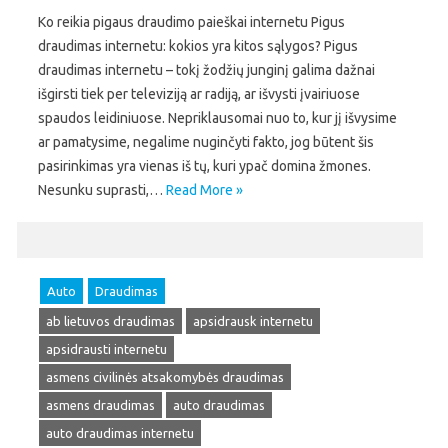
Ko reikia pigaus draudimo paieškai internetu Pigus
draudimas internetu: kokios yra kitos sąlygos? Pigus
draudimas internetu – tokį žodžių junginį galima dažnai
išgirsti tiek per televiziją ar radiją, ar išvysti įvairiuose
spaudos leidiniuose. Nepriklausomai nuo to, kur jį išvysime
ar pamatysime, negalime nuginčyti fakto, jog būtent šis
pasirinkimas yra vienas iš tų, kuri ypač domina žmones.
Nesunku suprasti,…
Read More »
Auto
Draudimas
ab lietuvos draudimas
apsidrausk internetu
apsidrausti internetu
asmens civilinės atsakomybės draudimas
asmens draudimas
auto draudimas
auto draudimas internetu