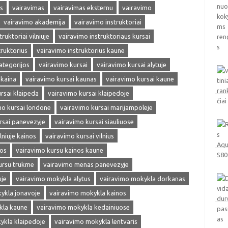
s
vairavimas
vairavimas eksternu
vairavimo
vairavimo akademija
vairavimo instruktoriai
ruktoriai vilniuje
vairavimo instruktoriaus kursai
truktorius
vairavimo instruktorius kaune
ategorijos
vairavimo kursai
vairavimo kursai alytuje
 kaina
vairavimo kursai kaunas
vairavimo kursai kaune
rsai klaipeda
vairavimo kursai klaipedoje
mo kursai londone
vairavimo kursai marijampoleje
rsai panevezyje
vairavimo kursai siauliuose
lniuje kainos
vairavimo kursai vilnius
nos
vairavimo kursu kainos kaune
ursu trukme
vairavimo menas panevezyje
uje
vairavimo mokykla alytus
vairavimo mokykla dorkanas
ykla jonavoje
vairavimo mokykla kainos
kla kaune
vairavimo mokykla kedainiuose
ykla klaipedoje
vairavimo mokykla lentvaris