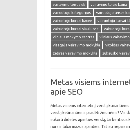
vairavimo teises uk
vairavimo teisiu kaina
vairuotojo kategorijos
vairuotojo teises ka
vairuotoju kursai kaune
vairuotoju kursai k
vairuotoju kursai siauliuose
vairuotoju kursa
vilniaus mokymo centras
vilniaus vairavim
visagalis vairavimo mokykla
vitoldas vair
zebras vairavimo mokykla
žukausko vaira
Metas visiems internet
apie SEO
Metas visiems internetinį verslą kuriantiems 
verslą ketinantiems pradėti žmonėms? Vis daugi
sukurti didelės apimties verslą, tai bent susik
nors ir labai mažos apimties. Tačiau nepaisa