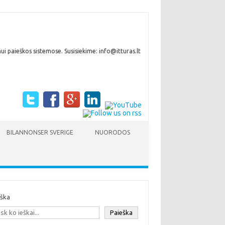
i paieškos sistemose. Susisiekime: info@itturas.lt
BILANNONSER SVERIGE
NUORODOS
eška
Paieška