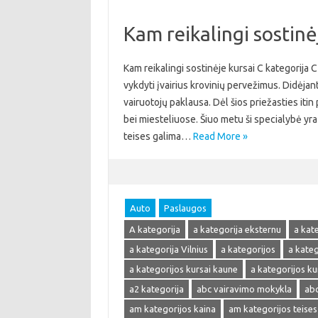
Kam reikalingi sostinė
Kam reikalingi sostinėje kursai C kategorija 
vykdyti įvairius krovinių pervežimus. Didėjant
vairuotojų paklausa. Dėl šios priežasties itin
bei miesteliuose. Šiuo metu ši specialybė yra 
teises galima…
Read More »
Auto
Paslaugos
A kategorija
a kategorija eksternu
a kat
a kategorija Vilnius
a kategorijos
a kate
a kategorijos kursai kaune
a kategorijos kur
a2 kategorija
abc vairavimo mokykla
abc
am kategorijos kaina
am kategorijos teises