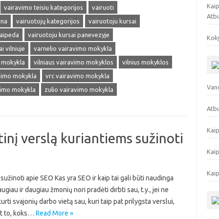
Kaip
vairavimo teisiu kategorijos
vairuoti
Atb
ina
vairuotojų kategorijos
vairuotoju kursai
laipeda
vairuotoju kursai panevezyje
Koky
i vilniuje
varnelio vairavimo mokykla
o mokykla
vilniaus vairavimo mokyklos
vilnius mokyklos
avimo mokykla
vrc vairavimo mokykla
Vand
vimo mokykla
zulio vairavimo mokykla
Atbu
Kaip
inį verslą kuriantiems sužinoti
Kaip
Kaip
sužinoti apie SEO Kas yra SEO ir kaip tai gali būti naudinga
au ir daugiau žmonių nori pradėti dirbti sau, t.y., jei ne
urti svajonių darbo vietą sau, kuri taip pat prilygsta verslui,
nt to, koks…
Read More »