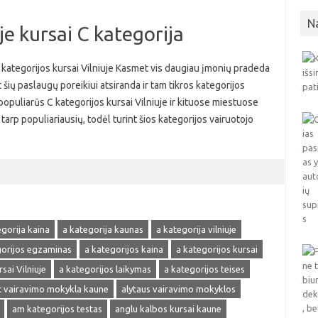
N
je kursai C kategorija
C kategorijos kursai Vilniuje Kasmet vis daugiau įmonių pradeda
 šių paslaugų poreikiui atsiranda ir tam tikros kategorijos
 populiarūs C kategorijos kursai Vilniuje ir kituose miestuose
tarp populiariausių, todėl turint šios kategorijos vairuotojo
egorija kaina
a kategorija kaunas
a kategorija vilniuje
gorijos egzaminas
a kategorijos kaina
a kategorijos kursai
sai Vilniuje
a kategorijos laikymas
a kategorijos teises
 vairavimo mokykla kaune
alytaus vairavimo mokyklos
am kategorijos testas
anglu kalbos kursai kaune