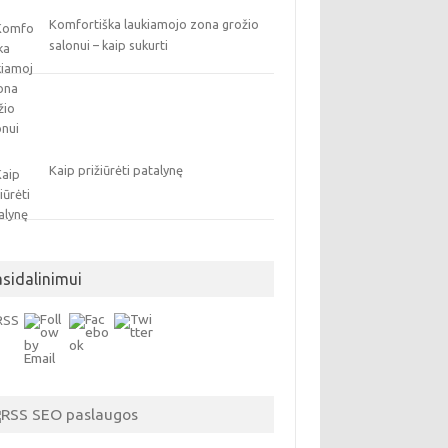
Komfortiška laukiamojo zona grožio
salonui – kaip sukurti
Kaip prižiūrėti patalynę
asidalinimui
SEO paslaugos