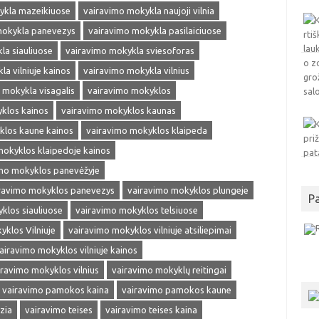
ykla mazeikiuose
vairavimo mokykla naujoji vilnia
mokykla panevezys
vairavimo mokykla pasilaiciuose
la siauliuose
vairavimo mokykla sviesoforas
a vilniuje kainos
vairavimo mokykla vilnius
 mokykla visagalis
vairavimo mokyklos
klos kainos
vairavimo mokyklos kaunas
klos kaune kainos
vairavimo mokyklos klaipeda
mokyklos klaipedoje kainos
mo mokyklos panevėžyje
ravimo mokyklos panevezys
vairavimo mokyklos plungeje
P
klos siauliuose
vairavimo mokyklos telsiuose
klos Vilniuje
vairavimo mokyklos vilniuje atsiliepimai
airavimo mokyklos vilniuje kainos
iravimo mokyklos vilnius
vairavimo mokyklų reitingai
vairavimo pamokos kaina
vairavimo pamokos kaune
zia
vairavimo teises
vairavimo teises kaina