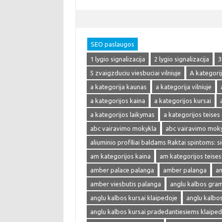
SEO paslaugos
1 lygio signalizacija
2 lygio signalizacija
3
5 zvaigzduciu viesbuciai vilniuje
A kategori
a kategorija kaunas
a kategorija vilniuje
a kategorijos kaina
a kategorijos kursai
a kategorijos laikymas
a kategorijos teises
abc vairavimo mokykla
abc vairavimo mok
aliuminio profiliai baldams Raktai spintoms: s
am kategorijos kaina
am kategorijos teises
amber palace palanga
amber palanga
am
amber viesbutis palanga
anglu kalbos gra
anglu kalbos kursai klaipedoje
anglu kalbo
anglu kalbos kursai pradedantiesiems klaiped