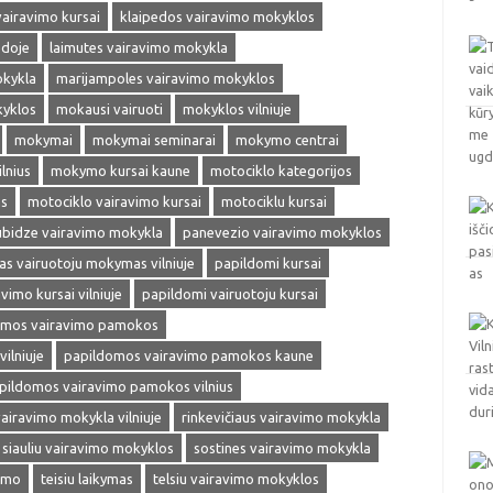
vairavimo kursai
klaipedos vairavimo mokyklos
edoje
laimutes vairavimo mokykla
okykla
marijampoles vairavimo mokyklos
kyklos
mokausi vairuoti
mokyklos vilniuje
mokymai
mokymai seminarai
mokymo centrai
lnius
mokymo kursai kaune
motociklo kategorijos
as
motociklo vairavimo kursai
motociklu kursai
ubidze vairavimo mokykla
panevezio vairavimo mokyklos
s vairuotoju mokymas vilniuje
papildomi kursai
vimo kursai vilniuje
papildomi vairuotoju kursai
omos vairavimo pamokos
ilniuje
papildomos vairavimo pamokos kaune
pildomos vairavimo pamokos vilnius
vairavimo mokykla vilniuje
rinkevičiaus vairavimo mokykla
siauliu vairavimo mokyklos
sostines vairavimo mokykla
vimo
teisiu laikymas
telsiu vairavimo mokyklos