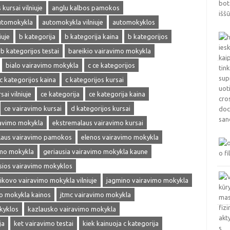
kursai vilniuje
anglu kalbos pamokos
utomokykla
automokykla vilniuje
automokyklos
iuje
b kategorija
b kategorija kaina
b kategorijos
b kategorijos testai
bareikio vairavimo mokykla
bialo vairavimo mokykla
c ce kategorijos
c kategorijos kaina
c kategorijos kursai
sai vilniuje
ce kategorija
ce kategorija kaina
ce vairavimo kursai
d kategorijos kursai
ravimo mokykla
ekstremalaus vairavimo kursai
laus vairavimo pamokos
elenos vairavimo mokykla
imo mokykla
geriausia vairavimo mokykla kaune
sios vairavimo mokyklos
ikovo vairavimo mokykla vilniuje
jagmino vairavimo mokykla
mo mokykla kainos
jtmc vairavimo mokykla
kyklos
kazlausko vairavimo mokykla
ja
ket vairavimo testai
kiek kainuoja c kategorija