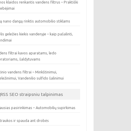
os klaidos renkantis vandens filtrus – Praktiški
tebėjimai
ą nano dangą rinktis automobilio stiklams
lis geležies kiekis vandenyje – kaip pašalinti,
endimai
ens filtrai kavos aparatams, ledo
eratoriams, šaldytuvams
inio vandens filtrai – Minkštinimui,
ležinimui, Vandenilio sulfido šalinimui
SEO straipsniu talpinimas
ausias pasirinkimas – Automobilių supirkimas
traukos ir spauda ant drobės