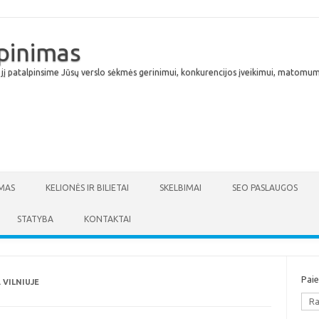
lpinimas
 jį patalpinsime Jūsų verslo sėkmės gerinimui, konkurencijos įveikimui, matomumu
Skip to content
MAS
KELIONĖS IR BILIETAI
SKELBIMAI
SEO PASLAUGOS
STATYBA
KONTAKTAI
Pai
 VILNIUJE