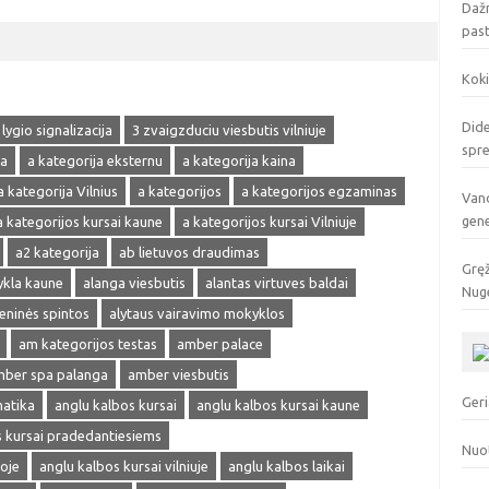
Dažn
pas
Koki
Dide
 lygio signalizacija
3 zvaigzduciu viesbutis vilniuje
spr
ja
a kategorija eksternu
a kategorija kaina
a kategorija Vilnius
a kategorijos
a kategorijos egzaminas
Vand
gen
a kategorijos kursai kaune
a kategorijos kursai Vilniuje
a2 kategorija
ab lietuvos draudimas
Gręž
ykla kaune
alanga viesbutis
alantas virtuves baldai
Nuge
ieninės spintos
alytaus vairavimo mokyklos
am kategorijos testas
amber palace
ber spa palanga
amber viesbutis
Geri
matika
anglu kalbos kursai
anglu kalbos kursai kaune
s kursai pradedantiesiems
Nuo
oje
anglu kalbos kursai vilniuje
anglu kalbos laikai