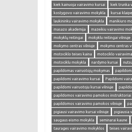
kiek kainuoja vairavimo kursai
kiek trunka 
kostygovo vairavimo mokykla
kursai klaip
laukininku vairavimo mokykla
manikiuro m
masazo akademija
mazeikiu vairavimo mo
mokyklų reitingai
mokyklu reitingai vilniuje
mokymo centras vilniuje
mokymo centras vi
motociklo teises kaina
motociklo vairavim
motociklu mokykla
nardymo kursai
nuts
papildomas vairuotojų mokymas
papildoma
papildomi vairavimo kursai
Papildomi vaira
papildomi vairuotoju kursai vilniuje
papild
papildomos vairavimo pamokos instruktoriai v
papildomos vairavimo pamokos vilniuje
pa
pigiausi vairavimo kursai vilniuje
pigiausia 
saugaus eismo mokykla
seminarai kaune
taurages vairavimo mokyklos
teises vaira