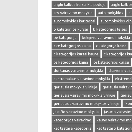
anglu kalbos kursai klaipedoje
anglu kalbos 
arv vairavimo mokykla
auto mokyklos
a
automokyklos ket testai
automokyklos viln
b kategorijos kursai
b kategorijos teises
be kategorija
belejevo vairavimo mokykla
c ce kategorijos kaina
c kategorija kaina
c kategorijos kursai kaune
c kategorijos kur
ce kategorijos kaina
ce kategorijos kursai
dorkanas vairavimo mokykla
draiveris vai
ekstremalaus vairavimo mokykla
ekstrema
geriausia mokykla vilniuje
geriausia vairav
geriausia vairavimo mokykla vilniuje
geriau
geriausios vairavimo mokyklos vilniuje
ikon
jasučio vairavimo mokykla
jasucio vairavi
kategorijos vairavimo
kauno vairavimo mo
ket testai a kategorija
ket testai b kategori