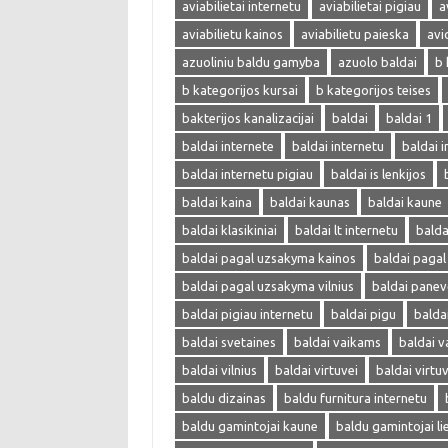
aviabilietai internetu
aviabilietai pigiau
a
aviabilietu kainos
aviabilietu paieska
avi
azuoliniu baldu gamyba
azuolo baldai
b 
b kategorijos kursai
b kategorijos teises
bakterijos kanalizacijai
baldai
baldai 1
baldai internete
baldai internetu
baldai i
baldai internetu pigiau
baldai is lenkijos
baldai kaina
baldai kaunas
baldai kaune
baldai klasikiniai
baldai lt internetu
bald
baldai pagal uzsakyma kainos
baldai paga
baldai pagal uzsakyma vilnius
baldai panev
baldai pigiau internetu
baldai pigu
balda
baldai svetaines
baldai vaikams
baldai v
baldai vilnius
baldai virtuvei
baldai virtu
baldu dizainas
baldu furnitura internetu
baldu gamintojai kaune
baldu gamintojai li