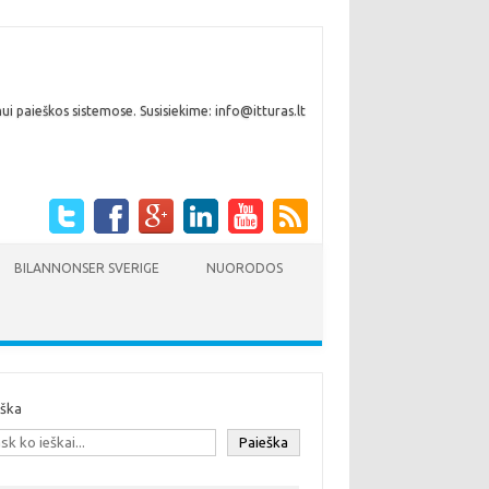
i paieškos sistemose. Susisiekime: info@itturas.lt
BILANNONSER SVERIGE
NUORODOS
eška
Paieška