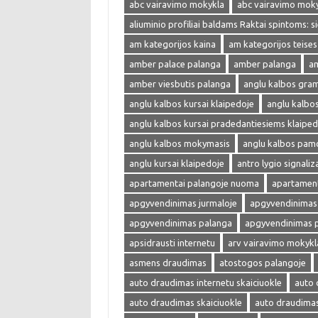
abc vairavimo mokykla
abc vairavimo mok
aliuminio profiliai baldams Raktai spintoms: s
am kategorijos kaina
am kategorijos teises
amber palace palanga
amber palanga
am
amber viesbutis palanga
anglu kalbos gra
anglu kalbos kursai klaipedoje
anglu kalbo
anglu kalbos kursai pradedantiesiems klaiped
anglu kalbos mokymasis
anglu kalbos pam
anglu kursai klaipedoje
antro lygio signaliza
apartamentai palangoje nuoma
apartament
apgyvendinimas jurmaloje
apgyvendinimas 
apgyvendinimas palanga
apgyvendinimas 
apsidrausti internetu
arv vairavimo mokykl
asmens draudimas
atostogos palangoje
auto draudimas internetu skaiciuokle
auto 
auto draudimas skaiciuokle
auto draudima