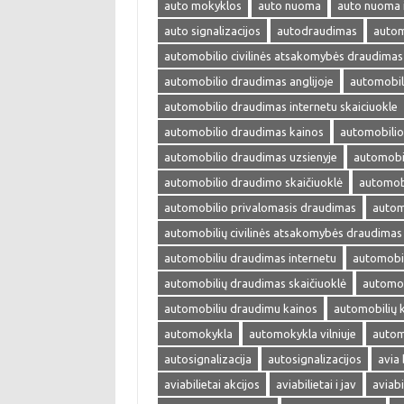
auto mokyklos
auto nuoma
auto nuoma 
auto signalizacijos
autodraudimas
autom
automobilio civilinės atsakomybės draudimas
automobilio draudimas anglijoje
automobil
automobilio draudimas internetu skaiciuokle
automobilio draudimas kainos
automobilio
automobilio draudimas uzsienyje
automobi
automobilio draudimo skaičiuoklė
automobi
automobilio privalomasis draudimas
autom
automobilių civilinės atsakomybės draudimas
automobiliu draudimas internetu
automobil
automobilių draudimas skaičiuoklė
automob
automobiliu draudimu kainos
automobilių 
automokykla
automokykla vilniuje
autom
autosignalizacija
autosignalizacijos
avia 
aviabilietai akcijos
aviabilietai i jav
aviabi