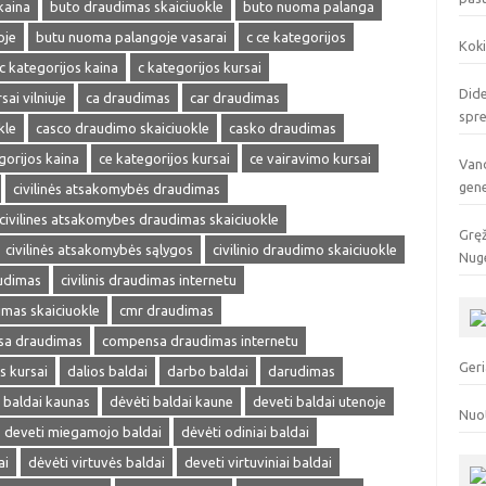
kaina
buto draudimas skaiciuokle
buto nuoma palanga
oje
butu nuoma palangoje vasarai
c ce kategorijos
Koki
c kategorijos kaina
c kategorijos kursai
Dide
sai vilniuje
ca draudimas
car draudimas
spr
kle
casco draudimo skaiciuokle
casko draudimas
gorijos kaina
ce kategorijos kursai
ce vairavimo kursai
Vand
gen
civilinės atsakomybės draudimas
civilines atsakomybes draudimas skaiciuokle
Gręž
civilinės atsakomybės sąlygos
civilinio draudimo skaiciuokle
Nuge
audimas
civilinis draudimas internetu
dimas skaiciuokle
cmr draudimas
a draudimas
compensa draudimas internetu
Geri
s kursai
dalios baldai
darbo baldai
darudimas
 baldai kaunas
dėvėti baldai kaune
deveti baldai utenoje
Nuo
deveti miegamojo baldai
dėvėti odiniai baldai
ai
dėvėti virtuvės baldai
deveti virtuviniai baldai