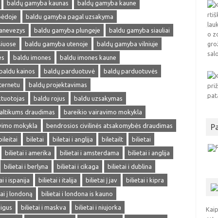
baldų gamyba kaunas
baldų gamyba kaune
pėdoje
baldu gamyba pagal uzsakyma
anevezys
baldu gamyba plungeje
baldu gamyba siauliai
siuose
baldu gamyba utenoje
baldų gamyba vilniuje
es
baldu imones
baldu imones kaune
baldu kainos
baldų parduotuvė
baldų parduotuvės
ternetu
baldų projektavimas
ktuotojas
baldu rojus
baldu uzsakymas
altikums draudimas
bareikio vairavimo mokykla
avimo mokykla
bendrosios civilinės atsakomybės draudimas
P
bileitai
biletai
biletai i anglija
biletailt
bilietai
bilietai i amerika
bilietai i amsterdama
bilietai i anglija
bilietai i berlyna
bilietai i cikaga
bilietai i dublina
ai i ispanija
bilietai i italija
bilietai į jav
bilietai i kipra
tai į londoną
bilietai i londona is kauno
pigus
bilietai i maskva
bilietai i niujorka
Kaip