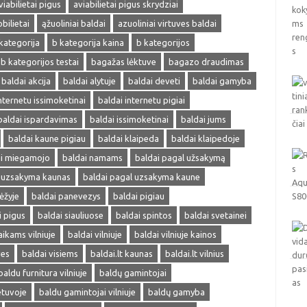
viabilietai pigus
aviabilietai pigus skrydziai
obilietai
ąžuoliniai baldai
azuoliniai virtuves baldai
kategorija
b kategorija kaina
b kategorijos
b kategorijos testai
bagažas lėktuve
bagazo draudimas
baldai akcija
baldai alytuje
baldai deveti
baldai gamyba
nternetu issimoketinai
baldai internetu pigiai
baldai ispardavimas
baldai issimoketinai
baldai jums
baldai kaune pigiau
baldai klaipeda
baldai klaipedoje
ai miegamojo
baldai namams
baldai pagal užsakymą
l uzsakyma kaunas
baldai pagal uzsakyma kaune
ėžyje
baldai panevezys
baldai pigiau
i pigus
baldai siauliuose
baldai spintos
baldai svetainei
aikams vilniuje
baldai vilniuje
baldai vilniuje kainos
ves
baldai visiems
baldai.lt kaunas
baldai.lt vilnius
baldu furnitura vilniuje
baldų gamintojai
etuvoje
baldu gamintojai vilniuje
baldų gamyba