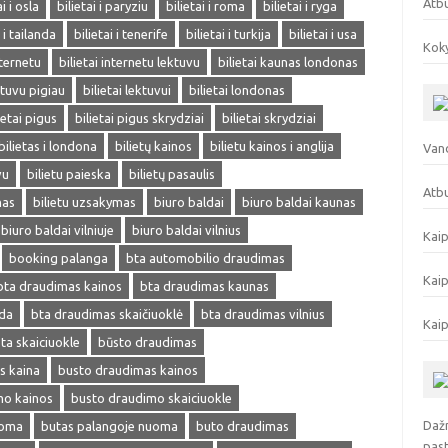
Atb
ai i osla
bilietai i paryziu
bilietai i roma
bilietai i ryga
i i tailanda
bilietai i tenerife
bilietai i turkija
bilietai i usa
Koky
nternetu
bilietai internetu lektuvu
bilietai kaunas londonas
ektuvu pigiau
bilietai lektuvui
bilietai londonas
ietai pigus
bilietai pigus skrydziai
bilietai skrydziai
bilietas i londona
bilietų kainos
bilietu kainos i anglija
Vand
vu
bilietu paieska
bilietų pasaulis
Atbu
mas
bilietu uzsakymas
biuro baldai
biuro baldai kaunas
biuro baldai vilniuje
biuro baldai vilnius
Kaip
booking palanga
bta automobilio draudimas
Kaip
bta draudimas kainos
bta draudimas kaunas
eda
bta draudimas skaičiuoklė
bta draudimas vilnius
Kaip
ta skaiciuokle
būsto draudimas
s kaina
busto draudimas kainos
mo kainos
busto draudimo skaiciuokle
Dažn
uoma
butas palangoje nuoma
buto draudimas
pas