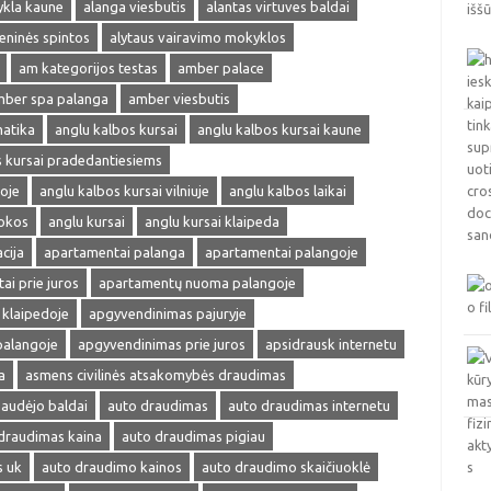
ykla kaune
alanga viesbutis
alantas virtuves baldai
ieninės spintos
alytaus vairavimo mokyklos
am kategorijos testas
amber palace
ber spa palanga
amber viesbutis
matika
anglu kalbos kursai
anglu kalbos kursai kaune
s kursai pradedantiesiems
oje
anglu kalbos kursai vilniuje
anglu kalbos laikai
okos
anglu kursai
anglu kursai klaipeda
cija
apartamentai palanga
apartamentai palangoje
ai prie juros
apartamentų nuoma palangoje
klaipedoje
apgyvendinimas pajuryje
palangoje
apgyvendinimas prie juros
apsidrausk internetu
a
asmens civilinės atsakomybės draudimas
audėjo baldai
auto draudimas
auto draudimas internetu
draudimas kaina
auto draudimas pigiau
s uk
auto draudimo kainos
auto draudimo skaičiuoklė