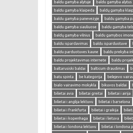
baldu gamyba alytuje
baldu gamyba alytus
baldu gamyba klaipeda
baldų gamyba klai
baldu gamyba panevezyje
baldu gamyba p
baldu gamyba siauliuose
baldu gamyba tel
baldų gamyba vilnius
baldu gamybos imon
baldu ispardavimas
baldu isparduotuve
baldu parduotuves kaune
baldu prekyba in
baldu projektavimas internete
baldu proje
baltarusiski baldai
balticum draudimas
b
batu spinta
be kategorija
belejevo vair
bialo vairavimo mokykla
bikuvos baldai
bilietai avia
bilietai greitai
bilietai i airija
bilietai i anglija lektuvu
bilietai i barselona
bilietai i frankfurta
bilietai i graikija
biliet
bilietai i kopenhaga
bilietai i lietuva
bilie
bilietai i londona lektuvu
bilietai i londona 