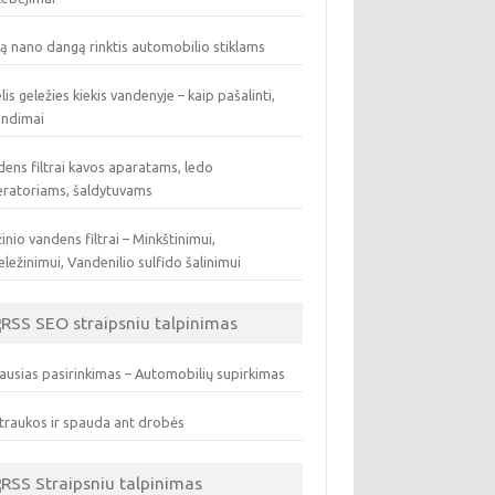
ą nano dangą rinktis automobilio stiklams
lis geležies kiekis vandenyje – kaip pašalinti,
endimai
ens filtrai kavos aparatams, ledo
eratoriams, šaldytuvams
inio vandens filtrai – Minkštinimui,
ležinimui, Vandenilio sulfido šalinimui
SEO straipsniu talpinimas
ausias pasirinkimas – Automobilių supirkimas
traukos ir spauda ant drobės
Straipsniu talpinimas