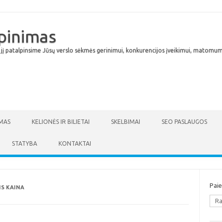
lpinimas
 jį patalpinsime Jūsų verslo sėkmės gerinimui, konkurencijos įveikimui, matomumu
Skip to content
MAS
KELIONĖS IR BILIETAI
SKELBIMAI
SEO PASLAUGOS
STATYBA
KONTAKTAI
Pai
S KAINA