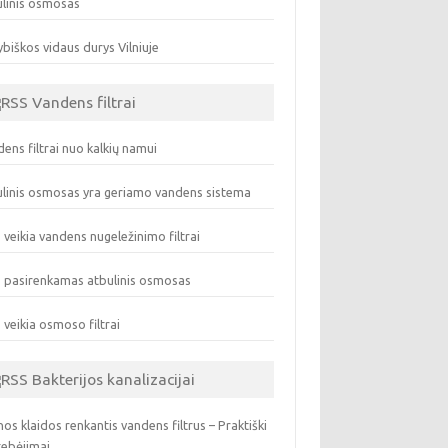
ulinis osmosas
biškos vidaus durys Vilniuje
Vandens filtrai
ens filtrai nuo kalkių namui
linis osmosas yra geriamo vandens sistema
 veikia vandens nugeležinimo filtrai
 pasirenkamas atbulinis osmosas
 veikia osmoso filtrai
Bakterijos kanalizacijai
os klaidos renkantis vandens filtrus – Praktiški
tebėjimai