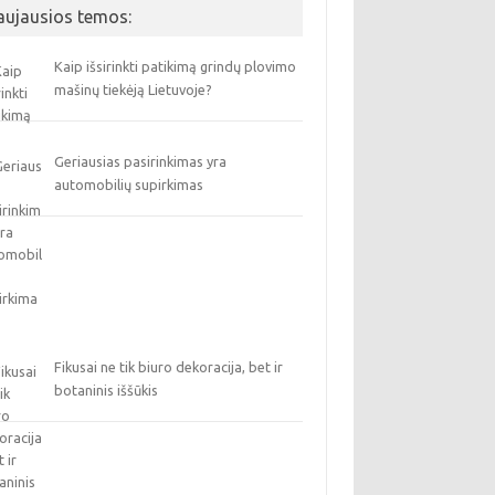
aujausios temos:
Kaip išsirinkti patikimą grindų plovimo
mašinų tiekėją Lietuvoje?
Geriausias pasirinkimas yra
automobilių supirkimas
Fikusai ne tik biuro dekoracija, bet ir
botaninis iššūkis