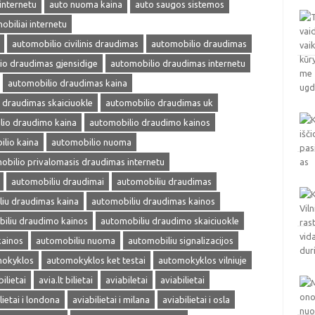
internetu
auto nuoma kaina
auto saugos sistemos
obiliai internetu
automobilio civilinis draudimas
automobilio draudimas
io draudimas gjensidige
automobilio draudimas internetu
automobilio draudimas kaina
 draudimas skaiciuokle
automobilio draudimas uk
lio draudimo kaina
automobilio draudimo kainos
lio kaina
automobilio nuoma
obilio privalomasis draudimas internetu
automobiliu draudimai
automobiliu draudimas
iu draudimas kaina
automobiliu draudimas kainos
iliu draudimo kainos
automobiliu draudimo skaiciuokle
kainos
automobiliu nuoma
automobiliu signalizacijos
okyklos
automokyklos ket testai
automokyklos vilniuje
bilietai
avia.lt bilietai
aviabiletai
aviabilietai
lietai i londona
aviabilietai i milana
aviabilietai i osla