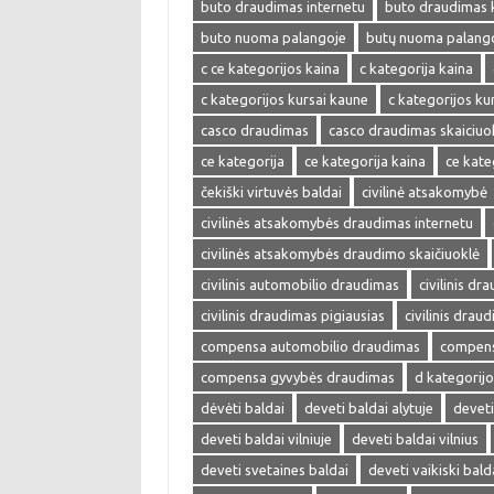
buto draudimas internetu
buto draudimas 
buto nuoma palangoje
butų nuoma palang
c ce kategorijos kaina
c kategorija kaina
c kategorijos kursai kaune
c kategorijos kur
casco draudimas
casco draudimas skaiciuo
ce kategorija
ce kategorija kaina
ce kate
čekiški virtuvės baldai
civilinė atsakomybė
civilinės atsakomybės draudimas internetu
civilinės atsakomybės draudimo skaičiuoklė
civilinis automobilio draudimas
civilinis dr
civilinis draudimas pigiausias
civilinis drau
compensa automobilio draudimas
compens
compensa gyvybės draudimas
d kategorijo
dėvėti baldai
deveti baldai alytuje
deveti
deveti baldai vilniuje
deveti baldai vilnius
deveti svetaines baldai
deveti vaikiski bald