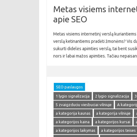
Metas visiems internet
apie SEO
Metas visiems internetinį verslą kuriantiems 
verslą ketinantiems pradėti žmonėms? Vis daugi
sukurti didelės apimties verslą, tai bent susik
nors ir labai mažos apimties. Tačiau nepaisa
SEO paslaugos
1 lygio signalizacija
2 lygio signalizacija
3
5 zvaigzduciu viesbuciai vilniuje
A kategori
a kategorija kaunas
a kategorija vilniuje
a kategorijos kaina
a kategorijos kursai
a kategorijos laikymas
a kategorijos teises