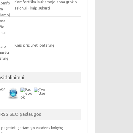
Komfortiška laukiamojo zona grožio
salonui – kaip sukurti
Kaip prižiūrėti patalynę
asidalinimui
SEO paslaugos
 pagerinti geriamojo vandens kokybę –