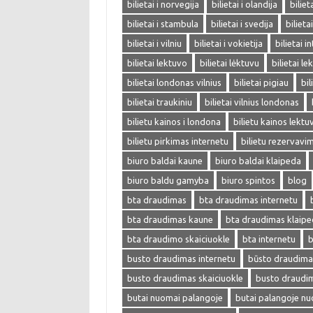
bilietai i norvegija
bilietai i olandija
biliet
bilietai i stambula
bilietai i svedija
bilieta
bilietai i vilniu
bilietai i vokietija
bilietai i
bilietai lektuvo
bilietai lėktuvu
bilietai l
bilietai londonas vilnius
bilietai pigiau
bil
bilietai traukiniu
bilietai vilnius londonas
bilietu kainos i londona
bilietu kainos lektu
bilietu pirkimas internetu
bilietu rezervavi
biuro baldai kaune
biuro baldai klaipeda
biuro baldu gamyba
biuro spintos
blog
bta draudimas
bta draudimas internetu
bta draudimas kaune
bta draudimas klaip
bta draudimo skaiciuokle
bta internetu
b
busto draudimas internetu
būsto draudima
busto draudimas skaiciuokle
busto draudi
butai nuomai palangoje
butai palangoje n