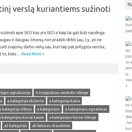
N
inį verslą kuriantiems sužinoti
sužinoti apie SEO Kas yra SEO ir kaip tai gali būti naudinga
au ir daugiau žmonių nori pradėti dirbti sau, t.y., jei ne
urti svajonių darbo vietą sau, kuri taip pat prilygsta verslui,
nt to, koks…
Read More »
 lygio signalizacija
3 zvaigzduciu viesbutis vilniuje
ja
a kategorija eksternu
a kategorija kaina
a kategorija Vilnius
a kategorijos
a kategorijos egzaminas
a kategorijos kursai kaune
a kategorijos kursai Vilniuje
a2 kategorija
ab lietuvos draudimas