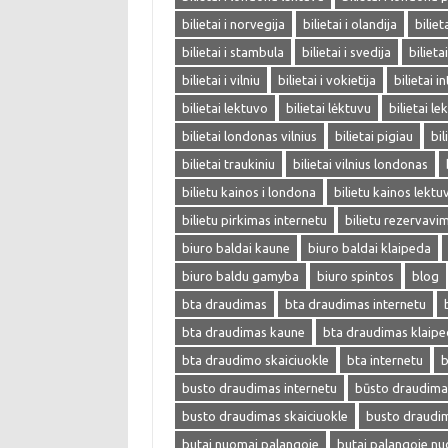
bilietai i norvegija
bilietai i olandija
biliet
bilietai i stambula
bilietai i svedija
bilieta
bilietai i vilniu
bilietai i vokietija
bilietai i
bilietai lektuvo
bilietai lėktuvu
bilietai l
bilietai londonas vilnius
bilietai pigiau
bil
bilietai traukiniu
bilietai vilnius londonas
bilietu kainos i londona
bilietu kainos lektu
bilietu pirkimas internetu
bilietu rezervavi
biuro baldai kaune
biuro baldai klaipeda
biuro baldu gamyba
biuro spintos
blog
bta draudimas
bta draudimas internetu
bta draudimas kaune
bta draudimas klaip
bta draudimo skaiciuokle
bta internetu
b
busto draudimas internetu
būsto draudima
busto draudimas skaiciuokle
busto draudi
butai nuomai palangoje
butai palangoje n