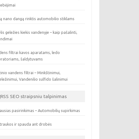
tebėjimai
ą nano dangą rinktis automobilio stiklams
lis geležies kiekis vandenyje – kaip pašalinti,
endimai
ens filtrai kavos aparatams, ledo
eratoriams, šaldytuvams
inio vandens filtrai – Minkštinimui,
ležinimui, Vandenilio sulfido šalinimui
SEO straipsniu talpinimas
ausias pasirinkimas – Automobilių supirkimas
traukos ir spauda ant drobės