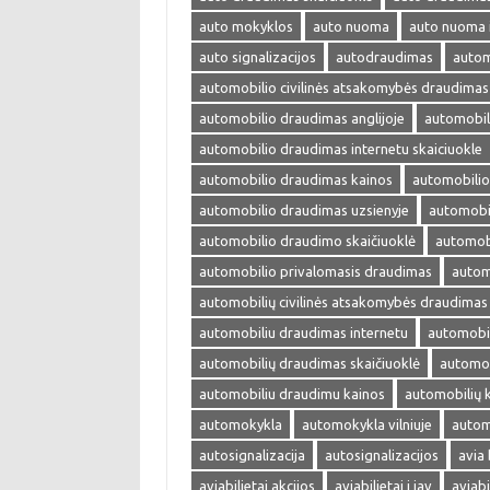
auto mokyklos
auto nuoma
auto nuoma 
auto signalizacijos
autodraudimas
autom
automobilio civilinės atsakomybės draudimas
automobilio draudimas anglijoje
automobil
automobilio draudimas internetu skaiciuokle
automobilio draudimas kainos
automobilio
automobilio draudimas uzsienyje
automobi
automobilio draudimo skaičiuoklė
automobi
automobilio privalomasis draudimas
autom
automobilių civilinės atsakomybės draudimas
automobiliu draudimas internetu
automobil
automobilių draudimas skaičiuoklė
automob
automobiliu draudimu kainos
automobilių 
automokykla
automokykla vilniuje
autom
autosignalizacija
autosignalizacijos
avia 
aviabilietai akcijos
aviabilietai i jav
aviabi