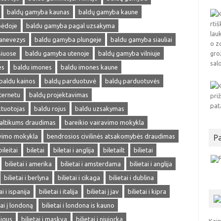
baldų gamyba kaunas
baldų gamyba kaune
pėdoje
baldu gamyba pagal uzsakyma
anevezys
baldu gamyba plungeje
baldu gamyba siauliai
siuose
baldu gamyba utenoje
baldų gamyba vilniuje
es
baldu imones
baldu imones kaune
baldu kainos
baldų parduotuvė
baldų parduotuvės
ternetu
baldų projektavimas
ktuotojas
baldu rojus
baldu uzsakymas
altikums draudimas
bareikio vairavimo mokykla
avimo mokykla
bendrosios civilinės atsakomybės draudimas
P
bileitai
biletai
biletai i anglija
biletailt
bilietai
bilietai i amerika
bilietai i amsterdama
bilietai i anglija
bilietai i berlyna
bilietai i cikaga
bilietai i dublina
ai i ispanija
bilietai i italija
bilietai į jav
bilietai i kipra
tai į londoną
bilietai i londona is kauno
pigus
bilietai i maskva
bilietai i niujorka