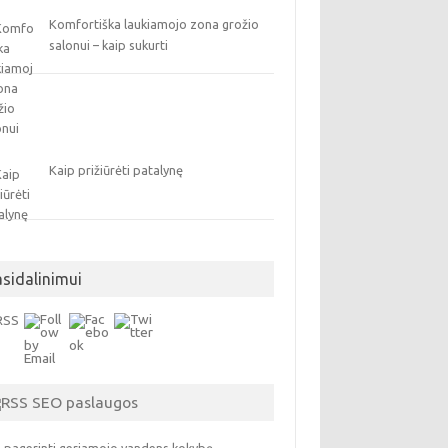
Komfortiška laukiamojo zona grožio
salonui – kaip sukurti
Kaip prižiūrėti patalynę
asidalinimui
SEO paslaugos