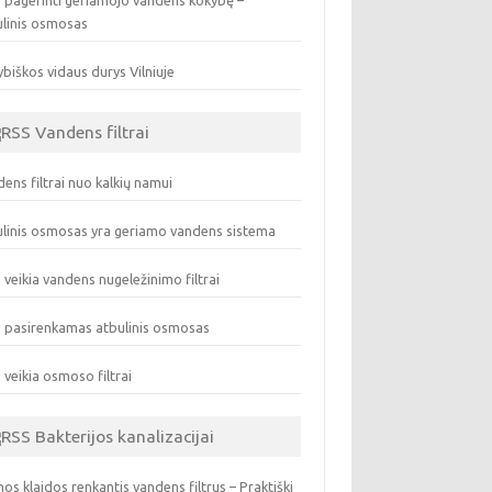
 pagerinti geriamojo vandens kokybę –
ulinis osmosas
biškos vidaus durys Vilniuje
Vandens filtrai
ens filtrai nuo kalkių namui
linis osmosas yra geriamo vandens sistema
 veikia vandens nugeležinimo filtrai
 pasirenkamas atbulinis osmosas
 veikia osmoso filtrai
Bakterijos kanalizacijai
os klaidos renkantis vandens filtrus – Praktiški