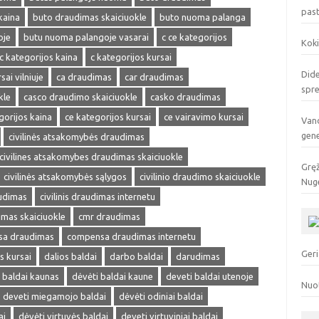
pas
kaina
buto draudimas skaiciuokle
buto nuoma palanga
oje
butu nuoma palangoje vasarai
c ce kategorijos
Koki
c kategorijos kaina
c kategorijos kursai
Dide
sai vilniuje
ca draudimas
car draudimas
spr
kle
casco draudimo skaiciuokle
casko draudimas
gorijos kaina
ce kategorijos kursai
ce vairavimo kursai
Vand
gen
civilinės atsakomybės draudimas
civilines atsakomybes draudimas skaiciuokle
Gręž
civilinės atsakomybės sąlygos
civilinio draudimo skaiciuokle
Nuge
audimas
civilinis draudimas internetu
dimas skaiciuokle
cmr draudimas
a draudimas
compensa draudimas internetu
Geri
s kursai
dalios baldai
darbo baldai
darudimas
 baldai kaunas
dėvėti baldai kaune
deveti baldai utenoje
Nuo
deveti miegamojo baldai
dėvėti odiniai baldai
ai
dėvėti virtuvės baldai
deveti virtuviniai baldai