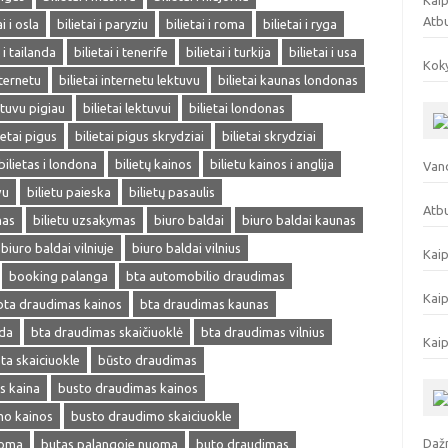
Kaip
Atb
ai i osla
bilietai i paryziu
bilietai i roma
bilietai i ryga
i i tailanda
bilietai i tenerife
bilietai i turkija
bilietai i usa
Koky
nternetu
bilietai internetu lektuvu
bilietai kaunas londonas
ektuvu pigiau
bilietai lektuvui
bilietai londonas
ietai pigus
bilietai pigus skrydziai
bilietai skrydziai
bilietas i londona
bilietų kainos
bilietu kainos i anglija
Vand
vu
bilietu paieska
bilietų pasaulis
Atbu
mas
bilietu uzsakymas
biuro baldai
biuro baldai kaunas
biuro baldai vilniuje
biuro baldai vilnius
Kaip
booking palanga
bta automobilio draudimas
Kaip
bta draudimas kainos
bta draudimas kaunas
eda
bta draudimas skaičiuoklė
bta draudimas vilnius
Kaip
ta skaiciuokle
būsto draudimas
s kaina
busto draudimas kainos
mo kainos
busto draudimo skaiciuokle
Dažn
uoma
butas palangoje nuoma
buto draudimas