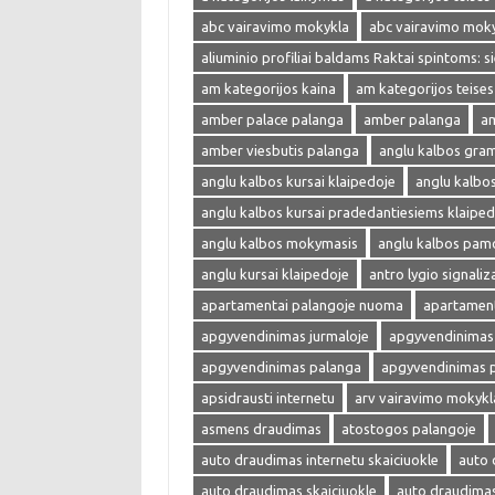
abc vairavimo mokykla
abc vairavimo mok
aliuminio profiliai baldams Raktai spintoms: s
am kategorijos kaina
am kategorijos teises
amber palace palanga
amber palanga
am
amber viesbutis palanga
anglu kalbos gra
anglu kalbos kursai klaipedoje
anglu kalbo
anglu kalbos kursai pradedantiesiems klaiped
anglu kalbos mokymasis
anglu kalbos pam
anglu kursai klaipedoje
antro lygio signaliza
apartamentai palangoje nuoma
apartament
apgyvendinimas jurmaloje
apgyvendinimas 
apgyvendinimas palanga
apgyvendinimas 
apsidrausti internetu
arv vairavimo mokykl
asmens draudimas
atostogos palangoje
auto draudimas internetu skaiciuokle
auto 
auto draudimas skaiciuokle
auto draudima