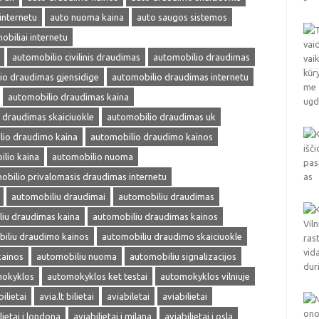
internetu
auto nuoma kaina
auto saugos sistemos
obiliai internetu
automobilio civilinis draudimas
automobilio draudimas
io draudimas gjensidige
automobilio draudimas internetu
automobilio draudimas kaina
 draudimas skaiciuokle
automobilio draudimas uk
lio draudimo kaina
automobilio draudimo kainos
lio kaina
automobilio nuoma
obilio privalomasis draudimas internetu
automobiliu draudimai
automobiliu draudimas
iu draudimas kaina
automobiliu draudimas kainos
iliu draudimo kainos
automobiliu draudimo skaiciuokle
kainos
automobiliu nuoma
automobiliu signalizacijos
okyklos
automokyklos ket testai
automokyklos vilniuje
bilietai
avia.lt bilietai
aviabiletai
aviabilietai
lietai i londona
aviabilietai i milana
aviabilietai i osla