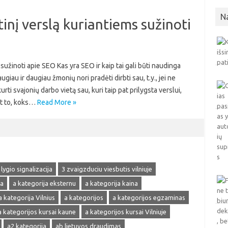
N
inį verslą kuriantiems sužinoti
sužinoti apie SEO Kas yra SEO ir kaip tai gali būti naudinga
au ir daugiau žmonių nori pradėti dirbti sau, t.y., jei ne
urti svajonių darbo vietą sau, kuri taip pat prilygsta verslui,
nt to, koks…
Read More »
 lygio signalizacija
3 zvaigzduciu viesbutis vilniuje
ja
a kategorija eksternu
a kategorija kaina
a kategorija Vilnius
a kategorijos
a kategorijos egzaminas
a kategorijos kursai kaune
a kategorijos kursai Vilniuje
a2 kategorija
ab lietuvos draudimas