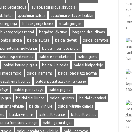
viabilietai pigus
aviabilietai pigus skrydziai
obilietai
ąžuoliniai baldai
azuoliniai virtuves baldai
kategorija
b kategorija kaina
b kategorijos
b kategorijos testai
bagažas lėktuve
bagazo draudimas
baldai akcija
baldai alytuje
baldai deveti
baldai gamyba
nternetu issimoketinai
baldai internetu pigiai
baldai ispardavimas
baldai issimoketinai
baldai jums
baldai kaune pigiau
baldai klaipeda
baldai klaipedoje
ai miegamojo
baldai namams
baldai pagal užsakymą
l uzsakyma kaunas
baldai pagal uzsakyma kaune
ėžyje
baldai panevezys
baldai pigiau
i pigus
baldai siauliuose
baldai spintos
baldai svetainei
aikams vilniuje
baldai vilniuje
baldai vilniuje kainos
ves
baldai visiems
baldai.lt kaunas
baldai.lt vilnius
baldu furnitura vilniuje
baldų gamintojai
etuvoje
baldu gamintojai vilniuje
baldų gamyba