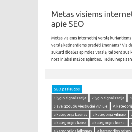
Metas visiems internet
apie SEO
Metas visiems internetinį verslą kuriantiems 
verslą ketinantiems pradėti žmonėms? Vis daugi
sukurti didelės apimties verslą, tai bent susik
nors ir labai mažos apimties. Tačiau nepaisa
SEO paslaugos
1 lygio signalizacija
2 lygio signalizacija
3
5 zvaigzduciu viesbuciai vilniuje
A kategori
a kategorija kaunas
a kategorija vilniuje
a kategorijos kaina
a kategorijos kursai
a kategorijos laikymas
a kategorijos teises