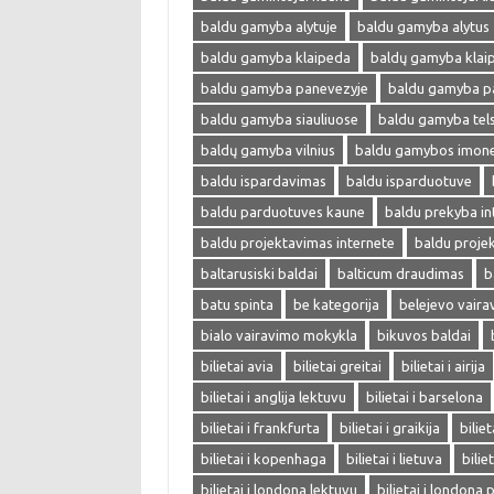
baldu gamyba alytuje
baldu gamyba alytus
baldu gamyba klaipeda
baldų gamyba klai
baldu gamyba panevezyje
baldu gamyba p
baldu gamyba siauliuose
baldu gamyba tel
baldų gamyba vilnius
baldu gamybos imon
baldu ispardavimas
baldu isparduotuve
baldu parduotuves kaune
baldu prekyba in
baldu projektavimas internete
baldu proje
baltarusiski baldai
balticum draudimas
b
batu spinta
be kategorija
belejevo vair
bialo vairavimo mokykla
bikuvos baldai
bilietai avia
bilietai greitai
bilietai i airija
bilietai i anglija lektuvu
bilietai i barselona
bilietai i frankfurta
bilietai i graikija
biliet
bilietai i kopenhaga
bilietai i lietuva
bilie
bilietai i londona lektuvu
bilietai i londona 