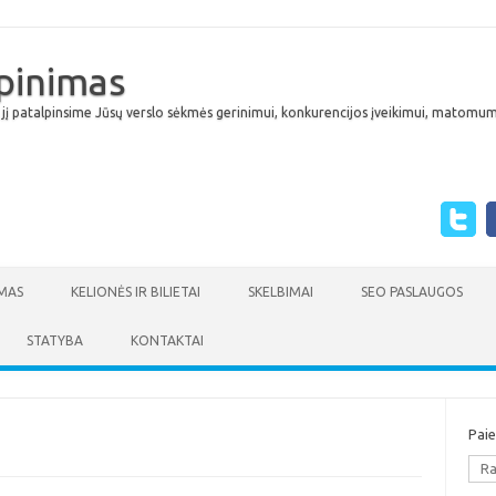
lpinimas
 jį patalpinsime Jūsų verslo sėkmės gerinimui, konkurencijos įveikimui, matomumu
Skip to content
MAS
KELIONĖS IR BILIETAI
SKELBIMAI
SEO PASLAUGOS
STATYBA
KONTAKTAI
Pai