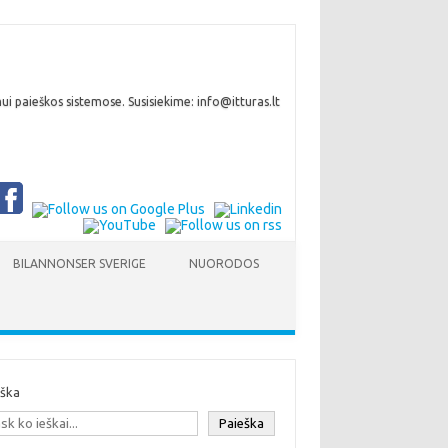
i paieškos sistemose. Susisiekime: info@itturas.lt
BILANNONSER SVERIGE
NUORODOS
eška
Paieška