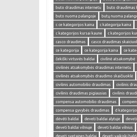
buto draudimas internetu
buto draudimas 
buto nuoma palangoje
butų nuoma palang
c ce kategorijos kaina
c kategorija kaina
c kategorijos kursai kaune
c kategorijos kur
casco draudimas
casco draudimas skaiciuo
ce kategorija
ce kategorija kaina
ce kate
čekiški virtuvės baldai
civilinė atsakomybė
civilinės atsakomybės draudimas internetu
civilinės atsakomybės draudimo skaičiuoklė
civilinis automobilio draudimas
civilinis dr
civilinis draudimas pigiausias
civilinis drau
compensa automobilio draudimas
compens
compensa gyvybės draudimas
d kategorijo
dėvėti baldai
deveti baldai alytuje
deveti
deveti baldai vilniuje
deveti baldai vilnius
deveti svetaines baldai
deveti vaikiski bald