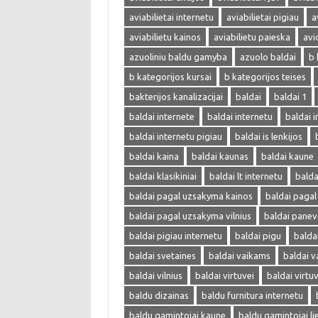
aviabilietai internetu
aviabilietai pigiau
a
aviabilietu kainos
aviabilietu paieska
avi
azuoliniu baldu gamyba
azuolo baldai
b 
b kategorijos kursai
b kategorijos teises
bakterijos kanalizacijai
baldai
baldai 1
baldai internete
baldai internetu
baldai i
baldai internetu pigiau
baldai is lenkijos
baldai kaina
baldai kaunas
baldai kaune
baldai klasikiniai
baldai lt internetu
bald
baldai pagal uzsakyma kainos
baldai paga
baldai pagal uzsakyma vilnius
baldai panev
baldai pigiau internetu
baldai pigu
balda
baldai svetaines
baldai vaikams
baldai v
baldai vilnius
baldai virtuvei
baldai virtu
baldu dizainas
baldu furnitura internetu
baldu gamintojai kaune
baldu gamintojai li