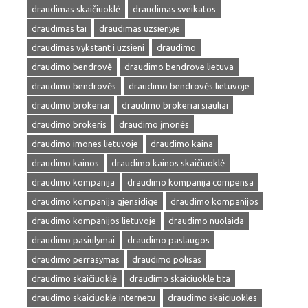
draudimas skaičiuoklė
draudimas sveikatos
draudimas tai
draudimas uzsienyje
draudimas vykstant i uzsieni
draudimo
draudimo bendrovė
draudimo bendrove lietuva
draudimo bendrovės
draudimo bendrovės lietuvoje
draudimo brokeriai
draudimo brokeriai siauliai
draudimo brokeris
draudimo įmonės
draudimo imones lietuvoje
draudimo kaina
draudimo kainos
draudimo kainos skaičiuoklė
draudimo kompanija
draudimo kompanija compensa
draudimo kompanija gjensidige
draudimo kompanijos
draudimo kompanijos lietuvoje
draudimo nuolaida
draudimo pasiulymai
draudimo paslaugos
draudimo perrasymas
draudimo polisas
draudimo skaičiuoklė
draudimo skaiciuokle bta
draudimo skaiciuokle internetu
draudimo skaiciuokles