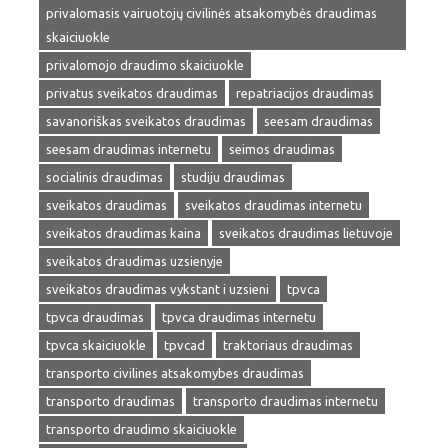
privalomasis vairuotojų civilinės atsakomybės draudimas
skaiciuokle
privalomojo draudimo skaiciuokle
privatus sveikatos draudimas
repatriacijos draudimas
savanoriškas sveikatos draudimas
seesam draudimas
seesam draudimas internetu
seimos draudimas
socialinis draudimas
studiju draudimas
sveikatos draudimas
sveikatos draudimas internetu
sveikatos draudimas kaina
sveikatos draudimas lietuvoje
sveikatos draudimas uzsienyje
sveikatos draudimas vykstant i uzsieni
tpvca
tpvca draudimas
tpvca draudimas internetu
tpvca skaiciuokle
tpvcad
traktoriaus draudimas
transporto civilines atsakomybes draudimas
transporto draudimas
transporto draudimas internetu
transporto draudimo skaiciuokle