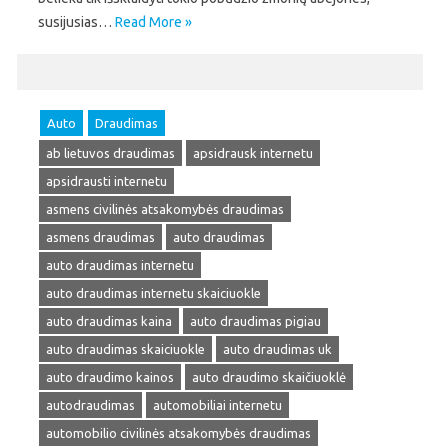
susijusias…
Read More »
Auto
Draudimas
ab lietuvos draudimas
apsidrausk internetu
apsidrausti internetu
asmens civilinės atsakomybės draudimas
asmens draudimas
auto draudimas
auto draudimas internetu
auto draudimas internetu skaiciuokle
auto draudimas kaina
auto draudimas pigiau
auto draudimas skaiciuokle
auto draudimas uk
auto draudimo kainos
auto draudimo skaičiuoklė
autodraudimas
automobiliai internetu
automobilio civilinės atsakomybės draudimas