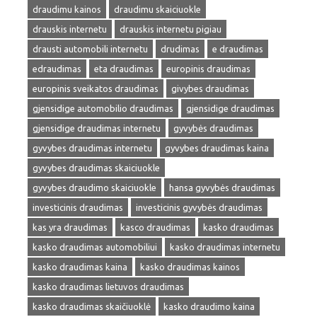
draudimu kainos
draudimu skaiciuokle
drauskis internetu
drauskis internetu pigiau
drausti automobili internetu
drudimas
e draudimas
edraudimas
eta draudimas
europinis draudimas
europinis sveikatos draudimas
givybes draudimas
gjensidige automobilio draudimas
gjensidige draudimas
gjensidige draudimas internetu
gyvybės draudimas
gyvybes draudimas internetu
gyvybes draudimas kaina
gyvybes draudimas skaiciuokle
gyvybes draudimo skaiciuokle
hansa gyvybės draudimas
investicinis draudimas
investicinis gyvybės draudimas
kas yra draudimas
kasco draudimas
kasko draudimas
kasko draudimas automobiliui
kasko draudimas internetu
kasko draudimas kaina
kasko draudimas kainos
kasko draudimas lietuvos draudimas
kasko draudimas skaičiuoklė
kasko draudimo kaina