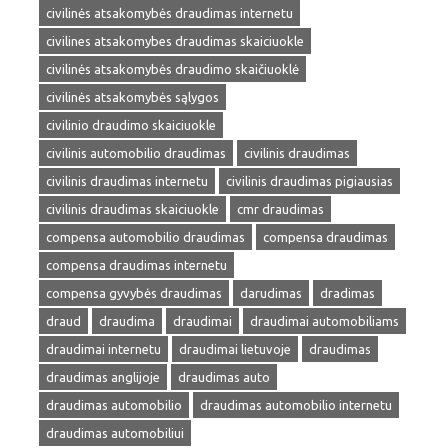
civilinės atsakomybės draudimas internetu
civilines atsakomybes draudimas skaiciuokle
civilinės atsakomybės draudimo skaičiuoklė
civilinės atsakomybės sąlygos
civilinio draudimo skaiciuokle
civilinis automobilio draudimas
civilinis draudimas
civilinis draudimas internetu
civilinis draudimas pigiausias
civilinis draudimas skaiciuokle
cmr draudimas
compensa automobilio draudimas
compensa draudimas
compensa draudimas internetu
compensa gyvybės draudimas
darudimas
dradimas
draud
draudima
draudimai
draudimai automobiliams
draudimai internetu
draudimai lietuvoje
draudimas
draudimas anglijoje
draudimas auto
draudimas automobilio
draudimas automobilio internetu
draudimas automobiliui