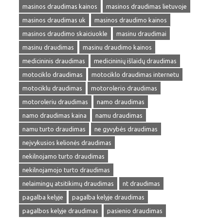
masinos draudimas kainos
masinos draudimas lietuvoje
masinos draudimas uk
masinos draudimo kainos
masinos draudimo skaiciuokle
masinu draudimai
masinu draudimas
masinu draudimo kainos
medicininis draudimas
medicininių išlaidų draudimas
motociklo draudimas
motociklo draudimas internetu
motociklu draudimas
motorolerio draudimas
motoroleriu draudimas
namo draudimas
namo draudimas kaina
namu draudimas
namu turto draudimas
ne gyvybės draudimas
neįvykusios kelionės draudimas
nekilnojamo turto draudimas
nekilnojamojo turto draudimas
nelaimingų atsitikimų draudimas
nt draudimas
pagalba kelyje
pagalba kelyje draudimas
pagalbos kelyje draudimas
pasienio draudimas