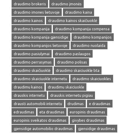
draudimo brokeris
draudimo įmonės
draudimo imones lietuvoje
draudimo kaina
draudimo kainos
draudimo kainos skaičiuoklė
draudimo kompanija
draudimo kompanija compensa
draudimo kompanija gjensidige
draudimo kompanijos
draudimo kompanijos lietuvoje
draudimo nuolaida
draudimo pasiulymai
draudimo paslaugos
draudimo perrasymas
draudimo polisas
draudimo skaičiuoklė
draudimo skaiciuokle bta
draudimo skaiciuokle internetu
draudimo skaiciuokles
draudimu kainos
draudimu skaiciuokle
drauskis internetu
drauskis internetu pigiau
drausti automobili internetu
drudimas
e draudimas
edraudimas
eta draudimas
europinis draudimas
europinis sveikatos draudimas
givybes draudimas
gjensidige automobilio draudimas
gjensidige draudimas