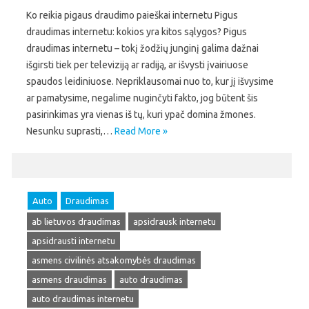
Ko reikia pigaus draudimo paieškai internetu Pigus
draudimas internetu: kokios yra kitos sąlygos? Pigus
draudimas internetu – tokį žodžių junginį galima dažnai
išgirsti tiek per televiziją ar radiją, ar išvysti įvairiuose
spaudos leidiniuose. Nepriklausomai nuo to, kur jį išvysime
ar pamatysime, negalime nuginčyti fakto, jog būtent šis
pasirinkimas yra vienas iš tų, kuri ypač domina žmones.
Nesunku suprasti,…
Read More »
Auto
Draudimas
ab lietuvos draudimas
apsidrausk internetu
apsidrausti internetu
asmens civilinės atsakomybės draudimas
asmens draudimas
auto draudimas
auto draudimas internetu