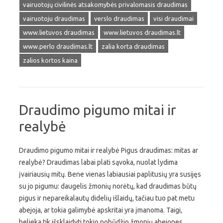
vairuotojų civilinės atsakomybės privalomasis draudimas
vairuotoju draudimas
verslo draudimas
visi draudimai
www.lietuvos draudimas
www.lietuvos draudimas.lt
www.perlo draudimas.lt
zalia korta draudimas
zalios kortos kaina
Draudimo pigumo mitai ir
realybė
Draudimo pigumo mitai ir realybė Pigus draudimas: mitas ar
realybė? Draudimas labai plati sąvoka, nuolat lydima
įvairiausių mitų. Bene vienas labiausiai paplitusių yra susijęs
su jo pigumu: daugelis žmonių norėtų, kad draudimas būtų
pigus ir nepareikalautų didelių išlaidų, tačiau tuo pat metu
abejoja, ar tokia galimybė apskritai yra įmanoma. Taigi,
belieka tik išsklaidyti tokio pobūdžio žmonių abejones,