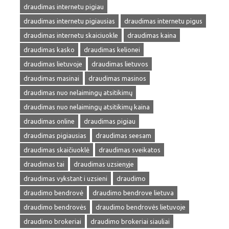
draudimas internetu pigiau
draudimas internetu pigiausias
draudimas internetu pigus
draudimas internetu skaiciuokle
draudimas kaina
draudimas kasko
draudimas kelionei
draudimas lietuvoje
draudimas lietuvos
draudimas masinai
draudimas masinos
draudimas nuo nelaimingų atsitikimų
draudimas nuo nelaimingų atsitikimų kaina
draudimas online
draudimas pigiau
draudimas pigiausias
draudimas seesam
draudimas skaičiuoklė
draudimas sveikatos
draudimas tai
draudimas uzsienyje
draudimas vykstant i uzsieni
draudimo
draudimo bendrovė
draudimo bendrove lietuva
draudimo bendrovės
draudimo bendrovės lietuvoje
draudimo brokeriai
draudimo brokeriai siauliai