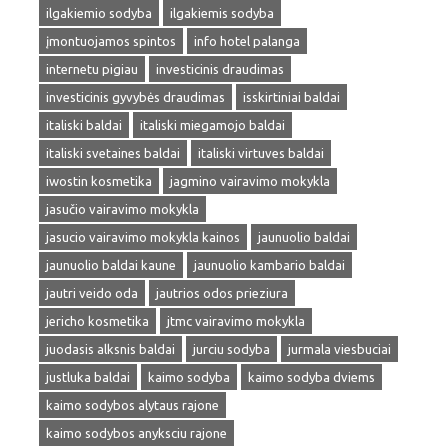
ilgakiemio sodyba
ilgakiemis sodyba
įmontuojamos spintos
info hotel palanga
internetu pigiau
investicinis draudimas
investicinis gyvybės draudimas
isskirtiniai baldai
italiski baldai
italiski miegamojo baldai
italiski svetaines baldai
italiski virtuves baldai
iwostin kosmetika
jagmino vairavimo mokykla
jasučio vairavimo mokykla
jasucio vairavimo mokykla kainos
jaunuolio baldai
jaunuolio baldai kaune
jaunuolio kambario baldai
jautri veido oda
jautrios odos prieziura
jericho kosmetika
jtmc vairavimo mokykla
juodasis alksnis baldai
jurciu sodyba
jurmala viesbuciai
justluka baldai
kaimo sodyba
kaimo sodyba dviems
kaimo sodybos alytaus rajone
kaimo sodybos anyksciu rajone