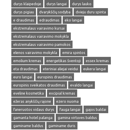
durys klaipedoje
durys langai
durys lauko
durys pigiau
dvarykščių sodyba
dvieju duru spinta
e draudimas
edraudimas
eko langai
ekstremalaus vairavimo kursai
ekstremalaus vairavimo mokykla
ekstremalaus vairavimo pamokos
elenos vairavimo mokykla
emira spintos
emolium kremas
energetikas šventoji
essex kremas
eta draudimas
eteriniai aliejai veidui
eukera langai
euro langai
europinis draudimas
europinis sveikatos draudimas
evaldo langai
eveline kosmetika
excipial kremas
ežeras anykščių rajone
ezero nuoma
faneruotos vidaus durys
fauga langai
gajos baldai
gamanta hotel palanga
gamina virtuves baldus
gaminame baldus
gaminame duris