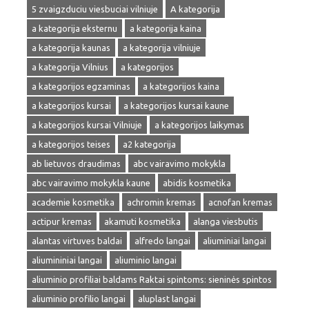
5 zvaigzduciu viesbuciai vilniuje
A kategorija
a kategorija eksternu
a kategorija kaina
a kategorija kaunas
a kategorija vilniuje
a kategorija Vilnius
a kategorijos
a kategorijos egzaminas
a kategorijos kaina
a kategorijos kursai
a kategorijos kursai kaune
a kategorijos kursai Vilniuje
a kategorijos laikymas
a kategorijos teises
a2 kategorija
ab lietuvos draudimas
abc vairavimo mokykla
abc vairavimo mokykla kaune
abidis kosmetika
academie kosmetika
achromin kremas
acnofan kremas
actipur kremas
akamuti kosmetika
alanga viesbutis
alantas virtuves baldai
alfredo langai
aliuminiai langai
aliumininiai langai
aliuminio langai
aliuminio profiliai baldams Raktai spintoms: sieninės spintos
aliuminio profilio langai
aluplast langai