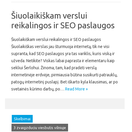
Šiuolaikiškam verslui
reikalingos ir SEO paslaugos
Šiuolaikiškam verslui reikalingos ir SEO paslaugos
Šiuolaikiškas verslas jau šturmuoja internetą, tik ne visi
supranta, kad SEO paslaugos yra tas variklis, kuris viską ir
užveda. Netikite? Viskas labai paprasta ir elementaru kaip
sekliui Šerlohui. Žinoma, tam, kad pradėti verslą
internetinėje erdvėje, pirmiausia būtina susikurti patrauklų,
patogų internetinį puslapį. Bet iškarto kyla klausimas, ar po
svetainės kūrimo darbų, po…
Read More »
Skelbimai
3 zvaigzduciu viesbutis vilniuje