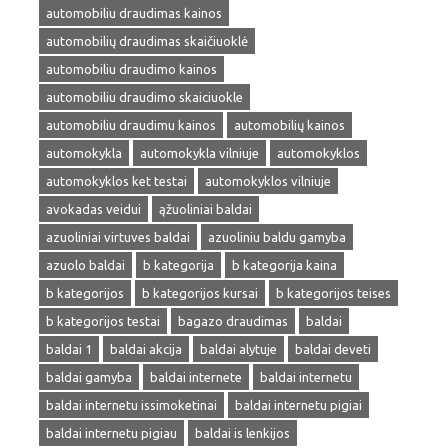
automobiliu draudimas kainos
automobilių draudimas skaičiuoklė
automobiliu draudimo kainos
automobiliu draudimo skaiciuokle
automobiliu draudimu kainos
automobilių kainos
automokykla
automokykla vilniuje
automokyklos
automokyklos ket testai
automokyklos vilniuje
avokadas veidui
ąžuoliniai baldai
azuoliniai virtuves baldai
azuoliniu baldu gamyba
azuolo baldai
b kategorija
b kategorija kaina
b kategorijos
b kategorijos kursai
b kategorijos teises
b kategorijos testai
bagazo draudimas
baldai
baldai 1
baldai akcija
baldai alytuje
baldai deveti
baldai gamyba
baldai internete
baldai internetu
baldai internetu issimoketinai
baldai internetu pigiai
baldai internetu pigiau
baldai is lenkijos