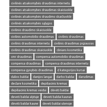
civilinės atsakomybės draudimas internetu
civilines atsakomybes draudimas skaiciuokle
civilinės atsakomybės draudimo skaičiuoklė
civilinės atsakomybės sąlygos
civilinio draudimo skaiciuokle
civilinis automobilio draudimas
civilinis draudimas
civilinis draudimas internetu
civilinis draudimas pigiausias
civilinis draudimas skaiciuokle
clinians kosmetika
cmr draudimas
compensa automobilio draudimas
compensa draudimas
compensa draudimas internetu
compensa gyvybės draudimas
d kategorijos kursai
dalios baldai
danijos langai
darbo baldai
darudimas
declare kosmetika
depiliacinis kremas
depiliacinis kremas veidui
dėvėti baldai
deveti baldai alytuje
deveti baldai kaunas
dėvėti baldai kaune
deveti baldai utenoje