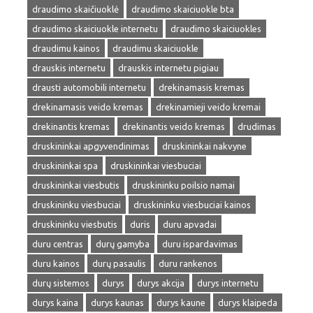
draudimo skaičiuoklė
draudimo skaiciuokle bta
draudimo skaiciuokle internetu
draudimo skaiciuokles
draudimu kainos
draudimu skaiciuokle
drauskis internetu
drauskis internetu pigiau
drausti automobili internetu
drekinamasis kremas
drekinamasis veido kremas
drekinamieji veido kremai
drekinantis kremas
drekinantis veido kremas
drudimas
druskininkai apgyvendinimas
druskininkai nakvyne
druskininkai spa
druskininkai viesbuciai
druskininkai viesbutis
druskininku poilsio namai
druskininku viesbuciai
druskininku viesbuciai kainos
druskininku viesbutis
duris
duru apvadai
duru centras
durų gamyba
duru ispardavimas
duru kainos
durų pasaulis
duru rankenos
durų sistemos
durys
durys akcija
durys internetu
durys kaina
durys kaunas
durys kaune
durys klaipeda