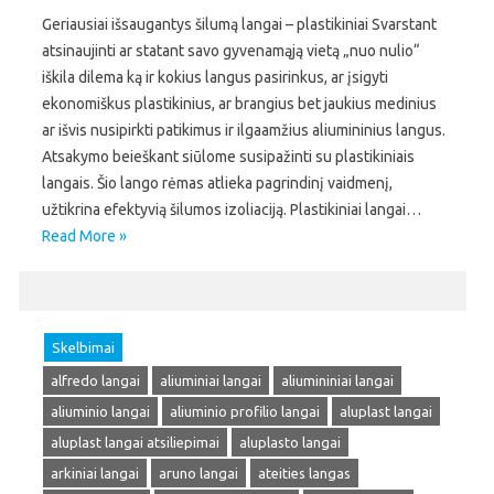
Geriausiai išsaugantys šilumą langai – plastikiniai Svarstant
atsinaujinti ar statant savo gyvenamąją vietą „nuo nulio“
iškila dilema ką ir kokius langus pasirinkus, ar įsigyti
ekonomiškus plastikinius, ar brangius bet jaukius medinius
ar išvis nusipirkti patikimus ir ilgaamžius aliumininius langus.
Atsakymo beieškant siūlome susipažinti su plastikiniais
langais. Šio lango rėmas atlieka pagrindinį vaidmenį,
užtikrina efektyvią šilumos izoliaciją. Plastikiniai langai…
Read More »
Skelbimai
alfredo langai
aliuminiai langai
aliumininiai langai
aliuminio langai
aliuminio profilio langai
aluplast langai
aluplast langai atsiliepimai
aluplasto langai
arkiniai langai
aruno langai
ateities langas