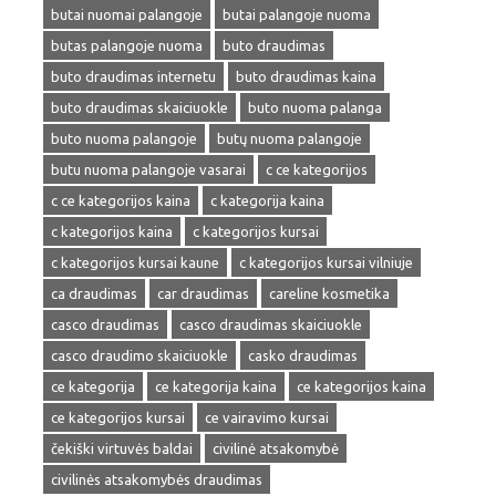
butai nuomai palangoje
butai palangoje nuoma
butas palangoje nuoma
buto draudimas
buto draudimas internetu
buto draudimas kaina
buto draudimas skaiciuokle
buto nuoma palanga
buto nuoma palangoje
butų nuoma palangoje
butu nuoma palangoje vasarai
c ce kategorijos
c ce kategorijos kaina
c kategorija kaina
c kategorijos kaina
c kategorijos kursai
c kategorijos kursai kaune
c kategorijos kursai vilniuje
ca draudimas
car draudimas
careline kosmetika
casco draudimas
casco draudimas skaiciuokle
casco draudimo skaiciuokle
casko draudimas
ce kategorija
ce kategorija kaina
ce kategorijos kaina
ce kategorijos kursai
ce vairavimo kursai
čekiški virtuvės baldai
civilinė atsakomybė
civilinės atsakomybės draudimas