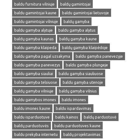
baldu furnitura vilniuje
baldų gamintojai
baldu gamintojai kaune
baldu gamintojai lietuvoje
baldu gamintojai vilniuje
baldų gamyba
baldu gamyba alytuje
baldu gamyba alytus
baldų gamyba kaunas
baldų gamyba kaune
baldu gamyba klaipeda
baldų gamyba klaipėdoje
baldu gamyba pagal uzsakyma
baldu gamyba panevezyje
baldu gamyba panevezys
baldu gamyba plungeje
baldu gamyba siauliai
baldu gamyba siauliuose
baldu gamyba telsiuose
baldu gamyba utenoje
baldų gamyba vilniuje
baldų gamyba vilnius
baldu gamybos imones
baldu imones
baldu imones kaune
baldu ispardavimas
baldu isparduotuve
baldu kainos
baldų parduotuvė
baldų parduotuvės
baldu parduotuves kaune
baldu prekyba internetu
baldų projektavimas