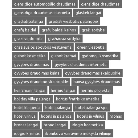
gjensidige automobilio draudimas
gjensidige draudimas
gjensidige draudimas internetu
glaskek langai
gradiali palanga
gradiali viesbutis palangoje
grafų baldai
grafu baldai kainos
graži sodyba
grazi veido oda
gražiausia sodyba
graziausios sodybos vestuvems
green viesbutis
guinot kosmetika
guinot kremai
gydomoji kosmetika
gyvybės draudimas
gyvybes draudimas internetu
gyvybes draudimas kaina
gyvybes draudimas skaiciuokle
gyvybes draudimo skaiciuokle
hansa gyvybės draudimas
heinzmann langai
hermio langai
hermio projektai
holiday villa palanga
hortus fratris kosmetika
hotel klaipeda
hotel palanga
hotel palanga spa
hotel vilnius
hotels in palanga
hotels in vilnius
hronas
hronas langai
hrono langai
idegio kosmetika
idegio kremas
ikonikovo vairavimo mokykla vilniuje