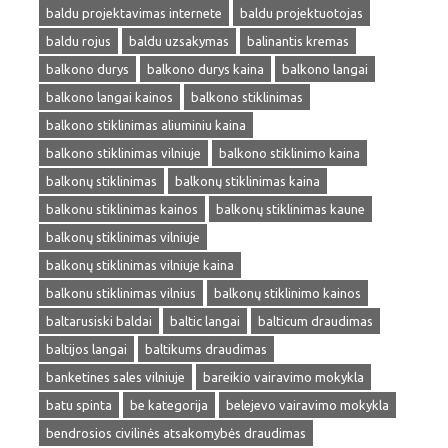
baldu projektavimas internete
baldu projektuotojas
baldu rojus
baldu uzsakymas
balinantis kremas
balkono durys
balkono durys kaina
balkono langai
balkono langai kainos
balkono stiklinimas
balkono stiklinimas aliuminiu kaina
balkono stiklinimas vilniuje
balkono stiklinimo kaina
balkonų stiklinimas
balkonų stiklinimas kaina
balkonu stiklinimas kainos
balkonų stiklinimas kaune
balkonų stiklinimas vilniuje
balkonų stiklinimas vilniuje kaina
balkonu stiklinimas vilnius
balkonų stiklinimo kainos
baltarusiski baldai
baltic langai
balticum draudimas
baltijos langai
baltikums draudimas
banketines sales vilniuje
bareikio vairavimo mokykla
batu spinta
be kategorija
belejevo vairavimo mokykla
bendrosios civilinės atsakomybės draudimas