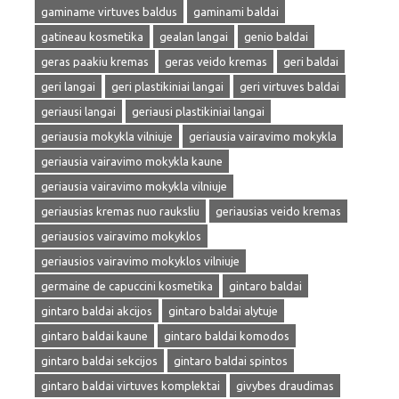
gaminame virtuves baldus
gaminami baldai
gatineau kosmetika
gealan langai
genio baldai
geras paakiu kremas
geras veido kremas
geri baldai
geri langai
geri plastikiniai langai
geri virtuves baldai
geriausi langai
geriausi plastikiniai langai
geriausia mokykla vilniuje
geriausia vairavimo mokykla
geriausia vairavimo mokykla kaune
geriausia vairavimo mokykla vilniuje
geriausias kremas nuo rauksliu
geriausias veido kremas
geriausios vairavimo mokyklos
geriausios vairavimo mokyklos vilniuje
germaine de capuccini kosmetika
gintaro baldai
gintaro baldai akcijos
gintaro baldai alytuje
gintaro baldai kaune
gintaro baldai komodos
gintaro baldai sekcijos
gintaro baldai spintos
gintaro baldai virtuves komplektai
givybes draudimas