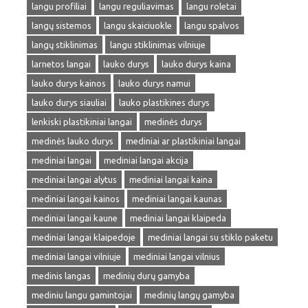
langu profiliai
langu reguliavimas
langu roletai
langų sistemos
langu skaiciuokle
langu spalvos
langų stiklinimas
langu stiklinimas vilniuje
larnetos langai
lauko durys
lauko durys kaina
lauko durys kainos
lauko durys namui
lauko durys siauliai
lauko plastikines durys
lenkiski plastikiniai langai
medinės durys
medinės lauko durys
mediniai ar plastikiniai langai
mediniai langai
mediniai langai akcija
mediniai langai alytus
mediniai langai kaina
mediniai langai kainos
mediniai langai kaunas
mediniai langai kaune
mediniai langai klaipeda
mediniai langai klaipedoje
mediniai langai su stiklo paketu
mediniai langai vilniuje
mediniai langai vilnius
medinis langas
medinių durų gamyba
mediniu langu gamintojai
medinių langų gamyba