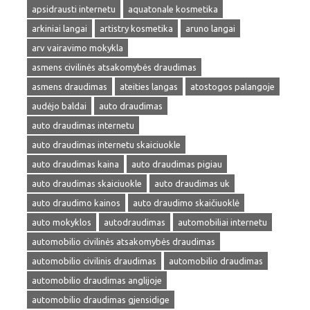
apsidrausti internetu
aquatonale kosmetika
arkiniai langai
artistry kosmetika
aruno langai
arv vairavimo mokykla
asmens civilinės atsakomybės draudimas
asmens draudimas
ateities langas
atostogos palangoje
audėjo baldai
auto draudimas
auto draudimas internetu
auto draudimas internetu skaiciuokle
auto draudimas kaina
auto draudimas pigiau
auto draudimas skaiciuokle
auto draudimas uk
auto draudimo kainos
auto draudimo skaičiuoklė
auto mokyklos
autodraudimas
automobiliai internetu
automobilio civilinės atsakomybės draudimas
automobilio civilinis draudimas
automobilio draudimas
automobilio draudimas anglijoje
automobilio draudimas gjensidige