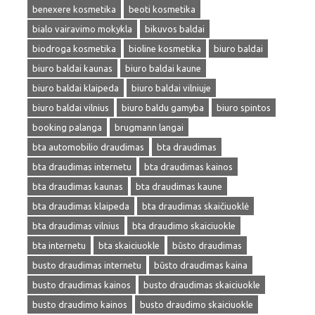
benexere kosmetika
beoti kosmetika
bialo vairavimo mokykla
bikuvos baldai
biodroga kosmetika
bioline kosmetika
biuro baldai
biuro baldai kaunas
biuro baldai kaune
biuro baldai klaipeda
biuro baldai vilniuje
biuro baldai vilnius
biuro baldu gamyba
biuro spintos
booking palanga
brugmann langai
bta automobilio draudimas
bta draudimas
bta draudimas internetu
bta draudimas kainos
bta draudimas kaunas
bta draudimas kaune
bta draudimas klaipeda
bta draudimas skaičiuoklė
bta draudimas vilnius
bta draudimo skaiciuokle
bta internetu
bta skaiciuokle
būsto draudimas
busto draudimas internetu
būsto draudimas kaina
busto draudimas kainos
busto draudimas skaiciuokle
busto draudimo kainos
busto draudimo skaiciuokle