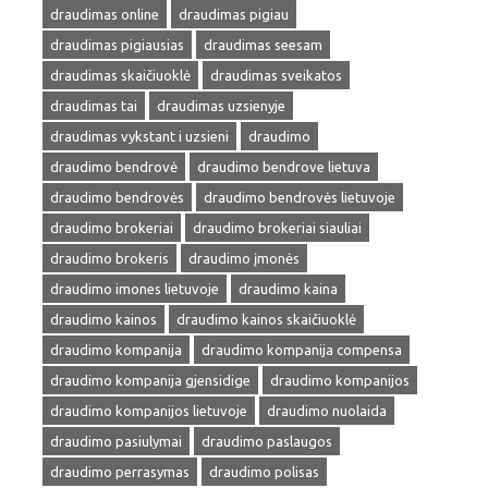
draudimas online
draudimas pigiau
draudimas pigiausias
draudimas seesam
draudimas skaičiuoklė
draudimas sveikatos
draudimas tai
draudimas uzsienyje
draudimas vykstant i uzsieni
draudimo
draudimo bendrovė
draudimo bendrove lietuva
draudimo bendrovės
draudimo bendrovės lietuvoje
draudimo brokeriai
draudimo brokeriai siauliai
draudimo brokeris
draudimo įmonės
draudimo imones lietuvoje
draudimo kaina
draudimo kainos
draudimo kainos skaičiuoklė
draudimo kompanija
draudimo kompanija compensa
draudimo kompanija gjensidige
draudimo kompanijos
draudimo kompanijos lietuvoje
draudimo nuolaida
draudimo pasiulymai
draudimo paslaugos
draudimo perrasymas
draudimo polisas