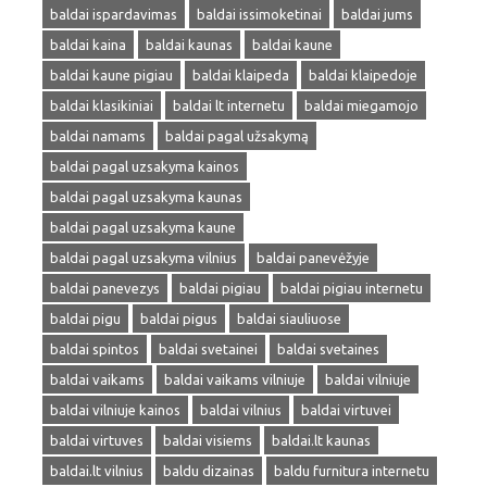
baldai ispardavimas
baldai issimoketinai
baldai jums
baldai kaina
baldai kaunas
baldai kaune
baldai kaune pigiau
baldai klaipeda
baldai klaipedoje
baldai klasikiniai
baldai lt internetu
baldai miegamojo
baldai namams
baldai pagal užsakymą
baldai pagal uzsakyma kainos
baldai pagal uzsakyma kaunas
baldai pagal uzsakyma kaune
baldai pagal uzsakyma vilnius
baldai panevėžyje
baldai panevezys
baldai pigiau
baldai pigiau internetu
baldai pigu
baldai pigus
baldai siauliuose
baldai spintos
baldai svetainei
baldai svetaines
baldai vaikams
baldai vaikams vilniuje
baldai vilniuje
baldai vilniuje kainos
baldai vilnius
baldai virtuvei
baldai virtuves
baldai visiems
baldai.lt kaunas
baldai.lt vilnius
baldu dizainas
baldu furnitura internetu