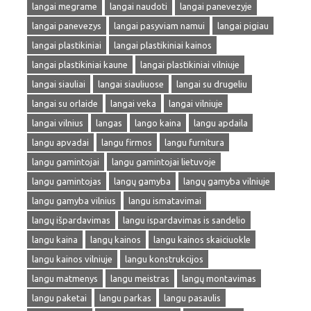
langai megrame
langai naudoti
langai panevezyje
langai panevezys
langai pasyviam namui
langai pigiau
langai plastikiniai
langai plastikiniai kainos
langai plastikiniai kaune
langai plastikiniai vilniuje
langai siauliai
langai siauliuose
langai su drugeliu
langai su orlaide
langai veka
langai vilniuje
langai vilnius
langas
lango kaina
langu apdaila
langu apvadai
langu firmos
langu furnitura
langu gamintojai
langu gamintojai lietuvoje
langu gamintojas
langų gamyba
langų gamyba vilniuje
langu gamyba vilnius
langu ismatavimai
langų išpardavimas
langu ispardavimas is sandelio
langu kaina
langų kainos
langu kainos skaiciuokle
langu kainos vilniuje
langu konstrukcijos
langu matmenys
langu meistras
langų montavimas
langu paketai
langu parkas
langu pasaulis