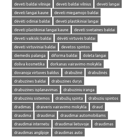
deveti baldai vilniuje
deveti baldai vilnius
deveti langai
deveti langai kaune
deveti miegamojo baldai
dėvėti odiniai baldai
deveti plastikiniai langai
deveti plastikiniai langai kaune
deveti svetaines baldai
deveti vaikiski baldai
dėvėti virtuvės baldai
deveti virtuviniai baldai
devetos spintos
diemedis palanga
diforma baldai
doleta langai
doliva kosmetika
dorkanas vairavimo mokykla
dovanoja virtuves baldus
drabužinė
drabužinės
drabuzines baldai
drabuzines durys
drabuzines isplanavimas
drabuziniu iranga
drabuziniu sistemos
drabužių spinta
drabuziu spintos
dradimas
draiveris vairavimo mokykla
draud
draudima
draudimai
draudimai automobiliams
draudimai internetu
draudimai lietuvoje
draudimas
draudimas anglijoje
draudimas auto