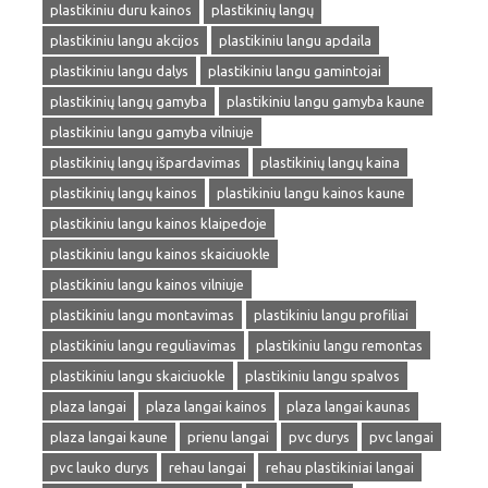
plastikiniu duru kainos
plastikinių langų
plastikiniu langu akcijos
plastikiniu langu apdaila
plastikiniu langu dalys
plastikiniu langu gamintojai
plastikinių langų gamyba
plastikiniu langu gamyba kaune
plastikiniu langu gamyba vilniuje
plastikinių langų išpardavimas
plastikinių langų kaina
plastikinių langų kainos
plastikiniu langu kainos kaune
plastikiniu langu kainos klaipedoje
plastikiniu langu kainos skaiciuokle
plastikiniu langu kainos vilniuje
plastikiniu langu montavimas
plastikiniu langu profiliai
plastikiniu langu reguliavimas
plastikiniu langu remontas
plastikiniu langu skaiciuokle
plastikiniu langu spalvos
plaza langai
plaza langai kainos
plaza langai kaunas
plaza langai kaune
prienu langai
pvc durys
pvc langai
pvc lauko durys
rehau langai
rehau plastikiniai langai