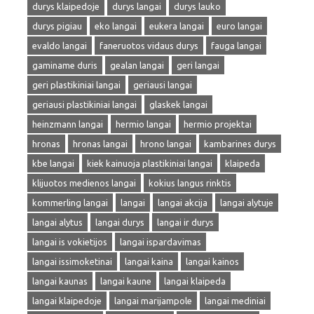
durys klaipedoje
durys langai
durys lauko
durys pigiau
eko langai
eukera langai
euro langai
evaldo langai
faneruotos vidaus durys
fauga langai
gaminame duris
gealan langai
geri langai
geri plastikiniai langai
geriausi langai
geriausi plastikiniai langai
glaskek langai
heinzmann langai
hermio langai
hermio projektai
hronas
hronas langai
hrono langai
kambarines durys
kbe langai
kiek kainuoja plastikiniai langai
klaipeda
klijuotos medienos langai
kokius langus rinktis
kommerling langai
langai
langai akcija
langai alytuje
langai alytus
langai durys
langai ir durys
langai is vokietijos
langai ispardavimas
langai issimoketinai
langai kaina
langai kainos
langai kaunas
langai kaune
langai klaipeda
langai klaipedoje
langai marijampole
langai mediniai