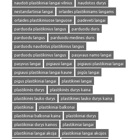
naudoti plastikiniai langai vilnius
naudotos durys
nestandartiniai langai
orlaides plastikiniams langams
orlaides plastikiniuose languose
padeveti langai
parduoda plastikinius langus
parduodu duris
parduodu langus
parduodu medines duris
parduodu naudotus plastikinius langus
parduodu plastikinius langus
pasyvaus namo langai
pasyvus langai
pigiausi langai
pigiausi plastikiniai langai
pigiausi plastikiniai langai kaune
pigūs langai
pigus plastikiniai langai
plastikinei langai
plastikinės durys
plastikinės durys kaina
plastikinės lauko durys
plastikines lauko durys kaina
plastikiniai
plastikiniai balkonai
plastikiniai balkonai kaina
plastikiniai durys
plastikiniai durys kainos
plastikiniai langai
plastikiniai langai akcija
plastikiniai langai akcijos