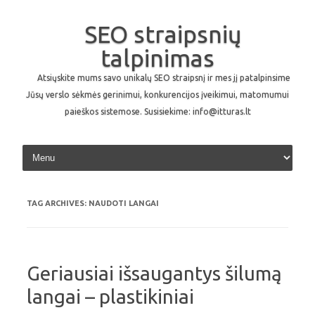
SEO straipsnių
talpinimas
Atsiųskite mums savo unikalų SEO straipsnį ir mes jį patalpinsime
Jūsų verslo sėkmės gerinimui, konkurencijos įveikimui, matomumui
paieškos sistemose. Susisiekime: info@itturas.lt
Skip to content
TAG ARCHIVES:
NAUDOTI LANGAI
Geriausiai išsaugantys šilumą
langai – plastikiniai