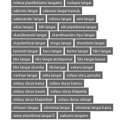
roletai plastikiniams langams
rudupio langai
sabonio langai
sabonio langai kaunas
salamander langai
schuco langai
seni langai
siltas langas
šilti langai
silti plastikiniai langai
skandinaviski langai
skandinavisko tipo langai
standartiniai langai
stogo langai
stumdomi langai
tamsinti langai
tavo langai
termo langai
tikri langai
tiks langai
tiks langai atsiliepimai
tiks langai kaune
tiks langai skundai
tikslangai
vakaru langai
varkojo langai
veka langai
vidaus durų gamyba
vidaus durys kaina
vidaus durys kainos
vidaus durys kaune
vidaus durys klaipeda
vidaus durys klaipėdoje
vidaus durys vilniuje
virtuves langas
vitrininiai langai
vitrininiai langai kaina
www plastikiniai langai lt
zaliuzes langams