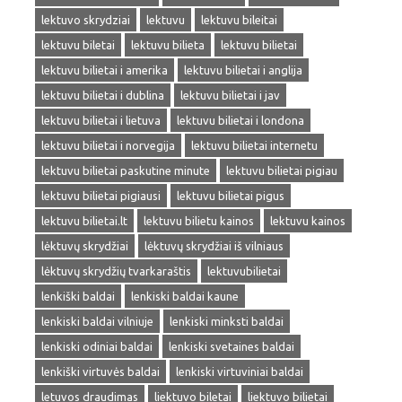
lektuvo skrydziai
lektuvu
lektuvu bileitai
lektuvu biletai
lektuvu bilieta
lektuvu bilietai
lektuvu bilietai i amerika
lektuvu bilietai i anglija
lektuvu bilietai i dublina
lektuvu bilietai i jav
lektuvu bilietai i lietuva
lektuvu bilietai i londona
lektuvu bilietai i norvegija
lektuvu bilietai internetu
lektuvu bilietai paskutine minute
lektuvu bilietai pigiau
lektuvu bilietai pigiausi
lektuvu bilietai pigus
lektuvu bilietai.lt
lektuvu bilietu kainos
lektuvu kainos
lėktuvų skrydžiai
lėktuvų skrydžiai iš vilniaus
lėktuvų skrydžių tvarkaraštis
lektuvubilietai
lenkiški baldai
lenkiski baldai kaune
lenkiski baldai vilniuje
lenkiski minksti baldai
lenkiski odiniai baldai
lenkiski svetaines baldai
lenkiški virtuvės baldai
lenkiski virtuviniai baldai
letuvos draudimas
liektuvo biletai
liektuvo bilietai