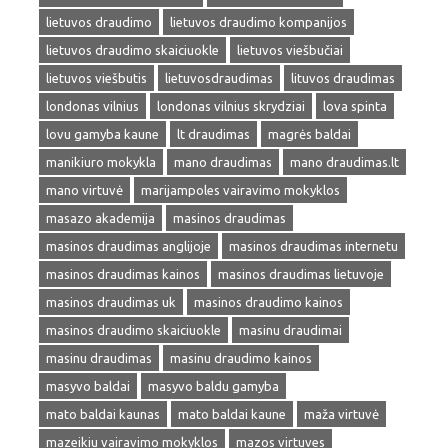
lietuvos draudimo
lietuvos draudimo kompanijos
lietuvos draudimo skaiciuokle
lietuvos viešbučiai
lietuvos viešbutis
lietuvosdraudimas
lituvos draudimas
londonas vilnius
londonas vilnius skrydziai
lova spinta
lovu gamyba kaune
lt draudimas
magrės baldai
manikiuro mokykla
mano draudimas
mano draudimas.lt
mano virtuvė
marijampoles vairavimo mokyklos
masazo akademija
masinos draudimas
masinos draudimas anglijoje
masinos draudimas internetu
masinos draudimas kainos
masinos draudimas lietuvoje
masinos draudimas uk
masinos draudimo kainos
masinos draudimo skaiciuokle
masinu draudimai
masinu draudimas
masinu draudimo kainos
masyvo baldai
masyvo baldu gamyba
mato baldai kaunas
mato baldai kaune
maža virtuvė
mazeikiu vairavimo mokyklos
mazos virtuves