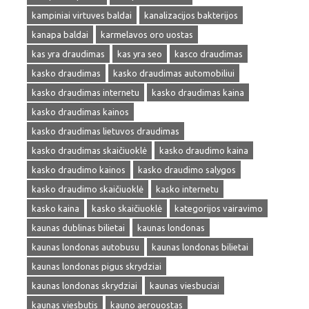
kampiniai virtuves baldai
kanalizacijos bakterijos
kanapa baldai
karmelavos oro uostas
kas yra draudimas
kas yra seo
kasco draudimas
kasko draudimas
kasko draudimas automobiliui
kasko draudimas internetu
kasko draudimas kaina
kasko draudimas kainos
kasko draudimas lietuvos draudimas
kasko draudimas skaičiuoklė
kasko draudimo kaina
kasko draudimo kainos
kasko draudimo salygos
kasko draudimo skaičiuoklė
kasko internetu
kasko kaina
kasko skaičiuoklė
kategorijos vairavimo
kaunas dublinas bilietai
kaunas londonas
kaunas londonas autobusu
kaunas londonas bilietai
kaunas londonas pigus skrydziai
kaunas londonas skrydziai
kaunas viesbuciai
kaunas viesbutis
kauno aerouostas