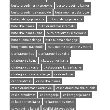
busto draudimas skaiciuokle
busto draudimo kainos
busto draudimo skaiciuokle
butai nuomai palangoje
butai palangoje nuoma
butas palangoje nuoma
buto draudimas
buto draudimas internetu
buto draudimas kaina
buto draudimas skaiciuokle
buto nuoma palanga
buto nuoma palangoje
butų nuoma palangoje
butu nuoma palangoje vasarai
c ce kategorijos
c ce kategorijos kaina
c kategorija kaina
c kategorijos kaina
c kategorijos kursai
c kategorijos kursai kaune
c kategorijos kursai vilniuje
ca draudimas
car draudimas
casco draudimas
casco draudimas skaiciuokle
casco draudimo skaiciuokle
casko draudimas
ce kategorija
ce kategorija kaina
ce kategorijos kaina
ce kategorijos kursai
ce vairavimo kursai
čekiški virtuvės baldai