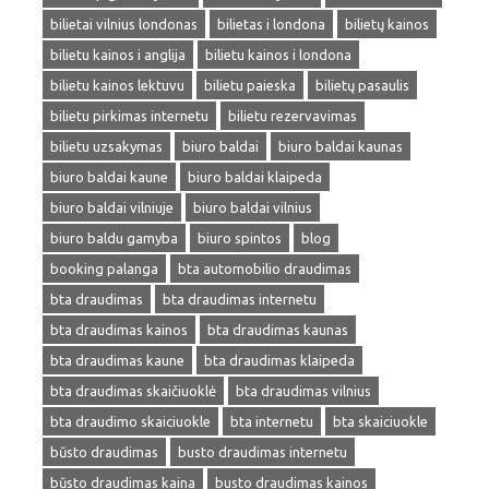
bilietai vilnius londonas
bilietas i londona
bilietų kainos
bilietu kainos i anglija
bilietu kainos i londona
bilietu kainos lektuvu
bilietu paieska
bilietų pasaulis
bilietu pirkimas internetu
bilietu rezervavimas
bilietu uzsakymas
biuro baldai
biuro baldai kaunas
biuro baldai kaune
biuro baldai klaipeda
biuro baldai vilniuje
biuro baldai vilnius
biuro baldu gamyba
biuro spintos
blog
booking palanga
bta automobilio draudimas
bta draudimas
bta draudimas internetu
bta draudimas kainos
bta draudimas kaunas
bta draudimas kaune
bta draudimas klaipeda
bta draudimas skaičiuoklė
bta draudimas vilnius
bta draudimo skaiciuokle
bta internetu
bta skaiciuokle
būsto draudimas
busto draudimas internetu
būsto draudimas kaina
busto draudimas kainos