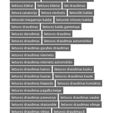
liektuvu biletai
liektuvu bilietai
liet draudimas
lietuva sanatorija
lietuva viesbutis
lietuviški baldai
lietuviski miegamojo baldai
lietuviski virtuves baldai
lietuvo draudimas
lietuvos baldu gamintojai
lietuvos darudimas
lietuvos draudima
lietuvos draudimas
lietuvos draudimas automobiliui
lietuvos draudimas gyvybes draudimas
lietuvos draudimas internetu
lietuvos draudimas internetu automobilio
lietuvos draudimas kainos
lietuvos draudimas kasko
lietuvos draudimas kaunas
lietuvos draudimas kaune
lietuvos draudimas klaipeda
lietuvos draudimas kontaktai
lietuvos draudimas pagalba kelyje
lietuvos draudimas panevezys
lietuvos draudimas siauliai
lietuvos draudimas skaiciuokle
lietuvos draudimas vilniuje
lietuvos draudimas vilnius
lietuvos draudimas.lt