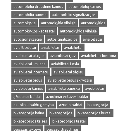
automobiliu draudimu kainos
automobilių kainos
automobiliu nuoma
automobiliu signalizacijos
automokykla
automokykla vilniuje
automokyklos
automokyklos ket testai
automokyklos vilniuje
autosignalizacija
autosignalizacijos
avia bilietai
avia.lt bilietai
aviabiletai
aviabilietai
aviabilietai akcijos
aviabilietai i jav
aviabilietai i londona
aviabilietai i milana
aviabilietai i osla
aviabilietai internetu
aviabilietai pigiau
aviabilietai pigus
aviabilietai pigus skrydziai
aviabilietu kainos
aviabilietu paieska
aviobilietai
ąžuoliniai baldai
azuoliniai virtuves baldai
azuoliniu baldu gamyba
azuolo baldai
b kategorija
b kategorija kaina
b kategorijos
b kategorijos kursai
b kategorijos teises
b kategorijos testai
bagažas lėktuve
bagazo draudimas