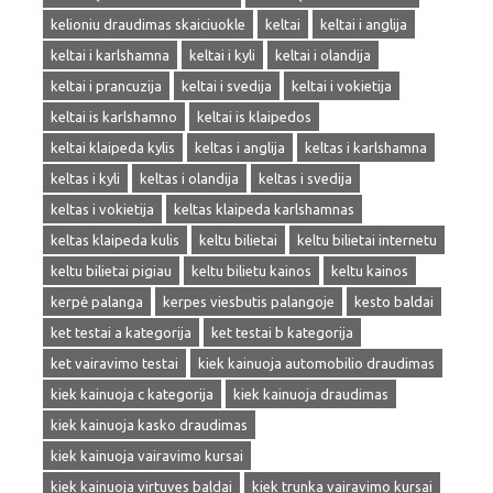
kelioniu draudimas skaiciuokle
keltai
keltai i anglija
keltai i karlshamna
keltai i kyli
keltai i olandija
keltai i prancuzija
keltai i svedija
keltai i vokietija
keltai is karlshamno
keltai is klaipedos
keltai klaipeda kylis
keltas i anglija
keltas i karlshamna
keltas i kyli
keltas i olandija
keltas i svedija
keltas i vokietija
keltas klaipeda karlshamnas
keltas klaipeda kulis
keltu bilietai
keltu bilietai internetu
keltu bilietai pigiau
keltu bilietu kainos
keltu kainos
kerpė palanga
kerpes viesbutis palangoje
kesto baldai
ket testai a kategorija
ket testai b kategorija
ket vairavimo testai
kiek kainuoja automobilio draudimas
kiek kainuoja c kategorija
kiek kainuoja draudimas
kiek kainuoja kasko draudimas
kiek kainuoja vairavimo kursai
kiek kainuoja virtuves baldai
kiek trunka vairavimo kursai