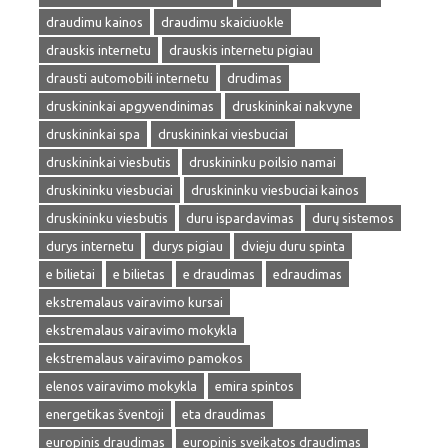
draudimu kainos
draudimu skaiciuokle
drauskis internetu
drauskis internetu pigiau
drausti automobili internetu
drudimas
druskininkai apgyvendinimas
druskininkai nakvyne
druskininkai spa
druskininkai viesbuciai
druskininkai viesbutis
druskininku poilsio namai
druskininku viesbuciai
druskininku viesbuciai kainos
druskininku viesbutis
duru ispardavimas
durų sistemos
durys internetu
durys pigiau
dvieju duru spinta
e bilietai
e bilietas
e draudimas
edraudimas
ekstremalaus vairavimo kursai
ekstremalaus vairavimo mokykla
ekstremalaus vairavimo pamokos
elenos vairavimo mokykla
emira spintos
energetikas šventoji
eta draudimas
europinis draudimas
europinis sveikatos draudimas