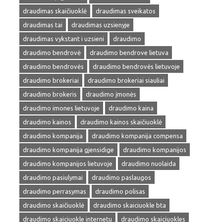
draudimas skaičiuoklė
draudimas sveikatos
draudimas tai
draudimas uzsienyje
draudimas vykstant i uzsieni
draudimo
draudimo bendrovė
draudimo bendrove lietuva
draudimo bendrovės
draudimo bendrovės lietuvoje
draudimo brokeriai
draudimo brokeriai siauliai
draudimo brokeris
draudimo įmonės
draudimo imones lietuvoje
draudimo kaina
draudimo kainos
draudimo kainos skaičiuoklė
draudimo kompanija
draudimo kompanija compensa
draudimo kompanija gjensidige
draudimo kompanijos
draudimo kompanijos lietuvoje
draudimo nuolaida
draudimo pasiulymai
draudimo paslaugos
draudimo perrasymas
draudimo polisas
draudimo skaičiuoklė
draudimo skaiciuokle bta
draudimo skaiciuokle internetu
draudimo skaiciuokles