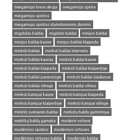
miegamojo lovos akcija
miegamojo spinta
miegamojo spintos
miegamojo spintos stumdomomis durimis
migdolas baldai
migdolo baldai
minijos baldai
minijos baldai kaune
minijos baldai klaipeda
minkšti baldai
minksti baldai internetu
minksti baldai kaunas
minksti baldai kaune
minksti baldai klaipeda
minksti baldai klaipedoje
minksti baldai panevezyje
minksti baldai siauliuose
minksti baldai vilniuje
minksti baldai vilnius
minksti kampai kaune
minksti kampai klaipeda
minksti kampai klaipedoje
minksti kampai vilniuje
minkšti svetainės baldai
minkstu baldu gamintojai
minkštų baldų gamyba
moderni virtuvė
modernios spintos
modernios virtuves
modernios virtuves baldai
modernūs baldai