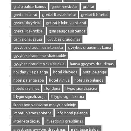
grafu baldai kainos
green viesbutis
greitai
greitai bilietai
greitai lt aviabilietai
greitai lt bilietai
greitai skrydziai
greitai.lt lektuvu bilietai
greitai.lt skrydžiai
gsm saugos sistemos
gsm signalizacija
gyvybės draudimas
gyvybes draudimas internetu
gyvybes draudimas kaina
gyvybes draudimas skaiciuokle
gyvybes draudimo skaiciuokle
hansa gyvybės draudimas
holiday villa palanga
hotel klaipeda
hotel palanga
hotel palanga spa
hotel vilnius
hotels in palanga
hotels in vilnius
i londona
I lygio signalizacija
II lygio signalizacija
III lygio signalizacija
ikonikovo vairavimo mokykla vilniuje
įmontuojamos spintos
info hotel palanga
internetu pigiau
investicinis draudimas
investicinis gyvybės draudimas
isskirtiniai baldai