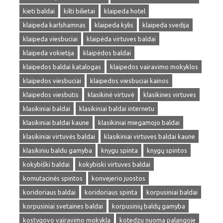
kieti baldai
kilti bilietai
klaipeda hotel
klaipeda karlshamnas
klaipeda kylis
klaipeda svedija
klaipeda viesbuciai
klaipėda virtuves baldai
klaipeda vokietija
klaipėdos baldai
klaipedos baldai katalogas
klaipedos vairavimo mokyklos
klaipedos viesbuciai
klaipedos viesbuciai kainos
klaipedos viesbutis
klasikinė virtuvė
klasikines virtuves
klasikiniai baldai
klasikiniai baldai internetu
klasikiniai baldai kaune
klasikiniai miegamojo baldai
klasikiniai virtuvės baldai
klasikiniai virtuves baldai kaune
klasikiniu baldu gamyba
knygu spinta
knygų spintos
kokybiški baldai
kokybiski virtuves baldai
komutacinės spintos
konvejerio juostos
koridoriaus baldai
koridoriaus spinta
korpusiniai baldai
korpusiniai svetaines baldai
korpusinių baldų gamyba
kostygovo vairavimo mokykla
kotedzu nuoma palangoje