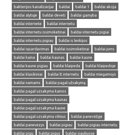
bakterijos kanalizacijai
baldai
baldai 1
baldai akcija
baldai alytuje
baldai deveti
baldai gamyba
baldai internete
baldai internetu
baldai internetu issimoketinai
baldai internetu pigiai
baldai internetu pigiau
baldai is lenkijos
baldai ispardavimas
baldai issimoketinai
baldai jums
baldai kaina
baldai kaunas
baldai kaune
baldai kaune pigiau
baldai klaipeda
baldai klaipedoje
baldai klasikiniai
baldai lt internetu
baldai miegamojo
baldai namams
baldai pagal užsakymą
baldai pagal uzsakyma kainos
baldai pagal uzsakyma kaunas
baldai pagal uzsakyma kaune
baldai pagal uzsakyma vilnius
baldai panevėžyje
baldai panevezys
baldai pigiau
baldai pigiau internetu
baldai pigu
baldai pigus
baldai siauliuose