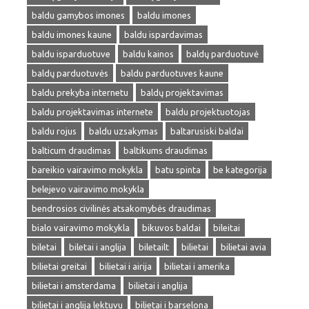
baldu gamybos imones
baldu imones
baldu imones kaune
baldu ispardavimas
baldu isparduotuve
baldu kainos
baldų parduotuvė
baldų parduotuvės
baldu parduotuves kaune
baldu prekyba internetu
baldų projektavimas
baldu projektavimas internete
baldu projektuotojas
baldu rojus
baldu uzsakymas
baltarusiski baldai
balticum draudimas
baltikums draudimas
bareikio vairavimo mokykla
batu spinta
be kategorija
belejevo vairavimo mokykla
bendrosios civilinės atsakomybės draudimas
bialo vairavimo mokykla
bikuvos baldai
bileitai
biletai
biletai i anglija
biletailt
bilietai
bilietai avia
bilietai greitai
bilietai i airija
bilietai i amerika
bilietai i amsterdama
bilietai i anglija
bilietai i anglija lektuvu
bilietai i barselona