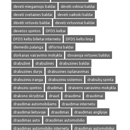
deveti miegamojo baldai
dėvėti odiniai baldai
deveti svetaines baldai
deveti vaikiski baldai
dėvėti virtuvės baldai
deveti virtuviniai baldai
devetos spintos
DFDS keltai
DFDS keltu bilietai internetu
DFDS keltu linija
diemedis palanga
diforma baldai
dorkanas vairavimo mokykla
dovanoja virtuves baldus
drabužinė
drabužinės
drabuzines baldai
drabuzines durys
drabuzines isplanavimas
drabuziniu iranga
drabuziniu sistemos
drabužių spinta
drabuziu spintos
dradimas
draiveris vairavimo mokykla
drakono skrydziai
draud
draudima
draudimai
draudimai automobiliams
draudimai internetu
draudimai lietuvoje
draudimas
draudimas anglijoje
draudimas auto
draudimas automobilio
draudimas automobilio internetu
draudimas automobiliui