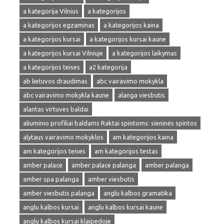
a kategorija Vilnius
a kategorijos
a kategorijos egzaminas
a kategorijos kaina
a kategorijos kursai
a kategorijos kursai kaune
a kategorijos kursai Vilniuje
a kategorijos laikymas
a kategorijos teises
a2 kategorija
ab lietuvos draudimas
abc vairavimo mokykla
abc vairavimo mokykla kaune
alanga viesbutis
alantas virtuves baldai
aliuminio profiliai baldams Raktai spintoms: sieninės spintos
alytaus vairavimo mokyklos
am kategorijos kaina
am kategorijos teises
am kategorijos testas
amber palace
amber palace palanga
amber palanga
amber spa palanga
amber viesbutis
amber viesbutis palanga
anglu kalbos gramatika
anglu kalbos kursai
anglu kalbos kursai kaune
anglu kalbos kursai klaipedoje