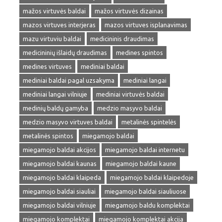
mažos virtuvės baldai
mažos virtuvės dizainas
mazos virtuves interjeras
mazos virtuves isplanavimas
mazu virtuviu baldai
medicininis draudimas
medicininių išlaidų draudimas
medines spintos
medines virtuves
mediniai baldai
mediniai baldai pagal uzsakyma
mediniai langai
mediniai langai vilniuje
mediniai virtuvės baldai
medinių baldų gamyba
medzio masyvo baldai
medzio masyvo virtuves baldai
metalinės spintelės
metalinės spintos
miegamojo baldai
miegamojo baldai akcijos
miegamojo baldai internetu
miegamojo baldai kaunas
miegamojo baldai kaune
miegamojo baldai klaipeda
miegamojo baldai klaipedoje
miegamojo baldai siauliai
miegamojo baldai siauliuose
miegamojo baldai vilniuje
miegamojo baldu komplektai
miegamojo komplektai
miegamojo komplektai akcija