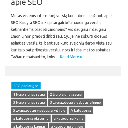
apie SEO
Metas visiems internetinį verslą kuriantiems sužinoti apie
SEO Kas yra SEO ir kaip tai gali būti naudinga verslą
ketinantiems pradėti žmonėms? Vis daugiau ir daugiau
žmonių nori pradėti dirbti sau, t.y., jei ne sukurti didelės
apimties verslą, tai bent susikurti svajonių darbo vietą sau,
kuri taip pat prilygsta verslui, nors ir labai mažos apimties.
Tačiau nepaisant to, koks…
Read More »
SEO paslaugos
1 lygio signalizacija
2 lygio signalizacija
3 lygio signalizacija
3 zvaigzduciu viesbutis vilniuje
5 zvaigzduciu viesbuciai vilniuje
A kategorija
a kategorija eksternu
a kategorija kaina
a kategorija kaunas
a kategorija vilniuje