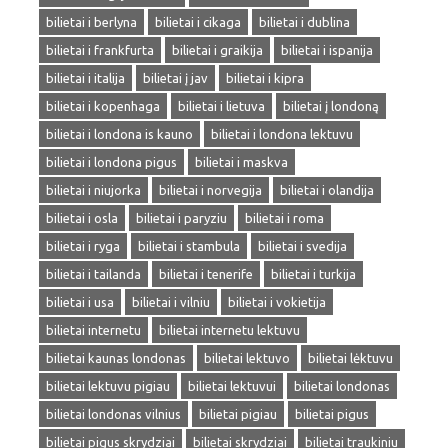
bilietai i berlyna
bilietai i cikaga
bilietai i dublina
bilietai i frankfurta
bilietai i graikija
bilietai i ispanija
bilietai i italija
bilietai į jav
bilietai i kipra
bilietai i kopenhaga
bilietai i lietuva
bilietai į londoną
bilietai i londona is kauno
bilietai i londona lektuvu
bilietai i londona pigus
bilietai i maskva
bilietai i niujorka
bilietai i norvegija
bilietai i olandija
bilietai i osla
bilietai i paryziu
bilietai i roma
bilietai i ryga
bilietai i stambula
bilietai i svedija
bilietai i tailanda
bilietai i tenerife
bilietai i turkija
bilietai i usa
bilietai i vilniu
bilietai i vokietija
bilietai internetu
bilietai internetu lektuvu
bilietai kaunas londonas
bilietai lektuvo
bilietai lėktuvu
bilietai lektuvu pigiau
bilietai lektuvui
bilietai londonas
bilietai londonas vilnius
bilietai pigiau
bilietai pigus
bilietai pigus skrydziai
bilietai skrydziai
bilietai traukiniu