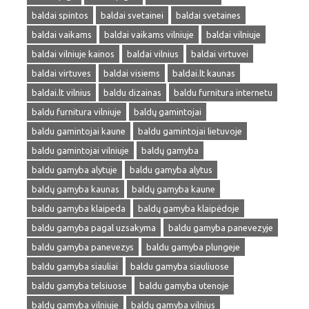
baldai spintos
baldai svetainei
baldai svetaines
baldai vaikams
baldai vaikams vilniuje
baldai vilniuje
baldai vilniuje kainos
baldai vilnius
baldai virtuvei
baldai virtuves
baldai visiems
baldai.lt kaunas
baldai.lt vilnius
baldu dizainas
baldu furnitura internetu
baldu furnitura vilniuje
baldų gamintojai
baldu gamintojai kaune
baldu gamintojai lietuvoje
baldu gamintojai vilniuje
baldų gamyba
baldu gamyba alytuje
baldu gamyba alytus
baldų gamyba kaunas
baldų gamyba kaune
baldu gamyba klaipeda
baldų gamyba klaipėdoje
baldu gamyba pagal uzsakyma
baldu gamyba panevezyje
baldu gamyba panevezys
baldu gamyba plungeje
baldu gamyba siauliai
baldu gamyba siauliuose
baldu gamyba telsiuose
baldu gamyba utenoje
baldų gamyba vilniuje
baldų gamyba vilnius