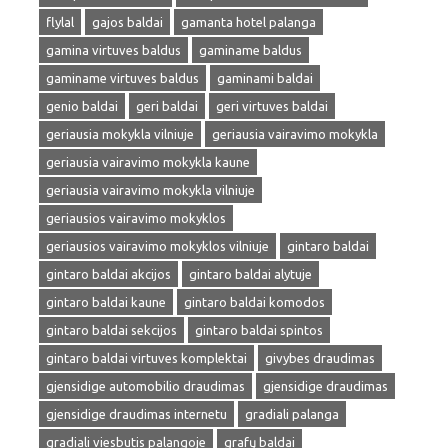
flylal
gajos baldai
gamanta hotel palanga
gamina virtuves baldus
gaminame baldus
gaminame virtuves baldus
gaminami baldai
genio baldai
geri baldai
geri virtuves baldai
geriausia mokykla vilniuje
geriausia vairavimo mokykla
geriausia vairavimo mokykla kaune
geriausia vairavimo mokykla vilniuje
geriausios vairavimo mokyklos
geriausios vairavimo mokyklos vilniuje
gintaro baldai
gintaro baldai akcijos
gintaro baldai alytuje
gintaro baldai kaune
gintaro baldai komodos
gintaro baldai sekcijos
gintaro baldai spintos
gintaro baldai virtuves komplektai
givybes draudimas
gjensidige automobilio draudimas
gjensidige draudimas
gjensidige draudimas internetu
gradiali palanga
gradiali viesbutis palangoje
grafų baldai