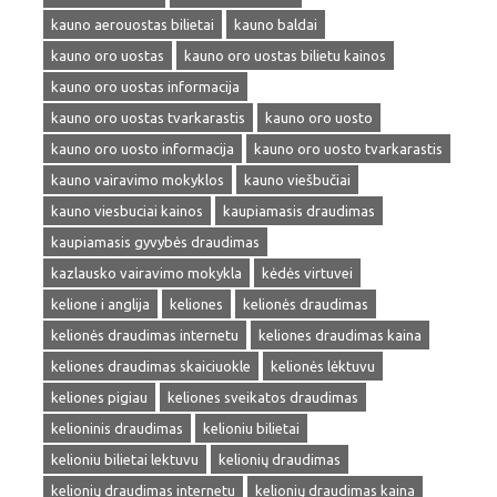
kauno aerouostas bilietai
kauno baldai
kauno oro uostas
kauno oro uostas bilietu kainos
kauno oro uostas informacija
kauno oro uostas tvarkarastis
kauno oro uosto
kauno oro uosto informacija
kauno oro uosto tvarkarastis
kauno vairavimo mokyklos
kauno viešbučiai
kauno viesbuciai kainos
kaupiamasis draudimas
kaupiamasis gyvybės draudimas
kazlausko vairavimo mokykla
kėdės virtuvei
kelione i anglija
keliones
kelionės draudimas
kelionės draudimas internetu
keliones draudimas kaina
keliones draudimas skaiciuokle
kelionės lėktuvu
keliones pigiau
keliones sveikatos draudimas
kelioninis draudimas
kelioniu bilietai
kelioniu bilietai lektuvu
kelionių draudimas
kelionių draudimas internetu
kelionių draudimas kaina