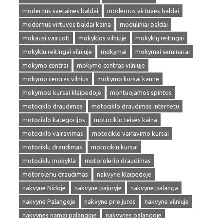
modernus svetaines baldai
modernus virtuves baldai
modernus virtuves baldai kaina
moduliniai baldai
mokausi vairuoti
mokyklos vilniuje
mokyklų reitingai
mokyklu reitingai vilniuje
mokymai
mokymai seminarai
mokymo centrai
mokymo centras vilniuje
mokymo centras vilnius
mokymo kursai kaune
mokymosi kursai klaipedoje
montuojamos spintos
motociklo draudimas
motociklo draudimas internetu
motociklo kategorijos
motociklo teises kaina
motociklo vairavimas
motociklo vairavimo kursai
motociklu draudimas
motociklu kursai
motociklu mokykla
motorolerio draudimas
motoroleriu draudimas
nakvyne klaipedoje
nakvyne Nidoje
nakvyne pajuryje
nakvyne palanga
nakvyne Palangoje
nakvyne prie juros
nakvyne vilniuje
nakvynes namai palangoje
nakvynes palangoje