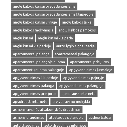
anglu kalbos kursai pradedantiesiems
anglu kalbos kursai pradedantiesiems klaipedoje
anglu kalbos kursai vilniuje
anglu kalbos laikai
anglu kalbos mokymasis
anglu kalbos pamokos
anglu kursai
anglu kursai klaipeda
anglu kursai klaipedoje
antro lygio signalizacija
apartamentai palanga
apartamentai palangoje
apartamentai palangoje nuoma
apartamentai prie juros
apartamentų nuoma palangoje
apgyvendinimas jurmaloje
apgyvendinimas klaipedoje
apgyvendinimas pajuryje
apgyvendinimas palanga
apgyvendinimas palangoje
apgyvendinimas prie juros
apsidrausk internetu
apsidrausti internetu
arv vairavimo mokykla
asmens civilinės atsakomybės draudimas
asmens draudimas
atostogos palangoje
audėjo baldai
auto draudimas
auto draudimas internetu