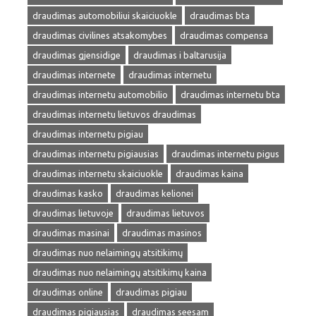
draudimas automobiliui skaiciuokle
draudimas bta
draudimas civilines atsakomybes
draudimas compensa
draudimas gjensidige
draudimas i baltarusija
draudimas internete
draudimas internetu
draudimas internetu automobilio
draudimas internetu bta
draudimas internetu lietuvos draudimas
draudimas internetu pigiau
draudimas internetu pigiausias
draudimas internetu pigus
draudimas internetu skaiciuokle
draudimas kaina
draudimas kasko
draudimas kelionei
draudimas lietuvoje
draudimas lietuvos
draudimas masinai
draudimas masinos
draudimas nuo nelaimingų atsitikimų
draudimas nuo nelaimingų atsitikimų kaina
draudimas online
draudimas pigiau
draudimas pigiausias
draudimas seesam