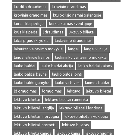
kredito draudimas
krovinio draudimas
kroviniu draudimas
ktu poilsio namai palangoje
kursai klaipedoje
kursiu kaimas sventojoje
kylis klaipeda
l draudimas
l4ktuvo bilietai
labai pigus skrydziai
laidavimo draudimas
laimutes vairavimo mokykla
langai
langai vilniuje
langai vilniuje kainos
laukininku vairavimo mokykla
lauko baldai
lauko baldai akcija
lauko baldai kainos
lauko baldai kaune
lauko baldai pinti
lauko baldu gamyba
lauko virtuves
laumes baldai
ld draudimas
ldraudimas
lektuvo
lektuvo biletai
lektuvo bilietai
lektuvo bilietai i amerika
lektuvo bilietai i anglija
lektuvo bilietai i londona
lektuvo bilietai i norvegija
lektuvo bilietai i vokietija
lėktuvo bilietai internetu
lektuvo bilietas
lėktuvo bilietu kainos
lektuvo kaina
lektuvo nuoma