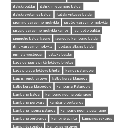
italiski baldai
italiski miegamojo baldai
italiski svetaines baldai
italiski virtuves baldai
jagmino vairavimo mokykla
jasučio vairavimo mokykla
jasucio vairavimo mokykla kainos
jaunuolio baldai
jaunuolio baldai kaune
jaunuolio kambario baldai
jtmc vairavimo mokykla
juodasis alksnis baldai
jurmala viesbuciai
justluka baldai
kada geriausia pirkti lektuvo bilietus
kada pigiausi lektuvu bilietai
kainos palangoje
kaip isirengti virtuve
kalbu kursai klaipeda
kalbu kursai klaipedoje
kambariai Palangoje
kambario baldai
kambario nuoma palangoje
kambario pertvara
kambario pertvaros
kambariu nuoma palanga
kambariu nuoma palangoje
kambariu pertvaros
kampinė spinta
kampines sekcijos
kampinės spintos
kampines virtuves