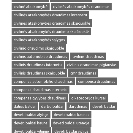
civilinė atsakomybė
civilinės atsakomybės draudimas
civilinės atsakomybės draudimas internetu
civilines atsakomybes draudimas skaiciuokle
civilinės atsakomybės draudimo skaičiuoklė
civilinės atsakomybės sąlygos
civilinio draudimo skaiciuokle
civilinis automobilio draudimas
civilinis draudimas
civilinis draudimas internetu
civilinis draudimas pigiausias
civilinis draudimas skaiciuokle
cmr draudimas
compensa automobilio draudimas
compensa draudimas
compensa draudimas internetu
compensa gyvybės draudimas
d kategorijos kursai
dalios baldai
darbo baldai
darudimas
dėvėti baldai
deveti baldai alytuje
deveti baldai kaunas
dėvėti baldai kaune
deveti baldai utenoje
deveti baldai vilniuje
deveti baldai vilnius