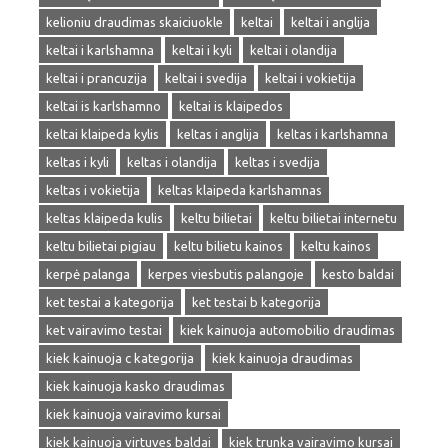
kelioniu draudimas skaiciuokle
keltai
keltai i anglija
keltai i karlshamna
keltai i kyli
keltai i olandija
keltai i prancuzija
keltai i svedija
keltai i vokietija
keltai is karlshamno
keltai is klaipedos
keltai klaipeda kylis
keltas i anglija
keltas i karlshamna
keltas i kyli
keltas i olandija
keltas i svedija
keltas i vokietija
keltas klaipeda karlshamnas
keltas klaipeda kulis
keltu bilietai
keltu bilietai internetu
keltu bilietai pigiau
keltu bilietu kainos
keltu kainos
kerpė palanga
kerpes viesbutis palangoje
kesto baldai
ket testai a kategorija
ket testai b kategorija
ket vairavimo testai
kiek kainuoja automobilio draudimas
kiek kainuoja c kategorija
kiek kainuoja draudimas
kiek kainuoja kasko draudimas
kiek kainuoja vairavimo kursai
kiek kainuoja virtuves baldai
kiek trunka vairavimo kursai