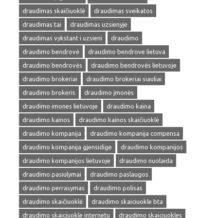
draudimas skaičiuoklė
draudimas sveikatos
draudimas tai
draudimas uzsienyje
draudimas vykstant i uzsieni
draudimo
draudimo bendrovė
draudimo bendrove lietuva
draudimo bendrovės
draudimo bendrovės lietuvoje
draudimo brokeriai
draudimo brokeriai siauliai
draudimo brokeris
draudimo įmonės
draudimo imones lietuvoje
draudimo kaina
draudimo kainos
draudimo kainos skaičiuoklė
draudimo kompanija
draudimo kompanija compensa
draudimo kompanija gjensidige
draudimo kompanijos
draudimo kompanijos lietuvoje
draudimo nuolaida
draudimo pasiulymai
draudimo paslaugos
draudimo perrasymas
draudimo polisas
draudimo skaičiuoklė
draudimo skaiciuokle bta
draudimo skaiciuokle internetu
draudimo skaiciuokles