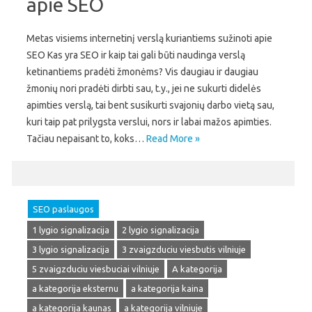
apie SEO
Metas visiems internetinį verslą kuriantiems sužinoti apie
SEO Kas yra SEO ir kaip tai gali būti naudinga verslą
ketinantiems pradėti žmonėms? Vis daugiau ir daugiau
žmonių nori pradėti dirbti sau, t.y., jei ne sukurti didelės
apimties verslą, tai bent susikurti svajonių darbo vietą sau,
kuri taip pat prilygsta verslui, nors ir labai mažos apimties.
Tačiau nepaisant to, koks…
Read More »
SEO paslaugos
1 lygio signalizacija
2 lygio signalizacija
3 lygio signalizacija
3 zvaigzduciu viesbutis vilniuje
5 zvaigzduciu viesbuciai vilniuje
A kategorija
a kategorija eksternu
a kategorija kaina
a kategorija kaunas
a kategorija vilniuje