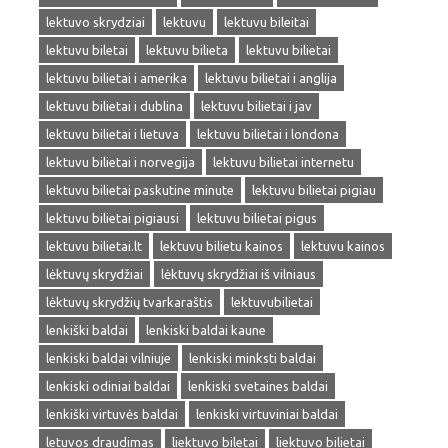
lektuvo skrydziai
lektuvu
lektuvu bileitai
lektuvu biletai
lektuvu bilieta
lektuvu bilietai
lektuvu bilietai i amerika
lektuvu bilietai i anglija
lektuvu bilietai i dublina
lektuvu bilietai i jav
lektuvu bilietai i lietuva
lektuvu bilietai i londona
lektuvu bilietai i norvegija
lektuvu bilietai internetu
lektuvu bilietai paskutine minute
lektuvu bilietai pigiau
lektuvu bilietai pigiausi
lektuvu bilietai pigus
lektuvu bilietai.lt
lektuvu bilietu kainos
lektuvu kainos
lėktuvų skrydžiai
lėktuvų skrydžiai iš vilniaus
lėktuvų skrydžių tvarkaraštis
lektuvubilietai
lenkiški baldai
lenkiski baldai kaune
lenkiski baldai vilniuje
lenkiski minksti baldai
lenkiski odiniai baldai
lenkiski svetaines baldai
lenkiški virtuvės baldai
lenkiski virtuviniai baldai
letuvos draudimas
liektuvo biletai
liektuvo bilietai