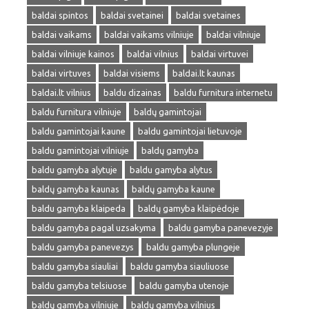
baldai spintos
baldai svetainei
baldai svetaines
baldai vaikams
baldai vaikams vilniuje
baldai vilniuje
baldai vilniuje kainos
baldai vilnius
baldai virtuvei
baldai virtuves
baldai visiems
baldai.lt kaunas
baldai.lt vilnius
baldu dizainas
baldu furnitura internetu
baldu furnitura vilniuje
baldų gamintojai
baldu gamintojai kaune
baldu gamintojai lietuvoje
baldu gamintojai vilniuje
baldų gamyba
baldu gamyba alytuje
baldu gamyba alytus
baldų gamyba kaunas
baldų gamyba kaune
baldu gamyba klaipeda
baldų gamyba klaipėdoje
baldu gamyba pagal uzsakyma
baldu gamyba panevezyje
baldu gamyba panevezys
baldu gamyba plungeje
baldu gamyba siauliai
baldu gamyba siauliuose
baldu gamyba telsiuose
baldu gamyba utenoje
baldų gamyba vilniuje
baldų gamyba vilnius