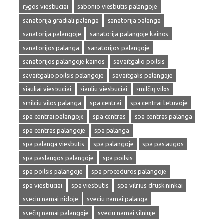
rygos viesbuciai
sabonio viesbutis palangoje
sanatorija gradiali palanga
sanatorija palanga
sanatorija palangoje
sanatorija palangoje kainos
sanatorijos palanga
sanatorijos palangoje
sanatorijos palangoje kainos
savaitgalio poilsis
savaitgalio poilsis palangoje
savaitgalis palangoje
siauliai viesbuciai
siauliu viesbuciai
smilčių vilos
smilciu vilos palanga
spa centrai
spa centrai lietuvoje
spa centrai palangoje
spa centras
spa centras palanga
spa centras palangoje
spa palanga
spa palanga viesbutis
spa palangoje
spa paslaugos
spa paslaugos palangoje
spa poilsis
spa poilsis palangoje
spa proceduros palangoje
spa viesbuciai
spa viesbutis
spa vilnius druskininkai
sveciu namai nidoje
sveciu namai palanga
svečių namai palangoje
sveciu namai vilniuje