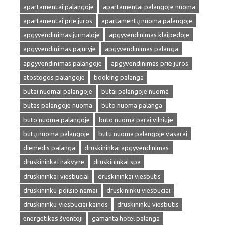
apartamentai palangoje
apartamentai palangoje nuoma
apartamentai prie juros
apartamentų nuoma palangoje
apgyvendinimas jurmaloje
apgyvendinimas klaipedoje
apgyvendinimas pajuryje
apgyvendinimas palanga
apgyvendinimas palangoje
apgyvendinimas prie juros
atostogos palangoje
booking palanga
butai nuomai palangoje
butai palangoje nuoma
butas palangoje nuoma
buto nuoma palanga
buto nuoma palangoje
buto nuoma parai vilniuje
butų nuoma palangoje
butu nuoma palangoje vasarai
diemedis palanga
druskininkai apgyvendinimas
druskininkai nakvyne
druskininkai spa
druskininkai viesbuciai
druskininkai viesbutis
druskininku poilsio namai
druskininku viesbuciai
druskininku viesbuciai kainos
druskininku viesbutis
energetikas šventoji
gamanta hotel palanga