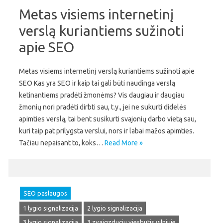
Metas visiems internetinį
verslą kuriantiems sužinoti
apie SEO
Metas visiems internetinį verslą kuriantiems sužinoti apie
SEO Kas yra SEO ir kaip tai gali būti naudinga verslą
ketinantiems pradėti žmonėms? Vis daugiau ir daugiau
žmonių nori pradėti dirbti sau, t.y., jei ne sukurti didelės
apimties verslą, tai bent susikurti svajonių darbo vietą sau,
kuri taip pat prilygsta verslui, nors ir labai mažos apimties.
Tačiau nepaisant to, koks…
Read More »
SEO paslaugos
1 lygio signalizacija
2 lygio signalizacija
3 lygio signalizacija
3 zvaigzduciu viesbutis vilniuje