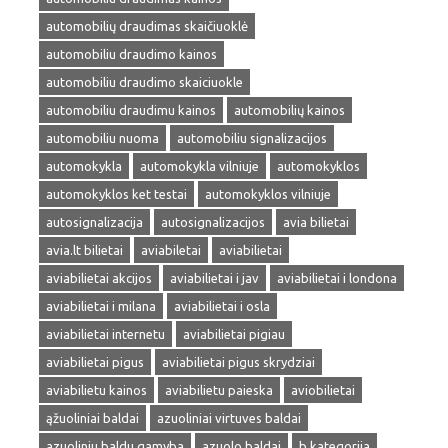
automobilių draudimas skaičiuoklė
automobiliu draudimo kainos
automobiliu draudimo skaiciuokle
automobiliu draudimu kainos
automobilių kainos
automobiliu nuoma
automobiliu signalizacijos
automokykla
automokykla vilniuje
automokyklos
automokyklos ket testai
automokyklos vilniuje
autosignalizacija
autosignalizacijos
avia bilietai
avia.lt bilietai
aviabiletai
aviabilietai
aviabilietai akcijos
aviabilietai i jav
aviabilietai i londona
aviabilietai i milana
aviabilietai i osla
aviabilietai internetu
aviabilietai pigiau
aviabilietai pigus
aviabilietai pigus skrydziai
aviabilietu kainos
aviabilietu paieska
aviobilietai
ąžuoliniai baldai
azuoliniai virtuves baldai
azuoliniu baldu gamyba
azuolo baldai
b kategorija