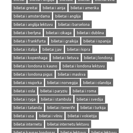
bilietai greitai
bilietai i airija
bilietai i amerika
bilietai i amsterdama
bilietai i anglija
bilietai i anglija lektuvu
bilietai i barselona
bilietai i berlyna
bilietai i cikaga
bilietai i dublina
bilietai i frankfurta
bilietai i graikija
bilietai i ispanija
bilietai i italija
bilietai į jav
bilietai i kipra
bilietai i kopenhaga
bilietai i lietuva
bilietai į londoną
bilietai i londona is kauno
bilietai i londona lektuvu
bilietai i londona pigus
bilietai i maskva
bilietai i niujorka
bilietai i norvegija
bilietai i olandija
bilietai i osla
bilietai i paryziu
bilietai i roma
bilietai i ryga
bilietai i stambula
bilietai i svedija
bilietai i tailanda
bilietai i tenerife
bilietai i turkija
bilietai i usa
bilietai i vilniu
bilietai i vokietija
bilietai internetu
bilietai internetu lektuvu
bilietai kaunas londonas
bilietai lektuvo
bilietai lėktuvu