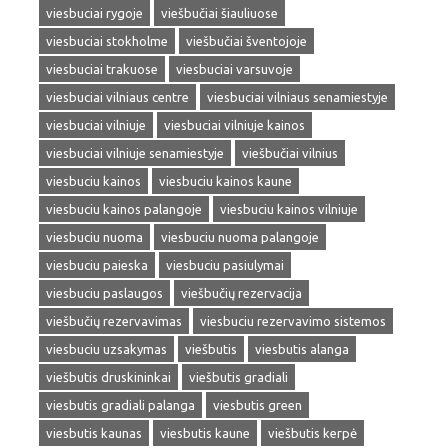
viesbuciai rygoje
viešbučiai šiauliuose
viesbuciai stokholme
viešbučiai šventojoje
viesbuciai trakuose
viesbuciai varsuvoje
viesbuciai vilniaus centre
viesbuciai vilniaus senamiestyje
viesbuciai vilniuje
viesbuciai vilniuje kainos
viesbuciai vilniuje senamiestyje
viešbučiai vilnius
viesbuciu kainos
viesbuciu kainos kaune
viesbuciu kainos palangoje
viesbuciu kainos vilniuje
viesbuciu nuoma
viesbuciu nuoma palangoje
viesbuciu paieska
viesbuciu pasiulymai
viesbuciu paslaugos
viešbučių rezervacija
viešbučių rezervavimas
viesbuciu rezervavimo sistemos
viesbuciu uzsakymas
viešbutis
viesbutis alanga
viešbutis druskininkai
viešbutis gradiali
viesbutis gradiali palanga
viesbutis green
viesbutis kaunas
viesbutis kaune
viešbutis kerpė