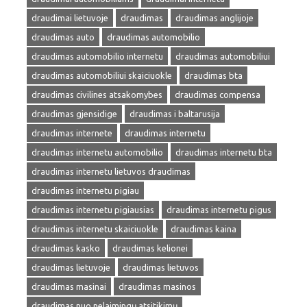
draudimai lietuvoje
draudimas
draudimas anglijoje
draudimas auto
draudimas automobilio
draudimas automobilio internetu
draudimas automobiliui
draudimas automobiliui skaiciuokle
draudimas bta
draudimas civilines atsakomybes
draudimas compensa
draudimas gjensidige
draudimas i baltarusija
draudimas internete
draudimas internetu
draudimas internetu automobilio
draudimas internetu bta
draudimas internetu lietuvos draudimas
draudimas internetu pigiau
draudimas internetu pigiausias
draudimas internetu pigus
draudimas internetu skaiciuokle
draudimas kaina
draudimas kasko
draudimas kelionei
draudimas lietuvoje
draudimas lietuvos
draudimas masinai
draudimas masinos
draudimas nuo nelaimingų atsitikimų