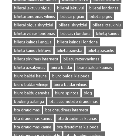
bilietai lektuvu pigiau
bilietai lektuvui
bilietai londonas
bilietai londonas vilnius
bilietai pigiau
bilietai pigus
bilietai pigus skrydziai
bilietai skrydziai
bilietai traukiniu
bilietai vilnius londonas
bilietas i londona
bilietų kainos
bilietu kainos i anglija
bilietu kainos i londona
bilietu kainos lektuvu
bilietu paieska
bilietų pasaulis
bilietu pirkimas internetu
bilietu rezervavimas
bilietu uzsakymas
biuro baldai
biuro baldai kaunas
biuro baldai kaune
biuro baldai klaipeda
biuro baldai vilniuje
biuro baldai vilnius
biuro baldu gamyba
biuro spintos
blog
booking palanga
bta automobilio draudimas
bta draudimas
bta draudimas internetu
bta draudimas kainos
bta draudimas kaunas
bta draudimas kaune
bta draudimas klaipeda
bta draudimas skaičiuoklė
bta draudimas vilnius