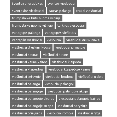
šventoji energetikas
sventoji viesbuciai
sventosios viesbuciai
tauras palanga
trakai viesbuciai
trumpalaike butu nuoma vilniuje
trumpalaike nuoma vilniuje
turkijos viesbuciai
vanagupe palanga
vanagupės viešbutis
ventspilis viesbuciai
viesbuciai
viesbuciai druskininkai
viešbučiai druskininkuose
viesbuciai jurmaloje
viesbuciai kaunas
viešbučiai kaune
viesbuciai kaune kainos
viesbuciai klaipeda
viešbučiai klaipėdoje
viesbuciai klaipedoje kainos
viešbučiai lietuvoje
viesbuciai londone
viešbučiai nidoje
viešbučiai palanga
viesbuciai palangoj
viesbuciai palangoje
viesbuciai palangoje akcija
viesbuciai palangoje akcijos
viesbuciai palangoje kainos
viesbuciai palangoje su spa
viesbuciai paryziuje
viesbuciai prie juros
viesbuciai romoje
viesbuciai ryga