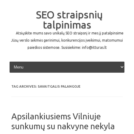
SEO straipsnių
talpinimas
Atsiųskite mums savo unikalų SEO straipsnį ir mes jį patalpinsime
Jūsų verslo sėkmės gerinimui, konkurencijos įveikimui, matomumui
paieškos sistemose. Susisiekime: info@itturas.lt
Skip to content
TAG ARCHIVES:
SAVAITGALIS PALANGOJE
Apsilankiusiems Vilniuje
sunkumų su nakvyne nekyla