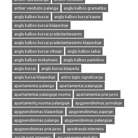
amber viesbutis palanga
anglu kalbos gramatika
anglu kalbos kursai
anglu kalbos kursai kaune
anglu kalbos kursai klaipedoje
anglu kalbos kursai pradedantiesiems
anglu kalbos kursai pradedantiesiems klaipedoje
anglu kalbos kursai vilniuje
anglu kalbos laikai
anglu kalbos mokymasis
anglu kalbos pamokos
anglu kursai
anglu kursai klaipeda
anglu kursai klaipedoje
antro lygio signalizacija
apartamentai palanga
apartamentai palangoje
apartamentai palangoje nuoma
apartamentai prie juros
apartamentų nuoma palangoje
apgyvendinimas jurmaloje
apgyvendinimas klaipedoje
apgyvendinimas pajuryje
apgyvendinimas palanga
apgyvendinimas palangoje
apgyvendinimas prie juros
apsidrausk internetu
apsidrausti internetu
arv vairavimo mokykla