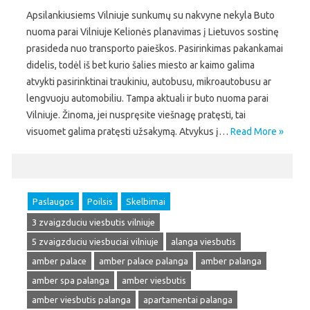
Apsilankiusiems Vilniuje sunkumų su nakvyne nekyla Buto
nuoma parai Vilniuje Kelionės planavimas į Lietuvos sostinę
prasideda nuo transporto paieškos. Pasirinkimas pakankamai
didelis, todėl iš bet kurio šalies miesto ar kaimo galima
atvykti pasirinktinai traukiniu, autobusu, mikroautobusu ar
lengvuoju automobiliu. Tampa aktuali ir buto nuoma parai
Vilniuje. Žinoma, jei nuspręsite viešnagę pratęsti, tai
visuomet galima pratęsti užsakymą. Atvykus į…
Read More »
Paslaugos
Poilsis
Skelbimai
3 zvaigzduciu viesbutis vilniuje
5 zvaigzduciu viesbuciai vilniuje
alanga viesbutis
amber palace
amber palace palanga
amber palanga
amber spa palanga
amber viesbutis
amber viesbutis palanga
apartamentai palanga