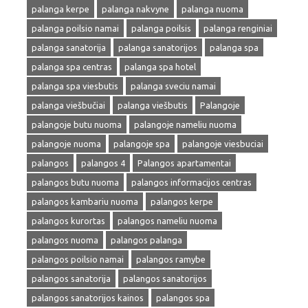
palanga kerpe
palanga nakvyne
palanga nuoma
palanga poilsio namai
palanga poilsis
palanga renginiai
palanga sanatorija
palanga sanatorijos
palanga spa
palanga spa centras
palanga spa hotel
palanga spa viesbutis
palanga sveciu namai
palanga viešbučiai
palanga viešbutis
Palangoje
palangoje butu nuoma
palangoje nameliu nuoma
palangoje nuoma
palangoje spa
palangoje viesbuciai
palangos
palangos 4
Palangos apartamentai
palangos butu nuoma
palangos informacijos centras
palangos kambariu nuoma
palangos kerpe
palangos kurortas
palangos nameliu nuoma
palangos nuoma
palangos palanga
palangos poilsio namai
palangos ramybe
palangos sanatorija
palangos sanatorijos
palangos sanatorijos kainos
palangos spa