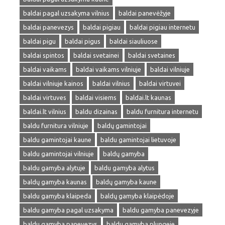
baldai pagal uzsakyma vilnius
baldai panevėžyje
baldai panevezys
baldai pigiau
baldai pigiau internetu
baldai pigu
baldai pigus
baldai siauliuose
baldai spintos
baldai svetainei
baldai svetaines
baldai vaikams
baldai vaikams vilniuje
baldai vilniuje
baldai vilniuje kainos
baldai vilnius
baldai virtuvei
baldai virtuves
baldai visiems
baldai.lt kaunas
baldai.lt vilnius
baldu dizainas
baldu furnitura internetu
baldu furnitura vilniuje
baldų gamintojai
baldu gamintojai kaune
baldu gamintojai lietuvoje
baldu gamintojai vilniuje
baldų gamyba
baldu gamyba alytuje
baldu gamyba alytus
baldų gamyba kaunas
baldų gamyba kaune
baldu gamyba klaipeda
baldų gamyba klaipėdoje
baldu gamyba pagal uzsakyma
baldu gamyba panevezyje
baldu gamyba panevezys
baldu gamyba plungeje