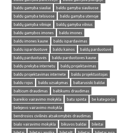
baldu gamyba siauliai
baldu gamyba siauliuose
baldu gamyba telsiuose
baldu gamyba utenoje
baldų gamyba vilniuje
baldų gamyba vilnius
baldu gamybos imones
baldu imones
baldu imones kaune
baldu ispardavimas
baldu isparduotuve
baldu kainos
baldų parduotuvė
baldų parduotuvės
baldu parduotuves kaune
baldu prekyba internetu
baldų projektavimas
baldu projektavimas internete
baldu projektuotojas
baldu rojus
baldu uzsakymas
baltarusiski baldai
balticum draudimas
baltikums draudimas
bareikio vairavimo mokykla
batu spinta
be kategorija
belejevo vairavimo mokykla
bendrosios civilinės atsakomybės draudimas
bialo vairavimo mokykla
bikuvos baldai
bileitai
biletai
biletai i anglija
biletailt
bilietai
bilietai avia