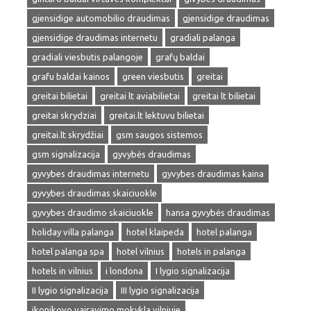
gjensidige automobilio draudimas
gjensidige draudimas
gjensidige draudimas internetu
gradiali palanga
gradiali viesbutis palangoje
grafų baldai
grafu baldai kainos
green viesbutis
greitai
greitai bilietai
greitai lt aviabilietai
greitai lt bilietai
greitai skrydziai
greitai.lt lektuvu bilietai
greitai.lt skrydžiai
gsm saugos sistemos
gsm signalizacija
gyvybės draudimas
gyvybes draudimas internetu
gyvybes draudimas kaina
gyvybes draudimas skaiciuokle
gyvybes draudimo skaiciuokle
hansa gyvybės draudimas
holiday villa palanga
hotel klaipeda
hotel palanga
hotel palanga spa
hotel vilnius
hotels in palanga
hotels in vilnius
i londona
I lygio signalizacija
II lygio signalizacija
III lygio signalizacija
ikonikovo vairavimo mokykla vilniuje