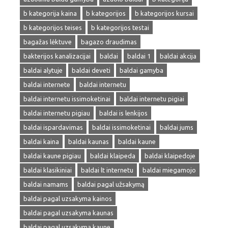
b kategorija kaina
b kategorijos
b kategorijos kursai
b kategorijos teises
b kategorijos testai
bagažas lėktuve
bagazo draudimas
bakterijos kanalizacijai
baldai
baldai 1
baldai akcija
baldai alytuje
baldai deveti
baldai gamyba
baldai internete
baldai internetu
baldai internetu issimoketinai
baldai internetu pigiai
baldai internetu pigiau
baldai is lenkijos
baldai ispardavimas
baldai issimoketinai
baldai jums
baldai kaina
baldai kaunas
baldai kaune
baldai kaune pigiau
baldai klaipeda
baldai klaipedoje
baldai klasikiniai
baldai lt internetu
baldai miegamojo
baldai namams
baldai pagal užsakymą
baldai pagal uzsakyma kainos
baldai pagal uzsakyma kaunas
baldai pagal uzsakyma kaune