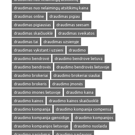
draudimas nuo nelaimingų atsitikimų kaina
draudimas online
draudimas pigiau
draudimas pigiausias
draudimas seesam
draudimas skaičiuoklė
draudimas sveikatos
draudimas tai
draudimas uzsienyje
draudimas vykstant i uzsieni
draudimo
draudimo bendrovė
draudimo bendrove lietuva
draudimo bendrovės
draudimo bendrovės lietuvoje
draudimo brokeriai
draudimo brokeriai siauliai
draudimo brokeris
draudimo įmonės
draudimo imones lietuvoje
draudimo kaina
draudimo kainos
draudimo kainos skaičiuoklė
draudimo kompanija
draudimo kompanija compensa
draudimo kompanija gjensidige
draudimo kompanijos
draudimo kompanijos lietuvoje
draudimo nuolaida
draudimo pasiulymai
draudimo paslaugos