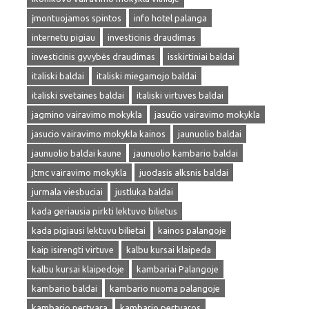
įmontuojamos spintos
info hotel palanga
internetu pigiau
investicinis draudimas
investicinis gyvybės draudimas
isskirtiniai baldai
italiski baldai
italiski miegamojo baldai
italiski svetaines baldai
italiski virtuves baldai
jagmino vairavimo mokykla
jasučio vairavimo mokykla
jasucio vairavimo mokykla kainos
jaunuolio baldai
jaunuolio baldai kaune
jaunuolio kambario baldai
jtmc vairavimo mokykla
juodasis alksnis baldai
jurmala viesbuciai
justluka baldai
kada geriausia pirkti lektuvo bilietus
kada pigiausi lektuvu bilietai
kainos palangoje
kaip isirengti virtuve
kalbu kursai klaipeda
kalbu kursai klaipedoje
kambariai Palangoje
kambario baldai
kambario nuoma palangoje
kambario pertvara
kambario pertvaros