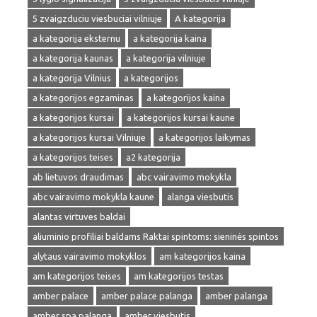
5 zvaigzduciu viesbuciai vilniuje
A kategorija
a kategorija eksternu
a kategorija kaina
a kategorija kaunas
a kategorija vilniuje
a kategorija Vilnius
a kategorijos
a kategorijos egzaminas
a kategorijos kaina
a kategorijos kursai
a kategorijos kursai kaune
a kategorijos kursai Vilniuje
a kategorijos laikymas
a kategorijos teises
a2 kategorija
ab lietuvos draudimas
abc vairavimo mokykla
abc vairavimo mokykla kaune
alanga viesbutis
alantas virtuves baldai
aliuminio profiliai baldams Raktai spintoms: sieninės spintos
alytaus vairavimo mokyklos
am kategorijos kaina
am kategorijos teises
am kategorijos testas
amber palace
amber palace palanga
amber palanga
amber spa palanga
amber viesbutis