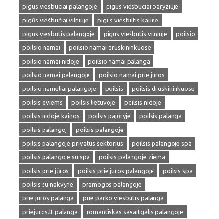
pigus viesbuciai palangoje
pigus viesbuciai paryziuje
pigūs viešbučiai vilniuje
pigus viesbutis kaune
pigus viesbutis palangoje
pigus viešbutis vilniuje
poilsio
poilsio namai
poilsio namai druskininkuose
poilsio namai nidoje
poilsio namai palanga
poilsio namai palangoje
poilsio namai prie juros
poilsio nameliai palangoje
poilsis
poilsis druskininkuose
poilsis dviems
poilsis lietuvoje
poilsis nidoje
poilsis nidoje kainos
poilsis pajūryje
poilsis palanga
poilsis palangoj
poilsis palangoje
poilsis palangoje privatus sektorius
poilsis palangoje spa
poilsis palangoje su spa
poilsis palangoje ziema
poilsis prie jūros
poilsis prie juros palangoje
poilsis spa
poilsis su nakvyne
pramogos palangoje
prie juros palanga
prie parko viesbutis palanga
priejuros.lt palanga
romantiskas savaitgalis palangoje