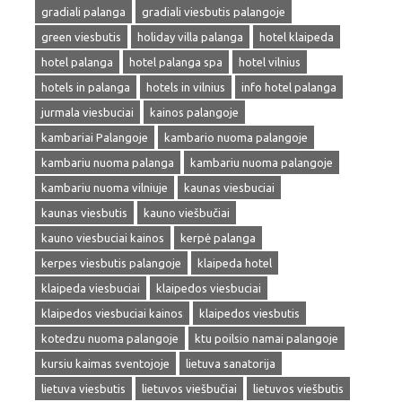
gradiali palanga
gradiali viesbutis palangoje
green viesbutis
holiday villa palanga
hotel klaipeda
hotel palanga
hotel palanga spa
hotel vilnius
hotels in palanga
hotels in vilnius
info hotel palanga
jurmala viesbuciai
kainos palangoje
kambariai Palangoje
kambario nuoma palangoje
kambariu nuoma palanga
kambariu nuoma palangoje
kambariu nuoma vilniuje
kaunas viesbuciai
kaunas viesbutis
kauno viešbučiai
kauno viesbuciai kainos
kerpė palanga
kerpes viesbutis palangoje
klaipeda hotel
klaipeda viesbuciai
klaipedos viesbuciai
klaipedos viesbuciai kainos
klaipedos viesbutis
kotedzu nuoma palangoje
ktu poilsio namai palangoje
kursiu kaimas sventojoje
lietuva sanatorija
lietuva viesbutis
lietuvos viešbučiai
lietuvos viešbutis