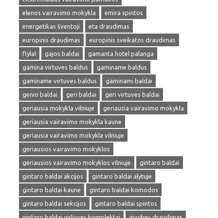
elenos vairavimo mokykla
emira spintos
energetikas šventoji
eta draudimas
europinis draudimas
europinis sveikatos draudimas
flylal
gajos baldai
gamanta hotel palanga
gamina virtuves baldus
gaminame baldus
gaminame virtuves baldus
gaminami baldai
genio baldai
geri baldai
geri virtuves baldai
geriausia mokykla vilniuje
geriausia vairavimo mokykla
geriausia vairavimo mokykla kaune
geriausia vairavimo mokykla vilniuje
geriausios vairavimo mokyklos
geriausios vairavimo mokyklos vilniuje
gintaro baldai
gintaro baldai akcijos
gintaro baldai alytuje
gintaro baldai kaune
gintaro baldai komodos
gintaro baldai sekcijos
gintaro baldai spintos
gintaro baldai virtuves komplektai
givybes draudimas