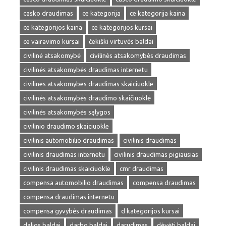
casko draudimas
ce kategorija
ce kategorija kaina
ce kategorijos kaina
ce kategorijos kursai
ce vairavimo kursai
čekiški virtuvės baldai
civilinė atsakomybė
civilinės atsakomybės draudimas
civilinės atsakomybės draudimas internetu
civilines atsakomybes draudimas skaiciuokle
civilinės atsakomybės draudimo skaičiuoklė
civilinės atsakomybės sąlygos
civilinio draudimo skaiciuokle
civilinis automobilio draudimas
civilinis draudimas
civilinis draudimas internetu
civilinis draudimas pigiausias
civilinis draudimas skaiciuokle
cmr draudimas
compensa automobilio draudimas
compensa draudimas
compensa draudimas internetu
compensa gyvybės draudimas
d kategorijos kursai
dalios baldai
darbo baldai
darudimas
dėvėti baldai