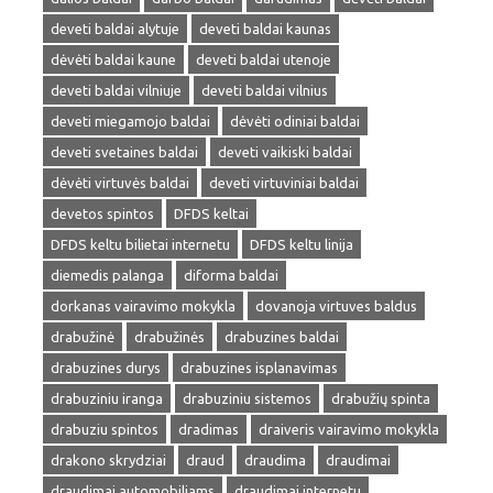
deveti baldai alytuje
deveti baldai kaunas
dėvėti baldai kaune
deveti baldai utenoje
deveti baldai vilniuje
deveti baldai vilnius
deveti miegamojo baldai
dėvėti odiniai baldai
deveti svetaines baldai
deveti vaikiski baldai
dėvėti virtuvės baldai
deveti virtuviniai baldai
devetos spintos
DFDS keltai
DFDS keltu bilietai internetu
DFDS keltu linija
diemedis palanga
diforma baldai
dorkanas vairavimo mokykla
dovanoja virtuves baldus
drabužinė
drabužinės
drabuzines baldai
drabuzines durys
drabuzines isplanavimas
drabuziniu iranga
drabuziniu sistemos
drabužių spinta
drabuziu spintos
dradimas
draiveris vairavimo mokykla
drakono skrydziai
draud
draudima
draudimai
draudimai automobiliams
draudimai internetu