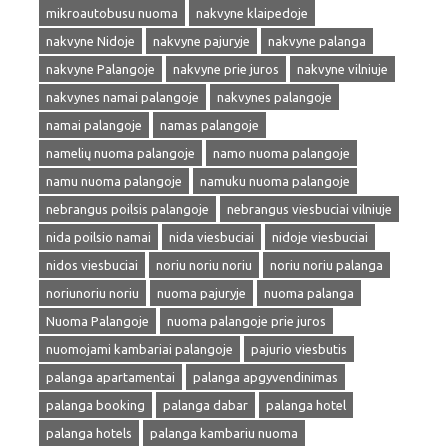
mikroautobusu nuoma
nakvyne klaipedoje
nakvyne Nidoje
nakvyne pajuryje
nakvyne palanga
nakvyne Palangoje
nakvyne prie juros
nakvyne vilniuje
nakvynes namai palangoje
nakvynes palangoje
namai palangoje
namas palangoje
namelių nuoma palangoje
namo nuoma palangoje
namu nuoma palangoje
namuku nuoma palangoje
nebrangus poilsis palangoje
nebrangus viesbuciai vilniuje
nida poilsio namai
nida viesbuciai
nidoje viesbuciai
nidos viesbuciai
noriu noriu noriu
noriu noriu palanga
noriunoriu noriu
nuoma pajuryje
nuoma palanga
Nuoma Palangoje
nuoma palangoje prie juros
nuomojami kambariai palangoje
pajurio viesbutis
palanga apartamentai
palanga apgyvendinimas
palanga booking
palanga dabar
palanga hotel
palanga hotels
palanga kambariu nuoma