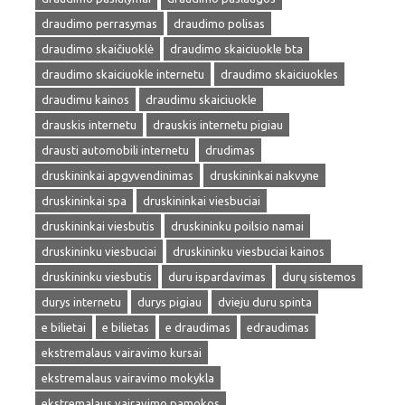
draudimo perrasymas
draudimo polisas
draudimo skaičiuoklė
draudimo skaiciuokle bta
draudimo skaiciuokle internetu
draudimo skaiciuokles
draudimu kainos
draudimu skaiciuokle
drauskis internetu
drauskis internetu pigiau
drausti automobili internetu
drudimas
druskininkai apgyvendinimas
druskininkai nakvyne
druskininkai spa
druskininkai viesbuciai
druskininkai viesbutis
druskininku poilsio namai
druskininku viesbuciai
druskininku viesbuciai kainos
druskininku viesbutis
duru ispardavimas
durų sistemos
durys internetu
durys pigiau
dvieju duru spinta
e bilietai
e bilietas
e draudimas
edraudimas
ekstremalaus vairavimo kursai
ekstremalaus vairavimo mokykla
ekstremalaus vairavimo pamokos