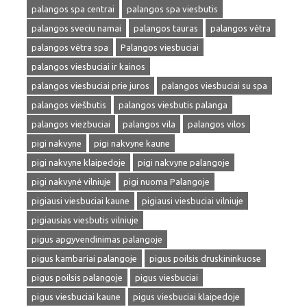
palangos spa centrai
palangos spa viesbutis
palangos sveciu namai
palangos tauras
palangos vėtra
palangos vėtra spa
Palangos viesbuciai
palangos viesbuciai ir kainos
palangos viesbuciai prie juros
palangos viesbuciai su spa
palangos viešbutis
palangos viesbutis palanga
palangos viezbuciai
palangos vila
palangos vilos
pigi nakvyne
pigi nakvyne kaune
pigi nakvyne klaipedoje
pigi nakvyne palangoje
pigi nakvynė vilniuje
pigi nuoma Palangoje
pigiausi viesbuciai kaune
pigiausi viesbuciai vilniuje
pigiausias viesbutis vilniuje
pigus apgyvendinimas palangoje
pigus kambariai palangoje
pigus poilsis druskininkuose
pigus poilsis palangoje
pigus viesbuciai
pigus viesbuciai kaune
pigus viesbuciai klaipedoje