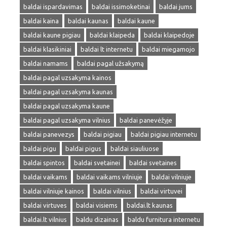
baldai ispardavimas
baldai issimoketinai
baldai jums
baldai kaina
baldai kaunas
baldai kaune
baldai kaune pigiau
baldai klaipeda
baldai klaipedoje
baldai klasikiniai
baldai lt internetu
baldai miegamojo
baldai namams
baldai pagal užsakymą
baldai pagal uzsakyma kainos
baldai pagal uzsakyma kaunas
baldai pagal uzsakyma kaune
baldai pagal uzsakyma vilnius
baldai panevėžyje
baldai panevezys
baldai pigiau
baldai pigiau internetu
baldai pigu
baldai pigus
baldai siauliuose
baldai spintos
baldai svetainei
baldai svetaines
baldai vaikams
baldai vaikams vilniuje
baldai vilniuje
baldai vilniuje kainos
baldai vilnius
baldai virtuvei
baldai virtuves
baldai visiems
baldai.lt kaunas
baldai.lt vilnius
baldu dizainas
baldu furnitura internetu