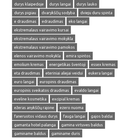
durys klaipedoje
durys langai
durys lauko
durys pigiau
dvarykščių sodyba
dvieju duru spinta
e draudimas
edraudimas
eko langai
ekstremalaus vairavimo kursai
ekstremalaus vairavimo mokykla
ekstremalaus vairavimo pamokos
elenos vairavimo mokykla
emira spintos
emolium kremas
energetikas šventoji
essex kremas
eta draudimas
eteriniai aliejai veidui
eukera langai
euro langai
europinis draudimas
europinis sveikatos draudimas
evaldo langai
eveline kosmetika
excipial kremas
ežeras anykščių rajone
ezero nuoma
faneruotos vidaus durys
fauga langai
gajos baldai
gamanta hotel palanga
gamina virtuves baldus
gaminame baldus
gaminame duris