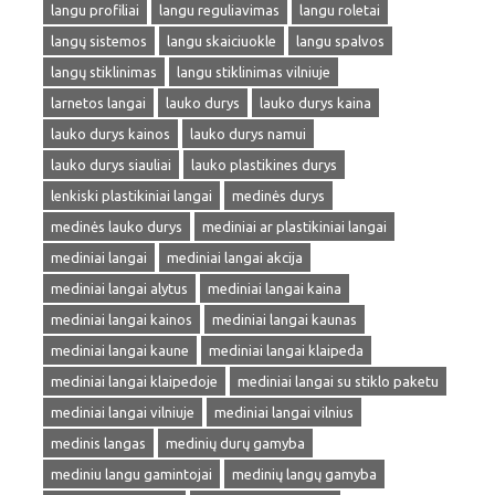
langu profiliai
langu reguliavimas
langu roletai
langų sistemos
langu skaiciuokle
langu spalvos
langų stiklinimas
langu stiklinimas vilniuje
larnetos langai
lauko durys
lauko durys kaina
lauko durys kainos
lauko durys namui
lauko durys siauliai
lauko plastikines durys
lenkiski plastikiniai langai
medinės durys
medinės lauko durys
mediniai ar plastikiniai langai
mediniai langai
mediniai langai akcija
mediniai langai alytus
mediniai langai kaina
mediniai langai kainos
mediniai langai kaunas
mediniai langai kaune
mediniai langai klaipeda
mediniai langai klaipedoje
mediniai langai su stiklo paketu
mediniai langai vilniuje
mediniai langai vilnius
medinis langas
medinių durų gamyba
mediniu langu gamintojai
medinių langų gamyba