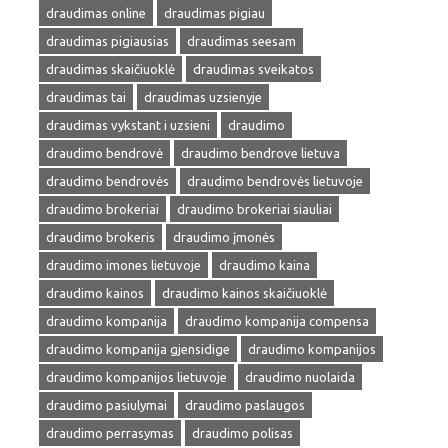
draudimas online
draudimas pigiau
draudimas pigiausias
draudimas seesam
draudimas skaičiuoklė
draudimas sveikatos
draudimas tai
draudimas uzsienyje
draudimas vykstant i uzsieni
draudimo
draudimo bendrovė
draudimo bendrove lietuva
draudimo bendrovės
draudimo bendrovės lietuvoje
draudimo brokeriai
draudimo brokeriai siauliai
draudimo brokeris
draudimo įmonės
draudimo imones lietuvoje
draudimo kaina
draudimo kainos
draudimo kainos skaičiuoklė
draudimo kompanija
draudimo kompanija compensa
draudimo kompanija gjensidige
draudimo kompanijos
draudimo kompanijos lietuvoje
draudimo nuolaida
draudimo pasiulymai
draudimo paslaugos
draudimo perrasymas
draudimo polisas