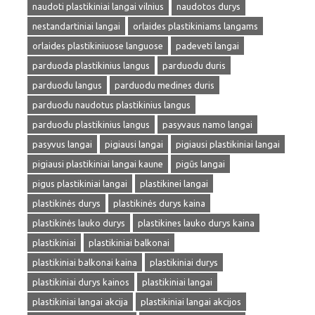
naudoti plastikiniai langai vilnius
naudotos durys
nestandartiniai langai
orlaides plastikiniams langams
orlaides plastikiniuose languose
padeveti langai
parduoda plastikinius langus
parduodu duris
parduodu langus
parduodu medines duris
parduodu naudotus plastikinius langus
parduodu plastikinius langus
pasyvaus namo langai
pasyvus langai
pigiausi langai
pigiausi plastikiniai langai
pigiausi plastikiniai langai kaune
pigūs langai
pigus plastikiniai langai
plastikinei langai
plastikinės durys
plastikinės durys kaina
plastikinės lauko durys
plastikines lauko durys kaina
plastikiniai
plastikiniai balkonai
plastikiniai balkonai kaina
plastikiniai durys
plastikiniai durys kainos
plastikiniai langai
plastikiniai langai akcija
plastikiniai langai akcijos