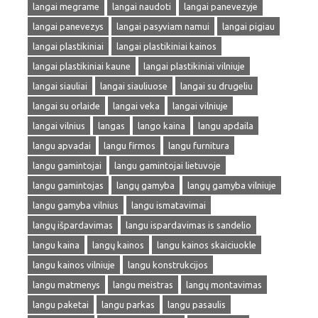
langai megrame
langai naudoti
langai panevezyje
langai panevezys
langai pasyviam namui
langai pigiau
langai plastikiniai
langai plastikiniai kainos
langai plastikiniai kaune
langai plastikiniai vilniuje
langai siauliai
langai siauliuose
langai su drugeliu
langai su orlaide
langai veka
langai vilniuje
langai vilnius
langas
lango kaina
langu apdaila
langu apvadai
langu firmos
langu furnitura
langu gamintojai
langu gamintojai lietuvoje
langu gamintojas
langų gamyba
langų gamyba vilniuje
langu gamyba vilnius
langu ismatavimai
langų išpardavimas
langu ispardavimas is sandelio
langu kaina
langų kainos
langu kainos skaiciuokle
langu kainos vilniuje
langu konstrukcijos
langu matmenys
langu meistras
langų montavimas
langu paketai
langu parkas
langu pasaulis