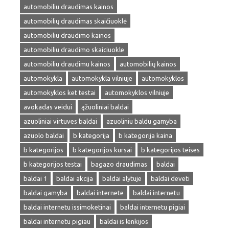
automobiliu draudimas kainos
automobilių draudimas skaičiuoklė
automobiliu draudimo kainos
automobiliu draudimo skaiciuokle
automobiliu draudimu kainos
automobilių kainos
automokykla
automokykla vilniuje
automokyklos
automokyklos ket testai
automokyklos vilniuje
avokadas veidui
ąžuoliniai baldai
azuoliniai virtuves baldai
azuoliniu baldu gamyba
azuolo baldai
b kategorija
b kategorija kaina
b kategorijos
b kategorijos kursai
b kategorijos teises
b kategorijos testai
bagazo draudimas
baldai
baldai 1
baldai akcija
baldai alytuje
baldai deveti
baldai gamyba
baldai internete
baldai internetu
baldai internetu issimoketinai
baldai internetu pigiai
baldai internetu pigiau
baldai is lenkijos