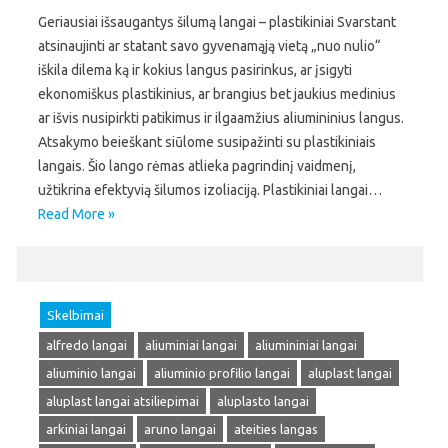
Geriausiai išsaugantys šilumą langai – plastikiniai Svarstant
atsinaujinti ar statant savo gyvenamąją vietą „nuo nulio“
iškila dilema ką ir kokius langus pasirinkus, ar įsigyti
ekonomiškus plastikinius, ar brangius bet jaukius medinius
ar išvis nusipirkti patikimus ir ilgaamžius aliumininius langus.
Atsakymo beieškant siūlome susipažinti su plastikiniais
langais. Šio lango rėmas atlieka pagrindinį vaidmenį,
užtikrina efektyvią šilumos izoliaciją. Plastikiniai langai…
Read More »
Skelbimai
alfredo langai
aliuminiai langai
aliumininiai langai
aliuminio langai
aliuminio profilio langai
aluplast langai
aluplast langai atsiliepimai
aluplasto langai
arkiniai langai
aruno langai
ateities langas