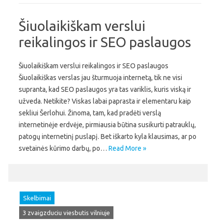
Šiuolaikiškam verslui
reikalingos ir SEO paslaugos
Šiuolaikiškam verslui reikalingos ir SEO paslaugos
Šiuolaikiškas verslas jau šturmuoja internetą, tik ne visi
supranta, kad SEO paslaugos yra tas variklis, kuris viską ir
užveda. Netikite? Viskas labai paprasta ir elementaru kaip
sekliui Šerlohui. Žinoma, tam, kad pradėti verslą
internetinėje erdvėje, pirmiausia būtina susikurti patrauklų,
patogų internetinį puslapį. Bet iškarto kyla klausimas, ar po
svetainės kūrimo darbų, po…
Read More »
Skelbimai
3 zvaigzduciu viesbutis vilniuje