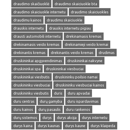
draudimo skaičiuoklė
draudimo skaiciuokle bta
draudimo skaiciuokle internetu
draudimo skaiciuokles
draudimu kainos
draudimu skaiciuokle
drauskis internetu
drauskis internetu pigiau
drausti automobili internetu
drekinamasis kremas
drekinamasis veido kremas
drekinamieji veido kremai
drekinantis kremas
drekinantis veido kremas
drudimas
druskininkai apgyvendinimas
druskininkai nakvyne
druskininkai spa
druskininkai viesbuciai
druskininkai viesbutis
druskininku poilsio namai
druskininku viesbuciai
druskininku viesbuciai kainos
druskininku viesbutis
duris
duru apvadai
duru centras
durų gamyba
duru ispardavimas
duru kainos
durų pasaulis
duru rankenos
durų sistemos
durys
durys akcija
durys internetu
durys kaina
durys kaunas
durys kaune
durys klaipeda