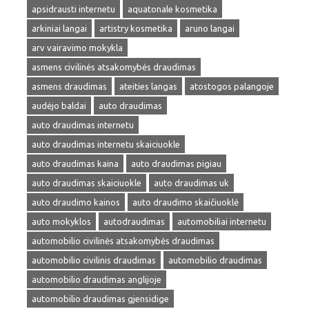
apsidrausti internetu
aquatonale kosmetika
arkiniai langai
artistry kosmetika
aruno langai
arv vairavimo mokykla
asmens civilinės atsakomybės draudimas
asmens draudimas
ateities langas
atostogos palangoje
audėjo baldai
auto draudimas
auto draudimas internetu
auto draudimas internetu skaiciuokle
auto draudimas kaina
auto draudimas pigiau
auto draudimas skaiciuokle
auto draudimas uk
auto draudimo kainos
auto draudimo skaičiuoklė
auto mokyklos
autodraudimas
automobiliai internetu
automobilio civilinės atsakomybės draudimas
automobilio civilinis draudimas
automobilio draudimas
automobilio draudimas anglijoje
automobilio draudimas gjensidige