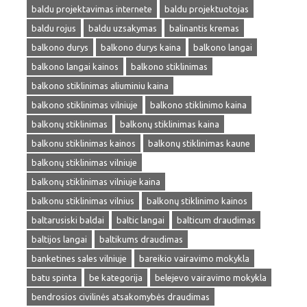
baldu projektavimas internete
baldu projektuotojas
baldu rojus
baldu uzsakymas
balinantis kremas
balkono durys
balkono durys kaina
balkono langai
balkono langai kainos
balkono stiklinimas
balkono stiklinimas aliuminiu kaina
balkono stiklinimas vilniuje
balkono stiklinimo kaina
balkonų stiklinimas
balkonų stiklinimas kaina
balkonu stiklinimas kainos
balkonų stiklinimas kaune
balkonų stiklinimas vilniuje
balkonų stiklinimas vilniuje kaina
balkonu stiklinimas vilnius
balkonų stiklinimo kainos
baltarusiski baldai
baltic langai
balticum draudimas
baltijos langai
baltikums draudimas
banketines sales vilniuje
bareikio vairavimo mokykla
batu spinta
be kategorija
belejevo vairavimo mokykla
bendrosios civilinės atsakomybės draudimas