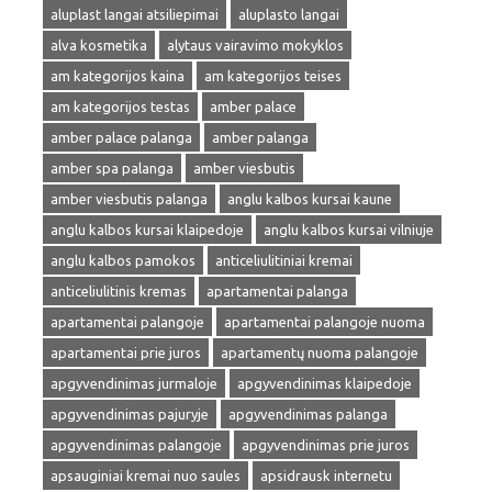
aluplast langai atsiliepimai
aluplasto langai
alva kosmetika
alytaus vairavimo mokyklos
am kategorijos kaina
am kategorijos teises
am kategorijos testas
amber palace
amber palace palanga
amber palanga
amber spa palanga
amber viesbutis
amber viesbutis palanga
anglu kalbos kursai kaune
anglu kalbos kursai klaipedoje
anglu kalbos kursai vilniuje
anglu kalbos pamokos
anticeliulitiniai kremai
anticeliulitinis kremas
apartamentai palanga
apartamentai palangoje
apartamentai palangoje nuoma
apartamentai prie juros
apartamentų nuoma palangoje
apgyvendinimas jurmaloje
apgyvendinimas klaipedoje
apgyvendinimas pajuryje
apgyvendinimas palanga
apgyvendinimas palangoje
apgyvendinimas prie juros
apsauginiai kremai nuo saules
apsidrausk internetu