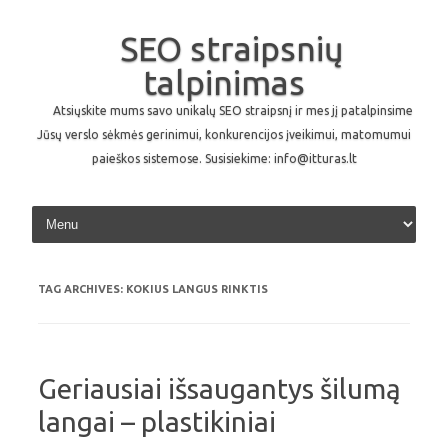
SEO straipsnių
talpinimas
Atsiųskite mums savo unikalų SEO straipsnį ir mes jį patalpinsime
Jūsų verslo sėkmės gerinimui, konkurencijos įveikimui, matomumui
paieškos sistemose. Susisiekime: info@itturas.lt
Skip to content
TAG ARCHIVES:
KOKIUS LANGUS RINKTIS
Geriausiai išsaugantys šilumą
langai – plastikiniai