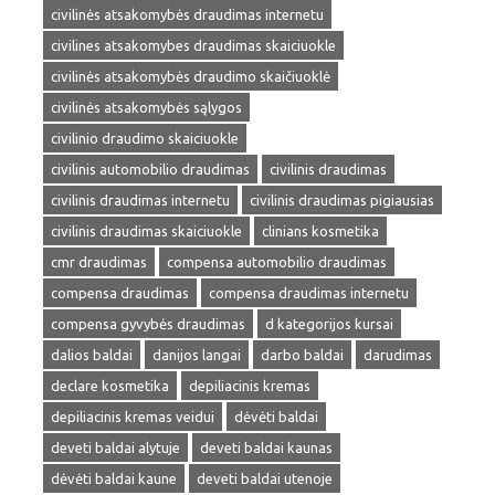
civilinės atsakomybės draudimas internetu
civilines atsakomybes draudimas skaiciuokle
civilinės atsakomybės draudimo skaičiuoklė
civilinės atsakomybės sąlygos
civilinio draudimo skaiciuokle
civilinis automobilio draudimas
civilinis draudimas
civilinis draudimas internetu
civilinis draudimas pigiausias
civilinis draudimas skaiciuokle
clinians kosmetika
cmr draudimas
compensa automobilio draudimas
compensa draudimas
compensa draudimas internetu
compensa gyvybės draudimas
d kategorijos kursai
dalios baldai
danijos langai
darbo baldai
darudimas
declare kosmetika
depiliacinis kremas
depiliacinis kremas veidui
dėvėti baldai
deveti baldai alytuje
deveti baldai kaunas
dėvėti baldai kaune
deveti baldai utenoje