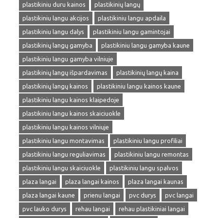
plastikiniu duru kainos
plastikinių langų
plastikiniu langu akcijos
plastikiniu langu apdaila
plastikiniu langu dalys
plastikiniu langu gamintojai
plastikinių langų gamyba
plastikiniu langu gamyba kaune
plastikiniu langu gamyba vilniuje
plastikinių langų išpardavimas
plastikinių langų kaina
plastikinių langų kainos
plastikiniu langu kainos kaune
plastikiniu langu kainos klaipedoje
plastikiniu langu kainos skaiciuokle
plastikiniu langu kainos vilniuje
plastikiniu langu montavimas
plastikiniu langu profiliai
plastikiniu langu reguliavimas
plastikiniu langu remontas
plastikiniu langu skaiciuokle
plastikiniu langu spalvos
plaza langai
plaza langai kainos
plaza langai kaunas
plaza langai kaune
prienu langai
pvc durys
pvc langai
pvc lauko durys
rehau langai
rehau plastikiniai langai