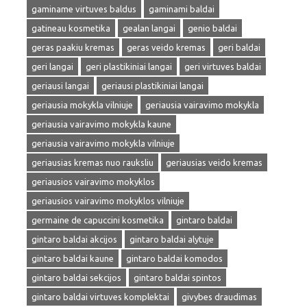
gaminame virtuves baldus
gaminami baldai
gatineau kosmetika
gealan langai
genio baldai
geras paakiu kremas
geras veido kremas
geri baldai
geri langai
geri plastikiniai langai
geri virtuves baldai
geriausi langai
geriausi plastikiniai langai
geriausia mokykla vilniuje
geriausia vairavimo mokykla
geriausia vairavimo mokykla kaune
geriausia vairavimo mokykla vilniuje
geriausias kremas nuo rauksliu
geriausias veido kremas
geriausios vairavimo mokyklos
geriausios vairavimo mokyklos vilniuje
germaine de capuccini kosmetika
gintaro baldai
gintaro baldai akcijos
gintaro baldai alytuje
gintaro baldai kaune
gintaro baldai komodos
gintaro baldai sekcijos
gintaro baldai spintos
gintaro baldai virtuves komplektai
givybes draudimas