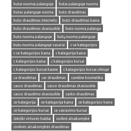
butai nuomai palangoje
butai palangoje nuoma
butas palangoje nuoma
buto draudimas
buto draudimas internetu
buto draudimas kaina
buto draudimas skaiciuokle
buto nuoma palanga
buto nuoma palangoje
butų nuoma palangoje
butu nuoma palangoje vasarai
c ce kategorijos
c ce kategorijos kaina
c kategorija kaina
c kategorijos kaina
c kategorijos kursai
c kategorijos kursai kaune
c kategorijos kursai vilniuje
ca draudimas
car draudimas
careline kosmetika
casco draudimas
casco draudimas skaiciuokle
casco draudimo skaiciuokle
casko draudimas
ce kategorija
ce kategorija kaina
ce kategorijos kaina
ce kategorijos kursai
ce vairavimo kursai
čekiški virtuvės baldai
civilinė atsakomybė
civilinės atsakomybės draudimas