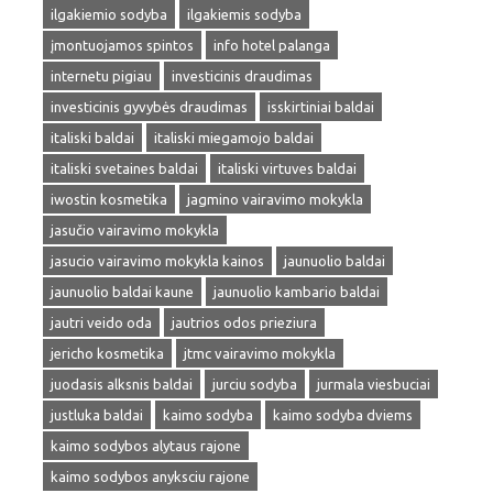
ilgakiemio sodyba
ilgakiemis sodyba
įmontuojamos spintos
info hotel palanga
internetu pigiau
investicinis draudimas
investicinis gyvybės draudimas
isskirtiniai baldai
italiski baldai
italiski miegamojo baldai
italiski svetaines baldai
italiski virtuves baldai
iwostin kosmetika
jagmino vairavimo mokykla
jasučio vairavimo mokykla
jasucio vairavimo mokykla kainos
jaunuolio baldai
jaunuolio baldai kaune
jaunuolio kambario baldai
jautri veido oda
jautrios odos prieziura
jericho kosmetika
jtmc vairavimo mokykla
juodasis alksnis baldai
jurciu sodyba
jurmala viesbuciai
justluka baldai
kaimo sodyba
kaimo sodyba dviems
kaimo sodybos alytaus rajone
kaimo sodybos anyksciu rajone