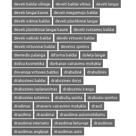
deveti baldai vilniuje
deveti baldai vilnius
deveti langai
deveti langai kaune
deveti miegamojo baldai
dėvėti odiniai baldai
deveti plastikiniai langai
deveti plastikiniai langai kaune
deveti svetaines baldai
deveti vaikiski baldai
dėvėti virtuvės baldai
deveti virtuviniai baldai
devetos spintos
diemedis palanga
diforma baldai
doleta langai
doliva kosmetika
dorkanas vairavimo mokykla
dovanoja virtuves baldus
drabužinė
drabužinės
drabuzines baldai
drabuzines durys
drabuzines isplanavimas
drabuziniu iranga
drabuziniu sistemos
drabužių spinta
drabuziu spintos
dradimas
draiveris vairavimo mokykla
draud
draudima
draudimai
draudimai automobiliams
draudimai internetu
draudimai lietuvoje
draudimas
draudimas anglijoje
draudimas auto