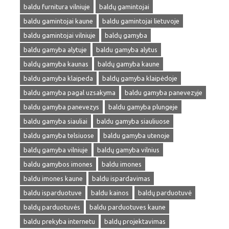
baldu furnitura vilniuje
baldų gamintojai
baldu gamintojai kaune
baldu gamintojai lietuvoje
baldu gamintojai vilniuje
baldų gamyba
baldu gamyba alytuje
baldu gamyba alytus
baldų gamyba kaunas
baldų gamyba kaune
baldu gamyba klaipeda
baldų gamyba klaipėdoje
baldu gamyba pagal uzsakyma
baldu gamyba panevezyje
baldu gamyba panevezys
baldu gamyba plungeje
baldu gamyba siauliai
baldu gamyba siauliuose
baldu gamyba telsiuose
baldu gamyba utenoje
baldų gamyba vilniuje
baldų gamyba vilnius
baldu gamybos imones
baldu imones
baldu imones kaune
baldu ispardavimas
baldu isparduotuve
baldu kainos
baldų parduotuvė
baldų parduotuvės
baldu parduotuves kaune
baldu prekyba internetu
baldų projektavimas