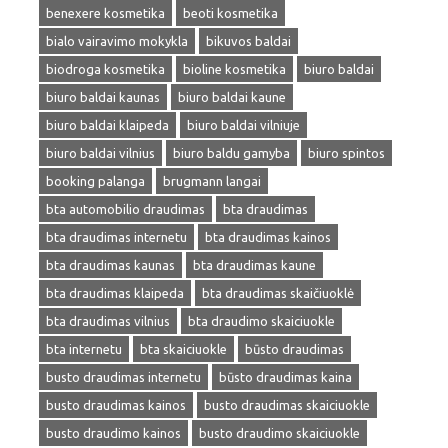
benexere kosmetika
beoti kosmetika
bialo vairavimo mokykla
bikuvos baldai
biodroga kosmetika
bioline kosmetika
biuro baldai
biuro baldai kaunas
biuro baldai kaune
biuro baldai klaipeda
biuro baldai vilniuje
biuro baldai vilnius
biuro baldu gamyba
biuro spintos
booking palanga
brugmann langai
bta automobilio draudimas
bta draudimas
bta draudimas internetu
bta draudimas kainos
bta draudimas kaunas
bta draudimas kaune
bta draudimas klaipeda
bta draudimas skaičiuoklė
bta draudimas vilnius
bta draudimo skaiciuokle
bta internetu
bta skaiciuokle
būsto draudimas
busto draudimas internetu
būsto draudimas kaina
busto draudimas kainos
busto draudimas skaiciuokle
busto draudimo kainos
busto draudimo skaiciuokle