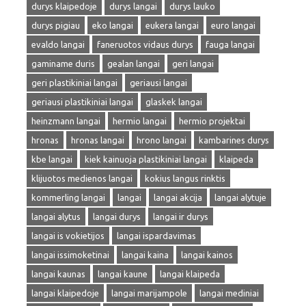
durys klaipedoje
durys langai
durys lauko
durys pigiau
eko langai
eukera langai
euro langai
evaldo langai
faneruotos vidaus durys
fauga langai
gaminame duris
gealan langai
geri langai
geri plastikiniai langai
geriausi langai
geriausi plastikiniai langai
glaskek langai
heinzmann langai
hermio langai
hermio projektai
hronas
hronas langai
hrono langai
kambarines durys
kbe langai
kiek kainuoja plastikiniai langai
klaipeda
klijuotos medienos langai
kokius langus rinktis
kommerling langai
langai
langai akcija
langai alytuje
langai alytus
langai durys
langai ir durys
langai is vokietijos
langai ispardavimas
langai issimoketinai
langai kaina
langai kainos
langai kaunas
langai kaune
langai klaipeda
langai klaipedoje
langai marijampole
langai mediniai