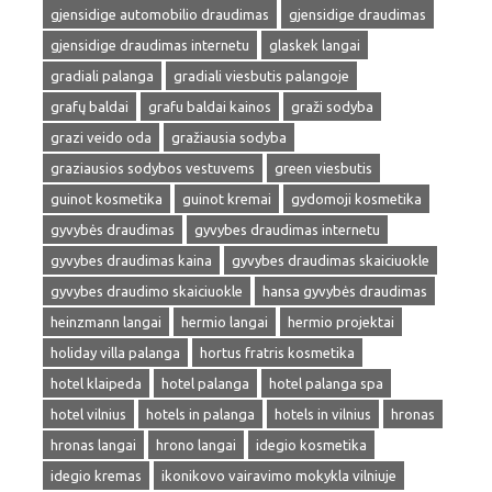
gjensidige automobilio draudimas
gjensidige draudimas
gjensidige draudimas internetu
glaskek langai
gradiali palanga
gradiali viesbutis palangoje
grafų baldai
grafu baldai kainos
graži sodyba
grazi veido oda
gražiausia sodyba
graziausios sodybos vestuvems
green viesbutis
guinot kosmetika
guinot kremai
gydomoji kosmetika
gyvybės draudimas
gyvybes draudimas internetu
gyvybes draudimas kaina
gyvybes draudimas skaiciuokle
gyvybes draudimo skaiciuokle
hansa gyvybės draudimas
heinzmann langai
hermio langai
hermio projektai
holiday villa palanga
hortus fratris kosmetika
hotel klaipeda
hotel palanga
hotel palanga spa
hotel vilnius
hotels in palanga
hotels in vilnius
hronas
hronas langai
hrono langai
idegio kosmetika
idegio kremas
ikonikovo vairavimo mokykla vilniuje