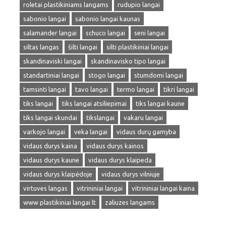
roletai plastikiniams langams
rudupio langai
sabonio langai
sabonio langai kaunas
salamander langai
schuco langai
seni langai
siltas langas
šilti langai
silti plastikiniai langai
skandinaviski langai
skandinavisko tipo langai
standartiniai langai
stogo langai
stumdomi langai
tamsinti langai
tavo langai
termo langai
tikri langai
tiks langai
tiks langai atsiliepimai
tiks langai kaune
tiks langai skundai
tikslangai
vakaru langai
varkojo langai
veka langai
vidaus durų gamyba
vidaus durys kaina
vidaus durys kainos
vidaus durys kaune
vidaus durys klaipeda
vidaus durys klaipėdoje
vidaus durys vilniuje
virtuves langas
vitrininiai langai
vitrininiai langai kaina
www plastikiniai langai lt
zaliuzes langams