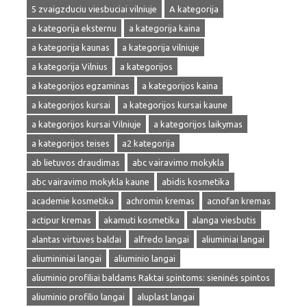
5 zvaigzduciu viesbuciai vilniuje
A kategorija
a kategorija eksternu
a kategorija kaina
a kategorija kaunas
a kategorija vilniuje
a kategorija Vilnius
a kategorijos
a kategorijos egzaminas
a kategorijos kaina
a kategorijos kursai
a kategorijos kursai kaune
a kategorijos kursai Vilniuje
a kategorijos laikymas
a kategorijos teises
a2 kategorija
ab lietuvos draudimas
abc vairavimo mokykla
abc vairavimo mokykla kaune
abidis kosmetika
academie kosmetika
achromin kremas
acnofan kremas
actipur kremas
akamuti kosmetika
alanga viesbutis
alantas virtuves baldai
alfredo langai
aliuminiai langai
aliumininiai langai
aliuminio langai
aliuminio profiliai baldams Raktai spintoms: sieninės spintos
aliuminio profilio langai
aluplast langai