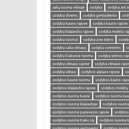
salių nuoma vilniuje
sodyba
sodyba ant e
sodyba dviems
sodyba gimtadieniui
sod
sodyba kauno rajone
sodyba kauno rajone
sodyba klaipedos rajone
sodyba moletu ra
sodyba nuomai
sodyba prie ežero
sodyb
sodyba salia vilniaus
sodyba sventems
s
sodyba trakuose nuoma
sodyba utenos raj
sodyba vilniaus rajone
sodyba vilniaus raj
sodyba vilnius
sodybos alytaus rajone
so
sodybos kaune nuoma
sodybos kauno rajo
sodybos klaipedos rajone
sodybos molėtų 
sodybos nuoma kaune
sodybos nuoma kaun
sodybos nuoma klaipedoje
sodybos nuoma 
sodybos nuoma panevezio rajone
sodybos
sodybos nuoma traku raj
sodybos nuoma tr
sodybos nuoma vestuvems
sodybos nuoma 