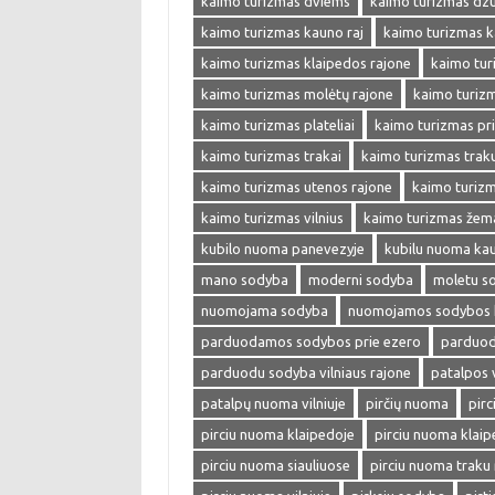
kaimo turizmas dviems
kaimo turizmas dzu
kaimo turizmas kauno raj
kaimo turizmas k
kaimo turizmas klaipedos rajone
kaimo tur
kaimo turizmas molėtų rajone
kaimo turiz
kaimo turizmas plateliai
kaimo turizmas pr
kaimo turizmas trakai
kaimo turizmas trak
kaimo turizmas utenos rajone
kaimo turizm
kaimo turizmas vilnius
kaimo turizmas žema
kubilo nuoma panevezyje
kubilu nuoma ka
mano sodyba
moderni sodyba
moletu s
nuomojama sodyba
nuomojamos sodybos 
parduodamos sodybos prie ezero
parduod
parduodu sodyba vilniaus rajone
patalpos
patalpų nuoma vilniuje
pirčių nuoma
pir
pirciu nuoma klaipedoje
pirciu nuoma klaip
pirciu nuoma siauliuose
pirciu nuoma traku 