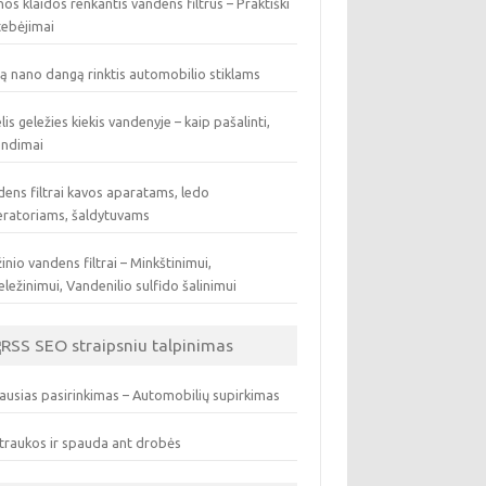
os klaidos renkantis vandens filtrus – Praktiški
tebėjimai
ą nano dangą rinktis automobilio stiklams
lis geležies kiekis vandenyje – kaip pašalinti,
endimai
ens filtrai kavos aparatams, ledo
eratoriams, šaldytuvams
inio vandens filtrai – Minkštinimui,
ležinimui, Vandenilio sulfido šalinimui
SEO straipsniu talpinimas
ausias pasirinkimas – Automobilių supirkimas
traukos ir spauda ant drobės