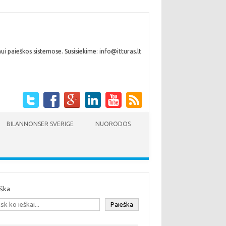
i paieškos sistemose. Susisiekime: info@itturas.lt
BILANNONSER SVERIGE
NUORODOS
eška
Paieška