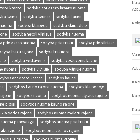
Kaip
zero kranto
sodyba ant ezero kranto nuoma
Atb
yba kaime
sodyba kaunas
sodyba kaune
Koky
 nuoma
sodyba klaipeda
sodyba klaipedoje
jone
sodyba netoli vilniaus
sodyba nuoma
a prie ezero nuoma
sodyba prie traku
sodyba prie vilniaus
odyba traku rajone
sodyba trakuose
Vand
one
sodyba vestuvems
sodyba vestuvems kaune
Atbu
one nuoma
sodyba vilniuje
sodyba vilniuje nuoma
dybos ant ezero kranto
sodybos kaune
Kaip
ne
sodybos kauno rajone nuoma
sodybos klaipedoje
rajone
sodybos nuoma
sodybos nuoma alytaus rajone
Kaip
e pigiai
sodybos nuoma kauno rajone
Kaip
klaipedos rajone
sodybos nuoma moletu rajone
 nuoma panevezyje
sodybos nuoma prie traku
aku rajone
sodybos nuoma utenos rajone
vilniaus rajone
sodybos nuoma vilniuje