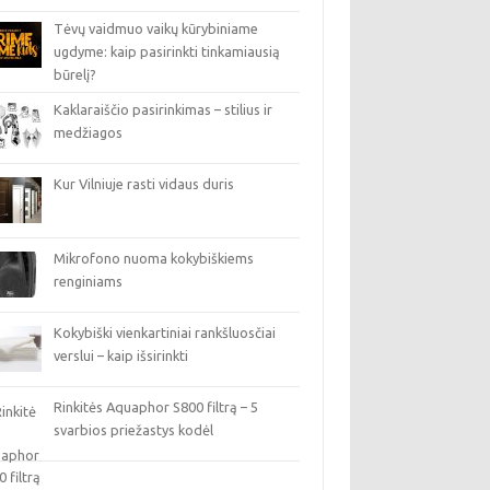
Tėvų vaidmuo vaikų kūrybiniame
ugdyme: kaip pasirinkti tinkamiausią
būrelį?
Kaklaraiščio pasirinkimas – stilius ir
medžiagos
Kur Vilniuje rasti vidaus duris
Mikrofono nuoma kokybiškiems
renginiams
Kokybiški vienkartiniai rankšluosčiai
verslui – kaip išsirinkti
Rinkitės Aquaphor S800 filtrą – 5
svarbios priežastys kodėl