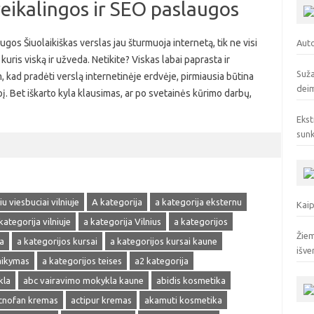
reikalingos ir SEO paslaugos
ugos Šiuolaikiškas verslas jau šturmuoja internetą, tik ne visi
Auto
kuris viską ir užveda. Netikite? Viskas labai paprasta ir
Suža
, kad pradėti verslą internetinėje erdvėje, pirmiausia būtina
deim
pį. Bet iškarto kyla klausimas, ar po svetainės kūrimo darbų,
Ekst
sunk
u viesbuciai vilniuje
A kategorija
a kategorija eksternu
Kaip
kategorija vilniuje
a kategorija Vilnius
a kategorijos
Žiem
a
a kategorijos kursai
a kategorijos kursai kaune
išve
laikymas
a kategorijos teises
a2 kategorija
kla
abc vairavimo mokykla kaune
abidis kosmetika
cnofan kremas
actipur kremas
akamuti kosmetika