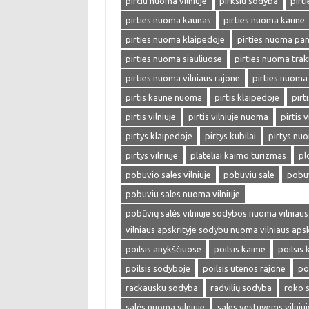
pirciu nuoma vilniuje
pirksiu sodyba
pirti
pirties nuoma kaunas
pirties nuoma kaune
pirties nuoma klaipedoje
pirties nuoma pa
pirties nuoma siauliuose
pirties nuoma trak
pirties nuoma vilniaus rajone
pirties nuoma 
pirtis kaune nuoma
pirtis klaipedoje
pirt
pirtis vilniuje
pirtis vilniuje nuoma
pirtis v
pirtys klaipedoje
pirtys kubilai
pirtys nu
pirtys vilniuje
plateliai kaimo turizmas
pl
pobuvio sales vilniuje
pobuviu sale
pobuv
pobuviu sales nuoma vilniuje
pobūvių salės vilniuje sodybos nuoma vilniaus
vilniaus apskrityje sodybu nuoma vilniaus ap
poilsis anykščiuose
poilsis kaime
poilsis
poilsis sodyboje
poilsis utenos rajone
poi
rackausku sodyba
radvilių sodyba
roko 
salės nuoma vilniuje
sales vestuvems vilniuj