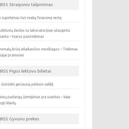
Straipsniu talpinimas
 supirkimas turi realią finansinę vertę
dėtuvių žiedas su laboratorijoje užaugintu
antu – tvarus pasirinkimas
remalų krūvį atlaikančios medžiagos – Tiekimas
iajai pramonei
Pigus lektuvu bilietai
 išsirinkti geriausią pelėsio valiklį
inių padangų žymėjimas yra svarbus – kaip
ngti klaidų
Gyvunu prekes