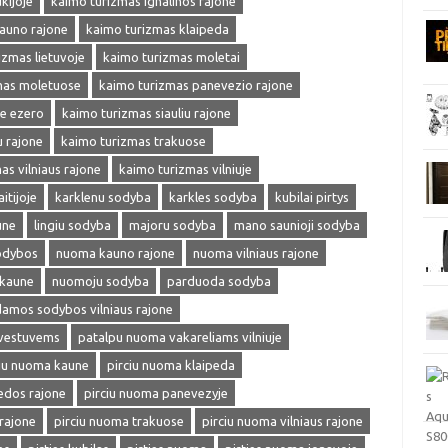
kijoje
kaimo turizmas ignalinos rajone
auno rajone
kaimo turizmas klaipeda
izmas lietuvoje
kaimo turizmas moletai
mas moletuose
kaimo turizmas panevezio rajone
ie ezero
kaimo turizmas siauliu rajone
u rajone
kaimo turizmas trakuose
as vilniaus rajone
kaimo turizmas vilniuje
itijoje
karklenu sodyba
karkles sodyba
kubilai pirtys
une
lingiu sodyba
majoru sodyba
mano saunioji sodyba
odybos
nuoma kauno rajone
nuoma vilniaus rajone
kaune
nuomoju sodyba
parduoda sodyba
amos sodybos vilniaus rajone
 vestuvems
patalpu nuoma vakareliams vilniuje
ciu nuoma kaune
pirciu nuoma klaipeda
edos rajone
pirciu nuoma panevezyje
rajone
pirciu nuoma trakuose
pirciu nuoma vilniaus rajone