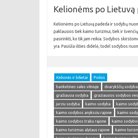
Kelionėms po Lietuvą
Kelionėms po Lietuvą padeda ir sodybų nuom
paklausios tiek kaimo turizmui, tiek ir švenči
pasirinkti, ko tik jam reikia. Sodybos skirstom
yra. Pasiūla išties didelė, todėl sodybos nu
Kelionės ir bilietai
Poilsis
banketines sales vilniuje
dvarykščių sodyba
gražiausia sodyba
graziausios sodybos ve
jurciu sodyba
kaimo sodyba
kaimo sody
kaimo sodybos anyksciu rajone
kaimo sody
kaimo sodybos traku rajone
kaimo sodybos 
kaimo turizmas alytaus rajone
kaimo turizm