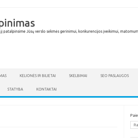
lpinimas
 jį patalpinsime Jūsų verslo sėkmės gerinimui, konkurencijos įveikimui, matomumu
Skip to content
MAS
KELIONĖS IR BILIETAI
SKELBIMAI
SEO PASLAUGOS
STATYBA
KONTAKTAI
Pai