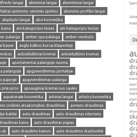
alfredo langai
aliuminiai langai
aliumininiai langai
Geri
 Raktai spintoms: sieninės spintos
aliuminio profilio langai
Jose
aluplasto langai
alva kosmetika
mai
 kaina
am kategorijos teises
am kategorijos testas
er palanga
amber spa palanga
amber viesbutis
D
ai kaune
anglu kalbos kursai klaipedoje
a
amokos
anticeliulitiniai kremai
anticeliulitinis kremas
dr
goje
apartamentai palangoje nuoma
dr
a palangoje
apgyvendinimas jurmaloje
dr
kain
 pajuryje
apgyvendinimas palanga
inte
prie juros
apsauginiai kremai nuo saules
auto
pigi
aquatonale kosmetika
arkiniai langai
artistry kosmetika
pigu
dr
ns civilinės atsakomybės draudimas
asmens draudimas
drau
ėjo baldai
auto draudimas
auto draudimas internetu
sk
dr
draudimas kaina
auto draudimas pigiau
dr
s uk
auto draudimo kainos
auto draudimo skaičiuoklė
dr