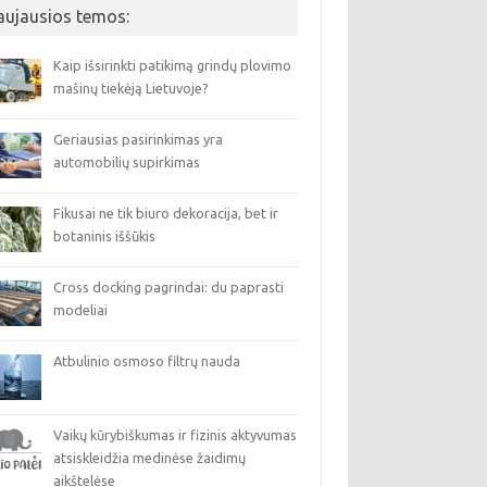
aujausios temos:
Kaip išsirinkti patikimą grindų plovimo
mašinų tiekėją Lietuvoje?
Geriausias pasirinkimas yra
automobilių supirkimas
Fikusai ne tik biuro dekoracija, bet ir
botaninis iššūkis
Cross docking pagrindai: du paprasti
modeliai
Atbulinio osmoso filtrų nauda
Vaikų kūrybiškumas ir fizinis aktyvumas
atsiskleidžia medinėse žaidimų
aikštelėse