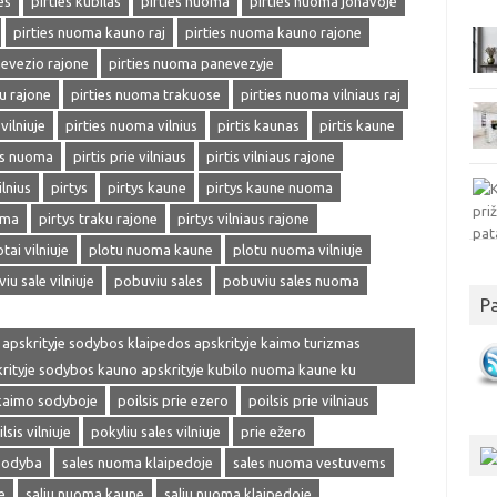
es
pirties kubilas
pirties nuoma
pirties nuoma jonavoje
pirties nuoma kauno raj
pirties nuoma kauno rajone
nevezio rajone
pirties nuoma panevezyje
u rajone
pirties nuoma trakuose
pirties nuoma vilniaus raj
vilniuje
pirties nuoma vilnius
pirtis kaunas
pirtis kaune
is nuoma
pirtis prie vilniaus
pirtis vilniaus rajone
ilnius
pirtys
pirtys kaune
pirtys kaune nuoma
oma
pirtys traku rajone
pirtys vilniaus rajone
otai vilniuje
plotu nuoma kaune
plotu nuoma vilniuje
iu sale vilniuje
pobuviu sales
pobuviu sales nuoma
P
 apskrityje sodybos klaipedos apskrityje kaimo turizmas
skrityje sodybos kauno apskrityje kubilo nuoma kaune ku
 kaimo sodyboje
poilsis prie ezero
poilsis prie vilniaus
lsis vilniuje
pokyliu sales vilniuje
prie ežero
sodyba
sales nuoma klaipedoje
sales nuoma vestuvems
e
saliu nuoma kaune
saliu nuoma klaipedoje