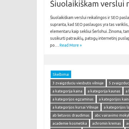
Šiuolaikiškam verslui 
Šiuolaikiškam verslui reikalingos ir SEO pasla
supranta, kad SEO paslaugos yra tas variklis, 
elementaru kaip sekliui Šerlohui. Žinoma, tam
susikurti patrauklų, patogų internetinį pusla
po…
Read More »
Skelbimai
3 zvaigzduciu viesbutis vilniuje
5 zvaigzduci
a kategorija kaina
a kategorija kaunas
a 
a kategorijos egzaminas
a kategorijos kain
a kategorijos kursai Vilniuje
a kategorijos 
ab lietuvos draudimas
abc vairavimo moky
academie kosmetika
achromin kremas
a