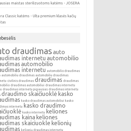
ausias maistas sterilizuotoms katėms - JOSERA
ra Classic katėms - Ulta premium klasės kačių
stas
ebesėlis
uto draudimas
auto
audimas internetu
automobilio
audimas
automobilio
audimas internetu
automobilio draudimas
a
automobiliu draudimas
automobiliu draudimas
draudimas
rnetu
civilinis draudimas
draudimas
mobilio
draudimas automobiliui
draudimas internetu
au
draudimas internetu pigiausias
draudimas internetu
draudimo skaičiuoklė
kasko
s
audimas
kasko draudimas automobiliui
kasko
kasko draudimo
dimas internetu
aičiuoklė
keliones
kasko internetu
audimas kaina
keliones
audimas skaiciuokle
kelionių
audimas
kelionių draudimas internetu