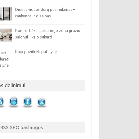
Didelis vidaus durų pasirinkimas –
rankenos ir dizainas
Komfortiška laukiamojo zona grožio
salonui – kaip sukurti
Kaip prižiūrėti patalynę
asidalinimui
SEO paslaugos