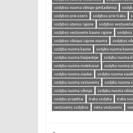
sodybos nuoma vilniuje gimtadieniui
sodybo
sodybos prie ezero
sodybos prie traku
s
sodybos utenos rajone
sodybos vestuvem
sodybos vestuvems kauno rajone
sodybos 
sodybos vilniaus rajone nuoma
sodybos vil
sodybu nuoma kaune
sodybu nuoma kauno 
sodybu nuoma klaipedoje
sodybu nuoma kl
sodybu nuoma moletuose
sodybu nuoma p
sodybu nuoma siauliai
sodybu nuoma siaul
sodybu nuoma vestuvems
sodybu nuoma ve
sodybu nuoma vilniuje
sodybu nuoma vilniu
sodybu projektai
traku sodyba
traku so
vestuvems sodybos
vieta vestuvems
vie