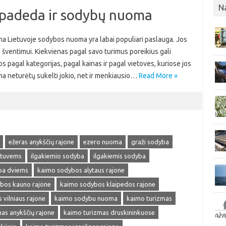
N
 padeda ir sodybų nuoma
a Lietuvoje sodybos nuoma yra labai populiari paslauga. Jos
ų šventimui. Kiekvienas pagal savo turimus poreikius gali
os pagal kategorijas, pagal kainas ir pagal vietoves, kuriose jos
oma neturėtų sukelti jokio, net ir menkiausio…
Read More »
ežeras anykščių rajone
ezero nuoma
graži sodyba
stuvems
ilgakiemio sodyba
ilgakiemis sodyba
ba dviems
kaimo sodybos alytaus rajone
bos kauno rajone
kaimo sodybos klaipedos rajone
vilniaus rajone
kaimo sodybu nuoma
kaimo turizmas
as anykščių rajone
kaimo turizmas druskininkuose