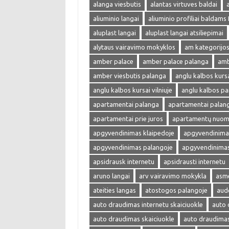
alanga viesbutis
alantas virtuves baldai
aliuminio langai
aliuminio profiliai baldams
aluplast langai
aluplast langai atsiliepimai
alytaus vairavimo mokyklos
am kategorijos
amber palace
amber palace palanga
amb
amber viesbutis palanga
anglu kalbos kurs
anglu kalbos kursai vilniuje
anglu kalbos p
apartamentai palanga
apartamentai palan
apartamentai prie juros
apartamentų nuom
apgyvendinimas klaipedoje
apgyvendinimas
apgyvendinimas palangoje
apgyvendinimas 
apsidrausk internetu
apsidrausti internetu
aruno langai
arv vairavimo mokykla
asme
ateities langas
atostogos palangoje
aud
auto draudimas internetu skaiciuokle
auto 
auto draudimas skaiciuokle
auto draudima