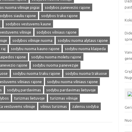
Dažn
pas
s nuoma vilniuje pigiai
sodybos panevezio rajone
odybos siauliu rajone
sodybos traku rajone
Koki
s
sodybos vestuvems kaune
vestuvems vilniuje
sodybos vilniaus rajone
Dide
spr
niuje
sodybos vilniuje nuoma
sodybu nuoma alytaus rajone
raj
sodybu nuoma kauno rajone
sodybu nuoma klaipeda
Vand
aipedos rajone
sodybu nuoma moletu rajone
gen
anevezio rajone
sodybu nuoma panevezyje
Gręž
iuose
sodybu nuoma traku rajone
sodybu nuoma trakuose
Nuge
stuvems vilniaus rajone
sodybu nuoma vilniaus rajone
s
sodybų pardavimas
sodybu pardavimas lietuvoje
dybos
turizmas lietuvoje
turizmas vilniuje
ta vestuvems vilniuje
vilnius turizmas
zalensu sodyba
Geri
Nuo