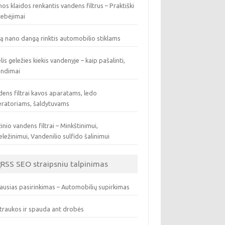
os klaidos renkantis vandens filtrus – Praktiški
tebėjimai
ą nano dangą rinktis automobilio stiklams
lis geležies kiekis vandenyje – kaip pašalinti,
endimai
ens filtrai kavos aparatams, ledo
eratoriams, šaldytuvams
inio vandens filtrai – Minkštinimui,
ležinimui, Vandenilio sulfido šalinimui
SEO straipsniu talpinimas
ausias pasirinkimas – Automobilių supirkimas
traukos ir spauda ant drobės