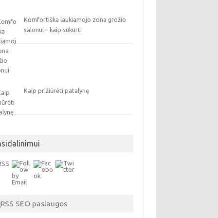
Komfortiška laukiamojo zona grožio
salonui – kaip sukurti
Kaip prižiūrėti patalynę
asidalinimui
SEO paslaugos