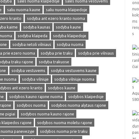
sodyba
sales nuoma klaipedoje
sales nuoma vestuvems
e
saliu nuoma kaune
saliu nuoma klaipedoje
zero kranto
sodyba ant ezero kranto nuoma
yba kaime
sodyba kaunas
sodyba kaune
 nuoma
sodyba klaipeda
sodyba klaipedoje
jone
sodyba netoli vilniaus
sodyba nuoma
a prie ezero nuoma
sodyba prie traku
sodyba prie vilniaus
odyba traku rajone
sodyba trakuose
one
sodyba vestuvems
sodyba vestuvems kaune
one nuoma
sodyba vilniuje
sodyba vilniuje nuoma
dybos ant ezero kranto
sodybos kaune
ne
sodybos kauno rajone nuoma
sodybos klaipedoje
rajone
sodybos nuoma
sodybos nuoma alytaus rajone
e pigiai
sodybos nuoma kauno rajone
klaipedos rajone
sodybos nuoma moletu rajone
 nuoma panevezyje
sodybos nuoma prie traku