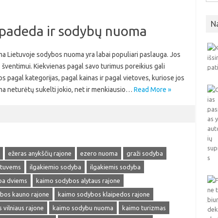
N
 padeda ir sodybų nuoma
a Lietuvoje sodybos nuoma yra labai populiari paslauga. Jos
ų šventimui. Kiekvienas pagal savo turimus poreikius gali
os pagal kategorijas, pagal kainas ir pagal vietoves, kuriose jos
oma neturėtų sukelti jokio, net ir menkiausio…
Read More »
ežeras anykščių rajone
ezero nuoma
graži sodyba
stuvems
ilgakiemio sodyba
ilgakiemis sodyba
ba dviems
kaimo sodybos alytaus rajone
bos kauno rajone
kaimo sodybos klaipedos rajone
vilniaus rajone
kaimo sodybu nuoma
kaimo turizmas