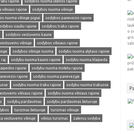
aku rajone
sodybos nuoma utenos rajone
vilniaus rajone
sodybos nuoma vilniuje
s nuoma vilniuje pigiai
sodybos panevezio rajone
odybos siauliu rajone
sodybos traku rajone
s
sodybos vestuvems kaune
vestuvems vilniuje
sodybos vilniaus rajone
niuje
sodybos vilniuje nuoma
sodybu nuoma alytaus rajone
raj
sodybu nuoma kauno rajone
sodybu nuoma klaipeda
aipedos rajone
sodybu nuoma moletu rajone
anevezio rajone
sodybu nuoma panevezyje
iuose
sodybu nuoma traku rajone
sodybu nuoma trakuose
P
stuvems vilniaus rajone
sodybu nuoma vilniaus rajone
s
sodybų pardavimas
sodybu pardavimas lietuvoje
dybos
turizmas lietuvoje
turizmas vilniuje
ta vestuvems vilniuje
vilnius turizmas
zalensu sodyba