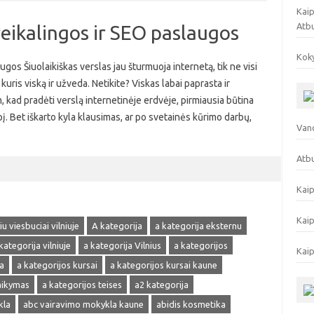
Kaip
Atb
reikalingos ir SEO paslaugos
Koky
ugos Šiuolaikiškas verslas jau šturmuoja internetą, tik ne visi
kuris viską ir užveda. Netikite? Viskas labai paprasta ir
, kad pradėti verslą internetinėje erdvėje, pirmiausia būtina
pį. Bet iškarto kyla klausimas, ar po svetainės kūrimo darbų,
Vand
Atbu
Kaip
Kaip
u viesbuciai vilniuje
A kategorija
a kategorija eksternu
kategorija vilniuje
a kategorija Vilnius
a kategorijos
Kaip
a
a kategorijos kursai
a kategorijos kursai kaune
laikymas
a kategorijos teises
a2 kategorija
kla
abc vairavimo mokykla kaune
abidis kosmetika