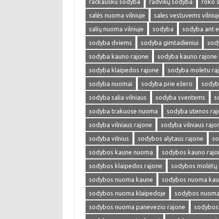
rackausku sodyba
radvilių sodyba
roko 
salės nuoma vilniuje
sales vestuvems vilniuj
salių nuoma vilniuje
sodyba
sodyba ant e
sodyba dviems
sodyba gimtadieniui
sod
sodyba kauno rajone
sodyba kauno rajone
sodyba klaipedos rajone
sodyba moletu ra
sodyba nuomai
sodyba prie ežero
sodyb
sodyba salia vilniaus
sodyba sventems
s
sodyba trakuose nuoma
sodyba utenos raj
sodyba vilniaus rajone
sodyba vilniaus raj
sodyba vilnius
sodybos alytaus rajone
so
sodybos kaune nuoma
sodybos kauno rajo
sodybos klaipedos rajone
sodybos molėtų 
sodybos nuoma kaune
sodybos nuoma kaun
sodybos nuoma klaipedoje
sodybos nuoma 
sodybos nuoma panevezio rajone
sodybos