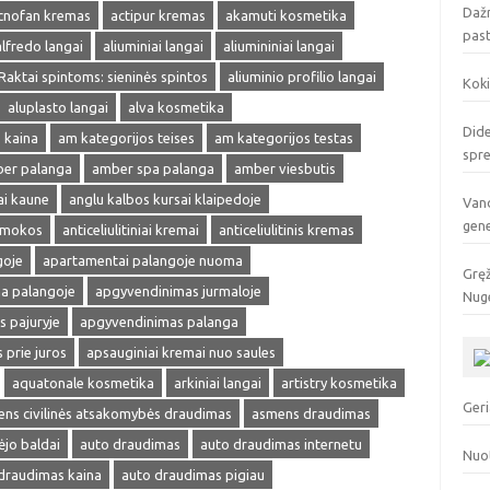
Dažn
cnofan kremas
actipur kremas
akamuti kosmetika
pas
alfredo langai
aliuminiai langai
aliumininiai langai
 Raktai spintoms: sieninės spintos
aliuminio profilio langai
Koki
aluplasto langai
alva kosmetika
Dide
 kaina
am kategorijos teises
am kategorijos testas
spr
er palanga
amber spa palanga
amber viesbutis
ai kaune
anglu kalbos kursai klaipedoje
Vand
gen
amokos
anticeliulitiniai kremai
anticeliulitinis kremas
goje
apartamentai palangoje nuoma
Gręž
a palangoje
apgyvendinimas jurmaloje
Nuge
 pajuryje
apgyvendinimas palanga
prie juros
apsauginiai kremai nuo saules
aquatonale kosmetika
arkiniai langai
artistry kosmetika
Geri
ns civilinės atsakomybės draudimas
asmens draudimas
ėjo baldai
auto draudimas
auto draudimas internetu
Nuo
draudimas kaina
auto draudimas pigiau