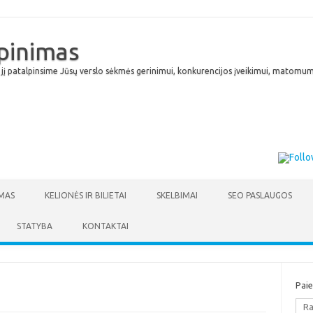
lpinimas
 jį patalpinsime Jūsų verslo sėkmės gerinimui, konkurencijos įveikimui, matomumu
Skip to content
MAS
KELIONĖS IR BILIETAI
SKELBIMAI
SEO PASLAUGOS
STATYBA
KONTAKTAI
Pai