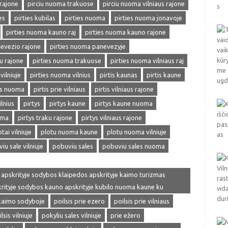
rajone
pirciu nuoma trakuose
pirciu nuoma vilniaus rajone
es
pirties kubilas
pirties nuoma
pirties nuoma jonavoje
pirties nuoma kauno raj
pirties nuoma kauno rajone
nevezio rajone
pirties nuoma panevezyje
u rajone
pirties nuoma trakuose
pirties nuoma vilniaus raj
vilniuje
pirties nuoma vilnius
pirtis kaunas
pirtis kaune
is nuoma
pirtis prie vilniaus
pirtis vilniaus rajone
ilnius
pirtys
pirtys kaune
pirtys kaune nuoma
oma
pirtys traku rajone
pirtys vilniaus rajone
otai vilniuje
plotu nuoma kaune
plotu nuoma vilniuje
iu sale vilniuje
pobuviu sales
pobuviu sales nuoma
 apskrityje sodybos klaipedos apskrityje kaimo turizmas
skrityje sodybos kauno apskrityje kubilo nuoma kaune ku
 kaimo sodyboje
poilsis prie ezero
poilsis prie vilniaus
lsis vilniuje
pokyliu sales vilniuje
prie ežero