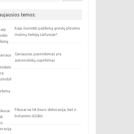
aujausios temos:
Kaip išsirinkti patikimą grindų plovimo
mašinų tiekėją Lietuvoje?
Geriausias pasirinkimas yra
automobilių supirkimas
Fikusai ne tik biuro dekoracija, bet ir
botaninis iššūkis