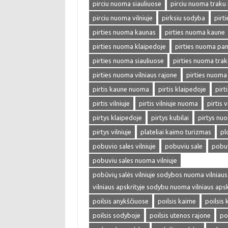
pirciu nuoma siauliuose
pirciu nuoma traku 
pirciu nuoma vilniuje
pirksiu sodyba
pirti
pirties nuoma kaunas
pirties nuoma kaune
pirties nuoma klaipedoje
pirties nuoma pa
pirties nuoma siauliuose
pirties nuoma trak
pirties nuoma vilniaus rajone
pirties nuoma 
pirtis kaune nuoma
pirtis klaipedoje
pirt
pirtis vilniuje
pirtis vilniuje nuoma
pirtis v
pirtys klaipedoje
pirtys kubilai
pirtys nu
pirtys vilniuje
plateliai kaimo turizmas
pl
pobuvio sales vilniuje
pobuviu sale
pobuv
pobuviu sales nuoma vilniuje
pobūvių salės vilniuje sodybos nuoma vilniaus
vilniaus apskrityje sodybu nuoma vilniaus ap
poilsis anykščiuose
poilsis kaime
poilsis
poilsis sodyboje
poilsis utenos rajone
poi