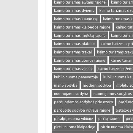
kaimo turizmas alytaus rajone
kaimo turizm
kaimo turizmas dviems
kaimo turizmas dzu
kaimo turizmas kauno raj
kaimo turizmas k
kaimo turizmas klaipedos rajone
kaimo tur
kaimo turizmas molėtų rajone
kaimo turiz
kaimo turizmas plateliai
kaimo turizmas pr
kaimo turizmas trakai
kaimo turizmas trak
kaimo turizmas utenos rajone
kaimo turizm
kaimo turizmas vilnius
kaimo turizmas žema
kubilo nuoma panevezyje
kubilu nuoma ka
mano sodyba
moderni sodyba
moletu s
nuomojama sodyba
nuomojamos sodybos 
parduodamos sodybos prie ezero
parduod
parduodu sodyba vilniaus rajone
patalpos
patalpų nuoma vilniuje
pirčių nuoma
pir
pirciu nuoma klaipedoje
pirciu nuoma klaip