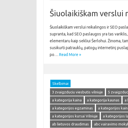
Šiuolaikiškam verslui 
Šiuolaikiškam verslui reikalingos ir SEO pasla
supranta, kad SEO paslaugos yra tas variklis, 
elementaru kaip sekliui Šerlohui. Žinoma, tam
susikurti patrauklų, patogų internetinį pusla
po…
Read More »
Skelbimai
3 zvaigzduciu viesbutis vilniuje
5 zvaigzduci
a kategorija kaina
a kategorija kaunas
a 
a kategorijos egzaminas
a kategorijos kain
a kategorijos kursai Vilniuje
a kategorijos 
ab lietuvos draudimas
abc vairavimo moky