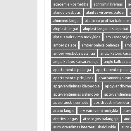
academie kosmetika
achromin kremas
a
alanga viesbutis
alantas virtuves baldai
aliuminio langai
aliuminio profiliai baldams
aluplast langai
aluplast langai atsiliepimai
alytaus vairavimo mokyklos
am kategorijos
amber palace
amber palace palanga
amb
amber viesbutis palanga
anglu kalbos kurs
anglu kalbos kursai vilniuje
anglu kalbos p
apartamentai palanga
apartamentai palan
apartamentai prie juros
apartamentų nuom
apgyvendinimas klaipedoje
apgyvendinimas
apgyvendinimas palangoje
apgyvendinimas 
apsidrausk internetu
apsidrausti internetu
aruno langai
arv vairavimo mokykla
asme
ateities langas
atostogos palangoje
aud
auto draudimas internetu skaiciuokle
auto 