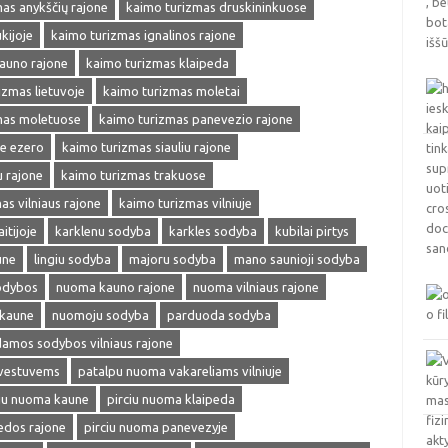
as anykščių rajone
kaimo turizmas druskininkuose
kijoje
kaimo turizmas ignalinos rajone
auno rajone
kaimo turizmas klaipeda
izmas lietuvoje
kaimo turizmas moletai
mas moletuose
kaimo turizmas panevezio rajone
ie ezero
kaimo turizmas siauliu rajone
u rajone
kaimo turizmas trakuose
as vilniaus rajone
kaimo turizmas vilniuje
itijoje
karklenu sodyba
karkles sodyba
kubilai pirtys
une
lingiu sodyba
majoru sodyba
mano saunioji sodyba
odybos
nuoma kauno rajone
nuoma vilniaus rajone
kaune
nuomoju sodyba
parduoda sodyba
amos sodybos vilniaus rajone
 vestuvems
patalpu nuoma vakareliams vilniuje
ciu nuoma kaune
pirciu nuoma klaipeda
edos rajone
pirciu nuoma panevezyje