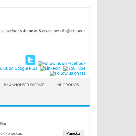
i paieškos sistemose. Susisiekime: info@itturas.lt
BILANNONSER SVERIGE
NUORODOS
eška
Paieška