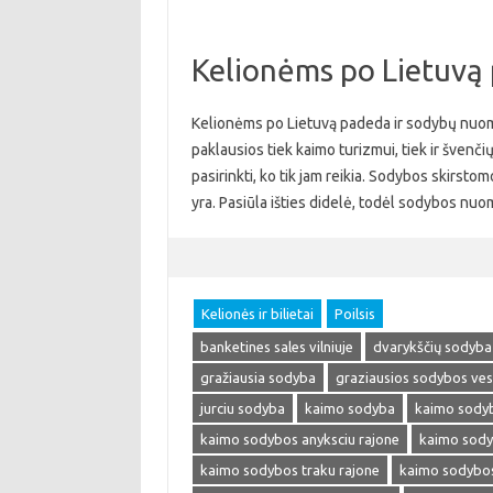
Kelionėms po Lietuvą
Kelionėms po Lietuvą padeda ir sodybų nuom
paklausios tiek kaimo turizmui, tiek ir švenči
pasirinkti, ko tik jam reikia. Sodybos skirstom
yra. Pasiūla išties didelė, todėl sodybos nu
Kelionės ir bilietai
Poilsis
banketines sales vilniuje
dvarykščių sodyba
gražiausia sodyba
graziausios sodybos ve
jurciu sodyba
kaimo sodyba
kaimo sody
kaimo sodybos anyksciu rajone
kaimo sody
kaimo sodybos traku rajone
kaimo sodybos 