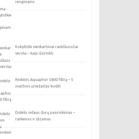
renginiams
Kokybiški vienkartiniai rankšluosčiai
verslui – kaip išsirinkti
Rinkitės Aquaphor S800 filtrą – 5
svarbios priežastys kodėl
Didelis vidaus durų pasirinkimas –
rankenos ir dizainas