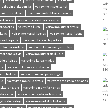
vairavimo akademija
vairavimo instruktoriai
ruktoriai vilniuje
vairavimo instruktoriaus kursai
truktorius
vairavimo instruktorius kaune
ategorijos
vairavimo kursai
vairavimo kursai alytuje
 kaina
vairavimo kursai kaunas
vairavimo kursai kaune
rsai klaipeda
vairavimo kursai klaipedoje
mo kursai londone
vairavimo kursai marijampoleje
rsai panevezyje
vairavimo kursai siauliuose
lniuje kainos
vairavimo kursai vilnius
nos
vairavimo kursu kainos kaune
ursu trukme
vairavimo menas panevezyje
uje
vairavimo mokykla alytus
vairavimo mokykla dorkanas
ykla jonavoje
vairavimo mokykla kainos
kla kaune
vairavimo mokykla kedainiuose
ykla klaipedoje
vairavimo mokykla lentvaris
ykla mazeikiuose
vairavimo mokykla naujoji vilnia