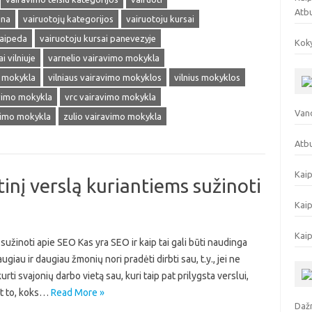
Atb
ina
vairuotojų kategorijos
vairuotoju kursai
laipeda
vairuotoju kursai panevezyje
Koky
i vilniuje
varnelio vairavimo mokykla
o mokykla
vilniaus vairavimo mokyklos
vilnius mokyklos
avimo mokykla
vrc vairavimo mokykla
Vand
vimo mokykla
zulio vairavimo mokykla
Atbu
Kaip
inį verslą kuriantiems sužinoti
Kaip
Kaip
sužinoti apie SEO Kas yra SEO ir kaip tai gali būti naudinga
au ir daugiau žmonių nori pradėti dirbti sau, t.y., jei ne
urti svajonių darbo vietą sau, kuri taip pat prilygsta verslui,
nt to, koks…
Read More »
Dažn