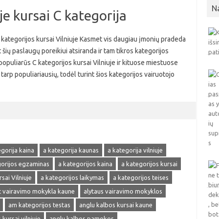
N
je kursai C kategorija
C kategorijos kursai Vilniuje Kasmet vis daugiau įmonių pradeda
 šių paslaugų poreikiui atsiranda ir tam tikros kategorijos
 populiarūs C kategorijos kursai Vilniuje ir kituose miestuose
tarp populiariausių, todėl turint šios kategorijos vairuotojo
egorija kaina
a kategorija kaunas
a kategorija vilniuje
gorijos egzaminas
a kategorijos kaina
a kategorijos kursai
sai Vilniuje
a kategorijos laikymas
a kategorijos teises
 vairavimo mokykla kaune
alytaus vairavimo mokyklos
am kategorijos testas
anglu kalbos kursai kaune
kursai vilniuje
anglu kalbos pamokos