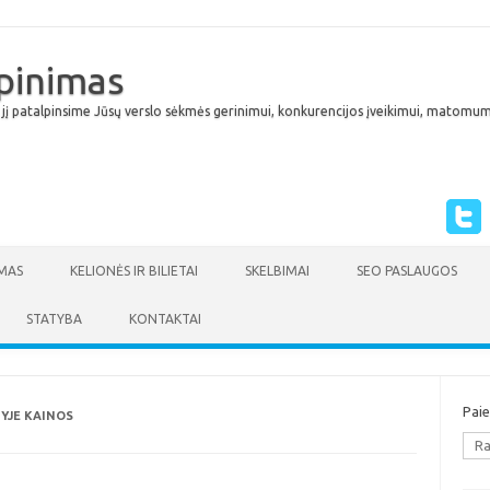
lpinimas
 jį patalpinsime Jūsų verslo sėkmės gerinimui, konkurencijos įveikimui, matomumu
Skip to content
MAS
KELIONĖS IR BILIETAI
SKELBIMAI
SEO PASLAUGOS
STATYBA
KONTAKTAI
Pai
YJE KAINOS