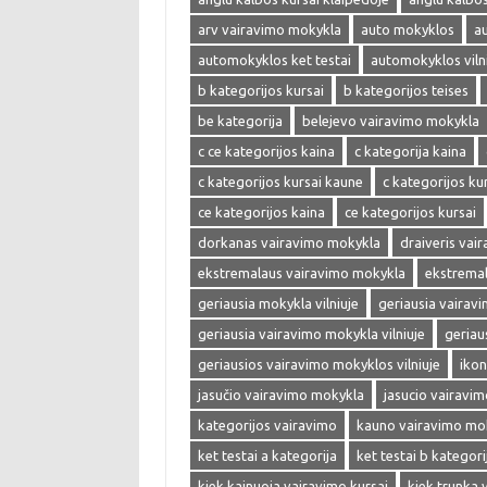
arv vairavimo mokykla
auto mokyklos
a
automokyklos ket testai
automokyklos viln
b kategorijos kursai
b kategorijos teises
be kategorija
belejevo vairavimo mokykla
c ce kategorijos kaina
c kategorija kaina
c kategorijos kursai kaune
c kategorijos kur
ce kategorijos kaina
ce kategorijos kursai
dorkanas vairavimo mokykla
draiveris vai
ekstremalaus vairavimo mokykla
ekstrema
geriausia mokykla vilniuje
geriausia vairav
geriausia vairavimo mokykla vilniuje
geriau
geriausios vairavimo mokyklos vilniuje
ikon
jasučio vairavimo mokykla
jasucio vairavi
kategorijos vairavimo
kauno vairavimo mo
ket testai a kategorija
ket testai b kategori
kiek kainuoja vairavimo kursai
kiek trunka 