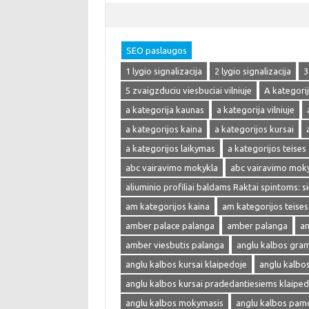
SEO paslaugos
1 lygio signalizacija
2 lygio signalizacija
3
5 zvaigzduciu viesbuciai vilniuje
A kategori
a kategorija kaunas
a kategorija vilniuje
a kategorijos kaina
a kategorijos kursai
a kategorijos laikymas
a kategorijos teises
abc vairavimo mokykla
abc vairavimo mok
aliuminio profiliai baldams Raktai spintoms: s
am kategorijos kaina
am kategorijos teises
amber palace palanga
amber palanga
am
amber viesbutis palanga
anglu kalbos gra
anglu kalbos kursai klaipedoje
anglu kalbo
anglu kalbos kursai pradedantiesiems klaiped
anglu kalbos mokymasis
anglu kalbos pam