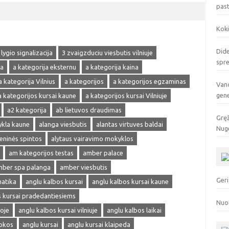
pas
Koki
Dide
 lygio signalizacija
3 zvaigzduciu viesbutis vilniuje
spr
ja
a kategorija eksternu
a kategorija kaina
a kategorija Vilnius
a kategorijos
a kategorijos egzaminas
Vand
gen
a kategorijos kursai kaune
a kategorijos kursai Vilniuje
a2 kategorija
ab lietuvos draudimas
Gręž
ykla kaune
alanga viesbutis
alantas virtuves baldai
Nuge
ieninės spintos
alytaus vairavimo mokyklos
am kategorijos testas
amber palace
ber spa palanga
amber viesbutis
Geri
matika
anglu kalbos kursai
anglu kalbos kursai kaune
s kursai pradedantiesiems
Nuo
oje
anglu kalbos kursai vilniuje
anglu kalbos laikai
okos
anglu kursai
anglu kursai klaipeda