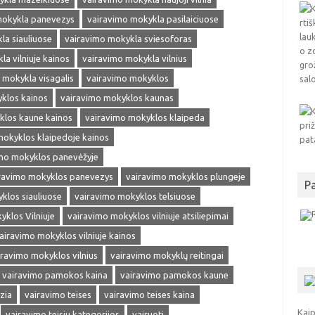
mokykla panevezys
vairavimo mokykla pasilaiciuose
la siauliuose
vairavimo mokykla sviesoforas
a vilniuje kainos
vairavimo mokykla vilnius
 mokykla visagalis
vairavimo mokyklos
klos kainos
vairavimo mokyklos kaunas
klos kaune kainos
vairavimo mokyklos klaipeda
mokyklos klaipedoje kainos
mo mokyklos panevėžyje
ravimo mokyklos panevezys
vairavimo mokyklos plungeje
P
klos siauliuose
vairavimo mokyklos telsiuose
klos Vilniuje
vairavimo mokyklos vilniuje atsiliepimai
airavimo mokyklos vilniuje kainos
iravimo mokyklos vilnius
vairavimo mokyklų reitingai
vairavimo pamokos kaina
vairavimo pamokos kaune
zia
vairavimo teises
vairavimo teises kaina
Kaip
vairavimo teisiu kategorijos
vairuoti