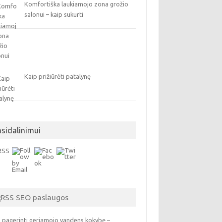
Komfortiška laukiamojo zona grožio
salonui – kaip sukurti
Kaip prižiūrėti patalynę
asidalinimui
SEO paslaugos
 pagerinti geriamojo vandens kokybę –