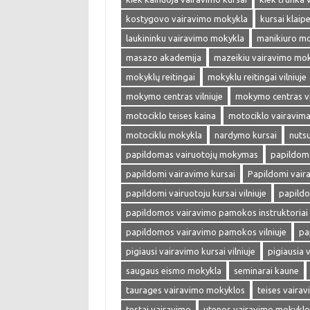
kostygovo vairavimo mokykla
kursai klaip
laukininku vairavimo mokykla
manikiuro m
masazo akademija
mazeikiu vairavimo mo
mokyklų reitingai
mokyklu reitingai vilniuje
mokymo centras vilniuje
mokymo centras vi
motociklo teises kaina
motociklo vairavim
motociklu mokykla
nardymo kursai
nuts
papildomas vairuotojų mokymas
papildoma
papildomi vairavimo kursai
Papildomi vaira
papildomi vairuotoju kursai vilniuje
papild
papildomos vairavimo pamokos instruktoriai v
papildomos vairavimo pamokos vilniuje
pa
pigiausi vairavimo kursai vilniuje
pigiausia 
saugaus eismo mokykla
seminarai kaune
taurages vairavimo mokyklos
teises vaira
testai vairavimo
utenos vairavimo mokyklo