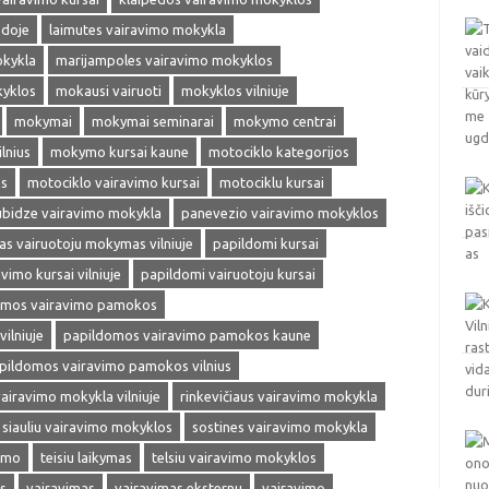
edoje
laimutes vairavimo mokykla
okykla
marijampoles vairavimo mokyklos
kyklos
mokausi vairuoti
mokyklos vilniuje
mokymai
mokymai seminarai
mokymo centrai
lnius
mokymo kursai kaune
motociklo kategorijos
as
motociklo vairavimo kursai
motociklu kursai
ubidze vairavimo mokykla
panevezio vairavimo mokyklos
s vairuotoju mokymas vilniuje
papildomi kursai
vimo kursai vilniuje
papildomi vairuotoju kursai
omos vairavimo pamokos
ilniuje
papildomos vairavimo pamokos kaune
pildomos vairavimo pamokos vilnius
vairavimo mokykla vilniuje
rinkevičiaus vairavimo mokykla
siauliu vairavimo mokyklos
sostines vairavimo mokykla
vimo
teisiu laikymas
telsiu vairavimo mokyklos
s
vairavimas
vairavimas eksternu
vairavimo