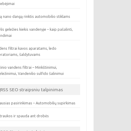
tebėjimai
ą nano dangą rinktis automobilio stiklams
lis geležies kiekis vandenyje – kaip pašalinti,
endimai
ens filtrai kavos aparatams, ledo
eratoriams, šaldytuvams
inio vandens filtrai – Minkštinimui,
ležinimui, Vandenilio sulfido šalinimui
SEO straipsniu talpinimas
ausias pasirinkimas – Automobilių supirkimas
traukos ir spauda ant drobės