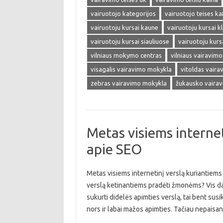
vairuotojo kategorijos
vairuotojo teises ka
vairuotoju kursai kaune
vairuotoju kursai k
vairuotoju kursai siauliuose
vairuotoju kursa
vilniaus mokymo centras
vilniaus vairavim
visagalis vairavimo mokykla
vitoldas vair
zebras vairavimo mokykla
žukausko vaira
Metas visiems internet
apie SEO
Metas visiems internetinį verslą kuriantiems 
verslą ketinantiems pradėti žmonėms? Vis daugi
sukurti didelės apimties verslą, tai bent susik
nors ir labai mažos apimties. Tačiau nepaisa