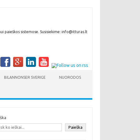
i paieškos sistemose. Susisiekime: info@itturas.lt
BILANNONSER SVERIGE
NUORODOS
eška
Paieška