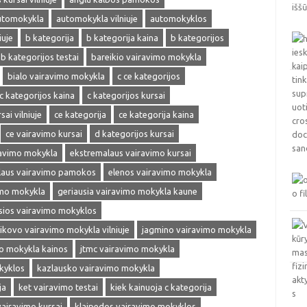
utomokykla
automokykla vilniuje
automokyklos
iuje
b kategorija
b kategorija kaina
b kategorijos
b kategorijos testai
bareikio vairavimo mokykla
bialo vairavimo mokykla
c ce kategorijos
c kategorijos kaina
c kategorijos kursai
sai vilniuje
ce kategorija
ce kategorija kaina
ce vairavimo kursai
d kategorijos kursai
ravimo mokykla
ekstremalaus vairavimo kursai
laus vairavimo pamokos
elenos vairavimo mokykla
imo mokykla
geriausia vairavimo mokykla kaune
sios vairavimo mokyklos
ikovo vairavimo mokykla vilniuje
jagmino vairavimo mokykla
mo mokykla kainos
jtmc vairavimo mokykla
kyklos
kazlausko vairavimo mokykla
ja
ket vairavimo testai
kiek kainuoja c kategorija
vairavimo kursai
klaipedos vairavimo mokyklos