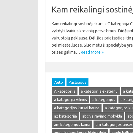
Kam reikalingi sostinė
Kam reikalingi sostinėje kursai C kategorija 
vykdyti įvairius krovinių pervežimus. Didėjant
vairuotojų paklausa. Dėl šios priežasties itin
bei miesteliuose. Šiuo metu ši specialybė yra 
teises galima…
Read More »
Auto
Paslaugos
A kategorija
a kategorija eksternu
a kat
a kategorija Vilnius
a kategorijos
a kate
a kategorijos kursai kaune
a kategorijos kur
a2 kategorija
abc vairavimo mokykla
abc
am kategorijos kaina
am kategorijos teises
anglu kalbos kursai klaipedoje
anglu kalbos 