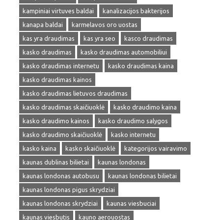
kampiniai virtuves baldai
kanalizacijos bakterijos
kanapa baldai
karmelavos oro uostas
kas yra draudimas
kas yra seo
kasco draudimas
kasko draudimas
kasko draudimas automobiliui
kasko draudimas internetu
kasko draudimas kaina
kasko draudimas kainos
kasko draudimas lietuvos draudimas
kasko draudimas skaičiuoklė
kasko draudimo kaina
kasko draudimo kainos
kasko draudimo salygos
kasko draudimo skaičiuoklė
kasko internetu
kasko kaina
kasko skaičiuoklė
kategorijos vairavimo
kaunas dublinas bilietai
kaunas londonas
kaunas londonas autobusu
kaunas londonas bilietai
kaunas londonas pigus skrydziai
kaunas londonas skrydziai
kaunas viesbuciai
kaunas viesbutis
kauno aerouostas