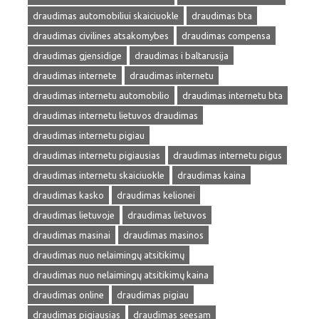
draudimas automobiliui skaiciuokle
draudimas bta
draudimas civilines atsakomybes
draudimas compensa
draudimas gjensidige
draudimas i baltarusija
draudimas internete
draudimas internetu
draudimas internetu automobilio
draudimas internetu bta
draudimas internetu lietuvos draudimas
draudimas internetu pigiau
draudimas internetu pigiausias
draudimas internetu pigus
draudimas internetu skaiciuokle
draudimas kaina
draudimas kasko
draudimas kelionei
draudimas lietuvoje
draudimas lietuvos
draudimas masinai
draudimas masinos
draudimas nuo nelaimingų atsitikimų
draudimas nuo nelaimingų atsitikimų kaina
draudimas online
draudimas pigiau
draudimas pigiausias
draudimas seesam