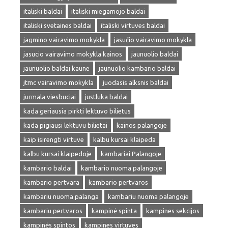
italiski baldai
italiski miegamojo baldai
italiski svetaines baldai
italiski virtuves baldai
jagmino vairavimo mokykla
jasučio vairavimo mokykla
jasucio vairavimo mokykla kainos
jaunuolio baldai
jaunuolio baldai kaune
jaunuolio kambario baldai
jtmc vairavimo mokykla
juodasis alksnis baldai
jurmala viesbuciai
justluka baldai
kada geriausia pirkti lektuvo bilietus
kada pigiausi lektuvu bilietai
kainos palangoje
kaip isirengti virtuve
kalbu kursai klaipeda
kalbu kursai klaipedoje
kambariai Palangoje
kambario baldai
kambario nuoma palangoje
kambario pertvara
kambario pertvaros
kambariu nuoma palanga
kambariu nuoma palangoje
kambariu pertvaros
kampinė spinta
kampines sekcijos
kampinės spintos
kampines virtuves