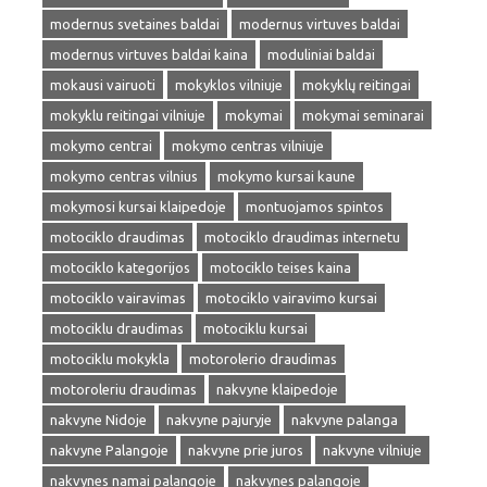
modernus svetaines baldai
modernus virtuves baldai
modernus virtuves baldai kaina
moduliniai baldai
mokausi vairuoti
mokyklos vilniuje
mokyklų reitingai
mokyklu reitingai vilniuje
mokymai
mokymai seminarai
mokymo centrai
mokymo centras vilniuje
mokymo centras vilnius
mokymo kursai kaune
mokymosi kursai klaipedoje
montuojamos spintos
motociklo draudimas
motociklo draudimas internetu
motociklo kategorijos
motociklo teises kaina
motociklo vairavimas
motociklo vairavimo kursai
motociklu draudimas
motociklu kursai
motociklu mokykla
motorolerio draudimas
motoroleriu draudimas
nakvyne klaipedoje
nakvyne Nidoje
nakvyne pajuryje
nakvyne palanga
nakvyne Palangoje
nakvyne prie juros
nakvyne vilniuje
nakvynes namai palangoje
nakvynes palangoje