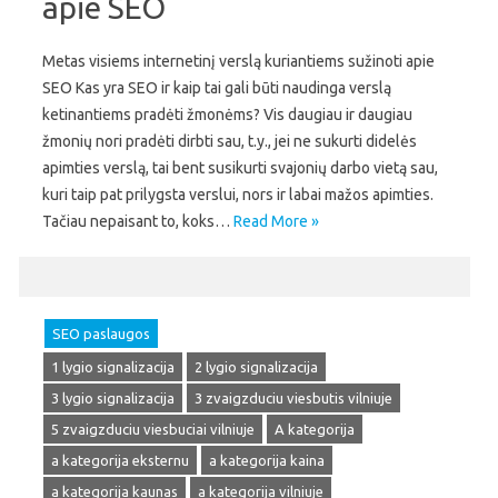
apie SEO
Metas visiems internetinį verslą kuriantiems sužinoti apie
SEO Kas yra SEO ir kaip tai gali būti naudinga verslą
ketinantiems pradėti žmonėms? Vis daugiau ir daugiau
žmonių nori pradėti dirbti sau, t.y., jei ne sukurti didelės
apimties verslą, tai bent susikurti svajonių darbo vietą sau,
kuri taip pat prilygsta verslui, nors ir labai mažos apimties.
Tačiau nepaisant to, koks…
Read More »
SEO paslaugos
1 lygio signalizacija
2 lygio signalizacija
3 lygio signalizacija
3 zvaigzduciu viesbutis vilniuje
5 zvaigzduciu viesbuciai vilniuje
A kategorija
a kategorija eksternu
a kategorija kaina
a kategorija kaunas
a kategorija vilniuje