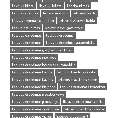
liektuvu biletai
liektuvu bilietai
liet draudimas
lietuva sanatorija
lietuva viesbutis
lietuviški baldai
lietuviski miegamojo baldai
lietuviski virtuves baldai
lietuvo draudimas
lietuvos baldu gamintojai
lietuvos darudimas
lietuvos draudima
lietuvos draudimas
lietuvos draudimas automobiliui
lietuvos draudimas gyvybes draudimas
lietuvos draudimas internetu
lietuvos draudimas internetu automobilio
lietuvos draudimas kainos
lietuvos draudimas kasko
lietuvos draudimas kaunas
lietuvos draudimas kaune
lietuvos draudimas klaipeda
lietuvos draudimas kontaktai
lietuvos draudimas pagalba kelyje
lietuvos draudimas panevezys
lietuvos draudimas siauliai
lietuvos draudimas skaiciuokle
lietuvos draudimas vilniuje
lietuvos draudimas vilnius
lietuvos draudimas.lt