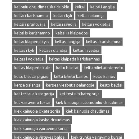
kelioniu draudimas skaiciuokle
keltai
keltai i anglija
keltai i karlshamna
keltai i kyli
keltai i olandija
keltai i prancuzija
keltai i svedija
keltai i vokietija
keltai is karlshamno
keltai is klaipedos
keltai klaipeda kylis
keltas i anglija
keltas i karlshamna
keltas i kyli
keltas i olandija
keltas i svedija
keltas i vokietija
keltas klaipeda karlshamnas
keltas klaipeda kulis
keltu bilietai
keltu bilietai internetu
keltu bilietai pigiau
keltu bilietu kainos
keltu kainos
kerpė palanga
kerpes viesbutis palangoje
kesto baldai
ket testai a kategorija
ket testai b kategorija
ket vairavimo testai
kiek kainuoja automobilio draudimas
kiek kainuoja c kategorija
kiek kainuoja draudimas
kiek kainuoja kasko draudimas
kiek kainuoja vairavimo kursai
kiek kainuoja virtuves baldai
kiek trunka vairavimo kursai