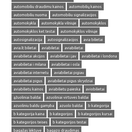
automobiliu draudimu kainos
automobilių kainos
automobiliu nuoma
automobiliu signalizacijos
automokykla
automokykla vilniuje
automokyklos
automokyklos ket testai
automokyklos vilniuje
autosignalizacija
autosignalizacijos
avia bilietai
avia.lt bilietai
aviabiletai
aviabilietai
aviabilietai akcijos
aviabilietai i jav
aviabilietai i londona
aviabilietai i milana
aviabilietai i osla
aviabilietai internetu
aviabilietai pigiau
aviabilietai pigus
aviabilietai pigus skrydziai
aviabilietu kainos
aviabilietu paieska
aviobilietai
ąžuoliniai baldai
azuoliniai virtuves baldai
azuoliniu baldu gamyba
azuolo baldai
b kategorija
b kategorija kaina
b kategorijos
b kategorijos kursai
b kategorijos teises
b kategorijos testai
bagažas lėktuve
bagazo draudimas