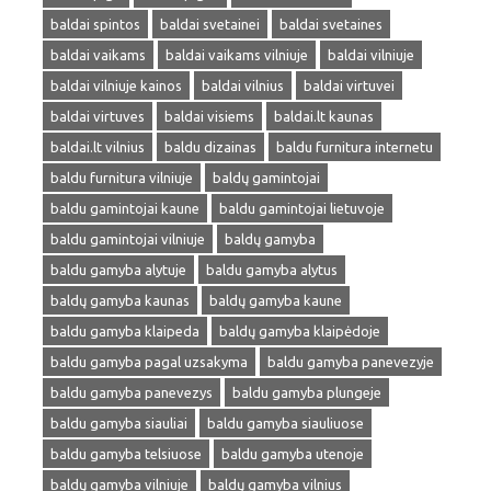
baldai spintos
baldai svetainei
baldai svetaines
baldai vaikams
baldai vaikams vilniuje
baldai vilniuje
baldai vilniuje kainos
baldai vilnius
baldai virtuvei
baldai virtuves
baldai visiems
baldai.lt kaunas
baldai.lt vilnius
baldu dizainas
baldu furnitura internetu
baldu furnitura vilniuje
baldų gamintojai
baldu gamintojai kaune
baldu gamintojai lietuvoje
baldu gamintojai vilniuje
baldų gamyba
baldu gamyba alytuje
baldu gamyba alytus
baldų gamyba kaunas
baldų gamyba kaune
baldu gamyba klaipeda
baldų gamyba klaipėdoje
baldu gamyba pagal uzsakyma
baldu gamyba panevezyje
baldu gamyba panevezys
baldu gamyba plungeje
baldu gamyba siauliai
baldu gamyba siauliuose
baldu gamyba telsiuose
baldu gamyba utenoje
baldų gamyba vilniuje
baldų gamyba vilnius