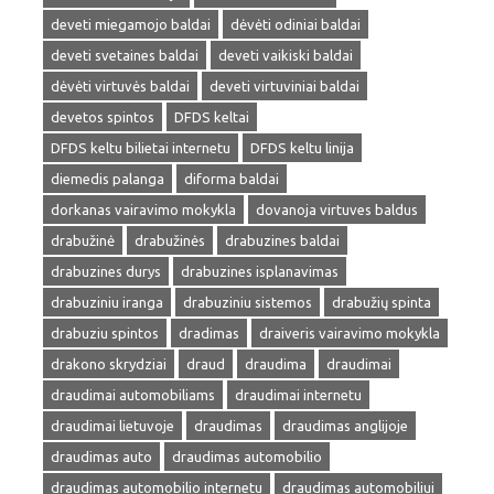
deveti miegamojo baldai
dėvėti odiniai baldai
deveti svetaines baldai
deveti vaikiski baldai
dėvėti virtuvės baldai
deveti virtuviniai baldai
devetos spintos
DFDS keltai
DFDS keltu bilietai internetu
DFDS keltu linija
diemedis palanga
diforma baldai
dorkanas vairavimo mokykla
dovanoja virtuves baldus
drabužinė
drabužinės
drabuzines baldai
drabuzines durys
drabuzines isplanavimas
drabuziniu iranga
drabuziniu sistemos
drabužių spinta
drabuziu spintos
dradimas
draiveris vairavimo mokykla
drakono skrydziai
draud
draudima
draudimai
draudimai automobiliams
draudimai internetu
draudimai lietuvoje
draudimas
draudimas anglijoje
draudimas auto
draudimas automobilio
draudimas automobilio internetu
draudimas automobiliui