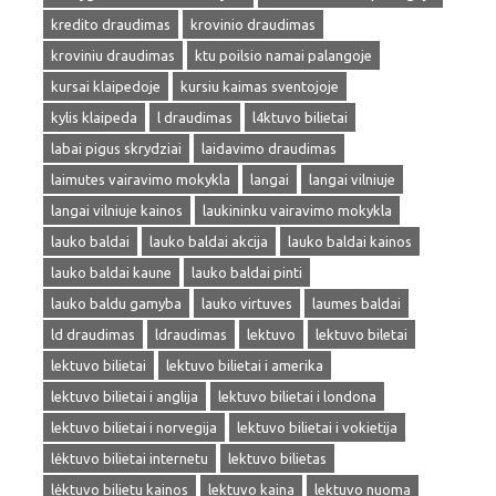
kredito draudimas
krovinio draudimas
kroviniu draudimas
ktu poilsio namai palangoje
kursai klaipedoje
kursiu kaimas sventojoje
kylis klaipeda
l draudimas
l4ktuvo bilietai
labai pigus skrydziai
laidavimo draudimas
laimutes vairavimo mokykla
langai
langai vilniuje
langai vilniuje kainos
laukininku vairavimo mokykla
lauko baldai
lauko baldai akcija
lauko baldai kainos
lauko baldai kaune
lauko baldai pinti
lauko baldu gamyba
lauko virtuves
laumes baldai
ld draudimas
ldraudimas
lektuvo
lektuvo biletai
lektuvo bilietai
lektuvo bilietai i amerika
lektuvo bilietai i anglija
lektuvo bilietai i londona
lektuvo bilietai i norvegija
lektuvo bilietai i vokietija
lėktuvo bilietai internetu
lektuvo bilietas
lėktuvo bilietu kainos
lektuvo kaina
lektuvo nuoma