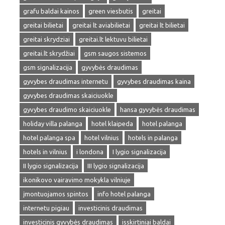
grafu baldai kainos
green viesbutis
greitai
greitai bilietai
greitai lt aviabilietai
greitai lt bilietai
greitai skrydziai
greitai.lt lektuvu bilietai
greitai.lt skrydžiai
gsm saugos sistemos
gsm signalizacija
gyvybės draudimas
gyvybes draudimas internetu
gyvybes draudimas kaina
gyvybes draudimas skaiciuokle
gyvybes draudimo skaiciuokle
hansa gyvybės draudimas
holiday villa palanga
hotel klaipeda
hotel palanga
hotel palanga spa
hotel vilnius
hotels in palanga
hotels in vilnius
i londona
I lygio signalizacija
II lygio signalizacija
III lygio signalizacija
ikonikovo vairavimo mokykla vilniuje
įmontuojamos spintos
info hotel palanga
internetu pigiau
investicinis draudimas
investicinis gyvybės draudimas
isskirtiniai baldai