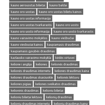
kauno aerouostas bilietai
kauno baldai
kauno oro uostas
kauno oro uostas bilietu kainos
kauno oro uostas informacija
kauno oro uostas tvarkarastis
kauno oro uosto
kauno oro uosto informacija
kauno oro uosto tvarkarastis
kauno vairavimo mokyklos
kauno viešbučiai
kauno viesbuciai kainos
kaupiamasis draudimas
kaupiamasis gyvybės draudimas
kazlausko vairavimo mokykla
kėdės virtuvei
kelione i anglija
keliones
kelionės draudimas
kelionės draudimas internetu
keliones draudimas kaina
keliones draudimas skaiciuokle
kelionės lėktuvu
keliones pigiau
keliones sveikatos draudimas
kelioninis draudimas
kelioniu bilietai
kelioniu bilietai lektuvu
kelionių draudimas
kelionių draudimas internetu
kelionių draudimas kaina