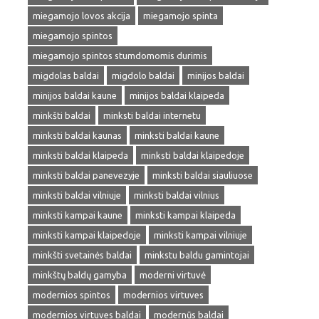
miegamojo lovos akcija
miegamojo spinta
miegamojo spintos
miegamojo spintos stumdomomis durimis
migdolas baldai
migdolo baldai
minijos baldai
minijos baldai kaune
minijos baldai klaipeda
minkšti baldai
minksti baldai internetu
minksti baldai kaunas
minksti baldai kaune
minksti baldai klaipeda
minksti baldai klaipedoje
minksti baldai panevezyje
minksti baldai siauliuose
minksti baldai vilniuje
minksti baldai vilnius
minksti kampai kaune
minksti kampai klaipeda
minksti kampai klaipedoje
minksti kampai vilniuje
minkšti svetainės baldai
minkstu baldu gamintojai
minkštų baldų gamyba
moderni virtuvė
modernios spintos
modernios virtuves
modernios virtuves baldai
modernūs baldai