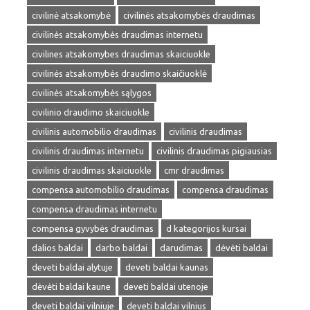
civilinė atsakomybė
civilinės atsakomybės draudimas
civilinės atsakomybės draudimas internetu
civilines atsakomybes draudimas skaiciuokle
civilinės atsakomybės draudimo skaičiuoklė
civilinės atsakomybės sąlygos
civilinio draudimo skaiciuokle
civilinis automobilio draudimas
civilinis draudimas
civilinis draudimas internetu
civilinis draudimas pigiausias
civilinis draudimas skaiciuokle
cmr draudimas
compensa automobilio draudimas
compensa draudimas
compensa draudimas internetu
compensa gyvybės draudimas
d kategorijos kursai
dalios baldai
darbo baldai
darudimas
dėvėti baldai
deveti baldai alytuje
deveti baldai kaunas
dėvėti baldai kaune
deveti baldai utenoje
deveti baldai vilniuje
deveti baldai vilnius