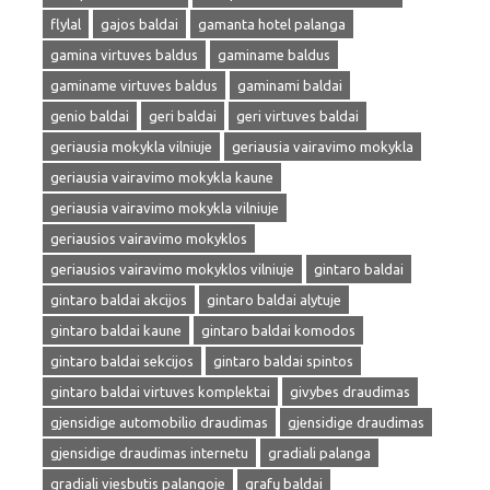
flylal
gajos baldai
gamanta hotel palanga
gamina virtuves baldus
gaminame baldus
gaminame virtuves baldus
gaminami baldai
genio baldai
geri baldai
geri virtuves baldai
geriausia mokykla vilniuje
geriausia vairavimo mokykla
geriausia vairavimo mokykla kaune
geriausia vairavimo mokykla vilniuje
geriausios vairavimo mokyklos
geriausios vairavimo mokyklos vilniuje
gintaro baldai
gintaro baldai akcijos
gintaro baldai alytuje
gintaro baldai kaune
gintaro baldai komodos
gintaro baldai sekcijos
gintaro baldai spintos
gintaro baldai virtuves komplektai
givybes draudimas
gjensidige automobilio draudimas
gjensidige draudimas
gjensidige draudimas internetu
gradiali palanga
gradiali viesbutis palangoje
grafų baldai