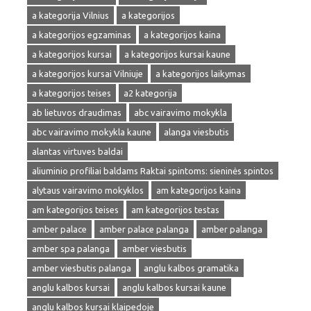
a kategorija Vilnius
a kategorijos
a kategorijos egzaminas
a kategorijos kaina
a kategorijos kursai
a kategorijos kursai kaune
a kategorijos kursai Vilniuje
a kategorijos laikymas
a kategorijos teises
a2 kategorija
ab lietuvos draudimas
abc vairavimo mokykla
abc vairavimo mokykla kaune
alanga viesbutis
alantas virtuves baldai
aliuminio profiliai baldams Raktai spintoms: sieninės spintos
alytaus vairavimo mokyklos
am kategorijos kaina
am kategorijos teises
am kategorijos testas
amber palace
amber palace palanga
amber palanga
amber spa palanga
amber viesbutis
amber viesbutis palanga
anglu kalbos gramatika
anglu kalbos kursai
anglu kalbos kursai kaune
anglu kalbos kursai klaipedoje