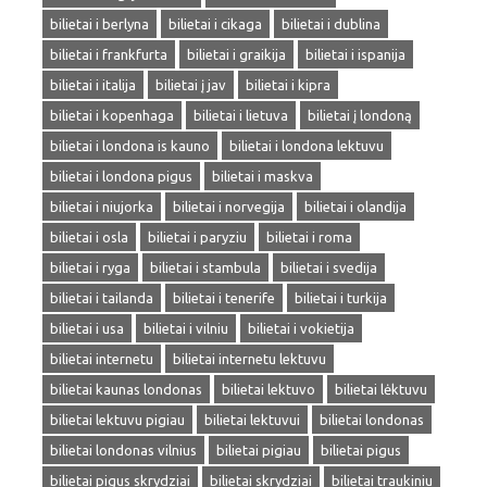
bilietai i berlyna
bilietai i cikaga
bilietai i dublina
bilietai i frankfurta
bilietai i graikija
bilietai i ispanija
bilietai i italija
bilietai į jav
bilietai i kipra
bilietai i kopenhaga
bilietai i lietuva
bilietai į londoną
bilietai i londona is kauno
bilietai i londona lektuvu
bilietai i londona pigus
bilietai i maskva
bilietai i niujorka
bilietai i norvegija
bilietai i olandija
bilietai i osla
bilietai i paryziu
bilietai i roma
bilietai i ryga
bilietai i stambula
bilietai i svedija
bilietai i tailanda
bilietai i tenerife
bilietai i turkija
bilietai i usa
bilietai i vilniu
bilietai i vokietija
bilietai internetu
bilietai internetu lektuvu
bilietai kaunas londonas
bilietai lektuvo
bilietai lėktuvu
bilietai lektuvu pigiau
bilietai lektuvui
bilietai londonas
bilietai londonas vilnius
bilietai pigiau
bilietai pigus
bilietai pigus skrydziai
bilietai skrydziai
bilietai traukiniu