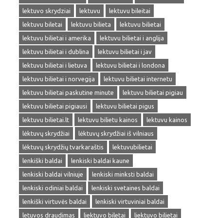
lektuvo skrydziai
lektuvu
lektuvu bileitai
lektuvu biletai
lektuvu bilieta
lektuvu bilietai
lektuvu bilietai i amerika
lektuvu bilietai i anglija
lektuvu bilietai i dublina
lektuvu bilietai i jav
lektuvu bilietai i lietuva
lektuvu bilietai i londona
lektuvu bilietai i norvegija
lektuvu bilietai internetu
lektuvu bilietai paskutine minute
lektuvu bilietai pigiau
lektuvu bilietai pigiausi
lektuvu bilietai pigus
lektuvu bilietai.lt
lektuvu bilietu kainos
lektuvu kainos
lėktuvų skrydžiai
lėktuvų skrydžiai iš vilniaus
lėktuvų skrydžių tvarkaraštis
lektuvubilietai
lenkiški baldai
lenkiski baldai kaune
lenkiski baldai vilniuje
lenkiski minksti baldai
lenkiski odiniai baldai
lenkiski svetaines baldai
lenkiški virtuvės baldai
lenkiski virtuviniai baldai
letuvos draudimas
liektuvo biletai
liektuvo bilietai