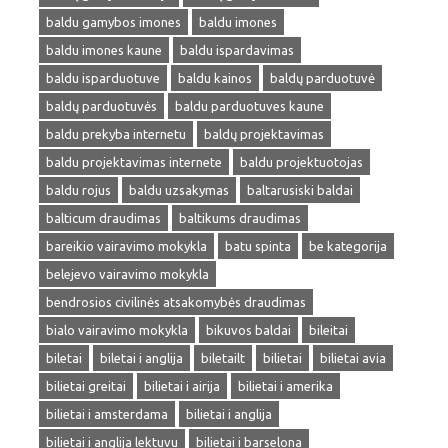
baldu gamybos imones
baldu imones
baldu imones kaune
baldu ispardavimas
baldu isparduotuve
baldu kainos
baldų parduotuvė
baldų parduotuvės
baldu parduotuves kaune
baldu prekyba internetu
baldų projektavimas
baldu projektavimas internete
baldu projektuotojas
baldu rojus
baldu uzsakymas
baltarusiski baldai
balticum draudimas
baltikums draudimas
bareikio vairavimo mokykla
batu spinta
be kategorija
belejevo vairavimo mokykla
bendrosios civilinės atsakomybės draudimas
bialo vairavimo mokykla
bikuvos baldai
bileitai
biletai
biletai i anglija
biletailt
bilietai
bilietai avia
bilietai greitai
bilietai i airija
bilietai i amerika
bilietai i amsterdama
bilietai i anglija
bilietai i anglija lektuvu
bilietai i barselona