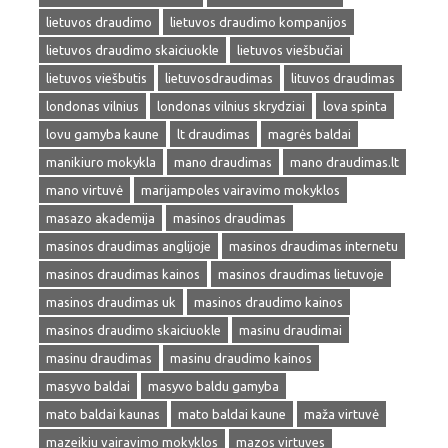
lietuvos draudimo
lietuvos draudimo kompanijos
lietuvos draudimo skaiciuokle
lietuvos viešbučiai
lietuvos viešbutis
lietuvosdraudimas
lituvos draudimas
londonas vilnius
londonas vilnius skrydziai
lova spinta
lovu gamyba kaune
lt draudimas
magrės baldai
manikiuro mokykla
mano draudimas
mano draudimas.lt
mano virtuvė
marijampoles vairavimo mokyklos
masazo akademija
masinos draudimas
masinos draudimas anglijoje
masinos draudimas internetu
masinos draudimas kainos
masinos draudimas lietuvoje
masinos draudimas uk
masinos draudimo kainos
masinos draudimo skaiciuokle
masinu draudimai
masinu draudimas
masinu draudimo kainos
masyvo baldai
masyvo baldu gamyba
mato baldai kaunas
mato baldai kaune
maža virtuvė
mazeikiu vairavimo mokyklos
mazos virtuves