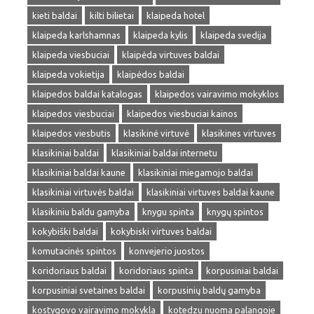
kieti baldai
kilti bilietai
klaipeda hotel
klaipeda karlshamnas
klaipeda kylis
klaipeda svedija
klaipeda viesbuciai
klaipėda virtuves baldai
klaipeda vokietija
klaipėdos baldai
klaipedos baldai katalogas
klaipedos vairavimo mokyklos
klaipedos viesbuciai
klaipedos viesbuciai kainos
klaipedos viesbutis
klasikinė virtuvė
klasikines virtuves
klasikiniai baldai
klasikiniai baldai internetu
klasikiniai baldai kaune
klasikiniai miegamojo baldai
klasikiniai virtuvės baldai
klasikiniai virtuves baldai kaune
klasikiniu baldu gamyba
knygu spinta
knygų spintos
kokybiški baldai
kokybiski virtuves baldai
komutacinės spintos
konvejerio juostos
koridoriaus baldai
koridoriaus spinta
korpusiniai baldai
korpusiniai svetaines baldai
korpusinių baldų gamyba
kostygovo vairavimo mokykla
kotedzu nuoma palangoje