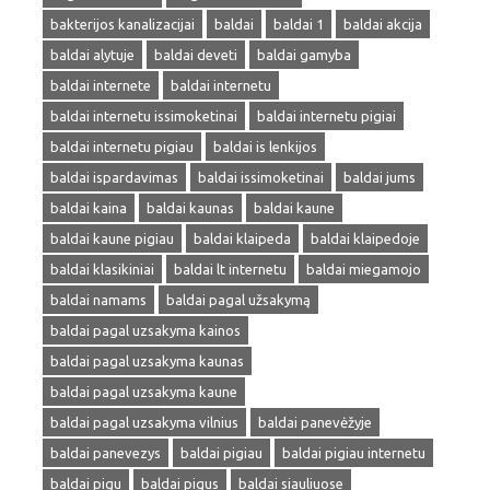
bakterijos kanalizacijai
baldai
baldai 1
baldai akcija
baldai alytuje
baldai deveti
baldai gamyba
baldai internete
baldai internetu
baldai internetu issimoketinai
baldai internetu pigiai
baldai internetu pigiau
baldai is lenkijos
baldai ispardavimas
baldai issimoketinai
baldai jums
baldai kaina
baldai kaunas
baldai kaune
baldai kaune pigiau
baldai klaipeda
baldai klaipedoje
baldai klasikiniai
baldai lt internetu
baldai miegamojo
baldai namams
baldai pagal užsakymą
baldai pagal uzsakyma kainos
baldai pagal uzsakyma kaunas
baldai pagal uzsakyma kaune
baldai pagal uzsakyma vilnius
baldai panevėžyje
baldai panevezys
baldai pigiau
baldai pigiau internetu
baldai pigu
baldai pigus
baldai siauliuose