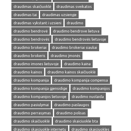
draudimas skaičiuoklė
draudimas sveikatos
draudimas tai
draudimas uzsienyje
draudimas vykstant i uzsieni
draudimo
draudimo bendrovė
draudimo bendrove lietuva
draudimo bendrovės
draudimo bendrovės lietuvoje
draudimo brokeriai
draudimo brokeriai siauliai
draudimo brokeris
draudimo įmonės
draudimo imones lietuvoje
draudimo kaina
draudimo kainos
draudimo kainos skaičiuoklė
draudimo kompanija
draudimo kompanija compensa
draudimo kompanija gjensidige
draudimo kompanijos
draudimo kompanijos lietuvoje
draudimo nuolaida
draudimo pasiulymai
draudimo paslaugos
draudimo perrasymas
draudimo polisas
draudimo skaičiuoklė
draudimo skaiciuokle bta
draudimo skaiciuokle internetu
draudimo skaiciuokles