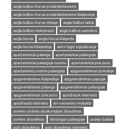
anglu kalbos kursai pradedantiesiems
anglu kalbos kursai pradedantiesiems klaipedoje
anglu kalbos kursai vilniuje
anglu kalbos laikai
anglu kalbos mokymasis
anglu kalbos pamokos
anglu kursai
anglu kursai klaipeda
anglu kursai klaipedoje
antro lygio signalizacija
apartamentai palanga
apartamentai palangoje
apartamentai palangoje nuoma
apartamentai prie juros
apartamentų nuoma palangoje
apgyvendinimas jurmaloje
apgyvendinimas klaipedoje
apgyvendinimas pajuryje
apgyvendinimas palanga
apgyvendinimas palangoje
apgyvendinimas prie juros
apsidrausk internetu
apsidrausti internetu
arv vairavimo mokykla
asmens civilinės atsakomybės draudimas
asmens draudimas
atostogos palangoje
audėjo baldai
auto draudimas
auto draudimas internetu