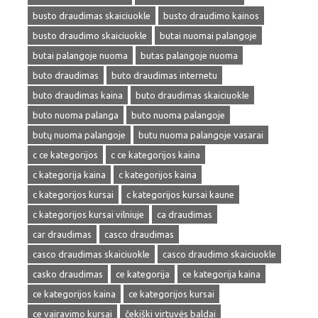
busto draudimas skaiciuokle
busto draudimo kainos
busto draudimo skaiciuokle
butai nuomai palangoje
butai palangoje nuoma
butas palangoje nuoma
buto draudimas
buto draudimas internetu
buto draudimas kaina
buto draudimas skaiciuokle
buto nuoma palanga
buto nuoma palangoje
butų nuoma palangoje
butu nuoma palangoje vasarai
c ce kategorijos
c ce kategorijos kaina
c kategorija kaina
c kategorijos kaina
c kategorijos kursai
c kategorijos kursai kaune
c kategorijos kursai vilniuje
ca draudimas
car draudimas
casco draudimas
casco draudimas skaiciuokle
casco draudimo skaiciuokle
casko draudimas
ce kategorija
ce kategorija kaina
ce kategorijos kaina
ce kategorijos kursai
ce vairavimo kursai
čekiški virtuvės baldai