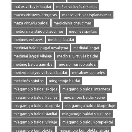
mažos virtuvės baldai
mažos virtuvės dizainas
mazos virtuves interjeras
mazos virtuves isplanavimas
mazu virtuviu baldai
medicininis draudimas
medicininių išlaidų draudimas
medines spintos
medines virtuves
mediniai baldai
mediniai baldai pagal uzsakyma
mediniai langai
mediniai langai vilniuje
mediniai virtuvės baldai
medinių baldų gamyba
medzio masyvo baldai
medzio masyvo virtuves baldai
metalinės spintelės
metalinės spintos
miegamojo baldai
miegamojo baldai akcijos
miegamojo baldai internetu
miegamojo baldai kaunas
miegamojo baldai kaune
miegamojo baldai klaipeda
miegamojo baldai klaipedoje
miegamojo baldai siauliai
miegamojo baldai siauliuose
miegamojo baldai vilniuje
miegamojo baldu komplektai
miegamojo komplektai
miegamojo komplektai akcija