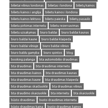
bilietai vilnius londonas
bilietas i londona
bilietų kainos
bilietu kainos i anglija
bilietu kainos i londona
bilietu kainos lektuvu
bilietu paieska
bilietų pasaulis
bilietu pirkimas internetu
bilietu rezervavimas
bilietu uzsakymas
biuro baldai
biuro baldai kaunas
biuro baldai kaune
biuro baldai klaipeda
biuro baldai vilniuje
biuro baldai vilnius
biuro baldu gamyba
biuro spintos
blog
booking palanga
bta automobilio draudimas
bta draudimas
bta draudimas internetu
bta draudimas kainos
bta draudimas kaunas
bta draudimas kaune
bta draudimas klaipeda
bta draudimas skaičiuoklė
bta draudimas vilnius
bta draudimo skaiciuokle
bta internetu
bta skaiciuokle
būsto draudimas
busto draudimas internetu
būsto draudimas kaina
busto draudimas kainos