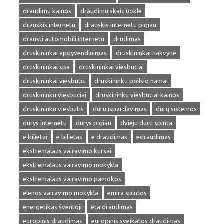
draudimu kainos
draudimu skaiciuokle
drauskis internetu
drauskis internetu pigiau
drausti automobili internetu
drudimas
druskininkai apgyvendinimas
druskininkai nakvyne
druskininkai spa
druskininkai viesbuciai
druskininkai viesbutis
druskininku poilsio namai
druskininku viesbuciai
druskininku viesbuciai kainos
druskininku viesbutis
duru ispardavimas
durų sistemos
durys internetu
durys pigiau
dvieju duru spinta
e bilietai
e bilietas
e draudimas
edraudimas
ekstremalaus vairavimo kursai
ekstremalaus vairavimo mokykla
ekstremalaus vairavimo pamokos
elenos vairavimo mokykla
emira spintos
energetikas šventoji
eta draudimas
europinis draudimas
europinis sveikatos draudimas