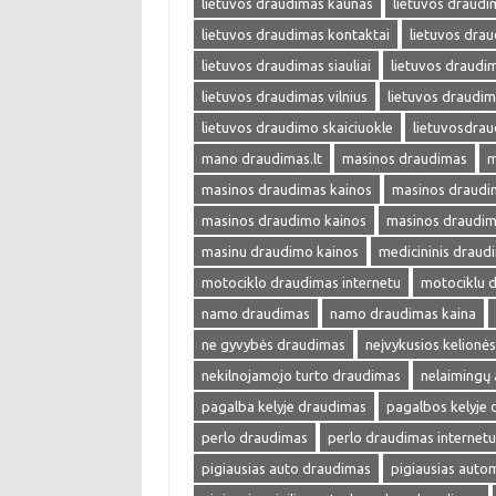
lietuvos draudimas kaunas
lietuvos draudi
lietuvos draudimas kontaktai
lietuvos drau
lietuvos draudimas siauliai
lietuvos draudim
lietuvos draudimas vilnius
lietuvos draudim
lietuvos draudimo skaiciuokle
lietuvosdra
mano draudimas.lt
masinos draudimas
m
masinos draudimas kainos
masinos draudim
masinos draudimo kainos
masinos draudim
masinu draudimo kainos
medicininis draud
motociklo draudimas internetu
motociklu 
namo draudimas
namo draudimas kaina
ne gyvybės draudimas
neįvykusios kelionė
nekilnojamojo turto draudimas
nelaimingų 
pagalba kelyje draudimas
pagalbos kelyje
perlo draudimas
perlo draudimas internetu
pigiausias auto draudimas
pigiausias auto