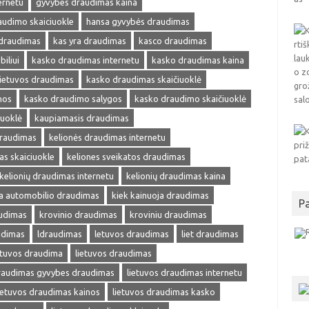
ernetu
gyvybes draudimas kaina
audimo skaiciuokle
hansa gyvybės draudimas
 draudimas
kas yra draudimas
kasco draudimas
iliui
kasko draudimas internetu
kasko draudimas kaina
ietuvos draudimas
kasko draudimas skaičiuoklė
nos
kasko draudimo salygos
kasko draudimo skaičiuoklė
iuoklė
kaupiamasis draudimas
draudimas
kelionės draudimas internetu
as skaiciuokle
keliones sveikatos draudimas
kelionių draudimas internetu
kelionių draudimas kaina
ja automobilio draudimas
kiek kainuoja draudimas
P
audimas
krovinio draudimas
kroviniu draudimas
udimas
ldraudimas
letuvos draudimas
liet draudimas
etuvos draudima
lietuvos draudimas
draudimas gyvybes draudimas
lietuvos draudimas internetu
ietuvos draudimas kainos
lietuvos draudimas kasko