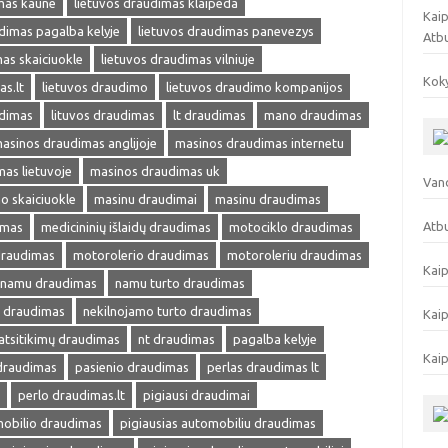
mas kaune
lietuvos draudimas klaipeda
Kaip
dimas pagalba kelyje
lietuvos draudimas panevezys
Atb
as skaiciuokle
lietuvos draudimas vilniuje
Koky
as.lt
lietuvos draudimo
lietuvos draudimo kompanijos
udimas
lituvos draudimas
lt draudimas
mano draudimas
asinos draudimas anglijoje
masinos draudimas internetu
as lietuvoje
masinos draudimas uk
Vand
o skaiciuokle
masinu draudimai
masinu draudimas
Atbu
imas
medicininių išlaidų draudimas
motociklo draudimas
draudimas
motorolerio draudimas
motoroleriu draudimas
Kaip
namu draudimas
namu turto draudimas
s draudimas
nekilnojamo turto draudimas
Kaip
atsitikimų draudimas
nt draudimas
pagalba kelyje
Kaip
 draudimas
pasienio draudimas
perlas draudimas lt
perlo draudimas.lt
pigiausi draudimai
mobilio draudimas
pigiausias automobiliu draudimas