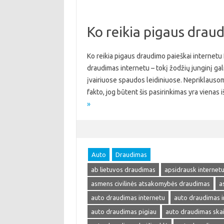
Ko reikia pigaus drau
Ko reikia pigaus draudimo paieškai internetu
draudimas internetu – tokį žodžių junginį galima
įvairiuose spaudos leidiniuose. Nepriklausom
fakto, jog būtent šis pasirinkimas yra viena
»
Auto
Draudimas
ab lietuvos draudimas
apsidrausk internet
asmens civilinės atsakomybės draudimas
a
auto draudimas internetu
auto draudimas i
auto draudimas pigiau
auto draudimas skai