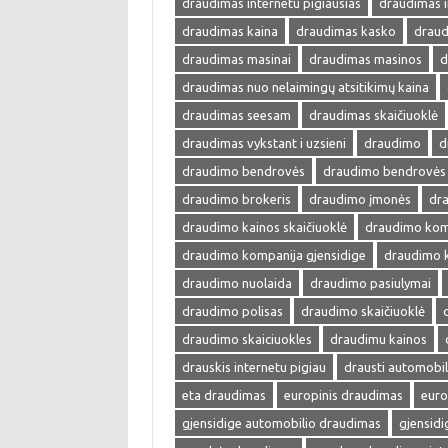
draudimas internetu pigiausias
draudimas i
draudimas kaina
draudimas kasko
draud
draudimas masinai
draudimas masinos
d
draudimas nuo nelaimingų atsitikimų kaina
draudimas seesam
draudimas skaičiuoklė
draudimas vykstant i uzsieni
draudimo
d
draudimo bendrovės
draudimo bendrovės 
draudimo brokeris
draudimo įmonės
dra
draudimo kainos skaičiuoklė
draudimo kom
draudimo kompanija gjensidige
draudimo 
draudimo nuolaida
draudimo pasiulymai
draudimo polisas
draudimo skaičiuoklė
draudimo skaiciuokles
draudimu kainos
drauskis internetu pigiau
drausti automobil
eta draudimas
europinis draudimas
euro
gjensidige automobilio draudimas
gjensid