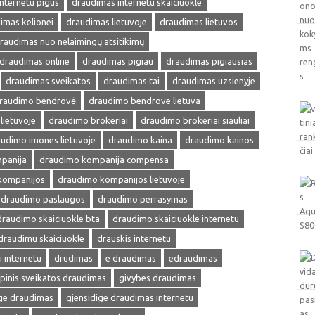
nternetu pigus
draudimas internetu skaiciuokle
imas kelionei
draudimas lietuvoje
draudimas lietuvos
raudimas nuo nelaimingų atsitikimų
draudimas online
draudimas pigiau
draudimas pigiausias
draudimas sveikatos
draudimas tai
draudimas uzsienyje
raudimo bendrovė
draudimo bendrove lietuva
lietuvoje
draudimo brokeriai
draudimo brokeriai siauliai
udimo imones lietuvoje
draudimo kaina
draudimo kainos
panija
draudimo kompanija compensa
kompanijos
draudimo kompanijos lietuvoje
draudimo paslaugos
draudimo perrasymas
draudimo skaiciuokle bta
draudimo skaiciuokle internetu
draudimu skaiciuokle
drauskis internetu
i internetu
drudimas
e draudimas
edraudimas
pinis sveikatos draudimas
givybes draudimas
ige draudimas
gjensidige draudimas internetu