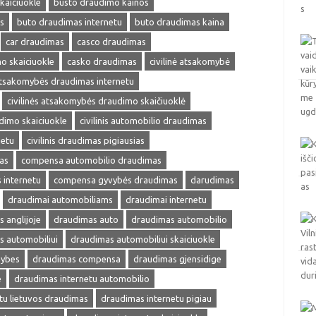
kaiciuokle
busto draudimo kainos
s
buto draudimas internetu
buto draudimas kaina
car draudimas
casco draudimas
o skaiciuokle
casko draudimas
civilinė atsakomybė
 atsakomybės draudimas internetu
civilinės atsakomybės draudimo skaičiuoklė
udimo skaiciuokle
civilinis automobilio draudimas
netu
civilinis draudimas pigiausias
as
compensa automobilio draudimas
internetu
compensa gyvybės draudimas
darudimas
draudimai automobiliams
draudimai internetu
 anglijoje
draudimas auto
draudimas automobilio
s automobiliui
draudimas automobiliui skaiciuokle
mybes
draudimas compensa
draudimas gjensidige
e
draudimas internetu automobilio
tu lietuvos draudimas
draudimas internetu pigiau