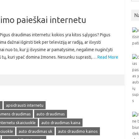
N
dimo paieškai internetu
 Pigus draudimas internetu: kokios yra kitos sąlygos? Pigus
 dažnai išgirsti tiek per televiziją ar radiją, ar išvysti
ai nuo to, kur jį išvysime ar pamatysime, negalime nuginčyti
s iš tų, kuri ypač domina žmones. Nesunku suprasti,…
Read More
u
apsidrausti internetu
smens draudimas
auto draudimas
nternetu skaiciuokle
auto draudimas kaina
ciuokle
auto draudimas uk
auto draudimo kainos