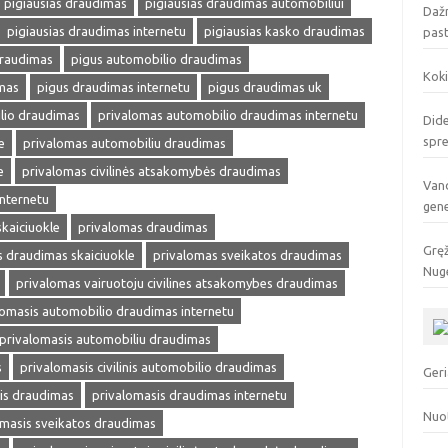
pigiausias draudimas
pigiausias draudimas automobiliui
Dažn
pigiausias draudimas internetu
pigiausias kasko draudimas
pas
draudimas
pigus automobilio draudimas
Koki
mas
pigus draudimas internetu
pigus draudimas uk
lio draudimas
privalomas automobilio draudimas internetu
Dide
spr
e
privalomas automobiliu draudimas
e
privalomas civilinės atsakomybės draudimas
Vand
internetu
gen
kaiciuokle
privalomas draudimas
Gręž
 draudimas skaiciuokle
privalomas sveikatos draudimas
Nuge
privalomas vairuotoju civilines atsakomybes draudimas
lomasis automobilio draudimas internetu
privalomasis automobiliu draudimas
s
privalomasis civilinis automobilio draudimas
Geri
is draudimas
privalomasis draudimas internetu
Nuo
omasis sveikatos draudimas