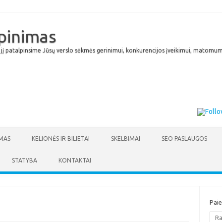
lpinimas
 jį patalpinsime Jūsų verslo sėkmės gerinimui, konkurencijos įveikimui, matomumu
Skip to content
MAS
KELIONĖS IR BILIETAI
SKELBIMAI
SEO PASLAUGOS
STATYBA
KONTAKTAI
Pai