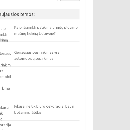
aujausios temos:
Kaip išsirinkti patikimą grindų plovimo
mašinų tiekėją Lietuvoje?
Geriausias pasirinkimas yra
automobilių supirkimas
Fikusai ne tik biuro dekoracija, bet ir
botaninis iššūkis