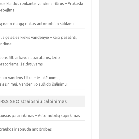
os klaidos renkantis vandens filtrus – Praktiški
tebėjimai
ą nano dangą rinktis automobilio stiklams
lis geležies kiekis vandenyje – kaip pašalinti,
endimai
ens filtrai kavos aparatams, ledo
eratoriams, šaldytuvams
inio vandens filtrai – Minkštinimui,
ležinimui, Vandenilio sulfido šalinimui
SEO straipsniu talpinimas
ausias pasirinkimas – Automobilių supirkimas
traukos ir spauda ant drobės