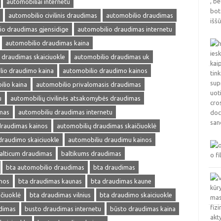
automobiliai internetu
automobilio civilinis draudimas
automobilio draudimas
io draudimas gjensidige
automobilio draudimas internetu
automobilio draudimas kaina
 draudimas skaiciuokle
automobilio draudimas uk
lio draudimo kaina
automobilio draudimo kainos
lio kaina
automobilio privalomasis draudimas
u
automobilių civilinės atsakomybės draudimas
mas
automobiliu draudimas internetu
draudimas kainos
automobilių draudimas skaičiuoklė
draudimo skaiciuokle
automobiliu draudimu kainos
alticum draudimas
baltikums draudimas
bta automobilio draudimas
bta draudimas
nos
bta draudimas kaunas
bta draudimas kaune
čiuoklė
bta draudimas vilnius
bta draudimo skaiciuokle
dimas
busto draudimas internetu
būsto draudimas kaina