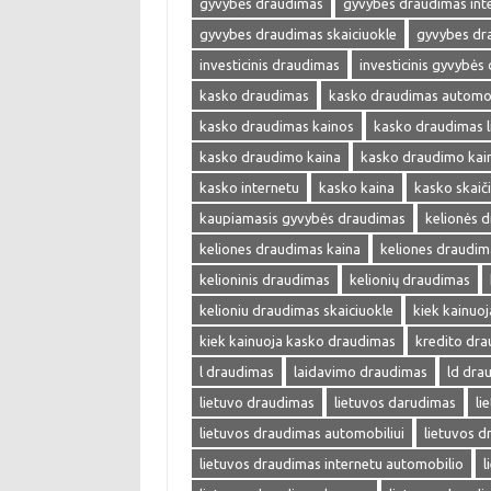
gyvybės draudimas
gyvybes draudimas int
gyvybes draudimas skaiciuokle
gyvybes dr
investicinis draudimas
investicinis gyvybės
kasko draudimas
kasko draudimas automob
kasko draudimas kainos
kasko draudimas l
kasko draudimo kaina
kasko draudimo kai
kasko internetu
kasko kaina
kasko skaič
kaupiamasis gyvybės draudimas
kelionės 
keliones draudimas kaina
keliones draudim
kelioninis draudimas
kelionių draudimas
kelioniu draudimas skaiciuokle
kiek kainuo
kiek kainuoja kasko draudimas
kredito dr
l draudimas
laidavimo draudimas
ld dra
lietuvo draudimas
lietuvos darudimas
li
lietuvos draudimas automobiliui
lietuvos 
lietuvos draudimas internetu automobilio
l