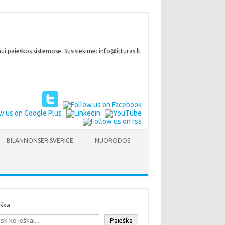
i paieškos sistemose. Susisiekime: info@itturas.lt
BILANNONSER SVERIGE
NUORODOS
eška
Paieška