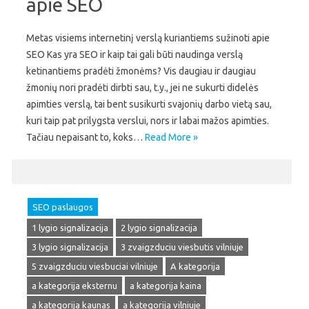
apie SEO
Metas visiems internetinį verslą kuriantiems sužinoti apie
SEO Kas yra SEO ir kaip tai gali būti naudinga verslą
ketinantiems pradėti žmonėms? Vis daugiau ir daugiau
žmonių nori pradėti dirbti sau, t.y., jei ne sukurti didelės
apimties verslą, tai bent susikurti svajonių darbo vietą sau,
kuri taip pat prilygsta verslui, nors ir labai mažos apimties.
Tačiau nepaisant to, koks…
Read More »
SEO paslaugos
1 lygio signalizacija
2 lygio signalizacija
3 lygio signalizacija
3 zvaigzduciu viesbutis vilniuje
5 zvaigzduciu viesbuciai vilniuje
A kategorija
a kategorija eksternu
a kategorija kaina
a kategorija kaunas
a kategorija vilniuje