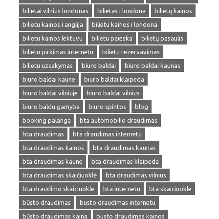
bilietai vilnius londonas
bilietas i londona
bilietų kainos
bilietu kainos i anglija
bilietu kainos i londona
bilietu kainos lektuvu
bilietu paieska
bilietų pasaulis
bilietu pirkimas internetu
bilietu rezervavimas
bilietu uzsakymas
biuro baldai
biuro baldai kaunas
biuro baldai kaune
biuro baldai klaipeda
biuro baldai vilniuje
biuro baldai vilnius
biuro baldu gamyba
biuro spintos
blog
booking palanga
bta automobilio draudimas
bta draudimas
bta draudimas internetu
bta draudimas kainos
bta draudimas kaunas
bta draudimas kaune
bta draudimas klaipeda
bta draudimas skaičiuoklė
bta draudimas vilnius
bta draudimo skaiciuokle
bta internetu
bta skaiciuokle
būsto draudimas
busto draudimas internetu
būsto draudimas kaina
busto draudimas kainos