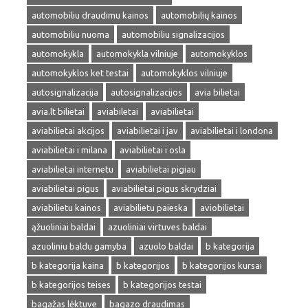
automobiliu draudimu kainos
automobilių kainos
automobiliu nuoma
automobiliu signalizacijos
automokykla
automokykla vilniuje
automokyklos
automokyklos ket testai
automokyklos vilniuje
autosignalizacija
autosignalizacijos
avia bilietai
avia.lt bilietai
aviabiletai
aviabilietai
aviabilietai akcijos
aviabilietai i jav
aviabilietai i londona
aviabilietai i milana
aviabilietai i osla
aviabilietai internetu
aviabilietai pigiau
aviabilietai pigus
aviabilietai pigus skrydziai
aviabilietu kainos
aviabilietu paieska
aviobilietai
ąžuoliniai baldai
azuoliniai virtuves baldai
azuoliniu baldu gamyba
azuolo baldai
b kategorija
b kategorija kaina
b kategorijos
b kategorijos kursai
b kategorijos teises
b kategorijos testai
bagažas lėktuve
bagazo draudimas