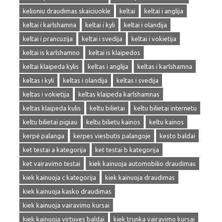
kelioniu draudimas skaiciuokle
keltai
keltai i anglija
keltai i karlshamna
keltai i kyli
keltai i olandija
keltai i prancuzija
keltai i svedija
keltai i vokietija
keltai is karlshamno
keltai is klaipedos
keltai klaipeda kylis
keltas i anglija
keltas i karlshamna
keltas i kyli
keltas i olandija
keltas i svedija
keltas i vokietija
keltas klaipeda karlshamnas
keltas klaipeda kulis
keltu bilietai
keltu bilietai internetu
keltu bilietai pigiau
keltu bilietu kainos
keltu kainos
kerpė palanga
kerpes viesbutis palangoje
kesto baldai
ket testai a kategorija
ket testai b kategorija
ket vairavimo testai
kiek kainuoja automobilio draudimas
kiek kainuoja c kategorija
kiek kainuoja draudimas
kiek kainuoja kasko draudimas
kiek kainuoja vairavimo kursai
kiek kainuoja virtuves baldai
kiek trunka vairavimo kursai