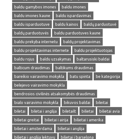
baldu gamybos imones
baldu imones
baldu imones kaune
baldu ispardavimas
baldu isparduotuve
baldu kainos
baldų parduotuvė
baldų parduotuvės
baldu parduotuves kaune
baldu prekyba internetu
baldų projektavimas
baldu projektavimas internete
baldu projektuotojas
baldu rojus
baldu uzsakymas
baltarusiski baldai
balticum draudimas
baltikums draudimas
bareikio vairavimo mokykla
batu spinta
be kategorija
belejevo vairavimo mokykla
bendrosios civilinės atsakomybės draudimas
bialo vairavimo mokykla
bikuvos baldai
bileitai
biletai
biletai i anglija
biletailt
bilietai
bilietai avia
bilietai greitai
bilietai i airija
bilietai i amerika
bilietai i amsterdama
bilietai i anglija
bilietai i anglija lektuvu
bilietai i barselona