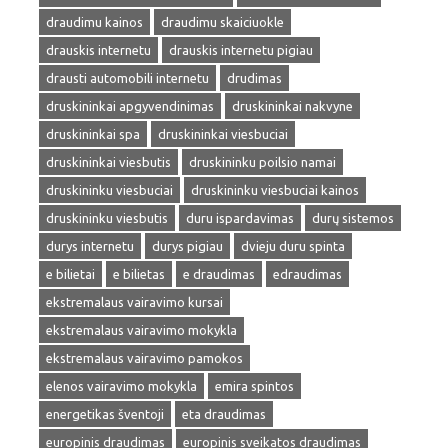
draudimu kainos
draudimu skaiciuokle
drauskis internetu
drauskis internetu pigiau
drausti automobili internetu
drudimas
druskininkai apgyvendinimas
druskininkai nakvyne
druskininkai spa
druskininkai viesbuciai
druskininkai viesbutis
druskininku poilsio namai
druskininku viesbuciai
druskininku viesbuciai kainos
druskininku viesbutis
duru ispardavimas
durų sistemos
durys internetu
durys pigiau
dvieju duru spinta
e bilietai
e bilietas
e draudimas
edraudimas
ekstremalaus vairavimo kursai
ekstremalaus vairavimo mokykla
ekstremalaus vairavimo pamokos
elenos vairavimo mokykla
emira spintos
energetikas šventoji
eta draudimas
europinis draudimas
europinis sveikatos draudimas