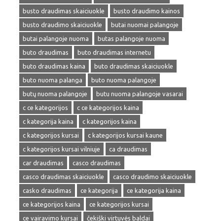
busto draudimas skaiciuokle
busto draudimo kainos
busto draudimo skaiciuokle
butai nuomai palangoje
butai palangoje nuoma
butas palangoje nuoma
buto draudimas
buto draudimas internetu
buto draudimas kaina
buto draudimas skaiciuokle
buto nuoma palanga
buto nuoma palangoje
butų nuoma palangoje
butu nuoma palangoje vasarai
c ce kategorijos
c ce kategorijos kaina
c kategorija kaina
c kategorijos kaina
c kategorijos kursai
c kategorijos kursai kaune
c kategorijos kursai vilniuje
ca draudimas
car draudimas
casco draudimas
casco draudimas skaiciuokle
casco draudimo skaiciuokle
casko draudimas
ce kategorija
ce kategorija kaina
ce kategorijos kaina
ce kategorijos kursai
ce vairavimo kursai
čekiški virtuvės baldai