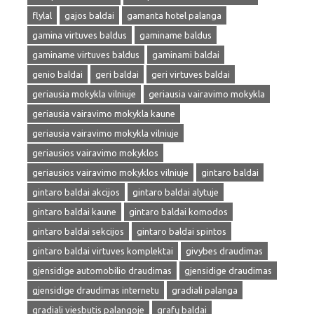
flylal
gajos baldai
gamanta hotel palanga
gamina virtuves baldus
gaminame baldus
gaminame virtuves baldus
gaminami baldai
genio baldai
geri baldai
geri virtuves baldai
geriausia mokykla vilniuje
geriausia vairavimo mokykla
geriausia vairavimo mokykla kaune
geriausia vairavimo mokykla vilniuje
geriausios vairavimo mokyklos
geriausios vairavimo mokyklos vilniuje
gintaro baldai
gintaro baldai akcijos
gintaro baldai alytuje
gintaro baldai kaune
gintaro baldai komodos
gintaro baldai sekcijos
gintaro baldai spintos
gintaro baldai virtuves komplektai
givybes draudimas
gjensidige automobilio draudimas
gjensidige draudimas
gjensidige draudimas internetu
gradiali palanga
gradiali viesbutis palangoje
grafų baldai