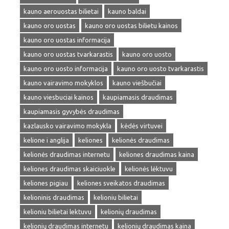
kauno aerouostas bilietai
kauno baldai
kauno oro uostas
kauno oro uostas bilietu kainos
kauno oro uostas informacija
kauno oro uostas tvarkarastis
kauno oro uosto
kauno oro uosto informacija
kauno oro uosto tvarkarastis
kauno vairavimo mokyklos
kauno viešbučiai
kauno viesbuciai kainos
kaupiamasis draudimas
kaupiamasis gyvybės draudimas
kazlausko vairavimo mokykla
kėdės virtuvei
kelione i anglija
keliones
kelionės draudimas
kelionės draudimas internetu
keliones draudimas kaina
keliones draudimas skaiciuokle
kelionės lėktuvu
keliones pigiau
keliones sveikatos draudimas
kelioninis draudimas
kelioniu bilietai
kelioniu bilietai lektuvu
kelionių draudimas
kelionių draudimas internetu
kelionių draudimas kaina