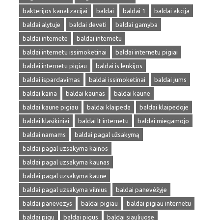
bakterijos kanalizacijai
baldai
baldai 1
baldai akcija
baldai alytuje
baldai deveti
baldai gamyba
baldai internete
baldai internetu
baldai internetu issimoketinai
baldai internetu pigiai
baldai internetu pigiau
baldai is lenkijos
baldai ispardavimas
baldai issimoketinai
baldai jums
baldai kaina
baldai kaunas
baldai kaune
baldai kaune pigiau
baldai klaipeda
baldai klaipedoje
baldai klasikiniai
baldai lt internetu
baldai miegamojo
baldai namams
baldai pagal užsakymą
baldai pagal uzsakyma kainos
baldai pagal uzsakyma kaunas
baldai pagal uzsakyma kaune
baldai pagal uzsakyma vilnius
baldai panevėžyje
baldai panevezys
baldai pigiau
baldai pigiau internetu
baldai pigu
baldai pigus
baldai siauliuose