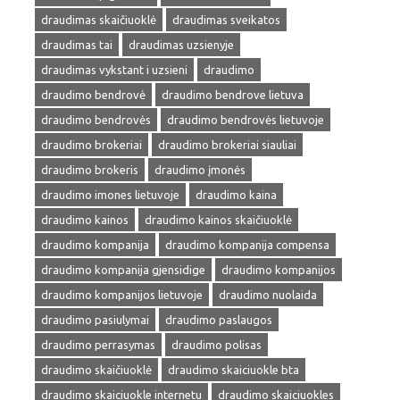
draudimas skaičiuoklė
draudimas sveikatos
draudimas tai
draudimas uzsienyje
draudimas vykstant i uzsieni
draudimo
draudimo bendrovė
draudimo bendrove lietuva
draudimo bendrovės
draudimo bendrovės lietuvoje
draudimo brokeriai
draudimo brokeriai siauliai
draudimo brokeris
draudimo įmonės
draudimo imones lietuvoje
draudimo kaina
draudimo kainos
draudimo kainos skaičiuoklė
draudimo kompanija
draudimo kompanija compensa
draudimo kompanija gjensidige
draudimo kompanijos
draudimo kompanijos lietuvoje
draudimo nuolaida
draudimo pasiulymai
draudimo paslaugos
draudimo perrasymas
draudimo polisas
draudimo skaičiuoklė
draudimo skaiciuokle bta
draudimo skaiciuokle internetu
draudimo skaiciuokles