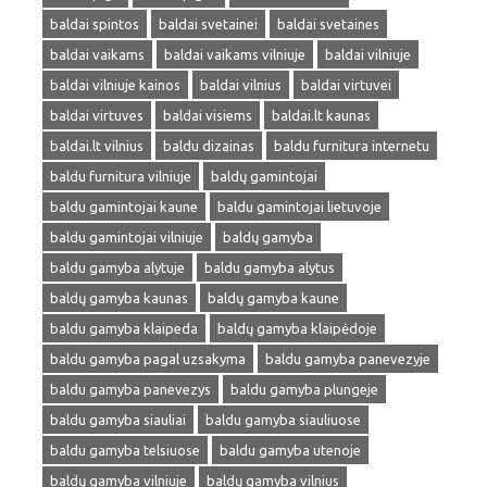
baldai spintos
baldai svetainei
baldai svetaines
baldai vaikams
baldai vaikams vilniuje
baldai vilniuje
baldai vilniuje kainos
baldai vilnius
baldai virtuvei
baldai virtuves
baldai visiems
baldai.lt kaunas
baldai.lt vilnius
baldu dizainas
baldu furnitura internetu
baldu furnitura vilniuje
baldų gamintojai
baldu gamintojai kaune
baldu gamintojai lietuvoje
baldu gamintojai vilniuje
baldų gamyba
baldu gamyba alytuje
baldu gamyba alytus
baldų gamyba kaunas
baldų gamyba kaune
baldu gamyba klaipeda
baldų gamyba klaipėdoje
baldu gamyba pagal uzsakyma
baldu gamyba panevezyje
baldu gamyba panevezys
baldu gamyba plungeje
baldu gamyba siauliai
baldu gamyba siauliuose
baldu gamyba telsiuose
baldu gamyba utenoje
baldų gamyba vilniuje
baldų gamyba vilnius