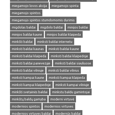
miegamojo lovos akcija
miegamojo spinta
miegamojo spintos
miegamojo spintos stumdomomis durimis
migdolas baldai
migdolo baldai
minijos baldai
minijos baldai kaune
minijos baldai klaipeda
minkšti baldai
minksti baldai internetu
minksti baldai kaunas
minksti baldai kaune
minksti baldai klaipeda
minksti baldai klaipedoje
minksti baldai panevezyje
minksti baldai siauliuose
minksti baldai vilniuje
minksti baldai vilnius
minksti kampai kaune
minksti kampai klaipeda
minksti kampai klaipedoje
minksti kampai vilniuje
minkšti svetainės baldai
minkstu baldu gamintojai
minkštų baldų gamyba
moderni virtuvė
modernios spintos
modernios virtuves
modernios virtuves baldai
modernūs baldai