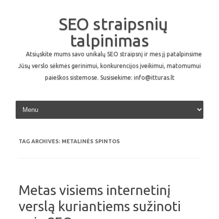
SEO straipsnių
talpinimas
Atsiųskite mums savo unikalų SEO straipsnį ir mes jį patalpinsime
Jūsų verslo sėkmės gerinimui, konkurencijos įveikimui, matomumui
paieškos sistemose. Susisiekime: info@itturas.lt
Skip to content
TAG ARCHIVES:
METALINĖS SPINTOS
Metas visiems internetinį
verslą kuriantiems sužinoti