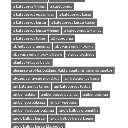
a kategorija Vilnius
a kategorijos
a kategorijos egzaminas
a kategorijos kaina
a kategorijos kursai
a kategorijos kursai kaune
a kategorijos kursai Vilniuje
a kategorijos laikymas
a kategorijos teises
a2 kategorija
ab lietuvos draudimas
abc vairavimo mokykla
abc vairavimo mokykla kaune
alanga viesbutis
alantas virtuves baldai
aliuminio profiliai baldams Raktai spintoms: sieninės spintos
alytaus vairavimo mokyklos
am kategorijos kaina
am kategorijos teises
am kategorijos testas
amber palace
amber palace palanga
amber palanga
amber spa palanga
amber viesbutis
amber viesbutis palanga
anglu kalbos gramatika
anglu kalbos kursai
anglu kalbos kursai kaune
anglu kalbos kursai klaipedoje