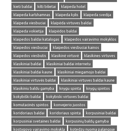
kieti baldai
kilti bilietai
klaipeda hotel
klaipeda karlshamnas
klaipeda kylis
klaipeda svedija
klaipeda viesbuciai
klaipėda virtuves baldai
klaipeda vokietija
klaipėdos baldai
klaipedos baldai katalogas
klaipedos vairavimo mokyklos
klaipedos viesbuciai
klaipedos viesbuciai kainos
klaipedos viesbutis
klasikinė virtuvė
klasikines virtuves
klasikiniai baldai
klasikiniai baldai internetu
klasikiniai baldai kaune
klasikiniai miegamojo baldai
klasikiniai virtuvės baldai
klasikiniai virtuves baldai kaune
klasikiniu baldu gamyba
knygu spinta
knygų spintos
kokybiški baldai
kokybiski virtuves baldai
komutacinės spintos
konvejerio juostos
koridoriaus baldai
koridoriaus spinta
korpusiniai baldai
korpusiniai svetaines baldai
korpusinių baldų gamyba
kostygovo vairavimo mokykla
kotedzu nuoma palangoje