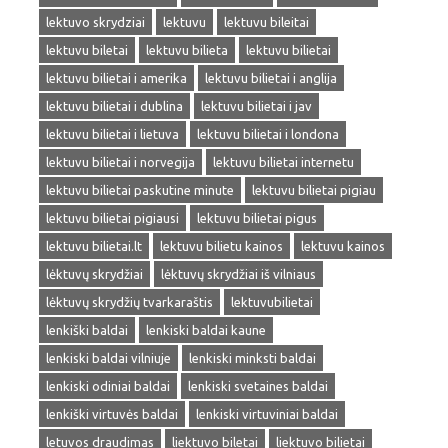
lektuvo skrydziai
lektuvu
lektuvu bileitai
lektuvu biletai
lektuvu bilieta
lektuvu bilietai
lektuvu bilietai i amerika
lektuvu bilietai i anglija
lektuvu bilietai i dublina
lektuvu bilietai i jav
lektuvu bilietai i lietuva
lektuvu bilietai i londona
lektuvu bilietai i norvegija
lektuvu bilietai internetu
lektuvu bilietai paskutine minute
lektuvu bilietai pigiau
lektuvu bilietai pigiausi
lektuvu bilietai pigus
lektuvu bilietai.lt
lektuvu bilietu kainos
lektuvu kainos
lėktuvų skrydžiai
lėktuvų skrydžiai iš vilniaus
lėktuvų skrydžių tvarkaraštis
lektuvubilietai
lenkiški baldai
lenkiski baldai kaune
lenkiski baldai vilniuje
lenkiski minksti baldai
lenkiski odiniai baldai
lenkiski svetaines baldai
lenkiški virtuvės baldai
lenkiski virtuviniai baldai
letuvos draudimas
liektuvo biletai
liektuvo bilietai