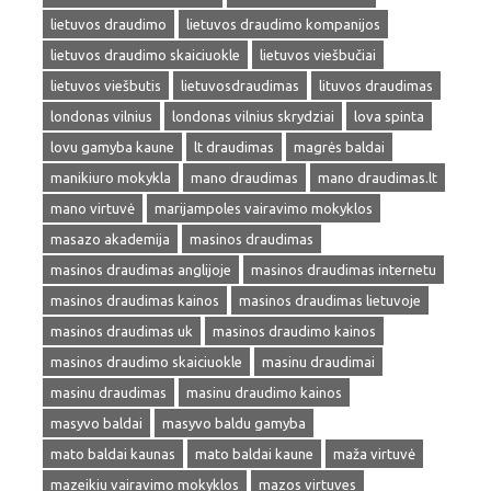
lietuvos draudimo
lietuvos draudimo kompanijos
lietuvos draudimo skaiciuokle
lietuvos viešbučiai
lietuvos viešbutis
lietuvosdraudimas
lituvos draudimas
londonas vilnius
londonas vilnius skrydziai
lova spinta
lovu gamyba kaune
lt draudimas
magrės baldai
manikiuro mokykla
mano draudimas
mano draudimas.lt
mano virtuvė
marijampoles vairavimo mokyklos
masazo akademija
masinos draudimas
masinos draudimas anglijoje
masinos draudimas internetu
masinos draudimas kainos
masinos draudimas lietuvoje
masinos draudimas uk
masinos draudimo kainos
masinos draudimo skaiciuokle
masinu draudimai
masinu draudimas
masinu draudimo kainos
masyvo baldai
masyvo baldu gamyba
mato baldai kaunas
mato baldai kaune
maža virtuvė
mazeikiu vairavimo mokyklos
mazos virtuves