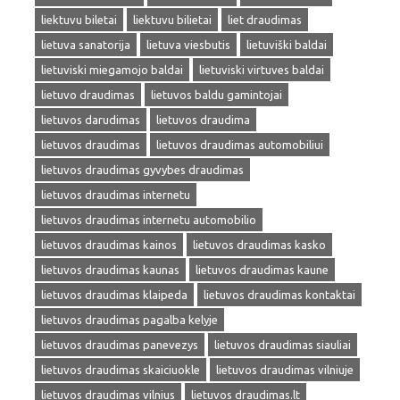
liektuvu biletai
liektuvu bilietai
liet draudimas
lietuva sanatorija
lietuva viesbutis
lietuviški baldai
lietuviski miegamojo baldai
lietuviski virtuves baldai
lietuvo draudimas
lietuvos baldu gamintojai
lietuvos darudimas
lietuvos draudima
lietuvos draudimas
lietuvos draudimas automobiliui
lietuvos draudimas gyvybes draudimas
lietuvos draudimas internetu
lietuvos draudimas internetu automobilio
lietuvos draudimas kainos
lietuvos draudimas kasko
lietuvos draudimas kaunas
lietuvos draudimas kaune
lietuvos draudimas klaipeda
lietuvos draudimas kontaktai
lietuvos draudimas pagalba kelyje
lietuvos draudimas panevezys
lietuvos draudimas siauliai
lietuvos draudimas skaiciuokle
lietuvos draudimas vilniuje
lietuvos draudimas vilnius
lietuvos draudimas.lt