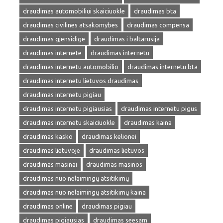
draudimas automobiliui skaiciuokle
draudimas bta
draudimas civilines atsakomybes
draudimas compensa
draudimas gjensidige
draudimas i baltarusija
draudimas internete
draudimas internetu
draudimas internetu automobilio
draudimas internetu bta
draudimas internetu lietuvos draudimas
draudimas internetu pigiau
draudimas internetu pigiausias
draudimas internetu pigus
draudimas internetu skaiciuokle
draudimas kaina
draudimas kasko
draudimas kelionei
draudimas lietuvoje
draudimas lietuvos
draudimas masinai
draudimas masinos
draudimas nuo nelaimingų atsitikimų
draudimas nuo nelaimingų atsitikimų kaina
draudimas online
draudimas pigiau
draudimas pigiausias
draudimas seesam