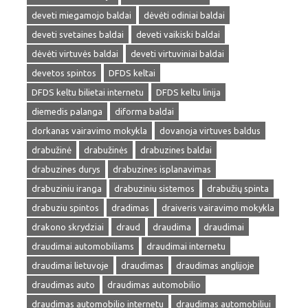
deveti miegamojo baldai
dėvėti odiniai baldai
deveti svetaines baldai
deveti vaikiski baldai
dėvėti virtuvės baldai
deveti virtuviniai baldai
devetos spintos
DFDS keltai
DFDS keltu bilietai internetu
DFDS keltu linija
diemedis palanga
diforma baldai
dorkanas vairavimo mokykla
dovanoja virtuves baldus
drabužinė
drabužinės
drabuzines baldai
drabuzines durys
drabuzines isplanavimas
drabuziniu iranga
drabuziniu sistemos
drabužių spinta
drabuziu spintos
dradimas
draiveris vairavimo mokykla
drakono skrydziai
draud
draudima
draudimai
draudimai automobiliams
draudimai internetu
draudimai lietuvoje
draudimas
draudimas anglijoje
draudimas auto
draudimas automobilio
draudimas automobilio internetu
draudimas automobiliui