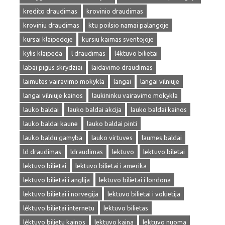
kredito draudimas
krovinio draudimas
kroviniu draudimas
ktu poilsio namai palangoje
kursai klaipedoje
kursiu kaimas sventojoje
kylis klaipeda
l draudimas
l4ktuvo bilietai
labai pigus skrydziai
laidavimo draudimas
laimutes vairavimo mokykla
langai
langai vilniuje
langai vilniuje kainos
laukininku vairavimo mokykla
lauko baldai
lauko baldai akcija
lauko baldai kainos
lauko baldai kaune
lauko baldai pinti
lauko baldu gamyba
lauko virtuves
laumes baldai
ld draudimas
ldraudimas
lektuvo
lektuvo biletai
lektuvo bilietai
lektuvo bilietai i amerika
lektuvo bilietai i anglija
lektuvo bilietai i londona
lektuvo bilietai i norvegija
lektuvo bilietai i vokietija
lėktuvo bilietai internetu
lektuvo bilietas
lėktuvo bilietu kainos
lektuvo kaina
lektuvo nuoma