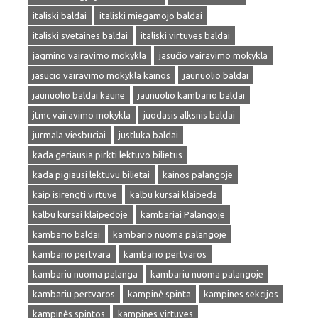
italiski baldai
italiski miegamojo baldai
italiski svetaines baldai
italiski virtuves baldai
jagmino vairavimo mokykla
jasučio vairavimo mokykla
jasucio vairavimo mokykla kainos
jaunuolio baldai
jaunuolio baldai kaune
jaunuolio kambario baldai
jtmc vairavimo mokykla
juodasis alksnis baldai
jurmala viesbuciai
justluka baldai
kada geriausia pirkti lektuvo bilietus
kada pigiausi lektuvu bilietai
kainos palangoje
kaip isirengti virtuve
kalbu kursai klaipeda
kalbu kursai klaipedoje
kambariai Palangoje
kambario baldai
kambario nuoma palangoje
kambario pertvara
kambario pertvaros
kambariu nuoma palanga
kambariu nuoma palangoje
kambariu pertvaros
kampinė spinta
kampines sekcijos
kampinės spintos
kampines virtuves