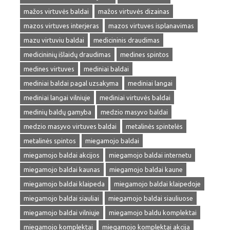
mažos virtuvės baldai
mažos virtuvės dizainas
mazos virtuves interjeras
mazos virtuves isplanavimas
mazu virtuviu baldai
medicininis draudimas
medicininių išlaidų draudimas
medines spintos
medines virtuves
mediniai baldai
mediniai baldai pagal uzsakyma
mediniai langai
mediniai langai vilniuje
mediniai virtuvės baldai
medinių baldų gamyba
medzio masyvo baldai
medzio masyvo virtuves baldai
metalinės spintelės
metalinės spintos
miegamojo baldai
miegamojo baldai akcijos
miegamojo baldai internetu
miegamojo baldai kaunas
miegamojo baldai kaune
miegamojo baldai klaipeda
miegamojo baldai klaipedoje
miegamojo baldai siauliai
miegamojo baldai siauliuose
miegamojo baldai vilniuje
miegamojo baldu komplektai
miegamojo komplektai
miegamojo komplektai akcija