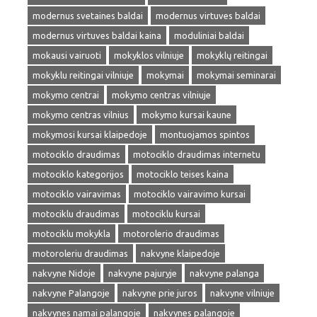
modernus svetaines baldai
modernus virtuves baldai
modernus virtuves baldai kaina
moduliniai baldai
mokausi vairuoti
mokyklos vilniuje
mokyklų reitingai
mokyklu reitingai vilniuje
mokymai
mokymai seminarai
mokymo centrai
mokymo centras vilniuje
mokymo centras vilnius
mokymo kursai kaune
mokymosi kursai klaipedoje
montuojamos spintos
motociklo draudimas
motociklo draudimas internetu
motociklo kategorijos
motociklo teises kaina
motociklo vairavimas
motociklo vairavimo kursai
motociklu draudimas
motociklu kursai
motociklu mokykla
motorolerio draudimas
motoroleriu draudimas
nakvyne klaipedoje
nakvyne Nidoje
nakvyne pajuryje
nakvyne palanga
nakvyne Palangoje
nakvyne prie juros
nakvyne vilniuje
nakvynes namai palangoje
nakvynes palangoje