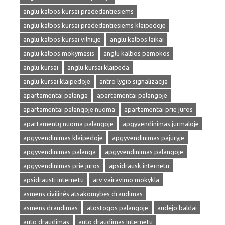
anglu kalbos kursai pradedantiesiems
anglu kalbos kursai pradedantiesiems klaipedoje
anglu kalbos kursai vilniuje
anglu kalbos laikai
anglu kalbos mokymasis
anglu kalbos pamokos
anglu kursai
anglu kursai klaipeda
anglu kursai klaipedoje
antro lygio signalizacija
apartamentai palanga
apartamentai palangoje
apartamentai palangoje nuoma
apartamentai prie juros
apartamentų nuoma palangoje
apgyvendinimas jurmaloje
apgyvendinimas klaipedoje
apgyvendinimas pajuryje
apgyvendinimas palanga
apgyvendinimas palangoje
apgyvendinimas prie juros
apsidrausk internetu
apsidrausti internetu
arv vairavimo mokykla
asmens civilinės atsakomybės draudimas
asmens draudimas
atostogos palangoje
audėjo baldai
auto draudimas
auto draudimas internetu