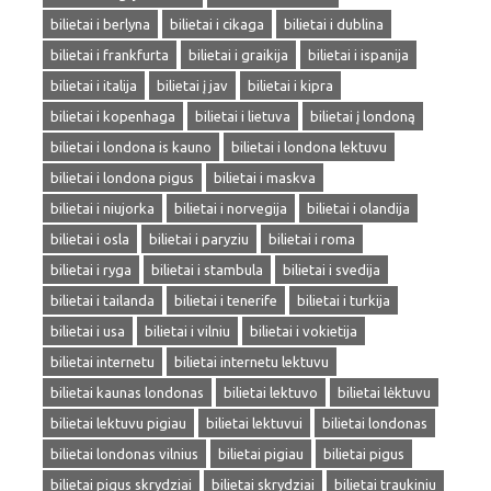
bilietai i berlyna
bilietai i cikaga
bilietai i dublina
bilietai i frankfurta
bilietai i graikija
bilietai i ispanija
bilietai i italija
bilietai į jav
bilietai i kipra
bilietai i kopenhaga
bilietai i lietuva
bilietai į londoną
bilietai i londona is kauno
bilietai i londona lektuvu
bilietai i londona pigus
bilietai i maskva
bilietai i niujorka
bilietai i norvegija
bilietai i olandija
bilietai i osla
bilietai i paryziu
bilietai i roma
bilietai i ryga
bilietai i stambula
bilietai i svedija
bilietai i tailanda
bilietai i tenerife
bilietai i turkija
bilietai i usa
bilietai i vilniu
bilietai i vokietija
bilietai internetu
bilietai internetu lektuvu
bilietai kaunas londonas
bilietai lektuvo
bilietai lėktuvu
bilietai lektuvu pigiau
bilietai lektuvui
bilietai londonas
bilietai londonas vilnius
bilietai pigiau
bilietai pigus
bilietai pigus skrydziai
bilietai skrydziai
bilietai traukiniu