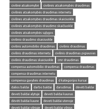
civilinė atsakomybė
civilinės atsakomybės draudimas
civilinės atsakomybės draudimas internetu
civilines atsakomybes draudimas skaiciuokle
civilinės atsakomybės draudimo skaičiuoklė
civilinės atsakomybės sąlygos
civilinio draudimo skaiciuokle
civilinis automobilio draudimas
civilinis draudimas
civilinis draudimas internetu
civilinis draudimas pigiausias
civilinis draudimas skaiciuokle
cmr draudimas
compensa automobilio draudimas
compensa draudimas
compensa draudimas internetu
compensa gyvybės draudimas
d kategorijos kursai
dalios baldai
darbo baldai
darudimas
dėvėti baldai
deveti baldai alytuje
deveti baldai kaunas
dėvėti baldai kaune
deveti baldai utenoje
deveti baldai vilniuje
deveti baldai vilnius