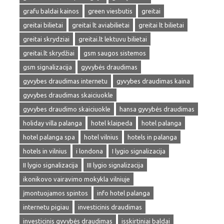
grafu baldai kainos
green viesbutis
greitai
greitai bilietai
greitai lt aviabilietai
greitai lt bilietai
greitai skrydziai
greitai.lt lektuvu bilietai
greitai.lt skrydžiai
gsm saugos sistemos
gsm signalizacija
gyvybės draudimas
gyvybes draudimas internetu
gyvybes draudimas kaina
gyvybes draudimas skaiciuokle
gyvybes draudimo skaiciuokle
hansa gyvybės draudimas
holiday villa palanga
hotel klaipeda
hotel palanga
hotel palanga spa
hotel vilnius
hotels in palanga
hotels in vilnius
i londona
I lygio signalizacija
II lygio signalizacija
III lygio signalizacija
ikonikovo vairavimo mokykla vilniuje
įmontuojamos spintos
info hotel palanga
internetu pigiau
investicinis draudimas
investicinis gyvybės draudimas
isskirtiniai baldai