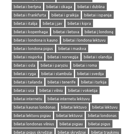
bilietai i berlyna
bilietai i cikaga
bilietai i dublina
bilietai i frankfurta
bilietai i graikija
bilietai i ispanija
bilietai i italija
bilietai į jav
bilietai i kipra
bilietai i kopenhaga
bilietai i lietuva
bilietai į londoną
bilietai i londona is kauno
bilietai i londona lektuvu
bilietai i londona pigus
bilietai i maskva
bilietai i niujorka
bilietai i norvegija
bilietai i olandija
bilietai i osla
bilietai i paryziu
bilietai i roma
bilietai i ryga
bilietai i stambula
bilietai i svedija
bilietai i tailanda
bilietai i tenerife
bilietai i turkija
bilietai i usa
bilietai i vilniu
bilietai i vokietija
bilietai internetu
bilietai internetu lektuvu
bilietai kaunas londonas
bilietai lektuvo
bilietai lėktuvu
bilietai lektuvu pigiau
bilietai lektuvui
bilietai londonas
bilietai londonas vilnius
bilietai pigiau
bilietai pigus
bilietai pigus skrydziai
bilietai skrydziai
bilietai traukiniu