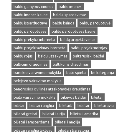
baldu gamybos imones
baldu imones
baldu imones kaune
baldu ispardavimas
baldu isparduotuve
baldu kainos
baldų parduotuvė
baldų parduotuvės
baldu parduotuves kaune
baldu prekyba internetu
baldų projektavimas
baldu projektavimas internete
baldu projektuotojas
baldu rojus
baldu uzsakymas
baltarusiski baldai
balticum draudimas
baltikums draudimas
bareikio vairavimo mokykla
batu spinta
be kategorija
belejevo vairavimo mokykla
bendrosios civilinės atsakomybės draudimas
bialo vairavimo mokykla
bikuvos baldai
bileitai
biletai
biletai i anglija
biletailt
bilietai
bilietai avia
bilietai greitai
bilietai i airija
bilietai i amerika
bilietai i amsterdama
bilietai i anglija
bilietai i anglija lektuvu
bilietai i barselona