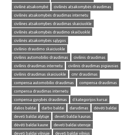
civilinė atsakomybė
civilinės atsakomybės draudimas
civilinės atsakomybės draudimas internetu
civilines atsakomybes draudimas skaiciuokle
civilinės atsakomybės draudimo skaičiuoklė
civilinės atsakomybės sąlygos
civilinio draudimo skaiciuokle
civilinis automobilio draudimas
civilinis draudimas
civilinis draudimas internetu
civilinis draudimas pigiausias
civilinis draudimas skaiciuokle
cmr draudimas
compensa automobilio draudimas
compensa draudimas
compensa draudimas internetu
compensa gyvybės draudimas
d kategorijos kursai
dalios baldai
darbo baldai
darudimas
dėvėti baldai
deveti baldai alytuje
deveti baldai kaunas
dėvėti baldai kaune
deveti baldai utenoje
deveti baldai vilniuje
deveti baldai vilnius