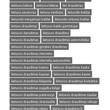
liektuvu biletai
liektuvu bilietai
liet draudimas
lietuva sanatorija
lietuva viesbutis
lietuviški baldai
lietuviski miegamojo baldai
lietuviski virtuves baldai
lietuvo draudimas
lietuvos baldu gamintojai
lietuvos darudimas
lietuvos draudima
lietuvos draudimas
lietuvos draudimas automobiliui
lietuvos draudimas gyvybes draudimas
lietuvos draudimas internetu
lietuvos draudimas internetu automobilio
lietuvos draudimas kainos
lietuvos draudimas kasko
lietuvos draudimas kaunas
lietuvos draudimas kaune
lietuvos draudimas klaipeda
lietuvos draudimas kontaktai
lietuvos draudimas pagalba kelyje
lietuvos draudimas panevezys
lietuvos draudimas siauliai
lietuvos draudimas skaiciuokle
lietuvos draudimas vilniuje
lietuvos draudimas vilnius
lietuvos draudimas.lt