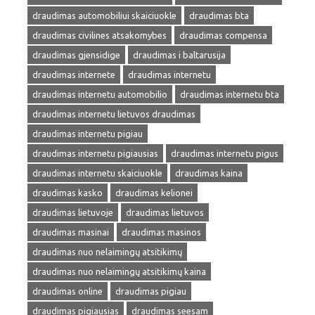
draudimas automobiliui skaiciuokle
draudimas bta
draudimas civilines atsakomybes
draudimas compensa
draudimas gjensidige
draudimas i baltarusija
draudimas internete
draudimas internetu
draudimas internetu automobilio
draudimas internetu bta
draudimas internetu lietuvos draudimas
draudimas internetu pigiau
draudimas internetu pigiausias
draudimas internetu pigus
draudimas internetu skaiciuokle
draudimas kaina
draudimas kasko
draudimas kelionei
draudimas lietuvoje
draudimas lietuvos
draudimas masinai
draudimas masinos
draudimas nuo nelaimingų atsitikimų
draudimas nuo nelaimingų atsitikimų kaina
draudimas online
draudimas pigiau
draudimas pigiausias
draudimas seesam