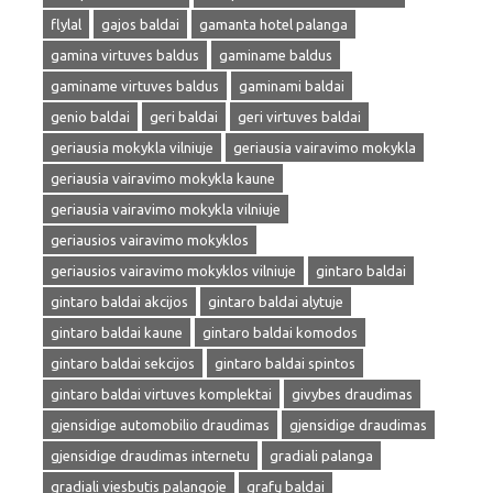
flylal
gajos baldai
gamanta hotel palanga
gamina virtuves baldus
gaminame baldus
gaminame virtuves baldus
gaminami baldai
genio baldai
geri baldai
geri virtuves baldai
geriausia mokykla vilniuje
geriausia vairavimo mokykla
geriausia vairavimo mokykla kaune
geriausia vairavimo mokykla vilniuje
geriausios vairavimo mokyklos
geriausios vairavimo mokyklos vilniuje
gintaro baldai
gintaro baldai akcijos
gintaro baldai alytuje
gintaro baldai kaune
gintaro baldai komodos
gintaro baldai sekcijos
gintaro baldai spintos
gintaro baldai virtuves komplektai
givybes draudimas
gjensidige automobilio draudimas
gjensidige draudimas
gjensidige draudimas internetu
gradiali palanga
gradiali viesbutis palangoje
grafų baldai