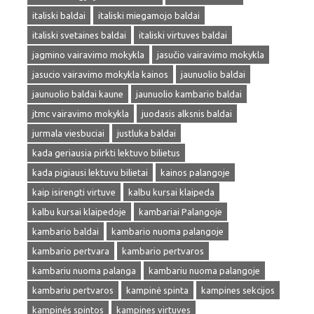
italiski baldai
italiski miegamojo baldai
italiski svetaines baldai
italiski virtuves baldai
jagmino vairavimo mokykla
jasučio vairavimo mokykla
jasucio vairavimo mokykla kainos
jaunuolio baldai
jaunuolio baldai kaune
jaunuolio kambario baldai
jtmc vairavimo mokykla
juodasis alksnis baldai
jurmala viesbuciai
justluka baldai
kada geriausia pirkti lektuvo bilietus
kada pigiausi lektuvu bilietai
kainos palangoje
kaip isirengti virtuve
kalbu kursai klaipeda
kalbu kursai klaipedoje
kambariai Palangoje
kambario baldai
kambario nuoma palangoje
kambario pertvara
kambario pertvaros
kambariu nuoma palanga
kambariu nuoma palangoje
kambariu pertvaros
kampinė spinta
kampines sekcijos
kampinės spintos
kampines virtuves