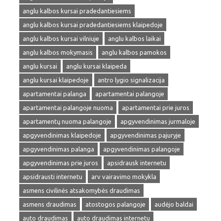
anglu kalbos kursai pradedantiesiems
anglu kalbos kursai pradedantiesiems klaipedoje
anglu kalbos kursai vilniuje
anglu kalbos laikai
anglu kalbos mokymasis
anglu kalbos pamokos
anglu kursai
anglu kursai klaipeda
anglu kursai klaipedoje
antro lygio signalizacija
apartamentai palanga
apartamentai palangoje
apartamentai palangoje nuoma
apartamentai prie juros
apartamentų nuoma palangoje
apgyvendinimas jurmaloje
apgyvendinimas klaipedoje
apgyvendinimas pajuryje
apgyvendinimas palanga
apgyvendinimas palangoje
apgyvendinimas prie juros
apsidrausk internetu
apsidrausti internetu
arv vairavimo mokykla
asmens civilinės atsakomybės draudimas
asmens draudimas
atostogos palangoje
audėjo baldai
auto draudimas
auto draudimas internetu