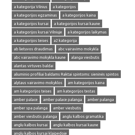
a kategorija Vilnius
a kategorijos
a kategorijos egzaminas
a kategorijos kaina
a kategorijos kursai
a kategorijos kursai kaune
a kategorijos kursai Vilniuje
a kategorijos laikymas
a kategorijos teises
a2 kategorija
ab lietuvos draudimas
abc vairavimo mokykla
abc vairavimo mokykla kaune
alanga viesbutis
alantas virtuves baldai
aliuminio profiliai baldams Raktai spintoms: sieninės spintos
alytaus vairavimo mokyklos
am kategorijos kaina
am kategorijos teises
am kategorijos testas
amber palace
amber palace palanga
amber palanga
amber spa palanga
amber viesbutis
amber viesbutis palanga
anglu kalbos gramatika
anglu kalbos kursai
anglu kalbos kursai kaune
anglu kalbos kursai klaipedoje