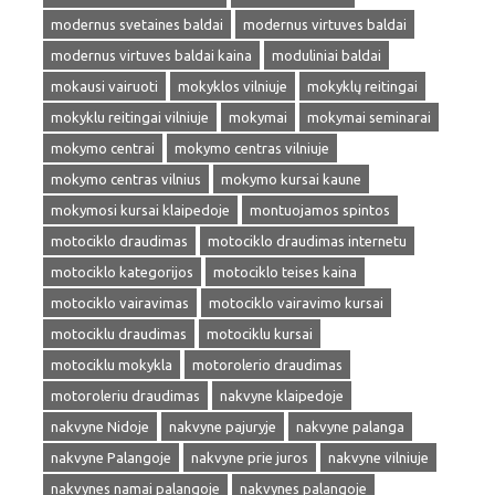
modernus svetaines baldai
modernus virtuves baldai
modernus virtuves baldai kaina
moduliniai baldai
mokausi vairuoti
mokyklos vilniuje
mokyklų reitingai
mokyklu reitingai vilniuje
mokymai
mokymai seminarai
mokymo centrai
mokymo centras vilniuje
mokymo centras vilnius
mokymo kursai kaune
mokymosi kursai klaipedoje
montuojamos spintos
motociklo draudimas
motociklo draudimas internetu
motociklo kategorijos
motociklo teises kaina
motociklo vairavimas
motociklo vairavimo kursai
motociklu draudimas
motociklu kursai
motociklu mokykla
motorolerio draudimas
motoroleriu draudimas
nakvyne klaipedoje
nakvyne Nidoje
nakvyne pajuryje
nakvyne palanga
nakvyne Palangoje
nakvyne prie juros
nakvyne vilniuje
nakvynes namai palangoje
nakvynes palangoje