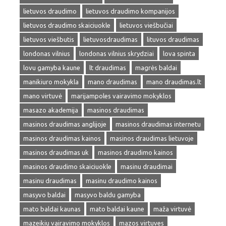
lietuvos draudimo
lietuvos draudimo kompanijos
lietuvos draudimo skaiciuokle
lietuvos viešbučiai
lietuvos viešbutis
lietuvosdraudimas
lituvos draudimas
londonas vilnius
londonas vilnius skrydziai
lova spinta
lovu gamyba kaune
lt draudimas
magrės baldai
manikiuro mokykla
mano draudimas
mano draudimas.lt
mano virtuvė
marijampoles vairavimo mokyklos
masazo akademija
masinos draudimas
masinos draudimas anglijoje
masinos draudimas internetu
masinos draudimas kainos
masinos draudimas lietuvoje
masinos draudimas uk
masinos draudimo kainos
masinos draudimo skaiciuokle
masinu draudimai
masinu draudimas
masinu draudimo kainos
masyvo baldai
masyvo baldu gamyba
mato baldai kaunas
mato baldai kaune
maža virtuvė
mazeikiu vairavimo mokyklos
mazos virtuves