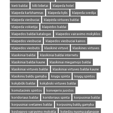
kieti baldai
kilti bilietai
klaipeda hotel
klaipeda karlshamnas
klaipeda kylis
klaipeda svedija
klaipeda viesbuciai
klaipėda virtuves baldai
klaipeda vokietija
klaipėdos baldai
klaipedos baldai katalogas
klaipedos vairavimo mokyklos
klaipedos viesbuciai
klaipedos viesbuciai kainos
klaipedos viesbutis
klasikinė virtuvė
klasikines virtuves
klasikiniai baldai
klasikiniai baldai internetu
klasikiniai baldai kaune
klasikiniai miegamojo baldai
klasikiniai virtuvės baldai
klasikiniai virtuves baldai kaune
klasikiniu baldu gamyba
knygu spinta
knygų spintos
kokybiški baldai
kokybiski virtuves baldai
komutacinės spintos
konvejerio juostos
koridoriaus baldai
koridoriaus spinta
korpusiniai baldai
korpusiniai svetaines baldai
korpusinių baldų gamyba
kostygovo vairavimo mokykla
kotedzu nuoma palangoje