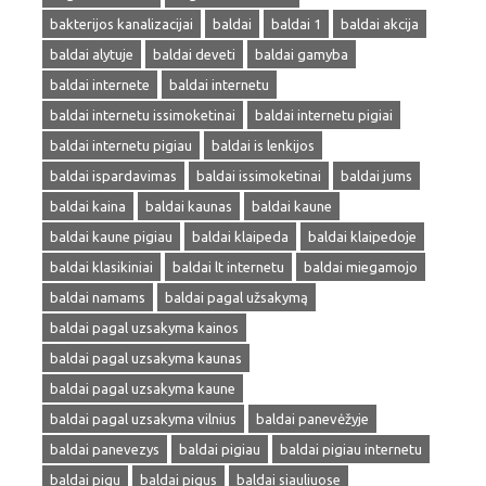
bakterijos kanalizacijai
baldai
baldai 1
baldai akcija
baldai alytuje
baldai deveti
baldai gamyba
baldai internete
baldai internetu
baldai internetu issimoketinai
baldai internetu pigiai
baldai internetu pigiau
baldai is lenkijos
baldai ispardavimas
baldai issimoketinai
baldai jums
baldai kaina
baldai kaunas
baldai kaune
baldai kaune pigiau
baldai klaipeda
baldai klaipedoje
baldai klasikiniai
baldai lt internetu
baldai miegamojo
baldai namams
baldai pagal užsakymą
baldai pagal uzsakyma kainos
baldai pagal uzsakyma kaunas
baldai pagal uzsakyma kaune
baldai pagal uzsakyma vilnius
baldai panevėžyje
baldai panevezys
baldai pigiau
baldai pigiau internetu
baldai pigu
baldai pigus
baldai siauliuose