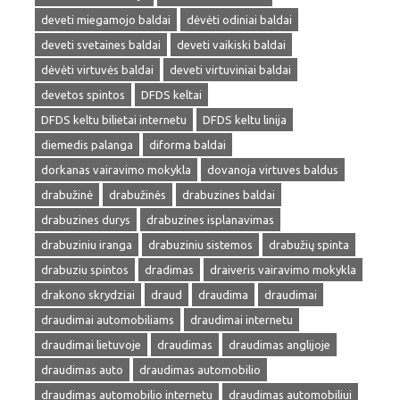
deveti miegamojo baldai
dėvėti odiniai baldai
deveti svetaines baldai
deveti vaikiski baldai
dėvėti virtuvės baldai
deveti virtuviniai baldai
devetos spintos
DFDS keltai
DFDS keltu bilietai internetu
DFDS keltu linija
diemedis palanga
diforma baldai
dorkanas vairavimo mokykla
dovanoja virtuves baldus
drabužinė
drabužinės
drabuzines baldai
drabuzines durys
drabuzines isplanavimas
drabuziniu iranga
drabuziniu sistemos
drabužių spinta
drabuziu spintos
dradimas
draiveris vairavimo mokykla
drakono skrydziai
draud
draudima
draudimai
draudimai automobiliams
draudimai internetu
draudimai lietuvoje
draudimas
draudimas anglijoje
draudimas auto
draudimas automobilio
draudimas automobilio internetu
draudimas automobiliui