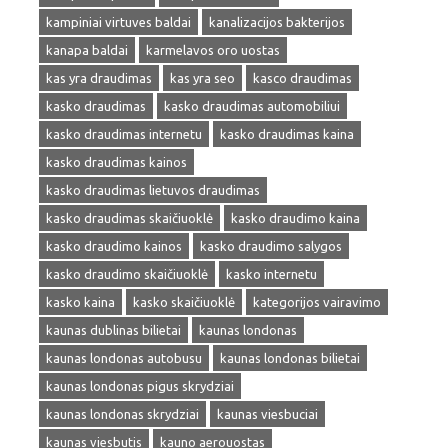
kampiniai virtuves baldai
kanalizacijos bakterijos
kanapa baldai
karmelavos oro uostas
kas yra draudimas
kas yra seo
kasco draudimas
kasko draudimas
kasko draudimas automobiliui
kasko draudimas internetu
kasko draudimas kaina
kasko draudimas kainos
kasko draudimas lietuvos draudimas
kasko draudimas skaičiuoklė
kasko draudimo kaina
kasko draudimo kainos
kasko draudimo salygos
kasko draudimo skaičiuoklė
kasko internetu
kasko kaina
kasko skaičiuoklė
kategorijos vairavimo
kaunas dublinas bilietai
kaunas londonas
kaunas londonas autobusu
kaunas londonas bilietai
kaunas londonas pigus skrydziai
kaunas londonas skrydziai
kaunas viesbuciai
kaunas viesbutis
kauno aerouostas