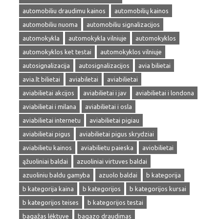
automobiliu draudimu kainos
automobilių kainos
automobiliu nuoma
automobiliu signalizacijos
automokykla
automokykla vilniuje
automokyklos
automokyklos ket testai
automokyklos vilniuje
autosignalizacija
autosignalizacijos
avia bilietai
avia.lt bilietai
aviabiletai
aviabilietai
aviabilietai akcijos
aviabilietai i jav
aviabilietai i londona
aviabilietai i milana
aviabilietai i osla
aviabilietai internetu
aviabilietai pigiau
aviabilietai pigus
aviabilietai pigus skrydziai
aviabilietu kainos
aviabilietu paieska
aviobilietai
ąžuoliniai baldai
azuoliniai virtuves baldai
azuoliniu baldu gamyba
azuolo baldai
b kategorija
b kategorija kaina
b kategorijos
b kategorijos kursai
b kategorijos teises
b kategorijos testai
bagažas lėktuve
bagazo draudimas