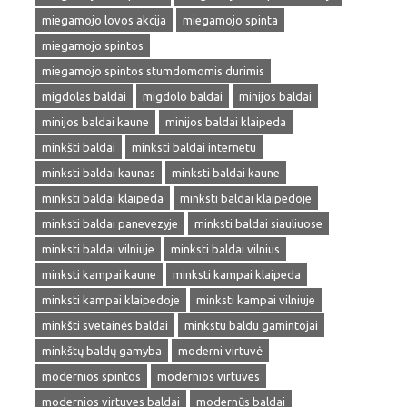
miegamojo lovos akcija
miegamojo spinta
miegamojo spintos
miegamojo spintos stumdomomis durimis
migdolas baldai
migdolo baldai
minijos baldai
minijos baldai kaune
minijos baldai klaipeda
minkšti baldai
minksti baldai internetu
minksti baldai kaunas
minksti baldai kaune
minksti baldai klaipeda
minksti baldai klaipedoje
minksti baldai panevezyje
minksti baldai siauliuose
minksti baldai vilniuje
minksti baldai vilnius
minksti kampai kaune
minksti kampai klaipeda
minksti kampai klaipedoje
minksti kampai vilniuje
minkšti svetainės baldai
minkstu baldu gamintojai
minkštų baldų gamyba
moderni virtuvė
modernios spintos
modernios virtuves
modernios virtuves baldai
modernūs baldai