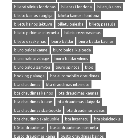
bilietai vilnius londonas
bilietas i londona
bilietų kainos
bilietu kainos i anglija
bilietu kainos i londona
bilietu kainos lektuvu
bilietu paieska
bilietų pasaulis
bilietu pirkimas internetu
bilietu rezervavimas
bilietu uzsakymas
biuro baldai
biuro baldai kaunas
biuro baldai kaune
biuro baldai klaipeda
biuro baldai vilniuje
biuro baldai vilnius
biuro baldu gamyba
biuro spintos
blog
booking palanga
bta automobilio draudimas
bta draudimas
bta draudimas internetu
bta draudimas kainos
bta draudimas kaunas
bta draudimas kaune
bta draudimas klaipeda
bta draudimas skaičiuoklė
bta draudimas vilnius
bta draudimo skaiciuokle
bta internetu
bta skaiciuokle
būsto draudimas
busto draudimas internetu
būsto draudimas kaina
busto draudimas kainos