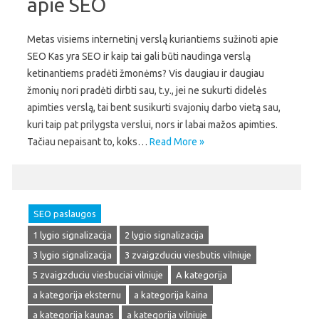
apie SEO
Metas visiems internetinį verslą kuriantiems sužinoti apie
SEO Kas yra SEO ir kaip tai gali būti naudinga verslą
ketinantiems pradėti žmonėms? Vis daugiau ir daugiau
žmonių nori pradėti dirbti sau, t.y., jei ne sukurti didelės
apimties verslą, tai bent susikurti svajonių darbo vietą sau,
kuri taip pat prilygsta verslui, nors ir labai mažos apimties.
Tačiau nepaisant to, koks…
Read More »
SEO paslaugos
1 lygio signalizacija
2 lygio signalizacija
3 lygio signalizacija
3 zvaigzduciu viesbutis vilniuje
5 zvaigzduciu viesbuciai vilniuje
A kategorija
a kategorija eksternu
a kategorija kaina
a kategorija kaunas
a kategorija vilniuje