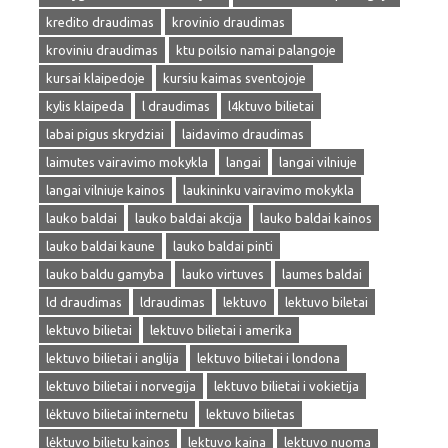
kredito draudimas
krovinio draudimas
kroviniu draudimas
ktu poilsio namai palangoje
kursai klaipedoje
kursiu kaimas sventojoje
kylis klaipeda
l draudimas
l4ktuvo bilietai
labai pigus skrydziai
laidavimo draudimas
laimutes vairavimo mokykla
langai
langai vilniuje
langai vilniuje kainos
laukininku vairavimo mokykla
lauko baldai
lauko baldai akcija
lauko baldai kainos
lauko baldai kaune
lauko baldai pinti
lauko baldu gamyba
lauko virtuves
laumes baldai
ld draudimas
ldraudimas
lektuvo
lektuvo biletai
lektuvo bilietai
lektuvo bilietai i amerika
lektuvo bilietai i anglija
lektuvo bilietai i londona
lektuvo bilietai i norvegija
lektuvo bilietai i vokietija
lėktuvo bilietai internetu
lektuvo bilietas
lėktuvo bilietu kainos
lektuvo kaina
lektuvo nuoma