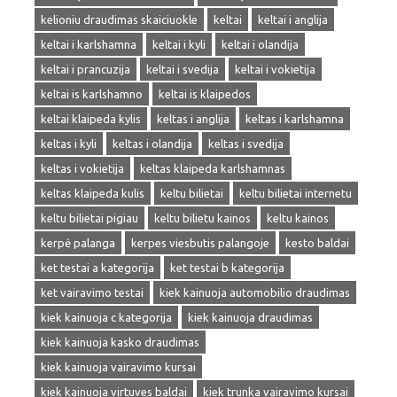
kelioniu draudimas skaiciuokle
keltai
keltai i anglija
keltai i karlshamna
keltai i kyli
keltai i olandija
keltai i prancuzija
keltai i svedija
keltai i vokietija
keltai is karlshamno
keltai is klaipedos
keltai klaipeda kylis
keltas i anglija
keltas i karlshamna
keltas i kyli
keltas i olandija
keltas i svedija
keltas i vokietija
keltas klaipeda karlshamnas
keltas klaipeda kulis
keltu bilietai
keltu bilietai internetu
keltu bilietai pigiau
keltu bilietu kainos
keltu kainos
kerpė palanga
kerpes viesbutis palangoje
kesto baldai
ket testai a kategorija
ket testai b kategorija
ket vairavimo testai
kiek kainuoja automobilio draudimas
kiek kainuoja c kategorija
kiek kainuoja draudimas
kiek kainuoja kasko draudimas
kiek kainuoja vairavimo kursai
kiek kainuoja virtuves baldai
kiek trunka vairavimo kursai