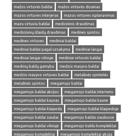
mažos virtuvės baldai
mažos virtuvės dizainas
mazos virtuves interjeras
mazos virtuves isplanavimas
mazu virtuviu baldai
medicininis draudimas
medicininių išlaidų draudimas
medines spintos
medines virtuves
mediniai baldai
mediniai baldai pagal uzsakyma
mediniai langai
mediniai langai vilniuje
mediniai virtuvės baldai
medinių baldų gamyba
medzio masyvo baldai
medzio masyvo virtuves baldai
metalinės spintelės
metalinės spintos
miegamojo baldai
miegamojo baldai akcijos
miegamojo baldai internetu
miegamojo baldai kaunas
miegamojo baldai kaune
miegamojo baldai klaipeda
miegamojo baldai klaipedoje
miegamojo baldai siauliai
miegamojo baldai siauliuose
miegamojo baldai vilniuje
miegamojo baldu komplektai
miegamojo komplektai
miegamojo komplektai akcija