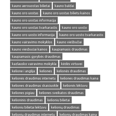
kauno aerouostas bilietai
kauno baldai
kauno oro uostas
kauno oro uostas bilietu kainos
kauno oro uostas informacija
kauno oro uostas tvarkarastis
kauno oro uosto
kauno oro uosto informacija
kauno oro uosto tvarkarastis
kauno vairavimo mokyklos
kauno viešbučiai
kauno viesbuciai kainos
kaupiamasis draudimas
kaupiamasis gyvybės draudimas
kazlausko vairavimo mokykla
kėdės virtuvei
kelione i anglija
keliones
kelionės draudimas
kelionės draudimas internetu
keliones draudimas kaina
keliones draudimas skaiciuokle
kelionės lėktuvu
keliones pigiau
keliones sveikatos draudimas
kelioninis draudimas
kelioniu bilietai
kelioniu bilietai lektuvu
kelionių draudimas
kelionių draudimas internetu
kelionių draudimas kaina