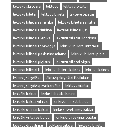
lektuvo skrydziai
lektuvu
lektuvu bileitai
lektuvu biletai
lektuvu bilieta
lektuvu bilietai
lektuvu bilietai i amerika
lektuvu bilietai i anglija
lektuvu bilietai i dublina
lektuvu bilietai i jav
lektuvu bilietai i lietuva
lektuvu bilietai i londona
lektuvu bilietai i norvegija
lektuvu bilietai internetu
lektuvu bilietai paskutine minute
lektuvu bilietai pigiau
lektuvu bilietai pigiausi
lektuvu bilietai pigus
lektuvu bilietai.lt
lektuvu bilietu kainos
lektuvu kainos
lėktuvų skrydžiai
lėktuvų skrydžiai iš vilniaus
lėktuvų skrydžių tvarkaraštis
lektuvubilietai
lenkiški baldai
lenkiski baldai kaune
lenkiski baldai vilniuje
lenkiski minksti baldai
lenkiski odiniai baldai
lenkiski svetaines baldai
lenkiški virtuvės baldai
lenkiski virtuviniai baldai
letuvos draudimas
liektuvo biletai
liektuvo bilietai