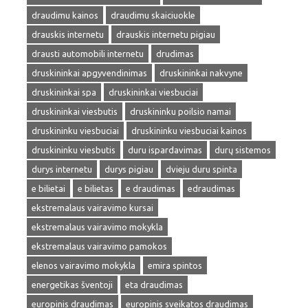
draudimu kainos
draudimu skaiciuokle
drauskis internetu
drauskis internetu pigiau
drausti automobili internetu
drudimas
druskininkai apgyvendinimas
druskininkai nakvyne
druskininkai spa
druskininkai viesbuciai
druskininkai viesbutis
druskininku poilsio namai
druskininku viesbuciai
druskininku viesbuciai kainos
druskininku viesbutis
duru ispardavimas
durų sistemos
durys internetu
durys pigiau
dvieju duru spinta
e bilietai
e bilietas
e draudimas
edraudimas
ekstremalaus vairavimo kursai
ekstremalaus vairavimo mokykla
ekstremalaus vairavimo pamokos
elenos vairavimo mokykla
emira spintos
energetikas šventoji
eta draudimas
europinis draudimas
europinis sveikatos draudimas