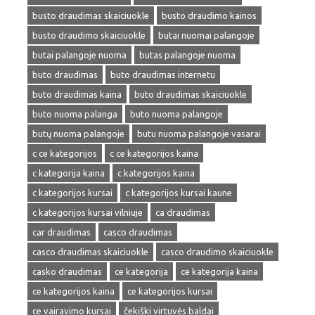
busto draudimas skaiciuokle
busto draudimo kainos
busto draudimo skaiciuokle
butai nuomai palangoje
butai palangoje nuoma
butas palangoje nuoma
buto draudimas
buto draudimas internetu
buto draudimas kaina
buto draudimas skaiciuokle
buto nuoma palanga
buto nuoma palangoje
butų nuoma palangoje
butu nuoma palangoje vasarai
c ce kategorijos
c ce kategorijos kaina
c kategorija kaina
c kategorijos kaina
c kategorijos kursai
c kategorijos kursai kaune
c kategorijos kursai vilniuje
ca draudimas
car draudimas
casco draudimas
casco draudimas skaiciuokle
casco draudimo skaiciuokle
casko draudimas
ce kategorija
ce kategorija kaina
ce kategorijos kaina
ce kategorijos kursai
ce vairavimo kursai
čekiški virtuvės baldai