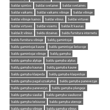
baldai spintos
baldai svetainei
baldai svetaines
baldai vaikams
baldai vaikams vilniuje
baldai vilniuje
baldai vilniuje kainos
baldai vilnius
baldai virtuvei
baldai virtuves
baldai visiems
baldai.lt kaunas
baldai.lt vilnius
baldu dizainas
baldu furnitura internetu
baldu furnitura vilniuje
baldų gamintojai
baldu gamintojai kaune
baldu gamintojai lietuvoje
baldu gamintojai vilniuje
baldų gamyba
baldu gamyba alytuje
baldu gamyba alytus
baldų gamyba kaunas
baldų gamyba kaune
baldu gamyba klaipeda
baldų gamyba klaipėdoje
baldu gamyba pagal uzsakyma
baldu gamyba panevezyje
baldu gamyba panevezys
baldu gamyba plungeje
baldu gamyba siauliai
baldu gamyba siauliuose
baldu gamyba telsiuose
baldu gamyba utenoje
baldų gamyba vilniuje
baldų gamyba vilnius