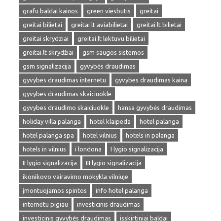
grafu baldai kainos
green viesbutis
greitai
greitai bilietai
greitai lt aviabilietai
greitai lt bilietai
greitai skrydziai
greitai.lt lektuvu bilietai
greitai.lt skrydžiai
gsm saugos sistemos
gsm signalizacija
gyvybės draudimas
gyvybes draudimas internetu
gyvybes draudimas kaina
gyvybes draudimas skaiciuokle
gyvybes draudimo skaiciuokle
hansa gyvybės draudimas
holiday villa palanga
hotel klaipeda
hotel palanga
hotel palanga spa
hotel vilnius
hotels in palanga
hotels in vilnius
i londona
I lygio signalizacija
II lygio signalizacija
III lygio signalizacija
ikonikovo vairavimo mokykla vilniuje
įmontuojamos spintos
info hotel palanga
internetu pigiau
investicinis draudimas
investicinis gyvybės draudimas
isskirtiniai baldai