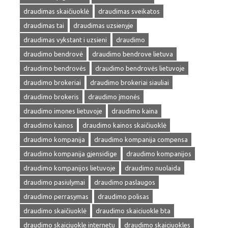
draudimas skaičiuoklė
draudimas sveikatos
draudimas tai
draudimas uzsienyje
draudimas vykstant i uzsieni
draudimo
draudimo bendrovė
draudimo bendrove lietuva
draudimo bendrovės
draudimo bendrovės lietuvoje
draudimo brokeriai
draudimo brokeriai siauliai
draudimo brokeris
draudimo įmonės
draudimo imones lietuvoje
draudimo kaina
draudimo kainos
draudimo kainos skaičiuoklė
draudimo kompanija
draudimo kompanija compensa
draudimo kompanija gjensidige
draudimo kompanijos
draudimo kompanijos lietuvoje
draudimo nuolaida
draudimo pasiulymai
draudimo paslaugos
draudimo perrasymas
draudimo polisas
draudimo skaičiuoklė
draudimo skaiciuokle bta
draudimo skaiciuokle internetu
draudimo skaiciuokles