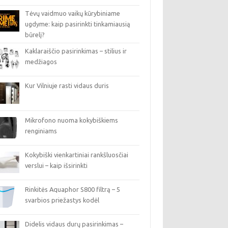
Tėvų vaidmuo vaikų kūrybiniame
ugdyme: kaip pasirinkti tinkamiausią
būrelį?
Kaklaraiščio pasirinkimas – stilius ir
medžiagos
Kur Vilniuje rasti vidaus duris
Mikrofono nuoma kokybiškiems
renginiams
Kokybiški vienkartiniai rankšluosčiai
verslui – kaip išsirinkti
Rinkitės Aquaphor S800 filtrą – 5
svarbios priežastys kodėl
Didelis vidaus durų pasirinkimas –