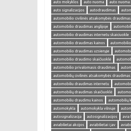
auto mokyklos
auto nuoma
auto nuoma 
auto signalizacijos
autodraudimas
autom
automobilio civilinės atsakomybės draudimas
automobilio draudimas anglijoje
automobil
automobilio draudimas internetu skaiciuokle
automobilio draudimas kainos
automobilio
automobilio draudimas uzsienyje
automobi
automobilio draudimo skaičiuoklė
automobi
automobilio privalomasis draudimas
autom
automobilių civilinės atsakomybės draudimas
automobiliu draudimas internetu
automobil
automobilių draudimas skaičiuoklė
automob
automobiliu draudimu kainos
automobilių 
automokykla
automokykla vilniuje
autom
autosignalizacija
autosignalizacijos
avia 
aviabilietai akcijos
aviabilietai i jav
aviabi