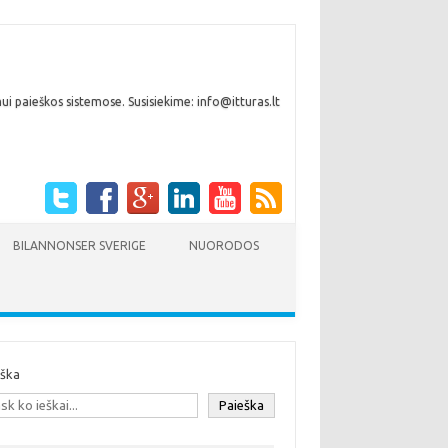
i paieškos sistemose. Susisiekime: info@itturas.lt
BILANNONSER SVERIGE
NUORODOS
eška
Paieška