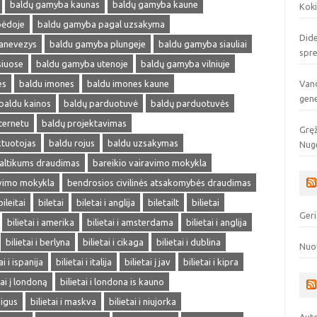
baldų gamyba kaunas
baldų gamyba kaune
Koki
pėdoje
baldu gamyba pagal uzsakyma
Dide
anevezys
baldu gamyba plungeje
baldu gamyba siauliai
spr
siuose
baldu gamyba utenoje
baldų gamyba vilniuje
es
baldu imones
baldu imones kaune
Vand
gen
baldu kainos
baldų parduotuvė
baldų parduotuvės
ternetu
baldų projektavimas
Gręž
ktuotojas
baldu rojus
baldu uzsakymas
Nuge
altikums draudimas
bareikio vairavimo mokykla
avimo mokykla
bendrosios civilinės atsakomybės draudimas
bileitai
biletai
biletai i anglija
biletailt
bilietai
Geri
bilietai i amerika
bilietai i amsterdama
bilietai i anglija
bilietai i berlyna
bilietai i cikaga
bilietai i dublina
Nuo
ai i ispanija
bilietai i italija
bilietai į jav
bilietai i kipra
tai į londoną
bilietai i londona is kauno
pigus
bilietai i maskva
bilietai i niujorka