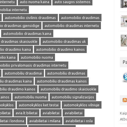
internetu
auto nuoma kaina
auto saugos sistemos
obiliai internetu
automobilio civilinis draudimas
automobilio draudimas
io draudimas gjensidige
automobilio draudimas internetu
automobilio draudimas kaina
 draudimas skaiciuokle
automobilio draudimas uk
lio draudimo kaina
automobilio draudimo kainos
lio kaina
automobilio nuoma
P
obilio privalomasis draudimas internetu
automobiliu draudimai
automobiliu draudimas
iu draudimas kaina
automobiliu draudimas kainos
iliu draudimo kainos
automobiliu draudimo skaiciuokle
kainos
automobiliu nuoma
automobiliu signalizacijos
okyklos
automokyklos ket testai
automokyklos vilniuje
bilietai
avia.lt bilietai
aviabiletai
aviabilietai
Kaip
Atb
lietai i londona
aviabilietai i milana
aviabilietai i osla