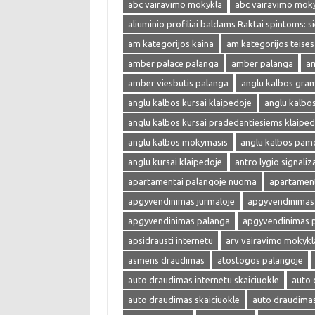
abc vairavimo mokykla
abc vairavimo mok
aliuminio profiliai baldams Raktai spintoms: s
am kategorijos kaina
am kategorijos teises
amber palace palanga
amber palanga
am
amber viesbutis palanga
anglu kalbos gra
anglu kalbos kursai klaipedoje
anglu kalbo
anglu kalbos kursai pradedantiesiems klaiped
anglu kalbos mokymasis
anglu kalbos pam
anglu kursai klaipedoje
antro lygio signaliza
apartamentai palangoje nuoma
apartament
apgyvendinimas jurmaloje
apgyvendinimas 
apgyvendinimas palanga
apgyvendinimas 
apsidrausti internetu
arv vairavimo mokykl
asmens draudimas
atostogos palangoje
auto draudimas internetu skaiciuokle
auto 
auto draudimas skaiciuokle
auto draudima