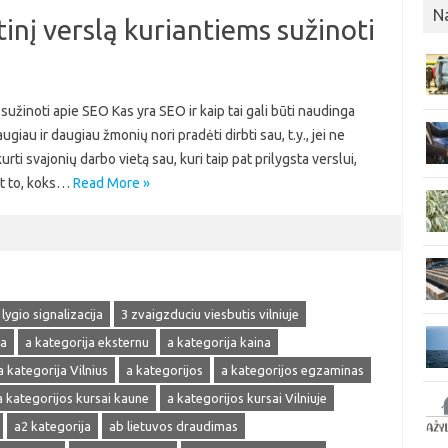
N
inį verslą kuriantiems sužinoti
sužinoti apie SEO Kas yra SEO ir kaip tai gali būti naudinga
au ir daugiau žmonių nori pradėti dirbti sau, t.y., jei ne
urti svajonių darbo vietą sau, kuri taip pat prilygsta verslui,
nt to, koks…
Read More »
 lygio signalizacija
3 zvaigzduciu viesbutis vilniuje
ja
a kategorija eksternu
a kategorija kaina
a kategorija Vilnius
a kategorijos
a kategorijos egzaminas
a kategorijos kursai kaune
a kategorijos kursai Vilniuje
a2 kategorija
ab lietuvos draudimas