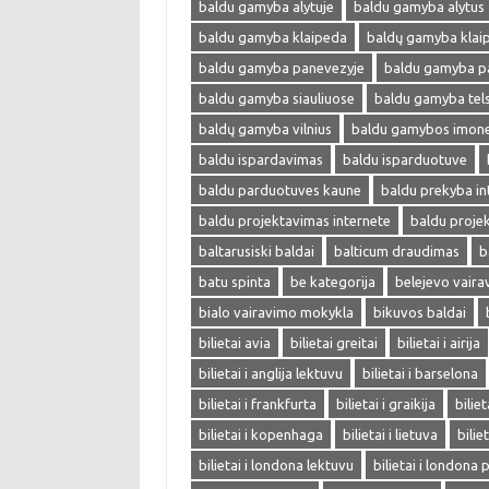
baldu gamyba alytuje
baldu gamyba alytus
baldu gamyba klaipeda
baldų gamyba klai
baldu gamyba panevezyje
baldu gamyba p
baldu gamyba siauliuose
baldu gamyba tel
baldų gamyba vilnius
baldu gamybos imon
baldu ispardavimas
baldu isparduotuve
baldu parduotuves kaune
baldu prekyba in
baldu projektavimas internete
baldu proje
baltarusiski baldai
balticum draudimas
b
batu spinta
be kategorija
belejevo vair
bialo vairavimo mokykla
bikuvos baldai
bilietai avia
bilietai greitai
bilietai i airija
bilietai i anglija lektuvu
bilietai i barselona
bilietai i frankfurta
bilietai i graikija
biliet
bilietai i kopenhaga
bilietai i lietuva
bilie
bilietai i londona lektuvu
bilietai i londona 