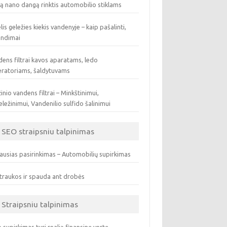
ą nano dangą rinktis automobilio stiklams
lis geležies kiekis vandenyje – kaip pašalinti,
endimai
ens filtrai kavos aparatams, ledo
eratoriams, šaldytuvams
inio vandens filtrai – Minkštinimui,
ležinimui, Vandenilio sulfido šalinimui
SEO straipsniu talpinimas
ausias pasirinkimas – Automobilių supirkimas
traukos ir spauda ant drobės
Straipsniu talpinimas