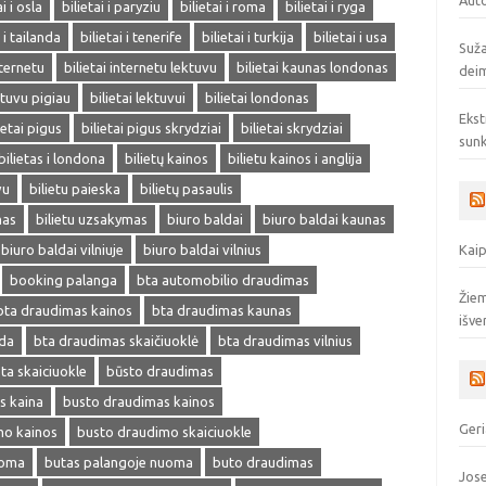
Auto
ai i osla
bilietai i paryziu
bilietai i roma
bilietai i ryga
i i tailanda
bilietai i tenerife
bilietai i turkija
bilietai i usa
Suža
nternetu
bilietai internetu lektuvu
bilietai kaunas londonas
deim
ektuvu pigiau
bilietai lektuvui
bilietai londonas
Ekst
ietai pigus
bilietai pigus skrydziai
bilietai skrydziai
sunk
bilietas i londona
bilietų kainos
bilietu kainos i anglija
vu
bilietu paieska
bilietų pasaulis
mas
bilietu uzsakymas
biuro baldai
biuro baldai kaunas
biuro baldai vilniuje
biuro baldai vilnius
Kaip
booking palanga
bta automobilio draudimas
Žiem
bta draudimas kainos
bta draudimas kaunas
išve
eda
bta draudimas skaičiuoklė
bta draudimas vilnius
ta skaiciuokle
būsto draudimas
s kaina
busto draudimas kainos
Geri
mo kainos
busto draudimo skaiciuokle
uoma
butas palangoje nuoma
buto draudimas
Jose