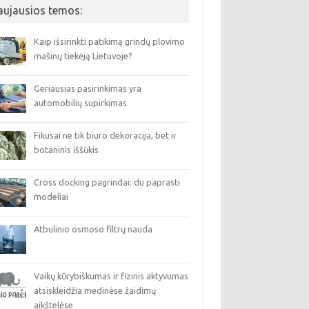
aujausios temos:
Kaip išsirinkti patikimą grindų plovimo
mašinų tiekėją Lietuvoje?
Geriausias pasirinkimas yra
automobilių supirkimas
Fikusai ne tik biuro dekoracija, bet ir
botaninis iššūkis
Cross docking pagrindai: du paprasti
modeliai
Atbulinio osmoso filtrų nauda
Vaikų kūrybiškumas ir fizinis aktyvumas
atsiskleidžia medinėse žaidimų
aikštelėse