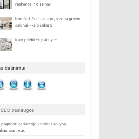
rankenos ir dizainas
Komfortiška laukiamojo zona grožio
salonui – kaip sukurti
Kaip prižiūrėti patalynę
asidalinimui
SEO paslaugos
 pagerinti geriamojo vandens kokybę –
ulinis osmosas