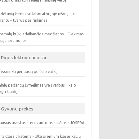
 supirkimas turi realią finansinę vertę
dėtuvių žiedas su laboratorijoje užaugintu
antu – tvarus pasirinkimas
remalų krūvį atlaikančios medžiagos – Tiekimas
iajai pramonei
Pigus lektuvu bilietai
 išsirinkti geriausią pelėsio valiklį
inių padangų žymėjimas yra svarbus – kaip
ngti klaidų
Gyvunu prekes
ausias maistas sterilizuotoms katėms - JOSERA
ra Classic katėms - Ulta premium klasės kačių