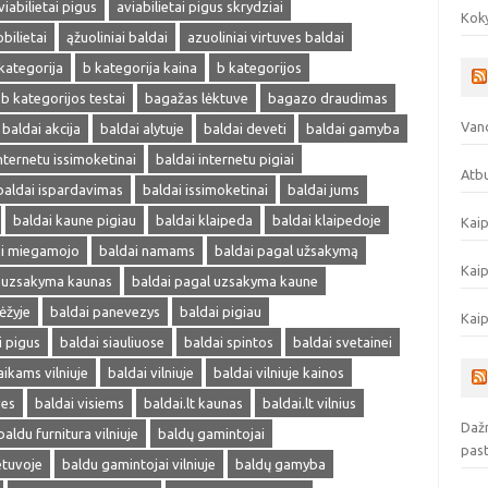
viabilietai pigus
aviabilietai pigus skrydziai
Koky
obilietai
ąžuoliniai baldai
azuoliniai virtuves baldai
kategorija
b kategorija kaina
b kategorijos
b kategorijos testai
bagažas lėktuve
bagazo draudimas
Vand
baldai akcija
baldai alytuje
baldai deveti
baldai gamyba
nternetu issimoketinai
baldai internetu pigiai
Atbu
baldai ispardavimas
baldai issimoketinai
baldai jums
baldai kaune pigiau
baldai klaipeda
baldai klaipedoje
Kaip
ai miegamojo
baldai namams
baldai pagal užsakymą
Kaip
l uzsakyma kaunas
baldai pagal uzsakyma kaune
ėžyje
baldai panevezys
baldai pigiau
Kaip
i pigus
baldai siauliuose
baldai spintos
baldai svetainei
aikams vilniuje
baldai vilniuje
baldai vilniuje kainos
ves
baldai visiems
baldai.lt kaunas
baldai.lt vilnius
Dažn
baldu furnitura vilniuje
baldų gamintojai
pas
etuvoje
baldu gamintojai vilniuje
baldų gamyba