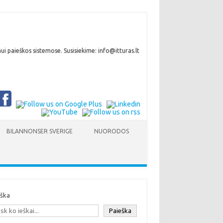
i paieškos sistemose. Susisiekime: info@itturas.lt
BILANNONSER SVERIGE
NUORODOS
eška
Paieška