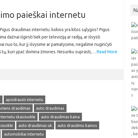
N
dimo paieškai internetu
 Pigus draudimas internetu: kokios yra kitos sąlygos? Pigus
 dažnai išgirsti tiek per televiziją ar radiją, ar išvysti
ai nuo to, kur jį išvysime ar pamatysime, negalime nuginčyti
s iš tų, kuri ypač domina žmones. Nesunku suprasti,…
Read More
u
apsidrausti internetu
smens draudimas
auto draudimas
nternetu skaiciuokle
auto draudimas kaina
ciuokle
auto draudimas uk
auto draudimo kainos
automobiliai internetu