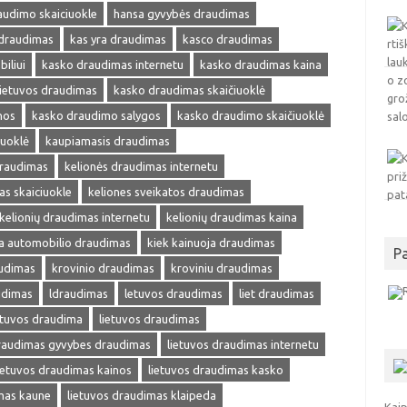
audimo skaiciuokle
hansa gyvybės draudimas
 draudimas
kas yra draudimas
kasco draudimas
iliui
kasko draudimas internetu
kasko draudimas kaina
ietuvos draudimas
kasko draudimas skaičiuoklė
nos
kasko draudimo salygos
kasko draudimo skaičiuoklė
iuoklė
kaupiamasis draudimas
draudimas
kelionės draudimas internetu
as skaiciuokle
keliones sveikatos draudimas
kelionių draudimas internetu
kelionių draudimas kaina
ja automobilio draudimas
kiek kainuoja draudimas
P
audimas
krovinio draudimas
kroviniu draudimas
udimas
ldraudimas
letuvos draudimas
liet draudimas
etuvos draudima
lietuvos draudimas
draudimas gyvybes draudimas
lietuvos draudimas internetu
ietuvos draudimas kainos
lietuvos draudimas kasko
mas kaune
lietuvos draudimas klaipeda