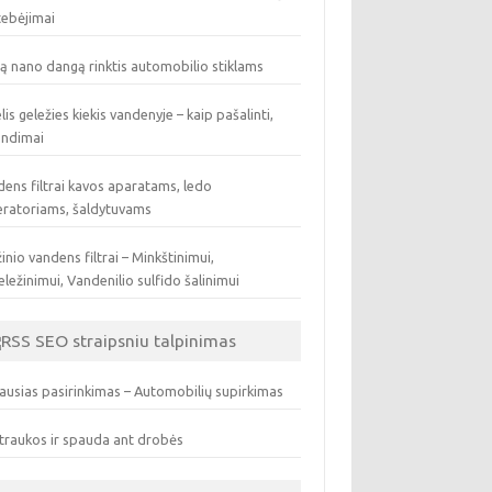
tebėjimai
ą nano dangą rinktis automobilio stiklams
lis geležies kiekis vandenyje – kaip pašalinti,
endimai
ens filtrai kavos aparatams, ledo
eratoriams, šaldytuvams
inio vandens filtrai – Minkštinimui,
ležinimui, Vandenilio sulfido šalinimui
SEO straipsniu talpinimas
ausias pasirinkimas – Automobilių supirkimas
traukos ir spauda ant drobės