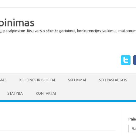
lpinimas
 jį patalpinsime Jūsų verslo sėkmės gerinimui, konkurencijos įveikimui, matomumu
Skip to content
MAS
KELIONĖS IR BILIETAI
SKELBIMAI
SEO PASLAUGOS
STATYBA
KONTAKTAI
Pai