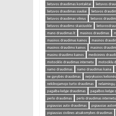
lietuvos draudimas kontaktai
lietuvos drau
lietuvos draudimas siauliai
lietuvos draudim
lietuvos draudimas vilnius
lietuvos draudim
lietuvos draudimo skaiciuokle
lietuvosdra
mano draudimas.lt
masinos draudimas
m
masinos draudimas kainos
masinos draudim
masinos draudimo kainos
masinos draudim
masinu draudimo kainos
medicininis draud
motociklo draudimas internetu
motociklu 
namo draudimas
namo draudimas kaina
ne gyvybės draudimas
neįvykusios kelionė
nekilnojamojo turto draudimas
nelaimingų 
pagalba kelyje draudimas
pagalbos kelyje
perlo draudimas
perlo draudimas internetu
pigiausias auto draudimas
pigiausias auto
pigiausias civilines atsakomybes draudimas