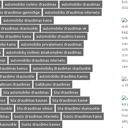
automobilio civilinis draudimas
automobilio draudimas
io draudimas gjensidige
automobilio draudimas internetu
automobilio draudimas kaina
 draudimas skaiciuokle
automobilio draudimas uk
lio draudimo kaina
automobilio draudimo kainos
lio kaina
automobilio privalomasis draudimas
u
automobilių civilinės atsakomybės draudimas
mas
automobiliu draudimas internetu
draudimas kainos
automobilių draudimas skaičiuoklė
draudimo skaiciuokle
automobiliu draudimu kainos
alticum draudimas
baltikums draudimas
bta automobilio draudimas
bta draudimas
nos
bta draudimas kaunas
bta draudimas kaune
čiuoklė
bta draudimas vilnius
bta draudimo skaiciuokle
dimas
busto draudimas internetu
būsto draudimas kaina
kaiciuokle
busto draudimo kainos