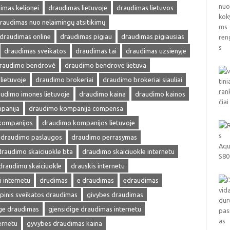
imas kelionei
draudimas lietuvoje
draudimas lietuvos
raudimas nuo nelaimingų atsitikimų
draudimas online
draudimas pigiau
draudimas pigiausias
draudimas sveikatos
draudimas tai
draudimas uzsienyje
raudimo bendrovė
draudimo bendrove lietuva
lietuvoje
draudimo brokeriai
draudimo brokeriai siauliai
udimo imones lietuvoje
draudimo kaina
draudimo kainos
panija
draudimo kompanija compensa
kompanijos
draudimo kompanijos lietuvoje
draudimo paslaugos
draudimo perrasymas
draudimo skaiciuokle bta
draudimo skaiciuokle internetu
draudimu skaiciuokle
drauskis internetu
i internetu
drudimas
e draudimas
edraudimas
pinis sveikatos draudimas
givybes draudimas
ige draudimas
gjensidige draudimas internetu
ernetu
gyvybes draudimas kaina