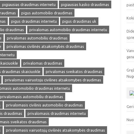
pigiausias draudimas internetu
pigiausias kasko draudimas
pas
draudimas
pigus automobilio draudimas
Koki
mas
pigus draudimas internetu
pigus draudimas uk
lio draudimas
privalomas automobilio draudimas internetu
Dide
spr
e
privalomas automobiliu draudimas
e
privalomas civilinės atsakomybės draudimas
Vand
internetu
gen
kaiciuokle
privalomas draudimas
Gręž
 draudimas skaiciuokle
privalomas sveikatos draudimas
Nuge
privalomas vairuotoju civilines atsakomybes draudimas
lomasis automobilio draudimas internetu
privalomasis automobiliu draudimas
s
privalomasis civilinis automobilio draudimas
Geri
is draudimas
privalomasis draudimas internetu
Nuo
omasis sveikatos draudimas
s
privalomasis vairuotojų civilinės atsakomybės draudimas