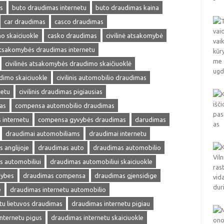
s
buto draudimas internetu
buto draudimas kaina
car draudimas
casco draudimas
o skaiciuokle
casko draudimas
civilinė atsakomybė
 atsakomybės draudimas internetu
civilinės atsakomybės draudimo skaičiuoklė
udimo skaiciuokle
civilinis automobilio draudimas
netu
civilinis draudimas pigiausias
as
compensa automobilio draudimas
internetu
compensa gyvybės draudimas
darudimas
draudimai automobiliams
draudimai internetu
 anglijoje
draudimas auto
draudimas automobilio
s automobiliui
draudimas automobiliui skaiciuokle
mybes
draudimas compensa
draudimas gjensidige
e
draudimas internetu automobilio
tu lietuvos draudimas
draudimas internetu pigiau
nternetu pigus
draudimas internetu skaiciuokle