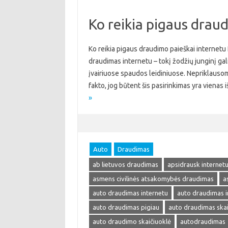
Ko reikia pigaus drau
Ko reikia pigaus draudimo paieškai internetu
draudimas internetu – tokį žodžių junginį galima
įvairiuose spaudos leidiniuose. Nepriklausom
fakto, jog būtent šis pasirinkimas yra viena
»
Auto
Draudimas
ab lietuvos draudimas
apsidrausk internet
asmens civilinės atsakomybės draudimas
a
auto draudimas internetu
auto draudimas i
auto draudimas pigiau
auto draudimas skai
auto draudimo skaičiuoklė
autodraudimas