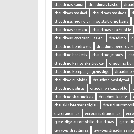
draudimas kaina
draudimas kasko
draud
draudimas masinai
draudimas masinos
d
draudimas nuo nelaimingų atsitikimų kaina
draudimas seesam
draudimas skaičiuoklė
draudimas vykstant i uzsieni
draudimo
d
draudimo bendrovės
draudimo bendrovės 
draudimo brokeris
draudimo įmonės
dra
draudimo kainos skaičiuoklė
draudimo kom
draudimo kompanija gjensidige
draudimo 
draudimo nuolaida
draudimo pasiulymai
draudimo polisas
draudimo skaičiuoklė
draudimo skaiciuokles
draudimu kainos
drauskis internetu pigiau
drausti automobil
eta draudimas
europinis draudimas
euro
gjensidige automobilio draudimas
gjensid
gyvybės draudimas
gyvybes draudimas int