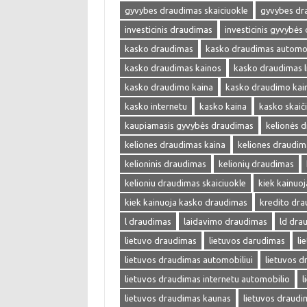
gyvybes draudimas skaiciuokle
gyvybes dr
investicinis draudimas
investicinis gyvybės
kasko draudimas
kasko draudimas automob
kasko draudimas kainos
kasko draudimas l
kasko draudimo kaina
kasko draudimo kai
kasko internetu
kasko kaina
kasko skaič
kaupiamasis gyvybės draudimas
kelionės 
keliones draudimas kaina
keliones draudim
kelioninis draudimas
kelionių draudimas
kelioniu draudimas skaiciuokle
kiek kainuo
kiek kainuoja kasko draudimas
kredito dr
l draudimas
laidavimo draudimas
ld dra
lietuvo draudimas
lietuvos darudimas
li
lietuvos draudimas automobiliui
lietuvos 
lietuvos draudimas internetu automobilio
l
lietuvos draudimas kaunas
lietuvos draudi