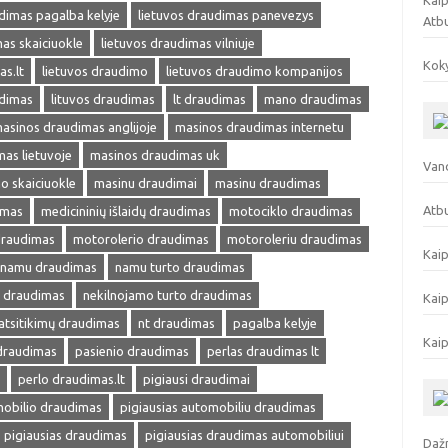
Kaip
dimas pagalba kelyje
lietuvos draudimas panevezys
Atb
as skaiciuokle
lietuvos draudimas vilniuje
Koky
as.lt
lietuvos draudimo
lietuvos draudimo kompanijos
udimas
lituvos draudimas
lt draudimas
mano draudimas
asinos draudimas anglijoje
masinos draudimas internetu
as lietuvoje
masinos draudimas uk
Vand
o skaiciuokle
masinu draudimai
masinu draudimas
Atbu
imas
medicininių išlaidų draudimas
motociklo draudimas
draudimas
motorolerio draudimas
motoroleriu draudimas
Kaip
namu draudimas
namu turto draudimas
s draudimas
nekilnojamo turto draudimas
Kaip
atsitikimų draudimas
nt draudimas
pagalba kelyje
Kaip
 draudimas
pasienio draudimas
perlas draudimas lt
perlo draudimas.lt
pigiausi draudimai
mobilio draudimas
pigiausias automobiliu draudimas
pigiausias draudimas
pigiausias draudimas automobiliui
Dažn