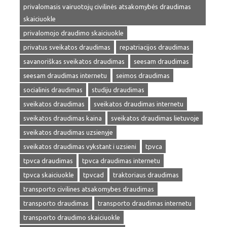
privalomasis vairuotojų civilinės atsakomybės draudimas
skaiciuokle
privalomojo draudimo skaiciuokle
privatus sveikatos draudimas
repatriacijos draudimas
savanoriškas sveikatos draudimas
seesam draudimas
seesam draudimas internetu
seimos draudimas
socialinis draudimas
studiju draudimas
sveikatos draudimas
sveikatos draudimas internetu
sveikatos draudimas kaina
sveikatos draudimas lietuvoje
sveikatos draudimas uzsienyje
sveikatos draudimas vykstant i uzsieni
tpvca
tpvca draudimas
tpvca draudimas internetu
tpvca skaiciuokle
tpvcad
traktoriaus draudimas
transporto civilines atsakomybes draudimas
transporto draudimas
transporto draudimas internetu
transporto draudimo skaiciuokle