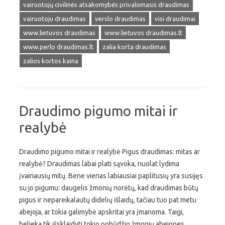
vairuotojų civilinės atsakomybės privalomasis draudimas
vairuotoju draudimas
verslo draudimas
visi draudimai
www.lietuvos draudimas
www.lietuvos draudimas.lt
www.perlo draudimas.lt
zalia korta draudimas
zalios kortos kaina
Draudimo pigumo mitai ir
realybė
Draudimo pigumo mitai ir realybė Pigus draudimas: mitas ar
realybė? Draudimas labai plati sąvoka, nuolat lydima
įvairiausių mitų. Bene vienas labiausiai paplitusių yra susijęs
su jo pigumu: daugelis žmonių norėtų, kad draudimas būtų
pigus ir nepareikalautų didelių išlaidų, tačiau tuo pat metu
abejoja, ar tokia galimybė apskritai yra įmanoma. Taigi,
belieka tik išsklaidyti tokio pobūdžio žmonių abejones,