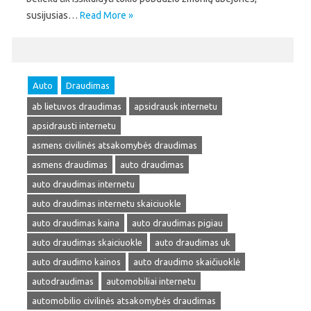
susijusias…
Read More »
Auto
Draudimas
ab lietuvos draudimas
apsidrausk internetu
apsidrausti internetu
asmens civilinės atsakomybės draudimas
asmens draudimas
auto draudimas
auto draudimas internetu
auto draudimas internetu skaiciuokle
auto draudimas kaina
auto draudimas pigiau
auto draudimas skaiciuokle
auto draudimas uk
auto draudimo kainos
auto draudimo skaičiuoklė
autodraudimas
automobiliai internetu
automobilio civilinės atsakomybės draudimas