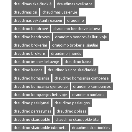
draudimas skaičiuoklė
draudimas sveikatos
draudimas tai
draudimas uzsienyje
draudimas vykstant i uzsieni
draudimo
draudimo bendrovė
draudimo bendrove lietuva
draudimo bendrovės
draudimo bendrovės lietuvoje
draudimo brokeriai
draudimo brokeriai siauliai
draudimo brokeris
draudimo įmonės
draudimo imones lietuvoje
draudimo kaina
draudimo kainos
draudimo kainos skaičiuoklė
draudimo kompanija
draudimo kompanija compensa
draudimo kompanija gjensidige
draudimo kompanijos
draudimo kompanijos lietuvoje
draudimo nuolaida
draudimo pasiulymai
draudimo paslaugos
draudimo perrasymas
draudimo polisas
draudimo skaičiuoklė
draudimo skaiciuokle bta
draudimo skaiciuokle internetu
draudimo skaiciuokles