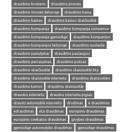
draudimo brokeris
draudimo įmonės
draudimo imones lietuvoje
draudimo kaina
draudimo kainos
draudimo kainos skaičiuoklė
draudimo kompanija
draudimo kompanija compensa
draudimo kompanija gjensidige
draudimo kompanijos
draudimo kompanijos lietuvoje
draudimo nuolaida
draudimo pasiulymai
draudimo paslaugos
draudimo perrasymas
draudimo polisas
draudimo skaičiuoklė
draudimo skaiciuokle bta
draudimo skaiciuokle internetu
draudimo skaiciuokles
draudimu kainos
draudimu skaiciuokle
drauskis internetu
drauskis internetu pigiau
drausti automobili internetu
drudimas
e draudimas
edraudimas
eta draudimas
europinis draudimas
europinis sveikatos draudimas
givybes draudimas
gjensidige automobilio draudimas
gjensidige draudimas