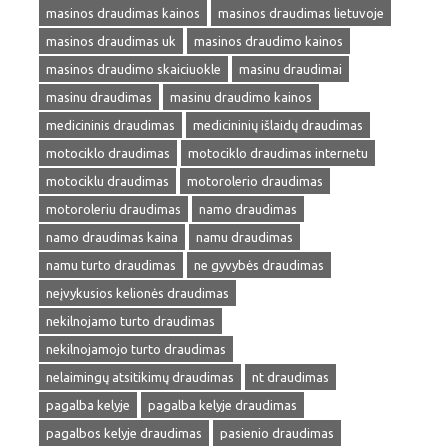
masinos draudimas kainos
masinos draudimas lietuvoje
masinos draudimas uk
masinos draudimo kainos
masinos draudimo skaiciuokle
masinu draudimai
masinu draudimas
masinu draudimo kainos
medicininis draudimas
medicininių išlaidų draudimas
motociklo draudimas
motociklo draudimas internetu
motociklu draudimas
motorolerio draudimas
motoroleriu draudimas
namo draudimas
namo draudimas kaina
namu draudimas
namu turto draudimas
ne gyvybės draudimas
neįvykusios kelionės draudimas
nekilnojamo turto draudimas
nekilnojamojo turto draudimas
nelaimingų atsitikimų draudimas
nt draudimas
pagalba kelyje
pagalba kelyje draudimas
pagalbos kelyje draudimas
pasienio draudimas