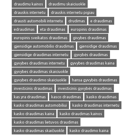
draudimu kainos
draudimu skaiciuokle
drauskis internetu
drauskis internetu pigiau
drausti automobili internetu
drudimas
e draudimas
edraudimas
eta draudimas
europinis draudimas
europinis sveikatos draudimas
givybes draudimas
gjensidige automobilio draudimas
gjensidige draudimas
gjensidige draudimas internetu
gyvybės draudimas
gyvybes draudimas internetu
gyvybes draudimas kaina
gyvybes draudimas skaiciuokle
gyvybes draudimo skaiciuokle
hansa gyvybės draudimas
investicinis draudimas
investicinis gyvybės draudimas
kas yra draudimas
kasco draudimas
kasko draudimas
kasko draudimas automobiliui
kasko draudimas internetu
kasko draudimas kaina
kasko draudimas kainos
kasko draudimas lietuvos draudimas
kasko draudimas skaičiuoklė
kasko draudimo kaina