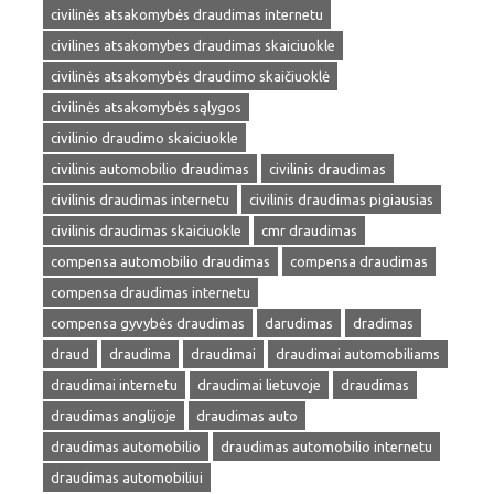
civilinės atsakomybės draudimas internetu
civilines atsakomybes draudimas skaiciuokle
civilinės atsakomybės draudimo skaičiuoklė
civilinės atsakomybės sąlygos
civilinio draudimo skaiciuokle
civilinis automobilio draudimas
civilinis draudimas
civilinis draudimas internetu
civilinis draudimas pigiausias
civilinis draudimas skaiciuokle
cmr draudimas
compensa automobilio draudimas
compensa draudimas
compensa draudimas internetu
compensa gyvybės draudimas
darudimas
dradimas
draud
draudima
draudimai
draudimai automobiliams
draudimai internetu
draudimai lietuvoje
draudimas
draudimas anglijoje
draudimas auto
draudimas automobilio
draudimas automobilio internetu
draudimas automobiliui