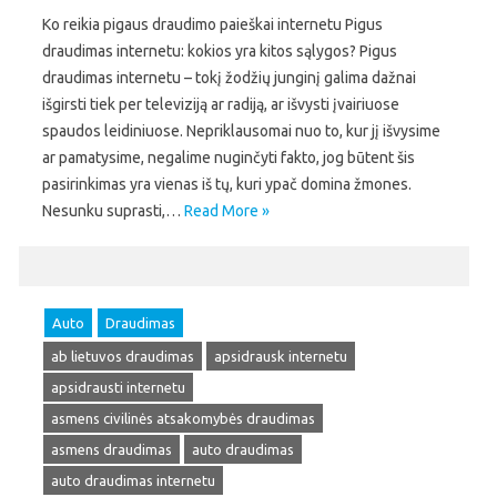
Ko reikia pigaus draudimo paieškai internetu Pigus
draudimas internetu: kokios yra kitos sąlygos? Pigus
draudimas internetu – tokį žodžių junginį galima dažnai
išgirsti tiek per televiziją ar radiją, ar išvysti įvairiuose
spaudos leidiniuose. Nepriklausomai nuo to, kur jį išvysime
ar pamatysime, negalime nuginčyti fakto, jog būtent šis
pasirinkimas yra vienas iš tų, kuri ypač domina žmones.
Nesunku suprasti,…
Read More »
Auto
Draudimas
ab lietuvos draudimas
apsidrausk internetu
apsidrausti internetu
asmens civilinės atsakomybės draudimas
asmens draudimas
auto draudimas
auto draudimas internetu