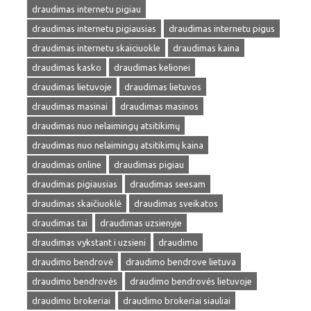
draudimas internetu pigiau
draudimas internetu pigiausias
draudimas internetu pigus
draudimas internetu skaiciuokle
draudimas kaina
draudimas kasko
draudimas kelionei
draudimas lietuvoje
draudimas lietuvos
draudimas masinai
draudimas masinos
draudimas nuo nelaimingų atsitikimų
draudimas nuo nelaimingų atsitikimų kaina
draudimas online
draudimas pigiau
draudimas pigiausias
draudimas seesam
draudimas skaičiuoklė
draudimas sveikatos
draudimas tai
draudimas uzsienyje
draudimas vykstant i uzsieni
draudimo
draudimo bendrovė
draudimo bendrove lietuva
draudimo bendrovės
draudimo bendrovės lietuvoje
draudimo brokeriai
draudimo brokeriai siauliai