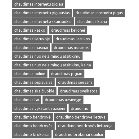
draudimas internetu pigiau
draudimas internetu pigiausias
draudimas internetu pigus
draudimas internetu skaiciuokle
draudimas kaina
draudimas kasko
draudimas kelionei
draudimas lietuvoje
draudimas lietuvos
draudimas masinai
draudimas masinos
draudimas nuo nelaimingų atsitikimų
draudimas nuo nelaimingų atsitikimų kaina
draudimas online
draudimas pigiau
draudimas pigiausias
draudimas seesam
draudimas skaičiuoklė
draudimas sveikatos
draudimas tai
draudimas uzsienyje
draudimas vykstant i uzsieni
draudimo
draudimo bendrovė
draudimo bendrove lietuva
draudimo bendrovės
draudimo bendrovės lietuvoje
draudimo brokeriai
draudimo brokeriai siauliai