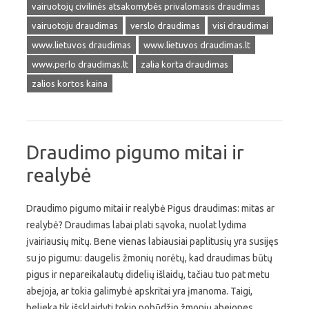
vairuotojų civilinės atsakomybės privalomasis draudimas
vairuotoju draudimas
verslo draudimas
visi draudimai
www.lietuvos draudimas
www.lietuvos draudimas.lt
www.perlo draudimas.lt
zalia korta draudimas
zalios kortos kaina
Draudimo pigumo mitai ir
realybė
Draudimo pigumo mitai ir realybė Pigus draudimas: mitas ar
realybė? Draudimas labai plati sąvoka, nuolat lydima
įvairiausių mitų. Bene vienas labiausiai paplitusių yra susijęs
su jo pigumu: daugelis žmonių norėtų, kad draudimas būtų
pigus ir nepareikalautų didelių išlaidų, tačiau tuo pat metu
abejoja, ar tokia galimybė apskritai yra įmanoma. Taigi,
belieka tik išsklaidyti tokio pobūdžio žmonių abejones,