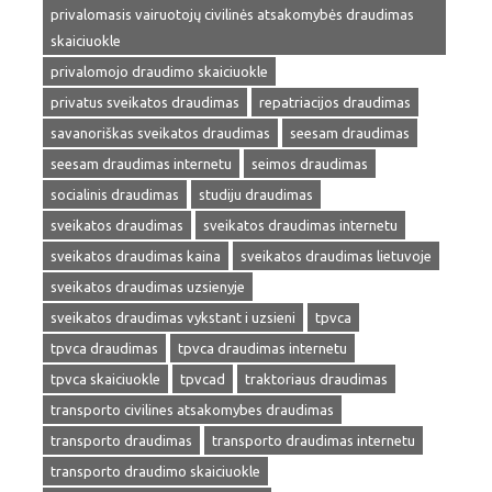
privalomasis vairuotojų civilinės atsakomybės draudimas
skaiciuokle
privalomojo draudimo skaiciuokle
privatus sveikatos draudimas
repatriacijos draudimas
savanoriškas sveikatos draudimas
seesam draudimas
seesam draudimas internetu
seimos draudimas
socialinis draudimas
studiju draudimas
sveikatos draudimas
sveikatos draudimas internetu
sveikatos draudimas kaina
sveikatos draudimas lietuvoje
sveikatos draudimas uzsienyje
sveikatos draudimas vykstant i uzsieni
tpvca
tpvca draudimas
tpvca draudimas internetu
tpvca skaiciuokle
tpvcad
traktoriaus draudimas
transporto civilines atsakomybes draudimas
transporto draudimas
transporto draudimas internetu
transporto draudimo skaiciuokle