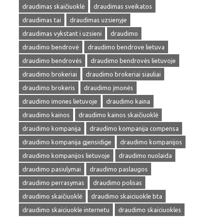
draudimas skaičiuoklė
draudimas sveikatos
draudimas tai
draudimas uzsienyje
draudimas vykstant i uzsieni
draudimo
draudimo bendrovė
draudimo bendrove lietuva
draudimo bendrovės
draudimo bendrovės lietuvoje
draudimo brokeriai
draudimo brokeriai siauliai
draudimo brokeris
draudimo įmonės
draudimo imones lietuvoje
draudimo kaina
draudimo kainos
draudimo kainos skaičiuoklė
draudimo kompanija
draudimo kompanija compensa
draudimo kompanija gjensidige
draudimo kompanijos
draudimo kompanijos lietuvoje
draudimo nuolaida
draudimo pasiulymai
draudimo paslaugos
draudimo perrasymas
draudimo polisas
draudimo skaičiuoklė
draudimo skaiciuokle bta
draudimo skaiciuokle internetu
draudimo skaiciuokles