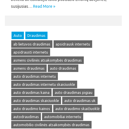
susijusias…
Read More »
Auto
Draudimas
ab lietuvos draudimas
apsidrausk internetu
apsidrausti internetu
asmens civilinės atsakomybės draudimas
asmens draudimas
auto draudimas
auto draudimas internetu
auto draudimas internetu skaiciuokle
auto draudimas kaina
auto draudimas pigiau
auto draudimas skaiciuokle
auto draudimas uk
auto draudimo kainos
auto draudimo skaičiuoklė
autodraudimas
automobiliai internetu
automobilio civilinės atsakomybės draudimas