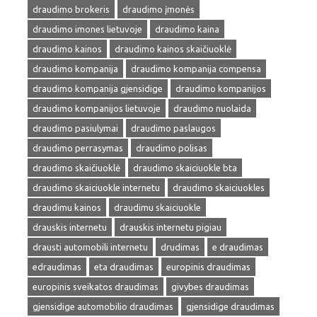
draudimo brokeris
draudimo įmonės
draudimo imones lietuvoje
draudimo kaina
draudimo kainos
draudimo kainos skaičiuoklė
draudimo kompanija
draudimo kompanija compensa
draudimo kompanija gjensidige
draudimo kompanijos
draudimo kompanijos lietuvoje
draudimo nuolaida
draudimo pasiulymai
draudimo paslaugos
draudimo perrasymas
draudimo polisas
draudimo skaičiuoklė
draudimo skaiciuokle bta
draudimo skaiciuokle internetu
draudimo skaiciuokles
draudimu kainos
draudimu skaiciuokle
drauskis internetu
drauskis internetu pigiau
drausti automobili internetu
drudimas
e draudimas
edraudimas
eta draudimas
europinis draudimas
europinis sveikatos draudimas
givybes draudimas
gjensidige automobilio draudimas
gjensidige draudimas