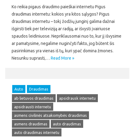
Ko reikia pigaus draudimo paieškai internetu Pigus
draudimas internetu: kokios yra kitos sąlygos? Pigus
draudimas internetu – tokį žodžių junginį galima dažnai
išgirsti tiek per televiziją ar radiją, ar išvysti įvairiuose
spaudos leidiniuose. Nepriklausomai nuo to, kur jį išvysime
ar pamatysime, negalime nuginčyti fakto, jog būtent šis
pasirinkimas yra vienas iš tų, kuri ypač domina žmones.
Nesunku suprasti,…
Read More »
Auto
Draudimas
ab lietuvos draudimas
apsidrausk internetu
apsidrausti internetu
asmens civilinės atsakomybės draudimas
asmens draudimas
auto draudimas
auto draudimas internetu