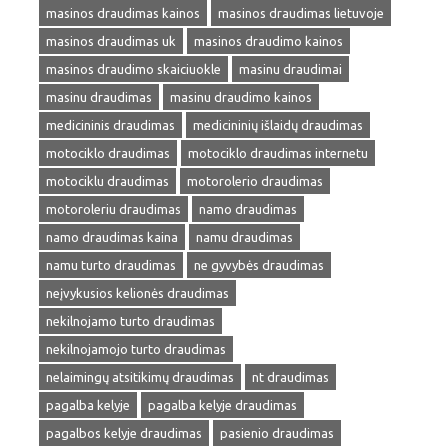
masinos draudimas kainos
masinos draudimas lietuvoje
masinos draudimas uk
masinos draudimo kainos
masinos draudimo skaiciuokle
masinu draudimai
masinu draudimas
masinu draudimo kainos
medicininis draudimas
medicininių išlaidų draudimas
motociklo draudimas
motociklo draudimas internetu
motociklu draudimas
motorolerio draudimas
motoroleriu draudimas
namo draudimas
namo draudimas kaina
namu draudimas
namu turto draudimas
ne gyvybės draudimas
neįvykusios kelionės draudimas
nekilnojamo turto draudimas
nekilnojamojo turto draudimas
nelaimingų atsitikimų draudimas
nt draudimas
pagalba kelyje
pagalba kelyje draudimas
pagalbos kelyje draudimas
pasienio draudimas