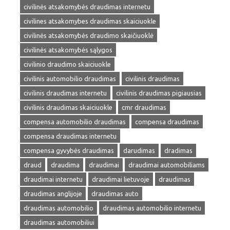
civilinės atsakomybės draudimas internetu
civilines atsakomybes draudimas skaiciuokle
civilinės atsakomybės draudimo skaičiuoklė
civilinės atsakomybės sąlygos
civilinio draudimo skaiciuokle
civilinis automobilio draudimas
civilinis draudimas
civilinis draudimas internetu
civilinis draudimas pigiausias
civilinis draudimas skaiciuokle
cmr draudimas
compensa automobilio draudimas
compensa draudimas
compensa draudimas internetu
compensa gyvybės draudimas
darudimas
dradimas
draud
draudima
draudimai
draudimai automobiliams
draudimai internetu
draudimai lietuvoje
draudimas
draudimas anglijoje
draudimas auto
draudimas automobilio
draudimas automobilio internetu
draudimas automobiliui