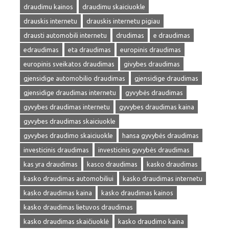
draudimu kainos
draudimu skaiciuokle
drauskis internetu
drauskis internetu pigiau
drausti automobili internetu
drudimas
e draudimas
edraudimas
eta draudimas
europinis draudimas
europinis sveikatos draudimas
givybes draudimas
gjensidige automobilio draudimas
gjensidige draudimas
gjensidige draudimas internetu
gyvybės draudimas
gyvybes draudimas internetu
gyvybes draudimas kaina
gyvybes draudimas skaiciuokle
gyvybes draudimo skaiciuokle
hansa gyvybės draudimas
investicinis draudimas
investicinis gyvybės draudimas
kas yra draudimas
kasco draudimas
kasko draudimas
kasko draudimas automobiliui
kasko draudimas internetu
kasko draudimas kaina
kasko draudimas kainos
kasko draudimas lietuvos draudimas
kasko draudimas skaičiuoklė
kasko draudimo kaina