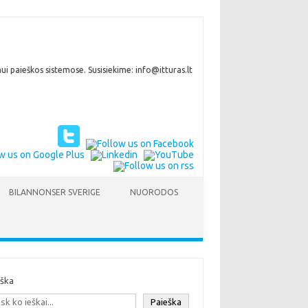
i paieškos sistemose. Susisiekime: info@itturas.lt
BILANNONSER SVERIGE
NUORODOS
eška
Paieška