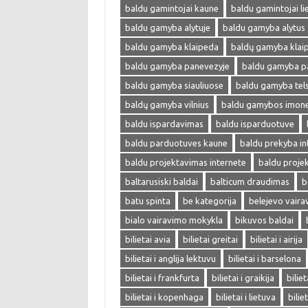
baldu gamintojai kaune
baldu gamintojai li
baldu gamyba alytuje
baldu gamyba alytus
baldu gamyba klaipeda
baldų gamyba klai
baldu gamyba panevezyje
baldu gamyba p
baldu gamyba siauliuose
baldu gamyba tel
baldų gamyba vilnius
baldu gamybos imon
baldu ispardavimas
baldu isparduotuve
baldu parduotuves kaune
baldu prekyba in
baldu projektavimas internete
baldu proje
baltarusiski baldai
balticum draudimas
b
batu spinta
be kategorija
belejevo vair
bialo vairavimo mokykla
bikuvos baldai
bilietai avia
bilietai greitai
bilietai i airija
bilietai i anglija lektuvu
bilietai i barselona
bilietai i frankfurta
bilietai i graikija
biliet
bilietai i kopenhaga
bilietai i lietuva
bilie