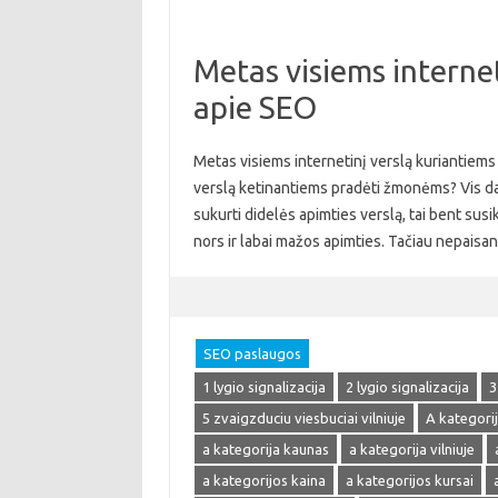
Metas visiems internet
apie SEO
Metas visiems internetinį verslą kuriantiems 
verslą ketinantiems pradėti žmonėms? Vis daugi
sukurti didelės apimties verslą, tai bent susik
nors ir labai mažos apimties. Tačiau nepaisa
SEO paslaugos
1 lygio signalizacija
2 lygio signalizacija
3
5 zvaigzduciu viesbuciai vilniuje
A kategori
a kategorija kaunas
a kategorija vilniuje
a kategorijos kaina
a kategorijos kursai