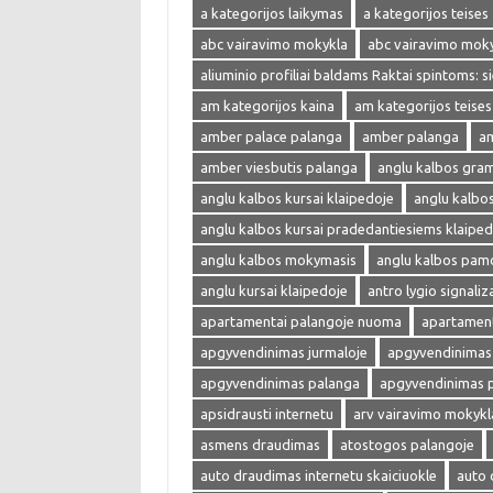
a kategorijos laikymas
a kategorijos teises
abc vairavimo mokykla
abc vairavimo mok
aliuminio profiliai baldams Raktai spintoms: s
am kategorijos kaina
am kategorijos teises
amber palace palanga
amber palanga
am
amber viesbutis palanga
anglu kalbos gra
anglu kalbos kursai klaipedoje
anglu kalbo
anglu kalbos kursai pradedantiesiems klaiped
anglu kalbos mokymasis
anglu kalbos pam
anglu kursai klaipedoje
antro lygio signaliza
apartamentai palangoje nuoma
apartament
apgyvendinimas jurmaloje
apgyvendinimas 
apgyvendinimas palanga
apgyvendinimas 
apsidrausti internetu
arv vairavimo mokykl
asmens draudimas
atostogos palangoje
auto draudimas internetu skaiciuokle
auto 