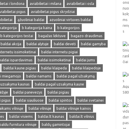
lietai i londona
aviabilietai i milana
aviabilietai i osla
viabilietai pigus
aviabilietai pigus skrydziai
obilietai
ąžuoliniai baldai
azuoliniai virtuves baldai
kategorija
b kategorija kaina
b kategorijos
b kategorijos testai
bagažas lėktuve
bagazo draudimas
baldai akcija
baldai alytuje
baldai deveti
baldai gamyba
nternetu issimoketinai
baldai internetu pigiai
baldai ispardavimas
baldai issimoketinai
baldai jums
baldai kaune pigiau
baldai klaipeda
baldai klaipedoje
ai miegamojo
baldai namams
baldai pagal užsakymą
l uzsakyma kaunas
baldai pagal uzsakyma kaune
ėžyje
baldai panevezys
baldai pigiau
i pigus
baldai siauliuose
baldai spintos
baldai svetainei
aikams vilniuje
baldai vilniuje
baldai vilniuje kainos
ves
baldai visiems
baldai.lt kaunas
baldai.lt vilnius
baldu furnitura vilniuje
baldų gamintojai