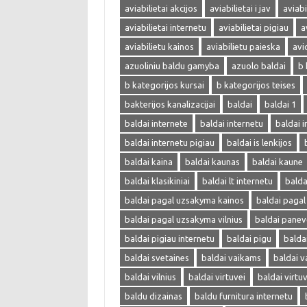
aviabilietai akcijos
aviabilietai i jav
aviabi
aviabilietai internetu
aviabilietai pigiau
a
aviabilietu kainos
aviabilietu paieska
avi
azuoliniu baldu gamyba
azuolo baldai
b 
b kategorijos kursai
b kategorijos teises
bakterijos kanalizacijai
baldai
baldai 1
baldai internete
baldai internetu
baldai i
baldai internetu pigiau
baldai is lenkijos
baldai kaina
baldai kaunas
baldai kaune
baldai klasikiniai
baldai lt internetu
bald
baldai pagal uzsakyma kainos
baldai paga
baldai pagal uzsakyma vilnius
baldai panev
baldai pigiau internetu
baldai pigu
balda
baldai svetaines
baldai vaikams
baldai v
baldai vilnius
baldai virtuvei
baldai virtu
baldu dizainas
baldu furnitura internetu