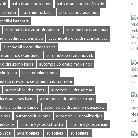
s uk
auto draudimo kainos
auto draudimo skaičiuoklė
internetu
auto nuoma kaina
auto saugos sistemos
obiliai internetu
automobilio civilinis draudimas
automobilio draudimas
io draudimas gjensidige
automobilio draudimas internetu
automobilio draudimas kaina
 draudimas skaiciuokle
automobilio draudimas uk
lio draudimo kaina
automobilio draudimo kainos
lio kaina
automobilio nuoma
obilio privalomasis draudimas internetu
automobiliu draudimai
automobiliu draudimas
iu draudimas kaina
automobiliu draudimas kainos
iliu draudimo kainos
automobiliu draudimo skaiciuokle
kainos
automobiliu nuoma
automobiliu signalizacijos
okyklos
automokyklos ket testai
automokyklos vilniuje
bilietai
avia.lt bilietai
aviabiletai
aviabilietai