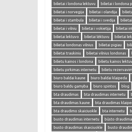
bilietai i londona lektuvu
bilietai i londona 
bilietai i norvegija
bilietai i olandija
biliet
bilietai i stambula
bilietai i svedija
bilieta
bilietai i vilniu
bilietai i vokietija
bilietai i
bilietai lektuvo
bilietai lėktuvu
bilietai l
bilietai londonas vilnius
bilietai pigiau
bil
bilietai traukiniu
bilietai vilnius londonas
bilietu kainos i londona
bilietu kainos lektu
bilietu pirkimas internetu
bilietu rezervavi
biuro baldai kaune
biuro baldai klaipeda
biuro baldu gamyba
biuro spintos
blog
bta draudimas
bta draudimas internetu
bta draudimas kaune
bta draudimas klaip
bta draudimo skaiciuokle
bta internetu
b
busto draudimas internetu
būsto draudima
busto draudimas skaiciuokle
busto draudi