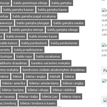
etuvoje
baldu gamintojai vilniuje
baldų gamyba
baldų gamyba kaunas
baldų gamyba kaune
pėdoje
baldu gamyba pagal uzsakyma
anevezys
baldu gamyba plungeje
baldu gamyba siauliai
siuose
baldu gamyba utenoje
baldų gamyba vilniuje
es
baldu imones
baldu imones kaune
baldu kainos
baldų parduotuvė
baldų parduotuvės
ternetu
baldų projektavimas
ktuotojas
baldu rojus
baldu uzsakymas
altikums draudimas
bareikio vairavimo mokykla
avimo mokykla
bendrosios civilinės atsakomybės draudimas
P
bileitai
biletai
biletai i anglija
biletailt
bilietai
bilietai i amerika
bilietai i amsterdama
bilietai i anglija
bilietai i berlyna
bilietai i cikaga
bilietai i dublina
ai i ispanija
bilietai i italija
bilietai į jav
bilietai i kipra
tai į londoną
bilietai i londona is kauno