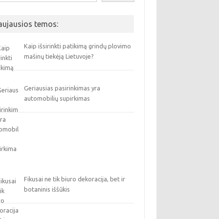
aujausios temos:
Kaip išsirinkti patikimą grindų plovimo
mašinų tiekėją Lietuvoje?
Geriausias pasirinkimas yra
automobilių supirkimas
Fikusai ne tik biuro dekoracija, bet ir
botaninis iššūkis