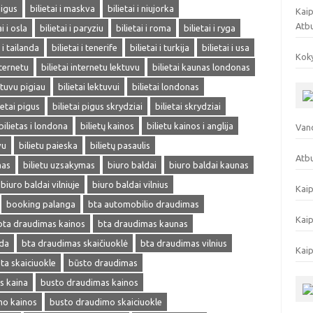
pigus
bilietai i maskva
bilietai i niujorka
Kaip
Atb
ai i osla
bilietai i paryziu
bilietai i roma
bilietai i ryga
i i tailanda
bilietai i tenerife
bilietai i turkija
bilietai i usa
Koky
nternetu
bilietai internetu lektuvu
bilietai kaunas londonas
ektuvu pigiau
bilietai lektuvui
bilietai londonas
ietai pigus
bilietai pigus skrydziai
bilietai skrydziai
bilietas i londona
bilietų kainos
bilietu kainos i anglija
Vand
vu
bilietu paieska
bilietų pasaulis
Atbu
mas
bilietu uzsakymas
biuro baldai
biuro baldai kaunas
biuro baldai vilniuje
biuro baldai vilnius
Kaip
booking palanga
bta automobilio draudimas
Kaip
bta draudimas kainos
bta draudimas kaunas
eda
bta draudimas skaičiuoklė
bta draudimas vilnius
Kaip
ta skaiciuokle
būsto draudimas
s kaina
busto draudimas kainos
mo kainos
busto draudimo skaiciuokle