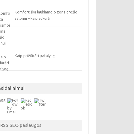
Komfortiška laukiamojo zona grožio
salonui – kaip sukurti
Kaip prižiūrėti patalynę
asidalinimui
SEO paslaugos