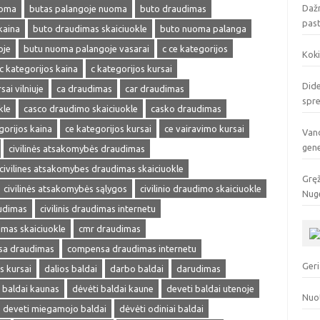
Dažn
uoma
butas palangoje nuoma
buto draudimas
pas
kaina
buto draudimas skaiciuokle
buto nuoma palanga
oje
butu nuoma palangoje vasarai
c ce kategorijos
Koki
c kategorijos kaina
c kategorijos kursai
Dide
sai vilniuje
ca draudimas
car draudimas
spr
kle
casco draudimo skaiciuokle
casko draudimas
gorijos kaina
ce kategorijos kursai
ce vairavimo kursai
Vand
gen
civilinės atsakomybės draudimas
civilines atsakomybes draudimas skaiciuokle
Gręž
civilinės atsakomybės sąlygos
civilinio draudimo skaiciuokle
Nuge
audimas
civilinis draudimas internetu
dimas skaiciuokle
cmr draudimas
a draudimas
compensa draudimas internetu
Geri
s kursai
dalios baldai
darbo baldai
darudimas
 baldai kaunas
dėvėti baldai kaune
deveti baldai utenoje
Nuo
deveti miegamojo baldai
dėvėti odiniai baldai