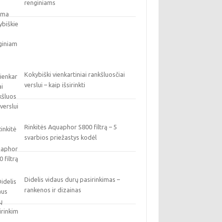
renginiams
Kokybiški vienkartiniai rankšluosčiai
verslui – kaip išsirinkti
Rinkitės Aquaphor S800 filtrą – 5
svarbios priežastys kodėl
Didelis vidaus durų pasirinkimas –
rankenos ir dizainas