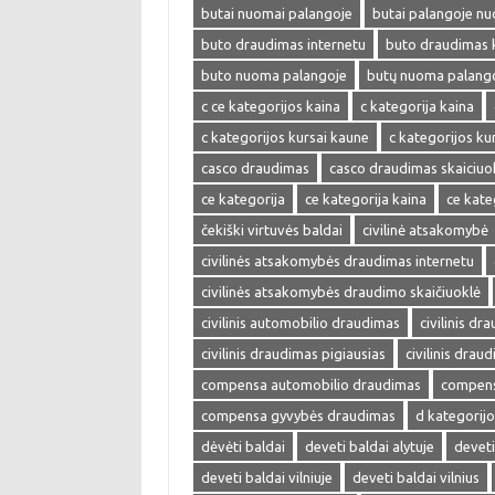
butai nuomai palangoje
butai palangoje n
buto draudimas internetu
buto draudimas 
buto nuoma palangoje
butų nuoma palang
c ce kategorijos kaina
c kategorija kaina
c kategorijos kursai kaune
c kategorijos kur
casco draudimas
casco draudimas skaiciuo
ce kategorija
ce kategorija kaina
ce kate
čekiški virtuvės baldai
civilinė atsakomybė
civilinės atsakomybės draudimas internetu
civilinės atsakomybės draudimo skaičiuoklė
civilinis automobilio draudimas
civilinis dr
civilinis draudimas pigiausias
civilinis drau
compensa automobilio draudimas
compens
compensa gyvybės draudimas
d kategorijo
dėvėti baldai
deveti baldai alytuje
deveti
deveti baldai vilniuje
deveti baldai vilnius