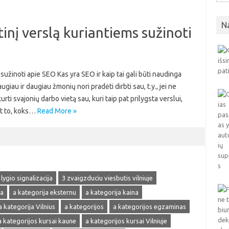
N
inį verslą kuriantiems sužinoti
sužinoti apie SEO Kas yra SEO ir kaip tai gali būti naudinga
au ir daugiau žmonių nori pradėti dirbti sau, t.y., jei ne
urti svajonių darbo vietą sau, kuri taip pat prilygsta verslui,
nt to, koks…
Read More »
 lygio signalizacija
3 zvaigzduciu viesbutis vilniuje
ja
a kategorija eksternu
a kategorija kaina
a kategorija Vilnius
a kategorijos
a kategorijos egzaminas
a kategorijos kursai kaune
a kategorijos kursai Vilniuje