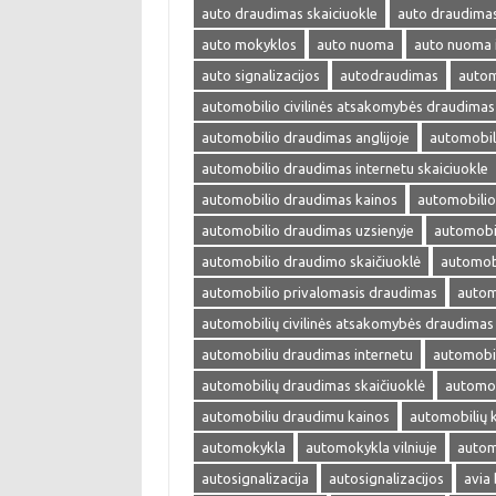
auto draudimas skaiciuokle
auto draudima
auto mokyklos
auto nuoma
auto nuoma 
auto signalizacijos
autodraudimas
autom
automobilio civilinės atsakomybės draudimas
automobilio draudimas anglijoje
automobil
automobilio draudimas internetu skaiciuokle
automobilio draudimas kainos
automobilio
automobilio draudimas uzsienyje
automobi
automobilio draudimo skaičiuoklė
automobi
automobilio privalomasis draudimas
autom
automobilių civilinės atsakomybės draudimas
automobiliu draudimas internetu
automobil
automobilių draudimas skaičiuoklė
automob
automobiliu draudimu kainos
automobilių 
automokykla
automokykla vilniuje
autom
autosignalizacija
autosignalizacijos
avia 