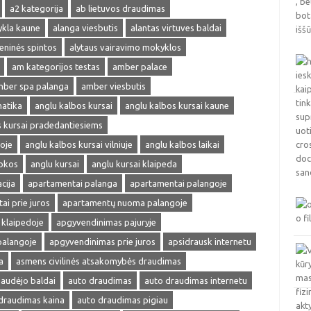
a2 kategorija
ab lietuvos draudimas
ykla kaune
alanga viesbutis
alantas virtuves baldai
ieninės spintos
alytaus vairavimo mokyklos
am kategorijos testas
amber palace
ber spa palanga
amber viesbutis
matika
anglu kalbos kursai
anglu kalbos kursai kaune
s kursai pradedantiesiems
oje
anglu kalbos kursai vilniuje
anglu kalbos laikai
okos
anglu kursai
anglu kursai klaipeda
cija
apartamentai palanga
apartamentai palangoje
ai prie juros
apartamentų nuoma palangoje
klaipedoje
apgyvendinimas pajuryje
palangoje
apgyvendinimas prie juros
apsidrausk internetu
a
asmens civilinės atsakomybės draudimas
audėjo baldai
auto draudimas
auto draudimas internetu
draudimas kaina
auto draudimas pigiau