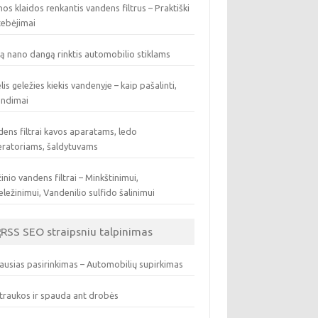
os klaidos renkantis vandens filtrus – Praktiški
tebėjimai
ą nano dangą rinktis automobilio stiklams
lis geležies kiekis vandenyje – kaip pašalinti,
endimai
ens filtrai kavos aparatams, ledo
eratoriams, šaldytuvams
inio vandens filtrai – Minkštinimui,
ležinimui, Vandenilio sulfido šalinimui
SEO straipsniu talpinimas
ausias pasirinkimas – Automobilių supirkimas
traukos ir spauda ant drobės