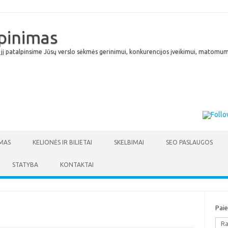
lpinimas
 jį patalpinsime Jūsų verslo sėkmės gerinimui, konkurencijos įveikimui, matomumu
Skip to content
MAS
KELIONĖS IR BILIETAI
SKELBIMAI
SEO PASLAUGOS
STATYBA
KONTAKTAI
Pai