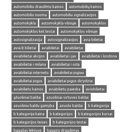
automobiliu draudimu kainos
automobilių kainos
automobiliu nuoma
automobiliu signalizacijos
automokykla
automokykla vilniuje
automokyklos
automokyklos ket testai
automokyklos vilniuje
autosignalizacija
autosignalizacijos
avia bilietai
avia.lt bilietai
aviabiletai
aviabilietai
aviabilietai akcijos
aviabilietai i jav
aviabilietai i londona
aviabilietai i milana
aviabilietai i osla
aviabilietai internetu
aviabilietai pigiau
aviabilietai pigus
aviabilietai pigus skrydziai
aviabilietu kainos
aviabilietu paieska
aviobilietai
ąžuoliniai baldai
azuoliniai virtuves baldai
azuoliniu baldu gamyba
azuolo baldai
b kategorija
b kategorija kaina
b kategorijos
b kategorijos kursai
b kategorijos teises
b kategorijos testai
bagažas lėktuve
bagazo draudimas