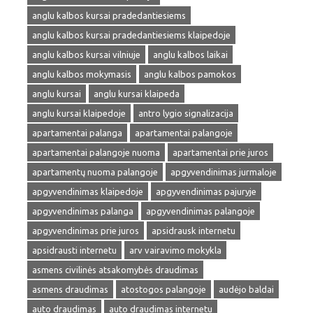
anglu kalbos kursai pradedantiesiems
anglu kalbos kursai pradedantiesiems klaipedoje
anglu kalbos kursai vilniuje
anglu kalbos laikai
anglu kalbos mokymasis
anglu kalbos pamokos
anglu kursai
anglu kursai klaipeda
anglu kursai klaipedoje
antro lygio signalizacija
apartamentai palanga
apartamentai palangoje
apartamentai palangoje nuoma
apartamentai prie juros
apartamentų nuoma palangoje
apgyvendinimas jurmaloje
apgyvendinimas klaipedoje
apgyvendinimas pajuryje
apgyvendinimas palanga
apgyvendinimas palangoje
apgyvendinimas prie juros
apsidrausk internetu
apsidrausti internetu
arv vairavimo mokykla
asmens civilinės atsakomybės draudimas
asmens draudimas
atostogos palangoje
audėjo baldai
auto draudimas
auto draudimas internetu