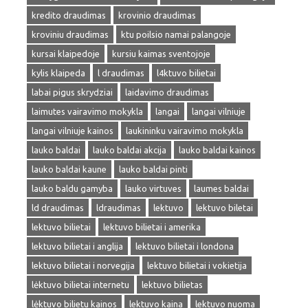
kredito draudimas
krovinio draudimas
kroviniu draudimas
ktu poilsio namai palangoje
kursai klaipedoje
kursiu kaimas sventojoje
kylis klaipeda
l draudimas
l4ktuvo bilietai
labai pigus skrydziai
laidavimo draudimas
laimutes vairavimo mokykla
langai
langai vilniuje
langai vilniuje kainos
laukininku vairavimo mokykla
lauko baldai
lauko baldai akcija
lauko baldai kainos
lauko baldai kaune
lauko baldai pinti
lauko baldu gamyba
lauko virtuves
laumes baldai
ld draudimas
ldraudimas
lektuvo
lektuvo biletai
lektuvo bilietai
lektuvo bilietai i amerika
lektuvo bilietai i anglija
lektuvo bilietai i londona
lektuvo bilietai i norvegija
lektuvo bilietai i vokietija
lėktuvo bilietai internetu
lektuvo bilietas
lėktuvo bilietu kainos
lektuvo kaina
lektuvo nuoma