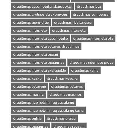
draudimas automobiliui skaiciuokle
draudimas bta
draudimas civilines atsakomybes
draudimas compensa
draudimas gjensidige
draudimas i baltarusija
draudimas internete
draudimas internetu
draudimas internetu automobilio
draudimas internetu bta
draudimas internetu lietuvos draudimas
draudimas internetu pigiau
draudimas internetu pigiausias
draudimas internetu pigus
draudimas internetu skaiciuokle
draudimas kaina
draudimas kasko
draudimas kelionei
draudimas lietuvoje
draudimas lietuvos
draudimas masinai
draudimas masinos
draudimas nuo nelaimingų atsitikimų
draudimas nuo nelaimingų atsitikimų kaina
draudimas online
draudimas pigiau
draudimas pigiausias
draudimas seesam