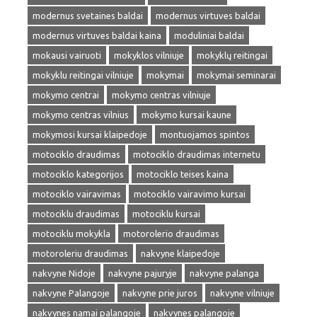
modernus svetaines baldai
modernus virtuves baldai
modernus virtuves baldai kaina
moduliniai baldai
mokausi vairuoti
mokyklos vilniuje
mokyklų reitingai
mokyklu reitingai vilniuje
mokymai
mokymai seminarai
mokymo centrai
mokymo centras vilniuje
mokymo centras vilnius
mokymo kursai kaune
mokymosi kursai klaipedoje
montuojamos spintos
motociklo draudimas
motociklo draudimas internetu
motociklo kategorijos
motociklo teises kaina
motociklo vairavimas
motociklo vairavimo kursai
motociklu draudimas
motociklu kursai
motociklu mokykla
motorolerio draudimas
motoroleriu draudimas
nakvyne klaipedoje
nakvyne Nidoje
nakvyne pajuryje
nakvyne palanga
nakvyne Palangoje
nakvyne prie juros
nakvyne vilniuje
nakvynes namai palangoje
nakvynes palangoje