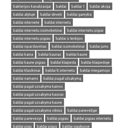
bakterijos kanalizacijai
baldai
baldai 1
baldai akcija
baldai alytuje
baldai deveti
baldai gamyba
baldai internete
baldai internetu
baldai internetu issimoketinai
baldai internetu pigiai
baldai internetu pigiau
baldai is lenkijos
baldai ispardavimas
baldai issimoketinai
baldai jums
baldai kaina
baldai kaunas
baldai kaune
baldai kaune pigiau
baldai klaipeda
baldai klaipedoje
baldai klasikiniai
baldai lt internetu
baldai miegamojo
baldai namams
baldai pagal užsakymą
baldai pagal uzsakyma kainos
baldai pagal uzsakyma kaunas
baldai pagal uzsakyma kaune
baldai pagal uzsakyma vilnius
baldai panevėžyje
baldai panevezys
baldai pigiau
baldai pigiau internetu
baldai pigu
baldai pigus
baldai siauliuose