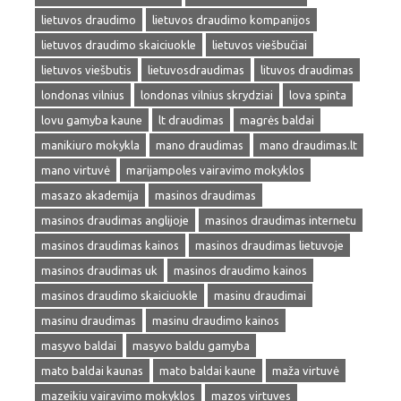
lietuvos draudimo
lietuvos draudimo kompanijos
lietuvos draudimo skaiciuokle
lietuvos viešbučiai
lietuvos viešbutis
lietuvosdraudimas
lituvos draudimas
londonas vilnius
londonas vilnius skrydziai
lova spinta
lovu gamyba kaune
lt draudimas
magrės baldai
manikiuro mokykla
mano draudimas
mano draudimas.lt
mano virtuvė
marijampoles vairavimo mokyklos
masazo akademija
masinos draudimas
masinos draudimas anglijoje
masinos draudimas internetu
masinos draudimas kainos
masinos draudimas lietuvoje
masinos draudimas uk
masinos draudimo kainos
masinos draudimo skaiciuokle
masinu draudimai
masinu draudimas
masinu draudimo kainos
masyvo baldai
masyvo baldu gamyba
mato baldai kaunas
mato baldai kaune
maža virtuvė
mazeikiu vairavimo mokyklos
mazos virtuves