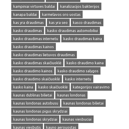
kampiniai virtuves baldai
kanalizacijos bakterijos
kanapa baldai
karmelavos oro uostas
kas yra draudimas
kas yra seo
kasco draudimas
kasko draudimas
kasko draudimas automobiliui
kasko draudimas internetu
kasko draudimas kaina
kasko draudimas kainos
kasko draudimas lietuvos draudimas
kasko draudimas skaičiuoklė
kasko draudimo kaina
kasko draudimo kainos
kasko draudimo salygos
kasko draudimo skaičiuoklė
kasko internetu
kasko kaina
kasko skaičiuoklė
kategorijos vairavimo
kaunas dublinas bilietai
kaunas londonas
kaunas londonas autobusu
kaunas londonas bilietai
kaunas londonas pigus skrydziai
kaunas londonas skrydziai
kaunas viesbuciai
kaunas viesbutis
kauno aerouostas