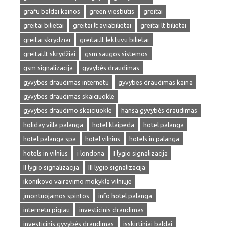
grafu baldai kainos
green viesbutis
greitai
greitai bilietai
greitai lt aviabilietai
greitai lt bilietai
greitai skrydziai
greitai.lt lektuvu bilietai
greitai.lt skrydžiai
gsm saugos sistemos
gsm signalizacija
gyvybės draudimas
gyvybes draudimas internetu
gyvybes draudimas kaina
gyvybes draudimas skaiciuokle
gyvybes draudimo skaiciuokle
hansa gyvybės draudimas
holiday villa palanga
hotel klaipeda
hotel palanga
hotel palanga spa
hotel vilnius
hotels in palanga
hotels in vilnius
i londona
I lygio signalizacija
II lygio signalizacija
III lygio signalizacija
ikonikovo vairavimo mokykla vilniuje
įmontuojamos spintos
info hotel palanga
internetu pigiau
investicinis draudimas
investicinis gyvybės draudimas
isskirtiniai baldai