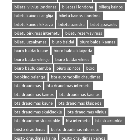
bilietai vilnius londonas
bilietas i londona
bilietų kainos
bilietu kainos i anglija
bilietu kainos i londona
bilietu kainos lektuvu
bilietu paieska
bilietų pasaulis
bilietu pirkimas internetu
bilietu rezervavimas
bilietu uzsakymas
biuro baldai
biuro baldai kaunas
biuro baldai kaune
biuro baldai klaipeda
biuro baldai vilniuje
biuro baldai vilnius
biuro baldu gamyba
biuro spintos
blog
booking palanga
bta automobilio draudimas
bta draudimas
bta draudimas internetu
bta draudimas kainos
bta draudimas kaunas
bta draudimas kaune
bta draudimas klaipeda
bta draudimas skaičiuoklė
bta draudimas vilnius
bta draudimo skaiciuokle
bta internetu
bta skaiciuokle
būsto draudimas
busto draudimas internetu
būsto draudimas kaina
busto draudimas kainos