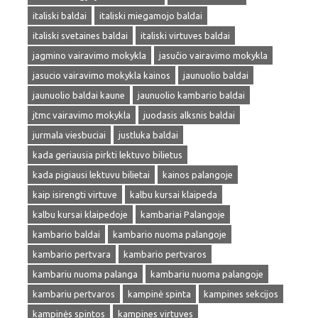
italiski baldai
italiski miegamojo baldai
italiski svetaines baldai
italiski virtuves baldai
jagmino vairavimo mokykla
jasučio vairavimo mokykla
jasucio vairavimo mokykla kainos
jaunuolio baldai
jaunuolio baldai kaune
jaunuolio kambario baldai
jtmc vairavimo mokykla
juodasis alksnis baldai
jurmala viesbuciai
justluka baldai
kada geriausia pirkti lektuvo bilietus
kada pigiausi lektuvu bilietai
kainos palangoje
kaip isirengti virtuve
kalbu kursai klaipeda
kalbu kursai klaipedoje
kambariai Palangoje
kambario baldai
kambario nuoma palangoje
kambario pertvara
kambario pertvaros
kambariu nuoma palanga
kambariu nuoma palangoje
kambariu pertvaros
kampinė spinta
kampines sekcijos
kampinės spintos
kampines virtuves