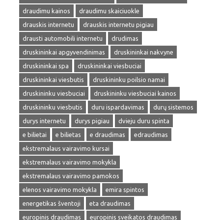
draudimu kainos
draudimu skaiciuokle
drauskis internetu
drauskis internetu pigiau
drausti automobili internetu
drudimas
druskininkai apgyvendinimas
druskininkai nakvyne
druskininkai spa
druskininkai viesbuciai
druskininkai viesbutis
druskininku poilsio namai
druskininku viesbuciai
druskininku viesbuciai kainos
druskininku viesbutis
duru ispardavimas
durų sistemos
durys internetu
durys pigiau
dvieju duru spinta
e bilietai
e bilietas
e draudimas
edraudimas
ekstremalaus vairavimo kursai
ekstremalaus vairavimo mokykla
ekstremalaus vairavimo pamokos
elenos vairavimo mokykla
emira spintos
energetikas šventoji
eta draudimas
europinis draudimas
europinis sveikatos draudimas