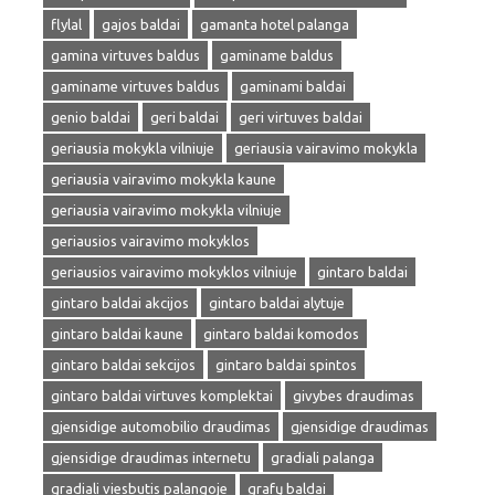
flylal
gajos baldai
gamanta hotel palanga
gamina virtuves baldus
gaminame baldus
gaminame virtuves baldus
gaminami baldai
genio baldai
geri baldai
geri virtuves baldai
geriausia mokykla vilniuje
geriausia vairavimo mokykla
geriausia vairavimo mokykla kaune
geriausia vairavimo mokykla vilniuje
geriausios vairavimo mokyklos
geriausios vairavimo mokyklos vilniuje
gintaro baldai
gintaro baldai akcijos
gintaro baldai alytuje
gintaro baldai kaune
gintaro baldai komodos
gintaro baldai sekcijos
gintaro baldai spintos
gintaro baldai virtuves komplektai
givybes draudimas
gjensidige automobilio draudimas
gjensidige draudimas
gjensidige draudimas internetu
gradiali palanga
gradiali viesbutis palangoje
grafų baldai