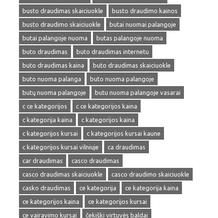
busto draudimas skaiciuokle
busto draudimo kainos
busto draudimo skaiciuokle
butai nuomai palangoje
butai palangoje nuoma
butas palangoje nuoma
buto draudimas
buto draudimas internetu
buto draudimas kaina
buto draudimas skaiciuokle
buto nuoma palanga
buto nuoma palangoje
butų nuoma palangoje
butu nuoma palangoje vasarai
c ce kategorijos
c ce kategorijos kaina
c kategorija kaina
c kategorijos kaina
c kategorijos kursai
c kategorijos kursai kaune
c kategorijos kursai vilniuje
ca draudimas
car draudimas
casco draudimas
casco draudimas skaiciuokle
casco draudimo skaiciuokle
casko draudimas
ce kategorija
ce kategorija kaina
ce kategorijos kaina
ce kategorijos kursai
ce vairavimo kursai
čekiški virtuvės baldai