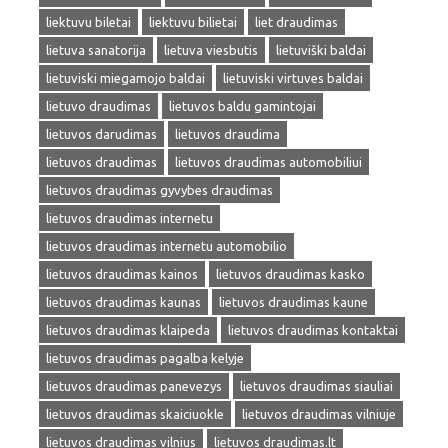
liektuvu biletai
liektuvu bilietai
liet draudimas
lietuva sanatorija
lietuva viesbutis
lietuviški baldai
lietuviski miegamojo baldai
lietuviski virtuves baldai
lietuvo draudimas
lietuvos baldu gamintojai
lietuvos darudimas
lietuvos draudima
lietuvos draudimas
lietuvos draudimas automobiliui
lietuvos draudimas gyvybes draudimas
lietuvos draudimas internetu
lietuvos draudimas internetu automobilio
lietuvos draudimas kainos
lietuvos draudimas kasko
lietuvos draudimas kaunas
lietuvos draudimas kaune
lietuvos draudimas klaipeda
lietuvos draudimas kontaktai
lietuvos draudimas pagalba kelyje
lietuvos draudimas panevezys
lietuvos draudimas siauliai
lietuvos draudimas skaiciuokle
lietuvos draudimas vilniuje
lietuvos draudimas vilnius
lietuvos draudimas.lt