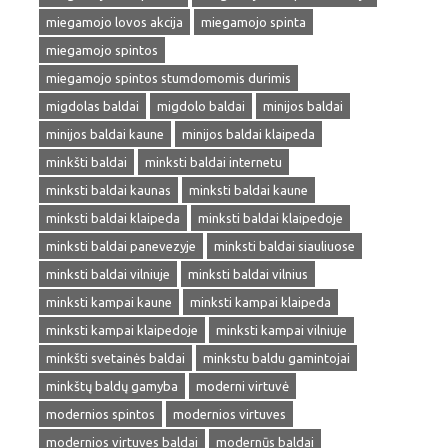
miegamojo lovos akcija
miegamojo spinta
miegamojo spintos
miegamojo spintos stumdomomis durimis
migdolas baldai
migdolo baldai
minijos baldai
minijos baldai kaune
minijos baldai klaipeda
minkšti baldai
minksti baldai internetu
minksti baldai kaunas
minksti baldai kaune
minksti baldai klaipeda
minksti baldai klaipedoje
minksti baldai panevezyje
minksti baldai siauliuose
minksti baldai vilniuje
minksti baldai vilnius
minksti kampai kaune
minksti kampai klaipeda
minksti kampai klaipedoje
minksti kampai vilniuje
minkšti svetainės baldai
minkstu baldu gamintojai
minkštų baldų gamyba
moderni virtuvė
modernios spintos
modernios virtuves
modernios virtuves baldai
modernūs baldai