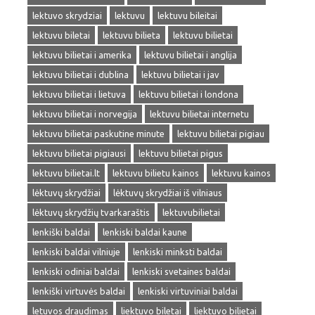
lektuvo skrydziai
lektuvu
lektuvu bileitai
lektuvu biletai
lektuvu bilieta
lektuvu bilietai
lektuvu bilietai i amerika
lektuvu bilietai i anglija
lektuvu bilietai i dublina
lektuvu bilietai i jav
lektuvu bilietai i lietuva
lektuvu bilietai i londona
lektuvu bilietai i norvegija
lektuvu bilietai internetu
lektuvu bilietai paskutine minute
lektuvu bilietai pigiau
lektuvu bilietai pigiausi
lektuvu bilietai pigus
lektuvu bilietai.lt
lektuvu bilietu kainos
lektuvu kainos
lėktuvų skrydžiai
lėktuvų skrydžiai iš vilniaus
lėktuvų skrydžių tvarkaraštis
lektuvubilietai
lenkiški baldai
lenkiski baldai kaune
lenkiski baldai vilniuje
lenkiski minksti baldai
lenkiski odiniai baldai
lenkiski svetaines baldai
lenkiški virtuvės baldai
lenkiski virtuviniai baldai
letuvos draudimas
liektuvo biletai
liektuvo bilietai