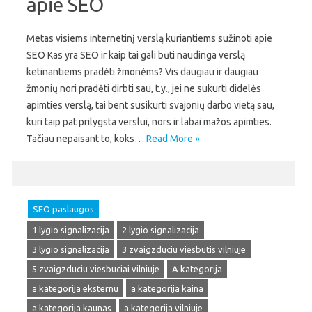
apie SEO
Metas visiems internetinį verslą kuriantiems sužinoti apie
SEO Kas yra SEO ir kaip tai gali būti naudinga verslą
ketinantiems pradėti žmonėms? Vis daugiau ir daugiau
žmonių nori pradėti dirbti sau, t.y., jei ne sukurti didelės
apimties verslą, tai bent susikurti svajonių darbo vietą sau,
kuri taip pat prilygsta verslui, nors ir labai mažos apimties.
Tačiau nepaisant to, koks…
Read More »
SEO paslaugos
1 lygio signalizacija
2 lygio signalizacija
3 lygio signalizacija
3 zvaigzduciu viesbutis vilniuje
5 zvaigzduciu viesbuciai vilniuje
A kategorija
a kategorija eksternu
a kategorija kaina
a kategorija kaunas
a kategorija vilniuje