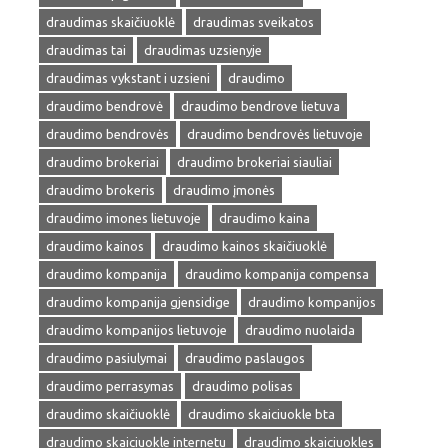
draudimas skaičiuoklė
draudimas sveikatos
draudimas tai
draudimas uzsienyje
draudimas vykstant i uzsieni
draudimo
draudimo bendrovė
draudimo bendrove lietuva
draudimo bendrovės
draudimo bendrovės lietuvoje
draudimo brokeriai
draudimo brokeriai siauliai
draudimo brokeris
draudimo įmonės
draudimo imones lietuvoje
draudimo kaina
draudimo kainos
draudimo kainos skaičiuoklė
draudimo kompanija
draudimo kompanija compensa
draudimo kompanija gjensidige
draudimo kompanijos
draudimo kompanijos lietuvoje
draudimo nuolaida
draudimo pasiulymai
draudimo paslaugos
draudimo perrasymas
draudimo polisas
draudimo skaičiuoklė
draudimo skaiciuokle bta
draudimo skaiciuokle internetu
draudimo skaiciuokles