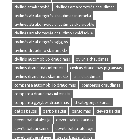
civilinė atsakomybė
civilinės atsakomybės draudimas
civilinės atsakomybės draudimas internetu
civilines atsakomybes draudimas skaiciuokle
civilinės atsakomybės draudimo skaičiuoklė
civilinės atsakomybės sąlygos
civilinio draudimo skaiciuokle
civilinis automobilio draudimas
civilinis draudimas
civilinis draudimas internetu
civilinis draudimas pigiausias
civilinis draudimas skaiciuokle
cmr draudimas
compensa automobilio draudimas
compensa draudimas
compensa draudimas internetu
compensa gyvybės draudimas
d kategorijos kursai
dalios baldai
darbo baldai
darudimas
dėvėti baldai
deveti baldai alytuje
deveti baldai kaunas
dėvėti baldai kaune
deveti baldai utenoje
deveti baldai vilniuje
deveti baldai vilnius