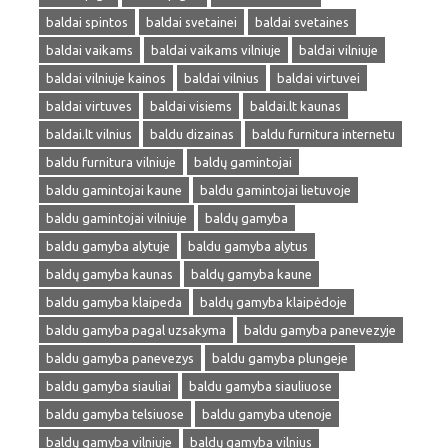
baldai spintos
baldai svetainei
baldai svetaines
baldai vaikams
baldai vaikams vilniuje
baldai vilniuje
baldai vilniuje kainos
baldai vilnius
baldai virtuvei
baldai virtuves
baldai visiems
baldai.lt kaunas
baldai.lt vilnius
baldu dizainas
baldu furnitura internetu
baldu furnitura vilniuje
baldų gamintojai
baldu gamintojai kaune
baldu gamintojai lietuvoje
baldu gamintojai vilniuje
baldų gamyba
baldu gamyba alytuje
baldu gamyba alytus
baldų gamyba kaunas
baldų gamyba kaune
baldu gamyba klaipeda
baldų gamyba klaipėdoje
baldu gamyba pagal uzsakyma
baldu gamyba panevezyje
baldu gamyba panevezys
baldu gamyba plungeje
baldu gamyba siauliai
baldu gamyba siauliuose
baldu gamyba telsiuose
baldu gamyba utenoje
baldų gamyba vilniuje
baldų gamyba vilnius