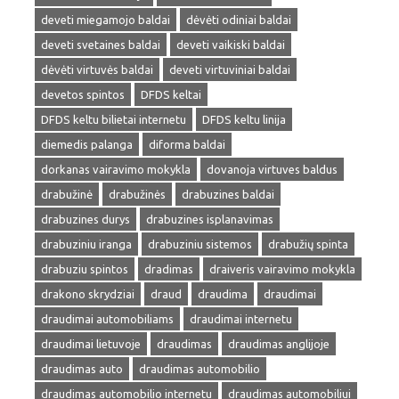
deveti miegamojo baldai
dėvėti odiniai baldai
deveti svetaines baldai
deveti vaikiski baldai
dėvėti virtuvės baldai
deveti virtuviniai baldai
devetos spintos
DFDS keltai
DFDS keltu bilietai internetu
DFDS keltu linija
diemedis palanga
diforma baldai
dorkanas vairavimo mokykla
dovanoja virtuves baldus
drabužinė
drabužinės
drabuzines baldai
drabuzines durys
drabuzines isplanavimas
drabuziniu iranga
drabuziniu sistemos
drabužių spinta
drabuziu spintos
dradimas
draiveris vairavimo mokykla
drakono skrydziai
draud
draudima
draudimai
draudimai automobiliams
draudimai internetu
draudimai lietuvoje
draudimas
draudimas anglijoje
draudimas auto
draudimas automobilio
draudimas automobilio internetu
draudimas automobiliui