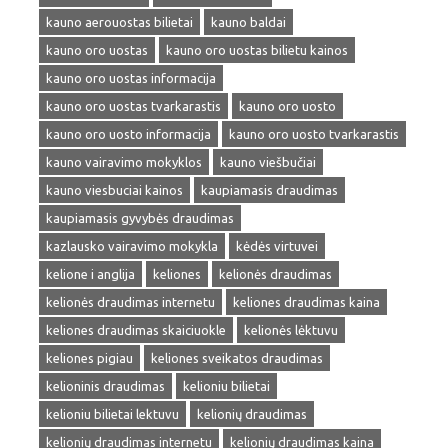
kauno aerouostas bilietai
kauno baldai
kauno oro uostas
kauno oro uostas bilietu kainos
kauno oro uostas informacija
kauno oro uostas tvarkarastis
kauno oro uosto
kauno oro uosto informacija
kauno oro uosto tvarkarastis
kauno vairavimo mokyklos
kauno viešbučiai
kauno viesbuciai kainos
kaupiamasis draudimas
kaupiamasis gyvybės draudimas
kazlausko vairavimo mokykla
kėdės virtuvei
kelione i anglija
keliones
kelionės draudimas
kelionės draudimas internetu
keliones draudimas kaina
keliones draudimas skaiciuokle
kelionės lėktuvu
keliones pigiau
keliones sveikatos draudimas
kelioninis draudimas
kelioniu bilietai
kelioniu bilietai lektuvu
kelionių draudimas
kelionių draudimas internetu
kelionių draudimas kaina