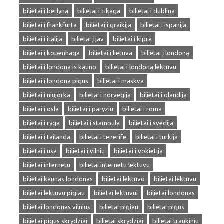
bilietai i berlyna
bilietai i cikaga
bilietai i dublina
bilietai i frankfurta
bilietai i graikija
bilietai i ispanija
bilietai i italija
bilietai į jav
bilietai i kipra
bilietai i kopenhaga
bilietai i lietuva
bilietai į londoną
bilietai i londona is kauno
bilietai i londona lektuvu
bilietai i londona pigus
bilietai i maskva
bilietai i niujorka
bilietai i norvegija
bilietai i olandija
bilietai i osla
bilietai i paryziu
bilietai i roma
bilietai i ryga
bilietai i stambula
bilietai i svedija
bilietai i tailanda
bilietai i tenerife
bilietai i turkija
bilietai i usa
bilietai i vilniu
bilietai i vokietija
bilietai internetu
bilietai internetu lektuvu
bilietai kaunas londonas
bilietai lektuvo
bilietai lėktuvu
bilietai lektuvu pigiau
bilietai lektuvui
bilietai londonas
bilietai londonas vilnius
bilietai pigiau
bilietai pigus
bilietai pigus skrydziai
bilietai skrydziai
bilietai traukiniu