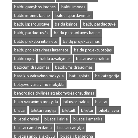
baldu gamybos imones
baldu imones
baldu imones kaune
baldu ispardavimas
baldu isparduotuve
baldu kainos
baldų parduotuvė
baldų parduotuvės
baldu parduotuves kaune
baldu prekyba internetu
baldų projektavimas
baldu projektavimas internete
baldu projektuotojas
baldu rojus
baldu uzsakymas
baltarusiski baldai
balticum draudimas
baltikums draudimas
bareikio vairavimo mokykla
batu spinta
be kategorija
belejevo vairavimo mokykla
bendrosios civilinės atsakomybės draudimas
bialo vairavimo mokykla
bikuvos baldai
bileitai
biletai
biletai i anglija
biletailt
bilietai
bilietai avia
bilietai greitai
bilietai i airija
bilietai i amerika
bilietai i amsterdama
bilietai i anglija
bilietai i anglija lektuvu
bilietai i barselona