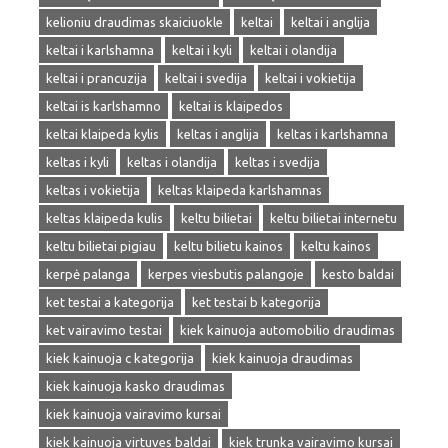
kelioniu draudimas skaiciuokle
keltai
keltai i anglija
keltai i karlshamna
keltai i kyli
keltai i olandija
keltai i prancuzija
keltai i svedija
keltai i vokietija
keltai is karlshamno
keltai is klaipedos
keltai klaipeda kylis
keltas i anglija
keltas i karlshamna
keltas i kyli
keltas i olandija
keltas i svedija
keltas i vokietija
keltas klaipeda karlshamnas
keltas klaipeda kulis
keltu bilietai
keltu bilietai internetu
keltu bilietai pigiau
keltu bilietu kainos
keltu kainos
kerpė palanga
kerpes viesbutis palangoje
kesto baldai
ket testai a kategorija
ket testai b kategorija
ket vairavimo testai
kiek kainuoja automobilio draudimas
kiek kainuoja c kategorija
kiek kainuoja draudimas
kiek kainuoja kasko draudimas
kiek kainuoja vairavimo kursai
kiek kainuoja virtuves baldai
kiek trunka vairavimo kursai