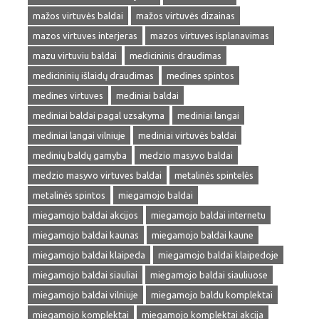
mažos virtuvės baldai
mažos virtuvės dizainas
mazos virtuves interjeras
mazos virtuves isplanavimas
mazu virtuviu baldai
medicininis draudimas
medicininių išlaidų draudimas
medines spintos
medines virtuves
mediniai baldai
mediniai baldai pagal uzsakyma
mediniai langai
mediniai langai vilniuje
mediniai virtuvės baldai
medinių baldų gamyba
medzio masyvo baldai
medzio masyvo virtuves baldai
metalinės spintelės
metalinės spintos
miegamojo baldai
miegamojo baldai akcijos
miegamojo baldai internetu
miegamojo baldai kaunas
miegamojo baldai kaune
miegamojo baldai klaipeda
miegamojo baldai klaipedoje
miegamojo baldai siauliai
miegamojo baldai siauliuose
miegamojo baldai vilniuje
miegamojo baldu komplektai
miegamojo komplektai
miegamojo komplektai akcija