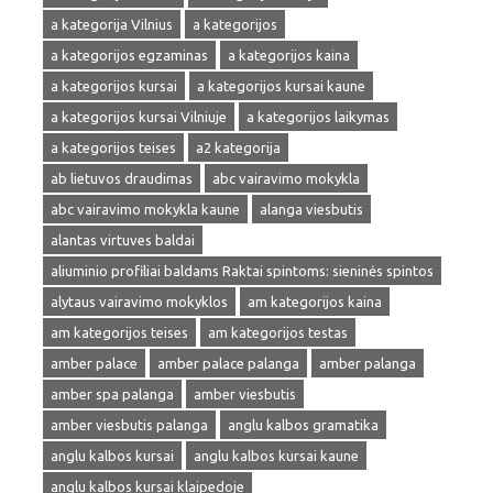
a kategorija Vilnius
a kategorijos
a kategorijos egzaminas
a kategorijos kaina
a kategorijos kursai
a kategorijos kursai kaune
a kategorijos kursai Vilniuje
a kategorijos laikymas
a kategorijos teises
a2 kategorija
ab lietuvos draudimas
abc vairavimo mokykla
abc vairavimo mokykla kaune
alanga viesbutis
alantas virtuves baldai
aliuminio profiliai baldams Raktai spintoms: sieninės spintos
alytaus vairavimo mokyklos
am kategorijos kaina
am kategorijos teises
am kategorijos testas
amber palace
amber palace palanga
amber palanga
amber spa palanga
amber viesbutis
amber viesbutis palanga
anglu kalbos gramatika
anglu kalbos kursai
anglu kalbos kursai kaune
anglu kalbos kursai klaipedoje