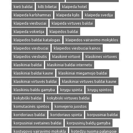
kieti baldai
kilti bilietai
klaipeda hotel
klaipeda karlshamnas
klaipeda kylis
klaipeda svedija
klaipeda viesbuciai
klaipėda virtuves baldai
klaipeda vokietija
klaipėdos baldai
klaipedos baldai katalogas
klaipedos vairavimo mokyklos
klaipedos viesbuciai
klaipedos viesbuciai kainos
klaipedos viesbutis
klasikinė virtuvė
klasikines virtuves
klasikiniai baldai
klasikiniai baldai internetu
klasikiniai baldai kaune
klasikiniai miegamojo baldai
klasikiniai virtuvės baldai
klasikiniai virtuves baldai kaune
klasikiniu baldu gamyba
knygu spinta
knygų spintos
kokybiški baldai
kokybiski virtuves baldai
komutacinės spintos
konvejerio juostos
koridoriaus baldai
koridoriaus spinta
korpusiniai baldai
korpusiniai svetaines baldai
korpusinių baldų gamyba
kostygovo vairavimo mokykla
kotedzu nuoma palangoje