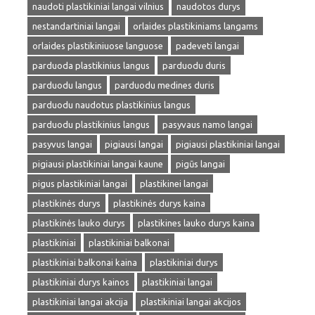
naudoti plastikiniai langai vilnius
naudotos durys
nestandartiniai langai
orlaides plastikiniams langams
orlaides plastikiniuose languose
padeveti langai
parduoda plastikinius langus
parduodu duris
parduodu langus
parduodu medines duris
parduodu naudotus plastikinius langus
parduodu plastikinius langus
pasyvaus namo langai
pasyvus langai
pigiausi langai
pigiausi plastikiniai langai
pigiausi plastikiniai langai kaune
pigūs langai
pigus plastikiniai langai
plastikinei langai
plastikinės durys
plastikinės durys kaina
plastikinės lauko durys
plastikines lauko durys kaina
plastikiniai
plastikiniai balkonai
plastikiniai balkonai kaina
plastikiniai durys
plastikiniai durys kainos
plastikiniai langai
plastikiniai langai akcija
plastikiniai langai akcijos