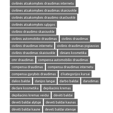
civilinės atsakomybės draudimas internetu
civilines atsakomybes draudimas skaiciuokle
civilinės atsakomybės draudimo skaičiuoklė
civilinės atsakomybės sąlygos
civilinio draudimo skaiciuokle
civilinis automobilio draudimas
civilinis draudimas
civilinis draudimas internetu
civilinis draudimas pigiausias
civilinis draudimas skaiciuokle
clinians kosmetika
cmr draudimas
compensa automobilio draudimas
compensa draudimas
compensa draudimas internetu
compensa gyvybės draudimas
d kategorijos kursai
dalios baldai
danijos langai
darbo baldai
darudimas
declare kosmetika
depiliacinis kremas
depiliacinis kremas veidui
dėvėti baldai
deveti baldai alytuje
deveti baldai kaunas
dėvėti baldai kaune
deveti baldai utenoje