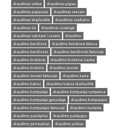
draudimas online
draudimas pigiau
draudimas pigiausias
draudimas seesam
draudimas skaičiuoklė
draudimas sveikatos
draudimas tai
draudimas uzsienyje
draudimas vykstant i uzsieni
draudimo
draudimo bendrovė
draudimo bendrove lietuva
draudimo bendrovės
draudimo bendrovės lietuvoje
draudimo brokeriai
draudimo brokeriai siauliai
draudimo brokeris
draudimo įmonės
draudimo imones lietuvoje
draudimo kaina
draudimo kainos
draudimo kainos skaičiuoklė
draudimo kompanija
draudimo kompanija compensa
draudimo kompanija gjensidige
draudimo kompanijos
draudimo kompanijos lietuvoje
draudimo nuolaida
draudimo pasiulymai
draudimo paslaugos
draudimo perrasymas
draudimo polisas