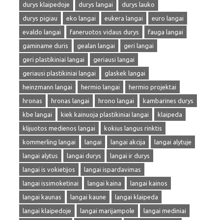
durys klaipedoje
durys langai
durys lauko
durys pigiau
eko langai
eukera langai
euro langai
evaldo langai
faneruotos vidaus durys
fauga langai
gaminame duris
gealan langai
geri langai
geri plastikiniai langai
geriausi langai
geriausi plastikiniai langai
glaskek langai
heinzmann langai
hermio langai
hermio projektai
hronas
hronas langai
hrono langai
kambarines durys
kbe langai
kiek kainuoja plastikiniai langai
klaipeda
klijuotos medienos langai
kokius langus rinktis
kommerling langai
langai
langai akcija
langai alytuje
langai alytus
langai durys
langai ir durys
langai is vokietijos
langai ispardavimas
langai issimoketinai
langai kaina
langai kainos
langai kaunas
langai kaune
langai klaipeda
langai klaipedoje
langai marijampole
langai mediniai