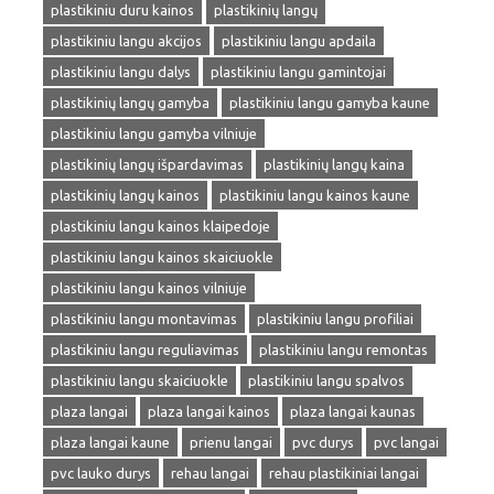
plastikiniu duru kainos
plastikinių langų
plastikiniu langu akcijos
plastikiniu langu apdaila
plastikiniu langu dalys
plastikiniu langu gamintojai
plastikinių langų gamyba
plastikiniu langu gamyba kaune
plastikiniu langu gamyba vilniuje
plastikinių langų išpardavimas
plastikinių langų kaina
plastikinių langų kainos
plastikiniu langu kainos kaune
plastikiniu langu kainos klaipedoje
plastikiniu langu kainos skaiciuokle
plastikiniu langu kainos vilniuje
plastikiniu langu montavimas
plastikiniu langu profiliai
plastikiniu langu reguliavimas
plastikiniu langu remontas
plastikiniu langu skaiciuokle
plastikiniu langu spalvos
plaza langai
plaza langai kainos
plaza langai kaunas
plaza langai kaune
prienu langai
pvc durys
pvc langai
pvc lauko durys
rehau langai
rehau plastikiniai langai