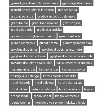
gjensidige automobilio draudimas
gjensidige draudimas
gjensidige draudimas internetu
glaskek langai
gradiali palanga
gradiali viesbutis palangoje
grafų baldai
grafu baldai kainos
graži sodyba
grazi veido oda
gražiausia sodyba
graziausios sodybos vestuvems
green viesbutis
guinot kosmetika
guinot kremai
gydomoji kosmetika
gyvybės draudimas
gyvybes draudimas internetu
gyvybes draudimas kaina
gyvybes draudimas skaiciuokle
gyvybes draudimo skaiciuokle
hansa gyvybės draudimas
heinzmann langai
hermio langai
hermio projektai
holiday villa palanga
hortus fratris kosmetika
hotel klaipeda
hotel palanga
hotel palanga spa
hotel vilnius
hotels in palanga
hotels in vilnius
hronas
hronas langai
hrono langai
idegio kosmetika
idegio kremas
ikonikovo vairavimo mokykla vilniuje