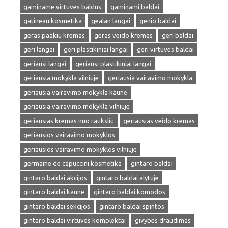
gaminame virtuves baldus
gaminami baldai
gatineau kosmetika
gealan langai
genio baldai
geras paakiu kremas
geras veido kremas
geri baldai
geri langai
geri plastikiniai langai
geri virtuves baldai
geriausi langai
geriausi plastikiniai langai
geriausia mokykla vilniuje
geriausia vairavimo mokykla
geriausia vairavimo mokykla kaune
geriausia vairavimo mokykla vilniuje
geriausias kremas nuo rauksliu
geriausias veido kremas
geriausios vairavimo mokyklos
geriausios vairavimo mokyklos vilniuje
germaine de capuccini kosmetika
gintaro baldai
gintaro baldai akcijos
gintaro baldai alytuje
gintaro baldai kaune
gintaro baldai komodos
gintaro baldai sekcijos
gintaro baldai spintos
gintaro baldai virtuves komplektai
givybes draudimas