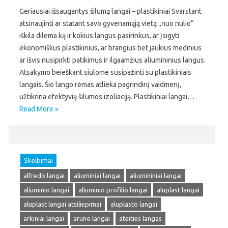
Geriausiai išsaugantys šilumą langai – plastikiniai Svarstant
atsinaujinti ar statant savo gyvenamąją vietą „nuo nulio“
iškila dilema ką ir kokius langus pasirinkus, ar įsigyti
ekonomiškus plastikinius, ar brangius bet jaukius medinius
ar išvis nusipirkti patikimus ir ilgaamžius aliumininius langus.
Atsakymo beieškant siūlome susipažinti su plastikiniais
langais. Šio lango rėmas atlieka pagrindinį vaidmenį,
užtikrina efektyvią šilumos izoliaciją. Plastikiniai langai…
Read More »
Skelbimai
alfredo langai
aliuminiai langai
aliumininiai langai
aliuminio langai
aliuminio profilio langai
aluplast langai
aluplast langai atsiliepimai
aluplasto langai
arkiniai langai
aruno langai
ateities langas