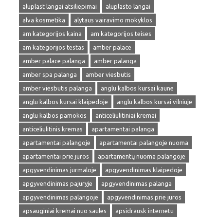
aluplast langai atsiliepimai
aluplasto langai
alva kosmetika
alytaus vairavimo mokyklos
am kategorijos kaina
am kategorijos teises
am kategorijos testas
amber palace
amber palace palanga
amber palanga
amber spa palanga
amber viesbutis
amber viesbutis palanga
anglu kalbos kursai kaune
anglu kalbos kursai klaipedoje
anglu kalbos kursai vilniuje
anglu kalbos pamokos
anticeliulitiniai kremai
anticeliulitinis kremas
apartamentai palanga
apartamentai palangoje
apartamentai palangoje nuoma
apartamentai prie juros
apartamentų nuoma palangoje
apgyvendinimas jurmaloje
apgyvendinimas klaipedoje
apgyvendinimas pajuryje
apgyvendinimas palanga
apgyvendinimas palangoje
apgyvendinimas prie juros
apsauginiai kremai nuo saules
apsidrausk internetu