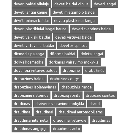
deveti baldai vilniuje
deveti baldai vilnius
deveti langai
deveti langai kaune
deveti miegamojo baldai
dėvėti odiniai baldai
deveti plastikiniai langai
deveti plastikiniai langai kaune
deveti svetaines baldai
deveti vaikiski baldai
dėvėti virtuvės baldai
deveti virtuviniai baldai
devetos spintos
diemedis palanga
diforma baldai
doleta langai
doliva kosmetika
dorkanas vairavimo mokykla
dovanoja virtuves baldus
drabužinė
drabužinės
drabuzines baldai
drabuzines durys
drabuzines isplanavimas
drabuziniu iranga
drabuziniu sistemos
drabužių spinta
drabuziu spintos
dradimas
draiveris vairavimo mokykla
draud
draudima
draudimai
draudimai automobiliams
draudimai internetu
draudimai lietuvoje
draudimas
draudimas anglijoje
draudimas auto