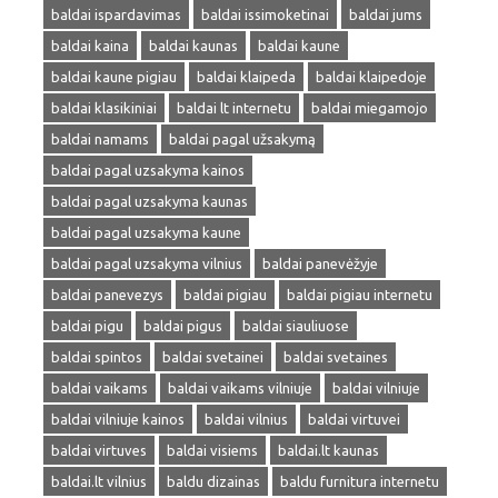
baldai ispardavimas
baldai issimoketinai
baldai jums
baldai kaina
baldai kaunas
baldai kaune
baldai kaune pigiau
baldai klaipeda
baldai klaipedoje
baldai klasikiniai
baldai lt internetu
baldai miegamojo
baldai namams
baldai pagal užsakymą
baldai pagal uzsakyma kainos
baldai pagal uzsakyma kaunas
baldai pagal uzsakyma kaune
baldai pagal uzsakyma vilnius
baldai panevėžyje
baldai panevezys
baldai pigiau
baldai pigiau internetu
baldai pigu
baldai pigus
baldai siauliuose
baldai spintos
baldai svetainei
baldai svetaines
baldai vaikams
baldai vaikams vilniuje
baldai vilniuje
baldai vilniuje kainos
baldai vilnius
baldai virtuvei
baldai virtuves
baldai visiems
baldai.lt kaunas
baldai.lt vilnius
baldu dizainas
baldu furnitura internetu