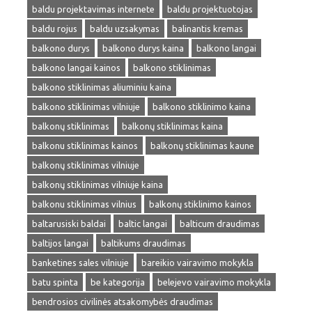
baldu projektavimas internete
baldu projektuotojas
baldu rojus
baldu uzsakymas
balinantis kremas
balkono durys
balkono durys kaina
balkono langai
balkono langai kainos
balkono stiklinimas
balkono stiklinimas aliuminiu kaina
balkono stiklinimas vilniuje
balkono stiklinimo kaina
balkonų stiklinimas
balkonų stiklinimas kaina
balkonu stiklinimas kainos
balkonų stiklinimas kaune
balkonų stiklinimas vilniuje
balkonų stiklinimas vilniuje kaina
balkonu stiklinimas vilnius
balkonų stiklinimo kainos
baltarusiski baldai
baltic langai
balticum draudimas
baltijos langai
baltikums draudimas
banketines sales vilniuje
bareikio vairavimo mokykla
batu spinta
be kategorija
belejevo vairavimo mokykla
bendrosios civilinės atsakomybės draudimas