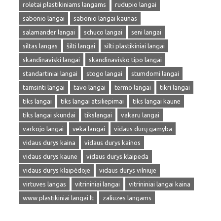
roletai plastikiniams langams
rudupio langai
sabonio langai
sabonio langai kaunas
salamander langai
schuco langai
seni langai
siltas langas
šilti langai
silti plastikiniai langai
skandinaviski langai
skandinavisko tipo langai
standartiniai langai
stogo langai
stumdomi langai
tamsinti langai
tavo langai
termo langai
tikri langai
tiks langai
tiks langai atsiliepimai
tiks langai kaune
tiks langai skundai
tikslangai
vakaru langai
varkojo langai
veka langai
vidaus durų gamyba
vidaus durys kaina
vidaus durys kainos
vidaus durys kaune
vidaus durys klaipeda
vidaus durys klaipėdoje
vidaus durys vilniuje
virtuves langas
vitrininiai langai
vitrininiai langai kaina
www plastikiniai langai lt
zaliuzes langams