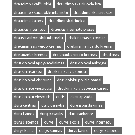
draudimo skaičiuoklė
draudimo skaiciuokle bta
draudimo skaiciuokle internetu
draudimo skaiciuokles
draudimu kainos
draudimu skaiciuokle
drauskis internetu
drauskis internetu pigiau
drausti automobili internetu
drekinamasis kremas
drekinamasis veido kremas
drekinamieji veido kremai
drekinantis kremas
drekinantis veido kremas
drudimas
druskininkai apgyvendinimas
druskininkai nakvyne
druskininkai spa
druskininkai viesbuciai
druskininkai viesbutis
druskininku poilsio namai
druskininku viesbuciai
druskininku viesbuciai kainos
druskininku viesbutis
duris
duru apvadai
duru centras
durų gamyba
duru ispardavimas
duru kainos
durų pasaulis
duru rankenos
durų sistemos
durys
durys akcija
durys internetu
durys kaina
durys kaunas
durys kaune
durys klaipeda