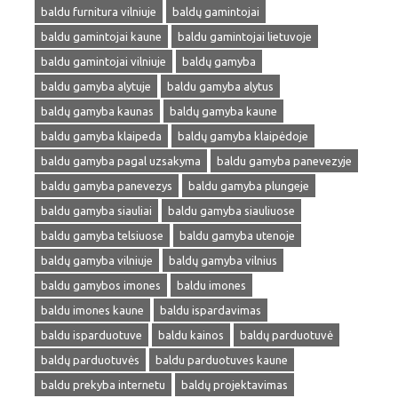
baldu furnitura vilniuje
baldų gamintojai
baldu gamintojai kaune
baldu gamintojai lietuvoje
baldu gamintojai vilniuje
baldų gamyba
baldu gamyba alytuje
baldu gamyba alytus
baldų gamyba kaunas
baldų gamyba kaune
baldu gamyba klaipeda
baldų gamyba klaipėdoje
baldu gamyba pagal uzsakyma
baldu gamyba panevezyje
baldu gamyba panevezys
baldu gamyba plungeje
baldu gamyba siauliai
baldu gamyba siauliuose
baldu gamyba telsiuose
baldu gamyba utenoje
baldų gamyba vilniuje
baldų gamyba vilnius
baldu gamybos imones
baldu imones
baldu imones kaune
baldu ispardavimas
baldu isparduotuve
baldu kainos
baldų parduotuvė
baldų parduotuvės
baldu parduotuves kaune
baldu prekyba internetu
baldų projektavimas