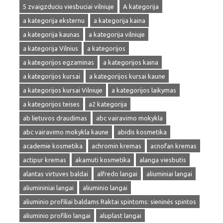
5 zvaigzduciu viesbuciai vilniuje
A kategorija
a kategorija eksternu
a kategorija kaina
a kategorija kaunas
a kategorija vilniuje
a kategorija Vilnius
a kategorijos
a kategorijos egzaminas
a kategorijos kaina
a kategorijos kursai
a kategorijos kursai kaune
a kategorijos kursai Vilniuje
a kategorijos laikymas
a kategorijos teises
a2 kategorija
ab lietuvos draudimas
abc vairavimo mokykla
abc vairavimo mokykla kaune
abidis kosmetika
academie kosmetika
achromin kremas
acnofan kremas
actipur kremas
akamuti kosmetika
alanga viesbutis
alantas virtuves baldai
alfredo langai
aliuminiai langai
aliumininiai langai
aliuminio langai
aliuminio profiliai baldams Raktai spintoms: sieninės spintos
aliuminio profilio langai
aluplast langai