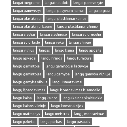
langai megrame
langai naudoti
langai panevezyje
langai panevezys
langai pasyviam namui
langai pigiau
langai plastikiniai
langai plastikiniai kainos
langai plastikiniai kaune
langai plastikiniai vilniuje
langai siauliai
langai siauliuose
langai su drugeliu
langai su orlaide
langai veka
langai vilniuje
langai vilnius
langas
lango kaina
langu apdaila
langu apvadai
langu firmos
langu furnitura
langu gamintojai
langu gamintojai lietuvoje
langu gamintojas
langų gamyba
langų gamyba vilniuje
langu gamyba vilnius
langu ismatavimai
langų išpardavimas
langu ispardavimas is sandelio
langu kaina
langų kainos
langu kainos skaiciuokle
langu kainos vilniuje
langu konstrukcijos
langu matmenys
langu meistras
langų montavimas
langu paketai
langu parkas
langu pasaulis