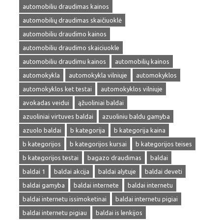
automobiliu draudimas kainos
automobilių draudimas skaičiuoklė
automobiliu draudimo kainos
automobiliu draudimo skaiciuokle
automobiliu draudimu kainos
automobilių kainos
automokykla
automokykla vilniuje
automokyklos
automokyklos ket testai
automokyklos vilniuje
avokadas veidui
ąžuoliniai baldai
azuoliniai virtuves baldai
azuoliniu baldu gamyba
azuolo baldai
b kategorija
b kategorija kaina
b kategorijos
b kategorijos kursai
b kategorijos teises
b kategorijos testai
bagazo draudimas
baldai
baldai 1
baldai akcija
baldai alytuje
baldai deveti
baldai gamyba
baldai internete
baldai internetu
baldai internetu issimoketinai
baldai internetu pigiai
baldai internetu pigiau
baldai is lenkijos