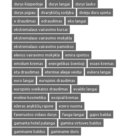
durys klaipedoje
durys langai
durys lauko
durys pigiau
dvarykščių sodyba
dvieju duru spinta
e draudimas
edraudimas
eko langai
ekstremalaus vairavimo kursai
ekstremalaus vairavimo mokykla
ekstremalaus vairavimo pamokos
elenos vairavimo mokykla
emira spintos
emolium kremas
energetikas šventoji
essex kremas
eta draudimas
eteriniai aliejai veidui
eukera langai
euro langai
europinis draudimas
europinis sveikatos draudimas
evaldo langai
eveline kosmetika
excipial kremas
ežeras anykščių rajone
ezero nuoma
faneruotos vidaus durys
fauga langai
gajos baldai
gamanta hotel palanga
gamina virtuves baldus
gaminame baldus
gaminame duris