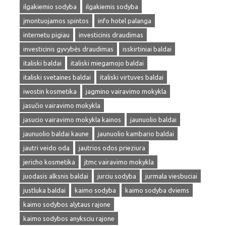
ilgakiemio sodyba
ilgakiemis sodyba
įmontuojamos spintos
info hotel palanga
internetu pigiau
investicinis draudimas
investicinis gyvybės draudimas
isskirtiniai baldai
italiski baldai
italiski miegamojo baldai
italiski svetaines baldai
italiski virtuves baldai
iwostin kosmetika
jagmino vairavimo mokykla
jasučio vairavimo mokykla
jasucio vairavimo mokykla kainos
jaunuolio baldai
jaunuolio baldai kaune
jaunuolio kambario baldai
jautri veido oda
jautrios odos prieziura
jericho kosmetika
jtmc vairavimo mokykla
juodasis alksnis baldai
jurciu sodyba
jurmala viesbuciai
justluka baldai
kaimo sodyba
kaimo sodyba dviems
kaimo sodybos alytaus rajone
kaimo sodybos anyksciu rajone