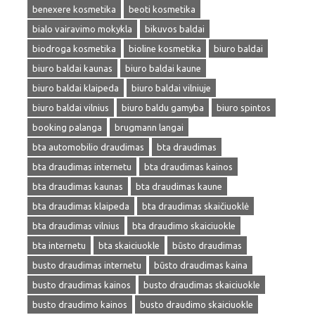
benexere kosmetika
beoti kosmetika
bialo vairavimo mokykla
bikuvos baldai
biodroga kosmetika
bioline kosmetika
biuro baldai
biuro baldai kaunas
biuro baldai kaune
biuro baldai klaipeda
biuro baldai vilniuje
biuro baldai vilnius
biuro baldu gamyba
biuro spintos
booking palanga
brugmann langai
bta automobilio draudimas
bta draudimas
bta draudimas internetu
bta draudimas kainos
bta draudimas kaunas
bta draudimas kaune
bta draudimas klaipeda
bta draudimas skaičiuoklė
bta draudimas vilnius
bta draudimo skaiciuokle
bta internetu
bta skaiciuokle
būsto draudimas
busto draudimas internetu
būsto draudimas kaina
busto draudimas kainos
busto draudimas skaiciuokle
busto draudimo kainos
busto draudimo skaiciuokle