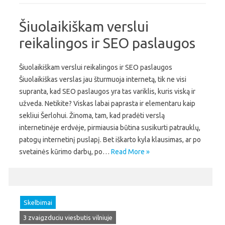
Šiuolaikiškam verslui
reikalingos ir SEO paslaugos
Šiuolaikiškam verslui reikalingos ir SEO paslaugos
Šiuolaikiškas verslas jau šturmuoja internetą, tik ne visi
supranta, kad SEO paslaugos yra tas variklis, kuris viską ir
užveda. Netikite? Viskas labai paprasta ir elementaru kaip
sekliui Šerlohui. Žinoma, tam, kad pradėti verslą
internetinėje erdvėje, pirmiausia būtina susikurti patrauklų,
patogų internetinį puslapį. Bet iškarto kyla klausimas, ar po
svetainės kūrimo darbų, po…
Read More »
Skelbimai
3 zvaigzduciu viesbutis vilniuje