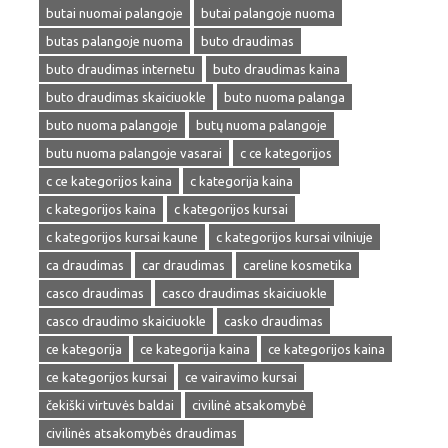
butai nuomai palangoje
butai palangoje nuoma
butas palangoje nuoma
buto draudimas
buto draudimas internetu
buto draudimas kaina
buto draudimas skaiciuokle
buto nuoma palanga
buto nuoma palangoje
butų nuoma palangoje
butu nuoma palangoje vasarai
c ce kategorijos
c ce kategorijos kaina
c kategorija kaina
c kategorijos kaina
c kategorijos kursai
c kategorijos kursai kaune
c kategorijos kursai vilniuje
ca draudimas
car draudimas
careline kosmetika
casco draudimas
casco draudimas skaiciuokle
casco draudimo skaiciuokle
casko draudimas
ce kategorija
ce kategorija kaina
ce kategorijos kaina
ce kategorijos kursai
ce vairavimo kursai
čekiški virtuvės baldai
civilinė atsakomybė
civilinės atsakomybės draudimas