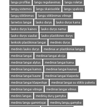
langu profiliai
langu reguliavimas
langu roletai
langų sistemos
langu skaiciuokle
langu spalvos
langų stiklinimas
langu stiklinimas vilniuje
larnetos langai
lauko durys
lauko durys kaina
lauko durys kainos
lauko durys namui
lauko durys siauliai
lauko plastikines durys
lenkiski plastikiniai langai
medinės durys
medinės lauko durys
mediniai ar plastikiniai langai
mediniai langai
mediniai langai akcija
mediniai langai alytus
mediniai langai kaina
mediniai langai kainos
mediniai langai kaunas
mediniai langai kaune
mediniai langai klaipeda
mediniai langai klaipedoje
mediniai langai su stiklo paketu
mediniai langai vilniuje
mediniai langai vilnius
medinis langas
medinių durų gamyba
mediniu langu gamintojai
medinių langų gamyba