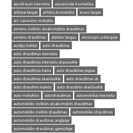
apsidrausti internetu
aquatonale kosmetika
arkiniai langai
artistry kosmetika
aruno langai
arv vairavimo mokykla
asmens civilinės atsakomybės draudimas
asmens draudimas
ateities langas
atostogos palangoje
audėjo baldai
auto draudimas
auto draudimas internetu
auto draudimas internetu skaiciuokle
auto draudimas kaina
auto draudimas pigiau
auto draudimas skaiciuokle
auto draudimas uk
auto draudimo kainos
auto draudimo skaičiuoklė
auto mokyklos
autodraudimas
automobiliai internetu
automobilio civilinės atsakomybės draudimas
automobilio civilinis draudimas
automobilio draudimas
automobilio draudimas anglijoje
automobilio draudimas gjensidige