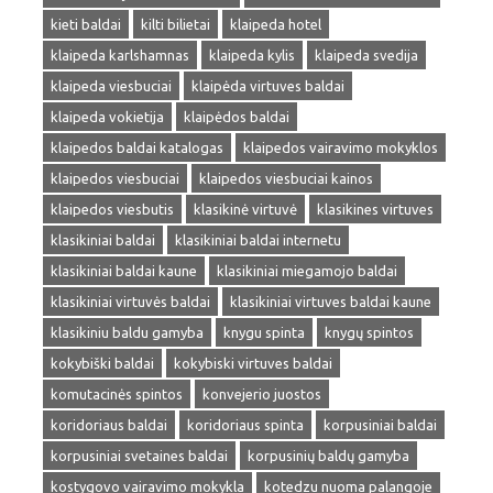
kieti baldai
kilti bilietai
klaipeda hotel
klaipeda karlshamnas
klaipeda kylis
klaipeda svedija
klaipeda viesbuciai
klaipėda virtuves baldai
klaipeda vokietija
klaipėdos baldai
klaipedos baldai katalogas
klaipedos vairavimo mokyklos
klaipedos viesbuciai
klaipedos viesbuciai kainos
klaipedos viesbutis
klasikinė virtuvė
klasikines virtuves
klasikiniai baldai
klasikiniai baldai internetu
klasikiniai baldai kaune
klasikiniai miegamojo baldai
klasikiniai virtuvės baldai
klasikiniai virtuves baldai kaune
klasikiniu baldu gamyba
knygu spinta
knygų spintos
kokybiški baldai
kokybiski virtuves baldai
komutacinės spintos
konvejerio juostos
koridoriaus baldai
koridoriaus spinta
korpusiniai baldai
korpusiniai svetaines baldai
korpusinių baldų gamyba
kostygovo vairavimo mokykla
kotedzu nuoma palangoje