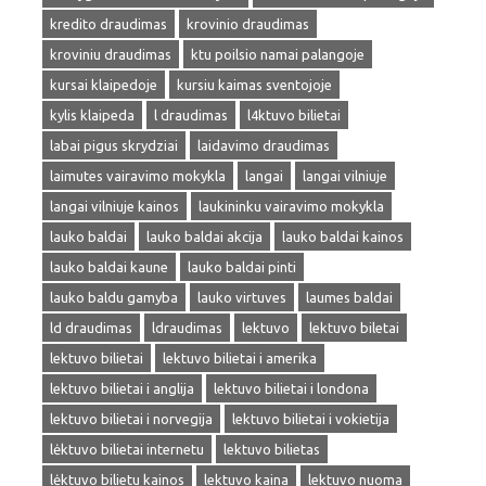
kredito draudimas
krovinio draudimas
kroviniu draudimas
ktu poilsio namai palangoje
kursai klaipedoje
kursiu kaimas sventojoje
kylis klaipeda
l draudimas
l4ktuvo bilietai
labai pigus skrydziai
laidavimo draudimas
laimutes vairavimo mokykla
langai
langai vilniuje
langai vilniuje kainos
laukininku vairavimo mokykla
lauko baldai
lauko baldai akcija
lauko baldai kainos
lauko baldai kaune
lauko baldai pinti
lauko baldu gamyba
lauko virtuves
laumes baldai
ld draudimas
ldraudimas
lektuvo
lektuvo biletai
lektuvo bilietai
lektuvo bilietai i amerika
lektuvo bilietai i anglija
lektuvo bilietai i londona
lektuvo bilietai i norvegija
lektuvo bilietai i vokietija
lėktuvo bilietai internetu
lektuvo bilietas
lėktuvo bilietu kainos
lektuvo kaina
lektuvo nuoma