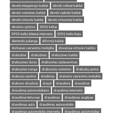
deveti miegamojo baldai
dėvėti odiniai baldai
deveti svetaines baldai
deveti vaikiski baldai
dėvėti virtuvės baldai
deveti virtuviniai baldai
devetos spintos
DFDS keltai
DFDS keltu bilietai internetu
DFDS keltu linija
diemedis palanga
diforma baldai
dorkanas vairavimo mokykla
dovanoja virtuves baldus
drabužinė
drabužinės
drabuzines baldai
drabuzines durys
drabuzines isplanavimas
drabuziniu iranga
drabuziniu sistemos
drabužių spinta
drabuziu spintos
dradimas
draiveris vairavimo mokykla
drakono skrydziai
draud
draudima
draudimai
draudimai automobiliams
draudimai internetu
draudimai lietuvoje
draudimas
draudimas anglijoje
draudimas auto
draudimas automobilio
draudimas automobilio internetu
draudimas automobiliui