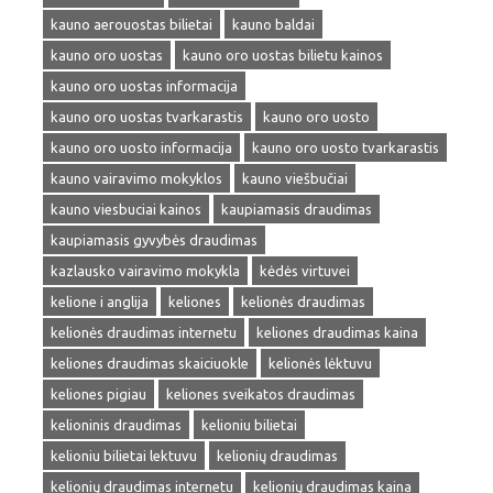
kauno aerouostas bilietai
kauno baldai
kauno oro uostas
kauno oro uostas bilietu kainos
kauno oro uostas informacija
kauno oro uostas tvarkarastis
kauno oro uosto
kauno oro uosto informacija
kauno oro uosto tvarkarastis
kauno vairavimo mokyklos
kauno viešbučiai
kauno viesbuciai kainos
kaupiamasis draudimas
kaupiamasis gyvybės draudimas
kazlausko vairavimo mokykla
kėdės virtuvei
kelione i anglija
keliones
kelionės draudimas
kelionės draudimas internetu
keliones draudimas kaina
keliones draudimas skaiciuokle
kelionės lėktuvu
keliones pigiau
keliones sveikatos draudimas
kelioninis draudimas
kelioniu bilietai
kelioniu bilietai lektuvu
kelionių draudimas
kelionių draudimas internetu
kelionių draudimas kaina