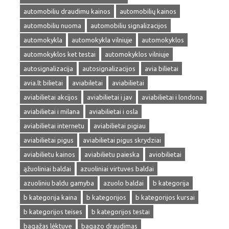
automobiliu draudimu kainos
automobilių kainos
automobiliu nuoma
automobiliu signalizacijos
automokykla
automokykla vilniuje
automokyklos
automokyklos ket testai
automokyklos vilniuje
autosignalizacija
autosignalizacijos
avia bilietai
avia.lt bilietai
aviabiletai
aviabilietai
aviabilietai akcijos
aviabilietai i jav
aviabilietai i londona
aviabilietai i milana
aviabilietai i osla
aviabilietai internetu
aviabilietai pigiau
aviabilietai pigus
aviabilietai pigus skrydziai
aviabilietu kainos
aviabilietu paieska
aviobilietai
ąžuoliniai baldai
azuoliniai virtuves baldai
azuoliniu baldu gamyba
azuolo baldai
b kategorija
b kategorija kaina
b kategorijos
b kategorijos kursai
b kategorijos teises
b kategorijos testai
bagažas lėktuve
bagazo draudimas