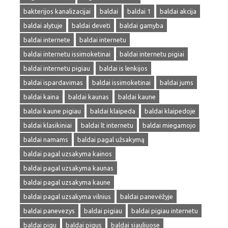
bakterijos kanalizacijai
baldai
baldai 1
baldai akcija
baldai alytuje
baldai deveti
baldai gamyba
baldai internete
baldai internetu
baldai internetu issimoketinai
baldai internetu pigiai
baldai internetu pigiau
baldai is lenkijos
baldai ispardavimas
baldai issimoketinai
baldai jums
baldai kaina
baldai kaunas
baldai kaune
baldai kaune pigiau
baldai klaipeda
baldai klaipedoje
baldai klasikiniai
baldai lt internetu
baldai miegamojo
baldai namams
baldai pagal užsakymą
baldai pagal uzsakyma kainos
baldai pagal uzsakyma kaunas
baldai pagal uzsakyma kaune
baldai pagal uzsakyma vilnius
baldai panevėžyje
baldai panevezys
baldai pigiau
baldai pigiau internetu
baldai pigu
baldai pigus
baldai siauliuose