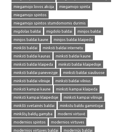
miegamojo lovos akcija
miegamojo spinta
miegamojo spintos
miegamojo spintos stumdomomis durimis
migdolas baldai
migdolo baldai
minijos baldai
minijos baldai kaune
minijos baldai klaipeda
minkšti baldai
minksti baldai internetu
minksti baldai kaunas
minksti baldai kaune
minksti baldai klaipeda
minksti baldai klaipedoje
minksti baldai panevezyje
minksti baldai siauliuose
minksti baldai vilniuje
minksti baldai vilnius
minksti kampai kaune
minksti kampai klaipeda
minksti kampai klaipedoje
minksti kampai vilniuje
minkšti svetainės baldai
minkstu baldu gamintojai
minkštų baldų gamyba
moderni virtuvė
modernios spintos
modernios virtuves
modernios virtuves baldai
modernūs baldai