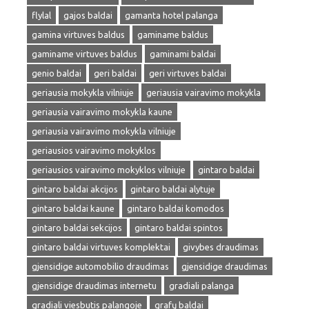
flylal
gajos baldai
gamanta hotel palanga
gamina virtuves baldus
gaminame baldus
gaminame virtuves baldus
gaminami baldai
genio baldai
geri baldai
geri virtuves baldai
geriausia mokykla vilniuje
geriausia vairavimo mokykla
geriausia vairavimo mokykla kaune
geriausia vairavimo mokykla vilniuje
geriausios vairavimo mokyklos
geriausios vairavimo mokyklos vilniuje
gintaro baldai
gintaro baldai akcijos
gintaro baldai alytuje
gintaro baldai kaune
gintaro baldai komodos
gintaro baldai sekcijos
gintaro baldai spintos
gintaro baldai virtuves komplektai
givybes draudimas
gjensidige automobilio draudimas
gjensidige draudimas
gjensidige draudimas internetu
gradiali palanga
gradiali viesbutis palangoje
grafų baldai