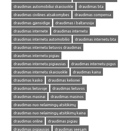
draudimas automobiliui skaiciuokle
draudimas bta
draudimas civilines atsakomybes
draudimas compensa
draudimas gjensidige
draudimas i baltarusija
draudimas internete
draudimas internetu
draudimas internetu automobilio
draudimas internetu bta
draudimas internetu lietuvos draudimas
draudimas internetu pigiau
draudimas internetu pigiausias
draudimas internetu pigus
draudimas internetu skaiciuokle
draudimas kaina
draudimas kasko
draudimas kelionei
draudimas lietuvoje
draudimas lietuvos
draudimas masinai
draudimas masinos
draudimas nuo nelaimingų atsitikimų
draudimas nuo nelaimingų atsitikimų kaina
draudimas online
draudimas pigiau
draudimas pigiausias
draudimas seesam