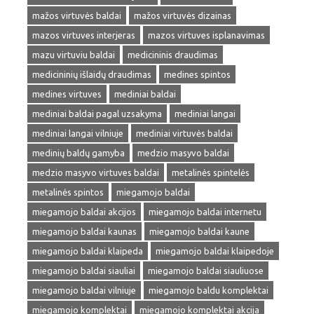
mažos virtuvės baldai
mažos virtuvės dizainas
mazos virtuves interjeras
mazos virtuves isplanavimas
mazu virtuviu baldai
medicininis draudimas
medicininių išlaidų draudimas
medines spintos
medines virtuves
mediniai baldai
mediniai baldai pagal uzsakyma
mediniai langai
mediniai langai vilniuje
mediniai virtuvės baldai
medinių baldų gamyba
medzio masyvo baldai
medzio masyvo virtuves baldai
metalinės spintelės
metalinės spintos
miegamojo baldai
miegamojo baldai akcijos
miegamojo baldai internetu
miegamojo baldai kaunas
miegamojo baldai kaune
miegamojo baldai klaipeda
miegamojo baldai klaipedoje
miegamojo baldai siauliai
miegamojo baldai siauliuose
miegamojo baldai vilniuje
miegamojo baldu komplektai
miegamojo komplektai
miegamojo komplektai akcija