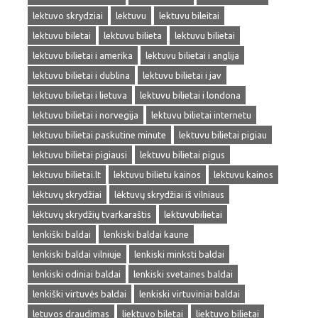
lektuvo skrydziai
lektuvu
lektuvu bileitai
lektuvu biletai
lektuvu bilieta
lektuvu bilietai
lektuvu bilietai i amerika
lektuvu bilietai i anglija
lektuvu bilietai i dublina
lektuvu bilietai i jav
lektuvu bilietai i lietuva
lektuvu bilietai i londona
lektuvu bilietai i norvegija
lektuvu bilietai internetu
lektuvu bilietai paskutine minute
lektuvu bilietai pigiau
lektuvu bilietai pigiausi
lektuvu bilietai pigus
lektuvu bilietai.lt
lektuvu bilietu kainos
lektuvu kainos
lėktuvų skrydžiai
lėktuvų skrydžiai iš vilniaus
lėktuvų skrydžių tvarkaraštis
lektuvubilietai
lenkiški baldai
lenkiski baldai kaune
lenkiski baldai vilniuje
lenkiski minksti baldai
lenkiski odiniai baldai
lenkiski svetaines baldai
lenkiški virtuvės baldai
lenkiski virtuviniai baldai
letuvos draudimas
liektuvo biletai
liektuvo bilietai