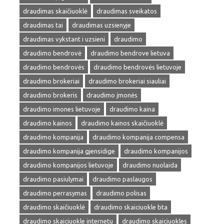
draudimas skaičiuoklė
draudimas sveikatos
draudimas tai
draudimas uzsienyje
draudimas vykstant i uzsieni
draudimo
draudimo bendrovė
draudimo bendrove lietuva
draudimo bendrovės
draudimo bendrovės lietuvoje
draudimo brokeriai
draudimo brokeriai siauliai
draudimo brokeris
draudimo įmonės
draudimo imones lietuvoje
draudimo kaina
draudimo kainos
draudimo kainos skaičiuoklė
draudimo kompanija
draudimo kompanija compensa
draudimo kompanija gjensidige
draudimo kompanijos
draudimo kompanijos lietuvoje
draudimo nuolaida
draudimo pasiulymai
draudimo paslaugos
draudimo perrasymas
draudimo polisas
draudimo skaičiuoklė
draudimo skaiciuokle bta
draudimo skaiciuokle internetu
draudimo skaiciuokles