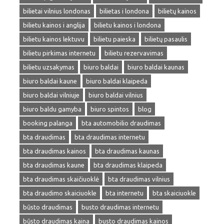
bilietai vilnius londonas
bilietas i londona
bilietų kainos
bilietu kainos i anglija
bilietu kainos i londona
bilietu kainos lektuvu
bilietu paieska
bilietų pasaulis
bilietu pirkimas internetu
bilietu rezervavimas
bilietu uzsakymas
biuro baldai
biuro baldai kaunas
biuro baldai kaune
biuro baldai klaipeda
biuro baldai vilniuje
biuro baldai vilnius
biuro baldu gamyba
biuro spintos
blog
booking palanga
bta automobilio draudimas
bta draudimas
bta draudimas internetu
bta draudimas kainos
bta draudimas kaunas
bta draudimas kaune
bta draudimas klaipeda
bta draudimas skaičiuoklė
bta draudimas vilnius
bta draudimo skaiciuokle
bta internetu
bta skaiciuokle
būsto draudimas
busto draudimas internetu
būsto draudimas kaina
busto draudimas kainos