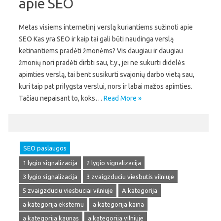
apie SEO
Metas visiems internetinį verslą kuriantiems sužinoti apie
SEO Kas yra SEO ir kaip tai gali būti naudinga verslą
ketinantiems pradėti žmonėms? Vis daugiau ir daugiau
žmonių nori pradėti dirbti sau, t.y., jei ne sukurti didelės
apimties verslą, tai bent susikurti svajonių darbo vietą sau,
kuri taip pat prilygsta verslui, nors ir labai mažos apimties.
Tačiau nepaisant to, koks…
Read More »
SEO paslaugos
1 lygio signalizacija
2 lygio signalizacija
3 lygio signalizacija
3 zvaigzduciu viesbutis vilniuje
5 zvaigzduciu viesbuciai vilniuje
A kategorija
a kategorija eksternu
a kategorija kaina
a kategorija kaunas
a kategorija vilniuje