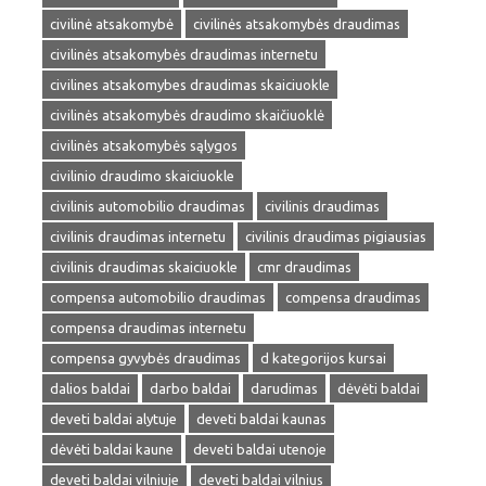
civilinė atsakomybė
civilinės atsakomybės draudimas
civilinės atsakomybės draudimas internetu
civilines atsakomybes draudimas skaiciuokle
civilinės atsakomybės draudimo skaičiuoklė
civilinės atsakomybės sąlygos
civilinio draudimo skaiciuokle
civilinis automobilio draudimas
civilinis draudimas
civilinis draudimas internetu
civilinis draudimas pigiausias
civilinis draudimas skaiciuokle
cmr draudimas
compensa automobilio draudimas
compensa draudimas
compensa draudimas internetu
compensa gyvybės draudimas
d kategorijos kursai
dalios baldai
darbo baldai
darudimas
dėvėti baldai
deveti baldai alytuje
deveti baldai kaunas
dėvėti baldai kaune
deveti baldai utenoje
deveti baldai vilniuje
deveti baldai vilnius