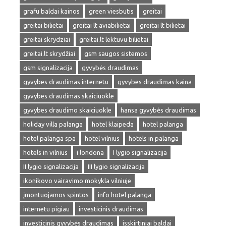
grafu baldai kainos
green viesbutis
greitai
greitai bilietai
greitai lt aviabilietai
greitai lt bilietai
greitai skrydziai
greitai.lt lektuvu bilietai
greitai.lt skrydžiai
gsm saugos sistemos
gsm signalizacija
gyvybės draudimas
gyvybes draudimas internetu
gyvybes draudimas kaina
gyvybes draudimas skaiciuokle
gyvybes draudimo skaiciuokle
hansa gyvybės draudimas
holiday villa palanga
hotel klaipeda
hotel palanga
hotel palanga spa
hotel vilnius
hotels in palanga
hotels in vilnius
i londona
I lygio signalizacija
II lygio signalizacija
III lygio signalizacija
ikonikovo vairavimo mokykla vilniuje
įmontuojamos spintos
info hotel palanga
internetu pigiau
investicinis draudimas
investicinis gyvybės draudimas
isskirtiniai baldai