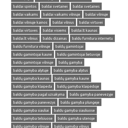
baldai spintos
baldai svetainei
baldai svetaines
baldai vaikams
baldai vaikams vilniuje
baldai vilniuje
baldai vilniuje kainos
baldai vilnius
baldai virtuvei
baldai virtuves
baldai visiems
baldai.lt kaunas
baldai.lt vilnius
baldu dizainas
baldu furnitura internetu
baldu furnitura vilniuje
baldų gamintojai
baldu gamintojai kaune
baldu gamintojai lietuvoje
baldu gamintojai vilniuje
baldų gamyba
baldu gamyba alytuje
baldu gamyba alytus
baldų gamyba kaunas
baldų gamyba kaune
baldu gamyba klaipeda
baldų gamyba klaipėdoje
baldu gamyba pagal uzsakyma
baldu gamyba panevezyje
baldu gamyba panevezys
baldu gamyba plungeje
baldu gamyba siauliai
baldu gamyba siauliuose
baldu gamyba telsiuose
baldu gamyba utenoje
baldų gamyba vilniuje
baldų gamyba vilnius