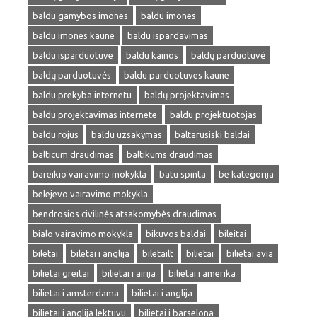
baldu gamybos imones
baldu imones
baldu imones kaune
baldu ispardavimas
baldu isparduotuve
baldu kainos
baldų parduotuvė
baldų parduotuvės
baldu parduotuves kaune
baldu prekyba internetu
baldų projektavimas
baldu projektavimas internete
baldu projektuotojas
baldu rojus
baldu uzsakymas
baltarusiski baldai
balticum draudimas
baltikums draudimas
bareikio vairavimo mokykla
batu spinta
be kategorija
belejevo vairavimo mokykla
bendrosios civilinės atsakomybės draudimas
bialo vairavimo mokykla
bikuvos baldai
bileitai
biletai
biletai i anglija
biletailt
bilietai
bilietai avia
bilietai greitai
bilietai i airija
bilietai i amerika
bilietai i amsterdama
bilietai i anglija
bilietai i anglija lektuvu
bilietai i barselona