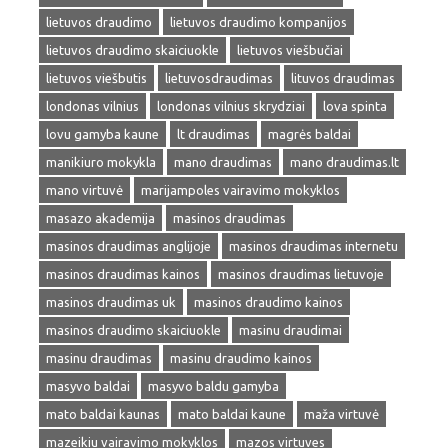
lietuvos draudimo
lietuvos draudimo kompanijos
lietuvos draudimo skaiciuokle
lietuvos viešbučiai
lietuvos viešbutis
lietuvosdraudimas
lituvos draudimas
londonas vilnius
londonas vilnius skrydziai
lova spinta
lovu gamyba kaune
lt draudimas
magrės baldai
manikiuro mokykla
mano draudimas
mano draudimas.lt
mano virtuvė
marijampoles vairavimo mokyklos
masazo akademija
masinos draudimas
masinos draudimas anglijoje
masinos draudimas internetu
masinos draudimas kainos
masinos draudimas lietuvoje
masinos draudimas uk
masinos draudimo kainos
masinos draudimo skaiciuokle
masinu draudimai
masinu draudimas
masinu draudimo kainos
masyvo baldai
masyvo baldu gamyba
mato baldai kaunas
mato baldai kaune
maža virtuvė
mazeikiu vairavimo mokyklos
mazos virtuves