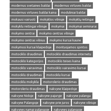
modernus svetaines baldai
modernus virtuves baldai
modernus virtuves baldai kaina
moduliniai baldai
mokausi vairuoti
mokyklos vilniuje
mokyklų reitingai
mokyklu reitingai vilniuje
mokymai
mokymai seminarai
mokymo centrai
mokymo centras vilniuje
mokymo centras vilnius
mokymo kursai kaune
mokymosi kursai klaipedoje
montuojamos spintos
motociklo draudimas
motociklo draudimas internetu
motociklo kategorijos
motociklo teises kaina
motociklo vairavimas
motociklo vairavimo kursai
motociklu draudimas
motociklu kursai
motociklu mokykla
motorolerio draudimas
motoroleriu draudimas
nakvyne klaipedoje
nakvyne Nidoje
nakvyne pajuryje
nakvyne palanga
nakvyne Palangoje
nakvyne prie juros
nakvyne vilniuje
nakvynes namai palangoje
nakvynes palangoje