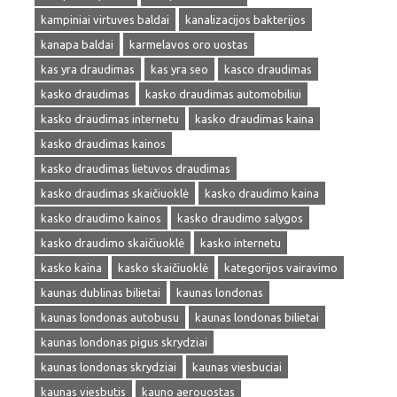
kampiniai virtuves baldai
kanalizacijos bakterijos
kanapa baldai
karmelavos oro uostas
kas yra draudimas
kas yra seo
kasco draudimas
kasko draudimas
kasko draudimas automobiliui
kasko draudimas internetu
kasko draudimas kaina
kasko draudimas kainos
kasko draudimas lietuvos draudimas
kasko draudimas skaičiuoklė
kasko draudimo kaina
kasko draudimo kainos
kasko draudimo salygos
kasko draudimo skaičiuoklė
kasko internetu
kasko kaina
kasko skaičiuoklė
kategorijos vairavimo
kaunas dublinas bilietai
kaunas londonas
kaunas londonas autobusu
kaunas londonas bilietai
kaunas londonas pigus skrydziai
kaunas londonas skrydziai
kaunas viesbuciai
kaunas viesbutis
kauno aerouostas