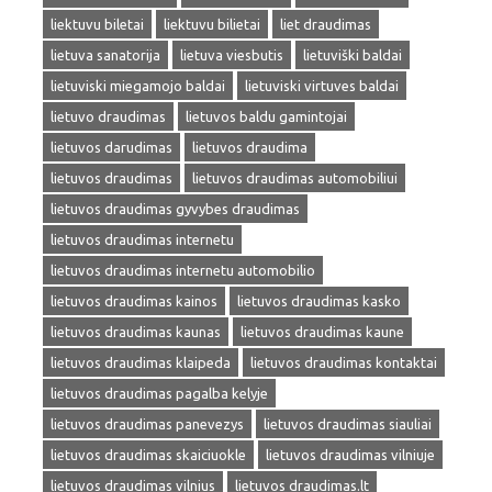
liektuvu biletai
liektuvu bilietai
liet draudimas
lietuva sanatorija
lietuva viesbutis
lietuviški baldai
lietuviski miegamojo baldai
lietuviski virtuves baldai
lietuvo draudimas
lietuvos baldu gamintojai
lietuvos darudimas
lietuvos draudima
lietuvos draudimas
lietuvos draudimas automobiliui
lietuvos draudimas gyvybes draudimas
lietuvos draudimas internetu
lietuvos draudimas internetu automobilio
lietuvos draudimas kainos
lietuvos draudimas kasko
lietuvos draudimas kaunas
lietuvos draudimas kaune
lietuvos draudimas klaipeda
lietuvos draudimas kontaktai
lietuvos draudimas pagalba kelyje
lietuvos draudimas panevezys
lietuvos draudimas siauliai
lietuvos draudimas skaiciuokle
lietuvos draudimas vilniuje
lietuvos draudimas vilnius
lietuvos draudimas.lt