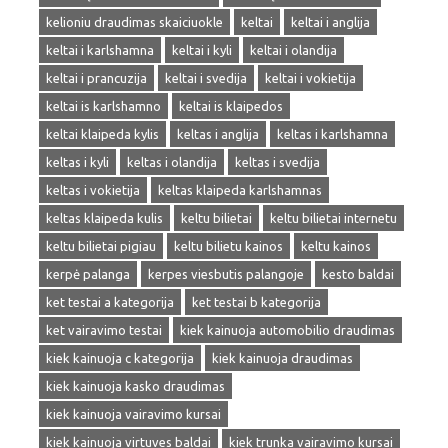
kelioniu draudimas skaiciuokle
keltai
keltai i anglija
keltai i karlshamna
keltai i kyli
keltai i olandija
keltai i prancuzija
keltai i svedija
keltai i vokietija
keltai is karlshamno
keltai is klaipedos
keltai klaipeda kylis
keltas i anglija
keltas i karlshamna
keltas i kyli
keltas i olandija
keltas i svedija
keltas i vokietija
keltas klaipeda karlshamnas
keltas klaipeda kulis
keltu bilietai
keltu bilietai internetu
keltu bilietai pigiau
keltu bilietu kainos
keltu kainos
kerpė palanga
kerpes viesbutis palangoje
kesto baldai
ket testai a kategorija
ket testai b kategorija
ket vairavimo testai
kiek kainuoja automobilio draudimas
kiek kainuoja c kategorija
kiek kainuoja draudimas
kiek kainuoja kasko draudimas
kiek kainuoja vairavimo kursai
kiek kainuoja virtuves baldai
kiek trunka vairavimo kursai