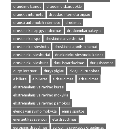
draudimu kainos
draudimu skaiciuokle
drauskis internetu
drauskis internetu pigiau
drausti automobili internetu
drudimas
druskininkai apgyvendinimas
druskininkai nakvyne
druskininkai spa
druskininkai viesbuciai
druskininkai viesbutis
druskininku poilsio namai
druskininku viesbuciai
druskininku viesbuciai kainos
druskininku viesbutis
duru ispardavimas
durų sistemos
durys internetu
durys pigiau
dvieju duru spinta
e bilietai
e bilietas
e draudimas
edraudimas
ekstremalaus vairavimo kursai
ekstremalaus vairavimo mokykla
ekstremalaus vairavimo pamokos
elenos vairavimo mokykla
emira spintos
energetikas šventoji
eta draudimas
europinis draudimas
europinis sveikatos draudimas