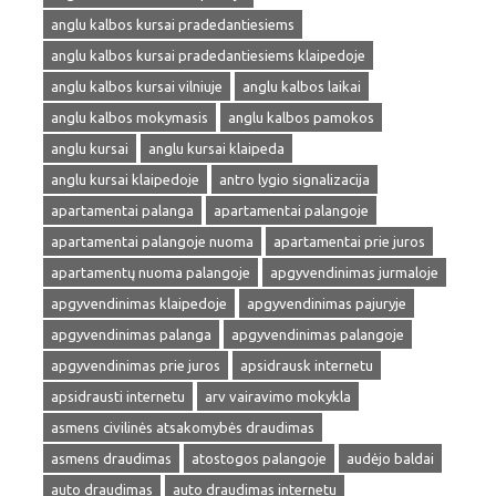
anglu kalbos kursai pradedantiesiems
anglu kalbos kursai pradedantiesiems klaipedoje
anglu kalbos kursai vilniuje
anglu kalbos laikai
anglu kalbos mokymasis
anglu kalbos pamokos
anglu kursai
anglu kursai klaipeda
anglu kursai klaipedoje
antro lygio signalizacija
apartamentai palanga
apartamentai palangoje
apartamentai palangoje nuoma
apartamentai prie juros
apartamentų nuoma palangoje
apgyvendinimas jurmaloje
apgyvendinimas klaipedoje
apgyvendinimas pajuryje
apgyvendinimas palanga
apgyvendinimas palangoje
apgyvendinimas prie juros
apsidrausk internetu
apsidrausti internetu
arv vairavimo mokykla
asmens civilinės atsakomybės draudimas
asmens draudimas
atostogos palangoje
audėjo baldai
auto draudimas
auto draudimas internetu