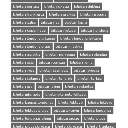
bilietai i berlyna
bilietai i cikaga
bilietai i dublina
bilietai i frankfurta
bilietai i graikija
bilietai i ispanija
bilietai i italija
bilietai į jav
bilietai i kipra
bilietai i kopenhaga
bilietai i lietuva
bilietai į londoną
bilietai i londona is kauno
bilietai i londona lektuvu
bilietai i londona pigus
bilietai i maskva
bilietai i niujorka
bilietai i norvegija
bilietai i olandija
bilietai i osla
bilietai i paryziu
bilietai i roma
bilietai i ryga
bilietai i stambula
bilietai i svedija
bilietai i tailanda
bilietai i tenerife
bilietai i turkija
bilietai i usa
bilietai i vilniu
bilietai i vokietija
bilietai internetu
bilietai internetu lektuvu
bilietai kaunas londonas
bilietai lektuvo
bilietai lėktuvu
bilietai lektuvu pigiau
bilietai lektuvui
bilietai londonas
bilietai londonas vilnius
bilietai pigiau
bilietai pigus
bilietai pigus skrydziai
bilietai skrydziai
bilietai traukiniu