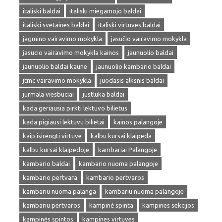
italiski baldai
italiski miegamojo baldai
italiski svetaines baldai
italiski virtuves baldai
jagmino vairavimo mokykla
jasučio vairavimo mokykla
jasucio vairavimo mokykla kainos
jaunuolio baldai
jaunuolio baldai kaune
jaunuolio kambario baldai
jtmc vairavimo mokykla
juodasis alksnis baldai
jurmala viesbuciai
justluka baldai
kada geriausia pirkti lektuvo bilietus
kada pigiausi lektuvu bilietai
kainos palangoje
kaip isirengti virtuve
kalbu kursai klaipeda
kalbu kursai klaipedoje
kambariai Palangoje
kambario baldai
kambario nuoma palangoje
kambario pertvara
kambario pertvaros
kambariu nuoma palanga
kambariu nuoma palangoje
kambariu pertvaros
kampinė spinta
kampines sekcijos
kampinės spintos
kampines virtuves