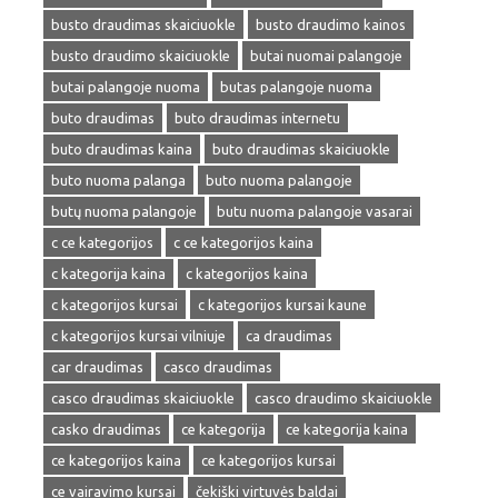
busto draudimas skaiciuokle
busto draudimo kainos
busto draudimo skaiciuokle
butai nuomai palangoje
butai palangoje nuoma
butas palangoje nuoma
buto draudimas
buto draudimas internetu
buto draudimas kaina
buto draudimas skaiciuokle
buto nuoma palanga
buto nuoma palangoje
butų nuoma palangoje
butu nuoma palangoje vasarai
c ce kategorijos
c ce kategorijos kaina
c kategorija kaina
c kategorijos kaina
c kategorijos kursai
c kategorijos kursai kaune
c kategorijos kursai vilniuje
ca draudimas
car draudimas
casco draudimas
casco draudimas skaiciuokle
casco draudimo skaiciuokle
casko draudimas
ce kategorija
ce kategorija kaina
ce kategorijos kaina
ce kategorijos kursai
ce vairavimo kursai
čekiški virtuvės baldai