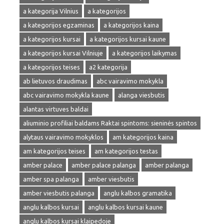
a kategorija Vilnius
a kategorijos
a kategorijos egzaminas
a kategorijos kaina
a kategorijos kursai
a kategorijos kursai kaune
a kategorijos kursai Vilniuje
a kategorijos laikymas
a kategorijos teises
a2 kategorija
ab lietuvos draudimas
abc vairavimo mokykla
abc vairavimo mokykla kaune
alanga viesbutis
alantas virtuves baldai
aliuminio profiliai baldams Raktai spintoms: sieninės spintos
alytaus vairavimo mokyklos
am kategorijos kaina
am kategorijos teises
am kategorijos testas
amber palace
amber palace palanga
amber palanga
amber spa palanga
amber viesbutis
amber viesbutis palanga
anglu kalbos gramatika
anglu kalbos kursai
anglu kalbos kursai kaune
anglu kalbos kursai klaipedoje