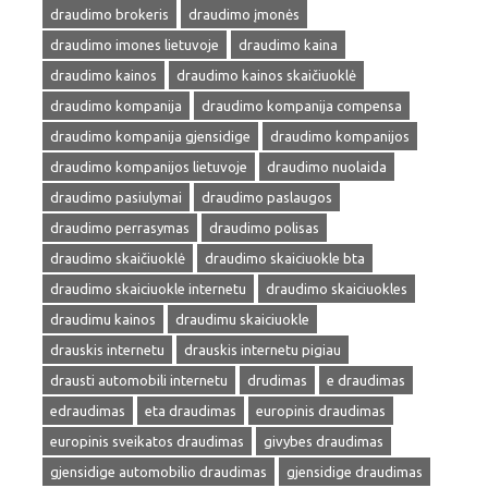
draudimo brokeris
draudimo įmonės
draudimo imones lietuvoje
draudimo kaina
draudimo kainos
draudimo kainos skaičiuoklė
draudimo kompanija
draudimo kompanija compensa
draudimo kompanija gjensidige
draudimo kompanijos
draudimo kompanijos lietuvoje
draudimo nuolaida
draudimo pasiulymai
draudimo paslaugos
draudimo perrasymas
draudimo polisas
draudimo skaičiuoklė
draudimo skaiciuokle bta
draudimo skaiciuokle internetu
draudimo skaiciuokles
draudimu kainos
draudimu skaiciuokle
drauskis internetu
drauskis internetu pigiau
drausti automobili internetu
drudimas
e draudimas
edraudimas
eta draudimas
europinis draudimas
europinis sveikatos draudimas
givybes draudimas
gjensidige automobilio draudimas
gjensidige draudimas