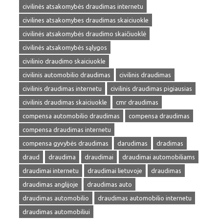
civilinės atsakomybės draudimas internetu
civilines atsakomybes draudimas skaiciuokle
civilinės atsakomybės draudimo skaičiuoklė
civilinės atsakomybės sąlygos
civilinio draudimo skaiciuokle
civilinis automobilio draudimas
civilinis draudimas
civilinis draudimas internetu
civilinis draudimas pigiausias
civilinis draudimas skaiciuokle
cmr draudimas
compensa automobilio draudimas
compensa draudimas
compensa draudimas internetu
compensa gyvybės draudimas
darudimas
dradimas
draud
draudima
draudimai
draudimai automobiliams
draudimai internetu
draudimai lietuvoje
draudimas
draudimas anglijoje
draudimas auto
draudimas automobilio
draudimas automobilio internetu
draudimas automobiliui