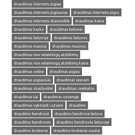
draudimas internetu pigiau
draudimas internetu pigiausias
draudimas internetu pigus
draudimas internetu skaiciuokle
draudimas kaina
draudimas kasko
draudimas kelionei
draudimas lietuvoje
draudimas lietuvos
draudimas masinai
draudimas masinos
draudimas nuo nelaimingų atsitikimų
draudimas nuo nelaimingų atsitikimų kaina
draudimas online
draudimas pigiau
draudimas pigiausias
draudimas seesam
draudimas skaičiuoklė
draudimas sveikatos
draudimas tai
draudimas uzsienyje
draudimas vykstant i uzsieni
draudimo
draudimo bendrovė
draudimo bendrove lietuva
draudimo bendrovės
draudimo bendrovės lietuvoje
draudimo brokeriai
draudimo brokeriai siauliai