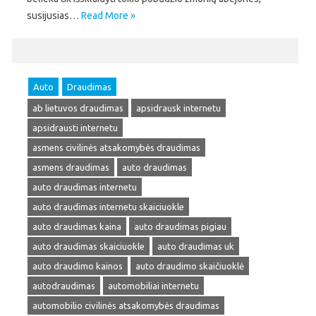
susijusias…
Read More »
Auto
Draudimas
ab lietuvos draudimas
apsidrausk internetu
apsidrausti internetu
asmens civilinės atsakomybės draudimas
asmens draudimas
auto draudimas
auto draudimas internetu
auto draudimas internetu skaiciuokle
auto draudimas kaina
auto draudimas pigiau
auto draudimas skaiciuokle
auto draudimas uk
auto draudimo kainos
auto draudimo skaičiuoklė
autodraudimas
automobiliai internetu
automobilio civilinės atsakomybės draudimas