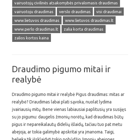
vairuotojų civilinės atsakomybės privalomasis draudimas
vairuotoju draudimas
verslo draudimas
visi draudimai
www.lietuvos draudimas
www.lietuvos draudimas.lt
www.perlo draudimas.lt
zalia korta draudimas
zalios kortos kaina
Draudimo pigumo mitai ir
realybė
Draudimo pigumo mitai ir realybė Pigus draudimas: mitas ar
realybė? Draudimas labai plati sąvoka, nuolat lydima
įvairiausių mitų. Bene vienas labiausiai paplitusių yra susijęs
su jo pigumu: daugelis žmonių norėtų, kad draudimas būtų
pigus ir nepareikalautų didelių išlaidų, tačiau tuo pat metu
abejoja, ar tokia galimybė apskritai yra įmanoma. Taigi,
belieka tik išsklaidyti tokio pobūdžio žmonių abejones,