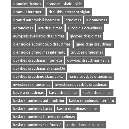
draudimu kainos
draudimu skaiciuokle
drauskis internetu
drauskis internetu pigiau
drausti automobili internetu
drudimas
e draudimas
edraudimas
eta draudimas
europinis draudimas
europinis sveikatos draudimas
givybes draudimas
gjensidige automobilio draudimas
gjensidige draudimas
gjensidige draudimas internetu
gyvybės draudimas
gyvybes draudimas internetu
gyvybes draudimas kaina
gyvybes draudimas skaiciuokle
gyvybes draudimo skaiciuokle
hansa gyvybės draudimas
investicinis draudimas
investicinis gyvybės draudimas
kas yra draudimas
kasco draudimas
kasko draudimas
kasko draudimas automobiliui
kasko draudimas internetu
kasko draudimas kaina
kasko draudimas kainos
kasko draudimas lietuvos draudimas
kasko draudimas skaičiuoklė
kasko draudimo kaina