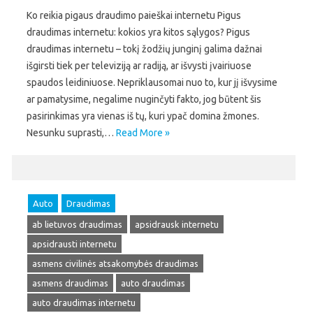
Ko reikia pigaus draudimo paieškai internetu Pigus
draudimas internetu: kokios yra kitos sąlygos? Pigus
draudimas internetu – tokį žodžių junginį galima dažnai
išgirsti tiek per televiziją ar radiją, ar išvysti įvairiuose
spaudos leidiniuose. Nepriklausomai nuo to, kur jį išvysime
ar pamatysime, negalime nuginčyti fakto, jog būtent šis
pasirinkimas yra vienas iš tų, kuri ypač domina žmones.
Nesunku suprasti,…
Read More »
Auto
Draudimas
ab lietuvos draudimas
apsidrausk internetu
apsidrausti internetu
asmens civilinės atsakomybės draudimas
asmens draudimas
auto draudimas
auto draudimas internetu