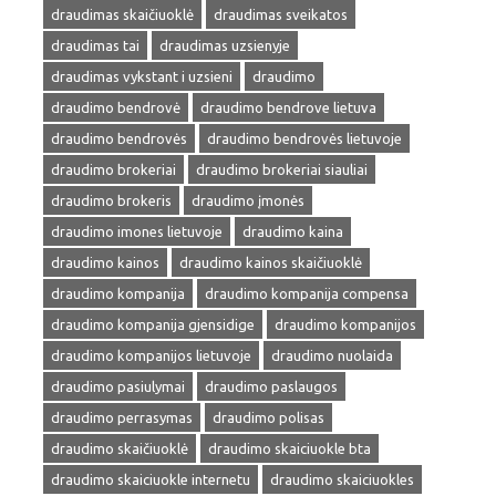
draudimas skaičiuoklė
draudimas sveikatos
draudimas tai
draudimas uzsienyje
draudimas vykstant i uzsieni
draudimo
draudimo bendrovė
draudimo bendrove lietuva
draudimo bendrovės
draudimo bendrovės lietuvoje
draudimo brokeriai
draudimo brokeriai siauliai
draudimo brokeris
draudimo įmonės
draudimo imones lietuvoje
draudimo kaina
draudimo kainos
draudimo kainos skaičiuoklė
draudimo kompanija
draudimo kompanija compensa
draudimo kompanija gjensidige
draudimo kompanijos
draudimo kompanijos lietuvoje
draudimo nuolaida
draudimo pasiulymai
draudimo paslaugos
draudimo perrasymas
draudimo polisas
draudimo skaičiuoklė
draudimo skaiciuokle bta
draudimo skaiciuokle internetu
draudimo skaiciuokles