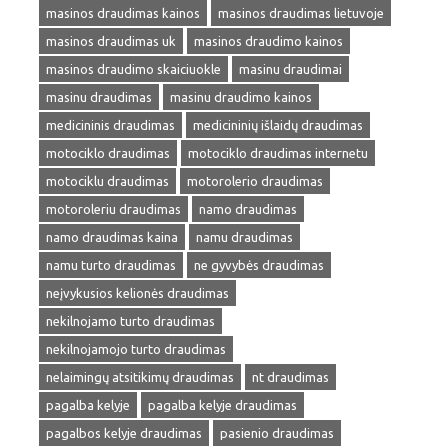
masinos draudimas kainos
masinos draudimas lietuvoje
masinos draudimas uk
masinos draudimo kainos
masinos draudimo skaiciuokle
masinu draudimai
masinu draudimas
masinu draudimo kainos
medicininis draudimas
medicininių išlaidų draudimas
motociklo draudimas
motociklo draudimas internetu
motociklu draudimas
motorolerio draudimas
motoroleriu draudimas
namo draudimas
namo draudimas kaina
namu draudimas
namu turto draudimas
ne gyvybės draudimas
neįvykusios kelionės draudimas
nekilnojamo turto draudimas
nekilnojamojo turto draudimas
nelaimingų atsitikimų draudimas
nt draudimas
pagalba kelyje
pagalba kelyje draudimas
pagalbos kelyje draudimas
pasienio draudimas