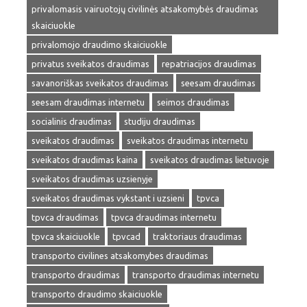
privalomasis vairuotojų civilinės atsakomybės draudimas
skaiciuokle
privalomojo draudimo skaiciuokle
privatus sveikatos draudimas
repatriacijos draudimas
savanoriškas sveikatos draudimas
seesam draudimas
seesam draudimas internetu
seimos draudimas
socialinis draudimas
studiju draudimas
sveikatos draudimas
sveikatos draudimas internetu
sveikatos draudimas kaina
sveikatos draudimas lietuvoje
sveikatos draudimas uzsienyje
sveikatos draudimas vykstant i uzsieni
tpvca
tpvca draudimas
tpvca draudimas internetu
tpvca skaiciuokle
tpvcad
traktoriaus draudimas
transporto civilines atsakomybes draudimas
transporto draudimas
transporto draudimas internetu
transporto draudimo skaiciuokle