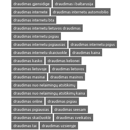
draudimas gjensidige
draudimas i baltarusija
draudimas internete
draudimas internetu automobilio
draudimas internetu bta
draudimas internetu lietuvos draudimas
draudimas internetu pigiau
draudimas internetu pigiausias
draudimas internetu pigus
draudimas internetu skaiciuokle
draudimas kaina
draudimas kasko
draudimas kelionei
draudimas lietuvoje
draudimas lietuvos
draudimas masinai
draudimas masinos
draudimas nuo nelaimingų atsitikimų
draudimas nuo nelaimingų atsitikimų kaina
draudimas online
draudimas pigiau
draudimas pigiausias
draudimas seesam
draudimas skaičiuoklė
draudimas sveikatos
draudimas tai
draudimas uzsienyje