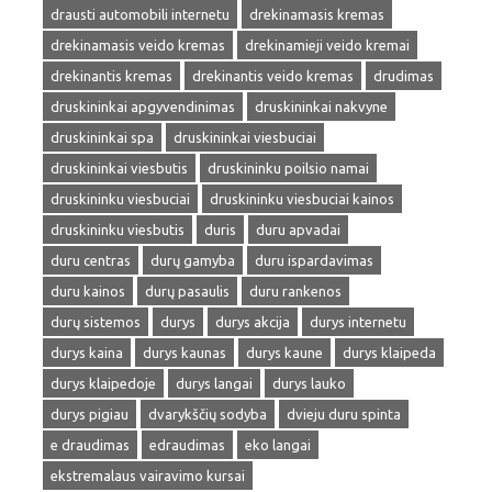
drausti automobili internetu
drekinamasis kremas
drekinamasis veido kremas
drekinamieji veido kremai
drekinantis kremas
drekinantis veido kremas
drudimas
druskininkai apgyvendinimas
druskininkai nakvyne
druskininkai spa
druskininkai viesbuciai
druskininkai viesbutis
druskininku poilsio namai
druskininku viesbuciai
druskininku viesbuciai kainos
druskininku viesbutis
duris
duru apvadai
duru centras
durų gamyba
duru ispardavimas
duru kainos
durų pasaulis
duru rankenos
durų sistemos
durys
durys akcija
durys internetu
durys kaina
durys kaunas
durys kaune
durys klaipeda
durys klaipedoje
durys langai
durys lauko
durys pigiau
dvarykščių sodyba
dvieju duru spinta
e draudimas
edraudimas
eko langai
ekstremalaus vairavimo kursai