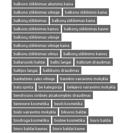
balkono stiklinimas aliuminiu kaina
balkono stiklinimas vilniuje
balkono stiklinimo kaina
balkonų stiklinimas
balkonų stiklinimas kaina
balkonu stiklinimas kainos
balkonų stiklinimas kaune
balkonų stiklinimas vilniuje
balkonų stiklinimas vilniuje kaina
balkonu stiklinimas vilnius
balkonų stiklinimo kainos
baltarusiski baldai
baltic langai
balticum draudimas
baltijos langai
baltikums draudimas
banketines sales vilniuje
bareikio vairavimo mokykla
batu spinta
be kategorija
belejevo vairavimo mokykla
bendrosios civilinės atsakomybės draudimas
benexere kosmetika
beoti kosmetika
bialo vairavimo mokykla
bikuvos baldai
biodroga kosmetika
bioline kosmetika
biuro baldai
biuro baldai kaunas
biuro baldai kaune