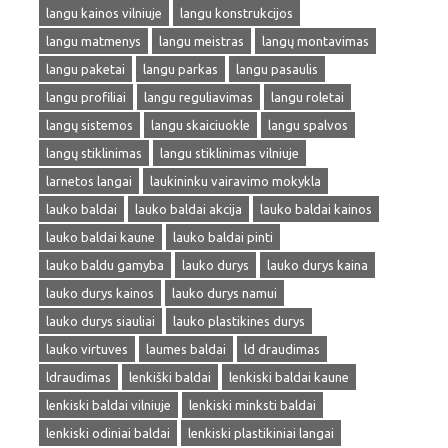
langu kainos vilniuje
langu konstrukcijos
langu matmenys
langu meistras
langų montavimas
langu paketai
langu parkas
langu pasaulis
langu profiliai
langu reguliavimas
langu roletai
langų sistemos
langu skaiciuokle
langu spalvos
langų stiklinimas
langu stiklinimas vilniuje
larnetos langai
laukininku vairavimo mokykla
lauko baldai
lauko baldai akcija
lauko baldai kainos
lauko baldai kaune
lauko baldai pinti
lauko baldu gamyba
lauko durys
lauko durys kaina
lauko durys kainos
lauko durys namui
lauko durys siauliai
lauko plastikines durys
lauko virtuves
laumes baldai
ld draudimas
ldraudimas
lenkiški baldai
lenkiski baldai kaune
lenkiski baldai vilniuje
lenkiski minksti baldai
lenkiski odiniai baldai
lenkiski plastikiniai langai