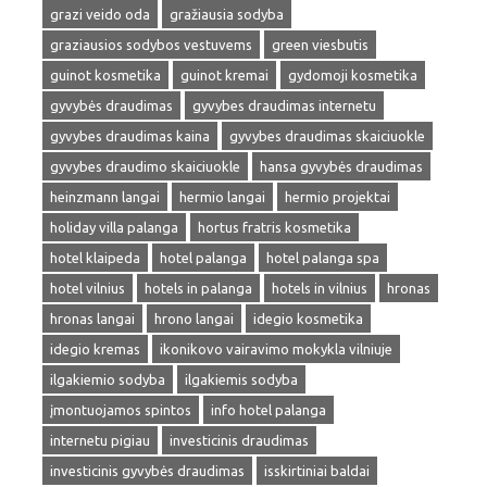
grazi veido oda
gražiausia sodyba
graziausios sodybos vestuvems
green viesbutis
guinot kosmetika
guinot kremai
gydomoji kosmetika
gyvybės draudimas
gyvybes draudimas internetu
gyvybes draudimas kaina
gyvybes draudimas skaiciuokle
gyvybes draudimo skaiciuokle
hansa gyvybės draudimas
heinzmann langai
hermio langai
hermio projektai
holiday villa palanga
hortus fratris kosmetika
hotel klaipeda
hotel palanga
hotel palanga spa
hotel vilnius
hotels in palanga
hotels in vilnius
hronas
hronas langai
hrono langai
idegio kosmetika
idegio kremas
ikonikovo vairavimo mokykla vilniuje
ilgakiemio sodyba
ilgakiemis sodyba
įmontuojamos spintos
info hotel palanga
internetu pigiau
investicinis draudimas
investicinis gyvybės draudimas
isskirtiniai baldai