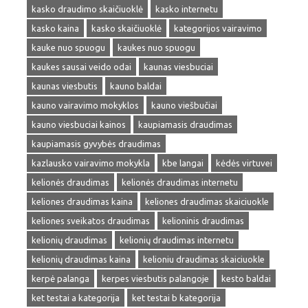
kasko draudimo skaičiuoklė
kasko internetu
kasko kaina
kasko skaičiuoklė
kategorijos vairavimo
kauke nuo spuogu
kaukes nuo spuogu
kaukes sausai veido odai
kaunas viesbuciai
kaunas viesbutis
kauno baldai
kauno vairavimo mokyklos
kauno viešbučiai
kauno viesbuciai kainos
kaupiamasis draudimas
kaupiamasis gyvybės draudimas
kazlausko vairavimo mokykla
kbe langai
kėdės virtuvei
kelionės draudimas
kelionės draudimas internetu
keliones draudimas kaina
keliones draudimas skaiciuokle
keliones sveikatos draudimas
kelioninis draudimas
kelionių draudimas
kelionių draudimas internetu
kelionių draudimas kaina
kelioniu draudimas skaiciuokle
kerpė palanga
kerpes viesbutis palangoje
kesto baldai
ket testai a kategorija
ket testai b kategorija