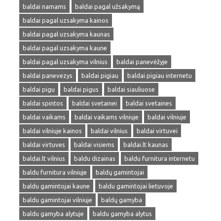
baldai namams
baldai pagal užsakymą
baldai pagal uzsakyma kainos
baldai pagal uzsakyma kaunas
baldai pagal uzsakyma kaune
baldai pagal uzsakyma vilnius
baldai panevėžyje
baldai panevezys
baldai pigiau
baldai pigiau internetu
baldai pigu
baldai pigus
baldai siauliuose
baldai spintos
baldai svetainei
baldai svetaines
baldai vaikams
baldai vaikams vilniuje
baldai vilniuje
baldai vilniuje kainos
baldai vilnius
baldai virtuvei
baldai virtuves
baldai visiems
baldai.lt kaunas
baldai.lt vilnius
baldu dizainas
baldu furnitura internetu
baldu furnitura vilniuje
baldų gamintojai
baldu gamintojai kaune
baldu gamintojai lietuvoje
baldu gamintojai vilniuje
baldų gamyba
baldu gamyba alytuje
baldu gamyba alytus