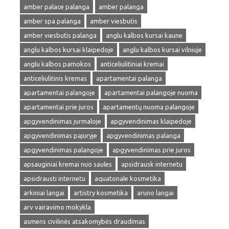
amber palace palanga
amber palanga
amber spa palanga
amber viesbutis
amber viesbutis palanga
anglu kalbos kursai kaune
anglu kalbos kursai klaipedoje
anglu kalbos kursai vilniuje
anglu kalbos pamokos
anticeliulitiniai kremai
anticeliulitinis kremas
apartamentai palanga
apartamentai palangoje
apartamentai palangoje nuoma
apartamentai prie juros
apartamentų nuoma palangoje
apgyvendinimas jurmaloje
apgyvendinimas klaipedoje
apgyvendinimas pajuryje
apgyvendinimas palanga
apgyvendinimas palangoje
apgyvendinimas prie juros
apsauginiai kremai nuo saules
apsidrausk internetu
apsidrausti internetu
aquatonale kosmetika
arkiniai langai
artistry kosmetika
aruno langai
arv vairavimo mokykla
asmens civilinės atsakomybės draudimas