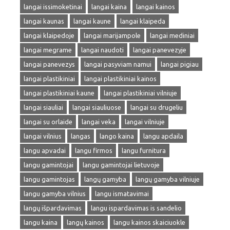
langai issimoketinai
langai kaina
langai kainos
langai kaunas
langai kaune
langai klaipeda
langai klaipedoje
langai marijampole
langai mediniai
langai megrame
langai naudoti
langai panevezyje
langai panevezys
langai pasyviam namui
langai pigiau
langai plastikiniai
langai plastikiniai kainos
langai plastikiniai kaune
langai plastikiniai vilniuje
langai siauliai
langai siauliuose
langai su drugeliu
langai su orlaide
langai veka
langai vilniuje
langai vilnius
langas
lango kaina
langu apdaila
langu apvadai
langu firmos
langu furnitura
langu gamintojai
langu gamintojai lietuvoje
langu gamintojas
langų gamyba
langų gamyba vilniuje
langu gamyba vilnius
langu ismatavimai
langų išpardavimas
langu ispardavimas is sandelio
langu kaina
langų kainos
langu kainos skaiciuokle