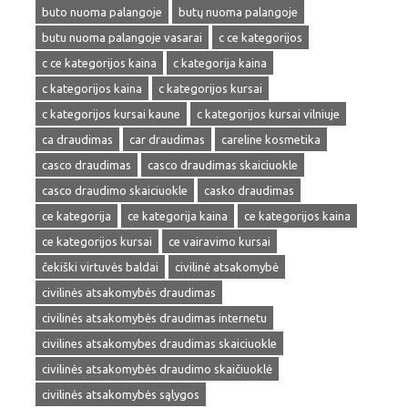
buto nuoma palangoje
butų nuoma palangoje
butu nuoma palangoje vasarai
c ce kategorijos
c ce kategorijos kaina
c kategorija kaina
c kategorijos kaina
c kategorijos kursai
c kategorijos kursai kaune
c kategorijos kursai vilniuje
ca draudimas
car draudimas
careline kosmetika
casco draudimas
casco draudimas skaiciuokle
casco draudimo skaiciuokle
casko draudimas
ce kategorija
ce kategorija kaina
ce kategorijos kaina
ce kategorijos kursai
ce vairavimo kursai
čekiški virtuvės baldai
civilinė atsakomybė
civilinės atsakomybės draudimas
civilinės atsakomybės draudimas internetu
civilines atsakomybes draudimas skaiciuokle
civilinės atsakomybės draudimo skaičiuoklė
civilinės atsakomybės sąlygos