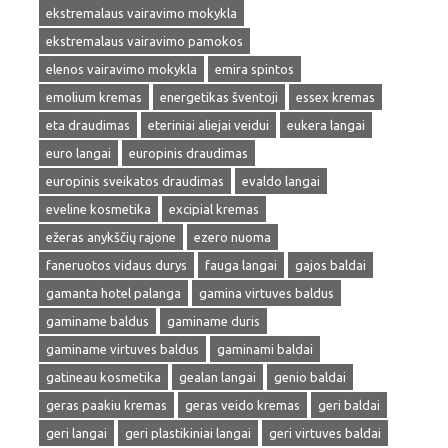
ekstremalaus vairavimo mokykla
ekstremalaus vairavimo pamokos
elenos vairavimo mokykla
emira spintos
emolium kremas
energetikas šventoji
essex kremas
eta draudimas
eteriniai aliejai veidui
eukera langai
euro langai
europinis draudimas
europinis sveikatos draudimas
evaldo langai
eveline kosmetika
excipial kremas
ežeras anykščių rajone
ezero nuoma
faneruotos vidaus durys
fauga langai
gajos baldai
gamanta hotel palanga
gamina virtuves baldus
gaminame baldus
gaminame duris
gaminame virtuves baldus
gaminami baldai
gatineau kosmetika
gealan langai
genio baldai
geras paakiu kremas
geras veido kremas
geri baldai
geri langai
geri plastikiniai langai
geri virtuves baldai