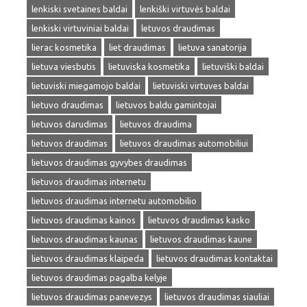
lenkiski svetaines baldai
lenkiški virtuvės baldai
lenkiski virtuviniai baldai
letuvos draudimas
lierac kosmetika
liet draudimas
lietuva sanatorija
lietuva viesbutis
lietuviska kosmetika
lietuviški baldai
lietuviski miegamojo baldai
lietuviski virtuves baldai
lietuvo draudimas
lietuvos baldu gamintojai
lietuvos darudimas
lietuvos draudima
lietuvos draudimas
lietuvos draudimas automobiliui
lietuvos draudimas gyvybes draudimas
lietuvos draudimas internetu
lietuvos draudimas internetu automobilio
lietuvos draudimas kainos
lietuvos draudimas kasko
lietuvos draudimas kaunas
lietuvos draudimas kaune
lietuvos draudimas klaipeda
lietuvos draudimas kontaktai
lietuvos draudimas pagalba kelyje
lietuvos draudimas panevezys
lietuvos draudimas siauliai