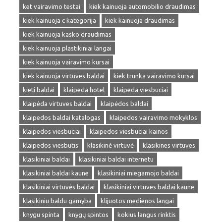
ket vairavimo testai
kiek kainuoja automobilio draudimas
kiek kainuoja c kategorija
kiek kainuoja draudimas
kiek kainuoja kasko draudimas
kiek kainuoja plastikiniai langai
kiek kainuoja vairavimo kursai
kiek kainuoja virtuves baldai
kiek trunka vairavimo kursai
kieti baldai
klaipeda hotel
klaipeda viesbuciai
klaipėda virtuves baldai
klaipėdos baldai
klaipedos baldai katalogas
klaipedos vairavimo mokyklos
klaipedos viesbuciai
klaipedos viesbuciai kainos
klaipedos viesbutis
klasikinė virtuvė
klasikines virtuves
klasikiniai baldai
klasikiniai baldai internetu
klasikiniai baldai kaune
klasikiniai miegamojo baldai
klasikiniai virtuvės baldai
klasikiniai virtuves baldai kaune
klasikiniu baldu gamyba
klijuotos medienos langai
knygu spinta
knygų spintos
kokius langus rinktis