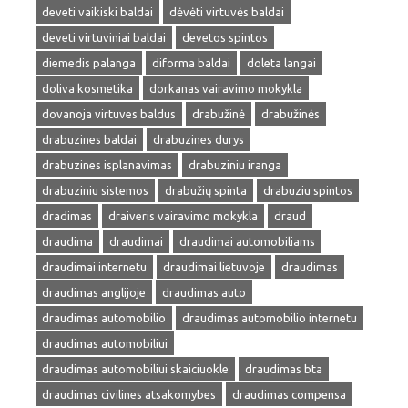
deveti vaikiski baldai
dėvėti virtuvės baldai
deveti virtuviniai baldai
devetos spintos
diemedis palanga
diforma baldai
doleta langai
doliva kosmetika
dorkanas vairavimo mokykla
dovanoja virtuves baldus
drabužinė
drabužinės
drabuzines baldai
drabuzines durys
drabuzines isplanavimas
drabuziniu iranga
drabuziniu sistemos
drabužių spinta
drabuziu spintos
dradimas
draiveris vairavimo mokykla
draud
draudima
draudimai
draudimai automobiliams
draudimai internetu
draudimai lietuvoje
draudimas
draudimas anglijoje
draudimas auto
draudimas automobilio
draudimas automobilio internetu
draudimas automobiliui
draudimas automobiliui skaiciuokle
draudimas bta
draudimas civilines atsakomybes
draudimas compensa