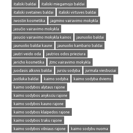
italiski baldai
italiski miegamojo baldai
italiski svetaines baldai
italiski virtuves baldai
iwostin kosmetika
jagmino vairavimo mokykla
jasučio vairavimo mokykla
jasucio vairavimo mokykla kainos
jaunuolio baldai
jaunuolio baldai kaune
jaunuolio kambario baldai
jautri veido oda
jautrios odos prieziura
jericho kosmetika
jtmc vairavimo mokykla
juodasis alksnis baldai
jurciu sodyba
jurmala viesbuciai
justluka baldai
kaimo sodyba
kaimo sodyba dviems
kaimo sodybos alytaus rajone
kaimo sodybos anyksciu rajone
kaimo sodybos kauno rajone
kaimo sodybos klaipedos rajone
kaimo sodybos traku rajone
kaimo sodybos vilniaus rajone
kaimo sodybu nuoma