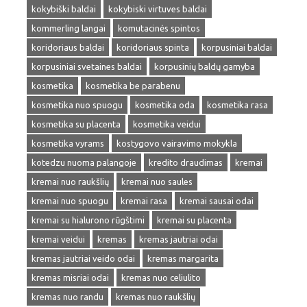
kokybiški baldai
kokybiski virtuves baldai
kommerling langai
komutacinės spintos
koridoriaus baldai
koridoriaus spinta
korpusiniai baldai
korpusiniai svetaines baldai
korpusinių baldų gamyba
kosmetika
kosmetika be parabenu
kosmetika nuo spuogu
kosmetika oda
kosmetika rasa
kosmetika su placenta
kosmetika veidui
kosmetika vyrams
kostygovo vairavimo mokykla
kotedzu nuoma palangoje
kredito draudimas
kremai
kremai nuo raukšlių
kremai nuo saules
kremai nuo spuogu
kremai rasa
kremai sausai odai
kremai su hialurono rūgštimi
kremai su placenta
kremai veidui
kremas
kremas jautriai odai
kremas jautriai veido odai
kremas margarita
kremas misriai odai
kremas nuo celiulito
kremas nuo randu
kremas nuo raukšlių