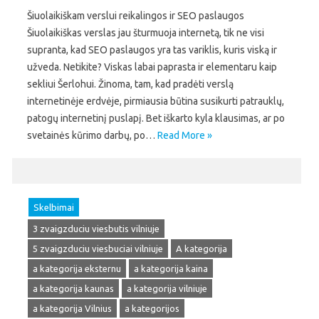
Šiuolaikiškam verslui reikalingos ir SEO paslaugos
Šiuolaikiškas verslas jau šturmuoja internetą, tik ne visi
supranta, kad SEO paslaugos yra tas variklis, kuris viską ir
užveda. Netikite? Viskas labai paprasta ir elementaru kaip
sekliui Šerlohui. Žinoma, tam, kad pradėti verslą
internetinėje erdvėje, pirmiausia būtina susikurti patrauklų,
patogų internetinį puslapį. Bet iškarto kyla klausimas, ar po
svetainės kūrimo darbų, po…
Read More »
Skelbimai
3 zvaigzduciu viesbutis vilniuje
5 zvaigzduciu viesbuciai vilniuje
A kategorija
a kategorija eksternu
a kategorija kaina
a kategorija kaunas
a kategorija vilniuje
a kategorija Vilnius
a kategorijos