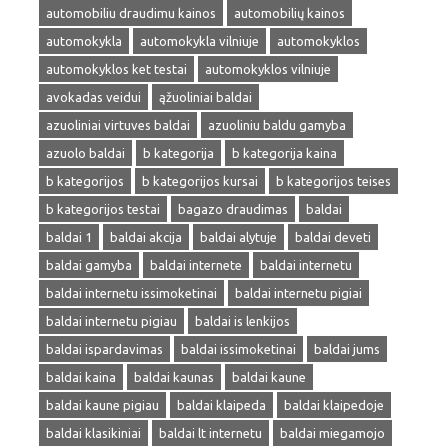
automobiliu draudimu kainos
automobilių kainos
automokykla
automokykla vilniuje
automokyklos
automokyklos ket testai
automokyklos vilniuje
avokadas veidui
ąžuoliniai baldai
azuoliniai virtuves baldai
azuoliniu baldu gamyba
azuolo baldai
b kategorija
b kategorija kaina
b kategorijos
b kategorijos kursai
b kategorijos teises
b kategorijos testai
bagazo draudimas
baldai
baldai 1
baldai akcija
baldai alytuje
baldai deveti
baldai gamyba
baldai internete
baldai internetu
baldai internetu issimoketinai
baldai internetu pigiai
baldai internetu pigiau
baldai is lenkijos
baldai ispardavimas
baldai issimoketinai
baldai jums
baldai kaina
baldai kaunas
baldai kaune
baldai kaune pigiau
baldai klaipeda
baldai klaipedoje
baldai klasikiniai
baldai lt internetu
baldai miegamojo