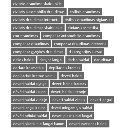
civilinio draudimo skaiciuokle
civilinis automobilio draudimas
civilinis draudimas
civilinis draudimas internetu
civilinis draudimas pigiausias
civilinis draudimas skaiciuokle
clinians kosmetika
cmr draudimas
compensa automobilio draudimas
compensa draudimas
compensa draudimas internetu
compensa gyvybės draudimas
d kategorijos kursai
dalios baldai
danijos langai
darbo baldai
darudimas
declare kosmetika
depiliacinis kremas
depiliacinis kremas veidui
dėvėti baldai
deveti baldai alytuje
deveti baldai kaunas
dėvėti baldai kaune
deveti baldai utenoje
deveti baldai vilniuje
deveti baldai vilnius
deveti langai
deveti langai kaune
deveti miegamojo baldai
dėvėti odiniai baldai
deveti plastikiniai langai
deveti plastikiniai langai kaune
deveti svetaines baldai