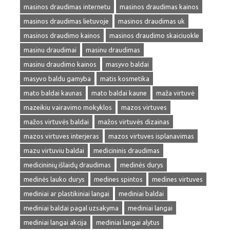
masinos draudimas internetu
masinos draudimas kainos
masinos draudimas lietuvoje
masinos draudimas uk
masinos draudimo kainos
masinos draudimo skaiciuokle
masinu draudimai
masinu draudimas
masinu draudimo kainos
masyvo baldai
masyvo baldu gamyba
matis kosmetika
mato baldai kaunas
mato baldai kaune
maža virtuvė
mazeikiu vairavimo mokyklos
mazos virtuves
mažos virtuvės baldai
mažos virtuvės dizainas
mazos virtuves interjeras
mazos virtuves isplanavimas
mazu virtuviu baldai
medicininis draudimas
medicininių išlaidų draudimas
medinės durys
medinės lauko durys
medines spintos
medines virtuves
mediniai ar plastikiniai langai
mediniai baldai
mediniai baldai pagal uzsakyma
mediniai langai
mediniai langai akcija
mediniai langai alytus