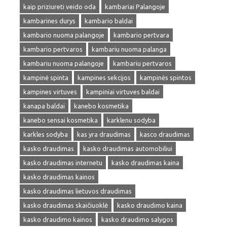
kaip priziureti veido oda
kambariai Palangoje
kambarines durys
kambario baldai
kambario nuoma palangoje
kambario pertvara
kambario pertvaros
kambariu nuoma palanga
kambariu nuoma palangoje
kambariu pertvaros
kampinė spinta
kampines sekcijos
kampinės spintos
kampines virtuves
kampiniai virtuves baldai
kanapa baldai
kanebo kosmetika
kanebo sensai kosmetika
karklenu sodyba
karkles sodyba
kas yra draudimas
kasco draudimas
kasko draudimas
kasko draudimas automobiliui
kasko draudimas internetu
kasko draudimas kaina
kasko draudimas kainos
kasko draudimas lietuvos draudimas
kasko draudimas skaičiuoklė
kasko draudimo kaina
kasko draudimo kainos
kasko draudimo salygos