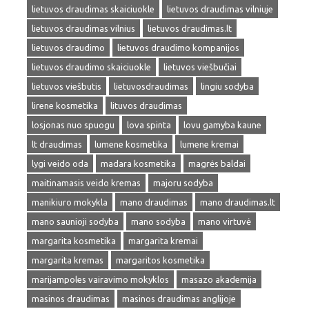
lietuvos draudimas skaiciuokle
lietuvos draudimas vilniuje
lietuvos draudimas vilnius
lietuvos draudimas.lt
lietuvos draudimo
lietuvos draudimo kompanijos
lietuvos draudimo skaiciuokle
lietuvos viešbučiai
lietuvos viešbutis
lietuvosdraudimas
lingiu sodyba
lirene kosmetika
lituvos draudimas
losjonas nuo spuogu
lova spinta
lovu gamyba kaune
lt draudimas
lumene kosmetika
lumene kremai
lygi veido oda
madara kosmetika
magrės baldai
maitinamasis veido kremas
majoru sodyba
manikiuro mokykla
mano draudimas
mano draudimas.lt
mano saunioji sodyba
mano sodyba
mano virtuvė
margarita kosmetika
margarita kremai
margarita kremas
margaritos kosmetika
marijampoles vairavimo mokyklos
masazo akademija
masinos draudimas
masinos draudimas anglijoje