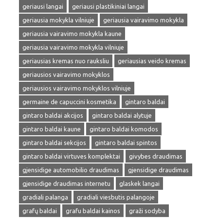
geriausi langai
geriausi plastikiniai langai
geriausia mokykla vilniuje
geriausia vairavimo mokykla
geriausia vairavimo mokykla kaune
geriausia vairavimo mokykla vilniuje
geriausias kremas nuo rauksliu
geriausias veido kremas
geriausios vairavimo mokyklos
geriausios vairavimo mokyklos vilniuje
germaine de capuccini kosmetika
gintaro baldai
gintaro baldai akcijos
gintaro baldai alytuje
gintaro baldai kaune
gintaro baldai komodos
gintaro baldai sekcijos
gintaro baldai spintos
gintaro baldai virtuves komplektai
givybes draudimas
gjensidige automobilio draudimas
gjensidige draudimas
gjensidige draudimas internetu
glaskek langai
gradiali palanga
gradiali viesbutis palangoje
grafų baldai
grafu baldai kainos
graži sodyba