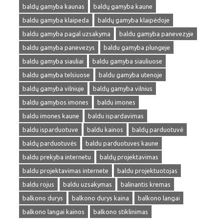
baldų gamyba kaunas
baldų gamyba kaune
baldu gamyba klaipeda
baldų gamyba klaipėdoje
baldu gamyba pagal uzsakyma
baldu gamyba panevezyje
baldu gamyba panevezys
baldu gamyba plungeje
baldu gamyba siauliai
baldu gamyba siauliuose
baldu gamyba telsiuose
baldu gamyba utenoje
baldų gamyba vilniuje
baldų gamyba vilnius
baldu gamybos imones
baldu imones
baldu imones kaune
baldu ispardavimas
baldu isparduotuve
baldu kainos
baldų parduotuvė
baldų parduotuvės
baldu parduotuves kaune
baldu prekyba internetu
baldų projektavimas
baldu projektavimas internete
baldu projektuotojas
baldu rojus
baldu uzsakymas
balinantis kremas
balkono durys
balkono durys kaina
balkono langai
balkono langai kainos
balkono stiklinimas