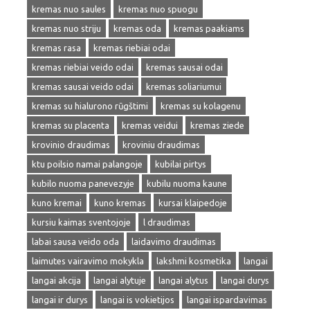
kremas nuo saules
kremas nuo spuogu
kremas nuo striju
kremas oda
kremas paakiams
kremas rasa
kremas riebiai odai
kremas riebiai veido odai
kremas sausai odai
kremas sausai veido odai
kremas soliariumui
kremas su hialurono rūgštimi
kremas su kolagenu
kremas su placenta
kremas veidui
kremas ziede
krovinio draudimas
kroviniu draudimas
ktu poilsio namai palangoje
kubilai pirtys
kubilo nuoma panevezyje
kubilu nuoma kaune
kuno kremai
kuno kremas
kursai klaipedoje
kursiu kaimas sventojoje
l draudimas
labai sausa veido oda
laidavimo draudimas
laimutes vairavimo mokykla
lakshmi kosmetika
langai
langai akcija
langai alytuje
langai alytus
langai durys
langai ir durys
langai is vokietijos
langai ispardavimas