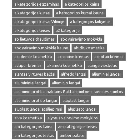
a kategorijos egzaminas
a kategorijos kaina
a kategorijos kursai
a kategorijos kursai kaune
a kategorijos kursai Vilniuje
a kategorijos laikymas
a kategorijos teises
a2 kategorija
ab lietuvos draudimas
abc vairavimo mokykla
abc vairavimo mokykla kaune
abidis kosmetika
academie kosmetika
achromin kremas
acnofan kremas
actipur kremas
akamuti kosmetika
alanga viesbutis
alantas virtuves baldai
alfredo langai
aliuminiai langai
aliumininiai langai
aliuminio langai
aliuminio profiliai baldams Raktai spintoms: sieninės spintos
aliuminio profilio langai
aluplast langai
aluplast langai atsiliepimai
aluplasto langai
alva kosmetika
alytaus vairavimo mokyklos
am kategorijos kaina
am kategorijos teises
am kategorijos testas
amber palace