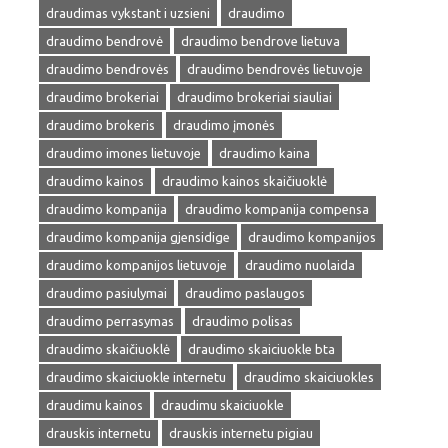
draudimas vykstant i uzsieni
draudimo
draudimo bendrovė
draudimo bendrove lietuva
draudimo bendrovės
draudimo bendrovės lietuvoje
draudimo brokeriai
draudimo brokeriai siauliai
draudimo brokeris
draudimo įmonės
draudimo imones lietuvoje
draudimo kaina
draudimo kainos
draudimo kainos skaičiuoklė
draudimo kompanija
draudimo kompanija compensa
draudimo kompanija gjensidige
draudimo kompanijos
draudimo kompanijos lietuvoje
draudimo nuolaida
draudimo pasiulymai
draudimo paslaugos
draudimo perrasymas
draudimo polisas
draudimo skaičiuoklė
draudimo skaiciuokle bta
draudimo skaiciuokle internetu
draudimo skaiciuokles
draudimu kainos
draudimu skaiciuokle
drauskis internetu
drauskis internetu pigiau