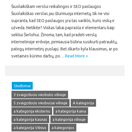
Šiuolaikiškam verslui reikalingos ir SEO paslaugos
Šiuolaikiškas verslas jau šturmuoja internetą, tik ne visi
supranta, kad SEO paslaugos yra tas variklis, kuris viską ir
užveda. Netikite? Viskas labai paprasta ir elementaru kaip
sekliui Šerlohui. Žinoma, tam, kad pradėti verslą
internetinėje erdvėje, pirmiausia būtina susikurti patrauklų,
patogų internetinį puslapį. Bet iškarto kyla klausimas, ar po
svetainės kūrimo darbų, po…
Read More »
Skelbimai
3 zvaigzduciu viesbutis vilniuje
5 zvaigzduciu viesbuciai vilniuje
A kategorija
a kategorija eksternu
a kategorija kaina
a kategorija kaunas
a kategorija vilniuje
a kategorija Vilnius
a kategorijos