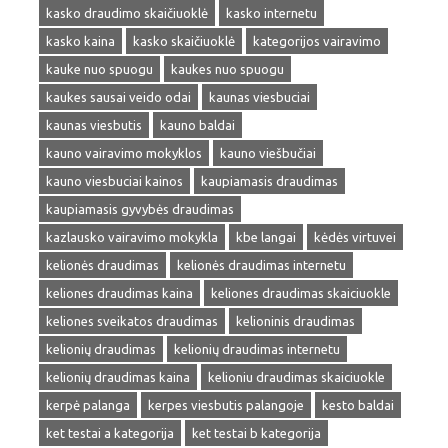
kasko draudimo skaičiuoklė
kasko internetu
kasko kaina
kasko skaičiuoklė
kategorijos vairavimo
kauke nuo spuogu
kaukes nuo spuogu
kaukes sausai veido odai
kaunas viesbuciai
kaunas viesbutis
kauno baldai
kauno vairavimo mokyklos
kauno viešbučiai
kauno viesbuciai kainos
kaupiamasis draudimas
kaupiamasis gyvybės draudimas
kazlausko vairavimo mokykla
kbe langai
kėdės virtuvei
kelionės draudimas
kelionės draudimas internetu
keliones draudimas kaina
keliones draudimas skaiciuokle
keliones sveikatos draudimas
kelioninis draudimas
kelionių draudimas
kelionių draudimas internetu
kelionių draudimas kaina
kelioniu draudimas skaiciuokle
kerpė palanga
kerpes viesbutis palangoje
kesto baldai
ket testai a kategorija
ket testai b kategorija