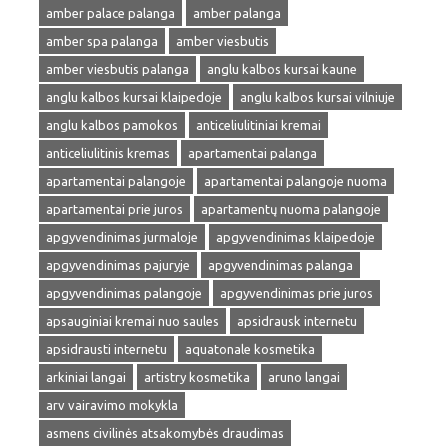
amber palace palanga
amber palanga
amber spa palanga
amber viesbutis
amber viesbutis palanga
anglu kalbos kursai kaune
anglu kalbos kursai klaipedoje
anglu kalbos kursai vilniuje
anglu kalbos pamokos
anticeliulitiniai kremai
anticeliulitinis kremas
apartamentai palanga
apartamentai palangoje
apartamentai palangoje nuoma
apartamentai prie juros
apartamentų nuoma palangoje
apgyvendinimas jurmaloje
apgyvendinimas klaipedoje
apgyvendinimas pajuryje
apgyvendinimas palanga
apgyvendinimas palangoje
apgyvendinimas prie juros
apsauginiai kremai nuo saules
apsidrausk internetu
apsidrausti internetu
aquatonale kosmetika
arkiniai langai
artistry kosmetika
aruno langai
arv vairavimo mokykla
asmens civilinės atsakomybės draudimas