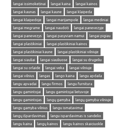
langai issimoketinai
langai kaina
langai kainos
langai kaunas
langai kaune
langai klaipeda
langai klaipedoje
langai marijampole
langai mediniai
langai megrame
langai naudoti
langai panevezyje
langai panevezys
langai pasyviam namui
langai pigiau
langai plastikiniai
langai plastikiniai kainos
langai plastikiniai kaune
langai plastikiniai vilniuje
langai siauliai
langai siauliuose
langai su drugeliu
langai su orlaide
langai veka
langai vilniuje
langai vilnius
langas
lango kaina
langu apdaila
langu apvadai
langu firmos
langu furnitura
langu gamintojai
langu gamintojai lietuvoje
langu gamintojas
langų gamyba
langų gamyba vilniuje
langu gamyba vilnius
langu ismatavimai
langų išpardavimas
langu ispardavimas is sandelio
langu kaina
langų kainos
langu kainos skaiciuokle