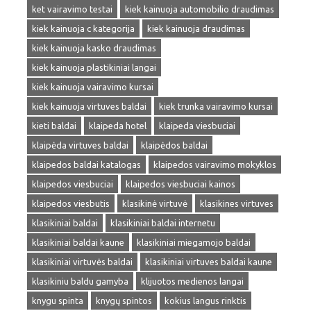
ket vairavimo testai
kiek kainuoja automobilio draudimas
kiek kainuoja c kategorija
kiek kainuoja draudimas
kiek kainuoja kasko draudimas
kiek kainuoja plastikiniai langai
kiek kainuoja vairavimo kursai
kiek kainuoja virtuves baldai
kiek trunka vairavimo kursai
kieti baldai
klaipeda hotel
klaipeda viesbuciai
klaipėda virtuves baldai
klaipėdos baldai
klaipedos baldai katalogas
klaipedos vairavimo mokyklos
klaipedos viesbuciai
klaipedos viesbuciai kainos
klaipedos viesbutis
klasikinė virtuvė
klasikines virtuves
klasikiniai baldai
klasikiniai baldai internetu
klasikiniai baldai kaune
klasikiniai miegamojo baldai
klasikiniai virtuvės baldai
klasikiniai virtuves baldai kaune
klasikiniu baldu gamyba
klijuotos medienos langai
knygu spinta
knygų spintos
kokius langus rinktis