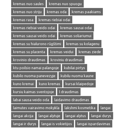
kremas nuo saules
kremas nuo spuogu
kremas nuo striju
kremas oda
kremas paakiams
kremas rasa
kremas riebiai odai
kremas riebiai veido odai
kremas sausai odai
kremas sausai veido odai
kremas soliariumui
kremas su hialurono rūgštimi
kremas su kolagenu
kremas su placenta
kremas veidui
kremas ziede
krovinio draudimas
kroviniu draudimas
ktu poilsio namai palangoje
kubilai pirtys
kubilo nuoma panevezyje
kubilu nuoma kaune
kuno kremai
kuno kremas
kursai klaipedoje
kursiu kaimas sventojoje
l draudimas
labai sausa veido oda
laidavimo draudimas
laimutes vairavimo mokykla
lakshmi kosmetika
langai
langai akcija
langai alytuje
langai alytus
langai durys
langai ir durys
langai is vokietijos
langai ispardavimas