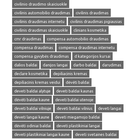
civilinio draudimo skaiciuokle
civilinis automobilio draudimas
civilinis draudimas
civilinis draudimas internetu
civilinis draudimas pigiausias
civilinis draudimas skaiciuokle
clinians kosmetika
cmr draudimas
compensa automobilio draudimas
compensa draudimas
compensa draudimas internetu
compensa gyvybės draudimas
d kategorijos kursai
dalios baldai
danijos langai
darbo baldai
darudimas
declare kosmetika
depiliacinis kremas
depiliacinis kremas veidui
dėvėti baldai
deveti baldai alytuje
deveti baldai kaunas
dėvėti baldai kaune
deveti baldai utenoje
deveti baldai vilniuje
deveti baldai vilnius
deveti langai
deveti langai kaune
deveti miegamojo baldai
dėvėti odiniai baldai
deveti plastikiniai langai
deveti plastikiniai langai kaune
deveti svetaines baldai