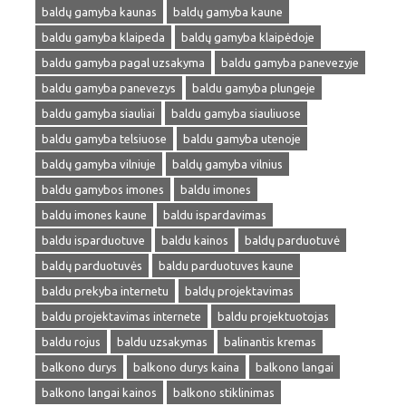
baldų gamyba kaunas
baldų gamyba kaune
baldu gamyba klaipeda
baldų gamyba klaipėdoje
baldu gamyba pagal uzsakyma
baldu gamyba panevezyje
baldu gamyba panevezys
baldu gamyba plungeje
baldu gamyba siauliai
baldu gamyba siauliuose
baldu gamyba telsiuose
baldu gamyba utenoje
baldų gamyba vilniuje
baldų gamyba vilnius
baldu gamybos imones
baldu imones
baldu imones kaune
baldu ispardavimas
baldu isparduotuve
baldu kainos
baldų parduotuvė
baldų parduotuvės
baldu parduotuves kaune
baldu prekyba internetu
baldų projektavimas
baldu projektavimas internete
baldu projektuotojas
baldu rojus
baldu uzsakymas
balinantis kremas
balkono durys
balkono durys kaina
balkono langai
balkono langai kainos
balkono stiklinimas