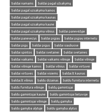
baldai namams
baldai pagal užsakymą
baldai pagal uzsakyma kainos
baldai pagal uzsakyma kaunas
baldai pagal uzsakyma kaune
baldai pagal uzsakyma vilnius
baldai panevėžyje
baldai panevezys
baldai pigiau
baldai pigiau internetu
baldai pigu
baldai pigus
baldai siauliuose
baldai spintos
baldai svetainei
baldai svetaines
baldai vaikams
baldai vaikams vilniuje
baldai vilniuje
baldai vilniuje kainos
baldai vilnius
baldai virtuvei
baldai virtuves
baldai visiems
baldai.lt kaunas
baldai.lt vilnius
baldu dizainas
baldu furnitura internetu
baldu furnitura vilniuje
baldų gamintojai
baldu gamintojai kaune
baldu gamintojai lietuvoje
baldu gamintojai vilniuje
baldų gamyba
baldu gamyba alytuje
baldu gamyba alytus