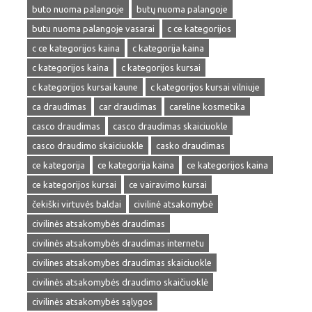
buto nuoma palangoje
butų nuoma palangoje
butu nuoma palangoje vasarai
c ce kategorijos
c ce kategorijos kaina
c kategorija kaina
c kategorijos kaina
c kategorijos kursai
c kategorijos kursai kaune
c kategorijos kursai vilniuje
ca draudimas
car draudimas
careline kosmetika
casco draudimas
casco draudimas skaiciuokle
casco draudimo skaiciuokle
casko draudimas
ce kategorija
ce kategorija kaina
ce kategorijos kaina
ce kategorijos kursai
ce vairavimo kursai
čekiški virtuvės baldai
civilinė atsakomybė
civilinės atsakomybės draudimas
civilinės atsakomybės draudimas internetu
civilines atsakomybes draudimas skaiciuokle
civilinės atsakomybės draudimo skaičiuoklė
civilinės atsakomybės sąlygos