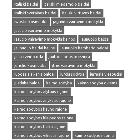
italiski baldai
italiski miegamojo baldai
italiski svetaines baldai
italiski virtuves baldai
iwostin kosmetika
jagmino vairavimo mokykla
jasučio vairavimo mokykla
jasucio vairavimo mokykla kainos
jaunuolio baldai
jaunuolio baldai kaune
jaunuolio kambario baldai
jautri veido oda
jautrios odos prieziura
jericho kosmetika
jtmc vairavimo mokykla
juodasis alksnis baldai
jurciu sodyba
jurmala viesbuciai
justluka baldai
kaimo sodyba
kaimo sodyba dviems
kaimo sodybos alytaus rajone
kaimo sodybos anyksciu rajone
kaimo sodybos kauno rajone
kaimo sodybos klaipedos rajone
kaimo sodybos traku rajone
kaimo sodybos vilniaus rajone
kaimo sodybu nuoma