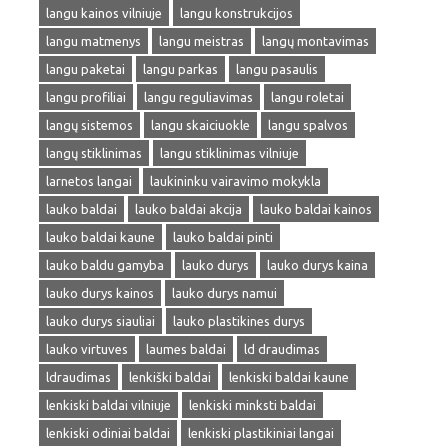
langu kainos vilniuje
langu konstrukcijos
langu matmenys
langu meistras
langų montavimas
langu paketai
langu parkas
langu pasaulis
langu profiliai
langu reguliavimas
langu roletai
langų sistemos
langu skaiciuokle
langu spalvos
langų stiklinimas
langu stiklinimas vilniuje
larnetos langai
laukininku vairavimo mokykla
lauko baldai
lauko baldai akcija
lauko baldai kainos
lauko baldai kaune
lauko baldai pinti
lauko baldu gamyba
lauko durys
lauko durys kaina
lauko durys kainos
lauko durys namui
lauko durys siauliai
lauko plastikines durys
lauko virtuves
laumes baldai
ld draudimas
ldraudimas
lenkiški baldai
lenkiski baldai kaune
lenkiski baldai vilniuje
lenkiski minksti baldai
lenkiski odiniai baldai
lenkiski plastikiniai langai