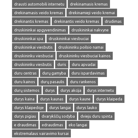
drausti automobili internetu
drekinamasis kremas
drekinamasis veido kremas
drekinamieji veido kremai
drekinantis kremas
drekinantis veido kremas
drudimas
druskininkai apgyvendinimas
druskininkai nakvyne
druskininkai spa
druskininkai viesbuciai
druskininkai viesbutis
druskininku poilsio namai
druskininku viesbuciai
druskininku viesbuciai kainos
druskininku viesbutis
duris
duru apvadai
duru centras
durų gamyba
duru ispardavimas
duru kainos
durų pasaulis
duru rankenos
durų sistemos
durys
durys akcija
durys internetu
durys kaina
durys kaunas
durys kaune
durys klaipeda
durys klaipedoje
durys langai
durys lauko
durys pigiau
dvarykščių sodyba
dvieju duru spinta
e draudimas
edraudimas
eko langai
ekstremalaus vairavimo kursai