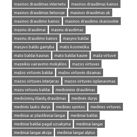
masinos draudimas internetu
masinos draudimas kainos
masinos draudimas lietuvoje
masinos draudimas uk
masinos draudimo kainos
masinos draudimo skaiciuokle
masinu draudimai
masinu draudimas
masinu draudimo kainos
masyvo baldai
masyvo baldu gamyba
matis kosmetika
mato baldai kaunas
mato baldai kaune
maža virtuvė
mazeikiu vairavimo mokyklos
mazos virtuves
mažos virtuvės baldai
mažos virtuvės dizainas
mazos virtuves interjeras
mazos virtuves isplanavimas
mazu virtuviu baldai
medicininis draudimas
medicininių išlaidų draudimas
medinės durys
medinės lauko durys
medines spintos
medines virtuves
mediniai ar plastikiniai langai
mediniai baldai
mediniai baldai pagal uzsakyma
mediniai langai
mediniai langai akcija
mediniai langai alytus