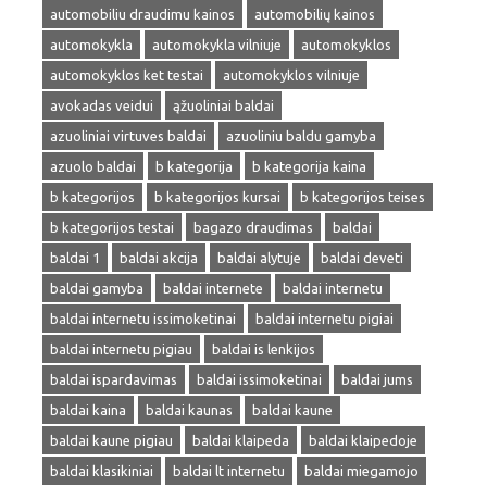
automobiliu draudimu kainos
automobilių kainos
automokykla
automokykla vilniuje
automokyklos
automokyklos ket testai
automokyklos vilniuje
avokadas veidui
ąžuoliniai baldai
azuoliniai virtuves baldai
azuoliniu baldu gamyba
azuolo baldai
b kategorija
b kategorija kaina
b kategorijos
b kategorijos kursai
b kategorijos teises
b kategorijos testai
bagazo draudimas
baldai
baldai 1
baldai akcija
baldai alytuje
baldai deveti
baldai gamyba
baldai internete
baldai internetu
baldai internetu issimoketinai
baldai internetu pigiai
baldai internetu pigiau
baldai is lenkijos
baldai ispardavimas
baldai issimoketinai
baldai jums
baldai kaina
baldai kaunas
baldai kaune
baldai kaune pigiau
baldai klaipeda
baldai klaipedoje
baldai klasikiniai
baldai lt internetu
baldai miegamojo