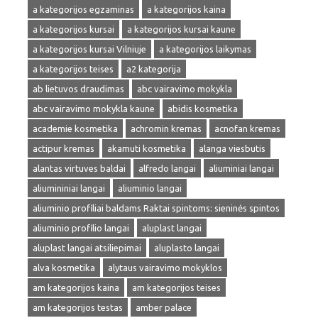
a kategorijos egzaminas
a kategorijos kaina
a kategorijos kursai
a kategorijos kursai kaune
a kategorijos kursai Vilniuje
a kategorijos laikymas
a kategorijos teises
a2 kategorija
ab lietuvos draudimas
abc vairavimo mokykla
abc vairavimo mokykla kaune
abidis kosmetika
academie kosmetika
achromin kremas
acnofan kremas
actipur kremas
akamuti kosmetika
alanga viesbutis
alantas virtuves baldai
alfredo langai
aliuminiai langai
aliumininiai langai
aliuminio langai
aliuminio profiliai baldams Raktai spintoms: sieninės spintos
aliuminio profilio langai
aluplast langai
aluplast langai atsiliepimai
aluplasto langai
alva kosmetika
alytaus vairavimo mokyklos
am kategorijos kaina
am kategorijos teises
am kategorijos testas
amber palace