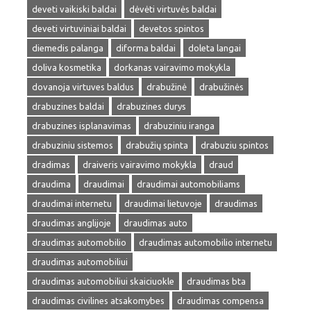
deveti vaikiski baldai
dėvėti virtuvės baldai
deveti virtuviniai baldai
devetos spintos
diemedis palanga
diforma baldai
doleta langai
doliva kosmetika
dorkanas vairavimo mokykla
dovanoja virtuves baldus
drabužinė
drabužinės
drabuzines baldai
drabuzines durys
drabuzines isplanavimas
drabuziniu iranga
drabuziniu sistemos
drabužių spinta
drabuziu spintos
dradimas
draiveris vairavimo mokykla
draud
draudima
draudimai
draudimai automobiliams
draudimai internetu
draudimai lietuvoje
draudimas
draudimas anglijoje
draudimas auto
draudimas automobilio
draudimas automobilio internetu
draudimas automobiliui
draudimas automobiliui skaiciuokle
draudimas bta
draudimas civilines atsakomybes
draudimas compensa