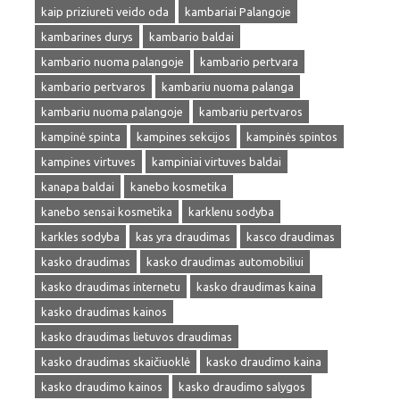
kaip priziureti veido oda
kambariai Palangoje
kambarines durys
kambario baldai
kambario nuoma palangoje
kambario pertvara
kambario pertvaros
kambariu nuoma palanga
kambariu nuoma palangoje
kambariu pertvaros
kampinė spinta
kampines sekcijos
kampinės spintos
kampines virtuves
kampiniai virtuves baldai
kanapa baldai
kanebo kosmetika
kanebo sensai kosmetika
karklenu sodyba
karkles sodyba
kas yra draudimas
kasco draudimas
kasko draudimas
kasko draudimas automobiliui
kasko draudimas internetu
kasko draudimas kaina
kasko draudimas kainos
kasko draudimas lietuvos draudimas
kasko draudimas skaičiuoklė
kasko draudimo kaina
kasko draudimo kainos
kasko draudimo salygos