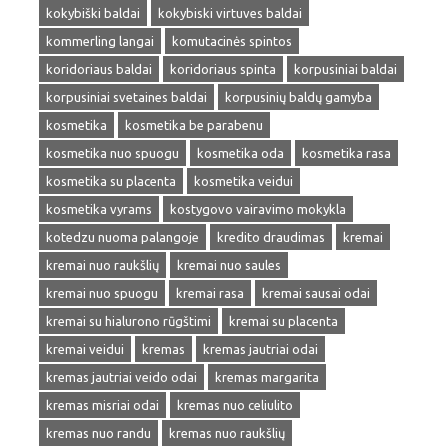
kokybiški baldai
kokybiski virtuves baldai
kommerling langai
komutacinės spintos
koridoriaus baldai
koridoriaus spinta
korpusiniai baldai
korpusiniai svetaines baldai
korpusinių baldų gamyba
kosmetika
kosmetika be parabenu
kosmetika nuo spuogu
kosmetika oda
kosmetika rasa
kosmetika su placenta
kosmetika veidui
kosmetika vyrams
kostygovo vairavimo mokykla
kotedzu nuoma palangoje
kredito draudimas
kremai
kremai nuo raukšlių
kremai nuo saules
kremai nuo spuogu
kremai rasa
kremai sausai odai
kremai su hialurono rūgštimi
kremai su placenta
kremai veidui
kremas
kremas jautriai odai
kremas jautriai veido odai
kremas margarita
kremas misriai odai
kremas nuo celiulito
kremas nuo randu
kremas nuo raukšlių