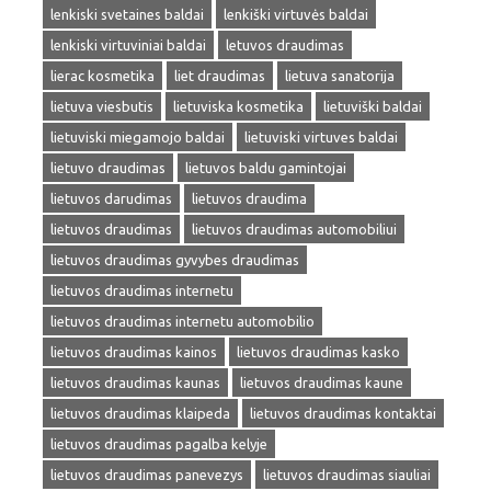
lenkiski svetaines baldai
lenkiški virtuvės baldai
lenkiski virtuviniai baldai
letuvos draudimas
lierac kosmetika
liet draudimas
lietuva sanatorija
lietuva viesbutis
lietuviska kosmetika
lietuviški baldai
lietuviski miegamojo baldai
lietuviski virtuves baldai
lietuvo draudimas
lietuvos baldu gamintojai
lietuvos darudimas
lietuvos draudima
lietuvos draudimas
lietuvos draudimas automobiliui
lietuvos draudimas gyvybes draudimas
lietuvos draudimas internetu
lietuvos draudimas internetu automobilio
lietuvos draudimas kainos
lietuvos draudimas kasko
lietuvos draudimas kaunas
lietuvos draudimas kaune
lietuvos draudimas klaipeda
lietuvos draudimas kontaktai
lietuvos draudimas pagalba kelyje
lietuvos draudimas panevezys
lietuvos draudimas siauliai