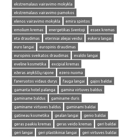
ekstremalaus vairavimo mokykla
ekstremalaus vairavimo pamokos
elenos vairavimo mokykla
emira spintos
emolium kremas
energetikas šventoji
essex kremas
eta draudimas
eteriniai aliejai veidui
eukera langai
euro langai
europinis draudimas
europinis sveikatos draudimas
evaldo langai
eveline kosmetika
excipial kremas
ežeras anykščių rajone
ezero nuoma
faneruotos vidaus durys
fauga langai
gajos baldai
gamanta hotel palanga
gamina virtuves baldus
gaminame baldus
gaminame duris
gaminame virtuves baldus
gaminami baldai
gatineau kosmetika
gealan langai
genio baldai
geras paakiu kremas
geras veido kremas
geri baldai
geri langai
geri plastikiniai langai
geri virtuves baldai