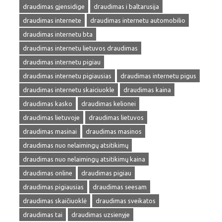
draudimas gjensidige
draudimas i baltarusija
draudimas internete
draudimas internetu automobilio
draudimas internetu bta
draudimas internetu lietuvos draudimas
draudimas internetu pigiau
draudimas internetu pigiausias
draudimas internetu pigus
draudimas internetu skaiciuokle
draudimas kaina
draudimas kasko
draudimas kelionei
draudimas lietuvoje
draudimas lietuvos
draudimas masinai
draudimas masinos
draudimas nuo nelaimingų atsitikimų
draudimas nuo nelaimingų atsitikimų kaina
draudimas online
draudimas pigiau
draudimas pigiausias
draudimas seesam
draudimas skaičiuoklė
draudimas sveikatos
draudimas tai
draudimas uzsienyje