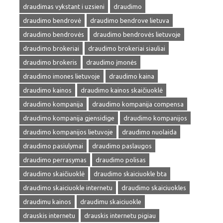
draudimas vykstant i uzsieni
draudimo
draudimo bendrovė
draudimo bendrove lietuva
draudimo bendrovės
draudimo bendrovės lietuvoje
draudimo brokeriai
draudimo brokeriai siauliai
draudimo brokeris
draudimo įmonės
draudimo imones lietuvoje
draudimo kaina
draudimo kainos
draudimo kainos skaičiuoklė
draudimo kompanija
draudimo kompanija compensa
draudimo kompanija gjensidige
draudimo kompanijos
draudimo kompanijos lietuvoje
draudimo nuolaida
draudimo pasiulymai
draudimo paslaugos
draudimo perrasymas
draudimo polisas
draudimo skaičiuoklė
draudimo skaiciuokle bta
draudimo skaiciuokle internetu
draudimo skaiciuokles
draudimu kainos
draudimu skaiciuokle
drauskis internetu
drauskis internetu pigiau