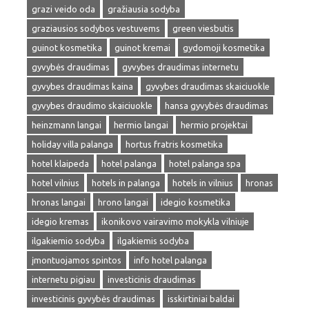
grazi veido oda
gražiausia sodyba
graziausios sodybos vestuvems
green viesbutis
guinot kosmetika
guinot kremai
gydomoji kosmetika
gyvybės draudimas
gyvybes draudimas internetu
gyvybes draudimas kaina
gyvybes draudimas skaiciuokle
gyvybes draudimo skaiciuokle
hansa gyvybės draudimas
heinzmann langai
hermio langai
hermio projektai
holiday villa palanga
hortus fratris kosmetika
hotel klaipeda
hotel palanga
hotel palanga spa
hotel vilnius
hotels in palanga
hotels in vilnius
hronas
hronas langai
hrono langai
idegio kosmetika
idegio kremas
ikonikovo vairavimo mokykla vilniuje
ilgakiemio sodyba
ilgakiemis sodyba
įmontuojamos spintos
info hotel palanga
internetu pigiau
investicinis draudimas
investicinis gyvybės draudimas
isskirtiniai baldai