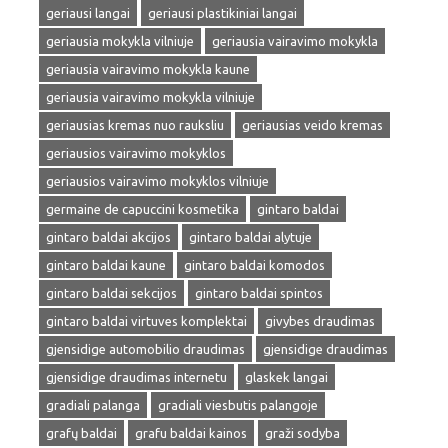
geriausi langai
geriausi plastikiniai langai
geriausia mokykla vilniuje
geriausia vairavimo mokykla
geriausia vairavimo mokykla kaune
geriausia vairavimo mokykla vilniuje
geriausias kremas nuo rauksliu
geriausias veido kremas
geriausios vairavimo mokyklos
geriausios vairavimo mokyklos vilniuje
germaine de capuccini kosmetika
gintaro baldai
gintaro baldai akcijos
gintaro baldai alytuje
gintaro baldai kaune
gintaro baldai komodos
gintaro baldai sekcijos
gintaro baldai spintos
gintaro baldai virtuves komplektai
givybes draudimas
gjensidige automobilio draudimas
gjensidige draudimas
gjensidige draudimas internetu
glaskek langai
gradiali palanga
gradiali viesbutis palangoje
grafų baldai
grafu baldai kainos
graži sodyba