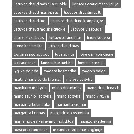
lietuvos draudimas skaiciuokle
lietuvos draudimas vilniuje
lietuvos draudimas vilnius
lietuvos draudimas.lt
lietuvos draudimo
lietuvos draudimo kompanijos
lietuvos draudimo skaiciuokle
lietuvos viešbučiai
lietuvos viešbutis
lietuvosdraudimas
lingiu sodyba
lirene kosmetika
lituvos draudimas
losjonas nuo spuogu
lova spinta
lovu gamyba kaune
lt draudimas
lumene kosmetika
lumene kremai
lygi veido oda
madara kosmetika
magrės baldai
maitinamasis veido kremas
majoru sodyba
manikiuro mokykla
mano draudimas
mano draudimas.lt
mano saunioji sodyba
mano sodyba
mano virtuvė
margarita kosmetika
margarita kremai
margarita kremas
margaritos kosmetika
marijampoles vairavimo mokyklos
masazo akademija
masinos draudimas
masinos draudimas anglijoje