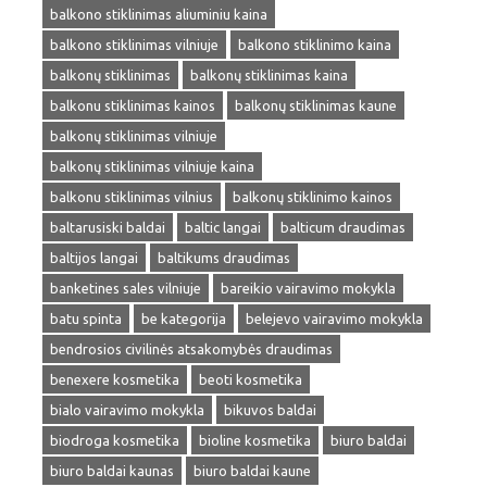
balkono stiklinimas aliuminiu kaina
balkono stiklinimas vilniuje
balkono stiklinimo kaina
balkonų stiklinimas
balkonų stiklinimas kaina
balkonu stiklinimas kainos
balkonų stiklinimas kaune
balkonų stiklinimas vilniuje
balkonų stiklinimas vilniuje kaina
balkonu stiklinimas vilnius
balkonų stiklinimo kainos
baltarusiski baldai
baltic langai
balticum draudimas
baltijos langai
baltikums draudimas
banketines sales vilniuje
bareikio vairavimo mokykla
batu spinta
be kategorija
belejevo vairavimo mokykla
bendrosios civilinės atsakomybės draudimas
benexere kosmetika
beoti kosmetika
bialo vairavimo mokykla
bikuvos baldai
biodroga kosmetika
bioline kosmetika
biuro baldai
biuro baldai kaunas
biuro baldai kaune