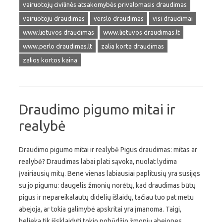
vairuotojų civilinės atsakomybės privalomasis draudimas
vairuotoju draudimas
verslo draudimas
visi draudimai
www.lietuvos draudimas
www.lietuvos draudimas.lt
www.perlo draudimas.lt
zalia korta draudimas
zalios kortos kaina
Draudimo pigumo mitai ir
realybė
Draudimo pigumo mitai ir realybė Pigus draudimas: mitas ar
realybė? Draudimas labai plati sąvoka, nuolat lydima
įvairiausių mitų. Bene vienas labiausiai paplitusių yra susijęs
su jo pigumu: daugelis žmonių norėtų, kad draudimas būtų
pigus ir nepareikalautų didelių išlaidų, tačiau tuo pat metu
abejoja, ar tokia galimybė apskritai yra įmanoma. Taigi,
belieka tik išsklaidyti tokio pobūdžio žmonių abejones,