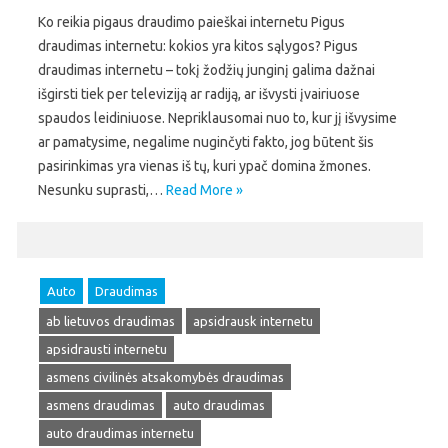
Ko reikia pigaus draudimo paieškai internetu Pigus
draudimas internetu: kokios yra kitos sąlygos? Pigus
draudimas internetu – tokį žodžių junginį galima dažnai
išgirsti tiek per televiziją ar radiją, ar išvysti įvairiuose
spaudos leidiniuose. Nepriklausomai nuo to, kur jį išvysime
ar pamatysime, negalime nuginčyti fakto, jog būtent šis
pasirinkimas yra vienas iš tų, kuri ypač domina žmones.
Nesunku suprasti,…
Read More »
Auto
Draudimas
ab lietuvos draudimas
apsidrausk internetu
apsidrausti internetu
asmens civilinės atsakomybės draudimas
asmens draudimas
auto draudimas
auto draudimas internetu