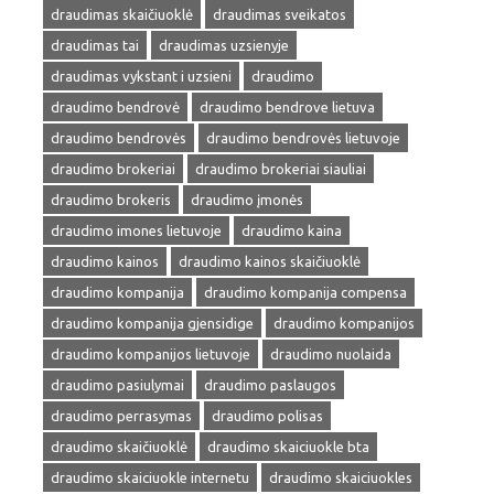
draudimas skaičiuoklė
draudimas sveikatos
draudimas tai
draudimas uzsienyje
draudimas vykstant i uzsieni
draudimo
draudimo bendrovė
draudimo bendrove lietuva
draudimo bendrovės
draudimo bendrovės lietuvoje
draudimo brokeriai
draudimo brokeriai siauliai
draudimo brokeris
draudimo įmonės
draudimo imones lietuvoje
draudimo kaina
draudimo kainos
draudimo kainos skaičiuoklė
draudimo kompanija
draudimo kompanija compensa
draudimo kompanija gjensidige
draudimo kompanijos
draudimo kompanijos lietuvoje
draudimo nuolaida
draudimo pasiulymai
draudimo paslaugos
draudimo perrasymas
draudimo polisas
draudimo skaičiuoklė
draudimo skaiciuokle bta
draudimo skaiciuokle internetu
draudimo skaiciuokles