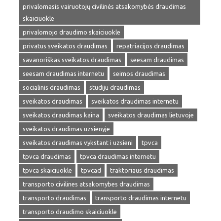
privalomasis vairuotojų civilinės atsakomybės draudimas
skaiciuokle
privalomojo draudimo skaiciuokle
privatus sveikatos draudimas
repatriacijos draudimas
savanoriškas sveikatos draudimas
seesam draudimas
seesam draudimas internetu
seimos draudimas
socialinis draudimas
studiju draudimas
sveikatos draudimas
sveikatos draudimas internetu
sveikatos draudimas kaina
sveikatos draudimas lietuvoje
sveikatos draudimas uzsienyje
sveikatos draudimas vykstant i uzsieni
tpvca
tpvca draudimas
tpvca draudimas internetu
tpvca skaiciuokle
tpvcad
traktoriaus draudimas
transporto civilines atsakomybes draudimas
transporto draudimas
transporto draudimas internetu
transporto draudimo skaiciuokle