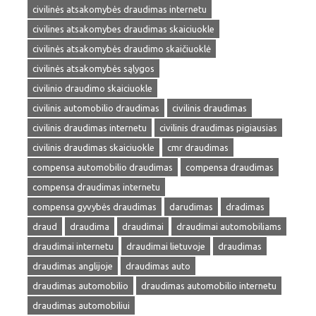
civilinės atsakomybės draudimas internetu
civilines atsakomybes draudimas skaiciuokle
civilinės atsakomybės draudimo skaičiuoklė
civilinės atsakomybės sąlygos
civilinio draudimo skaiciuokle
civilinis automobilio draudimas
civilinis draudimas
civilinis draudimas internetu
civilinis draudimas pigiausias
civilinis draudimas skaiciuokle
cmr draudimas
compensa automobilio draudimas
compensa draudimas
compensa draudimas internetu
compensa gyvybės draudimas
darudimas
dradimas
draud
draudima
draudimai
draudimai automobiliams
draudimai internetu
draudimai lietuvoje
draudimas
draudimas anglijoje
draudimas auto
draudimas automobilio
draudimas automobilio internetu
draudimas automobiliui