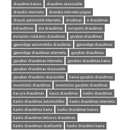
draudimu kainos
draudimu skaiciuokle
drauskis internetu
drauskis internetu pigiau
drausti automobili internetu
drudimas
e draudimas
edraudimas
eta draudimas
europinis draudimas
europinis sveikatos draudimas
givybes draudimas
gjensidige automobilio draudimas
gjensidige draudimas
gjensidige draudimas internetu
gyvybės draudimas
gyvybes draudimas internetu
gyvybes draudimas kaina
gyvybes draudimas skaiciuokle
gyvybes draudimo skaiciuokle
hansa gyvybės draudimas
investicinis draudimas
investicinis gyvybės draudimas
kas yra draudimas
kasco draudimas
kasko draudimas
kasko draudimas automobiliui
kasko draudimas internetu
kasko draudimas kaina
kasko draudimas kainos
kasko draudimas lietuvos draudimas
kasko draudimas skaičiuoklė
kasko draudimo kaina