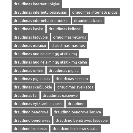
draudimas internetu pigiau
draudimas internetu pigiausias
draudimas internetu pigus
draudimas internetu skaiciuokle
draudimas kaina
draudimas kasko
draudimas kelionei
draudimas lietuvoje
draudimas lietuvos
draudimas masinai
draudimas masinos
draudimas nuo nelaimingų atsitikimų
draudimas nuo nelaimingų atsitikimų kaina
draudimas online
draudimas pigiau
draudimas pigiausias
draudimas seesam
draudimas skaičiuoklė
draudimas sveikatos
draudimas tai
draudimas uzsienyje
draudimas vykstant i uzsieni
draudimo
draudimo bendrovė
draudimo bendrove lietuva
draudimo bendrovės
draudimo bendrovės lietuvoje
draudimo brokeriai
draudimo brokeriai siauliai