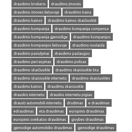
draudimo brokeris
draudimo įmonės
draudimo imones lietuvoje
draudimo kaina
draudimo kainos
draudimo kainos skaičiuoklė
draudimo kompanija
draudimo kompanija compensa
draudimo kompanija gjensidige
draudimo kompanijos
draudimo kompanijos lietuvoje
draudimo nuolaida
draudimo pasiulymai
draudimo paslaugos
draudimo perrasymas
draudimo polisas
draudimo skaičiuoklė
draudimo skaiciuokle bta
draudimo skaiciuokle internetu
draudimo skaiciuokles
draudimu kainos
draudimu skaiciuokle
drauskis internetu
drauskis internetu pigiau
drausti automobili internetu
drudimas
e draudimas
edraudimas
eta draudimas
europinis draudimas
europinis sveikatos draudimas
givybes draudimas
gjensidige automobilio draudimas
gjensidige draudimas