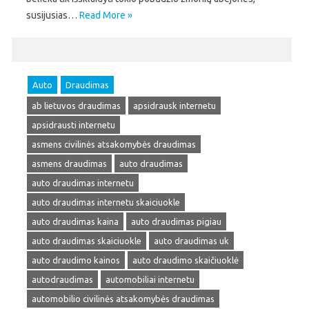
susijusias…
Read More »
Auto
Draudimas
ab lietuvos draudimas
apsidrausk internetu
apsidrausti internetu
asmens civilinės atsakomybės draudimas
asmens draudimas
auto draudimas
auto draudimas internetu
auto draudimas internetu skaiciuokle
auto draudimas kaina
auto draudimas pigiau
auto draudimas skaiciuokle
auto draudimas uk
auto draudimo kainos
auto draudimo skaičiuoklė
autodraudimas
automobiliai internetu
automobilio civilinės atsakomybės draudimas