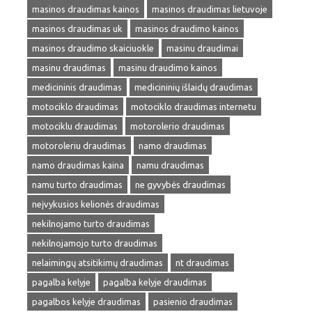
masinos draudimas kainos
masinos draudimas lietuvoje
masinos draudimas uk
masinos draudimo kainos
masinos draudimo skaiciuokle
masinu draudimai
masinu draudimas
masinu draudimo kainos
medicininis draudimas
medicininių išlaidų draudimas
motociklo draudimas
motociklo draudimas internetu
motociklu draudimas
motorolerio draudimas
motoroleriu draudimas
namo draudimas
namo draudimas kaina
namu draudimas
namu turto draudimas
ne gyvybės draudimas
neįvykusios kelionės draudimas
nekilnojamo turto draudimas
nekilnojamojo turto draudimas
nelaimingų atsitikimų draudimas
nt draudimas
pagalba kelyje
pagalba kelyje draudimas
pagalbos kelyje draudimas
pasienio draudimas