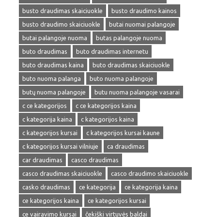
busto draudimas skaiciuokle
busto draudimo kainos
busto draudimo skaiciuokle
butai nuomai palangoje
butai palangoje nuoma
butas palangoje nuoma
buto draudimas
buto draudimas internetu
buto draudimas kaina
buto draudimas skaiciuokle
buto nuoma palanga
buto nuoma palangoje
butų nuoma palangoje
butu nuoma palangoje vasarai
c ce kategorijos
c ce kategorijos kaina
c kategorija kaina
c kategorijos kaina
c kategorijos kursai
c kategorijos kursai kaune
c kategorijos kursai vilniuje
ca draudimas
car draudimas
casco draudimas
casco draudimas skaiciuokle
casco draudimo skaiciuokle
casko draudimas
ce kategorija
ce kategorija kaina
ce kategorijos kaina
ce kategorijos kursai
ce vairavimo kursai
čekiški virtuvės baldai