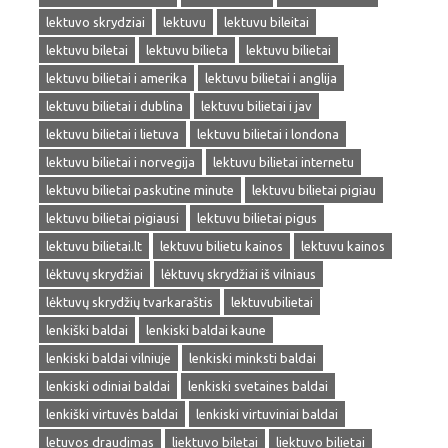
lektuvo skrydziai
lektuvu
lektuvu bileitai
lektuvu biletai
lektuvu bilieta
lektuvu bilietai
lektuvu bilietai i amerika
lektuvu bilietai i anglija
lektuvu bilietai i dublina
lektuvu bilietai i jav
lektuvu bilietai i lietuva
lektuvu bilietai i londona
lektuvu bilietai i norvegija
lektuvu bilietai internetu
lektuvu bilietai paskutine minute
lektuvu bilietai pigiau
lektuvu bilietai pigiausi
lektuvu bilietai pigus
lektuvu bilietai.lt
lektuvu bilietu kainos
lektuvu kainos
lėktuvų skrydžiai
lėktuvų skrydžiai iš vilniaus
lėktuvų skrydžių tvarkaraštis
lektuvubilietai
lenkiški baldai
lenkiski baldai kaune
lenkiski baldai vilniuje
lenkiski minksti baldai
lenkiski odiniai baldai
lenkiski svetaines baldai
lenkiški virtuvės baldai
lenkiski virtuviniai baldai
letuvos draudimas
liektuvo biletai
liektuvo bilietai