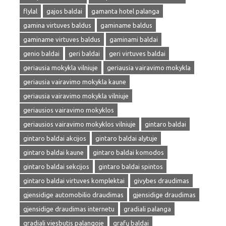
flylal
gajos baldai
gamanta hotel palanga
gamina virtuves baldus
gaminame baldus
gaminame virtuves baldus
gaminami baldai
genio baldai
geri baldai
geri virtuves baldai
geriausia mokykla vilniuje
geriausia vairavimo mokykla
geriausia vairavimo mokykla kaune
geriausia vairavimo mokykla vilniuje
geriausios vairavimo mokyklos
geriausios vairavimo mokyklos vilniuje
gintaro baldai
gintaro baldai akcijos
gintaro baldai alytuje
gintaro baldai kaune
gintaro baldai komodos
gintaro baldai sekcijos
gintaro baldai spintos
gintaro baldai virtuves komplektai
givybes draudimas
gjensidige automobilio draudimas
gjensidige draudimas
gjensidige draudimas internetu
gradiali palanga
gradiali viesbutis palangoje
grafų baldai