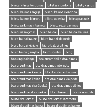
bilietai vilnius londonas
bilietas i londona
bilietų kainos
bilietu kainos i anglija
bilietu kainos i londona
bilietu kainos lektuvu
bilietu paieska
bilietų pasaulis
bilietu pirkimas internetu
bilietu rezervavimas
bilietu uzsakymas
biuro baldai
biuro baldai kaunas
biuro baldai kaune
biuro baldai klaipeda
biuro baldai vilniuje
biuro baldai vilnius
biuro baldu gamyba
biuro spintos
blog
booking palanga
bta automobilio draudimas
bta draudimas
bta draudimas internetu
bta draudimas kainos
bta draudimas kaunas
bta draudimas kaune
bta draudimas klaipeda
bta draudimas skaičiuoklė
bta draudimas vilnius
bta draudimo skaiciuokle
bta internetu
bta skaiciuokle
būsto draudimas
busto draudimas internetu
būsto draudimas kaina
busto draudimas kainos