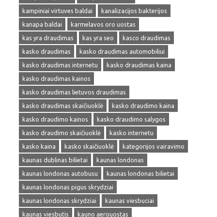
kampiniai virtuves baldai
kanalizacijos bakterijos
kanapa baldai
karmelavos oro uostas
kas yra draudimas
kas yra seo
kasco draudimas
kasko draudimas
kasko draudimas automobiliui
kasko draudimas internetu
kasko draudimas kaina
kasko draudimas kainos
kasko draudimas lietuvos draudimas
kasko draudimas skaičiuoklė
kasko draudimo kaina
kasko draudimo kainos
kasko draudimo salygos
kasko draudimo skaičiuoklė
kasko internetu
kasko kaina
kasko skaičiuoklė
kategorijos vairavimo
kaunas dublinas bilietai
kaunas londonas
kaunas londonas autobusu
kaunas londonas bilietai
kaunas londonas pigus skrydziai
kaunas londonas skrydziai
kaunas viesbuciai
kaunas viesbutis
kauno aerouostas