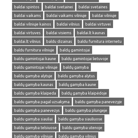
baldai spintos
baldai svetainei
baldai svetaines
baldai vaikams
baldai vaikams vilniuje
baldai vilniuje
baldai vilniuje kainos
baldai vilnius
baldai virtuvei
baldai virtuves
baldai visiems
baldai.lt kaunas
baldai.lt vilnius
baldu dizainas
baldu furnitura internetu
baldu furnitura vilniuje
baldų gamintojai
baldu gamintojai kaune
baldu gamintojai lietuvoje
baldu gamintojai vilniuje
baldų gamyba
baldu gamyba alytuje
baldu gamyba alytus
baldų gamyba kaunas
baldų gamyba kaune
baldu gamyba klaipeda
baldų gamyba klaipėdoje
baldu gamyba pagal uzsakyma
baldu gamyba panevezyje
baldu gamyba panevezys
baldu gamyba plungeje
baldu gamyba siauliai
baldu gamyba siauliuose
baldu gamyba telsiuose
baldu gamyba utenoje
baldų gamyba vilniuje
baldų gamyba vilnius