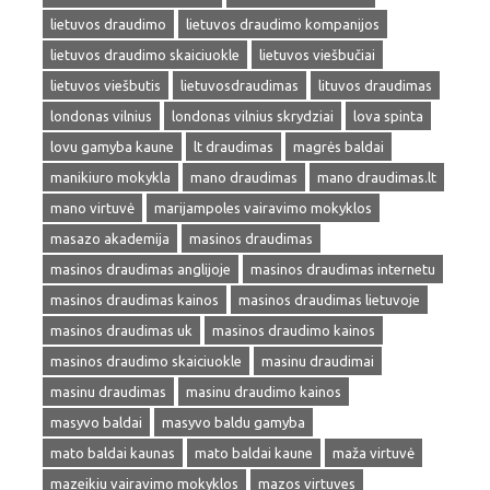
lietuvos draudimo
lietuvos draudimo kompanijos
lietuvos draudimo skaiciuokle
lietuvos viešbučiai
lietuvos viešbutis
lietuvosdraudimas
lituvos draudimas
londonas vilnius
londonas vilnius skrydziai
lova spinta
lovu gamyba kaune
lt draudimas
magrės baldai
manikiuro mokykla
mano draudimas
mano draudimas.lt
mano virtuvė
marijampoles vairavimo mokyklos
masazo akademija
masinos draudimas
masinos draudimas anglijoje
masinos draudimas internetu
masinos draudimas kainos
masinos draudimas lietuvoje
masinos draudimas uk
masinos draudimo kainos
masinos draudimo skaiciuokle
masinu draudimai
masinu draudimas
masinu draudimo kainos
masyvo baldai
masyvo baldu gamyba
mato baldai kaunas
mato baldai kaune
maža virtuvė
mazeikiu vairavimo mokyklos
mazos virtuves