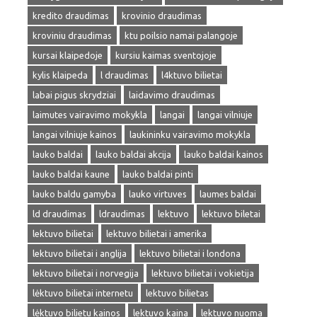
kredito draudimas
krovinio draudimas
kroviniu draudimas
ktu poilsio namai palangoje
kursai klaipedoje
kursiu kaimas sventojoje
kylis klaipeda
l draudimas
l4ktuvo bilietai
labai pigus skrydziai
laidavimo draudimas
laimutes vairavimo mokykla
langai
langai vilniuje
langai vilniuje kainos
laukininku vairavimo mokykla
lauko baldai
lauko baldai akcija
lauko baldai kainos
lauko baldai kaune
lauko baldai pinti
lauko baldu gamyba
lauko virtuves
laumes baldai
ld draudimas
ldraudimas
lektuvo
lektuvo biletai
lektuvo bilietai
lektuvo bilietai i amerika
lektuvo bilietai i anglija
lektuvo bilietai i londona
lektuvo bilietai i norvegija
lektuvo bilietai i vokietija
lėktuvo bilietai internetu
lektuvo bilietas
lėktuvo bilietu kainos
lektuvo kaina
lektuvo nuoma