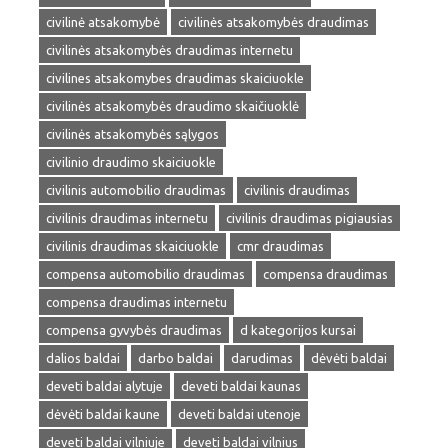
civilinė atsakomybė
civilinės atsakomybės draudimas
civilinės atsakomybės draudimas internetu
civilines atsakomybes draudimas skaiciuokle
civilinės atsakomybės draudimo skaičiuoklė
civilinės atsakomybės sąlygos
civilinio draudimo skaiciuokle
civilinis automobilio draudimas
civilinis draudimas
civilinis draudimas internetu
civilinis draudimas pigiausias
civilinis draudimas skaiciuokle
cmr draudimas
compensa automobilio draudimas
compensa draudimas
compensa draudimas internetu
compensa gyvybės draudimas
d kategorijos kursai
dalios baldai
darbo baldai
darudimas
dėvėti baldai
deveti baldai alytuje
deveti baldai kaunas
dėvėti baldai kaune
deveti baldai utenoje
deveti baldai vilniuje
deveti baldai vilnius