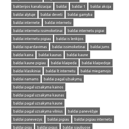
bakterijos kanalizacijai
baldai
baldai 1
baldai akcija
baldai alytuje
baldai deveti
baldai gamyba
baldai internete
baldai internetu
baldai internetu issimoketinai
baldai internetu pigiai
baldai internetu pigiau
baldai is lenkijos
baldai ispardavimas
baldai issimoketinai
baldai jums
baldai kaina
baldai kaunas
baldai kaune
baldai kaune pigiau
baldai klaipeda
baldai klaipedoje
baldai klasikiniai
baldai lt internetu
baldai miegamojo
baldai namams
baldai pagal užsakymą
baldai pagal uzsakyma kainos
baldai pagal uzsakyma kaunas
baldai pagal uzsakyma kaune
baldai pagal uzsakyma vilnius
baldai panevėžyje
baldai panevezys
baldai pigiau
baldai pigiau internetu
baldai pigu
baldai pigus
baldai siauliuose