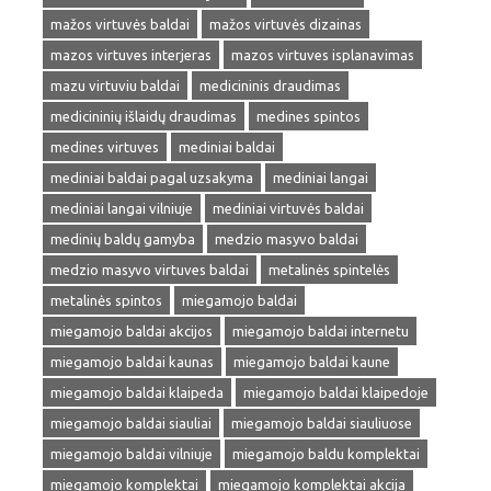
mažos virtuvės baldai
mažos virtuvės dizainas
mazos virtuves interjeras
mazos virtuves isplanavimas
mazu virtuviu baldai
medicininis draudimas
medicininių išlaidų draudimas
medines spintos
medines virtuves
mediniai baldai
mediniai baldai pagal uzsakyma
mediniai langai
mediniai langai vilniuje
mediniai virtuvės baldai
medinių baldų gamyba
medzio masyvo baldai
medzio masyvo virtuves baldai
metalinės spintelės
metalinės spintos
miegamojo baldai
miegamojo baldai akcijos
miegamojo baldai internetu
miegamojo baldai kaunas
miegamojo baldai kaune
miegamojo baldai klaipeda
miegamojo baldai klaipedoje
miegamojo baldai siauliai
miegamojo baldai siauliuose
miegamojo baldai vilniuje
miegamojo baldu komplektai
miegamojo komplektai
miegamojo komplektai akcija