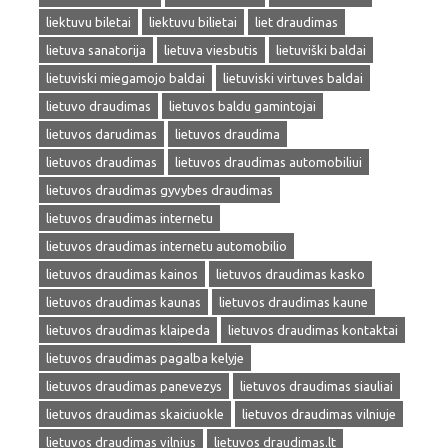
liektuvu biletai
liektuvu bilietai
liet draudimas
lietuva sanatorija
lietuva viesbutis
lietuviški baldai
lietuviski miegamojo baldai
lietuviski virtuves baldai
lietuvo draudimas
lietuvos baldu gamintojai
lietuvos darudimas
lietuvos draudima
lietuvos draudimas
lietuvos draudimas automobiliui
lietuvos draudimas gyvybes draudimas
lietuvos draudimas internetu
lietuvos draudimas internetu automobilio
lietuvos draudimas kainos
lietuvos draudimas kasko
lietuvos draudimas kaunas
lietuvos draudimas kaune
lietuvos draudimas klaipeda
lietuvos draudimas kontaktai
lietuvos draudimas pagalba kelyje
lietuvos draudimas panevezys
lietuvos draudimas siauliai
lietuvos draudimas skaiciuokle
lietuvos draudimas vilniuje
lietuvos draudimas vilnius
lietuvos draudimas.lt