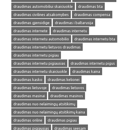
draudimas automobiliui skaiciuokle
draudimas bta
draudimas civilines atsakomybes
draudimas compensa
draudimas gjensidige
draudimas i baltarusija
draudimas internete
draudimas internetu
draudimas internetu automobilio
draudimas internetu bta
draudimas internetu lietuvos draudimas
draudimas internetu pigiau
draudimas internetu pigiausias
draudimas internetu pigus
draudimas internetu skaiciuokle
draudimas kaina
draudimas kasko
draudimas kelionei
draudimas lietuvoje
draudimas lietuvos
draudimas masinai
draudimas masinos
draudimas nuo nelaimingų atsitikimų
draudimas nuo nelaimingų atsitikimų kaina
draudimas online
draudimas pigiau
draudimas pigiausias
draudimas seesam