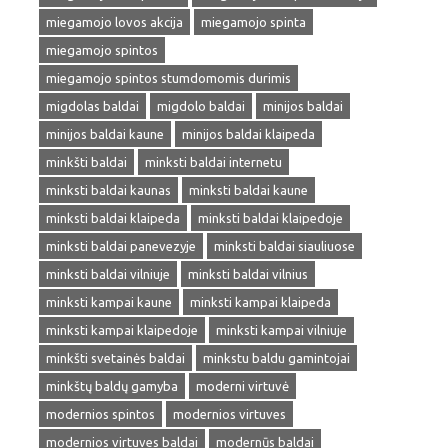
miegamojo lovos akcija
miegamojo spinta
miegamojo spintos
miegamojo spintos stumdomomis durimis
migdolas baldai
migdolo baldai
minijos baldai
minijos baldai kaune
minijos baldai klaipeda
minkšti baldai
minksti baldai internetu
minksti baldai kaunas
minksti baldai kaune
minksti baldai klaipeda
minksti baldai klaipedoje
minksti baldai panevezyje
minksti baldai siauliuose
minksti baldai vilniuje
minksti baldai vilnius
minksti kampai kaune
minksti kampai klaipeda
minksti kampai klaipedoje
minksti kampai vilniuje
minkšti svetainės baldai
minkstu baldu gamintojai
minkštų baldų gamyba
moderni virtuvė
modernios spintos
modernios virtuves
modernios virtuves baldai
modernūs baldai