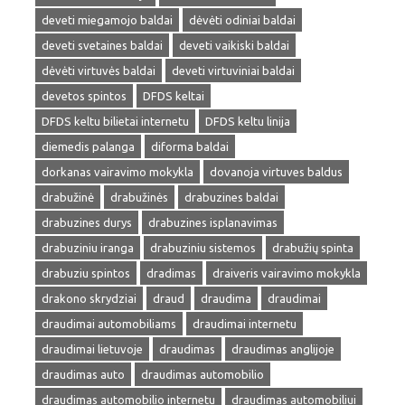
deveti miegamojo baldai
dėvėti odiniai baldai
deveti svetaines baldai
deveti vaikiski baldai
dėvėti virtuvės baldai
deveti virtuviniai baldai
devetos spintos
DFDS keltai
DFDS keltu bilietai internetu
DFDS keltu linija
diemedis palanga
diforma baldai
dorkanas vairavimo mokykla
dovanoja virtuves baldus
drabužinė
drabužinės
drabuzines baldai
drabuzines durys
drabuzines isplanavimas
drabuziniu iranga
drabuziniu sistemos
drabužių spinta
drabuziu spintos
dradimas
draiveris vairavimo mokykla
drakono skrydziai
draud
draudima
draudimai
draudimai automobiliams
draudimai internetu
draudimai lietuvoje
draudimas
draudimas anglijoje
draudimas auto
draudimas automobilio
draudimas automobilio internetu
draudimas automobiliui