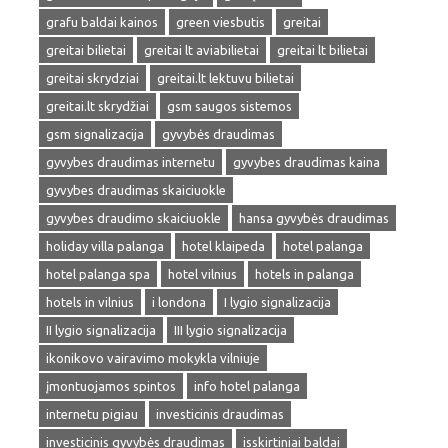
grafu baldai kainos
green viesbutis
greitai
greitai bilietai
greitai lt aviabilietai
greitai lt bilietai
greitai skrydziai
greitai.lt lektuvu bilietai
greitai.lt skrydžiai
gsm saugos sistemos
gsm signalizacija
gyvybės draudimas
gyvybes draudimas internetu
gyvybes draudimas kaina
gyvybes draudimas skaiciuokle
gyvybes draudimo skaiciuokle
hansa gyvybės draudimas
holiday villa palanga
hotel klaipeda
hotel palanga
hotel palanga spa
hotel vilnius
hotels in palanga
hotels in vilnius
i londona
I lygio signalizacija
II lygio signalizacija
III lygio signalizacija
ikonikovo vairavimo mokykla vilniuje
įmontuojamos spintos
info hotel palanga
internetu pigiau
investicinis draudimas
investicinis gyvybės draudimas
isskirtiniai baldai