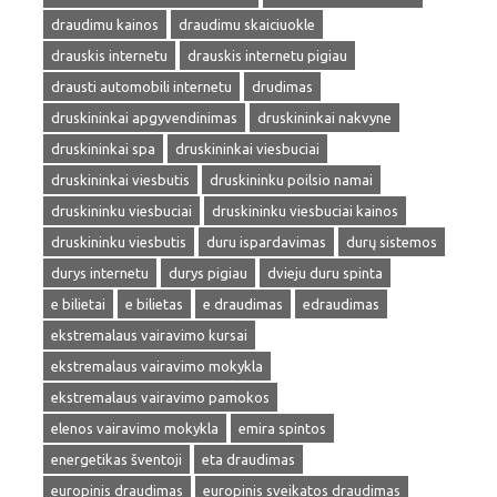
draudimu kainos
draudimu skaiciuokle
drauskis internetu
drauskis internetu pigiau
drausti automobili internetu
drudimas
druskininkai apgyvendinimas
druskininkai nakvyne
druskininkai spa
druskininkai viesbuciai
druskininkai viesbutis
druskininku poilsio namai
druskininku viesbuciai
druskininku viesbuciai kainos
druskininku viesbutis
duru ispardavimas
durų sistemos
durys internetu
durys pigiau
dvieju duru spinta
e bilietai
e bilietas
e draudimas
edraudimas
ekstremalaus vairavimo kursai
ekstremalaus vairavimo mokykla
ekstremalaus vairavimo pamokos
elenos vairavimo mokykla
emira spintos
energetikas šventoji
eta draudimas
europinis draudimas
europinis sveikatos draudimas