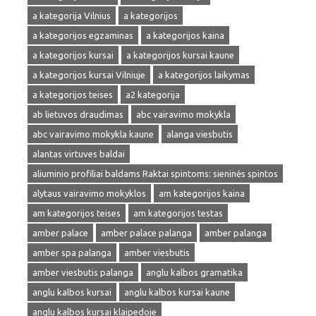
a kategorija Vilnius
a kategorijos
a kategorijos egzaminas
a kategorijos kaina
a kategorijos kursai
a kategorijos kursai kaune
a kategorijos kursai Vilniuje
a kategorijos laikymas
a kategorijos teises
a2 kategorija
ab lietuvos draudimas
abc vairavimo mokykla
abc vairavimo mokykla kaune
alanga viesbutis
alantas virtuves baldai
aliuminio profiliai baldams Raktai spintoms: sieninės spintos
alytaus vairavimo mokyklos
am kategorijos kaina
am kategorijos teises
am kategorijos testas
amber palace
amber palace palanga
amber palanga
amber spa palanga
amber viesbutis
amber viesbutis palanga
anglu kalbos gramatika
anglu kalbos kursai
anglu kalbos kursai kaune
anglu kalbos kursai klaipedoje