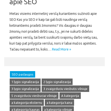
apie SEO
Metas visiems internetinį verslą kuriantiems sužinoti apie
SEO Kas yra SEO ir kaip tai gali būti naudinga verslą
ketinantiems pradėti žmonėms? Vis daugiau ir daugiau
žmonių nori pradėti dirbti sau, t.y., jei ne sukurti didelės
apimties verslą, tai bent susikurti svajonių darbo vietą sau,
kuri taip pat prilygsta verslui, nors ir labai mažos apimties.
Tačiau nepaisant to, koks…
Read More »
SEO paslaugos
1 lygio signalizacija
2 lygio signalizacija
3 lygio signalizacija
3 zvaigzduciu viesbutis vilniuje
5 zvaigzduciu viesbuciai vilniuje
A kategorija
a kategorija eksternu
a kategorija kaina
a kategorija kaunas
a kategorija vilniuje