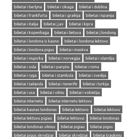
bilietai i berlyna
bilietai i cikaga
bilietai i dublina
bilietai i frankfurta
bilietai i graikija
bilietai i ispanija
bilietai i italija
bilietai į jav
bilietai i kipra
bilietai i kopenhaga
bilietai i lietuva
bilietai į londoną
bilietai i londona is kauno
bilietai i londona lektuvu
bilietai i londona pigus
bilietai i maskva
bilietai i niujorka
bilietai i norvegija
bilietai i olandija
bilietai i osla
bilietai i paryziu
bilietai i roma
bilietai i ryga
bilietai i stambula
bilietai i svedija
bilietai i tailanda
bilietai i tenerife
bilietai i turkija
bilietai i usa
bilietai i vilniu
bilietai i vokietija
bilietai internetu
bilietai internetu lektuvu
bilietai kaunas londonas
bilietai lektuvo
bilietai lėktuvu
bilietai lektuvu pigiau
bilietai lektuvui
bilietai londonas
bilietai londonas vilnius
bilietai pigiau
bilietai pigus
bilietai pigus skrydziai
bilietai skrydziai
bilietai traukiniu