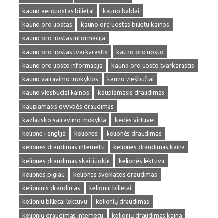
kauno aerouostas bilietai
kauno baldai
kauno oro uostas
kauno oro uostas bilietu kainos
kauno oro uostas informacija
kauno oro uostas tvarkarastis
kauno oro uosto
kauno oro uosto informacija
kauno oro uosto tvarkarastis
kauno vairavimo mokyklos
kauno viešbučiai
kauno viesbuciai kainos
kaupiamasis draudimas
kaupiamasis gyvybės draudimas
kazlausko vairavimo mokykla
kėdės virtuvei
kelione i anglija
keliones
kelionės draudimas
kelionės draudimas internetu
keliones draudimas kaina
keliones draudimas skaiciuokle
kelionės lėktuvu
keliones pigiau
keliones sveikatos draudimas
kelioninis draudimas
kelioniu bilietai
kelioniu bilietai lektuvu
kelionių draudimas
kelionių draudimas internetu
kelionių draudimas kaina