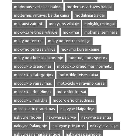
modernus svetaines baldai
modernus virtuves baldai
modernus virtuves baldai kaina
moduliniai baldai
mokausi vairuoti
mokyklos vilniuje
mokyklų reitingai
mokyklu reitingai vilniuje
mokymai
mokymai seminarai
mokymo centrai
mokymo centras vilniuje
mokymo centras vilnius
mokymo kursai kaune
mokymosi kursai klaipedoje
montuojamos spintos
motociklo draudimas
motociklo draudimas internetu
motociklo kategorijos
motociklo teises kaina
motociklo vairavimas
motociklo vairavimo kursai
motociklu draudimas
motociklu kursai
motociklu mokykla
motorolerio draudimas
motoroleriu draudimas
nakvyne klaipedoje
nakvyne Nidoje
nakvyne pajuryje
nakvyne palanga
nakvyne Palangoje
nakvyne prie juros
nakvyne vilniuje
nakvynes namai palangoje
nakvynes palangoje