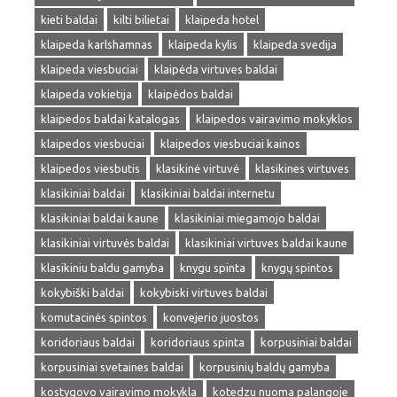
kieti baldai
kilti bilietai
klaipeda hotel
klaipeda karlshamnas
klaipeda kylis
klaipeda svedija
klaipeda viesbuciai
klaipėda virtuves baldai
klaipeda vokietija
klaipėdos baldai
klaipedos baldai katalogas
klaipedos vairavimo mokyklos
klaipedos viesbuciai
klaipedos viesbuciai kainos
klaipedos viesbutis
klasikinė virtuvė
klasikines virtuves
klasikiniai baldai
klasikiniai baldai internetu
klasikiniai baldai kaune
klasikiniai miegamojo baldai
klasikiniai virtuvės baldai
klasikiniai virtuves baldai kaune
klasikiniu baldu gamyba
knygu spinta
knygų spintos
kokybiški baldai
kokybiski virtuves baldai
komutacinės spintos
konvejerio juostos
koridoriaus baldai
koridoriaus spinta
korpusiniai baldai
korpusiniai svetaines baldai
korpusinių baldų gamyba
kostygovo vairavimo mokykla
kotedzu nuoma palangoje