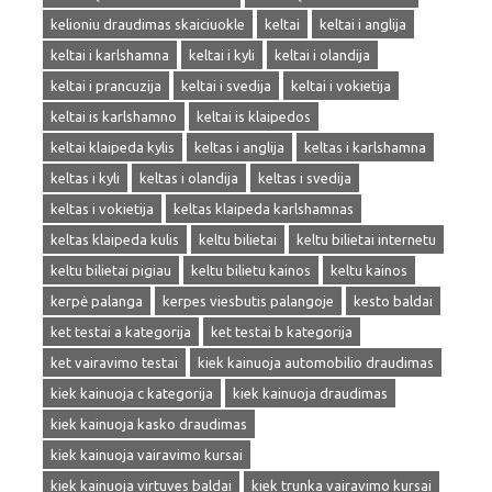
kelioniu draudimas skaiciuokle
keltai
keltai i anglija
keltai i karlshamna
keltai i kyli
keltai i olandija
keltai i prancuzija
keltai i svedija
keltai i vokietija
keltai is karlshamno
keltai is klaipedos
keltai klaipeda kylis
keltas i anglija
keltas i karlshamna
keltas i kyli
keltas i olandija
keltas i svedija
keltas i vokietija
keltas klaipeda karlshamnas
keltas klaipeda kulis
keltu bilietai
keltu bilietai internetu
keltu bilietai pigiau
keltu bilietu kainos
keltu kainos
kerpė palanga
kerpes viesbutis palangoje
kesto baldai
ket testai a kategorija
ket testai b kategorija
ket vairavimo testai
kiek kainuoja automobilio draudimas
kiek kainuoja c kategorija
kiek kainuoja draudimas
kiek kainuoja kasko draudimas
kiek kainuoja vairavimo kursai
kiek kainuoja virtuves baldai
kiek trunka vairavimo kursai