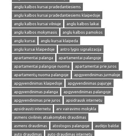
anglu kalbos kursai pradedantiesiems
anglu kalbos kursai pradedantiesiems klaipedoje
anglu kalbos kursai vilniuje
anglu kalbos laikai
anglu kalbos mokymasis
anglu kalbos pamokos
anglu kursai
anglu kursai klaipeda
anglu kursai klaipedoje
antro lygio signalizacija
apartamentai palanga
apartamentai palangoje
apartamentai palangoje nuoma
apartamentai prie juros
apartamentų nuoma palangoje
apgyvendinimas jurmaloje
apgyvendinimas klaipedoje
apgyvendinimas pajuryje
apgyvendinimas palanga
apgyvendinimas palangoje
apgyvendinimas prie juros
apsidrausk internetu
apsidrausti internetu
arv vairavimo mokykla
asmens civilinės atsakomybės draudimas
asmens draudimas
atostogos palangoje
audėjo baldai
auto draudimas
auto draudimas internetu