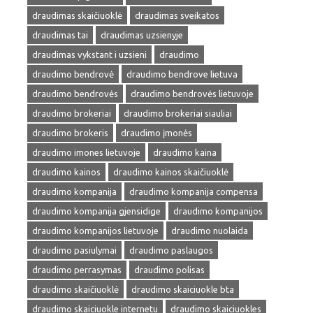
draudimas skaičiuoklė
draudimas sveikatos
draudimas tai
draudimas uzsienyje
draudimas vykstant i uzsieni
draudimo
draudimo bendrovė
draudimo bendrove lietuva
draudimo bendrovės
draudimo bendrovės lietuvoje
draudimo brokeriai
draudimo brokeriai siauliai
draudimo brokeris
draudimo įmonės
draudimo imones lietuvoje
draudimo kaina
draudimo kainos
draudimo kainos skaičiuoklė
draudimo kompanija
draudimo kompanija compensa
draudimo kompanija gjensidige
draudimo kompanijos
draudimo kompanijos lietuvoje
draudimo nuolaida
draudimo pasiulymai
draudimo paslaugos
draudimo perrasymas
draudimo polisas
draudimo skaičiuoklė
draudimo skaiciuokle bta
draudimo skaiciuokle internetu
draudimo skaiciuokles