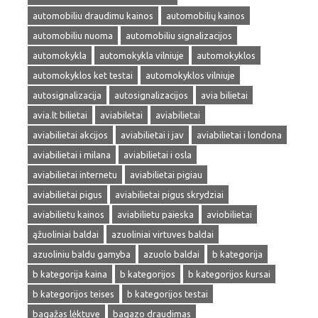
automobiliu draudimu kainos
automobilių kainos
automobiliu nuoma
automobiliu signalizacijos
automokykla
automokykla vilniuje
automokyklos
automokyklos ket testai
automokyklos vilniuje
autosignalizacija
autosignalizacijos
avia bilietai
avia.lt bilietai
aviabiletai
aviabilietai
aviabilietai akcijos
aviabilietai i jav
aviabilietai i londona
aviabilietai i milana
aviabilietai i osla
aviabilietai internetu
aviabilietai pigiau
aviabilietai pigus
aviabilietai pigus skrydziai
aviabilietu kainos
aviabilietu paieska
aviobilietai
ąžuoliniai baldai
azuoliniai virtuves baldai
azuoliniu baldu gamyba
azuolo baldai
b kategorija
b kategorija kaina
b kategorijos
b kategorijos kursai
b kategorijos teises
b kategorijos testai
bagažas lėktuve
bagazo draudimas