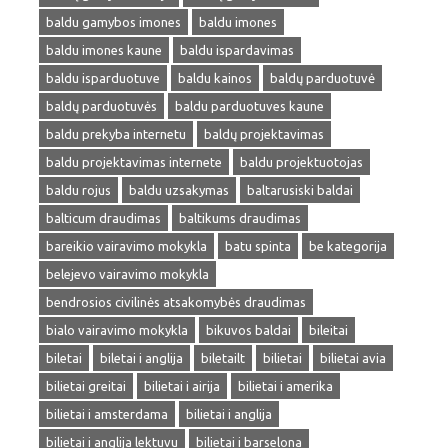
baldu gamybos imones
baldu imones
baldu imones kaune
baldu ispardavimas
baldu isparduotuve
baldu kainos
baldų parduotuvė
baldų parduotuvės
baldu parduotuves kaune
baldu prekyba internetu
baldų projektavimas
baldu projektavimas internete
baldu projektuotojas
baldu rojus
baldu uzsakymas
baltarusiski baldai
balticum draudimas
baltikums draudimas
bareikio vairavimo mokykla
batu spinta
be kategorija
belejevo vairavimo mokykla
bendrosios civilinės atsakomybės draudimas
bialo vairavimo mokykla
bikuvos baldai
bileitai
biletai
biletai i anglija
biletailt
bilietai
bilietai avia
bilietai greitai
bilietai i airija
bilietai i amerika
bilietai i amsterdama
bilietai i anglija
bilietai i anglija lektuvu
bilietai i barselona