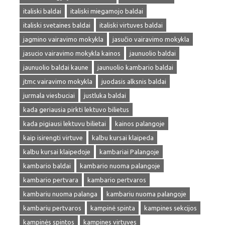
italiski baldai
italiski miegamojo baldai
italiski svetaines baldai
italiski virtuves baldai
jagmino vairavimo mokykla
jasučio vairavimo mokykla
jasucio vairavimo mokykla kainos
jaunuolio baldai
jaunuolio baldai kaune
jaunuolio kambario baldai
jtmc vairavimo mokykla
juodasis alksnis baldai
jurmala viesbuciai
justluka baldai
kada geriausia pirkti lektuvo bilietus
kada pigiausi lektuvu bilietai
kainos palangoje
kaip isirengti virtuve
kalbu kursai klaipeda
kalbu kursai klaipedoje
kambariai Palangoje
kambario baldai
kambario nuoma palangoje
kambario pertvara
kambario pertvaros
kambariu nuoma palanga
kambariu nuoma palangoje
kambariu pertvaros
kampinė spinta
kampines sekcijos
kampinės spintos
kampines virtuves