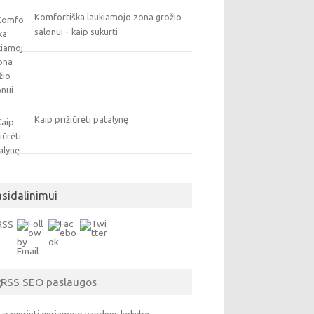
Komfortiška laukiamojo zona grožio
salonui – kaip sukurti
Kaip prižiūrėti patalynę
asidalinimui
SEO paslaugos