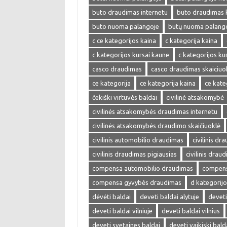
buto draudimas internetu
buto draudimas 
buto nuoma palangoje
butų nuoma palang
c ce kategorijos kaina
c kategorija kaina
c kategorijos kursai kaune
c kategorijos kur
casco draudimas
casco draudimas skaiciuo
ce kategorija
ce kategorija kaina
ce kate
čekiški virtuvės baldai
civilinė atsakomybė
civilinės atsakomybės draudimas internetu
civilinės atsakomybės draudimo skaičiuoklė
civilinis automobilio draudimas
civilinis dr
civilinis draudimas pigiausias
civilinis drau
compensa automobilio draudimas
compens
compensa gyvybės draudimas
d kategorijo
dėvėti baldai
deveti baldai alytuje
deveti
deveti baldai vilniuje
deveti baldai vilnius
deveti svetaines baldai
deveti vaikiski bald