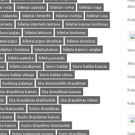
Kaip
Atb
ai i osla
bilietai i paryziu
bilietai i roma
bilietai i ryga
i i tailanda
bilietai i tenerife
bilietai i turkija
bilietai i usa
Koky
nternetu
bilietai internetu lektuvu
bilietai kaunas londonas
ektuvu pigiau
bilietai lektuvui
bilietai londonas
ietai pigus
bilietai pigus skrydziai
bilietai skrydziai
bilietas i londona
bilietų kainos
bilietu kainos i anglija
Vand
vu
bilietu paieska
bilietų pasaulis
Atbu
mas
bilietu uzsakymas
biuro baldai
biuro baldai kaunas
biuro baldai vilniuje
biuro baldai vilnius
Kaip
booking palanga
bta automobilio draudimas
Kaip
bta draudimas kainos
bta draudimas kaunas
eda
bta draudimas skaičiuoklė
bta draudimas vilnius
Kaip
ta skaiciuokle
būsto draudimas
s kaina
busto draudimas kainos
mo kainos
busto draudimo skaiciuokle
Dažn
uoma
butas palangoje nuoma
buto draudimas