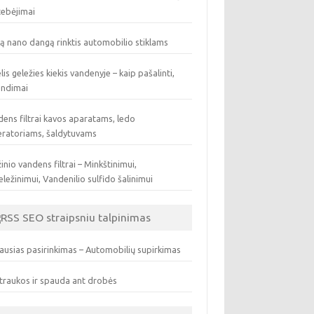
tebėjimai
ą nano dangą rinktis automobilio stiklams
lis geležies kiekis vandenyje – kaip pašalinti,
endimai
ens filtrai kavos aparatams, ledo
eratoriams, šaldytuvams
inio vandens filtrai – Minkštinimui,
ležinimui, Vandenilio sulfido šalinimui
SEO straipsniu talpinimas
ausias pasirinkimas – Automobilių supirkimas
traukos ir spauda ant drobės