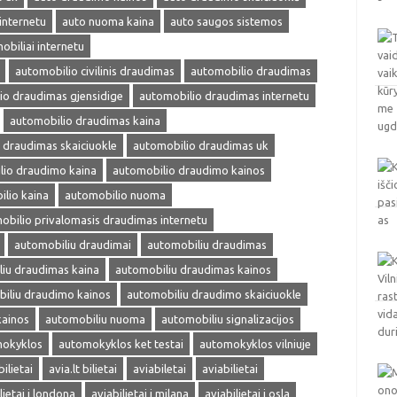
internetu
auto nuoma kaina
auto saugos sistemos
obiliai internetu
automobilio civilinis draudimas
automobilio draudimas
io draudimas gjensidige
automobilio draudimas internetu
automobilio draudimas kaina
 draudimas skaiciuokle
automobilio draudimas uk
lio draudimo kaina
automobilio draudimo kainos
lio kaina
automobilio nuoma
obilio privalomasis draudimas internetu
automobiliu draudimai
automobiliu draudimas
iu draudimas kaina
automobiliu draudimas kainos
iliu draudimo kainos
automobiliu draudimo skaiciuokle
kainos
automobiliu nuoma
automobiliu signalizacijos
okyklos
automokyklos ket testai
automokyklos vilniuje
bilietai
avia.lt bilietai
aviabiletai
aviabilietai
lietai i londona
aviabilietai i milana
aviabilietai i osla