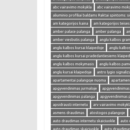
abc vairavimo mokykla
abc vairavimo mok
aliuminio profiliai baldams Raktai spintoms: s
am kategorijos kaina
am kategorijos teises
amber palace palanga
amber palanga
am
amber viesbutis palanga
anglu kalbos gra
anglu kalbos kursai klaipedoje
anglu kalbo
anglu kalbos kursai pradedantiesiems klaiped
anglu kalbos mokymasis
anglu kalbos pam
anglu kursai klaipedoje
antro lygio signaliza
apartamentai palangoje nuoma
apartament
apgyvendinimas jurmaloje
apgyvendinimas 
apgyvendinimas palanga
apgyvendinimas 
apsidrausti internetu
arv vairavimo mokykl
asmens draudimas
atostogos palangoje
auto draudimas internetu skaiciuokle
auto 
auto draudimas skaiciuokle
auto draudima