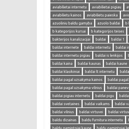
aviabilietai internetu
aviabilietai pigiau
a
aviabilietu kainos
aviabilietu paieska
avi
azuoliniu baldu gamyba
azuolo baldai
b 
b kategorijos kursai
b kategorijos teises
bakterijos kanalizacijai
baldai
baldai 1
baldai internete
baldai internetu
baldai i
baldai internetu pigiau
baldai is lenkijos
baldai kaina
baldai kaunas
baldai kaune
baldai klasikiniai
baldai lt internetu
bald
baldai pagal uzsakyma kainos
baldai paga
baldai pagal uzsakyma vilnius
baldai panev
baldai pigiau internetu
baldai pigu
balda
baldai svetaines
baldai vaikams
baldai v
baldai vilnius
baldai virtuvei
baldai virtu
baldu dizainas
baldu furnitura internetu
baldu gamintojai kaune
baldu gamintojai li