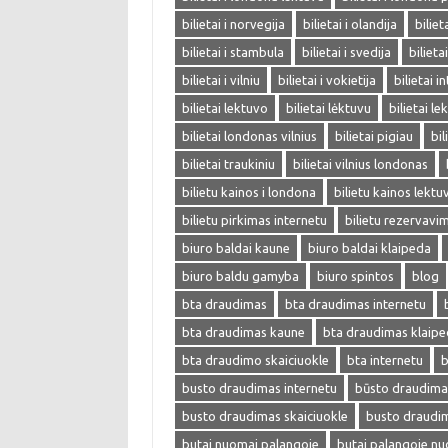
bilietai i norvegija
bilietai i olandija
biliet
bilietai i stambula
bilietai i svedija
bilieta
bilietai i vilniu
bilietai i vokietija
bilietai i
bilietai lektuvo
bilietai lėktuvu
bilietai l
bilietai londonas vilnius
bilietai pigiau
bil
bilietai traukiniu
bilietai vilnius londonas
bilietu kainos i londona
bilietu kainos lektu
bilietu pirkimas internetu
bilietu rezervavi
biuro baldai kaune
biuro baldai klaipeda
biuro baldu gamyba
biuro spintos
blog
bta draudimas
bta draudimas internetu
bta draudimas kaune
bta draudimas klaip
bta draudimo skaiciuokle
bta internetu
b
busto draudimas internetu
būsto draudima
busto draudimas skaiciuokle
busto draudi
butai nuomai palangoje
butai palangoje n