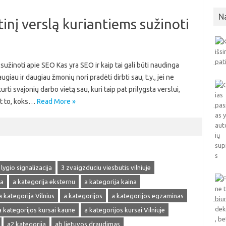
N
inį verslą kuriantiems sužinoti
sužinoti apie SEO Kas yra SEO ir kaip tai gali būti naudinga
au ir daugiau žmonių nori pradėti dirbti sau, t.y., jei ne
urti svajonių darbo vietą sau, kuri taip pat prilygsta verslui,
nt to, koks…
Read More »
 lygio signalizacija
3 zvaigzduciu viesbutis vilniuje
ja
a kategorija eksternu
a kategorija kaina
a kategorija Vilnius
a kategorijos
a kategorijos egzaminas
a kategorijos kursai kaune
a kategorijos kursai Vilniuje
a2 kategorija
ab lietuvos draudimas