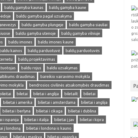
baldų gamyba kaunas
baldų gamyba kaune
pėdoje
baldu gamyba pagal uzsakyma
anevezys
baldu gamyba plungeje
baldu gamyba siauliai
siuose
baldu gamyba utenoje
baldų gamyba vilniuje
es
baldu imones
baldu imones kaune
baldu kainos
baldų parduotuvė
baldų parduotuvės
ternetu
baldų projektavimas
ktuotojas
baldu rojus
baldu uzsakymas
altikums draudimas
bareikio vairavimo mokykla
avimo mokykla
bendrosios civilinės atsakomybės draudimas
P
bileitai
biletai
biletai i anglija
biletailt
bilietai
bilietai i amerika
bilietai i amsterdama
bilietai i anglija
bilietai i berlyna
bilietai i cikaga
bilietai i dublina
ai i ispanija
bilietai i italija
bilietai į jav
bilietai i kipra
tai į londoną
bilietai i londona is kauno
pigus
bilietai i maskva
bilietai i niujorka