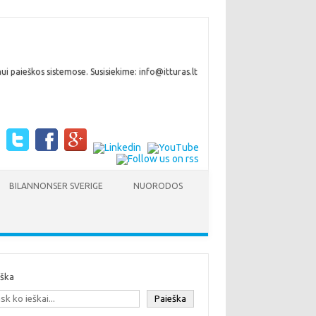
i paieškos sistemose. Susisiekime: info@itturas.lt
BILANNONSER SVERIGE
NUORODOS
eška
Paieška