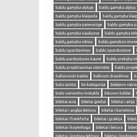
baldu gamyba alytuje
baldu gamyba alytus
baldu gamyba klaipeda
baldų gamyba klai
baldu gamyba panevezyje
baldu gamyba p
baldu gamyba siauliuose
baldu gamyba tel
baldų gamyba vilnius
baldu gamybos imon
baldu ispardavimas
baldu isparduotuve
baldu parduotuves kaune
baldu prekyba in
baldu projektavimas internete
baldu proje
baltarusiski baldai
balticum draudimas
b
batu spinta
be kategorija
belejevo vair
bialo vairavimo mokykla
bikuvos baldai
bilietai avia
bilietai greitai
bilietai i airija
bilietai i anglija lektuvu
bilietai i barselona
bilietai i frankfurta
bilietai i graikija
biliet
bilietai i kopenhaga
bilietai i lietuva
bilie
bilietai i londona lektuvu
bilietai i londona 