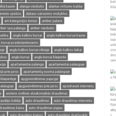
ykla kaune
alanga viesbutis
alantas virtuves baldai
ieninės spintos
alytaus vairavimo mokyklos
am kategorijos testas
amber palace
ber spa palanga
amber viesbutis
matika
anglu kalbos kursai
anglu kalbos kursai kaune
s kursai pradedantiesiems
oje
anglu kalbos kursai vilniuje
anglu kalbos laikai
okos
anglu kursai
anglu kursai klaipeda
cija
apartamentai palanga
apartamentai palangoje
ai prie juros
apartamentų nuoma palangoje
klaipedoje
apgyvendinimas pajuryje
palangoje
apgyvendinimas prie juros
apsidrausk internetu
a
asmens civilinės atsakomybės draudimas
audėjo baldai
auto draudimas
auto draudimas internetu
draudimas kaina
auto draudimas pigiau
s uk
auto draudimo kainos
auto draudimo skaičiuoklė