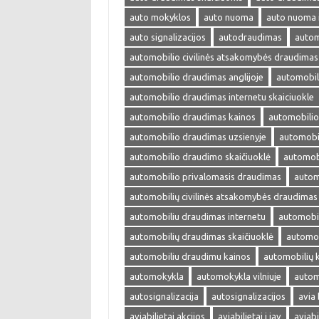
auto mokyklos
auto nuoma
auto nuoma 
auto signalizacijos
autodraudimas
autom
automobilio civilinės atsakomybės draudimas
automobilio draudimas anglijoje
automobil
automobilio draudimas internetu skaiciuokle
automobilio draudimas kainos
automobilio
automobilio draudimas uzsienyje
automobi
automobilio draudimo skaičiuoklė
automobi
automobilio privalomasis draudimas
autom
automobilių civilinės atsakomybės draudimas
automobiliu draudimas internetu
automobil
automobilių draudimas skaičiuoklė
automob
automobiliu draudimu kainos
automobilių 
automokykla
automokykla vilniuje
autom
autosignalizacija
autosignalizacijos
avia 
aviabilietai akcijos
aviabilietai i jav
aviabi