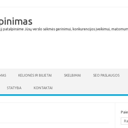
lpinimas
 jį patalpinsime Jūsų verslo sėkmės gerinimui, konkurencijos įveikimui, matomumu
Skip to content
MAS
KELIONĖS IR BILIETAI
SKELBIMAI
SEO PASLAUGOS
STATYBA
KONTAKTAI
Pai