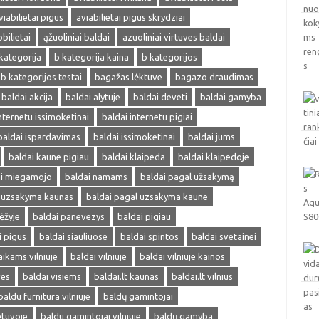
viabilietai pigus
aviabilietai pigus skrydziai
obilietai
ąžuoliniai baldai
azuoliniai virtuves baldai
kategorija
b kategorija kaina
b kategorijos
b kategorijos testai
bagažas lėktuve
bagazo draudimas
baldai akcija
baldai alytuje
baldai deveti
baldai gamyba
nternetu issimoketinai
baldai internetu pigiai
baldai ispardavimas
baldai issimoketinai
baldai jums
baldai kaune pigiau
baldai klaipeda
baldai klaipedoje
ai miegamojo
baldai namams
baldai pagal užsakymą
l uzsakyma kaunas
baldai pagal uzsakyma kaune
ėžyje
baldai panevezys
baldai pigiau
i pigus
baldai siauliuose
baldai spintos
baldai svetainei
aikams vilniuje
baldai vilniuje
baldai vilniuje kainos
ves
baldai visiems
baldai.lt kaunas
baldai.lt vilnius
baldu furnitura vilniuje
baldų gamintojai
etuvoje
baldu gamintojai vilniuje
baldų gamyba