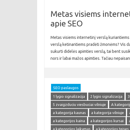
Metas visiems internet
apie SEO
Metas visiems internetinį verslą kuriantiems 
verslą ketinantiems pradėti žmonėms? Vis daugi
sukurti didelės apimties verslą, tai bent susik
nors ir labai mažos apimties. Tačiau nepaisa
SEO paslaugos
1 lygio signalizacija
2 lygio signalizacija
3
5 zvaigzduciu viesbuciai vilniuje
A kategori
a kategorija kaunas
a kategorija vilniuje
a kategorijos kaina
a kategorijos kursai
a kategorijos laikymas
a kategorijos teises