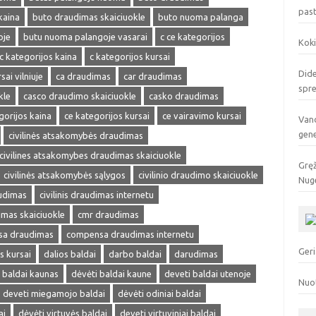
pas
kaina
buto draudimas skaiciuokle
buto nuoma palanga
oje
butu nuoma palangoje vasarai
c ce kategorijos
Koki
c kategorijos kaina
c kategorijos kursai
Dide
sai vilniuje
ca draudimas
car draudimas
spr
kle
casco draudimo skaiciuokle
casko draudimas
gorijos kaina
ce kategorijos kursai
ce vairavimo kursai
Vand
gen
civilinės atsakomybės draudimas
civilines atsakomybes draudimas skaiciuokle
Gręž
civilinės atsakomybės sąlygos
civilinio draudimo skaiciuokle
Nuge
audimas
civilinis draudimas internetu
dimas skaiciuokle
cmr draudimas
a draudimas
compensa draudimas internetu
Geri
s kursai
dalios baldai
darbo baldai
darudimas
 baldai kaunas
dėvėti baldai kaune
deveti baldai utenoje
Nuo
deveti miegamojo baldai
dėvėti odiniai baldai
ai
dėvėti virtuvės baldai
deveti virtuviniai baldai