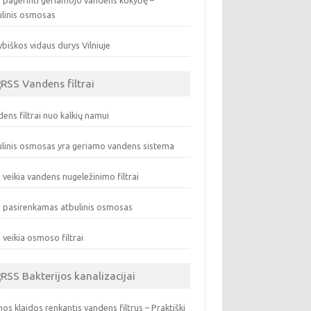
 pagerinti geriamojo vandens kokybę –
ulinis osmosas
biškos vidaus durys Vilniuje
Vandens filtrai
ens filtrai nuo kalkių namui
linis osmosas yra geriamo vandens sistema
 veikia vandens nugeležinimo filtrai
 pasirenkamas atbulinis osmosas
 veikia osmoso filtrai
Bakterijos kanalizacijai
os klaidos renkantis vandens filtrus – Praktiški