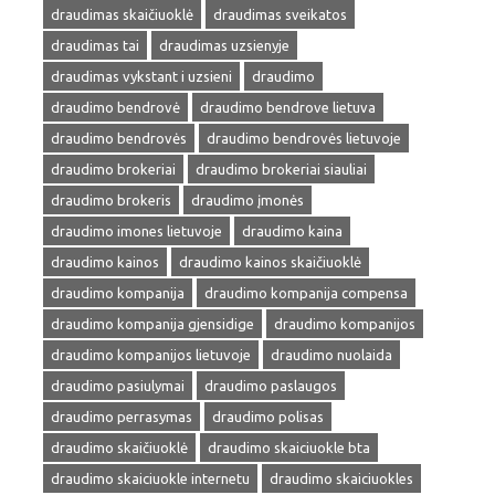
draudimas skaičiuoklė
draudimas sveikatos
draudimas tai
draudimas uzsienyje
draudimas vykstant i uzsieni
draudimo
draudimo bendrovė
draudimo bendrove lietuva
draudimo bendrovės
draudimo bendrovės lietuvoje
draudimo brokeriai
draudimo brokeriai siauliai
draudimo brokeris
draudimo įmonės
draudimo imones lietuvoje
draudimo kaina
draudimo kainos
draudimo kainos skaičiuoklė
draudimo kompanija
draudimo kompanija compensa
draudimo kompanija gjensidige
draudimo kompanijos
draudimo kompanijos lietuvoje
draudimo nuolaida
draudimo pasiulymai
draudimo paslaugos
draudimo perrasymas
draudimo polisas
draudimo skaičiuoklė
draudimo skaiciuokle bta
draudimo skaiciuokle internetu
draudimo skaiciuokles