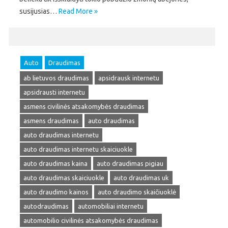
susijusias…
Read More »
Auto
Draudimas
ab lietuvos draudimas
apsidrausk internetu
apsidrausti internetu
asmens civilinės atsakomybės draudimas
asmens draudimas
auto draudimas
auto draudimas internetu
auto draudimas internetu skaiciuokle
auto draudimas kaina
auto draudimas pigiau
auto draudimas skaiciuokle
auto draudimas uk
auto draudimo kainos
auto draudimo skaičiuoklė
autodraudimas
automobiliai internetu
automobilio civilinės atsakomybės draudimas