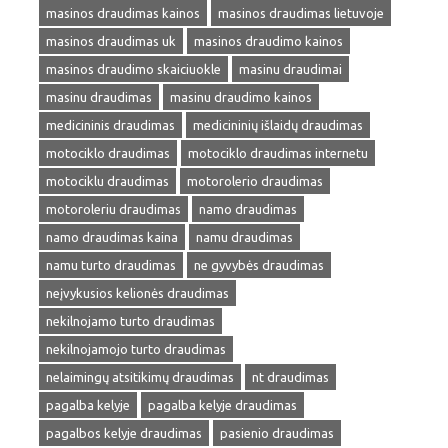
masinos draudimas kainos
masinos draudimas lietuvoje
masinos draudimas uk
masinos draudimo kainos
masinos draudimo skaiciuokle
masinu draudimai
masinu draudimas
masinu draudimo kainos
medicininis draudimas
medicininių išlaidų draudimas
motociklo draudimas
motociklo draudimas internetu
motociklu draudimas
motorolerio draudimas
motoroleriu draudimas
namo draudimas
namo draudimas kaina
namu draudimas
namu turto draudimas
ne gyvybės draudimas
neįvykusios kelionės draudimas
nekilnojamo turto draudimas
nekilnojamojo turto draudimas
nelaimingų atsitikimų draudimas
nt draudimas
pagalba kelyje
pagalba kelyje draudimas
pagalbos kelyje draudimas
pasienio draudimas