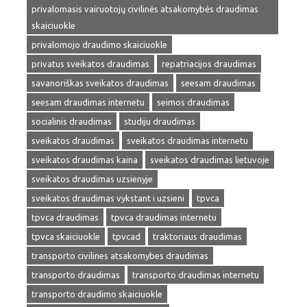
privalomasis vairuotojų civilinės atsakomybės draudimas
skaiciuokle
privalomojo draudimo skaiciuokle
privatus sveikatos draudimas
repatriacijos draudimas
savanoriškas sveikatos draudimas
seesam draudimas
seesam draudimas internetu
seimos draudimas
socialinis draudimas
studiju draudimas
sveikatos draudimas
sveikatos draudimas internetu
sveikatos draudimas kaina
sveikatos draudimas lietuvoje
sveikatos draudimas uzsienyje
sveikatos draudimas vykstant i uzsieni
tpvca
tpvca draudimas
tpvca draudimas internetu
tpvca skaiciuokle
tpvcad
traktoriaus draudimas
transporto civilines atsakomybes draudimas
transporto draudimas
transporto draudimas internetu
transporto draudimo skaiciuokle