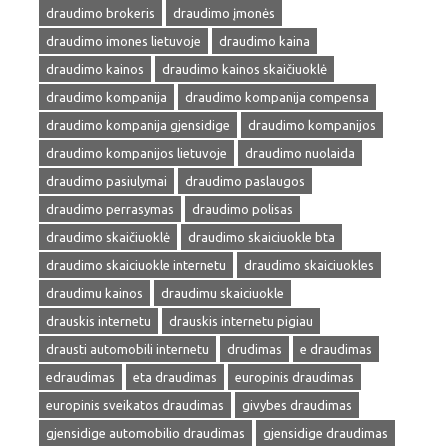
draudimo brokeris
draudimo įmonės
draudimo imones lietuvoje
draudimo kaina
draudimo kainos
draudimo kainos skaičiuoklė
draudimo kompanija
draudimo kompanija compensa
draudimo kompanija gjensidige
draudimo kompanijos
draudimo kompanijos lietuvoje
draudimo nuolaida
draudimo pasiulymai
draudimo paslaugos
draudimo perrasymas
draudimo polisas
draudimo skaičiuoklė
draudimo skaiciuokle bta
draudimo skaiciuokle internetu
draudimo skaiciuokles
draudimu kainos
draudimu skaiciuokle
drauskis internetu
drauskis internetu pigiau
drausti automobili internetu
drudimas
e draudimas
edraudimas
eta draudimas
europinis draudimas
europinis sveikatos draudimas
givybes draudimas
gjensidige automobilio draudimas
gjensidige draudimas