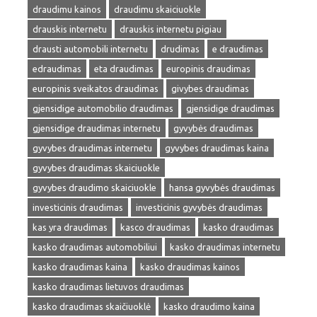
draudimu kainos
draudimu skaiciuokle
drauskis internetu
drauskis internetu pigiau
drausti automobili internetu
drudimas
e draudimas
edraudimas
eta draudimas
europinis draudimas
europinis sveikatos draudimas
givybes draudimas
gjensidige automobilio draudimas
gjensidige draudimas
gjensidige draudimas internetu
gyvybės draudimas
gyvybes draudimas internetu
gyvybes draudimas kaina
gyvybes draudimas skaiciuokle
gyvybes draudimo skaiciuokle
hansa gyvybės draudimas
investicinis draudimas
investicinis gyvybės draudimas
kas yra draudimas
kasco draudimas
kasko draudimas
kasko draudimas automobiliui
kasko draudimas internetu
kasko draudimas kaina
kasko draudimas kainos
kasko draudimas lietuvos draudimas
kasko draudimas skaičiuoklė
kasko draudimo kaina