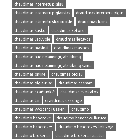
draudimas internetu pigiau
draudimas internetu pigiausias
draudimas internetu pigus
draudimas internetu skaiciuokle
draudimas kaina
draudimas kasko
draudimas kelionei
draudimas lietuvoje
draudimas lietuvos
draudimas masinai
draudimas masinos
draudimas nuo nelaimingų atsitikimų
draudimas nuo nelaimingų atsitikimų kaina
draudimas online
draudimas pigiau
draudimas pigiausias
draudimas seesam
draudimas skaičiuoklė
draudimas sveikatos
draudimas tai
draudimas uzsienyje
draudimas vykstant i uzsieni
draudimo
draudimo bendrovė
draudimo bendrove lietuva
draudimo bendrovės
draudimo bendrovės lietuvoje
draudimo brokeriai
draudimo brokeriai siauliai