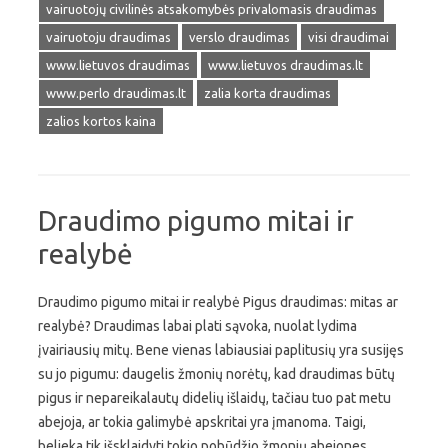
vairuotojų civilinės atsakomybės privalomasis draudimas
vairuotoju draudimas
verslo draudimas
visi draudimai
www.lietuvos draudimas
www.lietuvos draudimas.lt
www.perlo draudimas.lt
zalia korta draudimas
zalios kortos kaina
Draudimo pigumo mitai ir
realybė
Draudimo pigumo mitai ir realybė Pigus draudimas: mitas ar
realybė? Draudimas labai plati sąvoka, nuolat lydima
įvairiausių mitų. Bene vienas labiausiai paplitusių yra susijęs
su jo pigumu: daugelis žmonių norėtų, kad draudimas būtų
pigus ir nepareikalautų didelių išlaidų, tačiau tuo pat metu
abejoja, ar tokia galimybė apskritai yra įmanoma. Taigi,
belieka tik išsklaidyti tokio pobūdžio žmonių abejones,