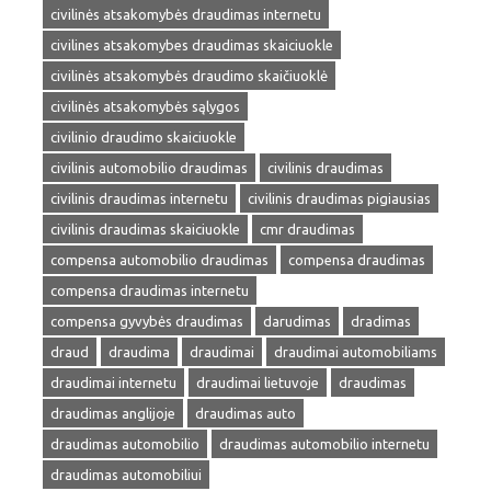
civilinės atsakomybės draudimas internetu
civilines atsakomybes draudimas skaiciuokle
civilinės atsakomybės draudimo skaičiuoklė
civilinės atsakomybės sąlygos
civilinio draudimo skaiciuokle
civilinis automobilio draudimas
civilinis draudimas
civilinis draudimas internetu
civilinis draudimas pigiausias
civilinis draudimas skaiciuokle
cmr draudimas
compensa automobilio draudimas
compensa draudimas
compensa draudimas internetu
compensa gyvybės draudimas
darudimas
dradimas
draud
draudima
draudimai
draudimai automobiliams
draudimai internetu
draudimai lietuvoje
draudimas
draudimas anglijoje
draudimas auto
draudimas automobilio
draudimas automobilio internetu
draudimas automobiliui