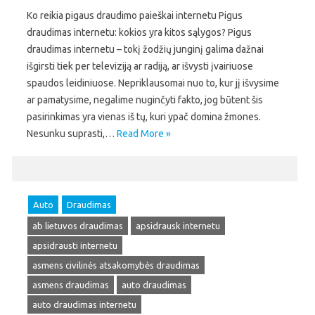
Ko reikia pigaus draudimo paieškai internetu Pigus
draudimas internetu: kokios yra kitos sąlygos? Pigus
draudimas internetu – tokį žodžių junginį galima dažnai
išgirsti tiek per televiziją ar radiją, ar išvysti įvairiuose
spaudos leidiniuose. Nepriklausomai nuo to, kur jį išvysime
ar pamatysime, negalime nuginčyti fakto, jog būtent šis
pasirinkimas yra vienas iš tų, kuri ypač domina žmones.
Nesunku suprasti,…
Read More »
Auto
Draudimas
ab lietuvos draudimas
apsidrausk internetu
apsidrausti internetu
asmens civilinės atsakomybės draudimas
asmens draudimas
auto draudimas
auto draudimas internetu