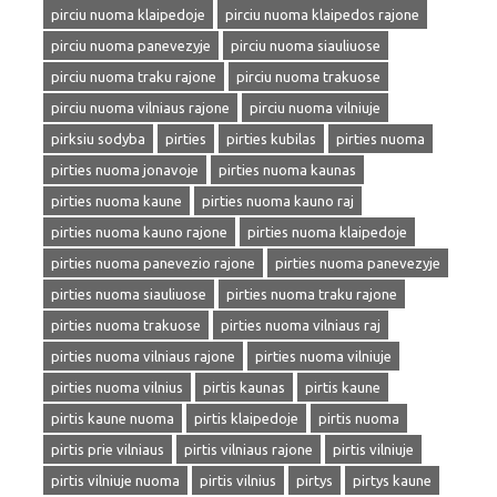
pirciu nuoma klaipedoje
pirciu nuoma klaipedos rajone
pirciu nuoma panevezyje
pirciu nuoma siauliuose
pirciu nuoma traku rajone
pirciu nuoma trakuose
pirciu nuoma vilniaus rajone
pirciu nuoma vilniuje
pirksiu sodyba
pirties
pirties kubilas
pirties nuoma
pirties nuoma jonavoje
pirties nuoma kaunas
pirties nuoma kaune
pirties nuoma kauno raj
pirties nuoma kauno rajone
pirties nuoma klaipedoje
pirties nuoma panevezio rajone
pirties nuoma panevezyje
pirties nuoma siauliuose
pirties nuoma traku rajone
pirties nuoma trakuose
pirties nuoma vilniaus raj
pirties nuoma vilniaus rajone
pirties nuoma vilniuje
pirties nuoma vilnius
pirtis kaunas
pirtis kaune
pirtis kaune nuoma
pirtis klaipedoje
pirtis nuoma
pirtis prie vilniaus
pirtis vilniaus rajone
pirtis vilniuje
pirtis vilniuje nuoma
pirtis vilnius
pirtys
pirtys kaune