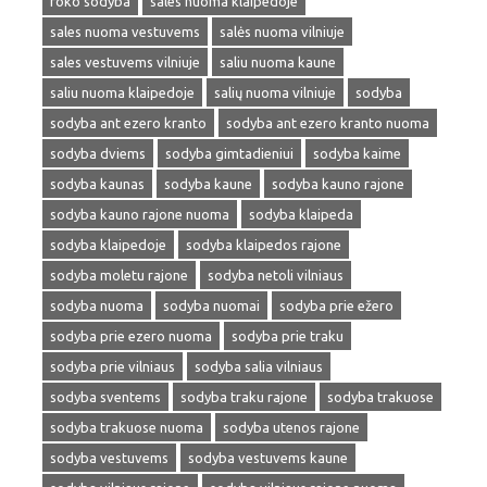
roko sodyba
sales nuoma klaipedoje
sales nuoma vestuvems
salės nuoma vilniuje
sales vestuvems vilniuje
saliu nuoma kaune
saliu nuoma klaipedoje
salių nuoma vilniuje
sodyba
sodyba ant ezero kranto
sodyba ant ezero kranto nuoma
sodyba dviems
sodyba gimtadieniui
sodyba kaime
sodyba kaunas
sodyba kaune
sodyba kauno rajone
sodyba kauno rajone nuoma
sodyba klaipeda
sodyba klaipedoje
sodyba klaipedos rajone
sodyba moletu rajone
sodyba netoli vilniaus
sodyba nuoma
sodyba nuomai
sodyba prie ežero
sodyba prie ezero nuoma
sodyba prie traku
sodyba prie vilniaus
sodyba salia vilniaus
sodyba sventems
sodyba traku rajone
sodyba trakuose
sodyba trakuose nuoma
sodyba utenos rajone
sodyba vestuvems
sodyba vestuvems kaune