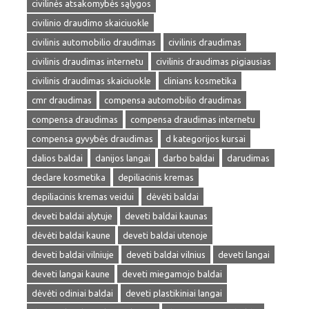
civilinės atsakomybės sąlygos
civilinio draudimo skaiciuokle
civilinis automobilio draudimas
civilinis draudimas
civilinis draudimas internetu
civilinis draudimas pigiausias
civilinis draudimas skaiciuokle
clinians kosmetika
cmr draudimas
compensa automobilio draudimas
compensa draudimas
compensa draudimas internetu
compensa gyvybės draudimas
d kategorijos kursai
dalios baldai
danijos langai
darbo baldai
darudimas
declare kosmetika
depiliacinis kremas
depiliacinis kremas veidui
dėvėti baldai
deveti baldai alytuje
deveti baldai kaunas
dėvėti baldai kaune
deveti baldai utenoje
deveti baldai vilniuje
deveti baldai vilnius
deveti langai
deveti langai kaune
deveti miegamojo baldai
dėvėti odiniai baldai
deveti plastikiniai langai