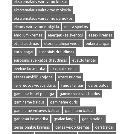
ekstremalaus vairavimo kursai
ekstremalaus vairavimo mokykla
ekstremalaus vairavimo pamokos
elenos vairavimo mokykla
emira spintos
emolium kremas
energetikas šventoji
essex kremas
eta draudimas
eteriniai aliejai veidui
eukera langai
euro langai
europinis draudimas
europinis sveikatos draudimas
evaldo langai
eveline kosmetika
excipial kremas
ežeras anykščių rajone
ezero nuoma
faneruotos vidaus durys
fauga langai
gajos baldai
gamanta hotel palanga
gamina virtuves baldus
gaminame baldus
gaminame duris
gaminame virtuves baldus
gaminami baldai
gatineau kosmetika
gealan langai
genio baldai
geras paakiu kremas
geras veido kremas
geri baldai