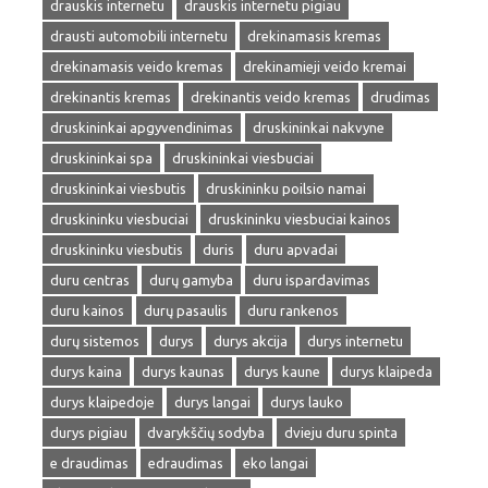
drauskis internetu
drauskis internetu pigiau
drausti automobili internetu
drekinamasis kremas
drekinamasis veido kremas
drekinamieji veido kremai
drekinantis kremas
drekinantis veido kremas
drudimas
druskininkai apgyvendinimas
druskininkai nakvyne
druskininkai spa
druskininkai viesbuciai
druskininkai viesbutis
druskininku poilsio namai
druskininku viesbuciai
druskininku viesbuciai kainos
druskininku viesbutis
duris
duru apvadai
duru centras
durų gamyba
duru ispardavimas
duru kainos
durų pasaulis
duru rankenos
durų sistemos
durys
durys akcija
durys internetu
durys kaina
durys kaunas
durys kaune
durys klaipeda
durys klaipedoje
durys langai
durys lauko
durys pigiau
dvarykščių sodyba
dvieju duru spinta
e draudimas
edraudimas
eko langai