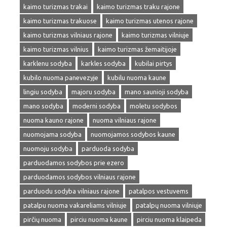
kaimo turizmas trakai
kaimo turizmas traku rajone
kaimo turizmas trakuose
kaimo turizmas utenos rajone
kaimo turizmas vilniaus rajone
kaimo turizmas vilniuje
kaimo turizmas vilnius
kaimo turizmas žemaitijoje
karklenu sodyba
karkles sodyba
kubilai pirtys
kubilo nuoma panevezyje
kubilu nuoma kaune
lingiu sodyba
majoru sodyba
mano saunioji sodyba
mano sodyba
moderni sodyba
moletu sodybos
nuoma kauno rajone
nuoma vilniaus rajone
nuomojama sodyba
nuomojamos sodybos kaune
nuomoju sodyba
parduoda sodyba
parduodamos sodybos prie ezero
parduodamos sodybos vilniaus rajone
parduodu sodyba vilniaus rajone
patalpos vestuvems
patalpu nuoma vakareliams vilniuje
patalpų nuoma vilniuje
pirčių nuoma
pirciu nuoma kaune
pirciu nuoma klaipeda