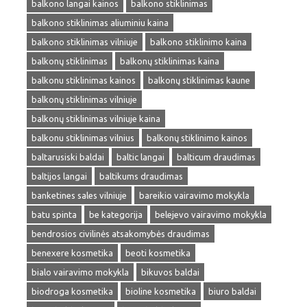
balkono langai kainos
balkono stiklinimas
balkono stiklinimas aliuminiu kaina
balkono stiklinimas vilniuje
balkono stiklinimo kaina
balkonų stiklinimas
balkonų stiklinimas kaina
balkonu stiklinimas kainos
balkonų stiklinimas kaune
balkonų stiklinimas vilniuje
balkonų stiklinimas vilniuje kaina
balkonu stiklinimas vilnius
balkonų stiklinimo kainos
baltarusiski baldai
baltic langai
balticum draudimas
baltijos langai
baltikums draudimas
banketines sales vilniuje
bareikio vairavimo mokykla
batu spinta
be kategorija
belejevo vairavimo mokykla
bendrosios civilinės atsakomybės draudimas
benexere kosmetika
beoti kosmetika
bialo vairavimo mokykla
bikuvos baldai
biodroga kosmetika
bioline kosmetika
biuro baldai