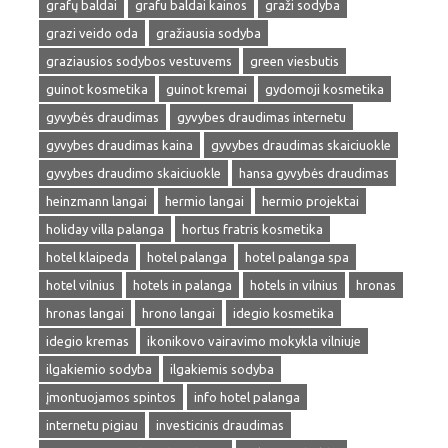
grafų baldai
grafu baldai kainos
graži sodyba
grazi veido oda
gražiausia sodyba
graziausios sodybos vestuvems
green viesbutis
guinot kosmetika
guinot kremai
gydomoji kosmetika
gyvybės draudimas
gyvybes draudimas internetu
gyvybes draudimas kaina
gyvybes draudimas skaiciuokle
gyvybes draudimo skaiciuokle
hansa gyvybės draudimas
heinzmann langai
hermio langai
hermio projektai
holiday villa palanga
hortus fratris kosmetika
hotel klaipeda
hotel palanga
hotel palanga spa
hotel vilnius
hotels in palanga
hotels in vilnius
hronas
hronas langai
hrono langai
idegio kosmetika
idegio kremas
ikonikovo vairavimo mokykla vilniuje
ilgakiemio sodyba
ilgakiemis sodyba
įmontuojamos spintos
info hotel palanga
internetu pigiau
investicinis draudimas