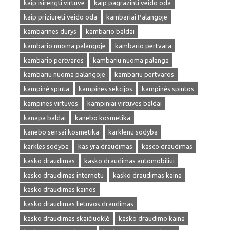
kaip isirengti virtuve
kaip pagrazinti veido oda
kaip priziureti veido oda
kambariai Palangoje
kambarines durys
kambario baldai
kambario nuoma palangoje
kambario pertvara
kambario pertvaros
kambariu nuoma palanga
kambariu nuoma palangoje
kambariu pertvaros
kampinė spinta
kampines sekcijos
kampinės spintos
kampines virtuves
kampiniai virtuves baldai
kanapa baldai
kanebo kosmetika
kanebo sensai kosmetika
karklenu sodyba
karkles sodyba
kas yra draudimas
kasco draudimas
kasko draudimas
kasko draudimas automobiliui
kasko draudimas internetu
kasko draudimas kaina
kasko draudimas kainos
kasko draudimas lietuvos draudimas
kasko draudimas skaičiuoklė
kasko draudimo kaina