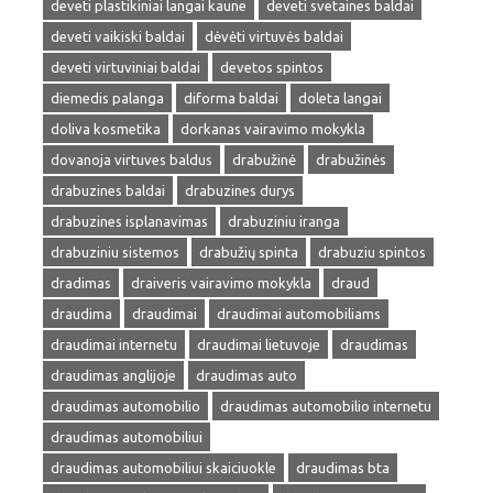
deveti plastikiniai langai kaune
deveti svetaines baldai
deveti vaikiski baldai
dėvėti virtuvės baldai
deveti virtuviniai baldai
devetos spintos
diemedis palanga
diforma baldai
doleta langai
doliva kosmetika
dorkanas vairavimo mokykla
dovanoja virtuves baldus
drabužinė
drabužinės
drabuzines baldai
drabuzines durys
drabuzines isplanavimas
drabuziniu iranga
drabuziniu sistemos
drabužių spinta
drabuziu spintos
dradimas
draiveris vairavimo mokykla
draud
draudima
draudimai
draudimai automobiliams
draudimai internetu
draudimai lietuvoje
draudimas
draudimas anglijoje
draudimas auto
draudimas automobilio
draudimas automobilio internetu
draudimas automobiliui
draudimas automobiliui skaiciuokle
draudimas bta