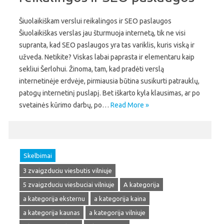
Šiuolaikiškam verslui reikalingos ir SEO paslaugos
Šiuolaikiškas verslas jau šturmuoja internetą, tik ne visi
supranta, kad SEO paslaugos yra tas variklis, kuris viską ir
užveda. Netikite? Viskas labai paprasta ir elementaru kaip
sekliui Šerlohui. Žinoma, tam, kad pradėti verslą
internetinėje erdvėje, pirmiausia būtina susikurti patrauklų,
patogų internetinį puslapį. Bet iškarto kyla klausimas, ar po
svetainės kūrimo darbų, po…
Read More »
Skelbimai
3 zvaigzduciu viesbutis vilniuje
5 zvaigzduciu viesbuciai vilniuje
A kategorija
a kategorija eksternu
a kategorija kaina
a kategorija kaunas
a kategorija vilniuje