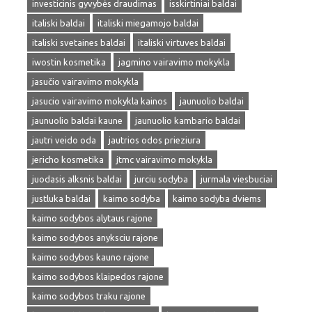
investicinis gyvybės draudimas
isskirtiniai baldai
italiski baldai
italiski miegamojo baldai
italiski svetaines baldai
italiski virtuves baldai
iwostin kosmetika
jagmino vairavimo mokykla
jasučio vairavimo mokykla
jasucio vairavimo mokykla kainos
jaunuolio baldai
jaunuolio baldai kaune
jaunuolio kambario baldai
jautri veido oda
jautrios odos prieziura
jericho kosmetika
jtmc vairavimo mokykla
juodasis alksnis baldai
jurciu sodyba
jurmala viesbuciai
justluka baldai
kaimo sodyba
kaimo sodyba dviems
kaimo sodybos alytaus rajone
kaimo sodybos anyksciu rajone
kaimo sodybos kauno rajone
kaimo sodybos klaipedos rajone
kaimo sodybos traku rajone