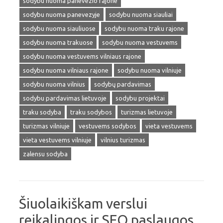
sodybu nuoma panevezio rajone
sodybu nuoma panevezyje
sodybu nuoma siauliai
sodybu nuoma siauliuose
sodybu nuoma traku rajone
sodybu nuoma trakuose
sodybu nuoma vestuvems
sodybu nuoma vestuvems vilniaus rajone
sodybu nuoma vilniaus rajone
sodybu nuoma vilniuje
sodybu nuoma vilnius
sodybų pardavimas
sodybu pardavimas lietuvoje
sodybu projektai
traku sodyba
traku sodybos
turizmas lietuvoje
turizmas vilniuje
vestuvems sodybos
vieta vestuvems
vieta vestuvems vilniuje
vilnius turizmas
zalensu sodyba
Šiuolaikiškam verslui
reikalingos ir SEO paslaugos