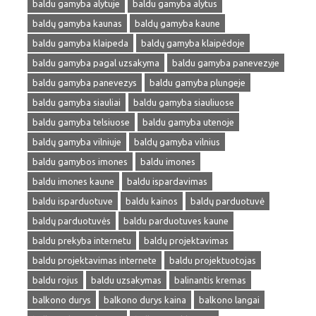
baldu gamyba alytuje
baldu gamyba alytus
baldų gamyba kaunas
baldų gamyba kaune
baldu gamyba klaipeda
baldų gamyba klaipėdoje
baldu gamyba pagal uzsakyma
baldu gamyba panevezyje
baldu gamyba panevezys
baldu gamyba plungeje
baldu gamyba siauliai
baldu gamyba siauliuose
baldu gamyba telsiuose
baldu gamyba utenoje
baldų gamyba vilniuje
baldų gamyba vilnius
baldu gamybos imones
baldu imones
baldu imones kaune
baldu ispardavimas
baldu isparduotuve
baldu kainos
baldų parduotuvė
baldų parduotuvės
baldu parduotuves kaune
baldu prekyba internetu
baldų projektavimas
baldu projektavimas internete
baldu projektuotojas
baldu rojus
baldu uzsakymas
balinantis kremas
balkono durys
balkono durys kaina
balkono langai