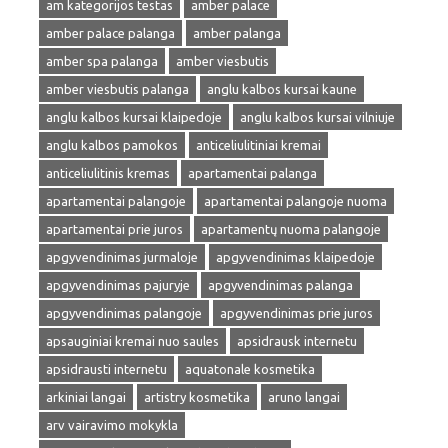
am kategorijos testas
amber palace
amber palace palanga
amber palanga
amber spa palanga
amber viesbutis
amber viesbutis palanga
anglu kalbos kursai kaune
anglu kalbos kursai klaipedoje
anglu kalbos kursai vilniuje
anglu kalbos pamokos
anticeliulitiniai kremai
anticeliulitinis kremas
apartamentai palanga
apartamentai palangoje
apartamentai palangoje nuoma
apartamentai prie juros
apartamentų nuoma palangoje
apgyvendinimas jurmaloje
apgyvendinimas klaipedoje
apgyvendinimas pajuryje
apgyvendinimas palanga
apgyvendinimas palangoje
apgyvendinimas prie juros
apsauginiai kremai nuo saules
apsidrausk internetu
apsidrausti internetu
aquatonale kosmetika
arkiniai langai
artistry kosmetika
aruno langai
arv vairavimo mokykla