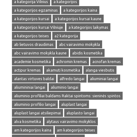
a kategorija Vilnius
a kategorijos
a kategorijos egzaminas
a kategorijos kaina
a kategorijos kursai
a kategorijos kursai kaune
a kategorijos kursai Vilniuje
a kategorijos laikymas
a kategorijos teises
a2 kategorija
ab lietuvos draudimas
abc vairavimo mokykla
abc vairavimo mokykla kaune
abidis kosmetika
academie kosmetika
achromin kremas
acnofan kremas
actipur kremas
akamuti kosmetika
alanga viesbutis
alantas virtuves baldai
alfredo langai
aliuminiai langai
aliumininiai langai
aliuminio langai
aliuminio profiliai baldams Raktai spintoms: sieninės spintos
aliuminio profilio langai
aluplast langai
aluplast langai atsiliepimai
aluplasto langai
alva kosmetika
alytaus vairavimo mokyklos
am kategorijos kaina
am kategorijos teises