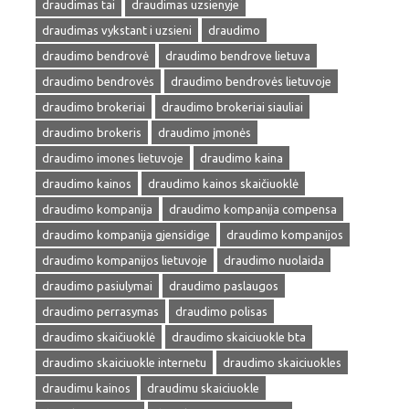
draudimas tai
draudimas uzsienyje
draudimas vykstant i uzsieni
draudimo
draudimo bendrovė
draudimo bendrove lietuva
draudimo bendrovės
draudimo bendrovės lietuvoje
draudimo brokeriai
draudimo brokeriai siauliai
draudimo brokeris
draudimo įmonės
draudimo imones lietuvoje
draudimo kaina
draudimo kainos
draudimo kainos skaičiuoklė
draudimo kompanija
draudimo kompanija compensa
draudimo kompanija gjensidige
draudimo kompanijos
draudimo kompanijos lietuvoje
draudimo nuolaida
draudimo pasiulymai
draudimo paslaugos
draudimo perrasymas
draudimo polisas
draudimo skaičiuoklė
draudimo skaiciuokle bta
draudimo skaiciuokle internetu
draudimo skaiciuokles
draudimu kainos
draudimu skaiciuokle