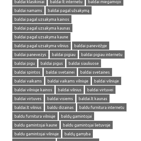
baldai klasikiniai
baldai lt internetu
baldai miegamojo
baldai namams
baldai pagal užsakymą
baldai pagal uzsakyma kainos
baldai pagal uzsakyma kaunas
baldai pagal uzsakyma kaune
baldai pagal uzsakyma vilnius
baldai panevėžyje
baldai panevezys
baldai pigiau
baldai pigiau internetu
baldai pigu
baldai pigus
baldai siauliuose
baldai spintos
baldai svetainei
baldai svetaines
baldai vaikams
baldai vaikams vilniuje
baldai vilniuje
baldai vilniuje kainos
baldai vilnius
baldai virtuvei
baldai virtuves
baldai visiems
baldai.lt kaunas
baldai.lt vilnius
baldu dizainas
baldu furnitura internetu
baldu furnitura vilniuje
baldų gamintojai
baldu gamintojai kaune
baldu gamintojai lietuvoje
baldu gamintojai vilniuje
baldų gamyba