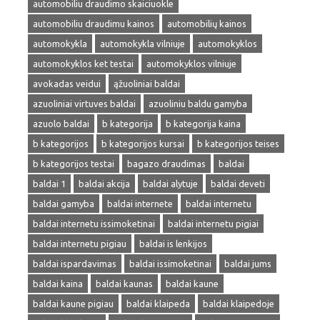
automobiliu draudimo skaiciuokle
automobiliu draudimu kainos
automobilių kainos
automokykla
automokykla vilniuje
automokyklos
automokyklos ket testai
automokyklos vilniuje
avokadas veidui
ąžuoliniai baldai
azuoliniai virtuves baldai
azuoliniu baldu gamyba
azuolo baldai
b kategorija
b kategorija kaina
b kategorijos
b kategorijos kursai
b kategorijos teises
b kategorijos testai
bagazo draudimas
baldai
baldai 1
baldai akcija
baldai alytuje
baldai deveti
baldai gamyba
baldai internete
baldai internetu
baldai internetu issimoketinai
baldai internetu pigiai
baldai internetu pigiau
baldai is lenkijos
baldai ispardavimas
baldai issimoketinai
baldai jums
baldai kaina
baldai kaunas
baldai kaune
baldai kaune pigiau
baldai klaipeda
baldai klaipedoje