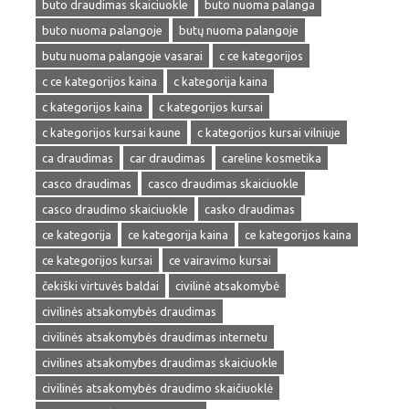
buto draudimas skaiciuokle
buto nuoma palanga
buto nuoma palangoje
butų nuoma palangoje
butu nuoma palangoje vasarai
c ce kategorijos
c ce kategorijos kaina
c kategorija kaina
c kategorijos kaina
c kategorijos kursai
c kategorijos kursai kaune
c kategorijos kursai vilniuje
ca draudimas
car draudimas
careline kosmetika
casco draudimas
casco draudimas skaiciuokle
casco draudimo skaiciuokle
casko draudimas
ce kategorija
ce kategorija kaina
ce kategorijos kaina
ce kategorijos kursai
ce vairavimo kursai
čekiški virtuvės baldai
civilinė atsakomybė
civilinės atsakomybės draudimas
civilinės atsakomybės draudimas internetu
civilines atsakomybes draudimas skaiciuokle
civilinės atsakomybės draudimo skaičiuoklė