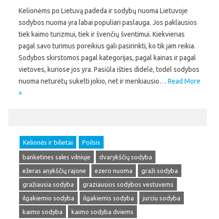
Kelionėms po Lietuvą padeda ir sodybų nuoma Lietuvoje
sodybos nuoma yra labai populiari paslauga. Jos paklausios
tiek kaimo turizmui, tiek ir švenčių šventimui. Kiekvienas
pagal savo turimus poreikius gali pasirinkti, ko tik jam reikia.
Sodybos skirstomos pagal kategorijas, pagal kainas ir pagal
vietoves, kuriose jos yra. Pasiūla išties didelė, todėl sodybos
nuoma neturėtų sukelti jokio, net ir menkiausio…
Read More
»
Kelionės ir bilietai
Poilsis
banketines sales vilniuje
dvarykščių sodyba
ežeras anykščių rajone
ezero nuoma
graži sodyba
gražiausia sodyba
graziausios sodybos vestuvems
ilgakiemio sodyba
ilgakiemis sodyba
jurciu sodyba
kaimo sodyba
kaimo sodyba dviems