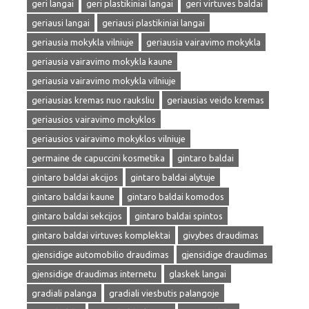
geri langai
geri plastikiniai langai
geri virtuves baldai
geriausi langai
geriausi plastikiniai langai
geriausia mokykla vilniuje
geriausia vairavimo mokykla
geriausia vairavimo mokykla kaune
geriausia vairavimo mokykla vilniuje
geriausias kremas nuo rauksliu
geriausias veido kremas
geriausios vairavimo mokyklos
geriausios vairavimo mokyklos vilniuje
germaine de capuccini kosmetika
gintaro baldai
gintaro baldai akcijos
gintaro baldai alytuje
gintaro baldai kaune
gintaro baldai komodos
gintaro baldai sekcijos
gintaro baldai spintos
gintaro baldai virtuves komplektai
givybes draudimas
gjensidige automobilio draudimas
gjensidige draudimas
gjensidige draudimas internetu
glaskek langai
gradiali palanga
gradiali viesbutis palangoje