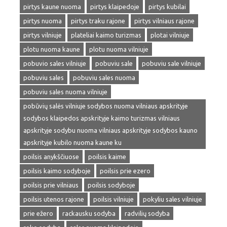
pirtys kaune nuoma
pirtys klaipedoje
pirtys kubilai
pirtys nuoma
pirtys traku rajone
pirtys vilniaus rajone
pirtys vilniuje
plateliai kaimo turizmas
plotai vilniuje
plotu nuoma kaune
plotu nuoma vilniuje
pobuvio sales vilniuje
pobuviu sale
pobuviu sale vilniuje
pobuviu sales
pobuviu sales nuoma
pobuviu sales nuoma vilniuje
pobūvių salės vilniuje sodybos nuoma vilniaus apskrityje
sodybos klaipedos apskrityje kaimo turizmas vilniaus
apskrityje sodybu nuoma vilniaus apskrityje sodybos kauno
apskrityje kubilo nuoma kaune ku
poilsis anykščiuose
poilsis kaime
poilsis kaimo sodyboje
poilsis prie ezero
poilsis prie vilniaus
poilsis sodyboje
poilsis utenos rajone
poilsis vilniuje
pokyliu sales vilniuje
prie ežero
rackausku sodyba
radvilių sodyba