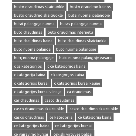
busto draudimas skaiciuokle
busto draudimo kainos
busto draudimo skaiciuokle
butai nuomai palangoje
butai palangoje nuoma
butas palangoje nuoma
buto draudimas
buto draudimas internetu
buto draudimas kaina
buto draudimas skaiciuokle
buto nuoma palanga
buto nuoma palangoje
butų nuoma palangoje
butu nuoma palangoje vasarai
c ce kategorijos
c ce kategorijos kaina
c kategorija kaina
c kategorijos kaina
c kategorijos kursai
c kategorijos kursai kaune
c kategorijos kursai vilniuje
ca draudimas
car draudimas
casco draudimas
casco draudimas skaiciuokle
casco draudimo skaiciuokle
casko draudimas
ce kategorija
ce kategorija kaina
ce kategorijos kaina
ce kategorijos kursai
ce vairavimo kursai
čekiški virtuvės baldai