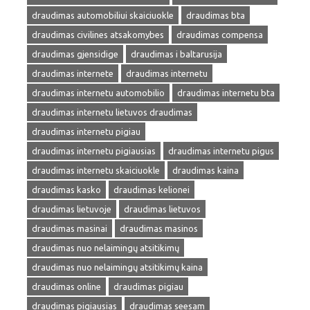
draudimas automobiliui skaiciuokle
draudimas bta
draudimas civilines atsakomybes
draudimas compensa
draudimas gjensidige
draudimas i baltarusija
draudimas internete
draudimas internetu
draudimas internetu automobilio
draudimas internetu bta
draudimas internetu lietuvos draudimas
draudimas internetu pigiau
draudimas internetu pigiausias
draudimas internetu pigus
draudimas internetu skaiciuokle
draudimas kaina
draudimas kasko
draudimas kelionei
draudimas lietuvoje
draudimas lietuvos
draudimas masinai
draudimas masinos
draudimas nuo nelaimingų atsitikimų
draudimas nuo nelaimingų atsitikimų kaina
draudimas online
draudimas pigiau
draudimas pigiausias
draudimas seesam