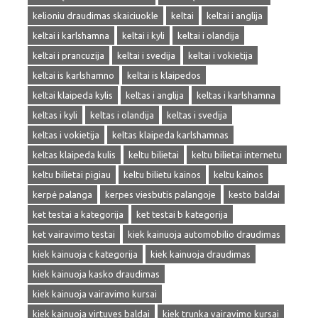
kelioniu draudimas skaiciuokle
keltai
keltai i anglija
keltai i karlshamna
keltai i kyli
keltai i olandija
keltai i prancuzija
keltai i svedija
keltai i vokietija
keltai is karlshamno
keltai is klaipedos
keltai klaipeda kylis
keltas i anglija
keltas i karlshamna
keltas i kyli
keltas i olandija
keltas i svedija
keltas i vokietija
keltas klaipeda karlshamnas
keltas klaipeda kulis
keltu bilietai
keltu bilietai internetu
keltu bilietai pigiau
keltu bilietu kainos
keltu kainos
kerpė palanga
kerpes viesbutis palangoje
kesto baldai
ket testai a kategorija
ket testai b kategorija
ket vairavimo testai
kiek kainuoja automobilio draudimas
kiek kainuoja c kategorija
kiek kainuoja draudimas
kiek kainuoja kasko draudimas
kiek kainuoja vairavimo kursai
kiek kainuoja virtuves baldai
kiek trunka vairavimo kursai