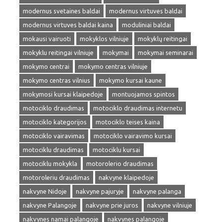
modernus svetaines baldai
modernus virtuves baldai
modernus virtuves baldai kaina
moduliniai baldai
mokausi vairuoti
mokyklos vilniuje
mokyklų reitingai
mokyklu reitingai vilniuje
mokymai
mokymai seminarai
mokymo centrai
mokymo centras vilniuje
mokymo centras vilnius
mokymo kursai kaune
mokymosi kursai klaipedoje
montuojamos spintos
motociklo draudimas
motociklo draudimas internetu
motociklo kategorijos
motociklo teises kaina
motociklo vairavimas
motociklo vairavimo kursai
motociklu draudimas
motociklu kursai
motociklu mokykla
motorolerio draudimas
motoroleriu draudimas
nakvyne klaipedoje
nakvyne Nidoje
nakvyne pajuryje
nakvyne palanga
nakvyne Palangoje
nakvyne prie juros
nakvyne vilniuje
nakvynes namai palangoje
nakvynes palangoje