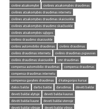
civilinė atsakomybė
civilinės atsakomybės draudimas
civilinės atsakomybės draudimas internetu
civilines atsakomybes draudimas skaiciuokle
civilinės atsakomybės draudimo skaičiuoklė
civilinės atsakomybės sąlygos
civilinio draudimo skaiciuokle
civilinis automobilio draudimas
civilinis draudimas
civilinis draudimas internetu
civilinis draudimas pigiausias
civilinis draudimas skaiciuokle
cmr draudimas
compensa automobilio draudimas
compensa draudimas
compensa draudimas internetu
compensa gyvybės draudimas
d kategorijos kursai
dalios baldai
darbo baldai
darudimas
dėvėti baldai
deveti baldai alytuje
deveti baldai kaunas
dėvėti baldai kaune
deveti baldai utenoje
deveti baldai vilniuje
deveti baldai vilnius