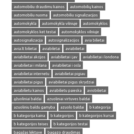
automobiliu draudimu kainos
automobilių kainos
automobiliu nuoma
automobiliu signalizacijos
automokykla
automokykla vilniuje
automokyklos
automokyklos ket testai
automokyklos vilniuje
autosignalizacija
autosignalizacijos
avia bilietai
avia.lt bilietai
aviabiletai
aviabilietai
aviabilietai akcijos
aviabilietai i jav
aviabilietai i londona
aviabilietai i milana
aviabilietai i osla
aviabilietai internetu
aviabilietai pigiau
aviabilietai pigus
aviabilietai pigus skrydziai
aviabilietu kainos
aviabilietu paieska
aviobilietai
ąžuoliniai baldai
azuoliniai virtuves baldai
azuoliniu baldu gamyba
azuolo baldai
b kategorija
b kategorija kaina
b kategorijos
b kategorijos kursai
b kategorijos teises
b kategorijos testai
bagažas lėktuve
bagazo draudimas