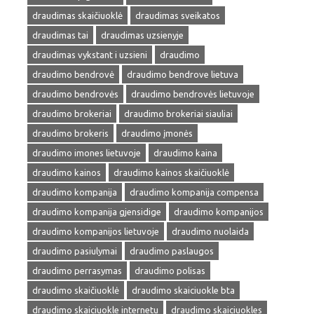
draudimas skaičiuoklė
draudimas sveikatos
draudimas tai
draudimas uzsienyje
draudimas vykstant i uzsieni
draudimo
draudimo bendrovė
draudimo bendrove lietuva
draudimo bendrovės
draudimo bendrovės lietuvoje
draudimo brokeriai
draudimo brokeriai siauliai
draudimo brokeris
draudimo įmonės
draudimo imones lietuvoje
draudimo kaina
draudimo kainos
draudimo kainos skaičiuoklė
draudimo kompanija
draudimo kompanija compensa
draudimo kompanija gjensidige
draudimo kompanijos
draudimo kompanijos lietuvoje
draudimo nuolaida
draudimo pasiulymai
draudimo paslaugos
draudimo perrasymas
draudimo polisas
draudimo skaičiuoklė
draudimo skaiciuokle bta
draudimo skaiciuokle internetu
draudimo skaiciuokles