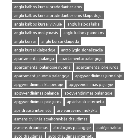
anglu kalbos kursai pradedantiesiems
anglu kalbos kursai pradedantiesiems klaipedoje
anglu kalbos kursai vilniuje
anglu kalbos laikai
anglu kalbos mokymasis
anglu kalbos pamokos
anglu kursai
anglu kursai klaipeda
anglu kursai klaipedoje
antro lygio signalizacija
apartamentai palanga
apartamentai palangoje
apartamentai palangoje nuoma
apartamentai prie juros
apartamentų nuoma palangoje
apgyvendinimas jurmaloje
apgyvendinimas klaipedoje
apgyvendinimas pajuryje
apgyvendinimas palanga
apgyvendinimas palangoje
apgyvendinimas prie juros
apsidrausk internetu
apsidrausti internetu
arv vairavimo mokykla
asmens civilinės atsakomybės draudimas
asmens draudimas
atostogos palangoje
audėjo baldai
auto draudimas
auto draudimas internetu