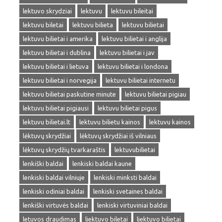
lektuvo skrydziai
lektuvu
lektuvu bileitai
lektuvu biletai
lektuvu bilieta
lektuvu bilietai
lektuvu bilietai i amerika
lektuvu bilietai i anglija
lektuvu bilietai i dublina
lektuvu bilietai i jav
lektuvu bilietai i lietuva
lektuvu bilietai i londona
lektuvu bilietai i norvegija
lektuvu bilietai internetu
lektuvu bilietai paskutine minute
lektuvu bilietai pigiau
lektuvu bilietai pigiausi
lektuvu bilietai pigus
lektuvu bilietai.lt
lektuvu bilietu kainos
lektuvu kainos
lėktuvų skrydžiai
lėktuvų skrydžiai iš vilniaus
lėktuvų skrydžių tvarkaraštis
lektuvubilietai
lenkiški baldai
lenkiski baldai kaune
lenkiski baldai vilniuje
lenkiski minksti baldai
lenkiski odiniai baldai
lenkiski svetaines baldai
lenkiški virtuvės baldai
lenkiski virtuviniai baldai
letuvos draudimas
liektuvo biletai
liektuvo bilietai