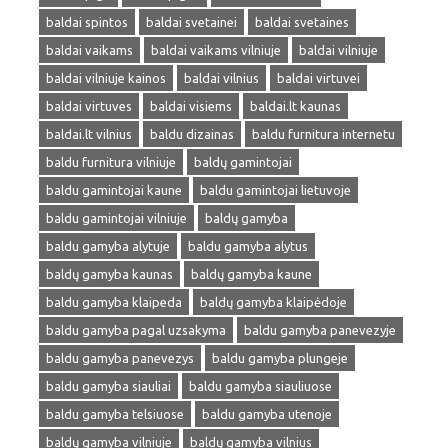
baldai spintos
baldai svetainei
baldai svetaines
baldai vaikams
baldai vaikams vilniuje
baldai vilniuje
baldai vilniuje kainos
baldai vilnius
baldai virtuvei
baldai virtuves
baldai visiems
baldai.lt kaunas
baldai.lt vilnius
baldu dizainas
baldu furnitura internetu
baldu furnitura vilniuje
baldų gamintojai
baldu gamintojai kaune
baldu gamintojai lietuvoje
baldu gamintojai vilniuje
baldų gamyba
baldu gamyba alytuje
baldu gamyba alytus
baldų gamyba kaunas
baldų gamyba kaune
baldu gamyba klaipeda
baldų gamyba klaipėdoje
baldu gamyba pagal uzsakyma
baldu gamyba panevezyje
baldu gamyba panevezys
baldu gamyba plungeje
baldu gamyba siauliai
baldu gamyba siauliuose
baldu gamyba telsiuose
baldu gamyba utenoje
baldų gamyba vilniuje
baldų gamyba vilnius