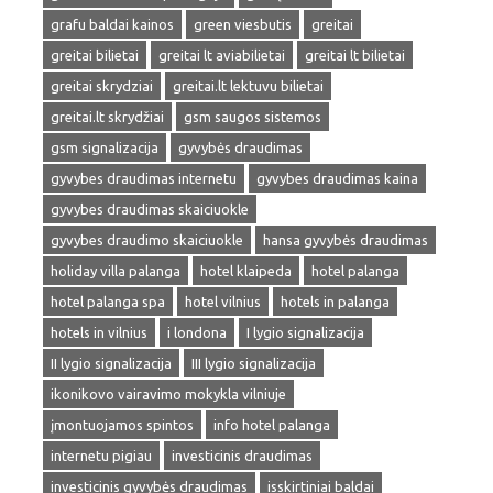
grafu baldai kainos
green viesbutis
greitai
greitai bilietai
greitai lt aviabilietai
greitai lt bilietai
greitai skrydziai
greitai.lt lektuvu bilietai
greitai.lt skrydžiai
gsm saugos sistemos
gsm signalizacija
gyvybės draudimas
gyvybes draudimas internetu
gyvybes draudimas kaina
gyvybes draudimas skaiciuokle
gyvybes draudimo skaiciuokle
hansa gyvybės draudimas
holiday villa palanga
hotel klaipeda
hotel palanga
hotel palanga spa
hotel vilnius
hotels in palanga
hotels in vilnius
i londona
I lygio signalizacija
II lygio signalizacija
III lygio signalizacija
ikonikovo vairavimo mokykla vilniuje
įmontuojamos spintos
info hotel palanga
internetu pigiau
investicinis draudimas
investicinis gyvybės draudimas
isskirtiniai baldai