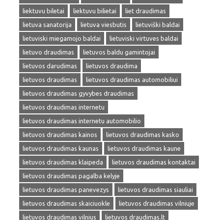
liektuvu biletai
liektuvu bilietai
liet draudimas
lietuva sanatorija
lietuva viesbutis
lietuviški baldai
lietuviski miegamojo baldai
lietuviski virtuves baldai
lietuvo draudimas
lietuvos baldu gamintojai
lietuvos darudimas
lietuvos draudima
lietuvos draudimas
lietuvos draudimas automobiliui
lietuvos draudimas gyvybes draudimas
lietuvos draudimas internetu
lietuvos draudimas internetu automobilio
lietuvos draudimas kainos
lietuvos draudimas kasko
lietuvos draudimas kaunas
lietuvos draudimas kaune
lietuvos draudimas klaipeda
lietuvos draudimas kontaktai
lietuvos draudimas pagalba kelyje
lietuvos draudimas panevezys
lietuvos draudimas siauliai
lietuvos draudimas skaiciuokle
lietuvos draudimas vilniuje
lietuvos draudimas vilnius
lietuvos draudimas.lt