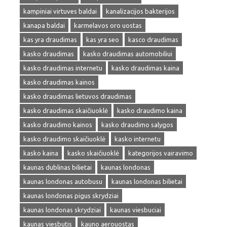
kampiniai virtuves baldai
kanalizacijos bakterijos
kanapa baldai
karmelavos oro uostas
kas yra draudimas
kas yra seo
kasco draudimas
kasko draudimas
kasko draudimas automobiliui
kasko draudimas internetu
kasko draudimas kaina
kasko draudimas kainos
kasko draudimas lietuvos draudimas
kasko draudimas skaičiuoklė
kasko draudimo kaina
kasko draudimo kainos
kasko draudimo salygos
kasko draudimo skaičiuoklė
kasko internetu
kasko kaina
kasko skaičiuoklė
kategorijos vairavimo
kaunas dublinas bilietai
kaunas londonas
kaunas londonas autobusu
kaunas londonas bilietai
kaunas londonas pigus skrydziai
kaunas londonas skrydziai
kaunas viesbuciai
kaunas viesbutis
kauno aerouostas