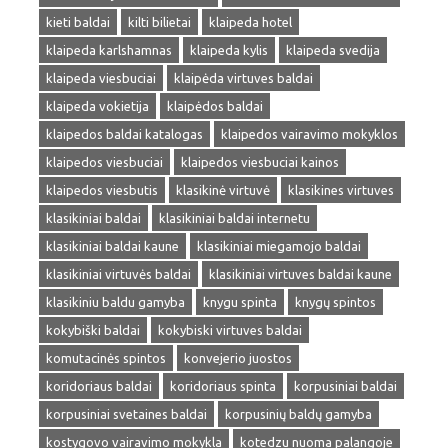
kieti baldai
kilti bilietai
klaipeda hotel
klaipeda karlshamnas
klaipeda kylis
klaipeda svedija
klaipeda viesbuciai
klaipėda virtuves baldai
klaipeda vokietija
klaipėdos baldai
klaipedos baldai katalogas
klaipedos vairavimo mokyklos
klaipedos viesbuciai
klaipedos viesbuciai kainos
klaipedos viesbutis
klasikinė virtuvė
klasikines virtuves
klasikiniai baldai
klasikiniai baldai internetu
klasikiniai baldai kaune
klasikiniai miegamojo baldai
klasikiniai virtuvės baldai
klasikiniai virtuves baldai kaune
klasikiniu baldu gamyba
knygu spinta
knygų spintos
kokybiški baldai
kokybiski virtuves baldai
komutacinės spintos
konvejerio juostos
koridoriaus baldai
koridoriaus spinta
korpusiniai baldai
korpusiniai svetaines baldai
korpusinių baldų gamyba
kostygovo vairavimo mokykla
kotedzu nuoma palangoje