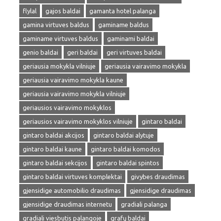
flylal
gajos baldai
gamanta hotel palanga
gamina virtuves baldus
gaminame baldus
gaminame virtuves baldus
gaminami baldai
genio baldai
geri baldai
geri virtuves baldai
geriausia mokykla vilniuje
geriausia vairavimo mokykla
geriausia vairavimo mokykla kaune
geriausia vairavimo mokykla vilniuje
geriausios vairavimo mokyklos
geriausios vairavimo mokyklos vilniuje
gintaro baldai
gintaro baldai akcijos
gintaro baldai alytuje
gintaro baldai kaune
gintaro baldai komodos
gintaro baldai sekcijos
gintaro baldai spintos
gintaro baldai virtuves komplektai
givybes draudimas
gjensidige automobilio draudimas
gjensidige draudimas
gjensidige draudimas internetu
gradiali palanga
gradiali viesbutis palangoje
grafų baldai