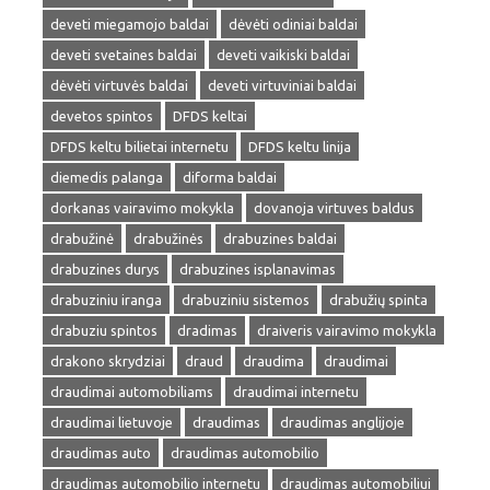
deveti miegamojo baldai
dėvėti odiniai baldai
deveti svetaines baldai
deveti vaikiski baldai
dėvėti virtuvės baldai
deveti virtuviniai baldai
devetos spintos
DFDS keltai
DFDS keltu bilietai internetu
DFDS keltu linija
diemedis palanga
diforma baldai
dorkanas vairavimo mokykla
dovanoja virtuves baldus
drabužinė
drabužinės
drabuzines baldai
drabuzines durys
drabuzines isplanavimas
drabuziniu iranga
drabuziniu sistemos
drabužių spinta
drabuziu spintos
dradimas
draiveris vairavimo mokykla
drakono skrydziai
draud
draudima
draudimai
draudimai automobiliams
draudimai internetu
draudimai lietuvoje
draudimas
draudimas anglijoje
draudimas auto
draudimas automobilio
draudimas automobilio internetu
draudimas automobiliui