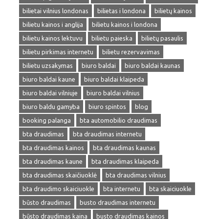
bilietai vilnius londonas
bilietas i londona
bilietų kainos
bilietu kainos i anglija
bilietu kainos i londona
bilietu kainos lektuvu
bilietu paieska
bilietų pasaulis
bilietu pirkimas internetu
bilietu rezervavimas
bilietu uzsakymas
biuro baldai
biuro baldai kaunas
biuro baldai kaune
biuro baldai klaipeda
biuro baldai vilniuje
biuro baldai vilnius
biuro baldu gamyba
biuro spintos
blog
booking palanga
bta automobilio draudimas
bta draudimas
bta draudimas internetu
bta draudimas kainos
bta draudimas kaunas
bta draudimas kaune
bta draudimas klaipeda
bta draudimas skaičiuoklė
bta draudimas vilnius
bta draudimo skaiciuokle
bta internetu
bta skaiciuokle
būsto draudimas
busto draudimas internetu
būsto draudimas kaina
busto draudimas kainos