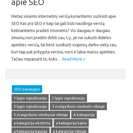
apie SEO
Metas visiems internetinį verslą kuriantiems sužinoti apie
SEO Kas yra SEO ir kaip tai gali būti naudinga verslą
ketinantiems pradėti žmonėms? Vis daugiau ir daugiau
žmonių nori pradėti dirbti sau, t.y., jei ne sukurti didelės
apimties verslą, tai bent susikurti svajonių darbo vietą sau,
kuri taip pat prilygsta verslui, nors ir labai mažos apimties.
Tačiau nepaisant to, koks…
Read More »
SEO paslaugos
1 lygio signalizacija
2 lygio signalizacija
3 lygio signalizacija
3 zvaigzduciu viesbutis vilniuje
5 zvaigzduciu viesbuciai vilniuje
A kategorija
a kategorija eksternu
a kategorija kaina
a kategorija kaunas
a kategorija vilniuje