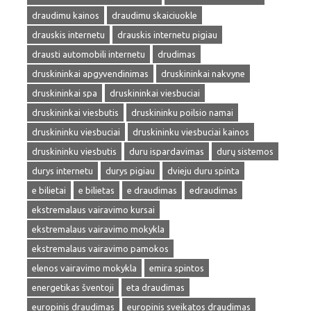
draudimu kainos
draudimu skaiciuokle
drauskis internetu
drauskis internetu pigiau
drausti automobili internetu
drudimas
druskininkai apgyvendinimas
druskininkai nakvyne
druskininkai spa
druskininkai viesbuciai
druskininkai viesbutis
druskininku poilsio namai
druskininku viesbuciai
druskininku viesbuciai kainos
druskininku viesbutis
duru ispardavimas
durų sistemos
durys internetu
durys pigiau
dvieju duru spinta
e bilietai
e bilietas
e draudimas
edraudimas
ekstremalaus vairavimo kursai
ekstremalaus vairavimo mokykla
ekstremalaus vairavimo pamokos
elenos vairavimo mokykla
emira spintos
energetikas šventoji
eta draudimas
europinis draudimas
europinis sveikatos draudimas