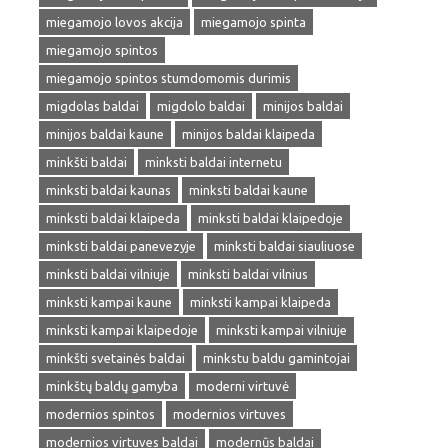
miegamojo lovos akcija
miegamojo spinta
miegamojo spintos
miegamojo spintos stumdomomis durimis
migdolas baldai
migdolo baldai
minijos baldai
minijos baldai kaune
minijos baldai klaipeda
minkšti baldai
minksti baldai internetu
minksti baldai kaunas
minksti baldai kaune
minksti baldai klaipeda
minksti baldai klaipedoje
minksti baldai panevezyje
minksti baldai siauliuose
minksti baldai vilniuje
minksti baldai vilnius
minksti kampai kaune
minksti kampai klaipeda
minksti kampai klaipedoje
minksti kampai vilniuje
minkšti svetainės baldai
minkstu baldu gamintojai
minkštų baldų gamyba
moderni virtuvė
modernios spintos
modernios virtuves
modernios virtuves baldai
modernūs baldai