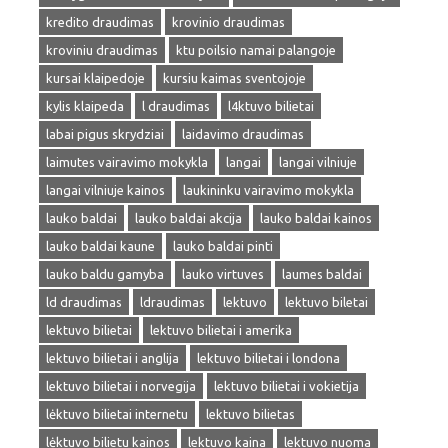
kredito draudimas
krovinio draudimas
kroviniu draudimas
ktu poilsio namai palangoje
kursai klaipedoje
kursiu kaimas sventojoje
kylis klaipeda
l draudimas
l4ktuvo bilietai
labai pigus skrydziai
laidavimo draudimas
laimutes vairavimo mokykla
langai
langai vilniuje
langai vilniuje kainos
laukininku vairavimo mokykla
lauko baldai
lauko baldai akcija
lauko baldai kainos
lauko baldai kaune
lauko baldai pinti
lauko baldu gamyba
lauko virtuves
laumes baldai
ld draudimas
ldraudimas
lektuvo
lektuvo biletai
lektuvo bilietai
lektuvo bilietai i amerika
lektuvo bilietai i anglija
lektuvo bilietai i londona
lektuvo bilietai i norvegija
lektuvo bilietai i vokietija
lėktuvo bilietai internetu
lektuvo bilietas
lėktuvo bilietu kainos
lektuvo kaina
lektuvo nuoma