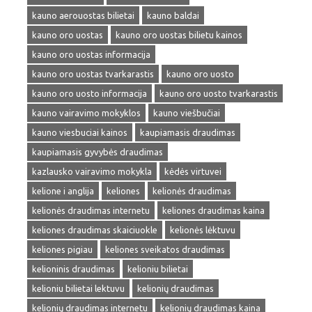
kauno aerouostas bilietai
kauno baldai
kauno oro uostas
kauno oro uostas bilietu kainos
kauno oro uostas informacija
kauno oro uostas tvarkarastis
kauno oro uosto
kauno oro uosto informacija
kauno oro uosto tvarkarastis
kauno vairavimo mokyklos
kauno viešbučiai
kauno viesbuciai kainos
kaupiamasis draudimas
kaupiamasis gyvybės draudimas
kazlausko vairavimo mokykla
kėdės virtuvei
kelione i anglija
keliones
kelionės draudimas
kelionės draudimas internetu
keliones draudimas kaina
keliones draudimas skaiciuokle
kelionės lėktuvu
keliones pigiau
keliones sveikatos draudimas
kelioninis draudimas
kelioniu bilietai
kelioniu bilietai lektuvu
kelionių draudimas
kelionių draudimas internetu
kelionių draudimas kaina