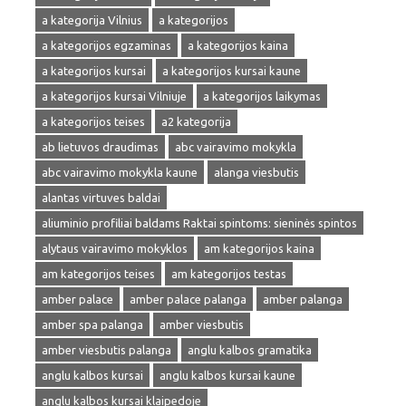
a kategorija Vilnius
a kategorijos
a kategorijos egzaminas
a kategorijos kaina
a kategorijos kursai
a kategorijos kursai kaune
a kategorijos kursai Vilniuje
a kategorijos laikymas
a kategorijos teises
a2 kategorija
ab lietuvos draudimas
abc vairavimo mokykla
abc vairavimo mokykla kaune
alanga viesbutis
alantas virtuves baldai
aliuminio profiliai baldams Raktai spintoms: sieninės spintos
alytaus vairavimo mokyklos
am kategorijos kaina
am kategorijos teises
am kategorijos testas
amber palace
amber palace palanga
amber palanga
amber spa palanga
amber viesbutis
amber viesbutis palanga
anglu kalbos gramatika
anglu kalbos kursai
anglu kalbos kursai kaune
anglu kalbos kursai klaipedoje