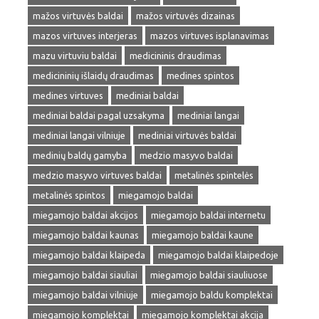
mažos virtuvės baldai
mažos virtuvės dizainas
mazos virtuves interjeras
mazos virtuves isplanavimas
mazu virtuviu baldai
medicininis draudimas
medicininių išlaidų draudimas
medines spintos
medines virtuves
mediniai baldai
mediniai baldai pagal uzsakyma
mediniai langai
mediniai langai vilniuje
mediniai virtuvės baldai
medinių baldų gamyba
medzio masyvo baldai
medzio masyvo virtuves baldai
metalinės spintelės
metalinės spintos
miegamojo baldai
miegamojo baldai akcijos
miegamojo baldai internetu
miegamojo baldai kaunas
miegamojo baldai kaune
miegamojo baldai klaipeda
miegamojo baldai klaipedoje
miegamojo baldai siauliai
miegamojo baldai siauliuose
miegamojo baldai vilniuje
miegamojo baldu komplektai
miegamojo komplektai
miegamojo komplektai akcija