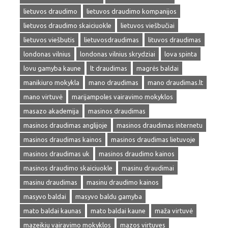
lietuvos draudimo
lietuvos draudimo kompanijos
lietuvos draudimo skaiciuokle
lietuvos viešbučiai
lietuvos viešbutis
lietuvosdraudimas
lituvos draudimas
londonas vilnius
londonas vilnius skrydziai
lova spinta
lovu gamyba kaune
lt draudimas
magrės baldai
manikiuro mokykla
mano draudimas
mano draudimas.lt
mano virtuvė
marijampoles vairavimo mokyklos
masazo akademija
masinos draudimas
masinos draudimas anglijoje
masinos draudimas internetu
masinos draudimas kainos
masinos draudimas lietuvoje
masinos draudimas uk
masinos draudimo kainos
masinos draudimo skaiciuokle
masinu draudimai
masinu draudimas
masinu draudimo kainos
masyvo baldai
masyvo baldu gamyba
mato baldai kaunas
mato baldai kaune
maža virtuvė
mazeikiu vairavimo mokyklos
mazos virtuves