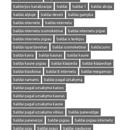
bakterijos kanalizacijai
baldai
baldai 1
baldai akcija
baldai alytuje
baldai deveti
baldai gamyba
baldai internete
baldai internetu
baldai internetu issimoketinai
baldai internetu pigiai
baldai internetu pigiau
baldai is lenkijos
baldai ispardavimas
baldai issimoketinai
baldai jums
baldai kaina
baldai kaunas
baldai kaune
baldai kaune pigiau
baldai klaipeda
baldai klaipedoje
baldai klasikiniai
baldai lt internetu
baldai miegamojo
baldai namams
baldai pagal užsakymą
baldai pagal uzsakyma kainos
baldai pagal uzsakyma kaunas
baldai pagal uzsakyma kaune
baldai pagal uzsakyma vilnius
baldai panevėžyje
baldai panevezys
baldai pigiau
baldai pigiau internetu
baldai pigu
baldai pigus
baldai siauliuose