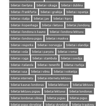
bilietai i berlyna
bilietai i cikaga
bilietai i dublina
bilietai i frankfurta
bilietai i graikija
bilietai i ispanija
bilietai i italija
bilietai į jav
bilietai i kipra
bilietai i kopenhaga
bilietai i lietuva
bilietai į londoną
bilietai i londona is kauno
bilietai i londona lektuvu
bilietai i londona pigus
bilietai i maskva
bilietai i niujorka
bilietai i norvegija
bilietai i olandija
bilietai i osla
bilietai i paryziu
bilietai i roma
bilietai i ryga
bilietai i stambula
bilietai i svedija
bilietai i tailanda
bilietai i tenerife
bilietai i turkija
bilietai i usa
bilietai i vilniu
bilietai i vokietija
bilietai internetu
bilietai internetu lektuvu
bilietai kaunas londonas
bilietai lektuvo
bilietai lėktuvu
bilietai lektuvu pigiau
bilietai lektuvui
bilietai londonas
bilietai londonas vilnius
bilietai pigiau
bilietai pigus
bilietai pigus skrydziai
bilietai skrydziai
bilietai traukiniu