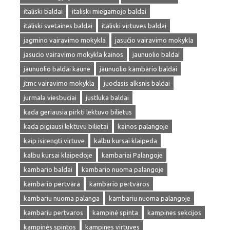
italiski baldai
italiski miegamojo baldai
italiski svetaines baldai
italiski virtuves baldai
jagmino vairavimo mokykla
jasučio vairavimo mokykla
jasucio vairavimo mokykla kainos
jaunuolio baldai
jaunuolio baldai kaune
jaunuolio kambario baldai
jtmc vairavimo mokykla
juodasis alksnis baldai
jurmala viesbuciai
justluka baldai
kada geriausia pirkti lektuvo bilietus
kada pigiausi lektuvu bilietai
kainos palangoje
kaip isirengti virtuve
kalbu kursai klaipeda
kalbu kursai klaipedoje
kambariai Palangoje
kambario baldai
kambario nuoma palangoje
kambario pertvara
kambario pertvaros
kambariu nuoma palanga
kambariu nuoma palangoje
kambariu pertvaros
kampinė spinta
kampines sekcijos
kampinės spintos
kampines virtuves