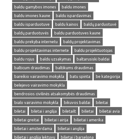
baldu gamybos imones
baldu imones
baldu imones kaune
baldu ispardavimas
baldu isparduotuve
baldu kainos
baldų parduotuvė
baldų parduotuvės
baldu parduotuves kaune
baldu prekyba internetu
baldų projektavimas
baldu projektavimas internete
baldu projektuotojas
baldu rojus
baldu uzsakymas
baltarusiski baldai
balticum draudimas
baltikums draudimas
bareikio vairavimo mokykla
batu spinta
be kategorija
belejevo vairavimo mokykla
bendrosios civilinės atsakomybės draudimas
bialo vairavimo mokykla
bikuvos baldai
bileitai
biletai
biletai i anglija
biletailt
bilietai
bilietai avia
bilietai greitai
bilietai i airija
bilietai i amerika
bilietai i amsterdama
bilietai i anglija
bilietai i anglija lektuvu
bilietai i barselona