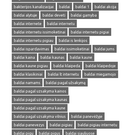
bakterijos kanalizacijai
baldai
baldai 1
baldai akcija
baldai alytuje
baldai deveti
baldai gamyba
baldai internete
baldai internetu
baldai internetu issimoketinai
baldai internetu pigiai
baldai internetu pigiau
baldai is lenkijos
baldai ispardavimas
baldai issimoketinai
baldai jums
baldai kaina
baldai kaunas
baldai kaune
baldai kaune pigiau
baldai klaipeda
baldai klaipedoje
baldai klasikiniai
baldai lt internetu
baldai miegamojo
baldai namams
baldai pagal užsakymą
baldai pagal uzsakyma kainos
baldai pagal uzsakyma kaunas
baldai pagal uzsakyma kaune
baldai pagal uzsakyma vilnius
baldai panevėžyje
baldai panevezys
baldai pigiau
baldai pigiau internetu
baldai pigu
baldai pigus
baldai siauliuose