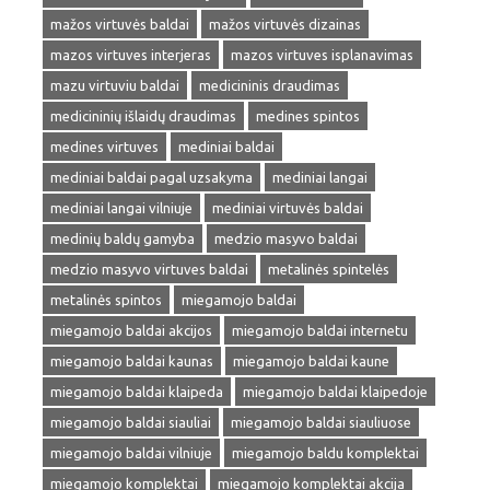
mažos virtuvės baldai
mažos virtuvės dizainas
mazos virtuves interjeras
mazos virtuves isplanavimas
mazu virtuviu baldai
medicininis draudimas
medicininių išlaidų draudimas
medines spintos
medines virtuves
mediniai baldai
mediniai baldai pagal uzsakyma
mediniai langai
mediniai langai vilniuje
mediniai virtuvės baldai
medinių baldų gamyba
medzio masyvo baldai
medzio masyvo virtuves baldai
metalinės spintelės
metalinės spintos
miegamojo baldai
miegamojo baldai akcijos
miegamojo baldai internetu
miegamojo baldai kaunas
miegamojo baldai kaune
miegamojo baldai klaipeda
miegamojo baldai klaipedoje
miegamojo baldai siauliai
miegamojo baldai siauliuose
miegamojo baldai vilniuje
miegamojo baldu komplektai
miegamojo komplektai
miegamojo komplektai akcija