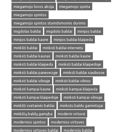
miegamojo lovos akcija
miegamojo spinta
miegamojo spintos
miegamojo spintos stumdomomis durimis
migdolas baldai
migdolo baldai
minijos baldai
minijos baldai kaune
minijos baldai klaipeda
minkšti baldai
minksti baldai internetu
minksti baldai kaunas
minksti baldai kaune
minksti baldai klaipeda
minksti baldai klaipedoje
minksti baldai panevezyje
minksti baldai siauliuose
minksti baldai vilniuje
minksti baldai vilnius
minksti kampai kaune
minksti kampai klaipeda
minksti kampai klaipedoje
minksti kampai vilniuje
minkšti svetainės baldai
minkstu baldu gamintojai
minkštų baldų gamyba
moderni virtuvė
modernios spintos
modernios virtuves
modernios virtuves baldai
modernūs baldai