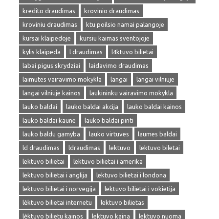
kredito draudimas
krovinio draudimas
kroviniu draudimas
ktu poilsio namai palangoje
kursai klaipedoje
kursiu kaimas sventojoje
kylis klaipeda
l draudimas
l4ktuvo bilietai
labai pigus skrydziai
laidavimo draudimas
laimutes vairavimo mokykla
langai
langai vilniuje
langai vilniuje kainos
laukininku vairavimo mokykla
lauko baldai
lauko baldai akcija
lauko baldai kainos
lauko baldai kaune
lauko baldai pinti
lauko baldu gamyba
lauko virtuves
laumes baldai
ld draudimas
ldraudimas
lektuvo
lektuvo biletai
lektuvo bilietai
lektuvo bilietai i amerika
lektuvo bilietai i anglija
lektuvo bilietai i londona
lektuvo bilietai i norvegija
lektuvo bilietai i vokietija
lėktuvo bilietai internetu
lektuvo bilietas
lėktuvo bilietu kainos
lektuvo kaina
lektuvo nuoma