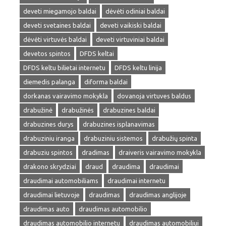
deveti miegamojo baldai
dėvėti odiniai baldai
deveti svetaines baldai
deveti vaikiski baldai
dėvėti virtuvės baldai
deveti virtuviniai baldai
devetos spintos
DFDS keltai
DFDS keltu bilietai internetu
DFDS keltu linija
diemedis palanga
diforma baldai
dorkanas vairavimo mokykla
dovanoja virtuves baldus
drabužinė
drabužinės
drabuzines baldai
drabuzines durys
drabuzines isplanavimas
drabuziniu iranga
drabuziniu sistemos
drabužių spinta
drabuziu spintos
dradimas
draiveris vairavimo mokykla
drakono skrydziai
draud
draudima
draudimai
draudimai automobiliams
draudimai internetu
draudimai lietuvoje
draudimas
draudimas anglijoje
draudimas auto
draudimas automobilio
draudimas automobilio internetu
draudimas automobiliui