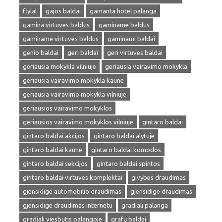
flylal
gajos baldai
gamanta hotel palanga
gamina virtuves baldus
gaminame baldus
gaminame virtuves baldus
gaminami baldai
genio baldai
geri baldai
geri virtuves baldai
geriausia mokykla vilniuje
geriausia vairavimo mokykla
geriausia vairavimo mokykla kaune
geriausia vairavimo mokykla vilniuje
geriausios vairavimo mokyklos
geriausios vairavimo mokyklos vilniuje
gintaro baldai
gintaro baldai akcijos
gintaro baldai alytuje
gintaro baldai kaune
gintaro baldai komodos
gintaro baldai sekcijos
gintaro baldai spintos
gintaro baldai virtuves komplektai
givybes draudimas
gjensidige automobilio draudimas
gjensidige draudimas
gjensidige draudimas internetu
gradiali palanga
gradiali viesbutis palangoje
grafų baldai