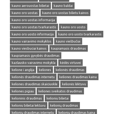
kauno aerouostas bilietai
kauno baldai
kauno oro uostas
kauno oro uostas bilietu kainos
kauno oro uostas informacija
kauno oro uostas tvarkarastis
kauno oro uosto
kauno oro uosto informacija
kauno oro uosto tvarkarastis
kauno vairavimo mokyklos
kauno viešbučiai
kauno viesbuciai kainos
kaupiamasis draudimas
kaupiamasis gyvybės draudimas
kazlausko vairavimo mokykla
kėdės virtuvei
kelione i anglija
keliones
kelionės draudimas
kelionės draudimas internetu
keliones draudimas kaina
keliones draudimas skaiciuokle
kelionės lėktuvu
keliones pigiau
keliones sveikatos draudimas
kelioninis draudimas
kelioniu bilietai
kelioniu bilietai lektuvu
kelionių draudimas
kelionių draudimas internetu
kelionių draudimas kaina