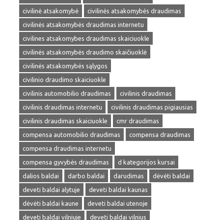
civilinė atsakomybė
civilinės atsakomybės draudimas
civilinės atsakomybės draudimas internetu
civilines atsakomybes draudimas skaiciuokle
civilinės atsakomybės draudimo skaičiuoklė
civilinės atsakomybės sąlygos
civilinio draudimo skaiciuokle
civilinis automobilio draudimas
civilinis draudimas
civilinis draudimas internetu
civilinis draudimas pigiausias
civilinis draudimas skaiciuokle
cmr draudimas
compensa automobilio draudimas
compensa draudimas
compensa draudimas internetu
compensa gyvybės draudimas
d kategorijos kursai
dalios baldai
darbo baldai
darudimas
dėvėti baldai
deveti baldai alytuje
deveti baldai kaunas
dėvėti baldai kaune
deveti baldai utenoje
deveti baldai vilniuje
deveti baldai vilnius