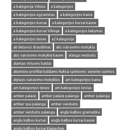
a kategorija Vilnius
a kategorijos
a kategorijos egzaminas
a kategorijos kaina
a kategorijos kursai
a kategorijos kursai kaune
a kategorijos kursai Vilniuje
a kategorijos laikymas
a kategorijos teises
a2 kategorija
ab lietuvos draudimas
abc vairavimo mokykla
abc vairavimo mokykla kaune
alanga viesbutis
alantas virtuves baldai
aliuminio profiliai baldams Raktai spintoms: sieninės spintos
alytaus vairavimo mokyklos
am kategorijos kaina
am kategorijos teises
am kategorijos testas
amber palace
amber palace palanga
amber palanga
amber spa palanga
amber viesbutis
amber viesbutis palanga
anglu kalbos gramatika
anglu kalbos kursai
anglu kalbos kursai kaune
anglu kalbos kursai klaipedoje