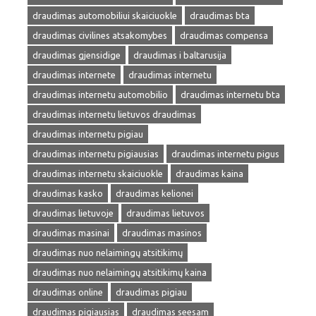
draudimas automobiliui skaiciuokle
draudimas bta
draudimas civilines atsakomybes
draudimas compensa
draudimas gjensidige
draudimas i baltarusija
draudimas internete
draudimas internetu
draudimas internetu automobilio
draudimas internetu bta
draudimas internetu lietuvos draudimas
draudimas internetu pigiau
draudimas internetu pigiausias
draudimas internetu pigus
draudimas internetu skaiciuokle
draudimas kaina
draudimas kasko
draudimas kelionei
draudimas lietuvoje
draudimas lietuvos
draudimas masinai
draudimas masinos
draudimas nuo nelaimingų atsitikimų
draudimas nuo nelaimingų atsitikimų kaina
draudimas online
draudimas pigiau
draudimas pigiausias
draudimas seesam