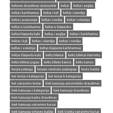
kelioniu draudimas skaiciuokle
keltai
keltai i anglija
keltai i karlshamna
keltai i kyli
keltai i olandija
keltai i prancuzija
keltai i svedija
keltai i vokietija
keltai is karlshamno
keltai is klaipedos
keltai klaipeda kylis
keltas i anglija
keltas i karlshamna
keltas i kyli
keltas i olandija
keltas i svedija
keltas i vokietija
keltas klaipeda karlshamnas
keltas klaipeda kulis
keltu bilietai
keltu bilietai internetu
keltu bilietai pigiau
keltu bilietu kainos
keltu kainos
kerpė palanga
kerpes viesbutis palangoje
kesto baldai
ket testai a kategorija
ket testai b kategorija
ket vairavimo testai
kiek kainuoja automobilio draudimas
kiek kainuoja c kategorija
kiek kainuoja draudimas
kiek kainuoja kasko draudimas
kiek kainuoja vairavimo kursai
kiek kainuoja virtuves baldai
kiek trunka vairavimo kursai