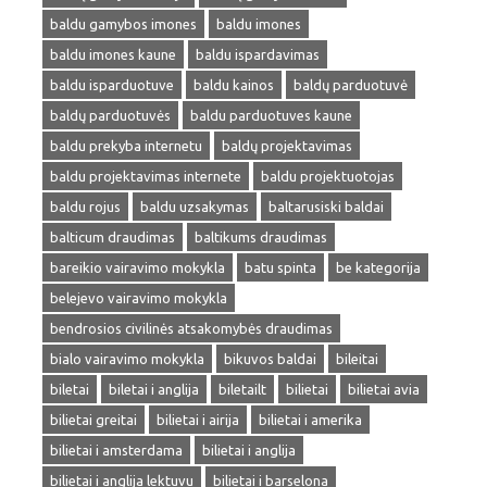
baldu gamybos imones
baldu imones
baldu imones kaune
baldu ispardavimas
baldu isparduotuve
baldu kainos
baldų parduotuvė
baldų parduotuvės
baldu parduotuves kaune
baldu prekyba internetu
baldų projektavimas
baldu projektavimas internete
baldu projektuotojas
baldu rojus
baldu uzsakymas
baltarusiski baldai
balticum draudimas
baltikums draudimas
bareikio vairavimo mokykla
batu spinta
be kategorija
belejevo vairavimo mokykla
bendrosios civilinės atsakomybės draudimas
bialo vairavimo mokykla
bikuvos baldai
bileitai
biletai
biletai i anglija
biletailt
bilietai
bilietai avia
bilietai greitai
bilietai i airija
bilietai i amerika
bilietai i amsterdama
bilietai i anglija
bilietai i anglija lektuvu
bilietai i barselona