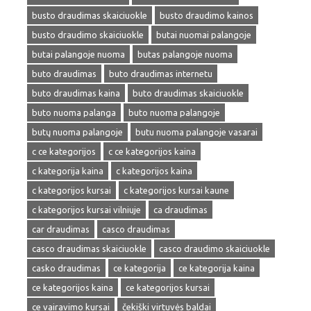
busto draudimas skaiciuokle
busto draudimo kainos
busto draudimo skaiciuokle
butai nuomai palangoje
butai palangoje nuoma
butas palangoje nuoma
buto draudimas
buto draudimas internetu
buto draudimas kaina
buto draudimas skaiciuokle
buto nuoma palanga
buto nuoma palangoje
butų nuoma palangoje
butu nuoma palangoje vasarai
c ce kategorijos
c ce kategorijos kaina
c kategorija kaina
c kategorijos kaina
c kategorijos kursai
c kategorijos kursai kaune
c kategorijos kursai vilniuje
ca draudimas
car draudimas
casco draudimas
casco draudimas skaiciuokle
casco draudimo skaiciuokle
casko draudimas
ce kategorija
ce kategorija kaina
ce kategorijos kaina
ce kategorijos kursai
ce vairavimo kursai
čekiški virtuvės baldai