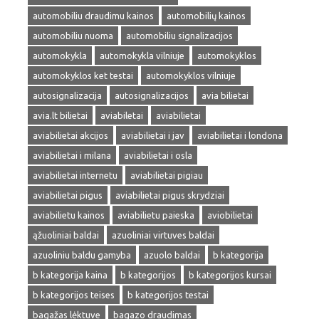
automobiliu draudimu kainos
automobilių kainos
automobiliu nuoma
automobiliu signalizacijos
automokykla
automokykla vilniuje
automokyklos
automokyklos ket testai
automokyklos vilniuje
autosignalizacija
autosignalizacijos
avia bilietai
avia.lt bilietai
aviabiletai
aviabilietai
aviabilietai akcijos
aviabilietai i jav
aviabilietai i londona
aviabilietai i milana
aviabilietai i osla
aviabilietai internetu
aviabilietai pigiau
aviabilietai pigus
aviabilietai pigus skrydziai
aviabilietu kainos
aviabilietu paieska
aviobilietai
ąžuoliniai baldai
azuoliniai virtuves baldai
azuoliniu baldu gamyba
azuolo baldai
b kategorija
b kategorija kaina
b kategorijos
b kategorijos kursai
b kategorijos teises
b kategorijos testai
bagažas lėktuve
bagazo draudimas