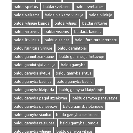
baldai spintos
baldai svetainei
baldai svetaines
baldai vaikams
baldai vaikams vilniuje
baldai vilniuje
baldai vilniuje kainos
baldai vilnius
baldai virtuvei
baldai virtuves
baldai visiems
baldai.lt kaunas
baldai.lt vilnius
baldu dizainas
baldu furnitura internetu
baldu furnitura vilniuje
baldų gamintojai
baldu gamintojai kaune
baldu gamintojai lietuvoje
baldu gamintojai vilniuje
baldų gamyba
baldu gamyba alytuje
baldu gamyba alytus
baldų gamyba kaunas
baldų gamyba kaune
baldu gamyba klaipeda
baldų gamyba klaipėdoje
baldu gamyba pagal uzsakyma
baldu gamyba panevezyje
baldu gamyba panevezys
baldu gamyba plungeje
baldu gamyba siauliai
baldu gamyba siauliuose
baldu gamyba telsiuose
baldu gamyba utenoje
baldų gamyba vilniuje
baldų gamyba vilnius