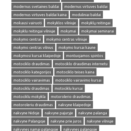
modernus svetaines baldai
modernus virtuves baldai
modernus virtuves baldai kaina
moduliniai baldai
mokausi vairuoti
mokyklos vilniuje
mokyklų reitingai
mokyklu reitingai vilniuje
mokymai
mokymai seminarai
mokymo centrai
mokymo centras vilniuje
mokymo centras vilnius
mokymo kursai kaune
mokymosi kursai klaipedoje
montuojamos spintos
motociklo draudimas
motociklo draudimas internetu
motociklo kategorijos
motociklo teises kaina
motociklo vairavimas
motociklo vairavimo kursai
motociklu draudimas
motociklu kursai
motociklu mokykla
motorolerio draudimas
motoroleriu draudimas
nakvyne klaipedoje
nakvyne Nidoje
nakvyne pajuryje
nakvyne palanga
nakvyne Palangoje
nakvyne prie juros
nakvyne vilniuje
nakvynes namai palangoje
nakvynes palangoje