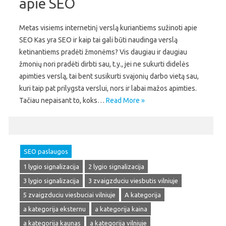
apie SEO
Metas visiems internetinį verslą kuriantiems sužinoti apie
SEO Kas yra SEO ir kaip tai gali būti naudinga verslą
ketinantiems pradėti žmonėms? Vis daugiau ir daugiau
žmonių nori pradėti dirbti sau, t.y., jei ne sukurti didelės
apimties verslą, tai bent susikurti svajonių darbo vietą sau,
kuri taip pat prilygsta verslui, nors ir labai mažos apimties.
Tačiau nepaisant to, koks…
Read More »
SEO paslaugos
1 lygio signalizacija
2 lygio signalizacija
3 lygio signalizacija
3 zvaigzduciu viesbutis vilniuje
5 zvaigzduciu viesbuciai vilniuje
A kategorija
a kategorija eksternu
a kategorija kaina
a kategorija kaunas
a kategorija vilniuje