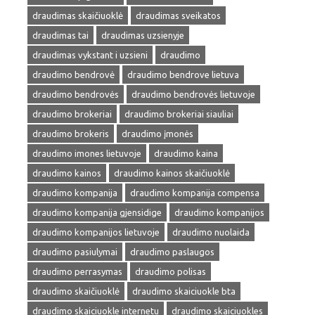
draudimas skaičiuoklė
draudimas sveikatos
draudimas tai
draudimas uzsienyje
draudimas vykstant i uzsieni
draudimo
draudimo bendrovė
draudimo bendrove lietuva
draudimo bendrovės
draudimo bendrovės lietuvoje
draudimo brokeriai
draudimo brokeriai siauliai
draudimo brokeris
draudimo įmonės
draudimo imones lietuvoje
draudimo kaina
draudimo kainos
draudimo kainos skaičiuoklė
draudimo kompanija
draudimo kompanija compensa
draudimo kompanija gjensidige
draudimo kompanijos
draudimo kompanijos lietuvoje
draudimo nuolaida
draudimo pasiulymai
draudimo paslaugos
draudimo perrasymas
draudimo polisas
draudimo skaičiuoklė
draudimo skaiciuokle bta
draudimo skaiciuokle internetu
draudimo skaiciuokles