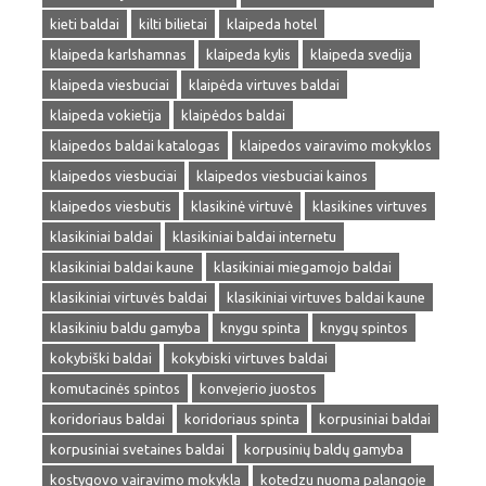
kieti baldai
kilti bilietai
klaipeda hotel
klaipeda karlshamnas
klaipeda kylis
klaipeda svedija
klaipeda viesbuciai
klaipėda virtuves baldai
klaipeda vokietija
klaipėdos baldai
klaipedos baldai katalogas
klaipedos vairavimo mokyklos
klaipedos viesbuciai
klaipedos viesbuciai kainos
klaipedos viesbutis
klasikinė virtuvė
klasikines virtuves
klasikiniai baldai
klasikiniai baldai internetu
klasikiniai baldai kaune
klasikiniai miegamojo baldai
klasikiniai virtuvės baldai
klasikiniai virtuves baldai kaune
klasikiniu baldu gamyba
knygu spinta
knygų spintos
kokybiški baldai
kokybiski virtuves baldai
komutacinės spintos
konvejerio juostos
koridoriaus baldai
koridoriaus spinta
korpusiniai baldai
korpusiniai svetaines baldai
korpusinių baldų gamyba
kostygovo vairavimo mokykla
kotedzu nuoma palangoje