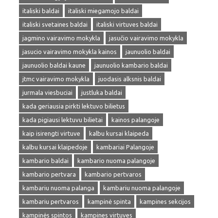
italiski baldai
italiski miegamojo baldai
italiski svetaines baldai
italiski virtuves baldai
jagmino vairavimo mokykla
jasučio vairavimo mokykla
jasucio vairavimo mokykla kainos
jaunuolio baldai
jaunuolio baldai kaune
jaunuolio kambario baldai
jtmc vairavimo mokykla
juodasis alksnis baldai
jurmala viesbuciai
justluka baldai
kada geriausia pirkti lektuvo bilietus
kada pigiausi lektuvu bilietai
kainos palangoje
kaip isirengti virtuve
kalbu kursai klaipeda
kalbu kursai klaipedoje
kambariai Palangoje
kambario baldai
kambario nuoma palangoje
kambario pertvara
kambario pertvaros
kambariu nuoma palanga
kambariu nuoma palangoje
kambariu pertvaros
kampinė spinta
kampines sekcijos
kampinės spintos
kampines virtuves