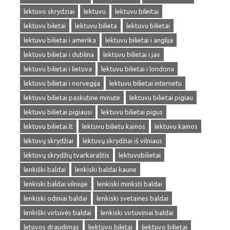
lektuvo skrydziai
lektuvu
lektuvu bileitai
lektuvu biletai
lektuvu bilieta
lektuvu bilietai
lektuvu bilietai i amerika
lektuvu bilietai i anglija
lektuvu bilietai i dublina
lektuvu bilietai i jav
lektuvu bilietai i lietuva
lektuvu bilietai i londona
lektuvu bilietai i norvegija
lektuvu bilietai internetu
lektuvu bilietai paskutine minute
lektuvu bilietai pigiau
lektuvu bilietai pigiausi
lektuvu bilietai pigus
lektuvu bilietai.lt
lektuvu bilietu kainos
lektuvu kainos
lėktuvų skrydžiai
lėktuvų skrydžiai iš vilniaus
lėktuvų skrydžių tvarkaraštis
lektuvubilietai
lenkiški baldai
lenkiski baldai kaune
lenkiski baldai vilniuje
lenkiski minksti baldai
lenkiski odiniai baldai
lenkiski svetaines baldai
lenkiški virtuvės baldai
lenkiski virtuviniai baldai
letuvos draudimas
liektuvo biletai
liektuvo bilietai