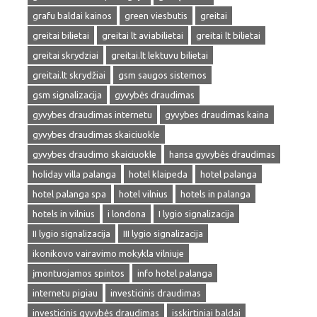
grafu baldai kainos
green viesbutis
greitai
greitai bilietai
greitai lt aviabilietai
greitai lt bilietai
greitai skrydziai
greitai.lt lektuvu bilietai
greitai.lt skrydžiai
gsm saugos sistemos
gsm signalizacija
gyvybės draudimas
gyvybes draudimas internetu
gyvybes draudimas kaina
gyvybes draudimas skaiciuokle
gyvybes draudimo skaiciuokle
hansa gyvybės draudimas
holiday villa palanga
hotel klaipeda
hotel palanga
hotel palanga spa
hotel vilnius
hotels in palanga
hotels in vilnius
i londona
I lygio signalizacija
II lygio signalizacija
III lygio signalizacija
ikonikovo vairavimo mokykla vilniuje
įmontuojamos spintos
info hotel palanga
internetu pigiau
investicinis draudimas
investicinis gyvybės draudimas
isskirtiniai baldai