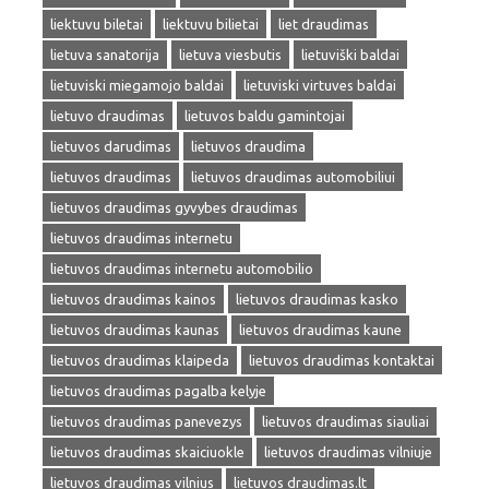
liektuvu biletai
liektuvu bilietai
liet draudimas
lietuva sanatorija
lietuva viesbutis
lietuviški baldai
lietuviski miegamojo baldai
lietuviski virtuves baldai
lietuvo draudimas
lietuvos baldu gamintojai
lietuvos darudimas
lietuvos draudima
lietuvos draudimas
lietuvos draudimas automobiliui
lietuvos draudimas gyvybes draudimas
lietuvos draudimas internetu
lietuvos draudimas internetu automobilio
lietuvos draudimas kainos
lietuvos draudimas kasko
lietuvos draudimas kaunas
lietuvos draudimas kaune
lietuvos draudimas klaipeda
lietuvos draudimas kontaktai
lietuvos draudimas pagalba kelyje
lietuvos draudimas panevezys
lietuvos draudimas siauliai
lietuvos draudimas skaiciuokle
lietuvos draudimas vilniuje
lietuvos draudimas vilnius
lietuvos draudimas.lt