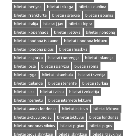
bilietai i berlyna
bilietai i cikaga
bilietai i dublina
bilietai i frankfurta
bilietai i graikija
bilietai i ispanija
bilietai i italija
bilietai į jav
bilietai i kipra
bilietai i kopenhaga
bilietai i lietuva
bilietai į londoną
bilietai i londona is kauno
bilietai i londona lektuvu
bilietai i londona pigus
bilietai i maskva
bilietai i niujorka
bilietai i norvegija
bilietai i olandija
bilietai i osla
bilietai i paryziu
bilietai i roma
bilietai i ryga
bilietai i stambula
bilietai i svedija
bilietai i tailanda
bilietai i tenerife
bilietai i turkija
bilietai i usa
bilietai i vilniu
bilietai i vokietija
bilietai internetu
bilietai internetu lektuvu
bilietai kaunas londonas
bilietai lektuvo
bilietai lėktuvu
bilietai lektuvu pigiau
bilietai lektuvui
bilietai londonas
bilietai londonas vilnius
bilietai pigiau
bilietai pigus
bilietai pigus skrydziai
bilietai skrydziai
bilietai traukiniu