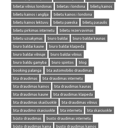
bilietai vilnius londonas
bilietas i londona
bilietų kainos
bilietu kainos i anglija
bilietu kainos i londona
bilietu kainos lektuvu
bilietu paieska
bilietų pasaulis
bilietu pirkimas internetu
bilietu rezervavimas
bilietu uzsakymas
biuro baldai
biuro baldai kaunas
biuro baldai kaune
biuro baldai klaipeda
biuro baldai vilniuje
biuro baldai vilnius
biuro baldu gamyba
biuro spintos
blog
booking palanga
bta automobilio draudimas
bta draudimas
bta draudimas internetu
bta draudimas kainos
bta draudimas kaunas
bta draudimas kaune
bta draudimas klaipeda
bta draudimas skaičiuoklė
bta draudimas vilnius
bta draudimo skaiciuokle
bta internetu
bta skaiciuokle
būsto draudimas
busto draudimas internetu
būsto draudimas kaina
busto draudimas kainos