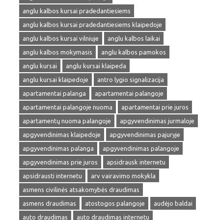
anglu kalbos kursai pradedantiesiems
anglu kalbos kursai pradedantiesiems klaipedoje
anglu kalbos kursai vilniuje
anglu kalbos laikai
anglu kalbos mokymasis
anglu kalbos pamokos
anglu kursai
anglu kursai klaipeda
anglu kursai klaipedoje
antro lygio signalizacija
apartamentai palanga
apartamentai palangoje
apartamentai palangoje nuoma
apartamentai prie juros
apartamentų nuoma palangoje
apgyvendinimas jurmaloje
apgyvendinimas klaipedoje
apgyvendinimas pajuryje
apgyvendinimas palanga
apgyvendinimas palangoje
apgyvendinimas prie juros
apsidrausk internetu
apsidrausti internetu
arv vairavimo mokykla
asmens civilinės atsakomybės draudimas
asmens draudimas
atostogos palangoje
audėjo baldai
auto draudimas
auto draudimas internetu