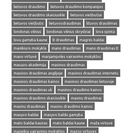
lietuvos draudimo
lietuvos draudimo kompanijos
lietuvos draudimo skaiciuokle
lietuvos viešbučiai
lietuvos viešbutis
lietuvosdraudimas
lituvos draudimas
londonas vilnius
londonas vilnius skrydziai
lova spinta
lovu gamyba kaune
lt draudimas
magrės baldai
manikiuro mokykla
mano draudimas
mano draudimas.lt
mano virtuvė
marijampoles vairavimo mokyklos
masazo akademija
masinos draudimas
masinos draudimas anglijoje
masinos draudimas internetu
masinos draudimas kainos
masinos draudimas lietuvoje
masinos draudimas uk
masinos draudimo kainos
masinos draudimo skaiciuokle
masinu draudimai
masinu draudimas
masinu draudimo kainos
masyvo baldai
masyvo baldu gamyba
mato baldai kaunas
mato baldai kaune
maža virtuvė
mazeikiu vairavimo mokyklos
mazos virtuves