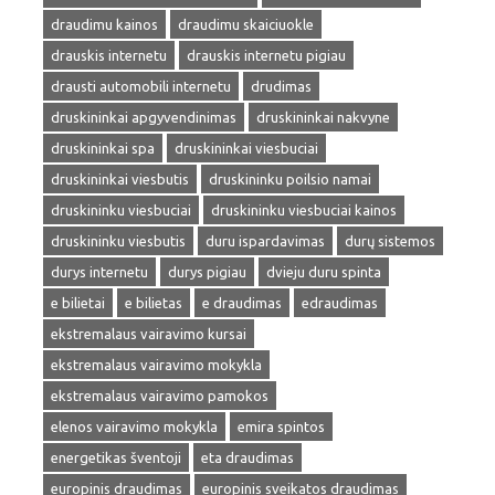
draudimu kainos
draudimu skaiciuokle
drauskis internetu
drauskis internetu pigiau
drausti automobili internetu
drudimas
druskininkai apgyvendinimas
druskininkai nakvyne
druskininkai spa
druskininkai viesbuciai
druskininkai viesbutis
druskininku poilsio namai
druskininku viesbuciai
druskininku viesbuciai kainos
druskininku viesbutis
duru ispardavimas
durų sistemos
durys internetu
durys pigiau
dvieju duru spinta
e bilietai
e bilietas
e draudimas
edraudimas
ekstremalaus vairavimo kursai
ekstremalaus vairavimo mokykla
ekstremalaus vairavimo pamokos
elenos vairavimo mokykla
emira spintos
energetikas šventoji
eta draudimas
europinis draudimas
europinis sveikatos draudimas