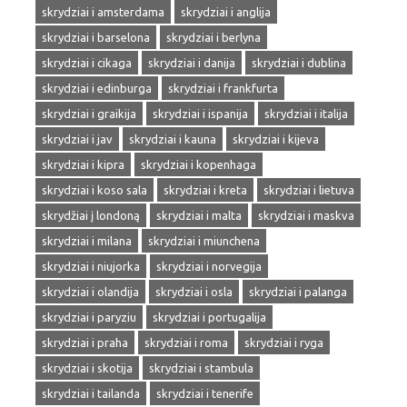
skrydziai i amsterdama
skrydziai i anglija
skrydziai i barselona
skrydziai i berlyna
skrydziai i cikaga
skrydziai i danija
skrydziai i dublina
skrydziai i edinburga
skrydziai i frankfurta
skrydziai i graikija
skrydziai i ispanija
skrydziai i italija
skrydziai i jav
skrydziai i kauna
skrydziai i kijeva
skrydziai i kipra
skrydziai i kopenhaga
skrydziai i koso sala
skrydziai i kreta
skrydziai i lietuva
skrydžiai į londoną
skrydziai i malta
skrydziai i maskva
skrydziai i milana
skrydziai i miunchena
skrydziai i niujorka
skrydziai i norvegija
skrydziai i olandija
skrydziai i osla
skrydziai i palanga
skrydziai i paryziu
skrydziai i portugalija
skrydziai i praha
skrydziai i roma
skrydziai i ryga
skrydziai i skotija
skrydziai i stambula
skrydziai i tailanda
skrydziai i tenerife