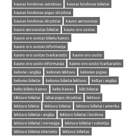
kaunas londonas autobusu
kaunas londonas bilietai
kaunas londonas pigus skrydziai
kaunas londonas skrydziai
kauno aerouostas
kauno aerouostas bilietai
kauno oro uostas
kauno oro uostas bilietu kainos
kauno oro uostas informacija
kauno oro uostas tvarkarastis
kauno oro uosto
kauno oro uosto informacija
kauno oro uosto tvarkarastis
kelione i anglija
kelionės lėktuvu
keliones pigiau
kelioniu bilietai
kelioniu bilietai lektuvu
keltas i anglija
keltu bilietu kainos
keltu kainos
kilti bilietai
l4ktuvo bilietai
labai pigus skrydziai
lektuvo
lektuvo biletai
lektuvo bilietai
lektuvo bilietai i amerika
lektuvo bilietai i anglija
lektuvo bilietai i londona
lektuvo bilietai i norvegija
lektuvo bilietai i vokietija
lėktuvo bilietai internetu
lektuvo bilietas