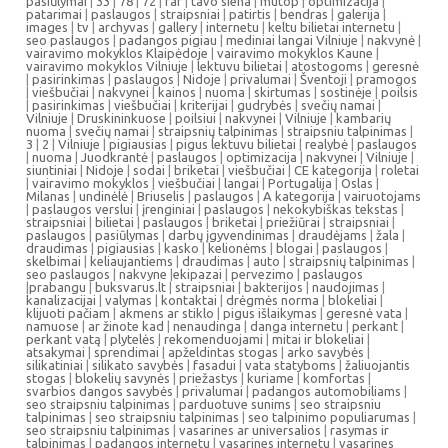
pasiūlymai
|
33
|
78
|
72
|
rar
|
tavo siena
|
mutop
|
optimizacija
|
patarimai
|
paslaugos
|
straipsniai
|
patirtis
|
bendras
|
galerija
|
images
|
tv
|
archyvas
|
gallery
|
internetu
|
keltu bilietai internetu
|
seo paslaugos
|
padangos pigiau
|
mediniai langai Vilniuje
|
nakvynė
|
vairavimo mokyklos Klaipėdoje
|
vairavimo mokyklos Kaune
|
vairavimo mokyklos Vilniuje
|
lektuvu bilietai
|
atostogoms
|
geresnė
|
pasirinkimas
|
paslaugos
|
Nidoje
|
privalumai
|
Šventoji
|
pramogos
|
viešbučiai
|
nakvynei
|
kainos
|
nuoma
|
skirtumas
|
sostinėje
|
poilsis
|
pasirinkimas
|
viešbučiai
|
kriterijai
|
gudrybės
|
svečių namai
|
Vilniuje
|
Druskininkuose
|
poilsiui
|
nakvynei
|
Vilniuje
|
kambarių
nuoma
|
svečių namai
|
straipsnių talpinimas
|
straipsniu talpinimas
|
3
|
2
|
Vilniuje
|
pigiausias
|
pigus lektuvu bilietai
|
realybė
|
paslaugos
|
nuoma
|
Juodkrantė
|
paslaugos
|
optimizacija
|
nakvynei
|
Vilniuje
|
siuntiniai
|
Nidoje
|
sodai
|
briketai
|
viešbučiai
|
CE kategorija
|
roletai
|
vairavimo mokyklos
|
viešbučiai
|
langai
|
Portugalija
|
Oslas
|
Milanas
|
undinėlė
|
Briuselis
|
paslaugos
|
A kategorija
|
vairuotojams
|
paslaugos verslui
|
įrenginiai
|
paslaugos
|
nekokybiškas tekstas
|
straipsniai
|
bilietai
|
paslaugos
|
briketai
|
priežiūrai
|
straipsniai
|
paslaugos
|
pasiūlymas
|
darbų įgyvendinimas
|
draudėjams
|
žala
|
draudimas
|
pigiausias
|
kasko
|
kelionėms
|
blogai
|
paslaugos
|
skelbimai
|
keliaujantiems
|
draudimas
|
auto
|
straipsnių talpinimas
|
seo paslaugos
|
nakvyne
|
ekipazai
|
pervezimo
|
paslaugos
|
prabangu
|
buksvarus.lt
|
straipsniai
|
bakterijos
|
naudojimas
|
kanalizacijai
|
valymas
|
kontaktai
|
drėgmės norma
|
blokeliai
|
klijuoti pačiam
|
akmens ar stiklo
|
pigus išlaikymas
|
geresnė vata
|
namuose
|
ar žinote kad
|
nenaudinga
|
danga internetu
|
perkant
|
perkant vatą
|
plytelės
|
rekomenduojami
|
mitai ir blokeliai
|
atsakymai
|
sprendimai
|
apželdintas stogas
|
arko savybės
|
silikatiniai
|
silikato savybės
|
fasadui
|
vata statyboms
|
žaliuojantis
stogas
|
blokelių savynės
|
priežastys
|
kuriame
|
komfortas
|
svarbios dangos savybės
|
privalumai
|
padangos automobiliams
|
seo straipsniu talpinimas
|
parduotuve sunims
|
seo straipsniu
talpinimas
|
seo straipsniu talpinimas
|
seo talpinimo populiarumas
|
seo straipsniu talpinimas
|
vasarines ar universalios
|
rasymas ir
talpinimas
|
padangos internetu
|
vasarines internetu
|
vasarines