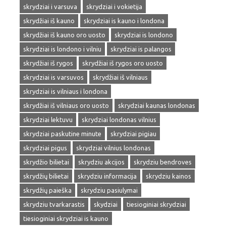
skrydziai i varsuva
skrydziai i vokietija
skrydžiai iš kauno
skrydziai is kauno i londona
skrydžiai iš kauno oro uosto
skrydziai is londono
skrydziai is londono i vilniu
skrydziai is palangos
skrydžiai iš rygos
skrydžiai iš rygos oro uosto
skrydziai is varsuvos
skrydžiai iš vilniaus
skrydziai is vilniaus i londona
skrydžiai iš vilniaus oro uosto
skrydziai kaunas londonas
skrydziai lektuvu
skrydziai londonas vilnius
skrydziai paskutine minute
skrydziai pigiau
skrydziai pigus
skrydziai vilnius londonas
skrydžio bilietai
skrydziu akcijos
skrydziu bendroves
skrydžių bilietai
skrydziu informacija
skrydziu kainos
skrydžių paieška
skrydziu pasiulymai
skrydziu tvarkarastis
skydziai
tiesioginiai skrydziai
tiesioginiai skrydziai is kauno