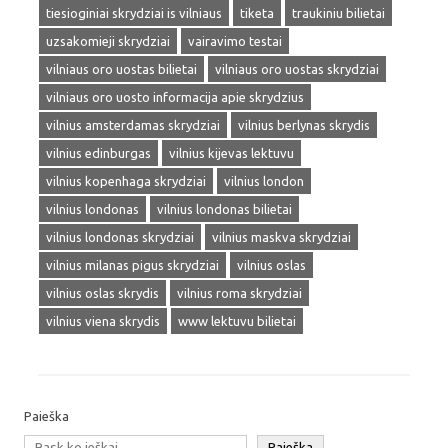
tiesioginiai skrydziai is vilniaus
tiketa
traukiniu bilietai
uzsakomieji skrydziai
vairavimo testai
vilniaus oro uostas bilietai
vilniaus oro uostas skrydziai
vilniaus oro uosto informacija apie skrydzius
vilnius amsterdamas skrydziai
vilnius berlynas skrydis
vilnius edinburgas
vilnius kijevas lektuvu
vilnius kopenhaga skrydziai
vilnius london
vilnius londonas
vilnius londonas bilietai
vilnius londonas skrydziai
vilnius maskva skrydziai
vilnius milanas pigus skrydziai
vilnius oslas
vilnius oslas skrydis
vilnius roma skrydziai
vilnius viena skrydis
www lektuvu bilietai
Paieška
Paieška