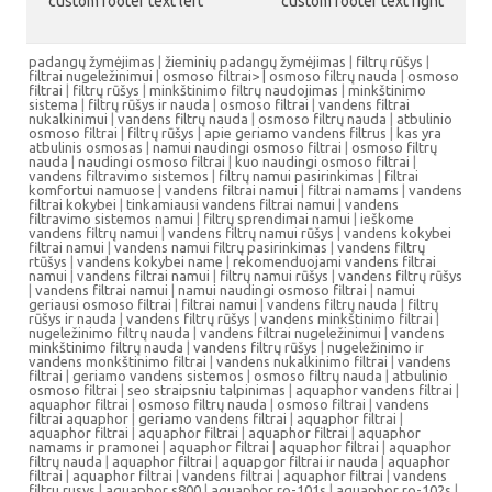
custom footer text left
custom footer text right
padangų žymėjimas
|
žieminių padangų žymėjimas
|
filtrų rūšys
|
filtrai nugeležinimui
|
osmoso filtrai> |
osmoso filtrų nauda
|
osmoso
filtrai
|
filtrų rūšys
|
minkštinimo filtrų naudojimas
|
minkštinimo
sistema
|
filtrų rūšys ir nauda
|
osmoso filtrai
|
vandens filtrai
nukalkinimui
|
vandens filtrų nauda
|
osmoso filtrų nauda
|
atbulinio
osmoso filtrai
|
filtrų rūšys
|
apie geriamo vandens filtrus
|
kas yra
atbulinis osmosas
|
namui naudingi osmoso filtrai
|
osmoso filtrų
nauda
|
naudingi osmoso filtrai
|
kuo naudingi osmoso filtrai
|
vandens filtravimo sistemos
|
filtrų namui pasirinkimas
|
filtrai
komfortui namuose
|
vandens filtrai namui
|
filtrai namams
|
vandens
filtrai kokybei
|
tinkamiausi vandens filtrai namui
|
vandens
filtravimo sistemos namui
|
filtrų sprendimai namui
|
ieškome
vandens filtrų namui
|
vandens filtrų namui rūšys
|
vandens kokybei
filtrai namui
|
vandens namui filtrų pasirinkimas
|
vandens filtrų
rtūšys
|
vandens kokybei name
|
rekomenduojami vandens filtrai
namui
|
vandens filtrai namui
|
filtrų namui rūšys
|
vandens filtrų rūšys
|
vandens filtrai namui
|
namui naudingi osmoso filtrai
|
namui
geriausi osmoso filtrai
|
filtrai namui
|
vandens filtrų nauda
|
filtrų
rūšys ir nauda
|
vandens filtrų rūšys
|
vandens minkštinimo filtrai
|
nugeležinimo filtrų nauda
|
vandens filtrai nugeležinimui
|
vandens
minkštinimo filtrų nauda
|
vandens filtrų rūšys
|
nugeležinimo ir
vandens monkštinimo filtrai
|
vandens nukalkinimo filtrai
|
vandens
filtrai
|
geriamo vandens sistemos
|
osmoso filtrų nauda
|
atbulinio
osmoso filtrai
|
seo straipsniu talpinimas
|
aquaphor vandens filtrai
|
aquaphor filtrai
|
osmoso filtrų nauda
|
osmoso filtrai
|
vandens
filtrai aquaphor
|
geriamo vandens filtrai
|
aquaphor filtrai
|
aquaphor filtrai
|
aquaphor filtrai
|
aquaphor filtrai
|
aquaphor
namams ir pramonei
|
aquaphor filtrai
|
aquaphor filtrai
|
aquaphor
filtrų nauda
|
aquaphor filtrai
|
aquapgor filtrai ir nauda
|
aquaphor
filtrai
|
aquaphor filtrai
|
vandens filtrai
|
aquaphor filtrai
|
vandens
filtru rusys
|
aquaphor s800
|
aquaphor ro-101s
|
aquaphor ro-102s
|