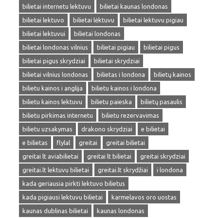
bilietai internetu lektuvu
bilietai kaunas londonas
bilietai lektuvo
bilietai lėktuvu
bilietai lektuvu pigiau
bilietai lektuvui
bilietai londonas
bilietai londonas vilnius
bilietai pigiau
bilietai pigus
bilietai pigus skrydziai
bilietai skrydziai
bilietai vilnius londonas
bilietas i londona
bilietų kainos
bilietu kainos i anglija
bilietu kainos i londona
bilietu kainos lektuvu
bilietu paieska
bilietų pasaulis
bilietu pirkimas internetu
bilietu rezervavimas
bilietu uzsakymas
drakono skrydziai
e bilietai
e bilietas
flylal
greitai
greitai bilietai
greitai lt aviabilietai
greitai lt bilietai
greitai skrydziai
greitai.lt lektuvu bilietai
greitai.lt skrydžiai
i londona
kada geriausia pirkti lektuvo bilietus
kada pigiausi lektuvu bilietai
karmelavos oro uostas
kaunas dublinas bilietai
kaunas londonas