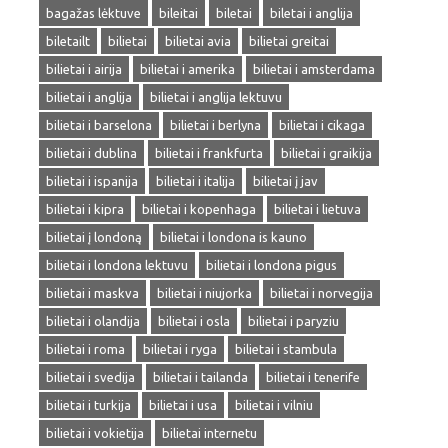
bagažas lėktuve
bileitai
biletai
biletai i anglija
biletailt
bilietai
bilietai avia
bilietai greitai
bilietai i airija
bilietai i amerika
bilietai i amsterdama
bilietai i anglija
bilietai i anglija lektuvu
bilietai i barselona
bilietai i berlyna
bilietai i cikaga
bilietai i dublina
bilietai i frankfurta
bilietai i graikija
bilietai i ispanija
bilietai i italija
bilietai į jav
bilietai i kipra
bilietai i kopenhaga
bilietai i lietuva
bilietai į londoną
bilietai i londona is kauno
bilietai i londona lektuvu
bilietai i londona pigus
bilietai i maskva
bilietai i niujorka
bilietai i norvegija
bilietai i olandija
bilietai i osla
bilietai i paryziu
bilietai i roma
bilietai i ryga
bilietai i stambula
bilietai i svedija
bilietai i tailanda
bilietai i tenerife
bilietai i turkija
bilietai i usa
bilietai i vilniu
bilietai i vokietija
bilietai internetu