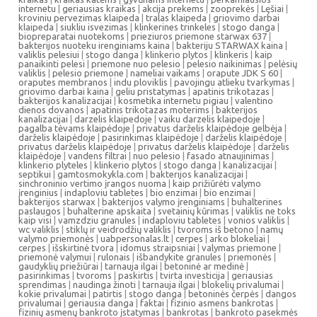
internetu
|
geriausias kraikas
|
akcija prekems
|
zooprekės
|
Lęšiai
|
kroviniu pervezimas klaipeda
|
tralas klaipeda
|
griovimo darbai
klaipeda
|
siukliu isvezimas
|
klinkerines trinkeles
|
stogo danga
|
biopreparatai nuotekoms
|
prieziuros priemone starwax 637
|
bakterijos nuoteku irenginiams kaina
|
bakteriju STARWAX kaina
|
valiklis pelesiui
|
stogo danga
|
klinkerio plytos
|
klinkeris
|
kaip
panaikinti pelesi
|
priemone nuo pelesio
|
pelesio naikinimas
|
pelėsių
valiklis
|
pelesio priemone
|
nameliai vaikams
|
orapute JDK S 60
|
oraputes membranos
|
indu ploviklis
|
pavojingu atlieku tvarkymas
|
griovimo darbai kaina
|
geliu pristatymas
|
apatinis trikotazas
|
bakterijos kanalizacijai
|
kosmetika internetu pigiau
|
valentino
dienos dovanos
|
apatinis trikotazas moterims
|
bakterijos
kanalizacijai
|
darzelis klaipedoje
|
vaiku darzelis klaipedoje
|
pagalba tėvams klaipėdoje
|
privatus darželis klaipėdoje gelbėja
|
darželis klaipėdoje
|
pasirinkimas klaipėdoje
|
darželis klaipėdoje
|
privatus darželis klaipėdoje
|
privatus darželis klaipėdoje
|
darželis
klaipėdoje
|
vandens filtrai
|
nuo pelesio
|
fasado atnaujinimas
|
klinkerio plyteles
|
klinkerio plytos
|
stogo danga
|
kanalizacijai
|
septikui
|
gamtosmokykla.com
|
bakterijos kanalizacijai
|
sinchroninio vertimo įrangos nuoma
|
kaip prižiūrėti valymo
įrenginius
|
indaploviu tabletes
|
bio enzimai
|
bio enzimai
|
bakterijos starwax
|
bakterijos valymo įrenginiams
|
buhalterines
paslaugos
|
buhalterine apskaita
|
svetainių kūrimas
|
valiklis ne toks
kaip visi
|
vamzdziu granules
|
indaploviu tabletes
|
vonios valiklis
|
wc valiklis
|
stiklų ir veidrodžių valiklis
|
tvoroms iš betono
|
namų
valymo priemonės
|
uabpersonalas.lt
|
cerpes
|
arko blokeliai
|
cerpes
|
išskirtinė tvora
|
idomus straipsniai
|
valymas priemone
|
priemonė valymui
|
rulonais
|
išbandykite granules
|
priemonės
|
gaudyklių priežiūrai
|
tarnauja ilgai
|
betoninė ar medinė
|
pasirinkimas
|
tvoroms
|
paskirtis
|
tvirta investicija
|
geriausias
sprendimas
|
naudinga žinoti
|
tarnauja ilgai
|
blokelių privalumai
|
kokie privalumai
|
patirtis
|
stogo danga
|
betoninės čerpės
|
dangos
privalumai
|
geriausia danga
|
faktai
|
fizinio asmens bankrotas
|
fizinių asmenų bankroto įstatymas
|
bankrotas
|
bankroto pasekmės