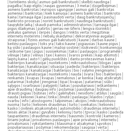
|
turintiems skolų
|
asmuo gali bankrutuoti
|
skelbti naudinga
|
pagalba
|
kaip elgtis
|
naujas gyvenimas
|
3 metai
|
išsigelbėjimas
|
asmens bankrotas
|
europos sąjungoje
|
asmuo gali
|
bankrotas
asmeniui
|
bankrotas
|
kiek kainuoja
|
asmens bankrotas
|
bankroto
kaina
|
tarnauja ilgai
|
pasinaudoti verta
|
daug bankrutuojančių
|
bankroto procesas
|
norint bankrutuoti
|
naudinga bankrutuoti
|
taupykite laiką
|
skaudi pamoka
|
administratorius
|
tarnauja ilgai
|
pigus išlaikymas
|
patirtis
|
geriau nei šiferis
|
lengva išsirinkti
|
unikalus gaminys
|
čerpės
|
dangos
|
rinktis verta
|
megztiniai
internetu moterims
|
riebalų skaidymui
|
dekoratyviniai augalai
|
straipsniai
|
fizinis asmuo gali bakrutuoti
|
kaune
|
darbas kaune
|
keitėsi paslaugos
|
toks yra
|
taksi kaune
|
pigiausias
|
kaune pigus
|
ką siūlo
|
paslaugos kaune
|
mažoji sostinė
|
išsikviesti
|
konkurencija
|
ieškome taxi
|
pigus
|
susisiekimas
|
taksi
|
paslaugos
|
programėlė
|
vilniuje
|
taksi
|
vilnius
|
taxi
|
kainos
|
švaros prekės
|
kaip atkimsti
|
laiptų kaina
|
auto1
|
gėlių puokštės
|
dantu protezavimas kaina
|
bakterijos kanalizacijai
|
nuotekoms
|
mikroautobusu
|
blogas
|
apie
bakterijas
|
kanalizacijai
|
situacija
|
padeda
|
bakterijos
|
bakterijos
kanalizacijai
|
kanalizacijai
|
bakterijos
|
bio
|
valymo įrenginiams
|
bakterijos kanalizacijai
|
nuotekoms
|
nauda
|
švara
|
bio
|
bakterijos
|
renkamės
|
kvapas
|
kvapas
|
nemalonus
|
ar kenkia
|
kaip atsikratyti
|
patarimai
|
kokybė
|
įrenginiai
|
tipai
|
kvapas
|
patarimai
|
siūlo
|
sąlygos
|
svarbiausi
|
palyginti
|
laikas
|
populiariausi
|
ieškantiems
|
apie draudimą
|
daugiau info
|
požymiai
|
pasiūlymai
|
būtinas
|
drausti pigiau
|
būtinas
|
info
|
galimybės
|
nesidomi
|
atšilus
|
saugūs
|
nauda
|
kelionei
|
kaina
|
tinka
|
žinutė
|
paslauga
|
klaidos
|
ryšys
|
svarbu
|
info
|
atostogoms
|
talpinimas
|
akcijos
|
mikroautobusu
nuoma
|
turto
|
kelionės draudimas
|
turto
|
sveikatos
|
kelionės
|
kasko
|
civilinės atsakomybės
|
automobilio
|
draudimas internetu
|
teisės aktai
|
kaina
|
gyvybės
|
kelionių
|
turto
|
tpvca
|
kasko
|
padeda
taupantiems
|
draudimas internetu
|
bausmės
|
kontrolė
|
kameros
|
tiriami įvykiai
|
privalomos paslaugos
|
apie privalomą
|
internetu
|
privalomasis
|
vykstantiems
|
klausimai ir atsakymai
|
sąvokos
|
populiariausias
|
požymiai
|
rekomendacija
|
saugoja
|
verta
|