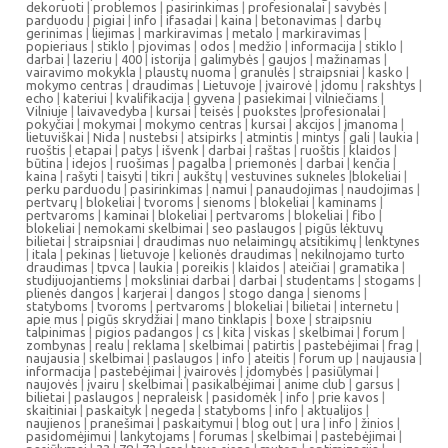
dekoruoti
|
problemos
|
pasirinkimas
|
profesionalai
|
savybės
|
parduodu
|
pigiai
|
info
|
ifasadai
|
kaina
|
betonavimas
|
darbų
gerinimas
|
liejimas
|
markiravimas
|
metalo
|
markiravimas
|
popieriaus
|
stiklo
|
pjovimas
|
odos
|
medžio
|
informacija
|
stiklo
|
darbai
|
lazeriu
|
400
|
istorija
|
galimybės
|
gaujos
|
mažinamas
|
vairavimo mokykla
|
plaustų nuoma
|
granulės
|
straipsniai
|
kasko
|
mokymo centras
|
draudimas
|
Lietuvoje
|
įvairovė
|
įdomu
|
rakshtys
|
echo
|
kateriui
|
kvalifikacija
|
gyvena
|
pasiekimai
|
vilniečiams
|
Vilniuje
|
laivavedyba
|
kursai
|
teisės
|
puokstes
|
profesionalai
|
pokyčiai
|
mokymai
|
mokymo centras
|
kursai
|
akcijos
|
įmanoma
|
lietuviškai
|
Nida
|
nustebsi
|
atsipirks
|
atmintis
|
mintys
|
gali
|
laukia
|
ruoštis
|
etapai
|
patys
|
išvenk
|
darbai
|
raštas
|
ruoštis
|
klaidos
|
būtina
|
idejos
|
ruošimas
|
pagalba
|
priemonės
|
darbai
|
kenčia
|
kaina
|
rašyti
|
taisyti
|
tikri
|
aukštų
|
vestuvines sukneles
|
blokeliai
|
perku parduodu
|
pasirinkimas
|
namui
|
panaudojimas
|
naudojimas
|
pertvarų
|
blokeliai
|
tvoroms
|
sienoms
|
blokeliai
|
kaminams
|
pertvaroms
|
kaminai
|
blokeliai
|
pertvaroms
|
blokeliai
|
fibo
|
blokeliai
|
nemokami skelbimai
|
seo paslaugos
|
pigūs lėktuvų
bilietai
|
straipsniai
|
draudimas nuo nelaimingų atsitikimų
|
lenktynes
|
itala
|
pekinas
|
lietuvoje
|
kelionės draudimas
|
nekilnojamo turto
draudimas
|
tpvca
|
laukia
|
poreikis
|
klaidos
|
ateičiai
|
gramatika
|
studijuojantiems
|
moksliniai darbai
|
darbai
|
studentams
|
stogams
|
plienės dangos
|
karjerai
|
dangos
|
stogo danga
|
sienoms
|
statyboms
|
tvoroms
|
pertvaroms
|
blokeliai
|
bilietai
|
internetu
|
apie mus
|
pigūs skrydžiai
|
mano tinklapis
|
boxe
|
straipsniu
talpinimas
|
pigios padangos
|
cs
|
kita
|
viskas
|
skelbimai
|
forum
|
zombynas
|
realu
|
reklama
|
skelbimai
|
patirtis
|
pastebėjimai
|
frag
|
naujausia
|
skelbimai
|
paslaugos
|
info
|
ateitis
|
forum up
|
naujausia
|
informacija
|
pastebėjimai
|
įvairovės
|
įdomybės
|
pasiūlymai
|
naujovės
|
įvairu
|
skelbimai
|
pasikalbėjimai
|
anime club
|
garsus
|
bilietai
|
paslaugos
|
nepraleisk
|
pasidomėk
|
info
|
prie kavos
|
skaitiniai
|
paskaityk
|
negeda
|
statyboms
|
info
|
aktualijos
|
naujienos
|
pranešimai
|
paskaitymui
|
blog out
|
ura
|
info
|
žinios
|
pasidomėjimui
|
lankytojams
|
forumas
|
skelbimai
|
pastebėjimai
|