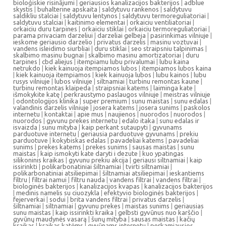
bioloģiskie risinājumi
|
geriausios kanalizacijos bakterijos
|
adblue
skystis
|
buhalterine apskaita
|
saldytuvu rankenos
|
saldytuvu
saldikliu stalciai
|
saldytuvu lentynos
|
saldytuvu termoreguliatoriai
|
saldytuvu stalciai
|
kaitinimo elementai
|
orkaiciu ventiliatoriai
|
orkaiciu duru tarpines
|
orkaiciu stiklai
|
orkaiciu termoreguliatoriai
|
parama privaciam darzeliui
|
darzeliai gelbeja
|
pasirinkimas vilniuje
|
ieskome geriausio darzelio
|
privatus darzelis
|
masinu voztuvai
|
vandens isleidimo siurbliai
|
duru stiklai
|
seo straipsniu talpinimas
|
skalbimo masinu bugnai
|
skalbimo masinu amortizatoriai
|
duru
tarpines
|
cbd aliejus
|
itempiamu lubu privalumai
|
lubu kaina
netrukdo
|
kiek kainuoja itempiamos lubos
|
itempiamos lubos kaina
|
kiek kainuoja itempiamos
|
kiek kainuoja lubos
|
lubu kainos
|
lubu
rusys vilniuje
|
lubos vilniuje
|
siltnamiai
|
turbinu remontas kaune
|
turbinu remontas klaipeda
|
straipsniai katems
|
laiminga kate
|
išmokykite katę
|
perkraustymo paslaugos vilniuje
|
meistras vilniuje
|
odontologijos klinika
|
super premium
|
sunu maistas
|
sunu edalas
|
valandinis darzelis vilniuje
|
josera katems
|
josera sunims
|
paskolos
internetu
|
kontaktai
|
apie mus
|
naujienos
|
nuorodos
|
nuorodos
|
nuorodos
|
gyvunu prekes internetu
|
edalo itaka
|
sunu edalas ir
isvaizda
|
sunu mityba
|
kaip perkant sutaupyti
|
gyvunams
parduotuve internetu
|
geriausia parduotuve gyvunams
|
prekiu
parduotuve
|
kokybiskas edalas
|
pavadeliai katems
|
pavadeliai
sunims
|
prekes katems
|
prekes sunims
|
sausas maistas
|
sunu
maistas
|
kaip ismokyti kate daryti i dezute
|
kuo ypatingas
silikoninis kraikas
|
gyvunu prekiu akcija
|
geriausi siltnamiai
|
kaip
issirinkti
|
polikarbonatiniai šiltnamiai
|
tvirti siltnamiai
|
polikarbonatiniai atsiliepimai
|
šiltnamiai atsiliepimai
|
ieskantiems
filtru
|
filtrai namui
|
filtru nauda
|
vandens filtrai
|
vandens filtrai
|
biologinės bakterijos
|
kanalizacijos kvapas
|
kanalizacijos bakterijos
|
medinis namelis su ciuozykla
|
efektyvio biologinės bakterijos
|
fejerverkai
|
sodui
|
brita vandens filtrai
|
privatus darzelis
|
šiltnamiai
|
siltnamiai
|
gyvunu prekes
|
maistas sunims
|
geriausias
sunu maistas
|
kaip issirinkti kraika
|
gelbsti gyvūnus nuo karščio
|
gyvūnų maudynės vasarą
|
šunų mityba
|
sausas maistas
|
kačių
kraikas
|
kraikas katėms
|
gyvūnams internetu
|
perkamiausios