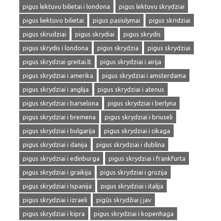
pigus lektuvu bilietai i londona
pigus lektuvu skrydziai
pigus liektuvo bilietai
pigus pasiulymai
pigus skridziai
pigus skrudziai
pigus skrydiai
pigus skrydis
pigus skrydis i londona
pigus skrydzia
pigus skrydziai
pigus skrydziai greitai.lt
pigus skrydziai i airija
pigus skrydziai i amerika
pigus skrydziai i amsterdama
pigus skrydziai i anglija
pigus skrydziai i atenus
pigus skrydziai i barselona
pigus skrydziai i berlyna
pigus skrydziai i bremena
pigus skrydziai i briuseli
pigus skrydziai i bulgarija
pigus skrydziai i cikaga
pigus skrydziai i danija
pigus skrydziai i dublina
pigus skrydziai i edinburga
pigus skrydziai i frankfurta
pigus skrydziai i graikija
pigus skrydziai i gruzija
pigus skrydziai i Ispanija
pigus skrydziai i italija
pigus skrydziai i izraeli
pigūs skrydžiai į jav
pigus skrydziai i kipra
pigus skrydziai i kopenhaga