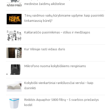
medinėse žaidimų aikštelėse
Tėvų vaidmuo vaikų kūrybiniame ugdyme: kaip pasirinkti
tinkamiausią būrelį?
Kaklaraiščio pasirinkimas – stilius ir medžiagos
Kur Vilniuje rasti vidaus duris
Mikrofono nuoma kokybiškiems renginiams
Kokybiški vienkartiniai rankšluosčiai verslui – kaip
išsirinkti
Rinkitės Aquaphor S800 filtrą – 5 svarbios priežastys
kodėl