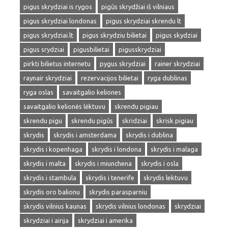
pigus skrydziai is rygos
pigūs skrydžiai iš vilniaus
pigus skrydziai londonas
pigus skrydziai skrendu lt
pigus skrydziai.lt
pigus skrydziu bilietai
pigus skydziai
pigus srydziai
pigusbilietai
pigusskrydziai
pirkti bilietus internetu
pygus skrydziai
rainer skrydziai
raynair skrydziai
rezervacijos bilietai
ryga dublinas
ryga oslas
savaitgalio keliones
savaitgalio kelionės lėktuvu
skrendu pigiau
skrendu pigu
skrendu pigūs
skridziai
skrisk pigiau
skrydis
skrydis i amsterdama
skrydis i dublina
skrydis i kopenhaga
skrydis i londona
skrydis i malaga
skrydis i malta
skrydis i miunchena
skrydis i osla
skrydis i stambula
skrydis i tenerife
skrydis lektuvu
skrydis oro balionu
skrydis parasparniu
skrydis vilnius kaunas
skrydis vilnius londonas
skrydziai
skrydziai i airija
skrydziai i amerika