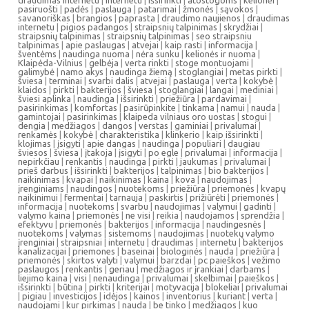
draudimas internetu
|
internetu
|
išsirinkti
|
atostogoms
|
kelionei
|
pasiruošti
|
padės
|
paslauga
|
patarimai
|
žmonės
|
sąvokos
|
savanoriškas
|
brangios
|
paprasta
|
draudimo naujienos
|
draudimas
internetu
|
pigios padangos
|
straipsnių talpinimas
|
skrydžiai
|
straipsnių talpinimas
|
straipsnių talpinimas
|
seo straipsniu
talpinimas
|
apie paslaugas
|
atvejai
|
kaip rasti
|
informacija
|
šventėms
|
naudinga nuoma
|
nėra sunku
|
kelionės ir nuoma
|
Klaipėda-Vilnius
|
gelbėja
|
verta rinkti
|
stoge montuojami
|
galimybė
|
namo akys
|
naudinga žiemą
|
stoglangiai
|
metas pirkti
|
šviesa
|
terminai
|
svarbi dalis
|
atvejai
|
paslauga
|
verta
|
kokybė
|
klaidos
|
pirkti
|
bakterijos
|
šviesa
|
stoglangiai
|
langai
|
mediniai
|
šviesi aplinka
|
naudinga
|
išsirinkti
|
priežiūra
|
pardavimai
|
pasirinkimas
|
komfortas
|
pasirūpinkite
|
tinkama
|
namui
|
nauda
|
gamintojai
|
pasirinkimas
|
klaipeda vilniaus oro uostas
|
stogui
|
dengia
|
medžiagos
|
dangos
|
verstas
|
gaminiai
|
privalumai
|
renkamės
|
kokybė
|
charakteristika
|
klinkerio
|
kaip išsirinkti
|
klojimas
|
įsigyti
|
apie dangas
|
naudinga
|
populiari
|
daugiau
šviesos
|
šviesa
|
įtakoja
|
įsigyti
|
po egle
|
privalumai
|
informacija
|
nepirkčiau
|
renkantis
|
naudinga
|
pirkti
|
jaukumas
|
privalumai
|
prieš darbus
|
išsirinkti
|
bakterijos
|
talpinimas
|
bio bakterijos
|
naikinimas
|
kvapai
|
naikinimas
|
kaina
|
kova
|
naudojimas
|
įrenginiams
|
naudingos
|
nuotekoms
|
priežiūra
|
priemonės
|
kvapų
naikinimui
|
fermentai
|
tarnauja
|
paskirtis
|
prižiūrėti
|
priemonės
|
informacija
|
nuotekoms
|
svarbu
|
naudojimas
|
valymui
|
gadinti
|
valymo kaina
|
priemonės
|
ne visi
|
reikia
|
naudojamos
|
sprendžia
|
efektyvu
|
priemonės
|
bakterijos
|
informacija
|
naudingesnės
|
nuotekoms
|
valymas
|
sistemoms
|
naudojimas
|
nuotekų valymo
įrenginiai
|
straipsniai
|
internetu
|
draudimas
|
internetu
|
bakterijos
kanalizacijai
|
priemones
|
baseinai
|
biologinės
|
nauda
|
priežiūra
|
priemonės
|
skirtos valyti
|
valymui
|
barzdai
|
pc paieškos
|
vežimo
paslaugos
|
renkantis
|
geriau
|
medžiagos ir įrankiai
|
darbams
|
liejimo kaina
|
visi
|
nenaudinga
|
privalumai
|
skelbimai
|
paieškos
|
išsirinkti
|
būtina
|
pirkti
|
kriterijai
|
motyvacija
|
blokeliai
|
privalumai
|
pigiau
|
investicijos
|
idėjos
|
kainos
|
inventorius
|
kuriant
|
verta
|
naudojami
|
kur pirkimas
|
nauda
|
be tinko
|
medžiagos
|
kuo