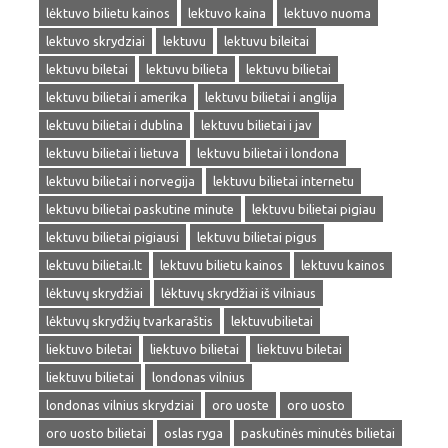
lėktuvo bilietu kainos
lektuvo kaina
lektuvo nuoma
lektuvo skrydziai
lektuvu
lektuvu bileitai
lektuvu biletai
lektuvu bilieta
lektuvu bilietai
lektuvu bilietai i amerika
lektuvu bilietai i anglija
lektuvu bilietai i dublina
lektuvu bilietai i jav
lektuvu bilietai i lietuva
lektuvu bilietai i londona
lektuvu bilietai i norvegija
lektuvu bilietai internetu
lektuvu bilietai paskutine minute
lektuvu bilietai pigiau
lektuvu bilietai pigiausi
lektuvu bilietai pigus
lektuvu bilietai.lt
lektuvu bilietu kainos
lektuvu kainos
lėktuvų skrydžiai
lėktuvų skrydžiai iš vilniaus
lėktuvų skrydžių tvarkaraštis
lektuvubilietai
liektuvo biletai
liektuvo bilietai
liektuvu biletai
liektuvu bilietai
londonas vilnius
londonas vilnius skrydziai
oro uoste
oro uosto
oro uosto bilietai
oslas ryga
paskutinės minutės bilietai