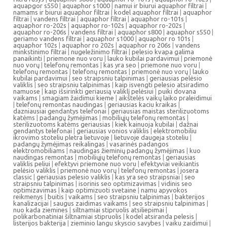
aquapgor s550
|
aquaphor s1000
|
namui ir biurui aquaphor filtrai
|
namams ir biurui aquaphor filtrai
|
kodel aquaphor filtrai
|
aquaphor
filtrai
|
vandens filtrai
|
aquaphor filtrai
|
aquaphor ro-101s
|
aquaphor ro-202s
|
aquaphor ro-102s
|
aquaphor ro-202s
|
aquaphor ro-206s
|
vandens filtrai
|
aquaphor s800
|
aquaphor s550
|
geriamo vandens filtrai
|
aquaphor s1000
|
aquaphor ro 101s
|
aquaphor 102s
|
aquaphor ro 202s
|
aquaphor ro 206s
|
vandens
minkstinimo filtrai
|
nugeležinimo filtrai
|
pelesio kvapa galima
panaikinti
|
priemone nuo voru
|
lauko kubilai pardavimui
|
priemonė
nuo vorų
|
telefonų remontas
|
kas yra seo
|
priemone nuo voru
|
telefonų remontas
|
telefonų remontas
|
priemonė nuo vorų
|
lauko
kubilai pardavimui
|
seo straipsniu talpinimas
|
geriausias pelėsio
valiklis
|
seo straipsniu talpinimas
|
kaip isvengti pelesio atsiradimo
namuose
|
kaip išsirinkti geriausią valiklį pelėsiui
|
puiki dovana
vaikams
|
smagiam žaidimui kieme
|
aikštelės vaikų laiko praleidimui
|
telefonų remontas naudingas
|
geriausias kaciu kraikas
|
dazniausiai gendantys telefonai
|
geriausias maistas sterilizuotoms
katėms
|
padangų žymėjimas
|
mobiliųjų telefonų remontas
|
sterilizuotoms katėms geriausias
|
kiek kainuoja kubilai
|
dažnai
gendantys telefonai
|
geriausias vonios valiklis
|
elektromobiliu
ikrovimo stoteliu pletra lietuvoje
|
lietuvoje daugeja stoteliu
|
padangų žymėjimas reikalingas
|
vasarinės padangos
elektromobiliams
|
naudingas žieminių padangų žymėjimas
|
kuo
naudingas remontas
|
mobiliųjų telefonų remontas
|
geriausias
valiklis peliui
|
efektyvi priemone nuo voru
|
efektyviai veikiantis
pelėsio valiklis
|
priemonė nuo vorų
|
telefonų remontas
|
josera
classic
|
geriausias pelesio valiklis
|
kas yra seo straipsniai
|
seo
straipsniu talpinimas
|
isorinis seo optimizavimas
|
vidinis seo
optimizavimas
|
kaip optimizuoti svetaine
|
namu apyvokos
reikmenys
|
buitis
|
vaikams
|
seo straipsniu talpinimas
|
bakterijos
kanalizacijai
|
saugus zaidimas vaikams
|
seo straipsniu talpinimas
|
nuo kada ziemines
|
siltnamiai stipruolis atsiliepimai
|
polikarbonatiniai šiltnamiai stipruolis
|
kodel atsiranda pelesis
|
listerijos bakterija
|
zieminio langu skyscio savybes
|
vaiku zaidimui
|