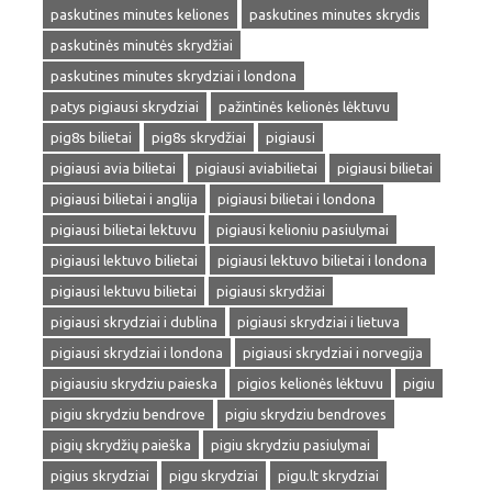
paskutines minutes keliones
paskutines minutes skrydis
paskutinės minutės skrydžiai
paskutines minutes skrydziai i londona
patys pigiausi skrydziai
pažintinės kelionės lėktuvu
pig8s bilietai
pig8s skrydžiai
pigiausi
pigiausi avia bilietai
pigiausi aviabilietai
pigiausi bilietai
pigiausi bilietai i anglija
pigiausi bilietai i londona
pigiausi bilietai lektuvu
pigiausi kelioniu pasiulymai
pigiausi lektuvo bilietai
pigiausi lektuvo bilietai i londona
pigiausi lektuvu bilietai
pigiausi skrydžiai
pigiausi skrydziai i dublina
pigiausi skrydziai i lietuva
pigiausi skrydziai i londona
pigiausi skrydziai i norvegija
pigiausiu skrydziu paieska
pigios kelionės lėktuvu
pigiu
pigiu skrydziu bendrove
pigiu skrydziu bendroves
pigių skrydžių paieška
pigiu skrydziu pasiulymai
pigius skrydziai
pigu skrydziai
pigu.lt skrydziai