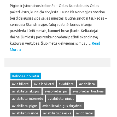
Pigios ir įsimintinos kelionės – Oslas Nuostabusis Oslas
pakeri visus, kurie čia atvyksta. Tai ne tik Norvegijos sostinė
bei didžiausias šios šalies miestas. Būtina žinoti ir tai, kad jis –
seniausia Skandinavijos šalių sostinė, kurios istorija
prasideda 1048 metais, kuomet buvo įkurta. Keliautojai
dažnai šį miestą pasirenka norėdami pažinti skandinavų
kultūrą ir vertybes. Šiuo metu kiekvienas iš mūsų…
Read
More »
Kelionės ir bilietai
avia bilietai
avia.lt bilietai
aviabiletai
aviabilietai
aviabilietai akcijos
aviabilietai i jav
aviabilietai i londona
aviabilietai internetu
aviabilietai pigiau
aviabilietai pigus
aviabilietai pigus skrydziai
aviabilietu kainos
aviabilietu paieska
aviobilietai