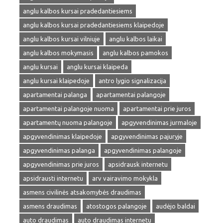
anglu kalbos kursai pradedantiesiems
anglu kalbos kursai pradedantiesiems klaipedoje
anglu kalbos kursai vilniuje
anglu kalbos laikai
anglu kalbos mokymasis
anglu kalbos pamokos
anglu kursai
anglu kursai klaipeda
anglu kursai klaipedoje
antro lygio signalizacija
apartamentai palanga
apartamentai palangoje
apartamentai palangoje nuoma
apartamentai prie juros
apartamentų nuoma palangoje
apgyvendinimas jurmaloje
apgyvendinimas klaipedoje
apgyvendinimas pajuryje
apgyvendinimas palanga
apgyvendinimas palangoje
apgyvendinimas prie juros
apsidrausk internetu
apsidrausti internetu
arv vairavimo mokykla
asmens civilinės atsakomybės draudimas
asmens draudimas
atostogos palangoje
audėjo baldai
auto draudimas
auto draudimas internetu