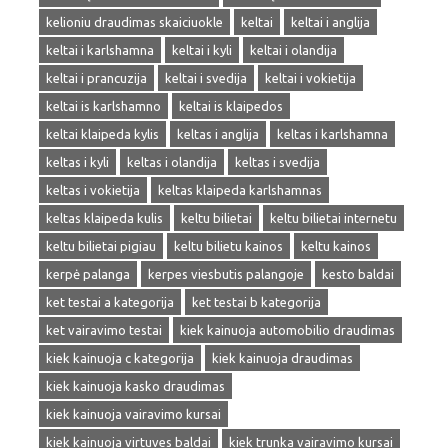
kelioniu draudimas skaiciuokle
keltai
keltai i anglija
keltai i karlshamna
keltai i kyli
keltai i olandija
keltai i prancuzija
keltai i svedija
keltai i vokietija
keltai is karlshamno
keltai is klaipedos
keltai klaipeda kylis
keltas i anglija
keltas i karlshamna
keltas i kyli
keltas i olandija
keltas i svedija
keltas i vokietija
keltas klaipeda karlshamnas
keltas klaipeda kulis
keltu bilietai
keltu bilietai internetu
keltu bilietai pigiau
keltu bilietu kainos
keltu kainos
kerpė palanga
kerpes viesbutis palangoje
kesto baldai
ket testai a kategorija
ket testai b kategorija
ket vairavimo testai
kiek kainuoja automobilio draudimas
kiek kainuoja c kategorija
kiek kainuoja draudimas
kiek kainuoja kasko draudimas
kiek kainuoja vairavimo kursai
kiek kainuoja virtuves baldai
kiek trunka vairavimo kursai