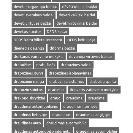
deveti miegamojo baldai
dėvėti odiniai baldai
deveti svetaines baldai
deveti vaikiski baldai
dėvėti virtuvės baldai
deveti virtuviniai baldai
devetos spintos
DFDS keltai
DFDS keltu bilietai internetu
DFDS keltu linija
diemedis palanga
diforma baldai
dorkanas vairavimo mokykla
dovanoja virtuves baldus
drabužinė
drabužinės
drabuzines baldai
drabuzines durys
drabuzines isplanavimas
drabuziniu iranga
drabuziniu sistemos
drabužių spinta
drabuziu spintos
dradimas
draiveris vairavimo mokykla
drakono skrydziai
draud
draudima
draudimai
draudimai automobiliams
draudimai internetu
draudimai lietuvoje
draudimas
draudimas anglijoje
draudimas auto
draudimas automobilio
draudimas automobilio internetu
draudimas automobiliui