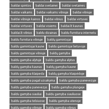
baldai spintos
baldai svetainei
baldai svetaines
baldai vaikams
baldai vaikams vilniuje
baldai vilniuje
baldai vilniuje kainos
baldai vilnius
baldai virtuvei
baldai virtuves
baldai visiems
baldai.lt kaunas
baldai.lt vilnius
baldu dizainas
baldu furnitura internetu
baldu furnitura vilniuje
baldų gamintojai
baldu gamintojai kaune
baldu gamintojai lietuvoje
baldu gamintojai vilniuje
baldų gamyba
baldu gamyba alytuje
baldu gamyba alytus
baldų gamyba kaunas
baldų gamyba kaune
baldu gamyba klaipeda
baldų gamyba klaipėdoje
baldu gamyba pagal uzsakyma
baldu gamyba panevezyje
baldu gamyba panevezys
baldu gamyba plungeje
baldu gamyba siauliai
baldu gamyba siauliuose
baldu gamyba telsiuose
baldu gamyba utenoje
baldų gamyba vilniuje
baldų gamyba vilnius