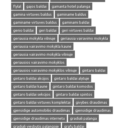
flylal
gajos baldai
gamanta hotel palanga
gamina virtuves baldus
gaminame baldus
gaminame virtuves baldus
gaminami baldai
genio baldai
geri baldai
geri virtuves baldai
geriausia mokykla vilniuje
geriausia vairavimo mokykla
geriausia vairavimo mokykla kaune
geriausia vairavimo mokykla vilniuje
geriausios vairavimo mokyklos
geriausios vairavimo mokyklos vilniuje
gintaro baldai
gintaro baldai akcijos
gintaro baldai alytuje
gintaro baldai kaune
gintaro baldai komodos
gintaro baldai sekcijos
gintaro baldai spintos
gintaro baldai virtuves komplektai
givybes draudimas
gjensidige automobilio draudimas
gjensidige draudimas
gjensidige draudimas internetu
gradiali palanga
gradiali viesbutis palangoje
grafų baldai