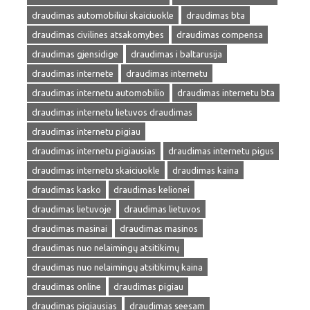
draudimas automobiliui skaiciuokle
draudimas bta
draudimas civilines atsakomybes
draudimas compensa
draudimas gjensidige
draudimas i baltarusija
draudimas internete
draudimas internetu
draudimas internetu automobilio
draudimas internetu bta
draudimas internetu lietuvos draudimas
draudimas internetu pigiau
draudimas internetu pigiausias
draudimas internetu pigus
draudimas internetu skaiciuokle
draudimas kaina
draudimas kasko
draudimas kelionei
draudimas lietuvoje
draudimas lietuvos
draudimas masinai
draudimas masinos
draudimas nuo nelaimingų atsitikimų
draudimas nuo nelaimingų atsitikimų kaina
draudimas online
draudimas pigiau
draudimas pigiausias
draudimas seesam