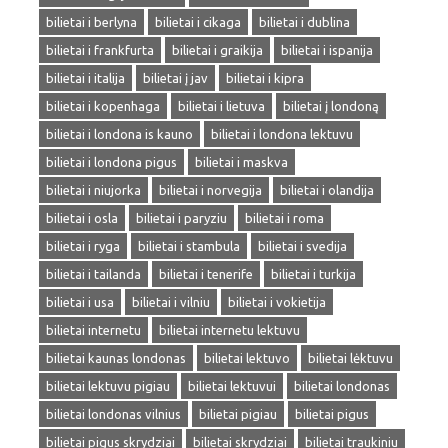
bilietai i berlyna
bilietai i cikaga
bilietai i dublina
bilietai i frankfurta
bilietai i graikija
bilietai i ispanija
bilietai i italija
bilietai į jav
bilietai i kipra
bilietai i kopenhaga
bilietai i lietuva
bilietai į londoną
bilietai i londona is kauno
bilietai i londona lektuvu
bilietai i londona pigus
bilietai i maskva
bilietai i niujorka
bilietai i norvegija
bilietai i olandija
bilietai i osla
bilietai i paryziu
bilietai i roma
bilietai i ryga
bilietai i stambula
bilietai i svedija
bilietai i tailanda
bilietai i tenerife
bilietai i turkija
bilietai i usa
bilietai i vilniu
bilietai i vokietija
bilietai internetu
bilietai internetu lektuvu
bilietai kaunas londonas
bilietai lektuvo
bilietai lėktuvu
bilietai lektuvu pigiau
bilietai lektuvui
bilietai londonas
bilietai londonas vilnius
bilietai pigiau
bilietai pigus
bilietai pigus skrydziai
bilietai skrydziai
bilietai traukiniu