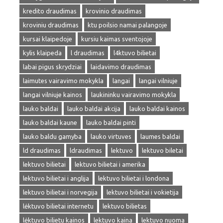
kredito draudimas
krovinio draudimas
kroviniu draudimas
ktu poilsio namai palangoje
kursai klaipedoje
kursiu kaimas sventojoje
kylis klaipeda
l draudimas
l4ktuvo bilietai
labai pigus skrydziai
laidavimo draudimas
laimutes vairavimo mokykla
langai
langai vilniuje
langai vilniuje kainos
laukininku vairavimo mokykla
lauko baldai
lauko baldai akcija
lauko baldai kainos
lauko baldai kaune
lauko baldai pinti
lauko baldu gamyba
lauko virtuves
laumes baldai
ld draudimas
ldraudimas
lektuvo
lektuvo biletai
lektuvo bilietai
lektuvo bilietai i amerika
lektuvo bilietai i anglija
lektuvo bilietai i londona
lektuvo bilietai i norvegija
lektuvo bilietai i vokietija
lėktuvo bilietai internetu
lektuvo bilietas
lėktuvo bilietu kainos
lektuvo kaina
lektuvo nuoma