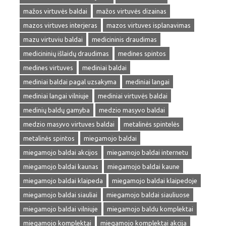
mažos virtuvės baldai
mažos virtuvės dizainas
mazos virtuves interjeras
mazos virtuves isplanavimas
mazu virtuviu baldai
medicininis draudimas
medicininių išlaidų draudimas
medines spintos
medines virtuves
mediniai baldai
mediniai baldai pagal uzsakyma
mediniai langai
mediniai langai vilniuje
mediniai virtuvės baldai
medinių baldų gamyba
medzio masyvo baldai
medzio masyvo virtuves baldai
metalinės spintelės
metalinės spintos
miegamojo baldai
miegamojo baldai akcijos
miegamojo baldai internetu
miegamojo baldai kaunas
miegamojo baldai kaune
miegamojo baldai klaipeda
miegamojo baldai klaipedoje
miegamojo baldai siauliai
miegamojo baldai siauliuose
miegamojo baldai vilniuje
miegamojo baldu komplektai
miegamojo komplektai
miegamojo komplektai akcija