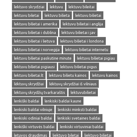
lektuvo skrydziai
lektuvu
lektuvu bileitai
lektuvu biletai
lektuvu bilieta
lektuvu bilietai
lektuvu bilietai i amerika
lektuvu bilietai i anglija
lektuvu bilietai i dublina
lektuvu bilietai i jav
lektuvu bilietai i lietuva
lektuvu bilietai i londona
lektuvu bilietai i norvegija
lektuvu bilietai internetu
lektuvu bilietai paskutine minute
lektuvu bilietai pigiau
lektuvu bilietai pigiausi
lektuvu bilietai pigus
lektuvu bilietai.lt
lektuvu bilietu kainos
lektuvu kainos
lėktuvų skrydžiai
lėktuvų skrydžiai iš vilniaus
lėktuvų skrydžių tvarkaraštis
lektuvubilietai
lenkiški baldai
lenkiski baldai kaune
lenkiski baldai vilniuje
lenkiski minksti baldai
lenkiski odiniai baldai
lenkiski svetaines baldai
lenkiški virtuvės baldai
lenkiski virtuviniai baldai
letuvos draudimas
liektuvo biletai
liektuvo bilietai