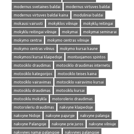
modernus svetaines baldai
modernus virtuves baldai
modernus virtuves baldai kaina
moduliniai baldai
mokausi vairuoti
mokyklos vilniuje
mokyklų reitingai
mokyklu reitingai vilniuje
mokymai
mokymai seminarai
mokymo centrai
mokymo centras vilniuje
mokymo centras vilnius
mokymo kursai kaune
mokymosi kursai klaipedoje
montuojamos spintos
motociklo draudimas
motociklo draudimas internetu
motociklo kategorijos
motociklo teises kaina
motociklo vairavimas
motociklo vairavimo kursai
motociklu draudimas
motociklu kursai
motociklu mokykla
motorolerio draudimas
motoroleriu draudimas
nakvyne klaipedoje
nakvyne Nidoje
nakvyne pajuryje
nakvyne palanga
nakvyne Palangoje
nakvyne prie juros
nakvyne vilniuje
nakvynes namai palangoje
nakvynes palangoje