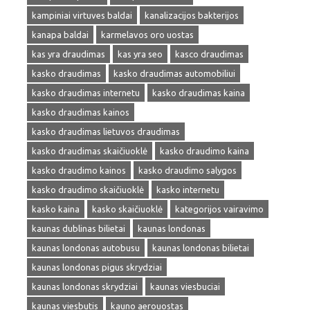
kampiniai virtuves baldai
kanalizacijos bakterijos
kanapa baldai
karmelavos oro uostas
kas yra draudimas
kas yra seo
kasco draudimas
kasko draudimas
kasko draudimas automobiliui
kasko draudimas internetu
kasko draudimas kaina
kasko draudimas kainos
kasko draudimas lietuvos draudimas
kasko draudimas skaičiuoklė
kasko draudimo kaina
kasko draudimo kainos
kasko draudimo salygos
kasko draudimo skaičiuoklė
kasko internetu
kasko kaina
kasko skaičiuoklė
kategorijos vairavimo
kaunas dublinas bilietai
kaunas londonas
kaunas londonas autobusu
kaunas londonas bilietai
kaunas londonas pigus skrydziai
kaunas londonas skrydziai
kaunas viesbuciai
kaunas viesbutis
kauno aerouostas