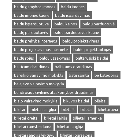
baldu gamybos imones
baldu imones
baldu imones kaune
baldu ispardavimas
baldu isparduotuve
baldu kainos
baldų parduotuvė
baldų parduotuvės
baldu parduotuves kaune
baldu prekyba internetu
baldų projektavimas
baldu projektavimas internete
baldu projektuotojas
baldu rojus
baldu uzsakymas
baltarusiski baldai
balticum draudimas
baltikums draudimas
bareikio vairavimo mokykla
batu spinta
be kategorija
belejevo vairavimo mokykla
bendrosios civilinės atsakomybės draudimas
bialo vairavimo mokykla
bikuvos baldai
bileitai
biletai
biletai i anglija
biletailt
bilietai
bilietai avia
bilietai greitai
bilietai i airija
bilietai i amerika
bilietai i amsterdama
bilietai i anglija
bilietai i anglija lektuvu
bilietai i barselona