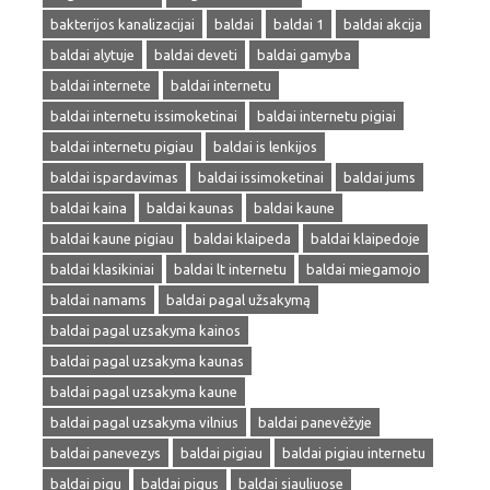
bakterijos kanalizacijai
baldai
baldai 1
baldai akcija
baldai alytuje
baldai deveti
baldai gamyba
baldai internete
baldai internetu
baldai internetu issimoketinai
baldai internetu pigiai
baldai internetu pigiau
baldai is lenkijos
baldai ispardavimas
baldai issimoketinai
baldai jums
baldai kaina
baldai kaunas
baldai kaune
baldai kaune pigiau
baldai klaipeda
baldai klaipedoje
baldai klasikiniai
baldai lt internetu
baldai miegamojo
baldai namams
baldai pagal užsakymą
baldai pagal uzsakyma kainos
baldai pagal uzsakyma kaunas
baldai pagal uzsakyma kaune
baldai pagal uzsakyma vilnius
baldai panevėžyje
baldai panevezys
baldai pigiau
baldai pigiau internetu
baldai pigu
baldai pigus
baldai siauliuose