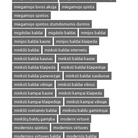
miegamojo lovos akcija
miegamojo spinta
miegamojo spintos
miegamojo spintos stumdomomis durimis
migdolas baldai
migdolo baldai
minijos baldai
minijos baldai kaune
minijos baldai klaipeda
minkšti baldai
minksti baldai internetu
minksti baldai kaunas
minksti baldai kaune
minksti baldai klaipeda
minksti baldai klaipedoje
minksti baldai panevezyje
minksti baldai siauliuose
minksti baldai vilniuje
minksti baldai vilnius
minksti kampai kaune
minksti kampai klaipeda
minksti kampai klaipedoje
minksti kampai vilniuje
minkšti svetainės baldai
minkstu baldu gamintojai
minkštų baldų gamyba
moderni virtuvė
modernios spintos
modernios virtuves
modernios virtuves baldai
modernūs baldai