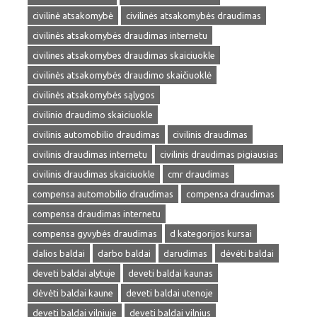
civilinė atsakomybė
civilinės atsakomybės draudimas
civilinės atsakomybės draudimas internetu
civilines atsakomybes draudimas skaiciuokle
civilinės atsakomybės draudimo skaičiuoklė
civilinės atsakomybės sąlygos
civilinio draudimo skaiciuokle
civilinis automobilio draudimas
civilinis draudimas
civilinis draudimas internetu
civilinis draudimas pigiausias
civilinis draudimas skaiciuokle
cmr draudimas
compensa automobilio draudimas
compensa draudimas
compensa draudimas internetu
compensa gyvybės draudimas
d kategorijos kursai
dalios baldai
darbo baldai
darudimas
dėvėti baldai
deveti baldai alytuje
deveti baldai kaunas
dėvėti baldai kaune
deveti baldai utenoje
deveti baldai vilniuje
deveti baldai vilnius