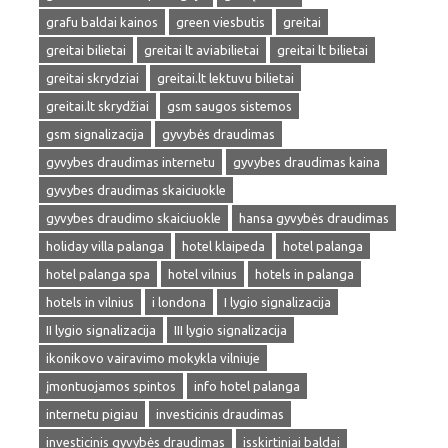
grafu baldai kainos
green viesbutis
greitai
greitai bilietai
greitai lt aviabilietai
greitai lt bilietai
greitai skrydziai
greitai.lt lektuvu bilietai
greitai.lt skrydžiai
gsm saugos sistemos
gsm signalizacija
gyvybės draudimas
gyvybes draudimas internetu
gyvybes draudimas kaina
gyvybes draudimas skaiciuokle
gyvybes draudimo skaiciuokle
hansa gyvybės draudimas
holiday villa palanga
hotel klaipeda
hotel palanga
hotel palanga spa
hotel vilnius
hotels in palanga
hotels in vilnius
i londona
I lygio signalizacija
II lygio signalizacija
III lygio signalizacija
ikonikovo vairavimo mokykla vilniuje
įmontuojamos spintos
info hotel palanga
internetu pigiau
investicinis draudimas
investicinis gyvybės draudimas
isskirtiniai baldai