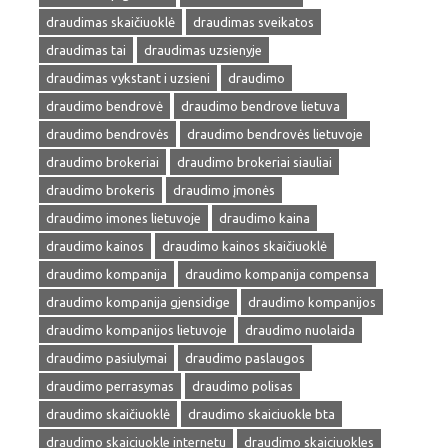
draudimas skaičiuoklė
draudimas sveikatos
draudimas tai
draudimas uzsienyje
draudimas vykstant i uzsieni
draudimo
draudimo bendrovė
draudimo bendrove lietuva
draudimo bendrovės
draudimo bendrovės lietuvoje
draudimo brokeriai
draudimo brokeriai siauliai
draudimo brokeris
draudimo įmonės
draudimo imones lietuvoje
draudimo kaina
draudimo kainos
draudimo kainos skaičiuoklė
draudimo kompanija
draudimo kompanija compensa
draudimo kompanija gjensidige
draudimo kompanijos
draudimo kompanijos lietuvoje
draudimo nuolaida
draudimo pasiulymai
draudimo paslaugos
draudimo perrasymas
draudimo polisas
draudimo skaičiuoklė
draudimo skaiciuokle bta
draudimo skaiciuokle internetu
draudimo skaiciuokles