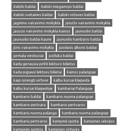
italiski baldai
italiski miegamojo baldai
italiski svetaines baldai
italiski virtuves baldai
jagmino vairavimo mokykla
jasučio vairavimo mokykla
jasucio vairavimo mokykla kainos
jaunuolio baldai
jaunuolio baldai kaune
jaunuolio kambario baldai
jtmc vairavimo mokykla
juodasis alksnis baldai
jurmala viesbuciai
justluka baldai
kada geriausia pirkti lektuvo bilietus
kada pigiausi lektuvu bilietai
kainos palangoje
kaip isirengti virtuve
kalbu kursai klaipeda
kalbu kursai klaipedoje
kambariai Palangoje
kambario baldai
kambario nuoma palangoje
kambario pertvara
kambario pertvaros
kambariu nuoma palanga
kambariu nuoma palangoje
kambariu pertvaros
kampinė spinta
kampines sekcijos
kampinės spintos
kampines virtuves