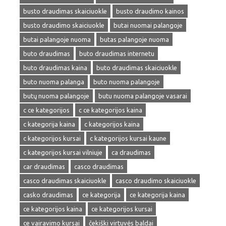
busto draudimas skaiciuokle
busto draudimo kainos
busto draudimo skaiciuokle
butai nuomai palangoje
butai palangoje nuoma
butas palangoje nuoma
buto draudimas
buto draudimas internetu
buto draudimas kaina
buto draudimas skaiciuokle
buto nuoma palanga
buto nuoma palangoje
butų nuoma palangoje
butu nuoma palangoje vasarai
c ce kategorijos
c ce kategorijos kaina
c kategorija kaina
c kategorijos kaina
c kategorijos kursai
c kategorijos kursai kaune
c kategorijos kursai vilniuje
ca draudimas
car draudimas
casco draudimas
casco draudimas skaiciuokle
casco draudimo skaiciuokle
casko draudimas
ce kategorija
ce kategorija kaina
ce kategorijos kaina
ce kategorijos kursai
ce vairavimo kursai
čekiški virtuvės baldai