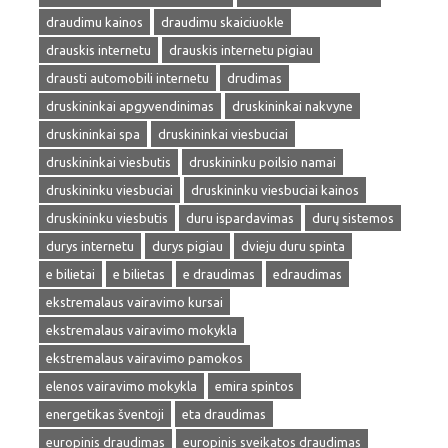
draudimu kainos
draudimu skaiciuokle
drauskis internetu
drauskis internetu pigiau
drausti automobili internetu
drudimas
druskininkai apgyvendinimas
druskininkai nakvyne
druskininkai spa
druskininkai viesbuciai
druskininkai viesbutis
druskininku poilsio namai
druskininku viesbuciai
druskininku viesbuciai kainos
druskininku viesbutis
duru ispardavimas
durų sistemos
durys internetu
durys pigiau
dvieju duru spinta
e bilietai
e bilietas
e draudimas
edraudimas
ekstremalaus vairavimo kursai
ekstremalaus vairavimo mokykla
ekstremalaus vairavimo pamokos
elenos vairavimo mokykla
emira spintos
energetikas šventoji
eta draudimas
europinis draudimas
europinis sveikatos draudimas