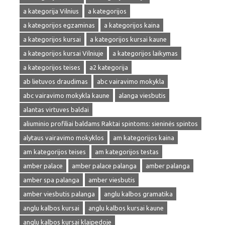
a kategorija Vilnius
a kategorijos
a kategorijos egzaminas
a kategorijos kaina
a kategorijos kursai
a kategorijos kursai kaune
a kategorijos kursai Vilniuje
a kategorijos laikymas
a kategorijos teises
a2 kategorija
ab lietuvos draudimas
abc vairavimo mokykla
abc vairavimo mokykla kaune
alanga viesbutis
alantas virtuves baldai
aliuminio profiliai baldams Raktai spintoms: sieninės spintos
alytaus vairavimo mokyklos
am kategorijos kaina
am kategorijos teises
am kategorijos testas
amber palace
amber palace palanga
amber palanga
amber spa palanga
amber viesbutis
amber viesbutis palanga
anglu kalbos gramatika
anglu kalbos kursai
anglu kalbos kursai kaune
anglu kalbos kursai klaipedoje