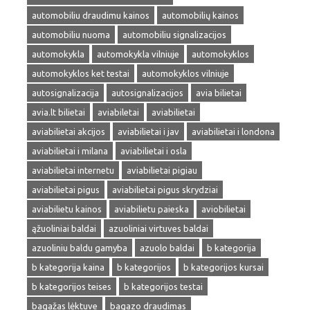
automobiliu draudimu kainos
automobilių kainos
automobiliu nuoma
automobiliu signalizacijos
automokykla
automokykla vilniuje
automokyklos
automokyklos ket testai
automokyklos vilniuje
autosignalizacija
autosignalizacijos
avia bilietai
avia.lt bilietai
aviabiletai
aviabilietai
aviabilietai akcijos
aviabilietai i jav
aviabilietai i londona
aviabilietai i milana
aviabilietai i osla
aviabilietai internetu
aviabilietai pigiau
aviabilietai pigus
aviabilietai pigus skrydziai
aviabilietu kainos
aviabilietu paieska
aviobilietai
ąžuoliniai baldai
azuoliniai virtuves baldai
azuoliniu baldu gamyba
azuolo baldai
b kategorija
b kategorija kaina
b kategorijos
b kategorijos kursai
b kategorijos teises
b kategorijos testai
bagažas lėktuve
bagazo draudimas