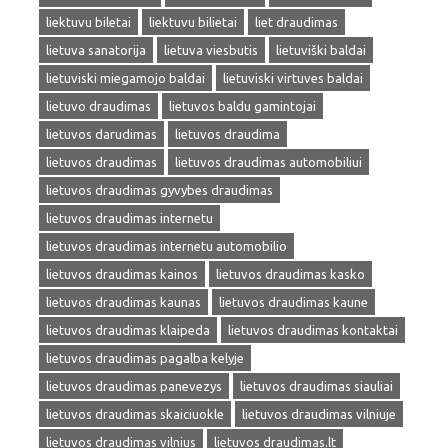
liektuvu biletai
liektuvu bilietai
liet draudimas
lietuva sanatorija
lietuva viesbutis
lietuviški baldai
lietuviski miegamojo baldai
lietuviski virtuves baldai
lietuvo draudimas
lietuvos baldu gamintojai
lietuvos darudimas
lietuvos draudima
lietuvos draudimas
lietuvos draudimas automobiliui
lietuvos draudimas gyvybes draudimas
lietuvos draudimas internetu
lietuvos draudimas internetu automobilio
lietuvos draudimas kainos
lietuvos draudimas kasko
lietuvos draudimas kaunas
lietuvos draudimas kaune
lietuvos draudimas klaipeda
lietuvos draudimas kontaktai
lietuvos draudimas pagalba kelyje
lietuvos draudimas panevezys
lietuvos draudimas siauliai
lietuvos draudimas skaiciuokle
lietuvos draudimas vilniuje
lietuvos draudimas vilnius
lietuvos draudimas.lt