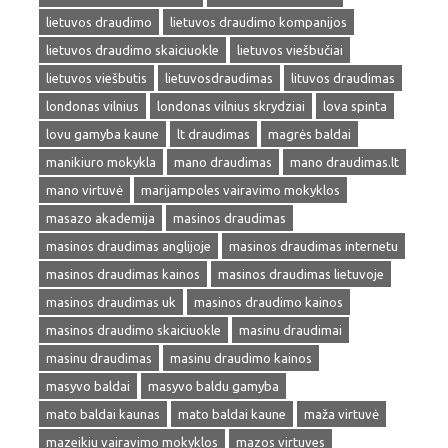
lietuvos draudimo
lietuvos draudimo kompanijos
lietuvos draudimo skaiciuokle
lietuvos viešbučiai
lietuvos viešbutis
lietuvosdraudimas
lituvos draudimas
londonas vilnius
londonas vilnius skrydziai
lova spinta
lovu gamyba kaune
lt draudimas
magrės baldai
manikiuro mokykla
mano draudimas
mano draudimas.lt
mano virtuvė
marijampoles vairavimo mokyklos
masazo akademija
masinos draudimas
masinos draudimas anglijoje
masinos draudimas internetu
masinos draudimas kainos
masinos draudimas lietuvoje
masinos draudimas uk
masinos draudimo kainos
masinos draudimo skaiciuokle
masinu draudimai
masinu draudimas
masinu draudimo kainos
masyvo baldai
masyvo baldu gamyba
mato baldai kaunas
mato baldai kaune
maža virtuvė
mazeikiu vairavimo mokyklos
mazos virtuves