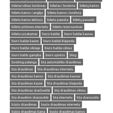
bilietai vilnius londonas
bilietas i londona
bilietų kainos
bilietu kainos i anglija
bilietu kainos i londona
bilietu kainos lektuvu
bilietu paieska
bilietų pasaulis
bilietu pirkimas internetu
bilietu rezervavimas
bilietu uzsakymas
biuro baldai
biuro baldai kaunas
biuro baldai kaune
biuro baldai klaipeda
biuro baldai vilniuje
biuro baldai vilnius
biuro baldu gamyba
biuro spintos
blog
booking palanga
bta automobilio draudimas
bta draudimas
bta draudimas internetu
bta draudimas kainos
bta draudimas kaunas
bta draudimas kaune
bta draudimas klaipeda
bta draudimas skaičiuoklė
bta draudimas vilnius
bta draudimo skaiciuokle
bta internetu
bta skaiciuokle
būsto draudimas
busto draudimas internetu
būsto draudimas kaina
busto draudimas kainos