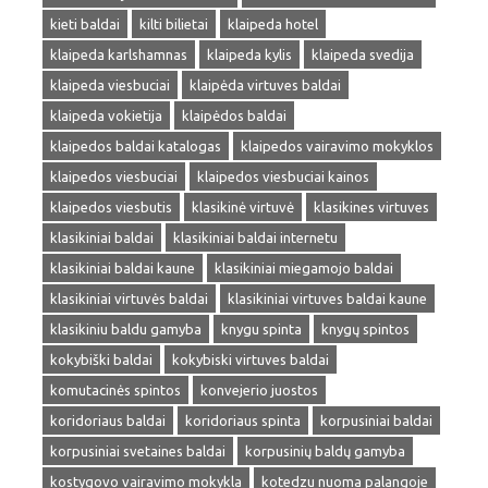
kieti baldai
kilti bilietai
klaipeda hotel
klaipeda karlshamnas
klaipeda kylis
klaipeda svedija
klaipeda viesbuciai
klaipėda virtuves baldai
klaipeda vokietija
klaipėdos baldai
klaipedos baldai katalogas
klaipedos vairavimo mokyklos
klaipedos viesbuciai
klaipedos viesbuciai kainos
klaipedos viesbutis
klasikinė virtuvė
klasikines virtuves
klasikiniai baldai
klasikiniai baldai internetu
klasikiniai baldai kaune
klasikiniai miegamojo baldai
klasikiniai virtuvės baldai
klasikiniai virtuves baldai kaune
klasikiniu baldu gamyba
knygu spinta
knygų spintos
kokybiški baldai
kokybiski virtuves baldai
komutacinės spintos
konvejerio juostos
koridoriaus baldai
koridoriaus spinta
korpusiniai baldai
korpusiniai svetaines baldai
korpusinių baldų gamyba
kostygovo vairavimo mokykla
kotedzu nuoma palangoje