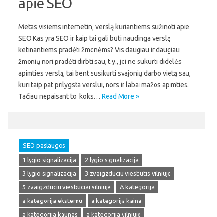
apie SEO
Metas visiems internetinį verslą kuriantiems sužinoti apie
SEO Kas yra SEO ir kaip tai gali būti naudinga verslą
ketinantiems pradėti žmonėms? Vis daugiau ir daugiau
žmonių nori pradėti dirbti sau, t.y., jei ne sukurti didelės
apimties verslą, tai bent susikurti svajonių darbo vietą sau,
kuri taip pat prilygsta verslui, nors ir labai mažos apimties.
Tačiau nepaisant to, koks…
Read More »
SEO paslaugos
1 lygio signalizacija
2 lygio signalizacija
3 lygio signalizacija
3 zvaigzduciu viesbutis vilniuje
5 zvaigzduciu viesbuciai vilniuje
A kategorija
a kategorija eksternu
a kategorija kaina
a kategorija kaunas
a kategorija vilniuje