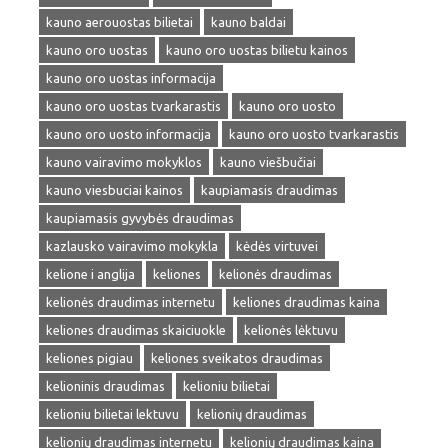
kauno aerouostas bilietai
kauno baldai
kauno oro uostas
kauno oro uostas bilietu kainos
kauno oro uostas informacija
kauno oro uostas tvarkarastis
kauno oro uosto
kauno oro uosto informacija
kauno oro uosto tvarkarastis
kauno vairavimo mokyklos
kauno viešbučiai
kauno viesbuciai kainos
kaupiamasis draudimas
kaupiamasis gyvybės draudimas
kazlausko vairavimo mokykla
kėdės virtuvei
kelione i anglija
keliones
kelionės draudimas
kelionės draudimas internetu
keliones draudimas kaina
keliones draudimas skaiciuokle
kelionės lėktuvu
keliones pigiau
keliones sveikatos draudimas
kelioninis draudimas
kelioniu bilietai
kelioniu bilietai lektuvu
kelionių draudimas
kelionių draudimas internetu
kelionių draudimas kaina