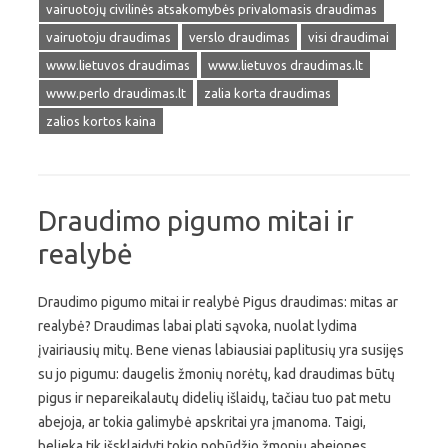
vairuotojų civilinės atsakomybės privalomasis draudimas
vairuotoju draudimas
verslo draudimas
visi draudimai
www.lietuvos draudimas
www.lietuvos draudimas.lt
www.perlo draudimas.lt
zalia korta draudimas
zalios kortos kaina
Draudimo pigumo mitai ir
realybė
Draudimo pigumo mitai ir realybė Pigus draudimas: mitas ar
realybė? Draudimas labai plati sąvoka, nuolat lydima
įvairiausių mitų. Bene vienas labiausiai paplitusių yra susijęs
su jo pigumu: daugelis žmonių norėtų, kad draudimas būtų
pigus ir nepareikalautų didelių išlaidų, tačiau tuo pat metu
abejoja, ar tokia galimybė apskritai yra įmanoma. Taigi,
belieka tik išsklaidyti tokio pobūdžio žmonių abejones,