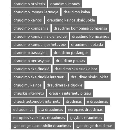
draudimo brokeris
draudimo įmonės
draudimo imones lietuvoje
draudimo kaina
draudimo kainos
draudimo kainos skaičiuoklė
draudimo kompanija
draudimo kompanija compensa
draudimo kompanija gjensidige
draudimo kompanijos
draudimo kompanijos lietuvoje
draudimo nuolaida
draudimo pasiulymai
draudimo paslaugos
draudimo perrasymas
draudimo polisas
draudimo skaičiuoklė
draudimo skaiciuokle bta
draudimo skaiciuokle internetu
draudimo skaiciuokles
draudimu kainos
draudimu skaiciuokle
drauskis internetu
drauskis internetu pigiau
drausti automobili internetu
drudimas
e draudimas
edraudimas
eta draudimas
europinis draudimas
europinis sveikatos draudimas
givybes draudimas
gjensidige automobilio draudimas
gjensidige draudimas