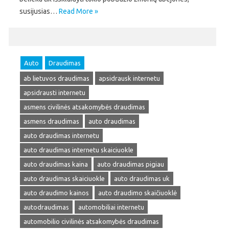
susijusias…
Read More »
Auto
Draudimas
ab lietuvos draudimas
apsidrausk internetu
apsidrausti internetu
asmens civilinės atsakomybės draudimas
asmens draudimas
auto draudimas
auto draudimas internetu
auto draudimas internetu skaiciuokle
auto draudimas kaina
auto draudimas pigiau
auto draudimas skaiciuokle
auto draudimas uk
auto draudimo kainos
auto draudimo skaičiuoklė
autodraudimas
automobiliai internetu
automobilio civilinės atsakomybės draudimas