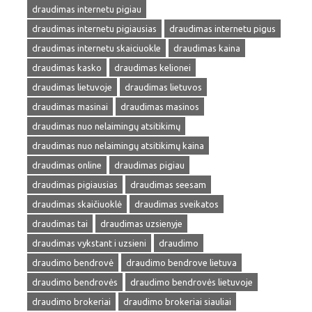
draudimas internetu pigiau
draudimas internetu pigiausias
draudimas internetu pigus
draudimas internetu skaiciuokle
draudimas kaina
draudimas kasko
draudimas kelionei
draudimas lietuvoje
draudimas lietuvos
draudimas masinai
draudimas masinos
draudimas nuo nelaimingų atsitikimų
draudimas nuo nelaimingų atsitikimų kaina
draudimas online
draudimas pigiau
draudimas pigiausias
draudimas seesam
draudimas skaičiuoklė
draudimas sveikatos
draudimas tai
draudimas uzsienyje
draudimas vykstant i uzsieni
draudimo
draudimo bendrovė
draudimo bendrove lietuva
draudimo bendrovės
draudimo bendrovės lietuvoje
draudimo brokeriai
draudimo brokeriai siauliai