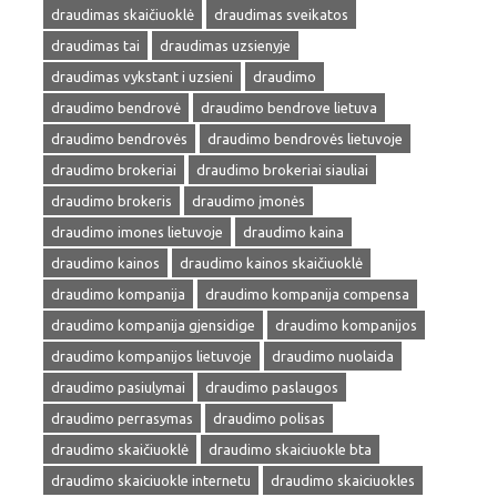
draudimas skaičiuoklė
draudimas sveikatos
draudimas tai
draudimas uzsienyje
draudimas vykstant i uzsieni
draudimo
draudimo bendrovė
draudimo bendrove lietuva
draudimo bendrovės
draudimo bendrovės lietuvoje
draudimo brokeriai
draudimo brokeriai siauliai
draudimo brokeris
draudimo įmonės
draudimo imones lietuvoje
draudimo kaina
draudimo kainos
draudimo kainos skaičiuoklė
draudimo kompanija
draudimo kompanija compensa
draudimo kompanija gjensidige
draudimo kompanijos
draudimo kompanijos lietuvoje
draudimo nuolaida
draudimo pasiulymai
draudimo paslaugos
draudimo perrasymas
draudimo polisas
draudimo skaičiuoklė
draudimo skaiciuokle bta
draudimo skaiciuokle internetu
draudimo skaiciuokles