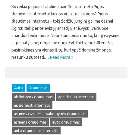
Ko reikia pigaus draudimo paieškai internetu Pigus
draudimas internetu: kokios yra kitos sąlygos? Pigus
draudimas internetu – tokį žodžių junginį galima dažnai
išgirsti tiek per televiziją ar radiją, ar išvysti įvairiuose
spaudos leidiniuose. Nepriklausomai nuo to, kur jį išvysime
ar pamatysime, negalime nuginčyti fakto, jog būtent šis
pasirinkimas yra vienas iš tų, kuri ypač domina žmones.
Nesunku suprasti,…
Read More »
Auto
Draudimas
ab lietuvos draudimas
apsidrausk internetu
apsidrausti internetu
asmens civilinės atsakomybės draudimas
asmens draudimas
auto draudimas
auto draudimas internetu