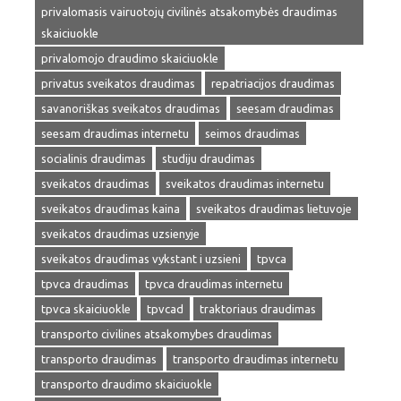
privalomasis vairuotojų civilinės atsakomybės draudimas
skaiciuokle
privalomojo draudimo skaiciuokle
privatus sveikatos draudimas
repatriacijos draudimas
savanoriškas sveikatos draudimas
seesam draudimas
seesam draudimas internetu
seimos draudimas
socialinis draudimas
studiju draudimas
sveikatos draudimas
sveikatos draudimas internetu
sveikatos draudimas kaina
sveikatos draudimas lietuvoje
sveikatos draudimas uzsienyje
sveikatos draudimas vykstant i uzsieni
tpvca
tpvca draudimas
tpvca draudimas internetu
tpvca skaiciuokle
tpvcad
traktoriaus draudimas
transporto civilines atsakomybes draudimas
transporto draudimas
transporto draudimas internetu
transporto draudimo skaiciuokle