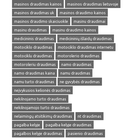
masinos draudimas kainos
masinos draudimas lietuvoje
masinos draudimas uk
masinos draudimo kainos
masinos draudimo skaiciuokle
masinu draudimai
masinu draudimas
masinu draudimo kainos
medicininis draudimas
medicininių išlaidų draudimas
motociklo draudimas
motociklo draudimas internetu
motociklu draudimas
motorolerio draudimas
motoroleriu draudimas
namo draudimas
namo draudimas kaina
namu draudimas
namu turto draudimas
ne gyvybės draudimas
neįvykusios kelionės draudimas
nekilnojamo turto draudimas
nekilnojamojo turto draudimas
nelaimingų atsitikimų draudimas
nt draudimas
pagalba kelyje
pagalba kelyje draudimas
pagalbos kelyje draudimas
pasienio draudimas