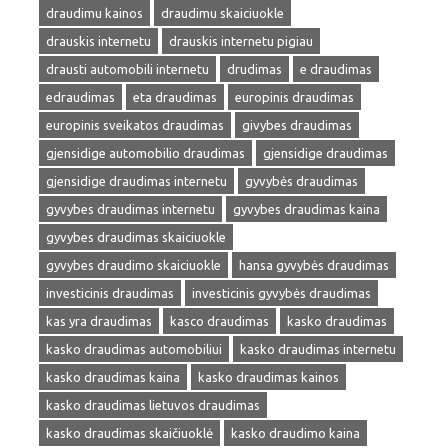
draudimu kainos
draudimu skaiciuokle
drauskis internetu
drauskis internetu pigiau
drausti automobili internetu
drudimas
e draudimas
edraudimas
eta draudimas
europinis draudimas
europinis sveikatos draudimas
givybes draudimas
gjensidige automobilio draudimas
gjensidige draudimas
gjensidige draudimas internetu
gyvybės draudimas
gyvybes draudimas internetu
gyvybes draudimas kaina
gyvybes draudimas skaiciuokle
gyvybes draudimo skaiciuokle
hansa gyvybės draudimas
investicinis draudimas
investicinis gyvybės draudimas
kas yra draudimas
kasco draudimas
kasko draudimas
kasko draudimas automobiliui
kasko draudimas internetu
kasko draudimas kaina
kasko draudimas kainos
kasko draudimas lietuvos draudimas
kasko draudimas skaičiuoklė
kasko draudimo kaina