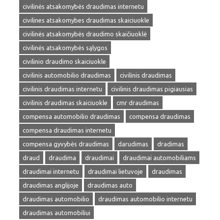
civilinės atsakomybės draudimas internetu
civilines atsakomybes draudimas skaiciuokle
civilinės atsakomybės draudimo skaičiuoklė
civilinės atsakomybės sąlygos
civilinio draudimo skaiciuokle
civilinis automobilio draudimas
civilinis draudimas
civilinis draudimas internetu
civilinis draudimas pigiausias
civilinis draudimas skaiciuokle
cmr draudimas
compensa automobilio draudimas
compensa draudimas
compensa draudimas internetu
compensa gyvybės draudimas
darudimas
dradimas
draud
draudima
draudimai
draudimai automobiliams
draudimai internetu
draudimai lietuvoje
draudimas
draudimas anglijoje
draudimas auto
draudimas automobilio
draudimas automobilio internetu
draudimas automobiliui