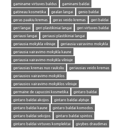
gaminame virtuves baldus
gaminami baldai
gatineau kosmetika
gealan langai
genio baldai
geras paakiu kremas
geras veido kremas
geri baldai
geri langai
geri plastikiniai langai
geri virtuves baldai
geriausi langai
geriausi plastikiniai langai
geriausia mokykla vilniuje
geriausia vairavimo mokykla
geriausia vairavimo mokykla kaune
geriausia vairavimo mokykla vilniuje
geriausias kremas nuo rauksliu
geriausias veido kremas
geriausios vairavimo mokyklos
geriausios vairavimo mokyklos vilniuje
germaine de capuccini kosmetika
gintaro baldai
gintaro baldai akcijos
gintaro baldai alytuje
gintaro baldai kaune
gintaro baldai komodos
gintaro baldai sekcijos
gintaro baldai spintos
gintaro baldai virtuves komplektai
givybes draudimas