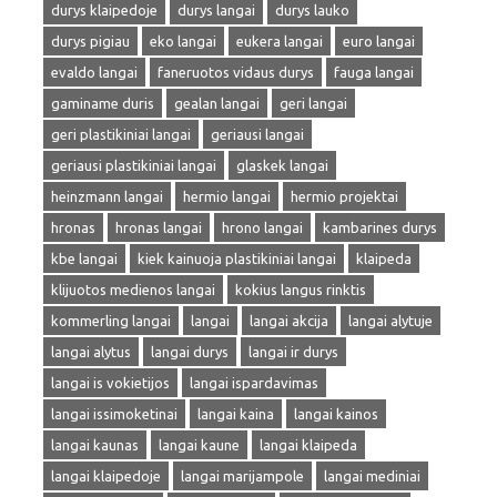
durys klaipedoje
durys langai
durys lauko
durys pigiau
eko langai
eukera langai
euro langai
evaldo langai
faneruotos vidaus durys
fauga langai
gaminame duris
gealan langai
geri langai
geri plastikiniai langai
geriausi langai
geriausi plastikiniai langai
glaskek langai
heinzmann langai
hermio langai
hermio projektai
hronas
hronas langai
hrono langai
kambarines durys
kbe langai
kiek kainuoja plastikiniai langai
klaipeda
klijuotos medienos langai
kokius langus rinktis
kommerling langai
langai
langai akcija
langai alytuje
langai alytus
langai durys
langai ir durys
langai is vokietijos
langai ispardavimas
langai issimoketinai
langai kaina
langai kainos
langai kaunas
langai kaune
langai klaipeda
langai klaipedoje
langai marijampole
langai mediniai