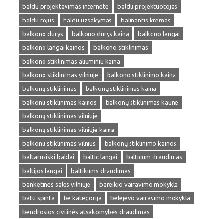
baldu projektavimas internete
baldu projektuotojas
baldu rojus
baldu uzsakymas
balinantis kremas
balkono durys
balkono durys kaina
balkono langai
balkono langai kainos
balkono stiklinimas
balkono stiklinimas aliuminiu kaina
balkono stiklinimas vilniuje
balkono stiklinimo kaina
balkonų stiklinimas
balkonų stiklinimas kaina
balkonu stiklinimas kainos
balkonų stiklinimas kaune
balkonų stiklinimas vilniuje
balkonų stiklinimas vilniuje kaina
balkonu stiklinimas vilnius
balkonų stiklinimo kainos
baltarusiski baldai
baltic langai
balticum draudimas
baltijos langai
baltikums draudimas
banketines sales vilniuje
bareikio vairavimo mokykla
batu spinta
be kategorija
belejevo vairavimo mokykla
bendrosios civilinės atsakomybės draudimas