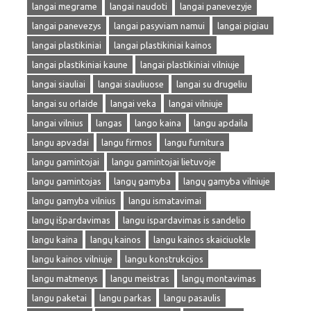
langai megrame
langai naudoti
langai panevezyje
langai panevezys
langai pasyviam namui
langai pigiau
langai plastikiniai
langai plastikiniai kainos
langai plastikiniai kaune
langai plastikiniai vilniuje
langai siauliai
langai siauliuose
langai su drugeliu
langai su orlaide
langai veka
langai vilniuje
langai vilnius
langas
lango kaina
langu apdaila
langu apvadai
langu firmos
langu furnitura
langu gamintojai
langu gamintojai lietuvoje
langu gamintojas
langų gamyba
langų gamyba vilniuje
langu gamyba vilnius
langu ismatavimai
langų išpardavimas
langu ispardavimas is sandelio
langu kaina
langų kainos
langu kainos skaiciuokle
langu kainos vilniuje
langu konstrukcijos
langu matmenys
langu meistras
langų montavimas
langu paketai
langu parkas
langu pasaulis