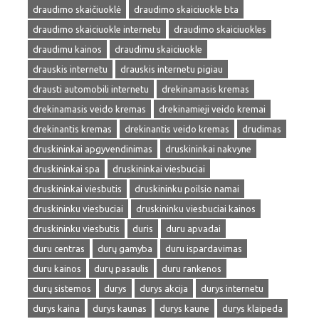
draudimo skaičiuoklė
draudimo skaiciuokle bta
draudimo skaiciuokle internetu
draudimo skaiciuokles
draudimu kainos
draudimu skaiciuokle
drauskis internetu
drauskis internetu pigiau
drausti automobili internetu
drekinamasis kremas
drekinamasis veido kremas
drekinamieji veido kremai
drekinantis kremas
drekinantis veido kremas
drudimas
druskininkai apgyvendinimas
druskininkai nakvyne
druskininkai spa
druskininkai viesbuciai
druskininkai viesbutis
druskininku poilsio namai
druskininku viesbuciai
druskininku viesbuciai kainos
druskininku viesbutis
duris
duru apvadai
duru centras
durų gamyba
duru ispardavimas
duru kainos
durų pasaulis
duru rankenos
durų sistemos
durys
durys akcija
durys internetu
durys kaina
durys kaunas
durys kaune
durys klaipeda