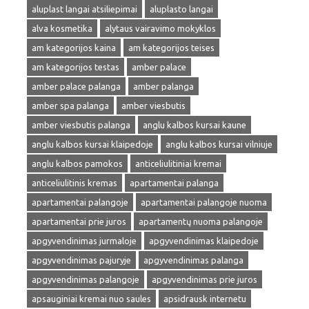
aluplast langai atsiliepimai
aluplasto langai
alva kosmetika
alytaus vairavimo mokyklos
am kategorijos kaina
am kategorijos teises
am kategorijos testas
amber palace
amber palace palanga
amber palanga
amber spa palanga
amber viesbutis
amber viesbutis palanga
anglu kalbos kursai kaune
anglu kalbos kursai klaipedoje
anglu kalbos kursai vilniuje
anglu kalbos pamokos
anticeliulitiniai kremai
anticeliulitinis kremas
apartamentai palanga
apartamentai palangoje
apartamentai palangoje nuoma
apartamentai prie juros
apartamentų nuoma palangoje
apgyvendinimas jurmaloje
apgyvendinimas klaipedoje
apgyvendinimas pajuryje
apgyvendinimas palanga
apgyvendinimas palangoje
apgyvendinimas prie juros
apsauginiai kremai nuo saules
apsidrausk internetu