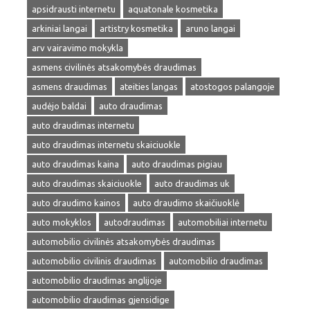
apsidrausti internetu
aquatonale kosmetika
arkiniai langai
artistry kosmetika
aruno langai
arv vairavimo mokykla
asmens civilinės atsakomybės draudimas
asmens draudimas
ateities langas
atostogos palangoje
audėjo baldai
auto draudimas
auto draudimas internetu
auto draudimas internetu skaiciuokle
auto draudimas kaina
auto draudimas pigiau
auto draudimas skaiciuokle
auto draudimas uk
auto draudimo kainos
auto draudimo skaičiuoklė
auto mokyklos
autodraudimas
automobiliai internetu
automobilio civilinės atsakomybės draudimas
automobilio civilinis draudimas
automobilio draudimas
automobilio draudimas anglijoje
automobilio draudimas gjensidige