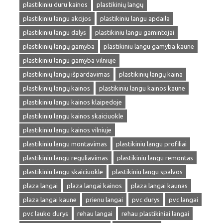
plastikiniu duru kainos
plastikinių langų
plastikiniu langu akcijos
plastikiniu langu apdaila
plastikiniu langu dalys
plastikiniu langu gamintojai
plastikinių langų gamyba
plastikiniu langu gamyba kaune
plastikiniu langu gamyba vilniuje
plastikinių langų išpardavimas
plastikinių langų kaina
plastikinių langų kainos
plastikiniu langu kainos kaune
plastikiniu langu kainos klaipedoje
plastikiniu langu kainos skaiciuokle
plastikiniu langu kainos vilniuje
plastikiniu langu montavimas
plastikiniu langu profiliai
plastikiniu langu reguliavimas
plastikiniu langu remontas
plastikiniu langu skaiciuokle
plastikiniu langu spalvos
plaza langai
plaza langai kainos
plaza langai kaunas
plaza langai kaune
prienu langai
pvc durys
pvc langai
pvc lauko durys
rehau langai
rehau plastikiniai langai