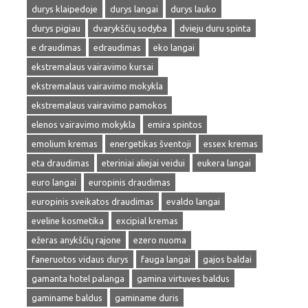
durys klaipedoje
durys langai
durys lauko
durys pigiau
dvarykščių sodyba
dvieju duru spinta
e draudimas
edraudimas
eko langai
ekstremalaus vairavimo kursai
ekstremalaus vairavimo mokykla
ekstremalaus vairavimo pamokos
elenos vairavimo mokykla
emira spintos
emolium kremas
energetikas šventoji
essex kremas
eta draudimas
eteriniai aliejai veidui
eukera langai
euro langai
europinis draudimas
europinis sveikatos draudimas
evaldo langai
eveline kosmetika
excipial kremas
ežeras anykščių rajone
ezero nuoma
faneruotos vidaus durys
fauga langai
gajos baldai
gamanta hotel palanga
gamina virtuves baldus
gaminame baldus
gaminame duris