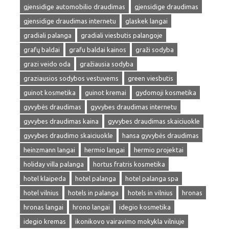
gjensidige automobilio draudimas
gjensidige draudimas
gjensidige draudimas internetu
glaskek langai
gradiali palanga
gradiali viesbutis palangoje
grafų baldai
grafu baldai kainos
graži sodyba
grazi veido oda
gražiausia sodyba
graziausios sodybos vestuvems
green viesbutis
guinot kosmetika
guinot kremai
gydomoji kosmetika
gyvybės draudimas
gyvybes draudimas internetu
gyvybes draudimas kaina
gyvybes draudimas skaiciuokle
gyvybes draudimo skaiciuokle
hansa gyvybės draudimas
heinzmann langai
hermio langai
hermio projektai
holiday villa palanga
hortus fratris kosmetika
hotel klaipeda
hotel palanga
hotel palanga spa
hotel vilnius
hotels in palanga
hotels in vilnius
hronas
hronas langai
hrono langai
idegio kosmetika
idegio kremas
ikonikovo vairavimo mokykla vilniuje