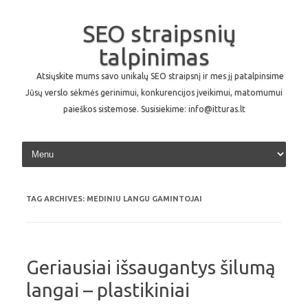
SEO straipsnių
talpinimas
Atsiųskite mums savo unikalų SEO straipsnį ir mes jį patalpinsime
Jūsų verslo sėkmės gerinimui, konkurencijos įveikimui, matomumui
paieškos sistemose. Susisiekime: info@itturas.lt
Skip to content
TAG ARCHIVES:
MEDINIU LANGU GAMINTOJAI
Geriausiai išsaugantys šilumą
langai – plastikiniai