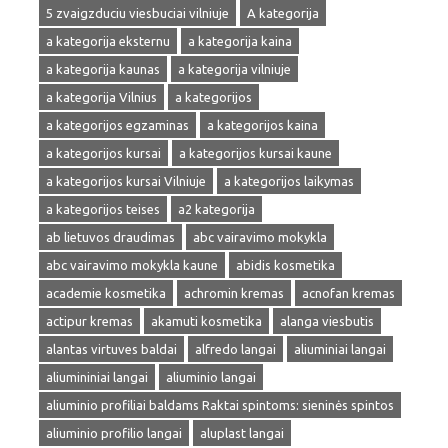
5 zvaigzduciu viesbuciai vilniuje
A kategorija
a kategorija eksternu
a kategorija kaina
a kategorija kaunas
a kategorija vilniuje
a kategorija Vilnius
a kategorijos
a kategorijos egzaminas
a kategorijos kaina
a kategorijos kursai
a kategorijos kursai kaune
a kategorijos kursai Vilniuje
a kategorijos laikymas
a kategorijos teises
a2 kategorija
ab lietuvos draudimas
abc vairavimo mokykla
abc vairavimo mokykla kaune
abidis kosmetika
academie kosmetika
achromin kremas
acnofan kremas
actipur kremas
akamuti kosmetika
alanga viesbutis
alantas virtuves baldai
alfredo langai
aliuminiai langai
aliumininiai langai
aliuminio langai
aliuminio profiliai baldams Raktai spintoms: sieninės spintos
aliuminio profilio langai
aluplast langai