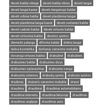
deveti baldai vilniuje
deveti baldai vilnius
deveti langai
deveti langai kaune
deveti miegamojo baldai
dėvėti odiniai baldai
deveti plastikiniai langai
deveti plastikiniai langai kaune
deveti svetaines baldai
deveti vaikiski baldai
dėvėti virtuvės baldai
deveti virtuviniai baldai
devetos spintos
diemedis palanga
diforma baldai
doleta langai
doliva kosmetika
dorkanas vairavimo mokykla
dovanoja virtuves baldus
drabužinė
drabužinės
drabuzines baldai
drabuzines durys
drabuzines isplanavimas
drabuziniu iranga
drabuziniu sistemos
drabužių spinta
drabuziu spintos
dradimas
draiveris vairavimo mokykla
draud
draudima
draudimai
draudimai automobiliams
draudimai internetu
draudimai lietuvoje
draudimas
draudimas anglijoje
draudimas auto