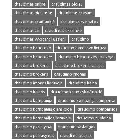
draudimas online
draudimas pigiau
draudimas pigiausias
draudimas seesam
draudimas skaičiuoklė
draudimas sveikatos
draudimas tai
draudimas uzsienyje
draudimas vykstant i uzsieni
draudimo
draudimo bendrovė
draudimo bendrove lietuva
draudimo bendrovės
draudimo bendrovės lietuvoje
draudimo brokeriai
draudimo brokeriai siauliai
draudimo brokeris
draudimo įmonės
draudimo imones lietuvoje
draudimo kaina
draudimo kainos
draudimo kainos skaičiuoklė
draudimo kompanija
draudimo kompanija compensa
draudimo kompanija gjensidige
draudimo kompanijos
draudimo kompanijos lietuvoje
draudimo nuolaida
draudimo pasiulymai
draudimo paslaugos
draudimo perrasymas
draudimo polisas