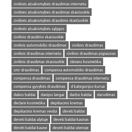
civilinės atsakomybės draudimas internetu
civilines atsakomybes draudimas skaiciuokle
civilinės atsakomybės draudimo skaičiuoklė
civilinės atsakomybės sąlygos
civilinio draudimo skaiciuokle
civilinis automobilio draudimas
civilinis draudimas
civilinis draudimas internetu
civilinis draudimas pigiausias
civilinis draudimas skaiciuokle
clinians kosmetika
cmr draudimas
compensa automobilio draudimas
compensa draudimas
compensa draudimas internetu
compensa gyvybės draudimas
d kategorijos kursai
dalios baldai
danijos langai
darbo baldai
darudimas
declare kosmetika
depiliacinis kremas
depiliacinis kremas veidui
dėvėti baldai
deveti baldai alytuje
deveti baldai kaunas
dėvėti baldai kaune
deveti baldai utenoje