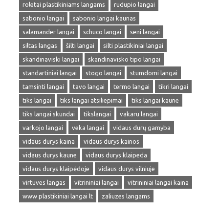
roletai plastikiniams langams
rudupio langai
sabonio langai
sabonio langai kaunas
salamander langai
schuco langai
seni langai
siltas langas
šilti langai
silti plastikiniai langai
skandinaviski langai
skandinavisko tipo langai
standartiniai langai
stogo langai
stumdomi langai
tamsinti langai
tavo langai
termo langai
tikri langai
tiks langai
tiks langai atsiliepimai
tiks langai kaune
tiks langai skundai
tikslangai
vakaru langai
varkojo langai
veka langai
vidaus durų gamyba
vidaus durys kaina
vidaus durys kainos
vidaus durys kaune
vidaus durys klaipeda
vidaus durys klaipėdoje
vidaus durys vilniuje
virtuves langas
vitrininiai langai
vitrininiai langai kaina
www plastikiniai langai lt
zaliuzes langams