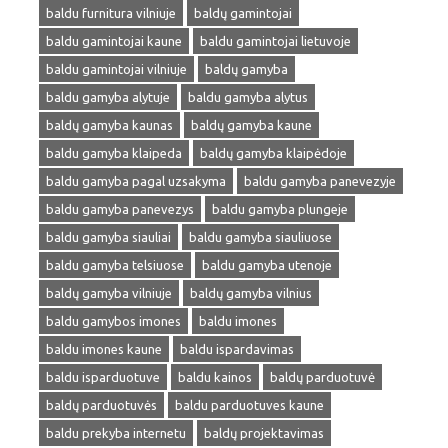
baldu furnitura vilniuje
baldų gamintojai
baldu gamintojai kaune
baldu gamintojai lietuvoje
baldu gamintojai vilniuje
baldų gamyba
baldu gamyba alytuje
baldu gamyba alytus
baldų gamyba kaunas
baldų gamyba kaune
baldu gamyba klaipeda
baldų gamyba klaipėdoje
baldu gamyba pagal uzsakyma
baldu gamyba panevezyje
baldu gamyba panevezys
baldu gamyba plungeje
baldu gamyba siauliai
baldu gamyba siauliuose
baldu gamyba telsiuose
baldu gamyba utenoje
baldų gamyba vilniuje
baldų gamyba vilnius
baldu gamybos imones
baldu imones
baldu imones kaune
baldu ispardavimas
baldu isparduotuve
baldu kainos
baldų parduotuvė
baldų parduotuvės
baldu parduotuves kaune
baldu prekyba internetu
baldų projektavimas