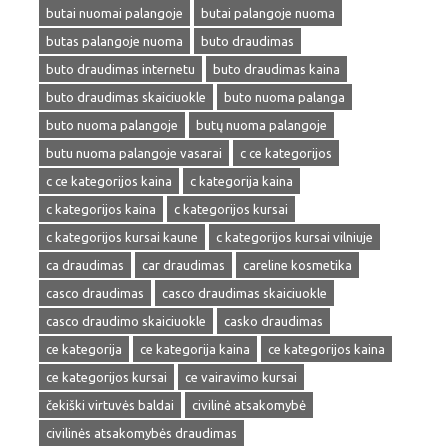
butai nuomai palangoje
butai palangoje nuoma
butas palangoje nuoma
buto draudimas
buto draudimas internetu
buto draudimas kaina
buto draudimas skaiciuokle
buto nuoma palanga
buto nuoma palangoje
butų nuoma palangoje
butu nuoma palangoje vasarai
c ce kategorijos
c ce kategorijos kaina
c kategorija kaina
c kategorijos kaina
c kategorijos kursai
c kategorijos kursai kaune
c kategorijos kursai vilniuje
ca draudimas
car draudimas
careline kosmetika
casco draudimas
casco draudimas skaiciuokle
casco draudimo skaiciuokle
casko draudimas
ce kategorija
ce kategorija kaina
ce kategorijos kaina
ce kategorijos kursai
ce vairavimo kursai
čekiški virtuvės baldai
civilinė atsakomybė
civilinės atsakomybės draudimas