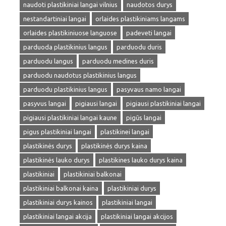
naudoti plastikiniai langai vilnius
naudotos durys
nestandartiniai langai
orlaides plastikiniams langams
orlaides plastikiniuose languose
padeveti langai
parduoda plastikinius langus
parduodu duris
parduodu langus
parduodu medines duris
parduodu naudotus plastikinius langus
parduodu plastikinius langus
pasyvaus namo langai
pasyvus langai
pigiausi langai
pigiausi plastikiniai langai
pigiausi plastikiniai langai kaune
pigūs langai
pigus plastikiniai langai
plastikinei langai
plastikinės durys
plastikinės durys kaina
plastikinės lauko durys
plastikines lauko durys kaina
plastikiniai
plastikiniai balkonai
plastikiniai balkonai kaina
plastikiniai durys
plastikiniai durys kainos
plastikiniai langai
plastikiniai langai akcija
plastikiniai langai akcijos