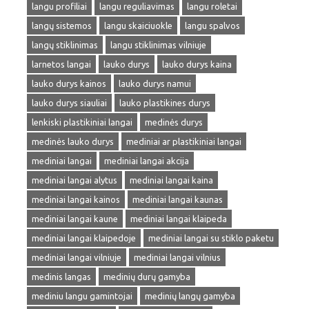
langu profiliai
langu reguliavimas
langu roletai
langų sistemos
langu skaiciuokle
langu spalvos
langų stiklinimas
langu stiklinimas vilniuje
larnetos langai
lauko durys
lauko durys kaina
lauko durys kainos
lauko durys namui
lauko durys siauliai
lauko plastikines durys
lenkiski plastikiniai langai
medinės durys
medinės lauko durys
mediniai ar plastikiniai langai
mediniai langai
mediniai langai akcija
mediniai langai alytus
mediniai langai kaina
mediniai langai kainos
mediniai langai kaunas
mediniai langai kaune
mediniai langai klaipeda
mediniai langai klaipedoje
mediniai langai su stiklo paketu
mediniai langai vilniuje
mediniai langai vilnius
medinis langas
medinių durų gamyba
mediniu langu gamintojai
medinių langų gamyba