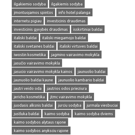
ilgakiemio sodyba
ilgakiemis sodyba
įmontuojamos spintos
info hotel palanga
internetu pigiau
investicinis draudimas
investicinis gyvybės draudimas
isskirtiniai baldai
italiski baldai
italiski miegamojo baldai
italiski svetaines baldai
italiski virtuves baldai
iwostin kosmetika
jagmino vairavimo mokykla
jasučio vairavimo mokykla
jasucio vairavimo mokykla kainos
jaunuolio baldai
jaunuolio baldai kaune
jaunuolio kambario baldai
jautri veido oda
jautrios odos prieziura
jericho kosmetika
jtmc vairavimo mokykla
juodasis alksnis baldai
jurciu sodyba
jurmala viesbuciai
justluka baldai
kaimo sodyba
kaimo sodyba dviems
kaimo sodybos alytaus rajone
kaimo sodybos anyksciu rajone