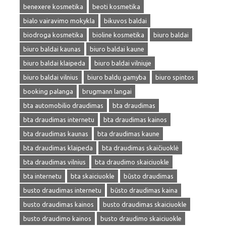
benexere kosmetika
beoti kosmetika
bialo vairavimo mokykla
bikuvos baldai
biodroga kosmetika
bioline kosmetika
biuro baldai
biuro baldai kaunas
biuro baldai kaune
biuro baldai klaipeda
biuro baldai vilniuje
biuro baldai vilnius
biuro baldu gamyba
biuro spintos
booking palanga
brugmann langai
bta automobilio draudimas
bta draudimas
bta draudimas internetu
bta draudimas kainos
bta draudimas kaunas
bta draudimas kaune
bta draudimas klaipeda
bta draudimas skaičiuoklė
bta draudimas vilnius
bta draudimo skaiciuokle
bta internetu
bta skaiciuokle
būsto draudimas
busto draudimas internetu
būsto draudimas kaina
busto draudimas kainos
busto draudimas skaiciuokle
busto draudimo kainos
busto draudimo skaiciuokle