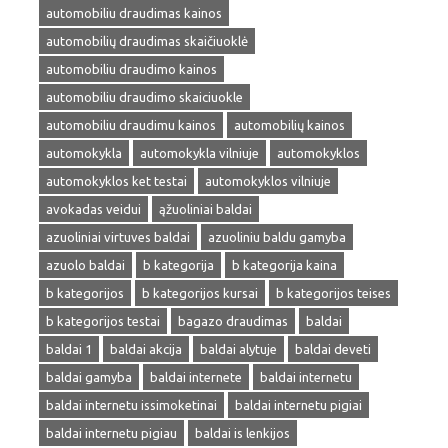
automobiliu draudimas kainos
automobilių draudimas skaičiuoklė
automobiliu draudimo kainos
automobiliu draudimo skaiciuokle
automobiliu draudimu kainos
automobilių kainos
automokykla
automokykla vilniuje
automokyklos
automokyklos ket testai
automokyklos vilniuje
avokadas veidui
ąžuoliniai baldai
azuoliniai virtuves baldai
azuoliniu baldu gamyba
azuolo baldai
b kategorija
b kategorija kaina
b kategorijos
b kategorijos kursai
b kategorijos teises
b kategorijos testai
bagazo draudimas
baldai
baldai 1
baldai akcija
baldai alytuje
baldai deveti
baldai gamyba
baldai internete
baldai internetu
baldai internetu issimoketinai
baldai internetu pigiai
baldai internetu pigiau
baldai is lenkijos