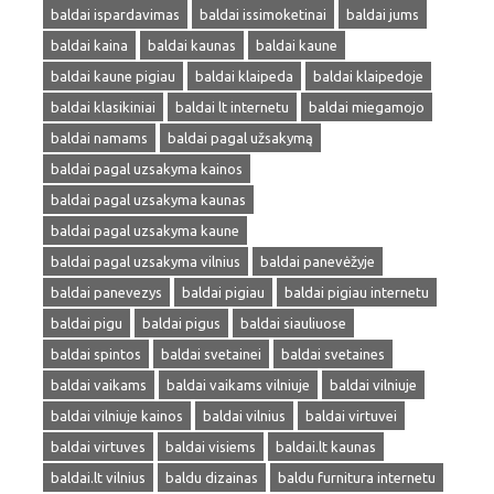
baldai ispardavimas
baldai issimoketinai
baldai jums
baldai kaina
baldai kaunas
baldai kaune
baldai kaune pigiau
baldai klaipeda
baldai klaipedoje
baldai klasikiniai
baldai lt internetu
baldai miegamojo
baldai namams
baldai pagal užsakymą
baldai pagal uzsakyma kainos
baldai pagal uzsakyma kaunas
baldai pagal uzsakyma kaune
baldai pagal uzsakyma vilnius
baldai panevėžyje
baldai panevezys
baldai pigiau
baldai pigiau internetu
baldai pigu
baldai pigus
baldai siauliuose
baldai spintos
baldai svetainei
baldai svetaines
baldai vaikams
baldai vaikams vilniuje
baldai vilniuje
baldai vilniuje kainos
baldai vilnius
baldai virtuvei
baldai virtuves
baldai visiems
baldai.lt kaunas
baldai.lt vilnius
baldu dizainas
baldu furnitura internetu