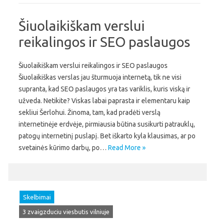
Šiuolaikiškam verslui
reikalingos ir SEO paslaugos
Šiuolaikiškam verslui reikalingos ir SEO paslaugos
Šiuolaikiškas verslas jau šturmuoja internetą, tik ne visi
supranta, kad SEO paslaugos yra tas variklis, kuris viską ir
užveda. Netikite? Viskas labai paprasta ir elementaru kaip
sekliui Šerlohui. Žinoma, tam, kad pradėti verslą
internetinėje erdvėje, pirmiausia būtina susikurti patrauklų,
patogų internetinį puslapį. Bet iškarto kyla klausimas, ar po
svetainės kūrimo darbų, po…
Read More »
Skelbimai
3 zvaigzduciu viesbutis vilniuje