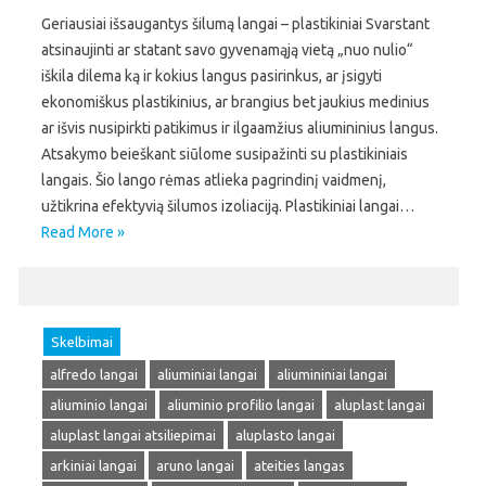
Geriausiai išsaugantys šilumą langai – plastikiniai Svarstant
atsinaujinti ar statant savo gyvenamąją vietą „nuo nulio“
iškila dilema ką ir kokius langus pasirinkus, ar įsigyti
ekonomiškus plastikinius, ar brangius bet jaukius medinius
ar išvis nusipirkti patikimus ir ilgaamžius aliumininius langus.
Atsakymo beieškant siūlome susipažinti su plastikiniais
langais. Šio lango rėmas atlieka pagrindinį vaidmenį,
užtikrina efektyvią šilumos izoliaciją. Plastikiniai langai…
Read More »
Skelbimai
alfredo langai
aliuminiai langai
aliumininiai langai
aliuminio langai
aliuminio profilio langai
aluplast langai
aluplast langai atsiliepimai
aluplasto langai
arkiniai langai
aruno langai
ateities langas