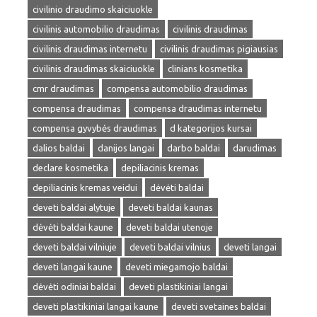
civilinio draudimo skaiciuokle
civilinis automobilio draudimas
civilinis draudimas
civilinis draudimas internetu
civilinis draudimas pigiausias
civilinis draudimas skaiciuokle
clinians kosmetika
cmr draudimas
compensa automobilio draudimas
compensa draudimas
compensa draudimas internetu
compensa gyvybės draudimas
d kategorijos kursai
dalios baldai
danijos langai
darbo baldai
darudimas
declare kosmetika
depiliacinis kremas
depiliacinis kremas veidui
dėvėti baldai
deveti baldai alytuje
deveti baldai kaunas
dėvėti baldai kaune
deveti baldai utenoje
deveti baldai vilniuje
deveti baldai vilnius
deveti langai
deveti langai kaune
deveti miegamojo baldai
dėvėti odiniai baldai
deveti plastikiniai langai
deveti plastikiniai langai kaune
deveti svetaines baldai