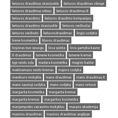
lietuvos draudimas skaiciuokle
lietuvos draudimas vilniuje
lietuvos draudimas vilnius
lietuvos draudimas.lt
lietuvos draudimo
lietuvos draudimo kompanijos
lietuvos draudimo skaiciuokle
lietuvos viešbučiai
lietuvos viešbutis
lietuvosdraudimas
lingiu sodyba
lirene kosmetika
lituvos draudimas
losjonas nuo spuogu
lova spinta
lovu gamyba kaune
lt draudimas
lumene kosmetika
lumene kremai
lygi veido oda
madara kosmetika
magrės baldai
maitinamasis veido kremas
majoru sodyba
manikiuro mokykla
mano draudimas
mano draudimas.lt
mano saunioji sodyba
mano sodyba
mano virtuvė
margarita kosmetika
margarita kremai
margarita kremas
margaritos kosmetika
marijampoles vairavimo mokyklos
masazo akademija
masinos draudimas
masinos draudimas anglijoje