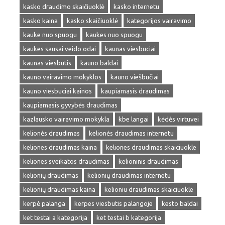
kasko draudimo skaičiuoklė
kasko internetu
kasko kaina
kasko skaičiuoklė
kategorijos vairavimo
kauke nuo spuogu
kaukes nuo spuogu
kaukes sausai veido odai
kaunas viesbuciai
kaunas viesbutis
kauno baldai
kauno vairavimo mokyklos
kauno viešbučiai
kauno viesbuciai kainos
kaupiamasis draudimas
kaupiamasis gyvybės draudimas
kazlausko vairavimo mokykla
kbe langai
kėdės virtuvei
kelionės draudimas
kelionės draudimas internetu
keliones draudimas kaina
keliones draudimas skaiciuokle
keliones sveikatos draudimas
kelioninis draudimas
kelionių draudimas
kelionių draudimas internetu
kelionių draudimas kaina
kelioniu draudimas skaiciuokle
kerpė palanga
kerpes viesbutis palangoje
kesto baldai
ket testai a kategorija
ket testai b kategorija