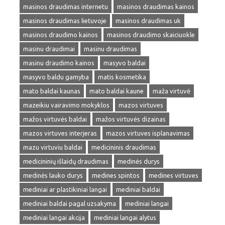
masinos draudimas internetu
masinos draudimas kainos
masinos draudimas lietuvoje
masinos draudimas uk
masinos draudimo kainos
masinos draudimo skaiciuokle
masinu draudimai
masinu draudimas
masinu draudimo kainos
masyvo baldai
masyvo baldu gamyba
matis kosmetika
mato baldai kaunas
mato baldai kaune
maža virtuvė
mazeikiu vairavimo mokyklos
mazos virtuves
mažos virtuvės baldai
mažos virtuvės dizainas
mazos virtuves interjeras
mazos virtuves isplanavimas
mazu virtuviu baldai
medicininis draudimas
medicininių išlaidų draudimas
medinės durys
medinės lauko durys
medines spintos
medines virtuves
mediniai ar plastikiniai langai
mediniai baldai
mediniai baldai pagal uzsakyma
mediniai langai
mediniai langai akcija
mediniai langai alytus