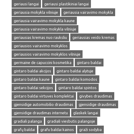
geriausi langai
geriausi plastikiniai langai
geriausia mokykla vilniuje
geriausia vairavimo mokykla
geriausia vairavimo mokykla kaune
geriausia vairavimo mokykla vilniuje
geriausias kremas nuo rauksliu
geriausias veido kremas
geriausios vairavimo mokyklos
geriausios vairavimo mokyklos vilniuje
germaine de capuccini kosmetika
gintaro baldai
gintaro baldai akcijos
gintaro baldai alytuje
gintaro baldai kaune
gintaro baldai komodos
gintaro baldai sekcijos
gintaro baldai spintos
gintaro baldai virtuves komplektai
givybes draudimas
gjensidige automobilio draudimas
gjensidige draudimas
gjensidige draudimas internetu
glaskek langai
gradiali palanga
gradiali viesbutis palangoje
grafų baldai
grafu baldai kainos
graži sodyba