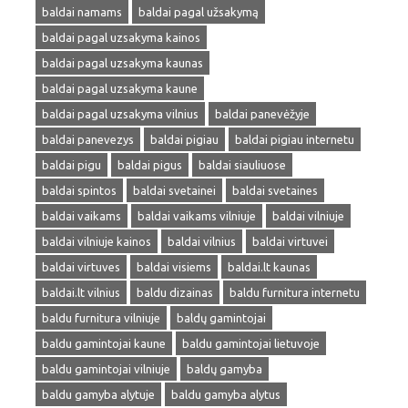
baldai namams
baldai pagal užsakymą
baldai pagal uzsakyma kainos
baldai pagal uzsakyma kaunas
baldai pagal uzsakyma kaune
baldai pagal uzsakyma vilnius
baldai panevėžyje
baldai panevezys
baldai pigiau
baldai pigiau internetu
baldai pigu
baldai pigus
baldai siauliuose
baldai spintos
baldai svetainei
baldai svetaines
baldai vaikams
baldai vaikams vilniuje
baldai vilniuje
baldai vilniuje kainos
baldai vilnius
baldai virtuvei
baldai virtuves
baldai visiems
baldai.lt kaunas
baldai.lt vilnius
baldu dizainas
baldu furnitura internetu
baldu furnitura vilniuje
baldų gamintojai
baldu gamintojai kaune
baldu gamintojai lietuvoje
baldu gamintojai vilniuje
baldų gamyba
baldu gamyba alytuje
baldu gamyba alytus