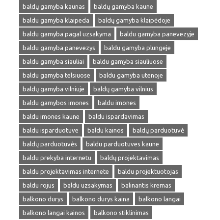
baldų gamyba kaunas
baldų gamyba kaune
baldu gamyba klaipeda
baldų gamyba klaipėdoje
baldu gamyba pagal uzsakyma
baldu gamyba panevezyje
baldu gamyba panevezys
baldu gamyba plungeje
baldu gamyba siauliai
baldu gamyba siauliuose
baldu gamyba telsiuose
baldu gamyba utenoje
baldų gamyba vilniuje
baldų gamyba vilnius
baldu gamybos imones
baldu imones
baldu imones kaune
baldu ispardavimas
baldu isparduotuve
baldu kainos
baldų parduotuvė
baldų parduotuvės
baldu parduotuves kaune
baldu prekyba internetu
baldų projektavimas
baldu projektavimas internete
baldu projektuotojas
baldu rojus
baldu uzsakymas
balinantis kremas
balkono durys
balkono durys kaina
balkono langai
balkono langai kainos
balkono stiklinimas