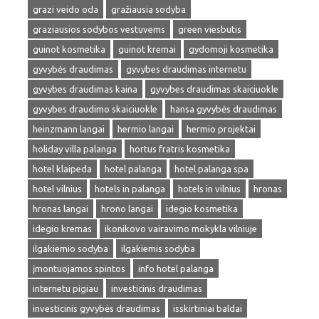
grazi veido oda
gražiausia sodyba
graziausios sodybos vestuvems
green viesbutis
guinot kosmetika
guinot kremai
gydomoji kosmetika
gyvybės draudimas
gyvybes draudimas internetu
gyvybes draudimas kaina
gyvybes draudimas skaiciuokle
gyvybes draudimo skaiciuokle
hansa gyvybės draudimas
heinzmann langai
hermio langai
hermio projektai
holiday villa palanga
hortus fratris kosmetika
hotel klaipeda
hotel palanga
hotel palanga spa
hotel vilnius
hotels in palanga
hotels in vilnius
hronas
hronas langai
hrono langai
idegio kosmetika
idegio kremas
ikonikovo vairavimo mokykla vilniuje
ilgakiemio sodyba
ilgakiemis sodyba
įmontuojamos spintos
info hotel palanga
internetu pigiau
investicinis draudimas
investicinis gyvybės draudimas
isskirtiniai baldai