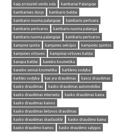
kaip priziureti veido oda
kambariai Palangoje
kambarines durys
kambario baldai
kambario nuoma palangoje
kambario pertvara
kambario pertvaros
kambariu nuoma palanga
kambariu nuoma palangoje
kambariu pertvaros
kampinė spinta
kampines sekcijos
kampinės spintos
kampines virtuves
kampiniai virtuves baldai
kanapa baldai
kanebo kosmetika
kanebo sensai kosmetika
karklenu sodyba
karkles sodyba
kas yra draudimas
kasco draudimas
kasko draudimas
kasko draudimas automobiliui
kasko draudimas internetu
kasko draudimas kaina
kasko draudimas kainos
kasko draudimas lietuvos draudimas
kasko draudimas skaičiuoklė
kasko draudimo kaina
kasko draudimo kainos
kasko draudimo salygos