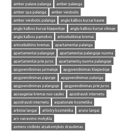
amber palace palanga
amber palanga
amber spa palanga
amber viesbutis
amber viesbutis palanga
anglu kalbos kursai kaune
anglu kalbos kursai klaipedoje
anglu kalbos kursai vilniuje
anglu kalbos pamokos
anticeliulitiniai kremai
anticeliulitinis kremas
apartamentai palanga
apartamentai palangoje
apartamentai palangoje nuoma
apartamentai prie juros
apartamentų nuoma palangoje
apgyvendinimas jurmaloje
apgyvendinimas klaipedoje
apgyvendinimas pajuryje
apgyvendinimas palanga
apgyvendinimas palangoje
apgyvendinimas prie juros
apsauginiai kremai nuo saules
apsidrausk internetu
apsidrausti internetu
aquatonale kosmetika
arkiniai langai
artistry kosmetika
aruno langai
arv vairavimo mokykla
asmens civilinės atsakomybės draudimas