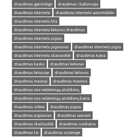
draudimas gjensidige
draudimas i baltarusija
draudimas internete
draudimas internetu automobilio
draudimas internetu bta
draudimas internetu lietuvos draudimas
draudimas internetu pigiau
draudimas internetu pigiausias
draudimas internetu pigus
draudimas internetu skaiciuokle
draudimas kaina
draudimas kasko
draudimas kelionei
draudimas lietuvoje
draudimas lietuvos
draudimas masinai
draudimas masinos
draudimas nuo nelaimingų atsitikimų
draudimas nuo nelaimingų atsitikimų kaina
draudimas online
draudimas pigiau
draudimas pigiausias
draudimas seesam
draudimas skaičiuoklė
draudimas sveikatos
draudimas tai
draudimas uzsienyje