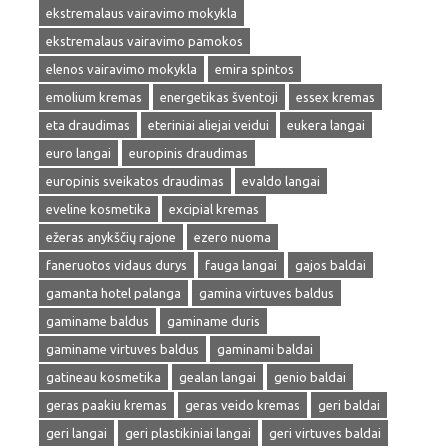
ekstremalaus vairavimo mokykla
ekstremalaus vairavimo pamokos
elenos vairavimo mokykla
emira spintos
emolium kremas
energetikas šventoji
essex kremas
eta draudimas
eteriniai aliejai veidui
eukera langai
euro langai
europinis draudimas
europinis sveikatos draudimas
evaldo langai
eveline kosmetika
excipial kremas
ežeras anykščių rajone
ezero nuoma
faneruotos vidaus durys
fauga langai
gajos baldai
gamanta hotel palanga
gamina virtuves baldus
gaminame baldus
gaminame duris
gaminame virtuves baldus
gaminami baldai
gatineau kosmetika
gealan langai
genio baldai
geras paakiu kremas
geras veido kremas
geri baldai
geri langai
geri plastikiniai langai
geri virtuves baldai