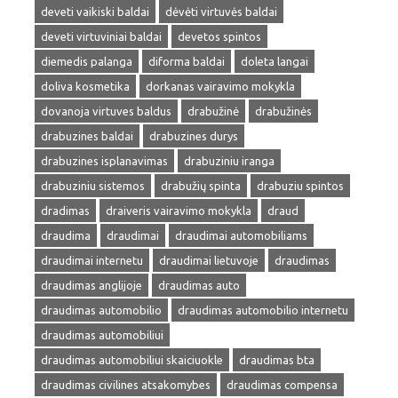
deveti vaikiski baldai
dėvėti virtuvės baldai
deveti virtuviniai baldai
devetos spintos
diemedis palanga
diforma baldai
doleta langai
doliva kosmetika
dorkanas vairavimo mokykla
dovanoja virtuves baldus
drabužinė
drabužinės
drabuzines baldai
drabuzines durys
drabuzines isplanavimas
drabuziniu iranga
drabuziniu sistemos
drabužių spinta
drabuziu spintos
dradimas
draiveris vairavimo mokykla
draud
draudima
draudimai
draudimai automobiliams
draudimai internetu
draudimai lietuvoje
draudimas
draudimas anglijoje
draudimas auto
draudimas automobilio
draudimas automobilio internetu
draudimas automobiliui
draudimas automobiliui skaiciuokle
draudimas bta
draudimas civilines atsakomybes
draudimas compensa