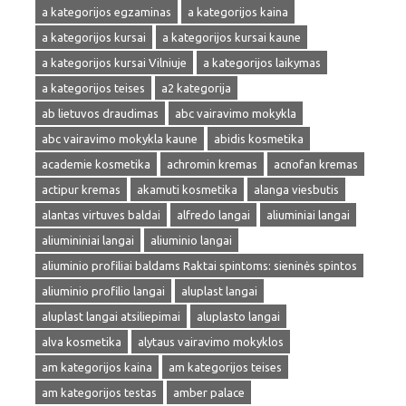
a kategorijos egzaminas
a kategorijos kaina
a kategorijos kursai
a kategorijos kursai kaune
a kategorijos kursai Vilniuje
a kategorijos laikymas
a kategorijos teises
a2 kategorija
ab lietuvos draudimas
abc vairavimo mokykla
abc vairavimo mokykla kaune
abidis kosmetika
academie kosmetika
achromin kremas
acnofan kremas
actipur kremas
akamuti kosmetika
alanga viesbutis
alantas virtuves baldai
alfredo langai
aliuminiai langai
aliumininiai langai
aliuminio langai
aliuminio profiliai baldams Raktai spintoms: sieninės spintos
aliuminio profilio langai
aluplast langai
aluplast langai atsiliepimai
aluplasto langai
alva kosmetika
alytaus vairavimo mokyklos
am kategorijos kaina
am kategorijos teises
am kategorijos testas
amber palace