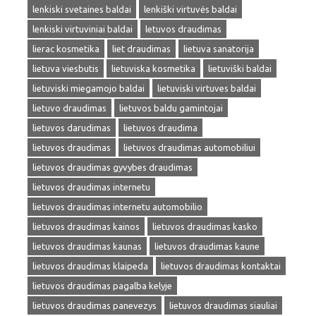
lenkiski svetaines baldai
lenkiški virtuvės baldai
lenkiski virtuviniai baldai
letuvos draudimas
lierac kosmetika
liet draudimas
lietuva sanatorija
lietuva viesbutis
lietuviska kosmetika
lietuviški baldai
lietuviski miegamojo baldai
lietuviski virtuves baldai
lietuvo draudimas
lietuvos baldu gamintojai
lietuvos darudimas
lietuvos draudima
lietuvos draudimas
lietuvos draudimas automobiliui
lietuvos draudimas gyvybes draudimas
lietuvos draudimas internetu
lietuvos draudimas internetu automobilio
lietuvos draudimas kainos
lietuvos draudimas kasko
lietuvos draudimas kaunas
lietuvos draudimas kaune
lietuvos draudimas klaipeda
lietuvos draudimas kontaktai
lietuvos draudimas pagalba kelyje
lietuvos draudimas panevezys
lietuvos draudimas siauliai