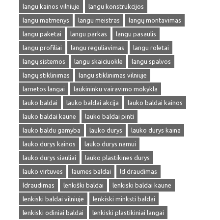
langu kainos vilniuje
langu konstrukcijos
langu matmenys
langu meistras
langų montavimas
langu paketai
langu parkas
langu pasaulis
langu profiliai
langu reguliavimas
langu roletai
langų sistemos
langu skaiciuokle
langu spalvos
langų stiklinimas
langu stiklinimas vilniuje
larnetos langai
laukininku vairavimo mokykla
lauko baldai
lauko baldai akcija
lauko baldai kainos
lauko baldai kaune
lauko baldai pinti
lauko baldu gamyba
lauko durys
lauko durys kaina
lauko durys kainos
lauko durys namui
lauko durys siauliai
lauko plastikines durys
lauko virtuves
laumes baldai
ld draudimas
ldraudimas
lenkiški baldai
lenkiski baldai kaune
lenkiski baldai vilniuje
lenkiski minksti baldai
lenkiski odiniai baldai
lenkiski plastikiniai langai