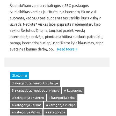
Šiuolaikiškam verslui reikalingos ir SEO paslaugos
Šiuolaikiškas verslas jau šturmuoja internetą, tik ne visi
supranta, kad SEO paslaugos yra tas variklis, kuris viską ir
užveda. Netikite? Viskas labai paprasta ir elementaru kaip
sekliui Šerlohui. Žinoma, tam, kad pradėti verslą
internetinėje erdvėje, pirmiausia būtina susikurti patrauklų,
patogų internetinį puslapį. Bet iškarto kyla klausimas, ar po
svetainės kūrimo darbų, po…
Read More »
Skelbimai
3 zvaigzduciu viesbutis vilniuje
5 zvaigzduciu viesbuciai vilniuje
A kategorija
a kategorija eksternu
a kategorija kaina
a kategorija kaunas
a kategorija vilniuje
a kategorija Vilnius
a kategorijos