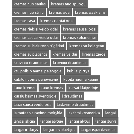
kremas nuo saules
kremas nuo spuogu
kremas nuo striju
kremas oda
kremas paakiams
kremas rasa
kremas riebiai odai
kremas riebiai veido odai
kremas sausai odai
kremas sausai veido odai
kremas soliariumui
kremas su hialurono rūgštimi
kremas su kolagenu
kremas su placenta
kremas veidui
kremas ziede
krovinio draudimas
kroviniu draudimas
ktu poilsio namai palangoje
kubilai pirtys
kubilo nuoma panevezyje
kubilu nuoma kaune
kuno kremai
kuno kremas
kursai klaipedoje
kursiu kaimas sventojoje
l draudimas
labai sausa veido oda
laidavimo draudimas
laimutes vairavimo mokykla
lakshmi kosmetika
langai
langai akcija
langai alytuje
langai alytus
langai durys
langai ir durys
langai is vokietijos
langai ispardavimas