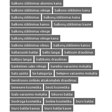
balkono stiklinimas aliuminiu kaina
balkono stiklinimas vilniuje
balkono stiklinimo kaina
balkonų stiklinimas
balkonų stiklinimas kaina
balkonu stiklinimas kainos
balkonų stiklinimas kaune
balkonų stiklinimas vilniuje
balkonų stiklinimas vilniuje kaina
balkonu stiklinimas vilnius
balkonų stiklinimo kainos
baltarusiski baldai
baltic langai
balticum draudimas
baltijos langai
baltikums draudimas
banketines sales vilniuje
bareikio vairavimo mokykla
batu spinta
be kategorija
belejevo vairavimo mokykla
bendrosios civilinės atsakomybės draudimas
benexere kosmetika
beoti kosmetika
bialo vairavimo mokykla
bikuvos baldai
biodroga kosmetika
bioline kosmetika
biuro baldai
biuro baldai kaunas
biuro baldai kaune