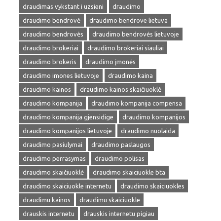
draudimas vykstant i uzsieni
draudimo
draudimo bendrovė
draudimo bendrove lietuva
draudimo bendrovės
draudimo bendrovės lietuvoje
draudimo brokeriai
draudimo brokeriai siauliai
draudimo brokeris
draudimo įmonės
draudimo imones lietuvoje
draudimo kaina
draudimo kainos
draudimo kainos skaičiuoklė
draudimo kompanija
draudimo kompanija compensa
draudimo kompanija gjensidige
draudimo kompanijos
draudimo kompanijos lietuvoje
draudimo nuolaida
draudimo pasiulymai
draudimo paslaugos
draudimo perrasymas
draudimo polisas
draudimo skaičiuoklė
draudimo skaiciuokle bta
draudimo skaiciuokle internetu
draudimo skaiciuokles
draudimu kainos
draudimu skaiciuokle
drauskis internetu
drauskis internetu pigiau