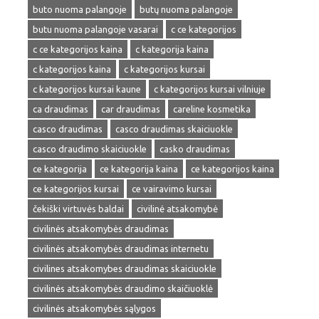
buto nuoma palangoje
butų nuoma palangoje
butu nuoma palangoje vasarai
c ce kategorijos
c ce kategorijos kaina
c kategorija kaina
c kategorijos kaina
c kategorijos kursai
c kategorijos kursai kaune
c kategorijos kursai vilniuje
ca draudimas
car draudimas
careline kosmetika
casco draudimas
casco draudimas skaiciuokle
casco draudimo skaiciuokle
casko draudimas
ce kategorija
ce kategorija kaina
ce kategorijos kaina
ce kategorijos kursai
ce vairavimo kursai
čekiški virtuvės baldai
civilinė atsakomybė
civilinės atsakomybės draudimas
civilinės atsakomybės draudimas internetu
civilines atsakomybes draudimas skaiciuokle
civilinės atsakomybės draudimo skaičiuoklė
civilinės atsakomybės sąlygos