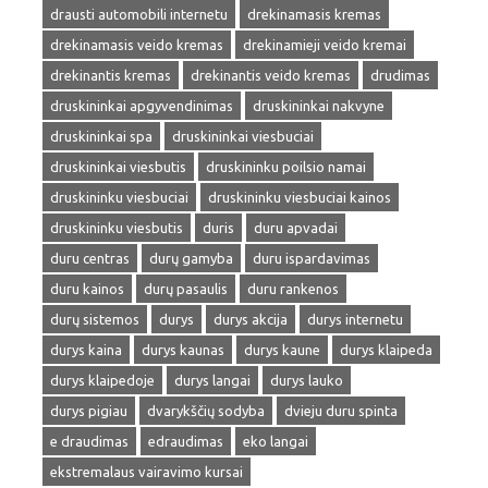
drausti automobili internetu
drekinamasis kremas
drekinamasis veido kremas
drekinamieji veido kremai
drekinantis kremas
drekinantis veido kremas
drudimas
druskininkai apgyvendinimas
druskininkai nakvyne
druskininkai spa
druskininkai viesbuciai
druskininkai viesbutis
druskininku poilsio namai
druskininku viesbuciai
druskininku viesbuciai kainos
druskininku viesbutis
duris
duru apvadai
duru centras
durų gamyba
duru ispardavimas
duru kainos
durų pasaulis
duru rankenos
durų sistemos
durys
durys akcija
durys internetu
durys kaina
durys kaunas
durys kaune
durys klaipeda
durys klaipedoje
durys langai
durys lauko
durys pigiau
dvarykščių sodyba
dvieju duru spinta
e draudimas
edraudimas
eko langai
ekstremalaus vairavimo kursai