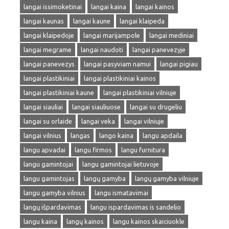
langai issimoketinai
langai kaina
langai kainos
langai kaunas
langai kaune
langai klaipeda
langai klaipedoje
langai marijampole
langai mediniai
langai megrame
langai naudoti
langai panevezyje
langai panevezys
langai pasyviam namui
langai pigiau
langai plastikiniai
langai plastikiniai kainos
langai plastikiniai kaune
langai plastikiniai vilniuje
langai siauliai
langai siauliuose
langai su drugeliu
langai su orlaide
langai veka
langai vilniuje
langai vilnius
langas
lango kaina
langu apdaila
langu apvadai
langu firmos
langu furnitura
langu gamintojai
langu gamintojai lietuvoje
langu gamintojas
langų gamyba
langų gamyba vilniuje
langu gamyba vilnius
langu ismatavimai
langų išpardavimas
langu ispardavimas is sandelio
langu kaina
langų kainos
langu kainos skaiciuokle