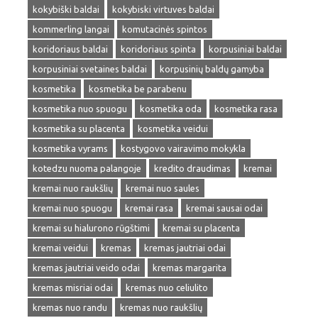
kokybiški baldai
kokybiski virtuves baldai
kommerling langai
komutacinės spintos
koridoriaus baldai
koridoriaus spinta
korpusiniai baldai
korpusiniai svetaines baldai
korpusinių baldų gamyba
kosmetika
kosmetika be parabenu
kosmetika nuo spuogu
kosmetika oda
kosmetika rasa
kosmetika su placenta
kosmetika veidui
kosmetika vyrams
kostygovo vairavimo mokykla
kotedzu nuoma palangoje
kredito draudimas
kremai
kremai nuo raukšlių
kremai nuo saules
kremai nuo spuogu
kremai rasa
kremai sausai odai
kremai su hialurono rūgštimi
kremai su placenta
kremai veidui
kremas
kremas jautriai odai
kremas jautriai veido odai
kremas margarita
kremas misriai odai
kremas nuo celiulito
kremas nuo randu
kremas nuo raukšlių