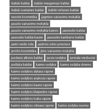
italiski baldai
italiski miegamojo baldai
italiski svetaines baldai
italiski virtuves baldai
iwostin kosmetika
jagmino vairavimo mokykla
jasučio vairavimo mokykla
jasucio vairavimo mokykla kainos
jaunuolio baldai
jaunuolio baldai kaune
jaunuolio kambario baldai
jautri veido oda
jautrios odos prieziura
jericho kosmetika
jtmc vairavimo mokykla
juodasis alksnis baldai
jurciu sodyba
jurmala viesbuciai
justluka baldai
kaimo sodyba
kaimo sodyba dviems
kaimo sodybos alytaus rajone
kaimo sodybos anyksciu rajone
kaimo sodybos kauno rajone
kaimo sodybos klaipedos rajone
kaimo sodybos traku rajone
kaimo sodybos vilniaus rajone
kaimo sodybu nuoma