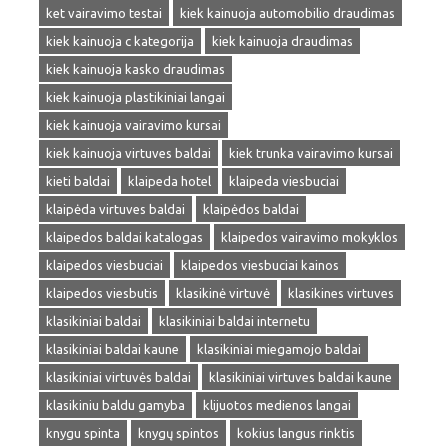
ket vairavimo testai
kiek kainuoja automobilio draudimas
kiek kainuoja c kategorija
kiek kainuoja draudimas
kiek kainuoja kasko draudimas
kiek kainuoja plastikiniai langai
kiek kainuoja vairavimo kursai
kiek kainuoja virtuves baldai
kiek trunka vairavimo kursai
kieti baldai
klaipeda hotel
klaipeda viesbuciai
klaipėda virtuves baldai
klaipėdos baldai
klaipedos baldai katalogas
klaipedos vairavimo mokyklos
klaipedos viesbuciai
klaipedos viesbuciai kainos
klaipedos viesbutis
klasikinė virtuvė
klasikines virtuves
klasikiniai baldai
klasikiniai baldai internetu
klasikiniai baldai kaune
klasikiniai miegamojo baldai
klasikiniai virtuvės baldai
klasikiniai virtuves baldai kaune
klasikiniu baldu gamyba
klijuotos medienos langai
knygu spinta
knygų spintos
kokius langus rinktis