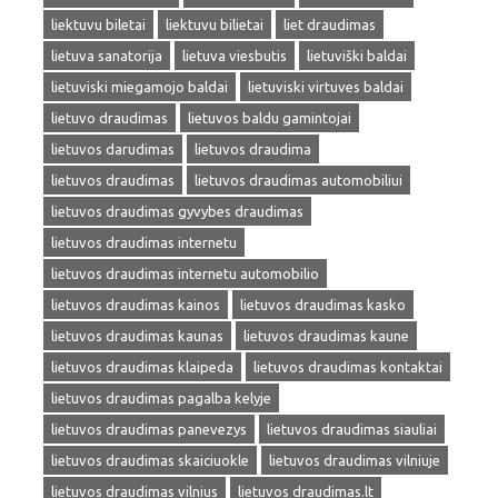
liektuvu biletai
liektuvu bilietai
liet draudimas
lietuva sanatorija
lietuva viesbutis
lietuviški baldai
lietuviski miegamojo baldai
lietuviski virtuves baldai
lietuvo draudimas
lietuvos baldu gamintojai
lietuvos darudimas
lietuvos draudima
lietuvos draudimas
lietuvos draudimas automobiliui
lietuvos draudimas gyvybes draudimas
lietuvos draudimas internetu
lietuvos draudimas internetu automobilio
lietuvos draudimas kainos
lietuvos draudimas kasko
lietuvos draudimas kaunas
lietuvos draudimas kaune
lietuvos draudimas klaipeda
lietuvos draudimas kontaktai
lietuvos draudimas pagalba kelyje
lietuvos draudimas panevezys
lietuvos draudimas siauliai
lietuvos draudimas skaiciuokle
lietuvos draudimas vilniuje
lietuvos draudimas vilnius
lietuvos draudimas.lt