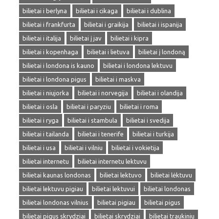
bilietai i berlyna
bilietai i cikaga
bilietai i dublina
bilietai i frankfurta
bilietai i graikija
bilietai i ispanija
bilietai i italija
bilietai į jav
bilietai i kipra
bilietai i kopenhaga
bilietai i lietuva
bilietai į londoną
bilietai i londona is kauno
bilietai i londona lektuvu
bilietai i londona pigus
bilietai i maskva
bilietai i niujorka
bilietai i norvegija
bilietai i olandija
bilietai i osla
bilietai i paryziu
bilietai i roma
bilietai i ryga
bilietai i stambula
bilietai i svedija
bilietai i tailanda
bilietai i tenerife
bilietai i turkija
bilietai i usa
bilietai i vilniu
bilietai i vokietija
bilietai internetu
bilietai internetu lektuvu
bilietai kaunas londonas
bilietai lektuvo
bilietai lėktuvu
bilietai lektuvu pigiau
bilietai lektuvui
bilietai londonas
bilietai londonas vilnius
bilietai pigiau
bilietai pigus
bilietai pigus skrydziai
bilietai skrydziai
bilietai traukiniu