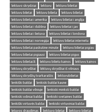
lektuvo skrydziai
lektuvu
lektuvu bileitai
lektuvu biletai
lektuvu bilieta
lektuvu bilietai
lektuvu bilietai i amerika
lektuvu bilietai i anglija
lektuvu bilietai i dublina
lektuvu bilietai i jav
lektuvu bilietai i lietuva
lektuvu bilietai i londona
lektuvu bilietai i norvegija
lektuvu bilietai internetu
lektuvu bilietai paskutine minute
lektuvu bilietai pigiau
lektuvu bilietai pigiausi
lektuvu bilietai pigus
lektuvu bilietai.lt
lektuvu bilietu kainos
lektuvu kainos
lėktuvų skrydžiai
lėktuvų skrydžiai iš vilniaus
lėktuvų skrydžių tvarkaraštis
lektuvubilietai
lenkiški baldai
lenkiski baldai kaune
lenkiski baldai vilniuje
lenkiski minksti baldai
lenkiski odiniai baldai
lenkiski svetaines baldai
lenkiški virtuvės baldai
lenkiski virtuviniai baldai
letuvos draudimas
liektuvo biletai
liektuvo bilietai