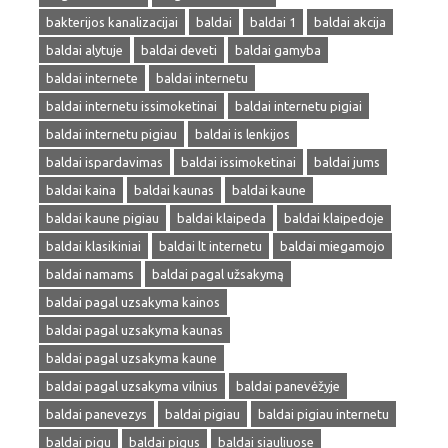
bakterijos kanalizacijai
baldai
baldai 1
baldai akcija
baldai alytuje
baldai deveti
baldai gamyba
baldai internete
baldai internetu
baldai internetu issimoketinai
baldai internetu pigiai
baldai internetu pigiau
baldai is lenkijos
baldai ispardavimas
baldai issimoketinai
baldai jums
baldai kaina
baldai kaunas
baldai kaune
baldai kaune pigiau
baldai klaipeda
baldai klaipedoje
baldai klasikiniai
baldai lt internetu
baldai miegamojo
baldai namams
baldai pagal užsakymą
baldai pagal uzsakyma kainos
baldai pagal uzsakyma kaunas
baldai pagal uzsakyma kaune
baldai pagal uzsakyma vilnius
baldai panevėžyje
baldai panevezys
baldai pigiau
baldai pigiau internetu
baldai pigu
baldai pigus
baldai siauliuose