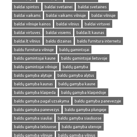
baldai spintos
baldai svetainei
baldai svetaines
baldai vaikams
baldai vaikams vilniuje
baldai vilniuje
baldai vilniuje kainos
baldai vilnius
baldai virtuvei
baldai virtuves
baldai visiems
baldai.lt kaunas
baldai.lt vilnius
baldu dizainas
baldu furnitura internetu
baldu furnitura vilniuje
baldų gamintojai
baldu gamintojai kaune
baldu gamintojai lietuvoje
baldu gamintojai vilniuje
baldų gamyba
baldu gamyba alytuje
baldu gamyba alytus
baldų gamyba kaunas
baldų gamyba kaune
baldu gamyba klaipeda
baldų gamyba klaipėdoje
baldu gamyba pagal uzsakyma
baldu gamyba panevezyje
baldu gamyba panevezys
baldu gamyba plungeje
baldu gamyba siauliai
baldu gamyba siauliuose
baldu gamyba telsiuose
baldu gamyba utenoje
baldų gamyba vilniuje
baldų gamyba vilnius