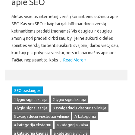
apie SEO
Metas visiems internetinį verslą kuriantiems sužinoti apie
SEO Kas yra SEO ir kaip tai gali būti naudinga verslą
ketinantiems pradėti žmonėms? Vis daugiau ir daugiau
žmonių nori pradėti dirbti sau, t.y., jei ne sukurti didelės
apimties verslą, tai bent susikurti svajonių darbo vietą sau,
kuri taip pat prilygsta verslui, nors ir labai mažos apimties.
Tačiau nepaisant to, koks…
Read More »
SEO paslaugos
1 lygio signalizacija
2 lygio signalizacija
3 lygio signalizacija
3 zvaigzduciu viesbutis vilniuje
5 zvaigzduciu viesbuciai vilniuje
A kategorija
a kategorija eksternu
a kategorija kaina
a kategorija kaunas
a kategorija vilniuje