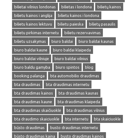
bilietai vilnius londonas
bilietas i londona
bilietų kainos
bilietu kainos i anglija
bilietu kainos i londona
bilietu kainos lektuvu
bilietu paieska
bilietų pasaulis
bilietu pirkimas internetu
bilietu rezervavimas
bilietu uzsakymas
biuro baldai
biuro baldai kaunas
biuro baldai kaune
biuro baldai klaipeda
biuro baldai vilniuje
biuro baldai vilnius
biuro baldu gamyba
biuro spintos
blog
booking palanga
bta automobilio draudimas
bta draudimas
bta draudimas internetu
bta draudimas kainos
bta draudimas kaunas
bta draudimas kaune
bta draudimas klaipeda
bta draudimas skaičiuoklė
bta draudimas vilnius
bta draudimo skaiciuokle
bta internetu
bta skaiciuokle
būsto draudimas
busto draudimas internetu
būsto draudimas kaina
busto draudimas kainos