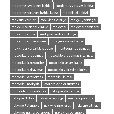
modernus svetaines baldai
modernus virtuves baldai
modernus virtuves baldai kaina
moduliniai baldai
mokausi vairuoti
mokyklos vilniuje
mokyklų reitingai
mokyklu reitingai vilniuje
mokymai
mokymai seminarai
mokymo centrai
mokymo centras vilniuje
mokymo centras vilnius
mokymo kursai kaune
mokymosi kursai klaipedoje
montuojamos spintos
motociklo draudimas
motociklo draudimas internetu
motociklo kategorijos
motociklo teises kaina
motociklo vairavimas
motociklo vairavimo kursai
motociklu draudimas
motociklu kursai
motociklu mokykla
motorolerio draudimas
motoroleriu draudimas
nakvyne klaipedoje
nakvyne Nidoje
nakvyne pajuryje
nakvyne palanga
nakvyne Palangoje
nakvyne prie juros
nakvyne vilniuje
nakvynes namai palangoje
nakvynes palangoje