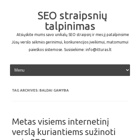
SEO straipsnių
talpinimas
Atsiųskite mums savo unikalų SEO straipsnį ir mes jį patalpinsime
Jūsų verslo sėkmės gerinimui, konkurencijos įveikimui, matomumui
paieškos sistemose. Susisiekime: info@itturas.lt
Skip to content
TAG ARCHIVES:
BALDAI GAMYBA
Metas visiems internetinį
verslą kuriantiems sužinoti