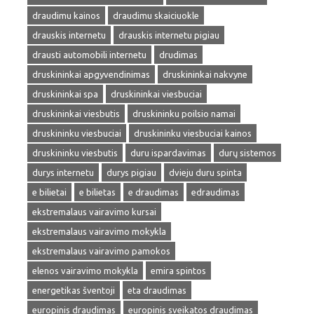
draudimu kainos
draudimu skaiciuokle
drauskis internetu
drauskis internetu pigiau
drausti automobili internetu
drudimas
druskininkai apgyvendinimas
druskininkai nakvyne
druskininkai spa
druskininkai viesbuciai
druskininkai viesbutis
druskininku poilsio namai
druskininku viesbuciai
druskininku viesbuciai kainos
druskininku viesbutis
duru ispardavimas
durų sistemos
durys internetu
durys pigiau
dvieju duru spinta
e bilietai
e bilietas
e draudimas
edraudimas
ekstremalaus vairavimo kursai
ekstremalaus vairavimo mokykla
ekstremalaus vairavimo pamokos
elenos vairavimo mokykla
emira spintos
energetikas šventoji
eta draudimas
europinis draudimas
europinis sveikatos draudimas