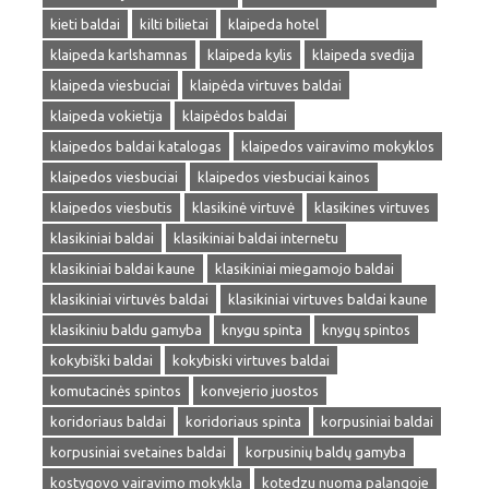
kieti baldai
kilti bilietai
klaipeda hotel
klaipeda karlshamnas
klaipeda kylis
klaipeda svedija
klaipeda viesbuciai
klaipėda virtuves baldai
klaipeda vokietija
klaipėdos baldai
klaipedos baldai katalogas
klaipedos vairavimo mokyklos
klaipedos viesbuciai
klaipedos viesbuciai kainos
klaipedos viesbutis
klasikinė virtuvė
klasikines virtuves
klasikiniai baldai
klasikiniai baldai internetu
klasikiniai baldai kaune
klasikiniai miegamojo baldai
klasikiniai virtuvės baldai
klasikiniai virtuves baldai kaune
klasikiniu baldu gamyba
knygu spinta
knygų spintos
kokybiški baldai
kokybiski virtuves baldai
komutacinės spintos
konvejerio juostos
koridoriaus baldai
koridoriaus spinta
korpusiniai baldai
korpusiniai svetaines baldai
korpusinių baldų gamyba
kostygovo vairavimo mokykla
kotedzu nuoma palangoje