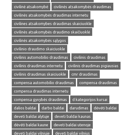
civilinė atsakomybė
civilinės atsakomybės draudimas
civilinės atsakomybės draudimas internetu
civilines atsakomybes draudimas skaiciuokle
civilinės atsakomybės draudimo skaičiuoklė
civilinės atsakomybės sąlygos
civilinio draudimo skaiciuokle
civilinis automobilio draudimas
civilinis draudimas
civilinis draudimas internetu
civilinis draudimas pigiausias
civilinis draudimas skaiciuokle
cmr draudimas
compensa automobilio draudimas
compensa draudimas
compensa draudimas internetu
compensa gyvybės draudimas
d kategorijos kursai
dalios baldai
darbo baldai
darudimas
dėvėti baldai
deveti baldai alytuje
deveti baldai kaunas
dėvėti baldai kaune
deveti baldai utenoje
deveti baldai vilniuje
deveti baldai vilnius