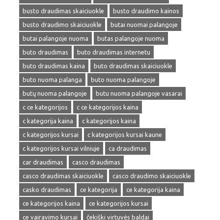
busto draudimas skaiciuokle
busto draudimo kainos
busto draudimo skaiciuokle
butai nuomai palangoje
butai palangoje nuoma
butas palangoje nuoma
buto draudimas
buto draudimas internetu
buto draudimas kaina
buto draudimas skaiciuokle
buto nuoma palanga
buto nuoma palangoje
butų nuoma palangoje
butu nuoma palangoje vasarai
c ce kategorijos
c ce kategorijos kaina
c kategorija kaina
c kategorijos kaina
c kategorijos kursai
c kategorijos kursai kaune
c kategorijos kursai vilniuje
ca draudimas
car draudimas
casco draudimas
casco draudimas skaiciuokle
casco draudimo skaiciuokle
casko draudimas
ce kategorija
ce kategorija kaina
ce kategorijos kaina
ce kategorijos kursai
ce vairavimo kursai
čekiški virtuvės baldai