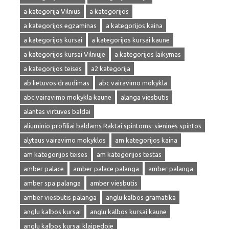
a kategorija Vilnius
a kategorijos
a kategorijos egzaminas
a kategorijos kaina
a kategorijos kursai
a kategorijos kursai kaune
a kategorijos kursai Vilniuje
a kategorijos laikymas
a kategorijos teises
a2 kategorija
ab lietuvos draudimas
abc vairavimo mokykla
abc vairavimo mokykla kaune
alanga viesbutis
alantas virtuves baldai
aliuminio profiliai baldams Raktai spintoms: sieninės spintos
alytaus vairavimo mokyklos
am kategorijos kaina
am kategorijos teises
am kategorijos testas
amber palace
amber palace palanga
amber palanga
amber spa palanga
amber viesbutis
amber viesbutis palanga
anglu kalbos gramatika
anglu kalbos kursai
anglu kalbos kursai kaune
anglu kalbos kursai klaipedoje