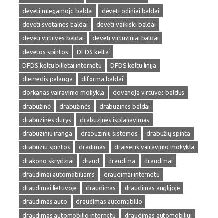
deveti miegamojo baldai
dėvėti odiniai baldai
deveti svetaines baldai
deveti vaikiski baldai
dėvėti virtuvės baldai
deveti virtuviniai baldai
devetos spintos
DFDS keltai
DFDS keltu bilietai internetu
DFDS keltu linija
diemedis palanga
diforma baldai
dorkanas vairavimo mokykla
dovanoja virtuves baldus
drabužinė
drabužinės
drabuzines baldai
drabuzines durys
drabuzines isplanavimas
drabuziniu iranga
drabuziniu sistemos
drabužių spinta
drabuziu spintos
dradimas
draiveris vairavimo mokykla
drakono skrydziai
draud
draudima
draudimai
draudimai automobiliams
draudimai internetu
draudimai lietuvoje
draudimas
draudimas anglijoje
draudimas auto
draudimas automobilio
draudimas automobilio internetu
draudimas automobiliui