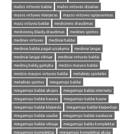
mažos virtuvės baldai
mažos virtuvės dizainas
mazos virtuves interjeras
mazos virtuves isplanavimas
mazu virtuviu baldai
medicininis draudimas
medicininių išlaidų draudimas
medines spintos
medines virtuves
mediniai baldai
mediniai baldai pagal uzsakyma
mediniai langai
mediniai langai vilniuje
mediniai virtuvės baldai
medinių baldų gamyba
medzio masyvo baldai
medzio masyvo virtuves baldai
metalinės spintelės
metalinės spintos
miegamojo baldai
miegamojo baldai akcijos
miegamojo baldai internetu
miegamojo baldai kaunas
miegamojo baldai kaune
miegamojo baldai klaipeda
miegamojo baldai klaipedoje
miegamojo baldai siauliai
miegamojo baldai siauliuose
miegamojo baldai vilniuje
miegamojo baldu komplektai
miegamojo komplektai
miegamojo komplektai akcija