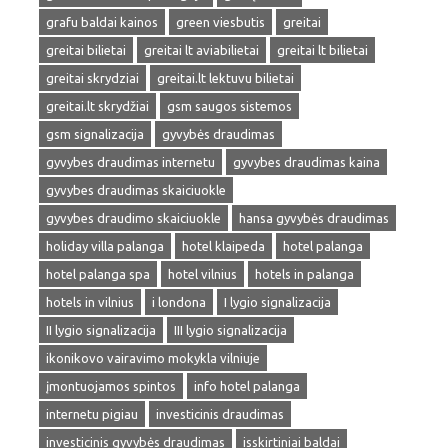
grafu baldai kainos
green viesbutis
greitai
greitai bilietai
greitai lt aviabilietai
greitai lt bilietai
greitai skrydziai
greitai.lt lektuvu bilietai
greitai.lt skrydžiai
gsm saugos sistemos
gsm signalizacija
gyvybės draudimas
gyvybes draudimas internetu
gyvybes draudimas kaina
gyvybes draudimas skaiciuokle
gyvybes draudimo skaiciuokle
hansa gyvybės draudimas
holiday villa palanga
hotel klaipeda
hotel palanga
hotel palanga spa
hotel vilnius
hotels in palanga
hotels in vilnius
i londona
I lygio signalizacija
II lygio signalizacija
III lygio signalizacija
ikonikovo vairavimo mokykla vilniuje
įmontuojamos spintos
info hotel palanga
internetu pigiau
investicinis draudimas
investicinis gyvybės draudimas
isskirtiniai baldai