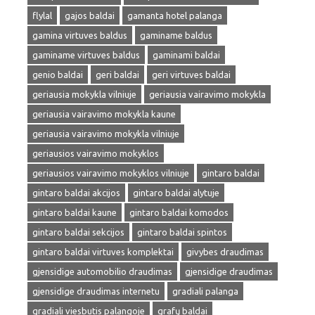
flylal
gajos baldai
gamanta hotel palanga
gamina virtuves baldus
gaminame baldus
gaminame virtuves baldus
gaminami baldai
genio baldai
geri baldai
geri virtuves baldai
geriausia mokykla vilniuje
geriausia vairavimo mokykla
geriausia vairavimo mokykla kaune
geriausia vairavimo mokykla vilniuje
geriausios vairavimo mokyklos
geriausios vairavimo mokyklos vilniuje
gintaro baldai
gintaro baldai akcijos
gintaro baldai alytuje
gintaro baldai kaune
gintaro baldai komodos
gintaro baldai sekcijos
gintaro baldai spintos
gintaro baldai virtuves komplektai
givybes draudimas
gjensidige automobilio draudimas
gjensidige draudimas
gjensidige draudimas internetu
gradiali palanga
gradiali viesbutis palangoje
grafų baldai