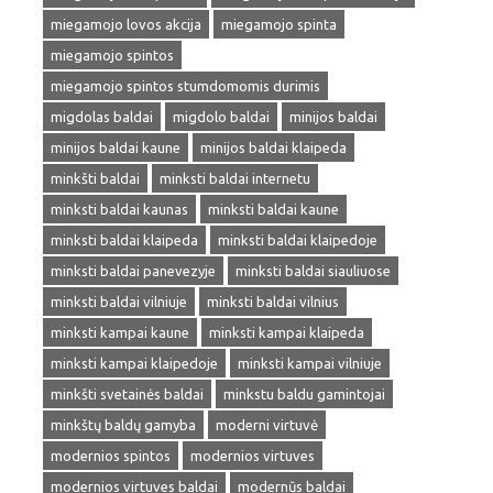
miegamojo lovos akcija
miegamojo spinta
miegamojo spintos
miegamojo spintos stumdomomis durimis
migdolas baldai
migdolo baldai
minijos baldai
minijos baldai kaune
minijos baldai klaipeda
minkšti baldai
minksti baldai internetu
minksti baldai kaunas
minksti baldai kaune
minksti baldai klaipeda
minksti baldai klaipedoje
minksti baldai panevezyje
minksti baldai siauliuose
minksti baldai vilniuje
minksti baldai vilnius
minksti kampai kaune
minksti kampai klaipeda
minksti kampai klaipedoje
minksti kampai vilniuje
minkšti svetainės baldai
minkstu baldu gamintojai
minkštų baldų gamyba
moderni virtuvė
modernios spintos
modernios virtuves
modernios virtuves baldai
modernūs baldai