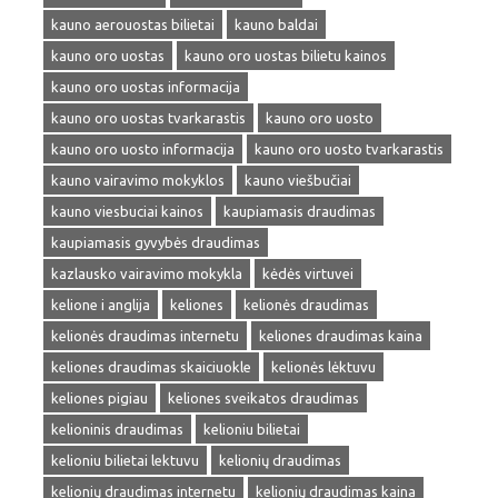
kauno aerouostas bilietai
kauno baldai
kauno oro uostas
kauno oro uostas bilietu kainos
kauno oro uostas informacija
kauno oro uostas tvarkarastis
kauno oro uosto
kauno oro uosto informacija
kauno oro uosto tvarkarastis
kauno vairavimo mokyklos
kauno viešbučiai
kauno viesbuciai kainos
kaupiamasis draudimas
kaupiamasis gyvybės draudimas
kazlausko vairavimo mokykla
kėdės virtuvei
kelione i anglija
keliones
kelionės draudimas
kelionės draudimas internetu
keliones draudimas kaina
keliones draudimas skaiciuokle
kelionės lėktuvu
keliones pigiau
keliones sveikatos draudimas
kelioninis draudimas
kelioniu bilietai
kelioniu bilietai lektuvu
kelionių draudimas
kelionių draudimas internetu
kelionių draudimas kaina