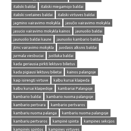
italiski baldai
italiski miegamojo baldai
italiski svetaines baldai
italiski virtuves baldai
jagmino vairavimo mokykla
jasučio vairavimo mokykla
jasucio vairavimo mokykla kainos
jaunuolio baldai
jaunuolio baldai kaune
jaunuolio kambario baldai
jtmc vairavimo mokykla
juodasis alksnis baldai
jurmala viesbuciai
justluka baldai
kada geriausia pirkti lektuvo bilietus
kada pigiausi lektuvu bilietai
kainos palangoje
kaip isirengti virtuve
kalbu kursai klaipeda
kalbu kursai klaipedoje
kambariai Palangoje
kambario baldai
kambario nuoma palangoje
kambario pertvara
kambario pertvaros
kambariu nuoma palanga
kambariu nuoma palangoje
kambariu pertvaros
kampinė spinta
kampines sekcijos
kampinės spintos
kampines virtuves