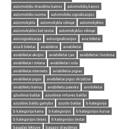
automobiliu draudimu kainos
automobilių kainos
automobiliu nuoma
automobiliu signalizacijos
automokykla
automokykla vilniuje
automokyklos
automokyklos ket testai
automokyklos vilniuje
autosignalizacija
autosignalizacijos
avia bilietai
avia.lt bilietai
aviabiletai
aviabilietai
aviabilietai akcijos
aviabilietai i jav
aviabilietai i londona
aviabilietai i milana
aviabilietai i osla
aviabilietai internetu
aviabilietai pigiau
aviabilietai pigus
aviabilietai pigus skrydziai
aviabilietu kainos
aviabilietu paieska
aviobilietai
ąžuoliniai baldai
azuoliniai virtuves baldai
azuoliniu baldu gamyba
azuolo baldai
b kategorija
b kategorija kaina
b kategorijos
b kategorijos kursai
b kategorijos teises
b kategorijos testai
bagažas lėktuve
bagazo draudimas