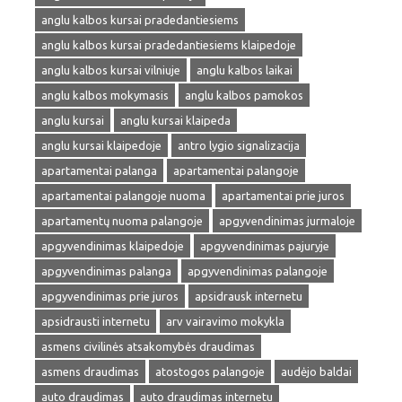
anglu kalbos kursai pradedantiesiems
anglu kalbos kursai pradedantiesiems klaipedoje
anglu kalbos kursai vilniuje
anglu kalbos laikai
anglu kalbos mokymasis
anglu kalbos pamokos
anglu kursai
anglu kursai klaipeda
anglu kursai klaipedoje
antro lygio signalizacija
apartamentai palanga
apartamentai palangoje
apartamentai palangoje nuoma
apartamentai prie juros
apartamentų nuoma palangoje
apgyvendinimas jurmaloje
apgyvendinimas klaipedoje
apgyvendinimas pajuryje
apgyvendinimas palanga
apgyvendinimas palangoje
apgyvendinimas prie juros
apsidrausk internetu
apsidrausti internetu
arv vairavimo mokykla
asmens civilinės atsakomybės draudimas
asmens draudimas
atostogos palangoje
audėjo baldai
auto draudimas
auto draudimas internetu