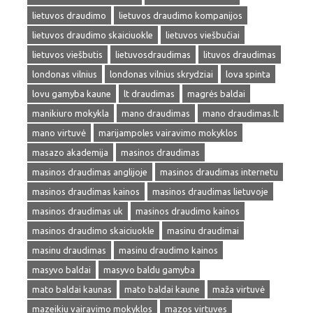
lietuvos draudimo
lietuvos draudimo kompanijos
lietuvos draudimo skaiciuokle
lietuvos viešbučiai
lietuvos viešbutis
lietuvosdraudimas
lituvos draudimas
londonas vilnius
londonas vilnius skrydziai
lova spinta
lovu gamyba kaune
lt draudimas
magrės baldai
manikiuro mokykla
mano draudimas
mano draudimas.lt
mano virtuvė
marijampoles vairavimo mokyklos
masazo akademija
masinos draudimas
masinos draudimas anglijoje
masinos draudimas internetu
masinos draudimas kainos
masinos draudimas lietuvoje
masinos draudimas uk
masinos draudimo kainos
masinos draudimo skaiciuokle
masinu draudimai
masinu draudimas
masinu draudimo kainos
masyvo baldai
masyvo baldu gamyba
mato baldai kaunas
mato baldai kaune
maža virtuvė
mazeikiu vairavimo mokyklos
mazos virtuves