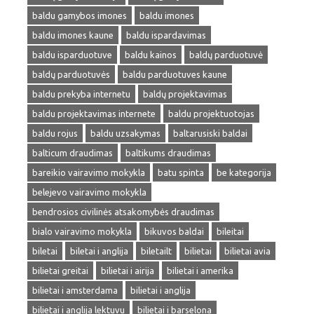
baldu gamybos imones
baldu imones
baldu imones kaune
baldu ispardavimas
baldu isparduotuve
baldu kainos
baldų parduotuvė
baldų parduotuvės
baldu parduotuves kaune
baldu prekyba internetu
baldų projektavimas
baldu projektavimas internete
baldu projektuotojas
baldu rojus
baldu uzsakymas
baltarusiski baldai
balticum draudimas
baltikums draudimas
bareikio vairavimo mokykla
batu spinta
be kategorija
belejevo vairavimo mokykla
bendrosios civilinės atsakomybės draudimas
bialo vairavimo mokykla
bikuvos baldai
bileitai
biletai
biletai i anglija
biletailt
bilietai
bilietai avia
bilietai greitai
bilietai i airija
bilietai i amerika
bilietai i amsterdama
bilietai i anglija
bilietai i anglija lektuvu
bilietai i barselona