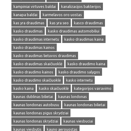
kampiniai virtuves baldai
kanalizacijos bakterijos
kanapa baldai
karmelavos oro uostas
kas yra draudimas
kas yra seo
kasco draudimas
kasko draudimas
kasko draudimas automobiliui
kasko draudimas internetu
kasko draudimas kaina
kasko draudimas kainos
kasko draudimas lietuvos draudimas
kasko draudimas skaičiuoklė
kasko draudimo kaina
kasko draudimo kainos
kasko draudimo salygos
kasko draudimo skaičiuoklė
kasko internetu
kasko kaina
kasko skaičiuoklė
kategorijos vairavimo
kaunas dublinas bilietai
kaunas londonas
kaunas londonas autobusu
kaunas londonas bilietai
kaunas londonas pigus skrydziai
kaunas londonas skrydziai
kaunas viesbuciai
kaunas viesbutis
kauno aerouostas