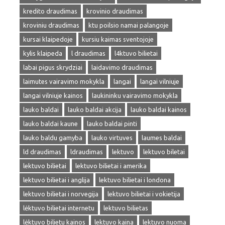
kredito draudimas
krovinio draudimas
kroviniu draudimas
ktu poilsio namai palangoje
kursai klaipedoje
kursiu kaimas sventojoje
kylis klaipeda
l draudimas
l4ktuvo bilietai
labai pigus skrydziai
laidavimo draudimas
laimutes vairavimo mokykla
langai
langai vilniuje
langai vilniuje kainos
laukininku vairavimo mokykla
lauko baldai
lauko baldai akcija
lauko baldai kainos
lauko baldai kaune
lauko baldai pinti
lauko baldu gamyba
lauko virtuves
laumes baldai
ld draudimas
ldraudimas
lektuvo
lektuvo biletai
lektuvo bilietai
lektuvo bilietai i amerika
lektuvo bilietai i anglija
lektuvo bilietai i londona
lektuvo bilietai i norvegija
lektuvo bilietai i vokietija
lėktuvo bilietai internetu
lektuvo bilietas
lėktuvo bilietu kainos
lektuvo kaina
lektuvo nuoma