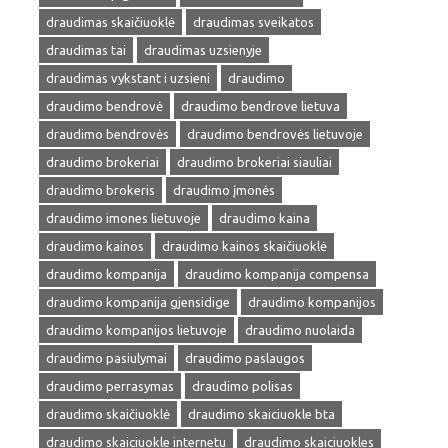
draudimas skaičiuoklė
draudimas sveikatos
draudimas tai
draudimas uzsienyje
draudimas vykstant i uzsieni
draudimo
draudimo bendrovė
draudimo bendrove lietuva
draudimo bendrovės
draudimo bendrovės lietuvoje
draudimo brokeriai
draudimo brokeriai siauliai
draudimo brokeris
draudimo įmonės
draudimo imones lietuvoje
draudimo kaina
draudimo kainos
draudimo kainos skaičiuoklė
draudimo kompanija
draudimo kompanija compensa
draudimo kompanija gjensidige
draudimo kompanijos
draudimo kompanijos lietuvoje
draudimo nuolaida
draudimo pasiulymai
draudimo paslaugos
draudimo perrasymas
draudimo polisas
draudimo skaičiuoklė
draudimo skaiciuokle bta
draudimo skaiciuokle internetu
draudimo skaiciuokles