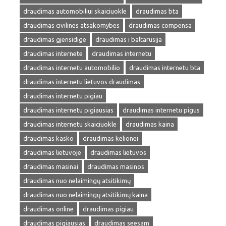
draudimas automobiliui skaiciuokle
draudimas bta
draudimas civilines atsakomybes
draudimas compensa
draudimas gjensidige
draudimas i baltarusija
draudimas internete
draudimas internetu
draudimas internetu automobilio
draudimas internetu bta
draudimas internetu lietuvos draudimas
draudimas internetu pigiau
draudimas internetu pigiausias
draudimas internetu pigus
draudimas internetu skaiciuokle
draudimas kaina
draudimas kasko
draudimas kelionei
draudimas lietuvoje
draudimas lietuvos
draudimas masinai
draudimas masinos
draudimas nuo nelaimingų atsitikimų
draudimas nuo nelaimingų atsitikimų kaina
draudimas online
draudimas pigiau
draudimas pigiausias
draudimas seesam