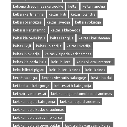
kelioniu draudimas skaiciuokle
keltai
keltai i anglija
keltai i karlshamna
keltai i kyli
keltai i olandija
keltai i prancuzija
keltai i svedija
keltai i vokietija
keltai is karlshamno
keltai is klaipedos
keltai klaipeda kylis
keltas i anglija
keltas i karlshamna
keltas i kyli
keltas i olandija
keltas i svedija
keltas i vokietija
keltas klaipeda karlshamnas
keltas klaipeda kulis
keltu bilietai
keltu bilietai internetu
keltu bilietai pigiau
keltu bilietu kainos
keltu kainos
kerpė palanga
kerpes viesbutis palangoje
kesto baldai
ket testai a kategorija
ket testai b kategorija
ket vairavimo testai
kiek kainuoja automobilio draudimas
kiek kainuoja c kategorija
kiek kainuoja draudimas
kiek kainuoja kasko draudimas
kiek kainuoja vairavimo kursai
kiek kainuoja virtuves baldai
kiek trunka vairavimo kursai