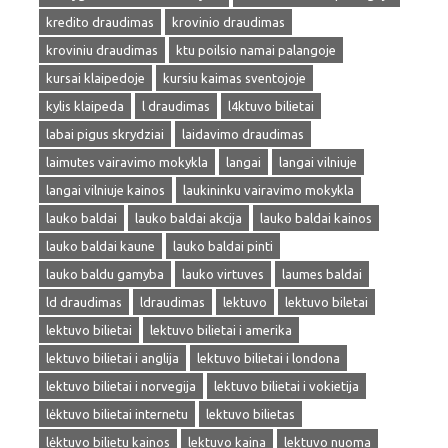
kredito draudimas
krovinio draudimas
kroviniu draudimas
ktu poilsio namai palangoje
kursai klaipedoje
kursiu kaimas sventojoje
kylis klaipeda
l draudimas
l4ktuvo bilietai
labai pigus skrydziai
laidavimo draudimas
laimutes vairavimo mokykla
langai
langai vilniuje
langai vilniuje kainos
laukininku vairavimo mokykla
lauko baldai
lauko baldai akcija
lauko baldai kainos
lauko baldai kaune
lauko baldai pinti
lauko baldu gamyba
lauko virtuves
laumes baldai
ld draudimas
ldraudimas
lektuvo
lektuvo biletai
lektuvo bilietai
lektuvo bilietai i amerika
lektuvo bilietai i anglija
lektuvo bilietai i londona
lektuvo bilietai i norvegija
lektuvo bilietai i vokietija
lėktuvo bilietai internetu
lektuvo bilietas
lėktuvo bilietu kainos
lektuvo kaina
lektuvo nuoma