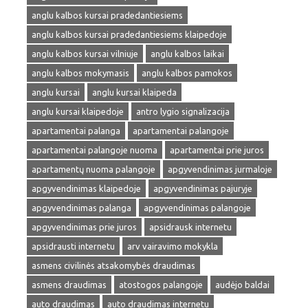
anglu kalbos kursai pradedantiesiems
anglu kalbos kursai pradedantiesiems klaipedoje
anglu kalbos kursai vilniuje
anglu kalbos laikai
anglu kalbos mokymasis
anglu kalbos pamokos
anglu kursai
anglu kursai klaipeda
anglu kursai klaipedoje
antro lygio signalizacija
apartamentai palanga
apartamentai palangoje
apartamentai palangoje nuoma
apartamentai prie juros
apartamentų nuoma palangoje
apgyvendinimas jurmaloje
apgyvendinimas klaipedoje
apgyvendinimas pajuryje
apgyvendinimas palanga
apgyvendinimas palangoje
apgyvendinimas prie juros
apsidrausk internetu
apsidrausti internetu
arv vairavimo mokykla
asmens civilinės atsakomybės draudimas
asmens draudimas
atostogos palangoje
audėjo baldai
auto draudimas
auto draudimas internetu