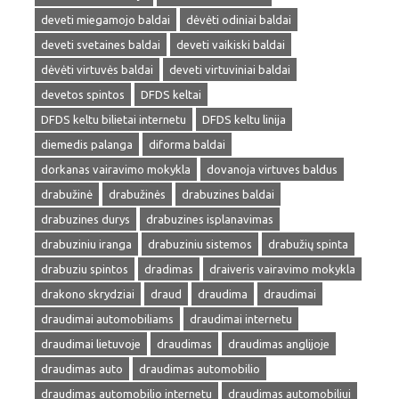
deveti miegamojo baldai
dėvėti odiniai baldai
deveti svetaines baldai
deveti vaikiski baldai
dėvėti virtuvės baldai
deveti virtuviniai baldai
devetos spintos
DFDS keltai
DFDS keltu bilietai internetu
DFDS keltu linija
diemedis palanga
diforma baldai
dorkanas vairavimo mokykla
dovanoja virtuves baldus
drabužinė
drabužinės
drabuzines baldai
drabuzines durys
drabuzines isplanavimas
drabuziniu iranga
drabuziniu sistemos
drabužių spinta
drabuziu spintos
dradimas
draiveris vairavimo mokykla
drakono skrydziai
draud
draudima
draudimai
draudimai automobiliams
draudimai internetu
draudimai lietuvoje
draudimas
draudimas anglijoje
draudimas auto
draudimas automobilio
draudimas automobilio internetu
draudimas automobiliui