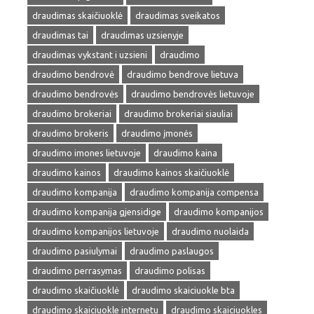
draudimas skaičiuoklė
draudimas sveikatos
draudimas tai
draudimas uzsienyje
draudimas vykstant i uzsieni
draudimo
draudimo bendrovė
draudimo bendrove lietuva
draudimo bendrovės
draudimo bendrovės lietuvoje
draudimo brokeriai
draudimo brokeriai siauliai
draudimo brokeris
draudimo įmonės
draudimo imones lietuvoje
draudimo kaina
draudimo kainos
draudimo kainos skaičiuoklė
draudimo kompanija
draudimo kompanija compensa
draudimo kompanija gjensidige
draudimo kompanijos
draudimo kompanijos lietuvoje
draudimo nuolaida
draudimo pasiulymai
draudimo paslaugos
draudimo perrasymas
draudimo polisas
draudimo skaičiuoklė
draudimo skaiciuokle bta
draudimo skaiciuokle internetu
draudimo skaiciuokles