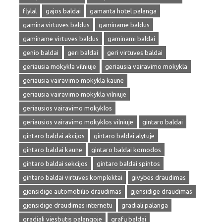
flylal
gajos baldai
gamanta hotel palanga
gamina virtuves baldus
gaminame baldus
gaminame virtuves baldus
gaminami baldai
genio baldai
geri baldai
geri virtuves baldai
geriausia mokykla vilniuje
geriausia vairavimo mokykla
geriausia vairavimo mokykla kaune
geriausia vairavimo mokykla vilniuje
geriausios vairavimo mokyklos
geriausios vairavimo mokyklos vilniuje
gintaro baldai
gintaro baldai akcijos
gintaro baldai alytuje
gintaro baldai kaune
gintaro baldai komodos
gintaro baldai sekcijos
gintaro baldai spintos
gintaro baldai virtuves komplektai
givybes draudimas
gjensidige automobilio draudimas
gjensidige draudimas
gjensidige draudimas internetu
gradiali palanga
gradiali viesbutis palangoje
grafų baldai