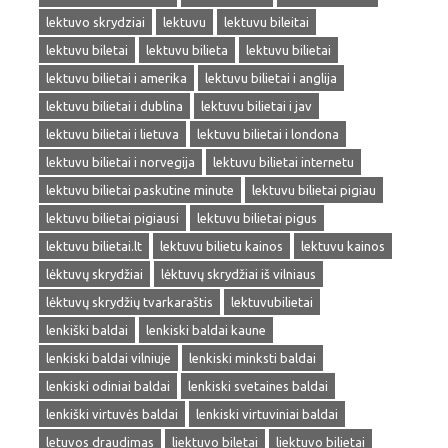
lektuvo skrydziai
lektuvu
lektuvu bileitai
lektuvu biletai
lektuvu bilieta
lektuvu bilietai
lektuvu bilietai i amerika
lektuvu bilietai i anglija
lektuvu bilietai i dublina
lektuvu bilietai i jav
lektuvu bilietai i lietuva
lektuvu bilietai i londona
lektuvu bilietai i norvegija
lektuvu bilietai internetu
lektuvu bilietai paskutine minute
lektuvu bilietai pigiau
lektuvu bilietai pigiausi
lektuvu bilietai pigus
lektuvu bilietai.lt
lektuvu bilietu kainos
lektuvu kainos
lėktuvų skrydžiai
lėktuvų skrydžiai iš vilniaus
lėktuvų skrydžių tvarkaraštis
lektuvubilietai
lenkiški baldai
lenkiski baldai kaune
lenkiski baldai vilniuje
lenkiski minksti baldai
lenkiski odiniai baldai
lenkiski svetaines baldai
lenkiški virtuvės baldai
lenkiski virtuviniai baldai
letuvos draudimas
liektuvo biletai
liektuvo bilietai