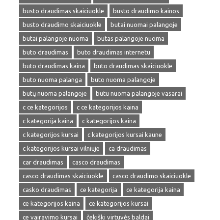
busto draudimas skaiciuokle
busto draudimo kainos
busto draudimo skaiciuokle
butai nuomai palangoje
butai palangoje nuoma
butas palangoje nuoma
buto draudimas
buto draudimas internetu
buto draudimas kaina
buto draudimas skaiciuokle
buto nuoma palanga
buto nuoma palangoje
butų nuoma palangoje
butu nuoma palangoje vasarai
c ce kategorijos
c ce kategorijos kaina
c kategorija kaina
c kategorijos kaina
c kategorijos kursai
c kategorijos kursai kaune
c kategorijos kursai vilniuje
ca draudimas
car draudimas
casco draudimas
casco draudimas skaiciuokle
casco draudimo skaiciuokle
casko draudimas
ce kategorija
ce kategorija kaina
ce kategorijos kaina
ce kategorijos kursai
ce vairavimo kursai
čekiški virtuvės baldai