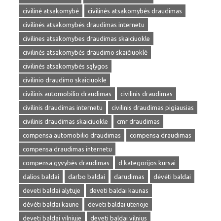
civilinė atsakomybė
civilinės atsakomybės draudimas
civilinės atsakomybės draudimas internetu
civilines atsakomybes draudimas skaiciuokle
civilinės atsakomybės draudimo skaičiuoklė
civilinės atsakomybės sąlygos
civilinio draudimo skaiciuokle
civilinis automobilio draudimas
civilinis draudimas
civilinis draudimas internetu
civilinis draudimas pigiausias
civilinis draudimas skaiciuokle
cmr draudimas
compensa automobilio draudimas
compensa draudimas
compensa draudimas internetu
compensa gyvybės draudimas
d kategorijos kursai
dalios baldai
darbo baldai
darudimas
dėvėti baldai
deveti baldai alytuje
deveti baldai kaunas
dėvėti baldai kaune
deveti baldai utenoje
deveti baldai vilniuje
deveti baldai vilnius