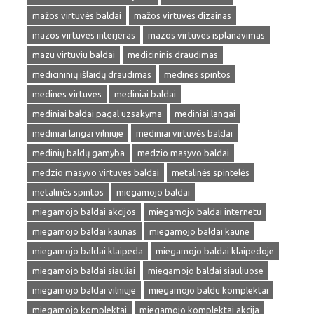
mažos virtuvės baldai
mažos virtuvės dizainas
mazos virtuves interjeras
mazos virtuves isplanavimas
mazu virtuviu baldai
medicininis draudimas
medicininių išlaidų draudimas
medines spintos
medines virtuves
mediniai baldai
mediniai baldai pagal uzsakyma
mediniai langai
mediniai langai vilniuje
mediniai virtuvės baldai
medinių baldų gamyba
medzio masyvo baldai
medzio masyvo virtuves baldai
metalinės spintelės
metalinės spintos
miegamojo baldai
miegamojo baldai akcijos
miegamojo baldai internetu
miegamojo baldai kaunas
miegamojo baldai kaune
miegamojo baldai klaipeda
miegamojo baldai klaipedoje
miegamojo baldai siauliai
miegamojo baldai siauliuose
miegamojo baldai vilniuje
miegamojo baldu komplektai
miegamojo komplektai
miegamojo komplektai akcija