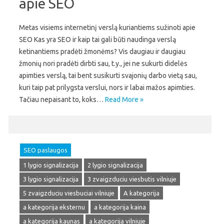
apie SEO
Metas visiems internetinį verslą kuriantiems sužinoti apie
SEO Kas yra SEO ir kaip tai gali būti naudinga verslą
ketinantiems pradėti žmonėms? Vis daugiau ir daugiau
žmonių nori pradėti dirbti sau, t.y., jei ne sukurti didelės
apimties verslą, tai bent susikurti svajonių darbo vietą sau,
kuri taip pat prilygsta verslui, nors ir labai mažos apimties.
Tačiau nepaisant to, koks…
Read More »
SEO paslaugos
1 lygio signalizacija
2 lygio signalizacija
3 lygio signalizacija
3 zvaigzduciu viesbutis vilniuje
5 zvaigzduciu viesbuciai vilniuje
A kategorija
a kategorija eksternu
a kategorija kaina
a kategorija kaunas
a kategorija vilniuje