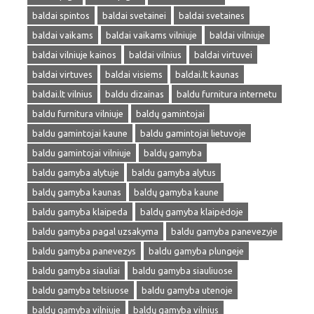
baldai spintos
baldai svetainei
baldai svetaines
baldai vaikams
baldai vaikams vilniuje
baldai vilniuje
baldai vilniuje kainos
baldai vilnius
baldai virtuvei
baldai virtuves
baldai visiems
baldai.lt kaunas
baldai.lt vilnius
baldu dizainas
baldu furnitura internetu
baldu furnitura vilniuje
baldų gamintojai
baldu gamintojai kaune
baldu gamintojai lietuvoje
baldu gamintojai vilniuje
baldų gamyba
baldu gamyba alytuje
baldu gamyba alytus
baldų gamyba kaunas
baldų gamyba kaune
baldu gamyba klaipeda
baldų gamyba klaipėdoje
baldu gamyba pagal uzsakyma
baldu gamyba panevezyje
baldu gamyba panevezys
baldu gamyba plungeje
baldu gamyba siauliai
baldu gamyba siauliuose
baldu gamyba telsiuose
baldu gamyba utenoje
baldų gamyba vilniuje
baldų gamyba vilnius