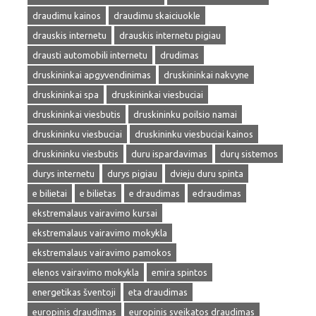
draudimu kainos
draudimu skaiciuokle
drauskis internetu
drauskis internetu pigiau
drausti automobili internetu
drudimas
druskininkai apgyvendinimas
druskininkai nakvyne
druskininkai spa
druskininkai viesbuciai
druskininkai viesbutis
druskininku poilsio namai
druskininku viesbuciai
druskininku viesbuciai kainos
druskininku viesbutis
duru ispardavimas
durų sistemos
durys internetu
durys pigiau
dvieju duru spinta
e bilietai
e bilietas
e draudimas
edraudimas
ekstremalaus vairavimo kursai
ekstremalaus vairavimo mokykla
ekstremalaus vairavimo pamokos
elenos vairavimo mokykla
emira spintos
energetikas šventoji
eta draudimas
europinis draudimas
europinis sveikatos draudimas