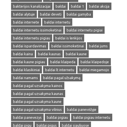
bakterijos kanalizacijai
baldai
baldai 1
baldai akcija
baldai alytuje
baldai deveti
baldai gamyba
baldai internete
baldai internetu
baldai internetu issimoketinai
baldai internetu pigiai
baldai internetu pigiau
baldai is lenkijos
baldai ispardavimas
baldai issimoketinai
baldai jums
baldai kaina
baldai kaunas
baldai kaune
baldai kaune pigiau
baldai klaipeda
baldai klaipedoje
baldai klasikiniai
baldai lt internetu
baldai miegamojo
baldai namams
baldai pagal užsakymą
baldai pagal uzsakyma kainos
baldai pagal uzsakyma kaunas
baldai pagal uzsakyma kaune
baldai pagal uzsakyma vilnius
baldai panevėžyje
baldai panevezys
baldai pigiau
baldai pigiau internetu
baldai pigu
baldai pigus
baldai siauliuose