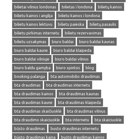
bilietai vilnius londonas
bilietas i londona
bilietų kainos
bilietu kainos i anglija
bilietu kainos i londona
bilietu kainos lektuvu
bilietu paieska
bilietų pasaulis
bilietu pirkimas internetu
bilietu rezervavimas
bilietu uzsakymas
biuro baldai
biuro baldai kaunas
biuro baldai kaune
biuro baldai klaipeda
biuro baldai vilniuje
biuro baldai vilnius
biuro baldu gamyba
biuro spintos
blog
booking palanga
bta automobilio draudimas
bta draudimas
bta draudimas internetu
bta draudimas kainos
bta draudimas kaunas
bta draudimas kaune
bta draudimas klaipeda
bta draudimas skaičiuoklė
bta draudimas vilnius
bta draudimo skaiciuokle
bta internetu
bta skaiciuokle
būsto draudimas
busto draudimas internetu
būsto draudimas kaina
busto draudimas kainos