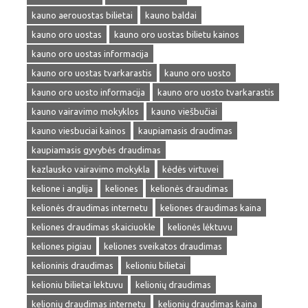
kauno aerouostas bilietai
kauno baldai
kauno oro uostas
kauno oro uostas bilietu kainos
kauno oro uostas informacija
kauno oro uostas tvarkarastis
kauno oro uosto
kauno oro uosto informacija
kauno oro uosto tvarkarastis
kauno vairavimo mokyklos
kauno viešbučiai
kauno viesbuciai kainos
kaupiamasis draudimas
kaupiamasis gyvybės draudimas
kazlausko vairavimo mokykla
kėdės virtuvei
kelione i anglija
keliones
kelionės draudimas
kelionės draudimas internetu
keliones draudimas kaina
keliones draudimas skaiciuokle
kelionės lėktuvu
keliones pigiau
keliones sveikatos draudimas
kelioninis draudimas
kelioniu bilietai
kelioniu bilietai lektuvu
kelionių draudimas
kelionių draudimas internetu
kelionių draudimas kaina