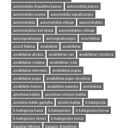
automobiliu draudimu kainos
automobilių kainos
automobiliu nuoma
automobiliu signalizacijos
automokykla
automokykla vilniuje
automokyklos
automokyklos ket testai
automokyklos vilniuje
autosignalizacija
autosignalizacijos
avia bilietai
avia.lt bilietai
aviabiletai
aviabilietai
aviabilietai akcijos
aviabilietai i jav
aviabilietai i londona
aviabilietai i milana
aviabilietai i osla
aviabilietai internetu
aviabilietai pigiau
aviabilietai pigus
aviabilietai pigus skrydziai
aviabilietu kainos
aviabilietu paieska
aviobilietai
ąžuoliniai baldai
azuoliniai virtuves baldai
azuoliniu baldu gamyba
azuolo baldai
b kategorija
b kategorija kaina
b kategorijos
b kategorijos kursai
b kategorijos teises
b kategorijos testai
bagažas lėktuve
bagazo draudimas