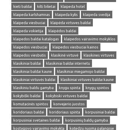
kieti baldai
kilti bilietai
klaipeda hotel
klaipeda karlshamnas
klaipeda kylis
klaipeda svedija
klaipeda viesbuciai
klaipėda virtuves baldai
klaipeda vokietija
klaipėdos baldai
klaipedos baldai katalogas
klaipedos vairavimo mokyklos
klaipedos viesbuciai
klaipedos viesbuciai kainos
klaipedos viesbutis
klasikinė virtuvė
klasikines virtuves
klasikiniai baldai
klasikiniai baldai internetu
klasikiniai baldai kaune
klasikiniai miegamojo baldai
klasikiniai virtuvės baldai
klasikiniai virtuves baldai kaune
klasikiniu baldu gamyba
knygu spinta
knygų spintos
kokybiški baldai
kokybiski virtuves baldai
komutacinės spintos
konvejerio juostos
koridoriaus baldai
koridoriaus spinta
korpusiniai baldai
korpusiniai svetaines baldai
korpusinių baldų gamyba
kostygovo vairavimo mokykla
kotedzu nuoma palangoje