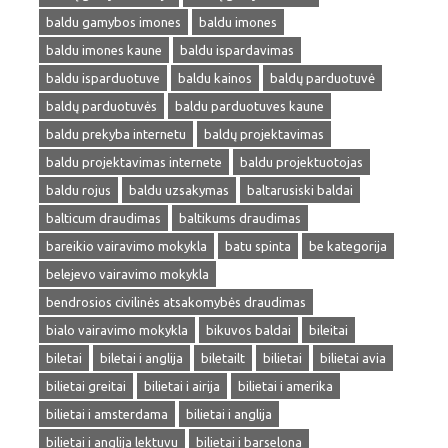
baldu gamybos imones
baldu imones
baldu imones kaune
baldu ispardavimas
baldu isparduotuve
baldu kainos
baldų parduotuvė
baldų parduotuvės
baldu parduotuves kaune
baldu prekyba internetu
baldų projektavimas
baldu projektavimas internete
baldu projektuotojas
baldu rojus
baldu uzsakymas
baltarusiski baldai
balticum draudimas
baltikums draudimas
bareikio vairavimo mokykla
batu spinta
be kategorija
belejevo vairavimo mokykla
bendrosios civilinės atsakomybės draudimas
bialo vairavimo mokykla
bikuvos baldai
bileitai
biletai
biletai i anglija
biletailt
bilietai
bilietai avia
bilietai greitai
bilietai i airija
bilietai i amerika
bilietai i amsterdama
bilietai i anglija
bilietai i anglija lektuvu
bilietai i barselona