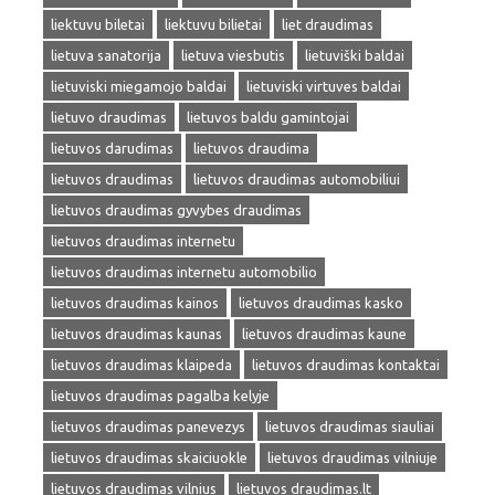
liektuvu biletai
liektuvu bilietai
liet draudimas
lietuva sanatorija
lietuva viesbutis
lietuviški baldai
lietuviski miegamojo baldai
lietuviski virtuves baldai
lietuvo draudimas
lietuvos baldu gamintojai
lietuvos darudimas
lietuvos draudima
lietuvos draudimas
lietuvos draudimas automobiliui
lietuvos draudimas gyvybes draudimas
lietuvos draudimas internetu
lietuvos draudimas internetu automobilio
lietuvos draudimas kainos
lietuvos draudimas kasko
lietuvos draudimas kaunas
lietuvos draudimas kaune
lietuvos draudimas klaipeda
lietuvos draudimas kontaktai
lietuvos draudimas pagalba kelyje
lietuvos draudimas panevezys
lietuvos draudimas siauliai
lietuvos draudimas skaiciuokle
lietuvos draudimas vilniuje
lietuvos draudimas vilnius
lietuvos draudimas.lt