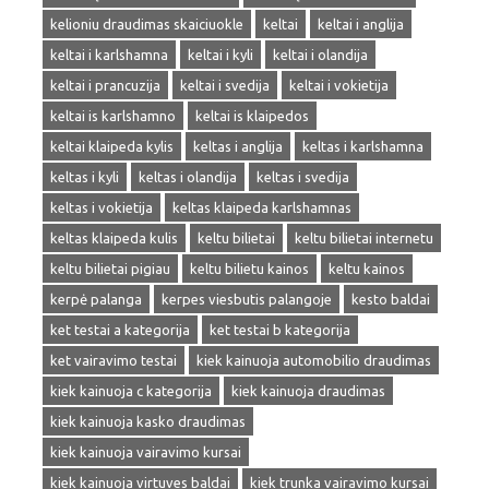
kelioniu draudimas skaiciuokle
keltai
keltai i anglija
keltai i karlshamna
keltai i kyli
keltai i olandija
keltai i prancuzija
keltai i svedija
keltai i vokietija
keltai is karlshamno
keltai is klaipedos
keltai klaipeda kylis
keltas i anglija
keltas i karlshamna
keltas i kyli
keltas i olandija
keltas i svedija
keltas i vokietija
keltas klaipeda karlshamnas
keltas klaipeda kulis
keltu bilietai
keltu bilietai internetu
keltu bilietai pigiau
keltu bilietu kainos
keltu kainos
kerpė palanga
kerpes viesbutis palangoje
kesto baldai
ket testai a kategorija
ket testai b kategorija
ket vairavimo testai
kiek kainuoja automobilio draudimas
kiek kainuoja c kategorija
kiek kainuoja draudimas
kiek kainuoja kasko draudimas
kiek kainuoja vairavimo kursai
kiek kainuoja virtuves baldai
kiek trunka vairavimo kursai