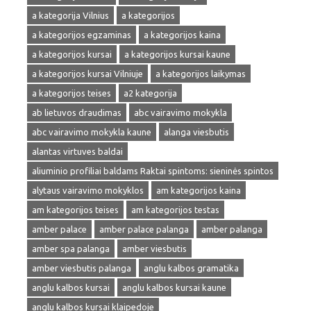
a kategorija Vilnius
a kategorijos
a kategorijos egzaminas
a kategorijos kaina
a kategorijos kursai
a kategorijos kursai kaune
a kategorijos kursai Vilniuje
a kategorijos laikymas
a kategorijos teises
a2 kategorija
ab lietuvos draudimas
abc vairavimo mokykla
abc vairavimo mokykla kaune
alanga viesbutis
alantas virtuves baldai
aliuminio profiliai baldams Raktai spintoms: sieninės spintos
alytaus vairavimo mokyklos
am kategorijos kaina
am kategorijos teises
am kategorijos testas
amber palace
amber palace palanga
amber palanga
amber spa palanga
amber viesbutis
amber viesbutis palanga
anglu kalbos gramatika
anglu kalbos kursai
anglu kalbos kursai kaune
anglu kalbos kursai klaipedoje