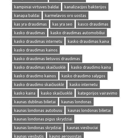
kampiniai virtuves baldai
kanalizacijos bakterijos
kanapa baldai
karmelavos oro uostas
kas yra draudimas
kas yra seo
kasco draudimas
kasko draudimas
kasko draudimas automobiliui
kasko draudimas internetu
kasko draudimas kaina
kasko draudimas kainos
kasko draudimas lietuvos draudimas
kasko draudimas skaičiuoklė
kasko draudimo kaina
kasko draudimo kainos
kasko draudimo salygos
kasko draudimo skaičiuoklė
kasko internetu
kasko kaina
kasko skaičiuoklė
kategorijos vairavimo
kaunas dublinas bilietai
kaunas londonas
kaunas londonas autobusu
kaunas londonas bilietai
kaunas londonas pigus skrydziai
kaunas londonas skrydziai
kaunas viesbuciai
kaunas viesbutis
kauno aerouostas