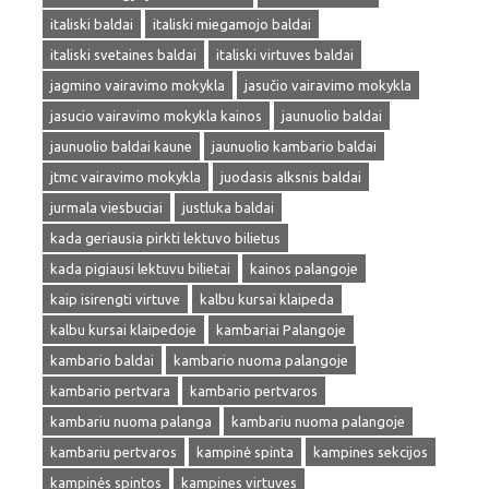
italiski baldai
italiski miegamojo baldai
italiski svetaines baldai
italiski virtuves baldai
jagmino vairavimo mokykla
jasučio vairavimo mokykla
jasucio vairavimo mokykla kainos
jaunuolio baldai
jaunuolio baldai kaune
jaunuolio kambario baldai
jtmc vairavimo mokykla
juodasis alksnis baldai
jurmala viesbuciai
justluka baldai
kada geriausia pirkti lektuvo bilietus
kada pigiausi lektuvu bilietai
kainos palangoje
kaip isirengti virtuve
kalbu kursai klaipeda
kalbu kursai klaipedoje
kambariai Palangoje
kambario baldai
kambario nuoma palangoje
kambario pertvara
kambario pertvaros
kambariu nuoma palanga
kambariu nuoma palangoje
kambariu pertvaros
kampinė spinta
kampines sekcijos
kampinės spintos
kampines virtuves