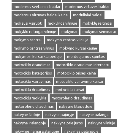
modernus svetaines baldai
modernus virtuves baldai
modernus virtuves baldai kaina
moduliniai baldai
mokausi vairuoti
mokyklos vilniuje
mokyklų reitingai
mokyklu reitingai vilniuje
mokymai
mokymai seminarai
mokymo centrai
mokymo centras vilniuje
mokymo centras vilnius
mokymo kursai kaune
mokymosi kursai klaipedoje
montuojamos spintos
motociklo draudimas
motociklo draudimas internetu
motociklo kategorijos
motociklo teises kaina
motociklo vairavimas
motociklo vairavimo kursai
motociklu draudimas
motociklu kursai
motociklu mokykla
motorolerio draudimas
motoroleriu draudimas
nakvyne klaipedoje
nakvyne Nidoje
nakvyne pajuryje
nakvyne palanga
nakvyne Palangoje
nakvyne prie juros
nakvyne vilniuje
nakvynes namai palangoje
nakvynes palangoje