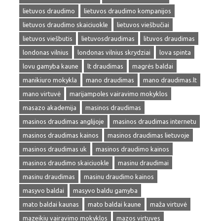
lietuvos draudimo
lietuvos draudimo kompanijos
lietuvos draudimo skaiciuokle
lietuvos viešbučiai
lietuvos viešbutis
lietuvosdraudimas
lituvos draudimas
londonas vilnius
londonas vilnius skrydziai
lova spinta
lovu gamyba kaune
lt draudimas
magrės baldai
manikiuro mokykla
mano draudimas
mano draudimas.lt
mano virtuvė
marijampoles vairavimo mokyklos
masazo akademija
masinos draudimas
masinos draudimas anglijoje
masinos draudimas internetu
masinos draudimas kainos
masinos draudimas lietuvoje
masinos draudimas uk
masinos draudimo kainos
masinos draudimo skaiciuokle
masinu draudimai
masinu draudimas
masinu draudimo kainos
masyvo baldai
masyvo baldu gamyba
mato baldai kaunas
mato baldai kaune
maža virtuvė
mazeikiu vairavimo mokyklos
mazos virtuves