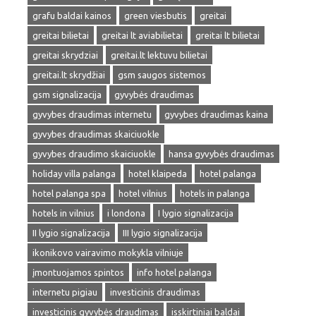
grafu baldai kainos
green viesbutis
greitai
greitai bilietai
greitai lt aviabilietai
greitai lt bilietai
greitai skrydziai
greitai.lt lektuvu bilietai
greitai.lt skrydžiai
gsm saugos sistemos
gsm signalizacija
gyvybės draudimas
gyvybes draudimas internetu
gyvybes draudimas kaina
gyvybes draudimas skaiciuokle
gyvybes draudimo skaiciuokle
hansa gyvybės draudimas
holiday villa palanga
hotel klaipeda
hotel palanga
hotel palanga spa
hotel vilnius
hotels in palanga
hotels in vilnius
i londona
I lygio signalizacija
II lygio signalizacija
III lygio signalizacija
ikonikovo vairavimo mokykla vilniuje
įmontuojamos spintos
info hotel palanga
internetu pigiau
investicinis draudimas
investicinis gyvybės draudimas
isskirtiniai baldai