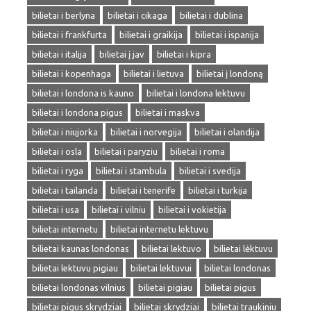
bilietai i berlyna
bilietai i cikaga
bilietai i dublina
bilietai i frankfurta
bilietai i graikija
bilietai i ispanija
bilietai i italija
bilietai į jav
bilietai i kipra
bilietai i kopenhaga
bilietai i lietuva
bilietai į londoną
bilietai i londona is kauno
bilietai i londona lektuvu
bilietai i londona pigus
bilietai i maskva
bilietai i niujorka
bilietai i norvegija
bilietai i olandija
bilietai i osla
bilietai i paryziu
bilietai i roma
bilietai i ryga
bilietai i stambula
bilietai i svedija
bilietai i tailanda
bilietai i tenerife
bilietai i turkija
bilietai i usa
bilietai i vilniu
bilietai i vokietija
bilietai internetu
bilietai internetu lektuvu
bilietai kaunas londonas
bilietai lektuvo
bilietai lėktuvu
bilietai lektuvu pigiau
bilietai lektuvui
bilietai londonas
bilietai londonas vilnius
bilietai pigiau
bilietai pigus
bilietai pigus skrydziai
bilietai skrydziai
bilietai traukiniu