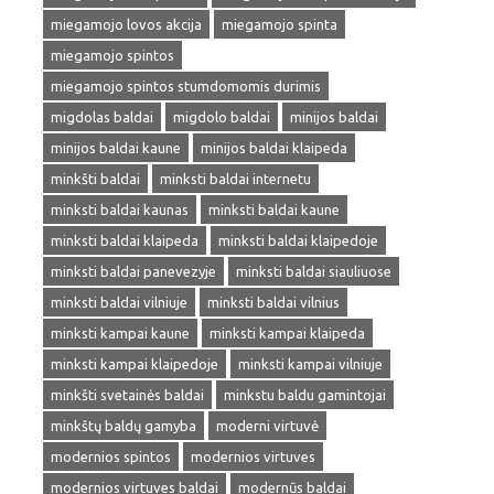
miegamojo lovos akcija
miegamojo spinta
miegamojo spintos
miegamojo spintos stumdomomis durimis
migdolas baldai
migdolo baldai
minijos baldai
minijos baldai kaune
minijos baldai klaipeda
minkšti baldai
minksti baldai internetu
minksti baldai kaunas
minksti baldai kaune
minksti baldai klaipeda
minksti baldai klaipedoje
minksti baldai panevezyje
minksti baldai siauliuose
minksti baldai vilniuje
minksti baldai vilnius
minksti kampai kaune
minksti kampai klaipeda
minksti kampai klaipedoje
minksti kampai vilniuje
minkšti svetainės baldai
minkstu baldu gamintojai
minkštų baldų gamyba
moderni virtuvė
modernios spintos
modernios virtuves
modernios virtuves baldai
modernūs baldai