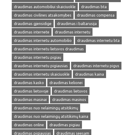
draudimas automobiliui skaiciuokle
draudimas bta
draudimas civilines atsakomybes
draudimas compensa
draudimas gjensidige
draudimas i baltarusija
draudimas internete
draudimas internetu
draudimas internetu automobilio
draudimas internetu bta
draudimas internetu lietuvos draudimas
draudimas internetu pigiau
draudimas internetu pigiausias
draudimas internetu pigus
draudimas internetu skaiciuokle
draudimas kaina
draudimas kasko
draudimas kelionei
draudimas lietuvoje
draudimas lietuvos
draudimas masinai
draudimas masinos
draudimas nuo nelaimingų atsitikimų
draudimas nuo nelaimingų atsitikimų kaina
draudimas online
draudimas pigiau
draudimas pigiausias
draudimas seesam