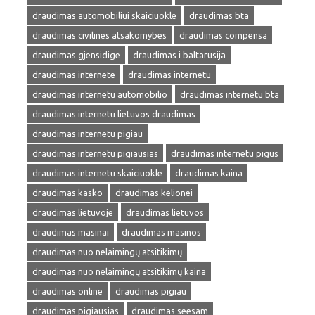
draudimas automobiliui skaiciuokle
draudimas bta
draudimas civilines atsakomybes
draudimas compensa
draudimas gjensidige
draudimas i baltarusija
draudimas internete
draudimas internetu
draudimas internetu automobilio
draudimas internetu bta
draudimas internetu lietuvos draudimas
draudimas internetu pigiau
draudimas internetu pigiausias
draudimas internetu pigus
draudimas internetu skaiciuokle
draudimas kaina
draudimas kasko
draudimas kelionei
draudimas lietuvoje
draudimas lietuvos
draudimas masinai
draudimas masinos
draudimas nuo nelaimingų atsitikimų
draudimas nuo nelaimingų atsitikimų kaina
draudimas online
draudimas pigiau
draudimas pigiausias
draudimas seesam