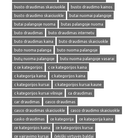
busto draudimas skaiciuokle
busto draudimo kainos
busto draudimo skaiciuokle
butai nuomai palangoje
butai palangoje nuoma
butas palangoje nuoma
buto draudimas
buto draudimas internetu
buto draudimas kaina
buto draudimas skaiciuokle
buto nuoma palanga
buto nuoma palangoje
butų nuoma palangoje
butu nuoma palangoje vasarai
c ce kategorijos
c ce kategorijos kaina
c kategorija kaina
c kategorijos kaina
c kategorijos kursai
c kategorijos kursai kaune
c kategorijos kursai vilniuje
ca draudimas
car draudimas
casco draudimas
casco draudimas skaiciuokle
casco draudimo skaiciuokle
casko draudimas
ce kategorija
ce kategorija kaina
ce kategorijos kaina
ce kategorijos kursai
ce vairavimo kursai
čekiški virtuvės baldai