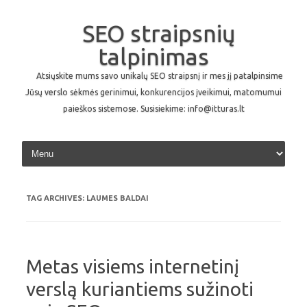
SEO straipsnių
talpinimas
Atsiųskite mums savo unikalų SEO straipsnį ir mes jį patalpinsime
Jūsų verslo sėkmės gerinimui, konkurencijos įveikimui, matomumui
paieškos sistemose. Susisiekime: info@itturas.lt
Skip to content
TAG ARCHIVES:
LAUMES BALDAI
Metas visiems internetinį
verslą kuriantiems sužinoti