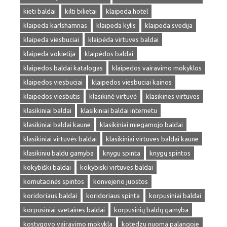
kieti baldai
kilti bilietai
klaipeda hotel
klaipeda karlshamnas
klaipeda kylis
klaipeda svedija
klaipeda viesbuciai
klaipėda virtuves baldai
klaipeda vokietija
klaipėdos baldai
klaipedos baldai katalogas
klaipedos vairavimo mokyklos
klaipedos viesbuciai
klaipedos viesbuciai kainos
klaipedos viesbutis
klasikinė virtuvė
klasikines virtuves
klasikiniai baldai
klasikiniai baldai internetu
klasikiniai baldai kaune
klasikiniai miegamojo baldai
klasikiniai virtuvės baldai
klasikiniai virtuves baldai kaune
klasikiniu baldu gamyba
knygu spinta
knygų spintos
kokybiški baldai
kokybiski virtuves baldai
komutacinės spintos
konvejerio juostos
koridoriaus baldai
koridoriaus spinta
korpusiniai baldai
korpusiniai svetaines baldai
korpusinių baldų gamyba
kostygovo vairavimo mokykla
kotedzu nuoma palangoje