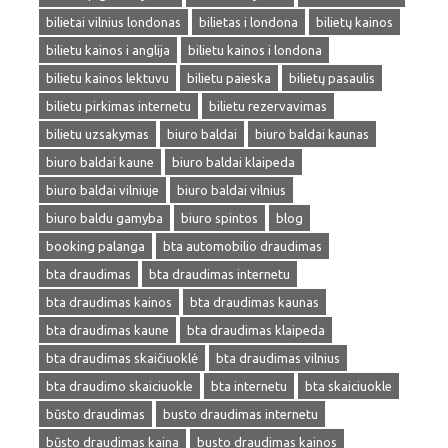
bilietai vilnius londonas
bilietas i londona
bilietų kainos
bilietu kainos i anglija
bilietu kainos i londona
bilietu kainos lektuvu
bilietu paieska
bilietų pasaulis
bilietu pirkimas internetu
bilietu rezervavimas
bilietu uzsakymas
biuro baldai
biuro baldai kaunas
biuro baldai kaune
biuro baldai klaipeda
biuro baldai vilniuje
biuro baldai vilnius
biuro baldu gamyba
biuro spintos
blog
booking palanga
bta automobilio draudimas
bta draudimas
bta draudimas internetu
bta draudimas kainos
bta draudimas kaunas
bta draudimas kaune
bta draudimas klaipeda
bta draudimas skaičiuoklė
bta draudimas vilnius
bta draudimo skaiciuokle
bta internetu
bta skaiciuokle
būsto draudimas
busto draudimas internetu
būsto draudimas kaina
busto draudimas kainos