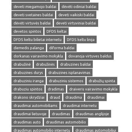
deveti miegamojo baldai
dėvėti odiniai baldai
deveti svetaines baldai
deveti vaikiski baldai
dėvėti virtuvės baldai
deveti virtuviniai baldai
devetos spintos
DFDS keltai
DFDS keltu bilietai internetu
DFDS keltu linija
diemedis palanga
diforma baldai
dorkanas vairavimo mokykla
dovanoja virtuves baldus
drabužinė
drabužinės
drabuzines baldai
drabuzines durys
drabuzines isplanavimas
drabuziniu iranga
drabuziniu sistemos
drabužių spinta
drabuziu spintos
dradimas
draiveris vairavimo mokykla
drakono skrydziai
draud
draudima
draudimai
draudimai automobiliams
draudimai internetu
draudimai lietuvoje
draudimas
draudimas anglijoje
draudimas auto
draudimas automobilio
draudimas automobilio internetu
draudimas automobiliui