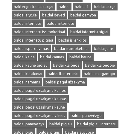
bakterijos kanalizacijai
baldai
baldai 1
baldai akcija
baldai alytuje
baldai deveti
baldai gamyba
baldai internete
baldai internetu
baldai internetu issimoketinai
baldai internetu pigiai
baldai internetu pigiau
baldai is lenkijos
baldai ispardavimas
baldai issimoketinai
baldai jums
baldai kaina
baldai kaunas
baldai kaune
baldai kaune pigiau
baldai klaipeda
baldai klaipedoje
baldai klasikiniai
baldai lt internetu
baldai miegamojo
baldai namams
baldai pagal užsakymą
baldai pagal uzsakyma kainos
baldai pagal uzsakyma kaunas
baldai pagal uzsakyma kaune
baldai pagal uzsakyma vilnius
baldai panevėžyje
baldai panevezys
baldai pigiau
baldai pigiau internetu
baldai pigu
baldai pigus
baldai siauliuose