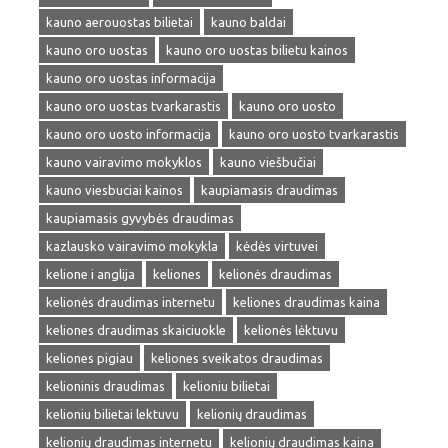
kauno aerouostas bilietai
kauno baldai
kauno oro uostas
kauno oro uostas bilietu kainos
kauno oro uostas informacija
kauno oro uostas tvarkarastis
kauno oro uosto
kauno oro uosto informacija
kauno oro uosto tvarkarastis
kauno vairavimo mokyklos
kauno viešbučiai
kauno viesbuciai kainos
kaupiamasis draudimas
kaupiamasis gyvybės draudimas
kazlausko vairavimo mokykla
kėdės virtuvei
kelione i anglija
keliones
kelionės draudimas
kelionės draudimas internetu
keliones draudimas kaina
keliones draudimas skaiciuokle
kelionės lėktuvu
keliones pigiau
keliones sveikatos draudimas
kelioninis draudimas
kelioniu bilietai
kelioniu bilietai lektuvu
kelionių draudimas
kelionių draudimas internetu
kelionių draudimas kaina