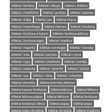
bilietai i berlyna
bilietai i cikaga
bilietai i dublina
bilietai i frankfurta
bilietai i graikija
bilietai i ispanija
bilietai i italija
bilietai į jav
bilietai i kipra
bilietai i kopenhaga
bilietai i lietuva
bilietai į londoną
bilietai i londona is kauno
bilietai i londona lektuvu
bilietai i londona pigus
bilietai i maskva
bilietai i niujorka
bilietai i norvegija
bilietai i olandija
bilietai i osla
bilietai i paryziu
bilietai i roma
bilietai i ryga
bilietai i stambula
bilietai i svedija
bilietai i tailanda
bilietai i tenerife
bilietai i turkija
bilietai i usa
bilietai i vilniu
bilietai i vokietija
bilietai internetu
bilietai internetu lektuvu
bilietai kaunas londonas
bilietai lektuvo
bilietai lėktuvu
bilietai lektuvu pigiau
bilietai lektuvui
bilietai londonas
bilietai londonas vilnius
bilietai pigiau
bilietai pigus
bilietai pigus skrydziai
bilietai skrydziai
bilietai traukiniu