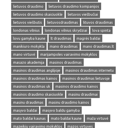
lietuvos draudimo
lietuvos draudimo kompanijos
lietuvos draudimo skaiciuokle
lietuvos viešbučiai
lietuvos viešbutis
lietuvosdraudimas
lituvos draudimas
londonas vilnius
londonas vilnius skrydziai
lova spinta
lovu gamyba kaune
lt draudimas
magrės baldai
manikiuro mokykla
mano draudimas
mano draudimas.lt
mano virtuvė
marijampoles vairavimo mokyklos
masazo akademija
masinos draudimas
masinos draudimas anglijoje
masinos draudimas internetu
masinos draudimas kainos
masinos draudimas lietuvoje
masinos draudimas uk
masinos draudimo kainos
masinos draudimo skaiciuokle
masinu draudimai
masinu draudimas
masinu draudimo kainos
masyvo baldai
masyvo baldu gamyba
mato baldai kaunas
mato baldai kaune
maža virtuvė
mazeikiu vairavimo mokyklos
mazos virtuves