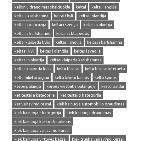
kelioniu draudimas skaiciuokle
keltai
keltai i anglija
keltai i karlshamna
keltai i kyli
keltai i olandija
keltai i prancuzija
keltai i svedija
keltai i vokietija
keltai is karlshamno
keltai is klaipedos
keltai klaipeda kylis
keltas i anglija
keltas i karlshamna
keltas i kyli
keltas i olandija
keltas i svedija
keltas i vokietija
keltas klaipeda karlshamnas
keltas klaipeda kulis
keltu bilietai
keltu bilietai internetu
keltu bilietai pigiau
keltu bilietu kainos
keltu kainos
kerpė palanga
kerpes viesbutis palangoje
kesto baldai
ket testai a kategorija
ket testai b kategorija
ket vairavimo testai
kiek kainuoja automobilio draudimas
kiek kainuoja c kategorija
kiek kainuoja draudimas
kiek kainuoja kasko draudimas
kiek kainuoja vairavimo kursai
kiek kainuoja virtuves baldai
kiek trunka vairavimo kursai