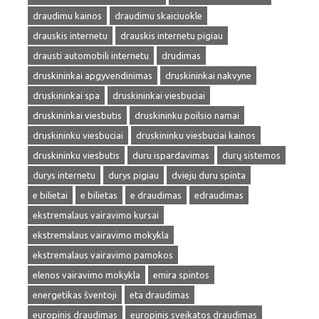
draudimu kainos
draudimu skaiciuokle
drauskis internetu
drauskis internetu pigiau
drausti automobili internetu
drudimas
druskininkai apgyvendinimas
druskininkai nakvyne
druskininkai spa
druskininkai viesbuciai
druskininkai viesbutis
druskininku poilsio namai
druskininku viesbuciai
druskininku viesbuciai kainos
druskininku viesbutis
duru ispardavimas
durų sistemos
durys internetu
durys pigiau
dvieju duru spinta
e bilietai
e bilietas
e draudimas
edraudimas
ekstremalaus vairavimo kursai
ekstremalaus vairavimo mokykla
ekstremalaus vairavimo pamokos
elenos vairavimo mokykla
emira spintos
energetikas šventoji
eta draudimas
europinis draudimas
europinis sveikatos draudimas