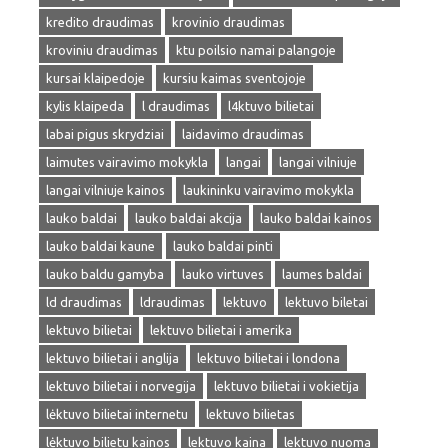
kredito draudimas
krovinio draudimas
kroviniu draudimas
ktu poilsio namai palangoje
kursai klaipedoje
kursiu kaimas sventojoje
kylis klaipeda
l draudimas
l4ktuvo bilietai
labai pigus skrydziai
laidavimo draudimas
laimutes vairavimo mokykla
langai
langai vilniuje
langai vilniuje kainos
laukininku vairavimo mokykla
lauko baldai
lauko baldai akcija
lauko baldai kainos
lauko baldai kaune
lauko baldai pinti
lauko baldu gamyba
lauko virtuves
laumes baldai
ld draudimas
ldraudimas
lektuvo
lektuvo biletai
lektuvo bilietai
lektuvo bilietai i amerika
lektuvo bilietai i anglija
lektuvo bilietai i londona
lektuvo bilietai i norvegija
lektuvo bilietai i vokietija
lėktuvo bilietai internetu
lektuvo bilietas
lėktuvo bilietu kainos
lektuvo kaina
lektuvo nuoma