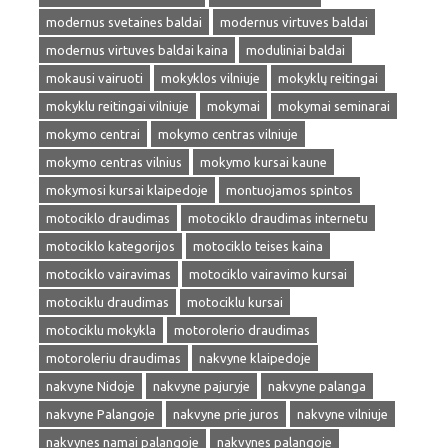
modernus svetaines baldai
modernus virtuves baldai
modernus virtuves baldai kaina
moduliniai baldai
mokausi vairuoti
mokyklos vilniuje
mokyklų reitingai
mokyklu reitingai vilniuje
mokymai
mokymai seminarai
mokymo centrai
mokymo centras vilniuje
mokymo centras vilnius
mokymo kursai kaune
mokymosi kursai klaipedoje
montuojamos spintos
motociklo draudimas
motociklo draudimas internetu
motociklo kategorijos
motociklo teises kaina
motociklo vairavimas
motociklo vairavimo kursai
motociklu draudimas
motociklu kursai
motociklu mokykla
motorolerio draudimas
motoroleriu draudimas
nakvyne klaipedoje
nakvyne Nidoje
nakvyne pajuryje
nakvyne palanga
nakvyne Palangoje
nakvyne prie juros
nakvyne vilniuje
nakvynes namai palangoje
nakvynes palangoje