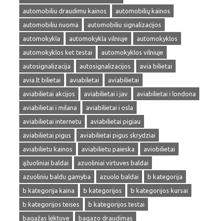
automobiliu draudimu kainos
automobilių kainos
automobiliu nuoma
automobiliu signalizacijos
automokykla
automokykla vilniuje
automokyklos
automokyklos ket testai
automokyklos vilniuje
autosignalizacija
autosignalizacijos
avia bilietai
avia.lt bilietai
aviabiletai
aviabilietai
aviabilietai akcijos
aviabilietai i jav
aviabilietai i londona
aviabilietai i milana
aviabilietai i osla
aviabilietai internetu
aviabilietai pigiau
aviabilietai pigus
aviabilietai pigus skrydziai
aviabilietu kainos
aviabilietu paieska
aviobilietai
ąžuoliniai baldai
azuoliniai virtuves baldai
azuoliniu baldu gamyba
azuolo baldai
b kategorija
b kategorija kaina
b kategorijos
b kategorijos kursai
b kategorijos teises
b kategorijos testai
bagažas lėktuve
bagazo draudimas