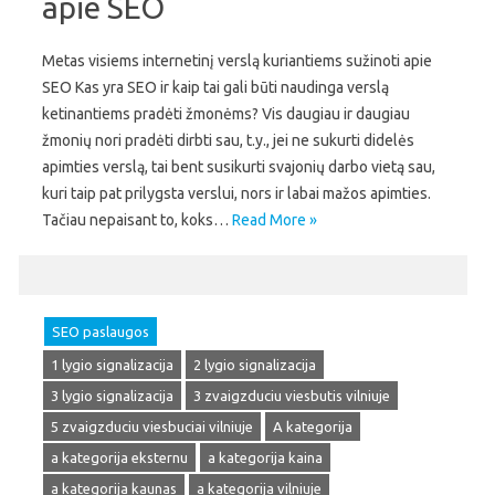
apie SEO
Metas visiems internetinį verslą kuriantiems sužinoti apie
SEO Kas yra SEO ir kaip tai gali būti naudinga verslą
ketinantiems pradėti žmonėms? Vis daugiau ir daugiau
žmonių nori pradėti dirbti sau, t.y., jei ne sukurti didelės
apimties verslą, tai bent susikurti svajonių darbo vietą sau,
kuri taip pat prilygsta verslui, nors ir labai mažos apimties.
Tačiau nepaisant to, koks…
Read More »
SEO paslaugos
1 lygio signalizacija
2 lygio signalizacija
3 lygio signalizacija
3 zvaigzduciu viesbutis vilniuje
5 zvaigzduciu viesbuciai vilniuje
A kategorija
a kategorija eksternu
a kategorija kaina
a kategorija kaunas
a kategorija vilniuje