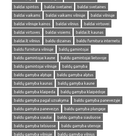
baldai spintos
baldai svetainei
baldai svetaines
baldai vaikams
baldai vaikams vilniuje
baldai vilniuje
baldai vilniuje kainos
baldai vilnius
baldai virtuvei
baldai virtuves
baldai visiems
baldai.lt kaunas
baldai.lt vilnius
baldu dizainas
baldu furnitura internetu
baldu furnitura vilniuje
baldų gamintojai
baldu gamintojai kaune
baldu gamintojai lietuvoje
baldu gamintojai vilniuje
baldų gamyba
baldu gamyba alytuje
baldu gamyba alytus
baldų gamyba kaunas
baldų gamyba kaune
baldu gamyba klaipeda
baldų gamyba klaipėdoje
baldu gamyba pagal uzsakyma
baldu gamyba panevezyje
baldu gamyba panevezys
baldu gamyba plungeje
baldu gamyba siauliai
baldu gamyba siauliuose
baldu gamyba telsiuose
baldu gamyba utenoje
baldų gamyba vilniuje
baldų gamyba vilnius