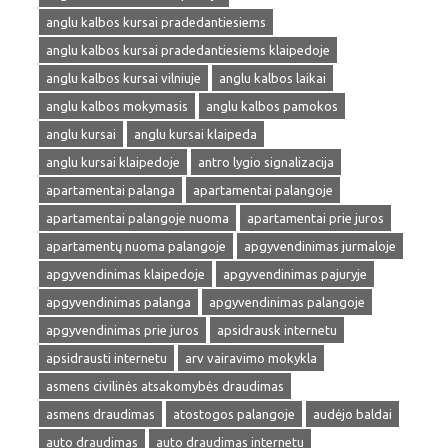
anglu kalbos kursai pradedantiesiems
anglu kalbos kursai pradedantiesiems klaipedoje
anglu kalbos kursai vilniuje
anglu kalbos laikai
anglu kalbos mokymasis
anglu kalbos pamokos
anglu kursai
anglu kursai klaipeda
anglu kursai klaipedoje
antro lygio signalizacija
apartamentai palanga
apartamentai palangoje
apartamentai palangoje nuoma
apartamentai prie juros
apartamentų nuoma palangoje
apgyvendinimas jurmaloje
apgyvendinimas klaipedoje
apgyvendinimas pajuryje
apgyvendinimas palanga
apgyvendinimas palangoje
apgyvendinimas prie juros
apsidrausk internetu
apsidrausti internetu
arv vairavimo mokykla
asmens civilinės atsakomybės draudimas
asmens draudimas
atostogos palangoje
audėjo baldai
auto draudimas
auto draudimas internetu