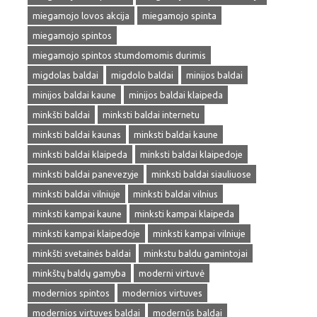
miegamojo lovos akcija
miegamojo spinta
miegamojo spintos
miegamojo spintos stumdomomis durimis
migdolas baldai
migdolo baldai
minijos baldai
minijos baldai kaune
minijos baldai klaipeda
minkšti baldai
minksti baldai internetu
minksti baldai kaunas
minksti baldai kaune
minksti baldai klaipeda
minksti baldai klaipedoje
minksti baldai panevezyje
minksti baldai siauliuose
minksti baldai vilniuje
minksti baldai vilnius
minksti kampai kaune
minksti kampai klaipeda
minksti kampai klaipedoje
minksti kampai vilniuje
minkšti svetainės baldai
minkstu baldu gamintojai
minkštų baldų gamyba
moderni virtuvė
modernios spintos
modernios virtuves
modernios virtuves baldai
modernūs baldai