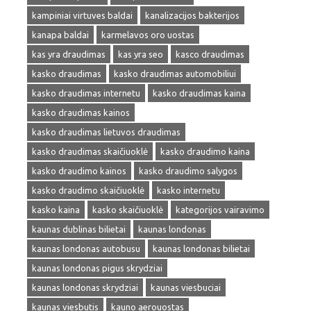
kampiniai virtuves baldai
kanalizacijos bakterijos
kanapa baldai
karmelavos oro uostas
kas yra draudimas
kas yra seo
kasco draudimas
kasko draudimas
kasko draudimas automobiliui
kasko draudimas internetu
kasko draudimas kaina
kasko draudimas kainos
kasko draudimas lietuvos draudimas
kasko draudimas skaičiuoklė
kasko draudimo kaina
kasko draudimo kainos
kasko draudimo salygos
kasko draudimo skaičiuoklė
kasko internetu
kasko kaina
kasko skaičiuoklė
kategorijos vairavimo
kaunas dublinas bilietai
kaunas londonas
kaunas londonas autobusu
kaunas londonas bilietai
kaunas londonas pigus skrydziai
kaunas londonas skrydziai
kaunas viesbuciai
kaunas viesbutis
kauno aerouostas