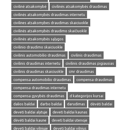
civilinė atsakomybė
civilinės atsakomybės draudimas
civilinės atsakomybės draudimas internetu
civilines atsakomybes draudimas skaiciuokle
civilinės atsakomybės draudimo skaičiuoklė
civilinės atsakomybės sąlygos
civilinio draudimo skaiciuokle
civilinis automobilio draudimas
civilinis draudimas
civilinis draudimas internetu
civilinis draudimas pigiausias
civilinis draudimas skaiciuokle
cmr draudimas
compensa automobilio draudimas
compensa draudimas
compensa draudimas internetu
compensa gyvybės draudimas
d kategorijos kursai
dalios baldai
darbo baldai
darudimas
dėvėti baldai
deveti baldai alytuje
deveti baldai kaunas
dėvėti baldai kaune
deveti baldai utenoje
deveti baldai vilniuje
deveti baldai vilnius