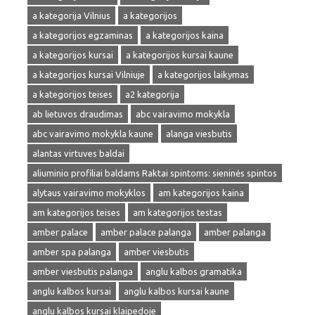
a kategorija Vilnius
a kategorijos
a kategorijos egzaminas
a kategorijos kaina
a kategorijos kursai
a kategorijos kursai kaune
a kategorijos kursai Vilniuje
a kategorijos laikymas
a kategorijos teises
a2 kategorija
ab lietuvos draudimas
abc vairavimo mokykla
abc vairavimo mokykla kaune
alanga viesbutis
alantas virtuves baldai
aliuminio profiliai baldams Raktai spintoms: sieninės spintos
alytaus vairavimo mokyklos
am kategorijos kaina
am kategorijos teises
am kategorijos testas
amber palace
amber palace palanga
amber palanga
amber spa palanga
amber viesbutis
amber viesbutis palanga
anglu kalbos gramatika
anglu kalbos kursai
anglu kalbos kursai kaune
anglu kalbos kursai klaipedoje