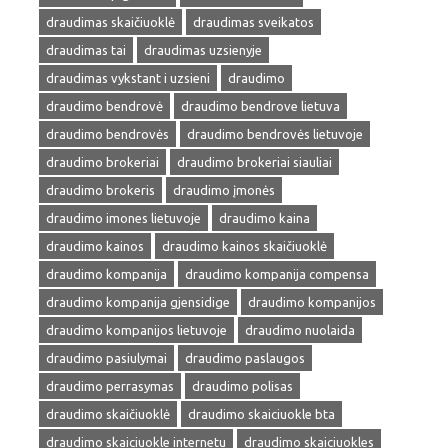
draudimas skaičiuoklė
draudimas sveikatos
draudimas tai
draudimas uzsienyje
draudimas vykstant i uzsieni
draudimo
draudimo bendrovė
draudimo bendrove lietuva
draudimo bendrovės
draudimo bendrovės lietuvoje
draudimo brokeriai
draudimo brokeriai siauliai
draudimo brokeris
draudimo įmonės
draudimo imones lietuvoje
draudimo kaina
draudimo kainos
draudimo kainos skaičiuoklė
draudimo kompanija
draudimo kompanija compensa
draudimo kompanija gjensidige
draudimo kompanijos
draudimo kompanijos lietuvoje
draudimo nuolaida
draudimo pasiulymai
draudimo paslaugos
draudimo perrasymas
draudimo polisas
draudimo skaičiuoklė
draudimo skaiciuokle bta
draudimo skaiciuokle internetu
draudimo skaiciuokles