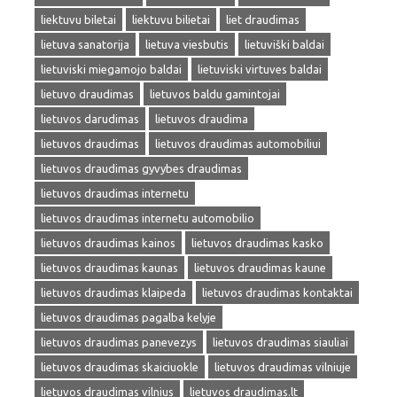
liektuvu biletai
liektuvu bilietai
liet draudimas
lietuva sanatorija
lietuva viesbutis
lietuviški baldai
lietuviski miegamojo baldai
lietuviski virtuves baldai
lietuvo draudimas
lietuvos baldu gamintojai
lietuvos darudimas
lietuvos draudima
lietuvos draudimas
lietuvos draudimas automobiliui
lietuvos draudimas gyvybes draudimas
lietuvos draudimas internetu
lietuvos draudimas internetu automobilio
lietuvos draudimas kainos
lietuvos draudimas kasko
lietuvos draudimas kaunas
lietuvos draudimas kaune
lietuvos draudimas klaipeda
lietuvos draudimas kontaktai
lietuvos draudimas pagalba kelyje
lietuvos draudimas panevezys
lietuvos draudimas siauliai
lietuvos draudimas skaiciuokle
lietuvos draudimas vilniuje
lietuvos draudimas vilnius
lietuvos draudimas.lt