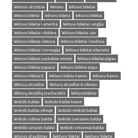
lektuvo skrydziai
lektuvu
lektuvu bileitai
lektuvu biletai
lektuvu bilieta
lektuvu bilietai
lektuvu bilietai i amerika
lektuvu bilietai i anglija
lektuvu bilietai i dublina
lektuvu bilietai i jav
lektuvu bilietai i lietuva
lektuvu bilietai i londona
lektuvu bilietai i norvegija
lektuvu bilietai internetu
lektuvu bilietai paskutine minute
lektuvu bilietai pigiau
lektuvu bilietai pigiausi
lektuvu bilietai pigus
lektuvu bilietai.lt
lektuvu bilietu kainos
lektuvu kainos
lėktuvų skrydžiai
lėktuvų skrydžiai iš vilniaus
lėktuvų skrydžių tvarkaraštis
lektuvubilietai
lenkiški baldai
lenkiski baldai kaune
lenkiski baldai vilniuje
lenkiski minksti baldai
lenkiski odiniai baldai
lenkiski svetaines baldai
lenkiški virtuvės baldai
lenkiski virtuviniai baldai
letuvos draudimas
liektuvo biletai
liektuvo bilietai