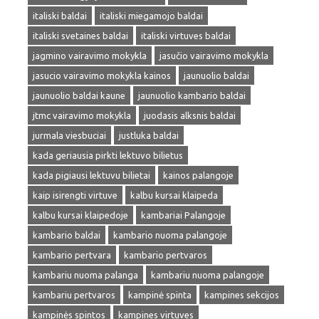
italiski baldai
italiski miegamojo baldai
italiski svetaines baldai
italiski virtuves baldai
jagmino vairavimo mokykla
jasučio vairavimo mokykla
jasucio vairavimo mokykla kainos
jaunuolio baldai
jaunuolio baldai kaune
jaunuolio kambario baldai
jtmc vairavimo mokykla
juodasis alksnis baldai
jurmala viesbuciai
justluka baldai
kada geriausia pirkti lektuvo bilietus
kada pigiausi lektuvu bilietai
kainos palangoje
kaip isirengti virtuve
kalbu kursai klaipeda
kalbu kursai klaipedoje
kambariai Palangoje
kambario baldai
kambario nuoma palangoje
kambario pertvara
kambario pertvaros
kambariu nuoma palanga
kambariu nuoma palangoje
kambariu pertvaros
kampinė spinta
kampines sekcijos
kampinės spintos
kampines virtuves