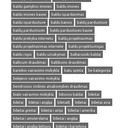
baldu gamybos imones
baldu imones
baldu imones kaune
baldu ispardavimas
baldu isparduotuve
baldu kainos
baldų parduotuvė
baldų parduotuvės
baldu parduotuves kaune
baldu prekyba internetu
baldų projektavimas
baldu projektavimas internete
baldu projektuotojas
baldu rojus
baldu uzsakymas
baltarusiski baldai
balticum draudimas
baltikums draudimas
bareikio vairavimo mokykla
batu spinta
be kategorija
belejevo vairavimo mokykla
bendrosios civilinės atsakomybės draudimas
bialo vairavimo mokykla
bikuvos baldai
bileitai
biletai
biletai i anglija
biletailt
bilietai
bilietai avia
bilietai greitai
bilietai i airija
bilietai i amerika
bilietai i amsterdama
bilietai i anglija
bilietai i anglija lektuvu
bilietai i barselona