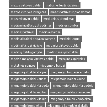
mažos virtuvės baldai
mažos virtuvės dizainas
mazos virtuves interjeras
mazos virtuves isplanavimas
mazu virtuviu baldai
medicininis draudimas
medicininių išlaidų draudimas
medines spintos
medines virtuves
mediniai baldai
mediniai baldai pagal uzsakyma
mediniai langai
mediniai langai vilniuje
mediniai virtuvės baldai
medinių baldų gamyba
medzio masyvo baldai
medzio masyvo virtuves baldai
metalinės spintelės
metalinės spintos
miegamojo baldai
miegamojo baldai akcijos
miegamojo baldai internetu
miegamojo baldai kaunas
miegamojo baldai kaune
miegamojo baldai klaipeda
miegamojo baldai klaipedoje
miegamojo baldai siauliai
miegamojo baldai siauliuose
miegamojo baldai vilniuje
miegamojo baldu komplektai
miegamojo komplektai
miegamojo komplektai akcija