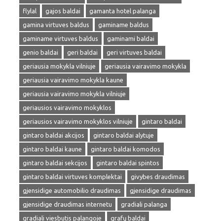
flylal
gajos baldai
gamanta hotel palanga
gamina virtuves baldus
gaminame baldus
gaminame virtuves baldus
gaminami baldai
genio baldai
geri baldai
geri virtuves baldai
geriausia mokykla vilniuje
geriausia vairavimo mokykla
geriausia vairavimo mokykla kaune
geriausia vairavimo mokykla vilniuje
geriausios vairavimo mokyklos
geriausios vairavimo mokyklos vilniuje
gintaro baldai
gintaro baldai akcijos
gintaro baldai alytuje
gintaro baldai kaune
gintaro baldai komodos
gintaro baldai sekcijos
gintaro baldai spintos
gintaro baldai virtuves komplektai
givybes draudimas
gjensidige automobilio draudimas
gjensidige draudimas
gjensidige draudimas internetu
gradiali palanga
gradiali viesbutis palangoje
grafų baldai