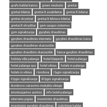
grafu baldai kainos
green viesbutis
greitai
greitai bilietai
greitai lt aviabilietai
greitai lt bilietai
greitai skrydziai
greitai.lt lektuvu bilietai
greitai.lt skrydžiai
gsm saugos sistemos
gsm signalizacija
gyvybės draudimas
gyvybes draudimas internetu
gyvybes draudimas kaina
gyvybes draudimas skaiciuokle
gyvybes draudimo skaiciuokle
hansa gyvybės draudimas
holiday villa palanga
hotel klaipeda
hotel palanga
hotel palanga spa
hotel vilnius
hotels in palanga
hotels in vilnius
i londona
I lygio signalizacija
II lygio signalizacija
III lygio signalizacija
ikonikovo vairavimo mokykla vilniuje
įmontuojamos spintos
info hotel palanga
internetu pigiau
investicinis draudimas
investicinis gyvybės draudimas
isskirtiniai baldai