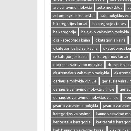
arv vairavimo mokykla
auto mokyklos
a
automokyklos ket testai
automokyklos viln
b kategorijos kursai
b kategorijos teises
be kategorija
belejevo vairavimo mokykla
c ce kategorijos kaina
c kategorija kaina
c kategorijos kursai kaune
c kategorijos kur
ce kategorijos kaina
ce kategorijos kursai
dorkanas vairavimo mokykla
draiveris vai
ekstremalaus vairavimo mokykla
ekstrema
geriausia mokykla vilniuje
geriausia vairav
geriausia vairavimo mokykla vilniuje
geriau
geriausios vairavimo mokyklos vilniuje
ikon
jasučio vairavimo mokykla
jasucio vairavi
kategorijos vairavimo
kauno vairavimo mo
ket testai a kategorija
ket testai b kategori
kiek kainuoja vairavimo kursai
kiek trunka 