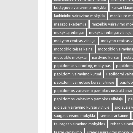
kostygovo vairavimo mokykla
kursai klaip
laukininku vairavimo mokykla
manikiuro m
masazo akademija
mazeikiu vairavimo mo
mokyklų reitingai
mokyklu reitingai vilniuje
mokymo centras vilniuje
mokymo centras vi
motociklo teises kaina
motociklo vairavim
motociklu mokykla
nardymo kursai
nuts
papildomas vairuotojų mokymas
papildoma
papildomi vairavimo kursai
Papildomi vaira
papildomi vairuotoju kursai vilniuje
papild
papildomos vairavimo pamokos instruktoriai v
papildomos vairavimo pamokos vilniuje
pa
pigiausi vairavimo kursai vilniuje
pigiausia 
saugaus eismo mokykla
seminarai kaune
taurages vairavimo mokyklos
teises vaira
testai vairavimo
utenos vairavimo mokyklo