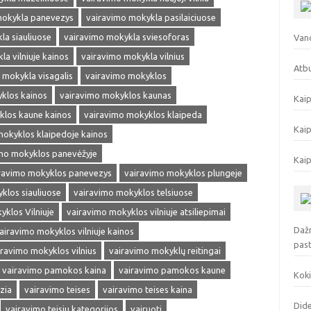
mokykla panevezys
vairavimo mokykla pasilaiciuose
la siauliuose
vairavimo mokykla sviesoforas
Vand
a vilniuje kainos
vairavimo mokykla vilnius
Atbu
 mokykla visagalis
vairavimo mokyklos
klos kainos
vairavimo mokyklos kaunas
Kaip
klos kaune kainos
vairavimo mokyklos klaipeda
Kaip
mokyklos klaipedoje kainos
mo mokyklos panevėžyje
Kaip
ravimo mokyklos panevezys
vairavimo mokyklos plungeje
klos siauliuose
vairavimo mokyklos telsiuose
klos Vilniuje
vairavimo mokyklos vilniuje atsiliepimai
Dažn
airavimo mokyklos vilniuje kainos
pas
iravimo mokyklos vilnius
vairavimo mokyklų reitingai
vairavimo pamokos kaina
vairavimo pamokos kaune
Koki
zia
vairavimo teises
vairavimo teises kaina
Dide
vairavimo teisiu kategorijos
vairuoti