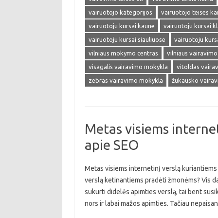
vairuotojo kategorijos
vairuotojo teises ka
vairuotoju kursai kaune
vairuotoju kursai k
vairuotoju kursai siauliuose
vairuotoju kursa
vilniaus mokymo centras
vilniaus vairavim
visagalis vairavimo mokykla
vitoldas vair
zebras vairavimo mokykla
žukausko vaira
Metas visiems internet
apie SEO
Metas visiems internetinį verslą kuriantiems 
verslą ketinantiems pradėti žmonėms? Vis daugi
sukurti didelės apimties verslą, tai bent susik
nors ir labai mažos apimties. Tačiau nepaisa