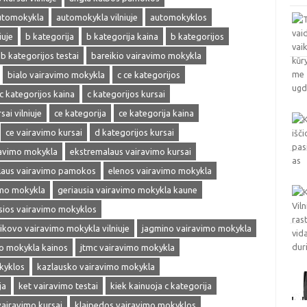
utomokykla
automokykla vilniuje
automokyklos
iuje
b kategorija
b kategorija kaina
b kategorijos
b kategorijos testai
bareikio vairavimo mokykla
bialo vairavimo mokykla
c ce kategorijos
c kategorijos kaina
c kategorijos kursai
sai vilniuje
ce kategorija
ce kategorija kaina
ce vairavimo kursai
d kategorijos kursai
ravimo mokykla
ekstremalaus vairavimo kursai
laus vairavimo pamokos
elenos vairavimo mokykla
imo mokykla
geriausia vairavimo mokykla kaune
sios vairavimo mokyklos
ikovo vairavimo mokykla vilniuje
jagmino vairavimo mokykla
mo mokykla kainos
jtmc vairavimo mokykla
kyklos
kazlausko vairavimo mokykla
ja
ket vairavimo testai
kiek kainuoja c kategorija
vairavimo kursai
klaipedos vairavimo mokyklos