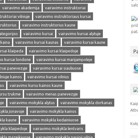
vairavimo akademija
vairavimo instruktoriai
ruktoriai vilniuje
vairavimo instruktoriaus kursai
truktorius
vairavimo instruktorius kaune
ategorijos
vairavimo kursai
vairavimo kursai alytuje
 kaina
vairavimo kursai kaunas
vairavimo kursai kaune
rsai klaipeda
vairavimo kursai klaipedoje
P
mo kursai londone
vairavimo kursai marijampoleje
rsai panevezyje
vairavimo kursai siauliuose
lniuje kainos
vairavimo kursai vilnius
nos
vairavimo kursu kainos kaune
ursu trukme
vairavimo menas panevezyje
uje
vairavimo mokykla alytus
vairavimo mokykla dorkanas
Kaip
Atb
ykla jonavoje
vairavimo mokykla kainos
kla kaune
vairavimo mokykla kedainiuose
Koky
ykla klaipedoje
vairavimo mokykla lentvaris
ykla mazeikiuose
vairavimo mokykla naujoji vilnia