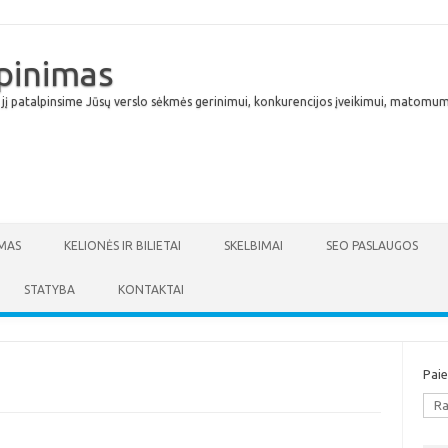
lpinimas
 jį patalpinsime Jūsų verslo sėkmės gerinimui, konkurencijos įveikimui, matomumu
Skip to content
MAS
KELIONĖS IR BILIETAI
SKELBIMAI
SEO PASLAUGOS
STATYBA
KONTAKTAI
Pai