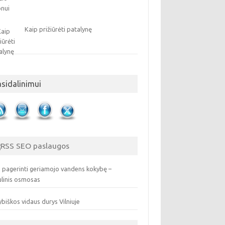
Kaip prižiūrėti patalynę
asidalinimui
SEO paslaugos
 pagerinti geriamojo vandens kokybę –
ulinis osmosas
biškos vidaus durys Vilniuje