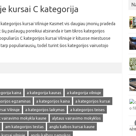
N
je kursai C kategorija
C kategorijos kursai Vilniuje Kasmet vis daugiau įmonių pradeda
 šių paslaugų poreikiui atsiranda ir tam tikros kategorijos
 populiarūs C kategorijos kursai Vilniuje ir kituose miestuose
tarp populiariausių, todėl turint šios kategorijos vairuotojo
egorija kaina
a kategorija kaunas
a kategorija vilniuje
gorijos egzaminas
a kategorijos kaina
a kategorijos kursai
sai Vilniuje
a kategorijos laikymas
a kategorijos teises
 vairavimo mokykla kaune
alytaus vairavimo mokyklos
am kategorijos testas
anglu kalbos kursai kaune
kursai vilniuje
anglu kalbos pamokos