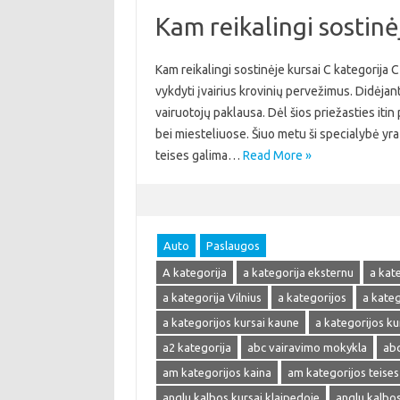
Kam reikalingi sostinė
Kam reikalingi sostinėje kursai C kategorija 
vykdyti įvairius krovinių pervežimus. Didėjant
vairuotojų paklausa. Dėl šios priežasties itin
bei miesteliuose. Šiuo metu ši specialybė yra 
teises galima…
Read More »
Auto
Paslaugos
A kategorija
a kategorija eksternu
a kat
a kategorija Vilnius
a kategorijos
a kate
a kategorijos kursai kaune
a kategorijos kur
a2 kategorija
abc vairavimo mokykla
abc
am kategorijos kaina
am kategorijos teises
anglu kalbos kursai klaipedoje
anglu kalbos 