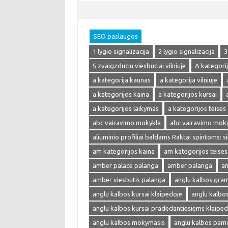
SEO paslaugos
1 lygio signalizacija
2 lygio signalizacija
3
5 zvaigzduciu viesbuciai vilniuje
A kategori
a kategorija kaunas
a kategorija vilniuje
a kategorijos kaina
a kategorijos kursai
a kategorijos laikymas
a kategorijos teises
abc vairavimo mokykla
abc vairavimo mok
aliuminio profiliai baldams Raktai spintoms: s
am kategorijos kaina
am kategorijos teises
amber palace palanga
amber palanga
am
amber viesbutis palanga
anglu kalbos gra
anglu kalbos kursai klaipedoje
anglu kalbo
anglu kalbos kursai pradedantiesiems klaiped
anglu kalbos mokymasis
anglu kalbos pam