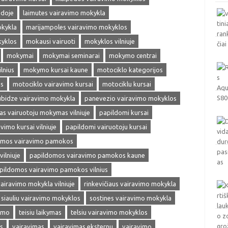
edoje
laimutes vairavimo mokykla
okykla
marijampoles vairavimo mokyklos
kyklos
mokausi vairuoti
mokyklos vilniuje
mokymai
mokymai seminarai
mokymo centrai
lnius
mokymo kursai kaune
motociklo kategorijos
as
motociklo vairavimo kursai
motociklu kursai
ubidze vairavimo mokykla
panevezio vairavimo mokyklos
s vairuotoju mokymas vilniuje
papildomi kursai
vimo kursai vilniuje
papildomi vairuotoju kursai
omos vairavimo pamokos
ilniuje
papildomos vairavimo pamokos kaune
pildomos vairavimo pamokos vilnius
vairavimo mokykla vilniuje
rinkevičiaus vairavimo mokykla
siauliu vairavimo mokyklos
sostines vairavimo mokykla
vimo
teisiu laikymas
telsiu vairavimo mokyklos
s
vairavimas
vairavimas eksternu
vairavimo