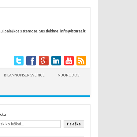
i paieškos sistemose. Susisiekime: info@itturas.lt
BILANNONSER SVERIGE
NUORODOS
eška
Paieška