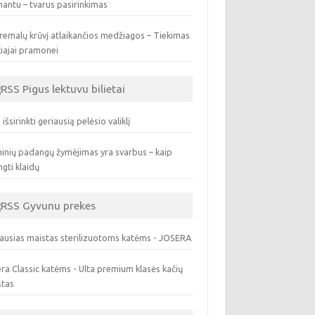
antu – tvarus pasirinkimas
remalų krūvį atlaikančios medžiagos – Tiekimas
iajai pramonei
Pigus lektuvu bilietai
 išsirinkti geriausią pelėsio valiklį
inių padangų žymėjimas yra svarbus – kaip
ngti klaidų
Gyvunu prekes
ausias maistas sterilizuotoms katėms - JOSERA
ra Classic katėms - Ulta premium klasės kačių
stas