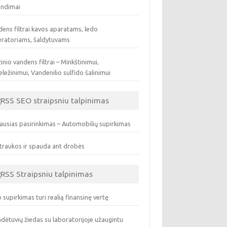
endimai
ens filtrai kavos aparatams, ledo
eratoriams, šaldytuvams
inio vandens filtrai – Minkštinimui,
ležinimui, Vandenilio sulfido šalinimui
SEO straipsniu talpinimas
ausias pasirinkimas – Automobilių supirkimas
traukos ir spauda ant drobės
Straipsniu talpinimas
 supirkimas turi realią finansinę vertę
dėtuvių žiedas su laboratorijoje užaugintu