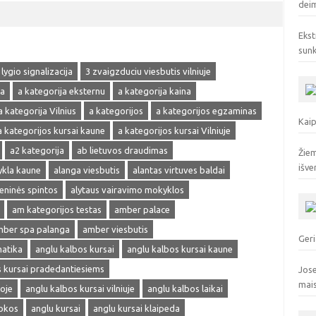
deim
Ekst
sunk
 lygio signalizacija
3 zvaigzduciu viesbutis vilniuje
ja
a kategorija eksternu
a kategorija kaina
a kategorija Vilnius
a kategorijos
a kategorijos egzaminas
Kaip
a kategorijos kursai kaune
a kategorijos kursai Vilniuje
a2 kategorija
ab lietuvos draudimas
Žiem
išve
ykla kaune
alanga viesbutis
alantas virtuves baldai
ieninės spintos
alytaus vairavimo mokyklos
am kategorijos testas
amber palace
ber spa palanga
amber viesbutis
Geri
matika
anglu kalbos kursai
anglu kalbos kursai kaune
s kursai pradedantiesiems
Jose
mai
oje
anglu kalbos kursai vilniuje
anglu kalbos laikai
okos
anglu kursai
anglu kursai klaipeda