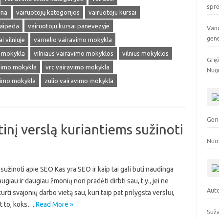
spr
ina
vairuotojų kategorijos
vairuotoju kursai
laipeda
vairuotoju kursai panevezyje
Vand
gen
i vilniuje
varnelio vairavimo mokykla
o mokykla
vilniaus vairavimo mokyklos
vilnius mokyklos
Gręž
avimo mokykla
vrc vairavimo mokykla
Nuge
vimo mokykla
zulio vairavimo mokykla
Geri
inį verslą kuriantiems sužinoti
Nuo
sužinoti apie SEO Kas yra SEO ir kaip tai gali būti naudinga
au ir daugiau žmonių nori pradėti dirbti sau, t.y., jei ne
Auto
urti svajonių darbo vietą sau, kuri taip pat prilygsta verslui,
nt to, koks…
Read More »
Suža