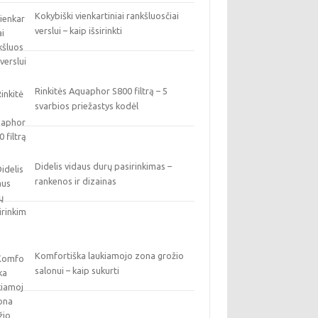
Kokybiški vienkartiniai rankšluosčiai
verslui – kaip išsirinkti
Rinkitės Aquaphor S800 filtrą – 5
svarbios priežastys kodėl
Didelis vidaus durų pasirinkimas –
rankenos ir dizainas
Komfortiška laukiamojo zona grožio
salonui – kaip sukurti