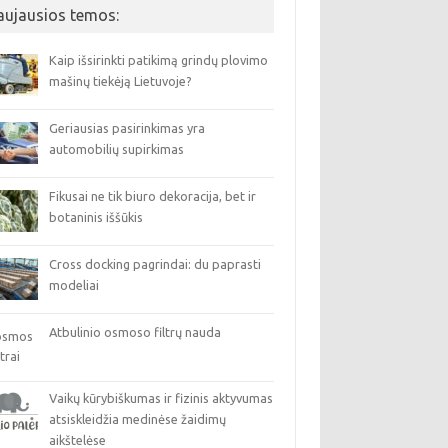
aujausios temos:
Kaip išsirinkti patikimą grindų plovimo
mašinų tiekėją Lietuvoje?
Geriausias pasirinkimas yra
automobilių supirkimas
Fikusai ne tik biuro dekoracija, bet ir
botaninis iššūkis
Cross docking pagrindai: du paprasti
modeliai
Atbulinio osmoso filtrų nauda
Vaikų kūrybiškumas ir fizinis aktyvumas
atsiskleidžia medinėse žaidimų
aikštelėse