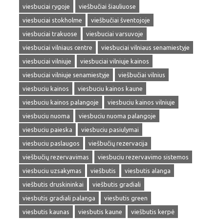
viesbuciai rygoje
viešbučiai šiauliuose
viesbuciai stokholme
viešbučiai šventojoje
viesbuciai trakuose
viesbuciai varsuvoje
viesbuciai vilniaus centre
viesbuciai vilniaus senamiestyje
viesbuciai vilniuje
viesbuciai vilniuje kainos
viesbuciai vilniuje senamiestyje
viešbučiai vilnius
viesbuciu kainos
viesbuciu kainos kaune
viesbuciu kainos palangoje
viesbuciu kainos vilniuje
viesbuciu nuoma
viesbuciu nuoma palangoje
viesbuciu paieska
viesbuciu pasiulymai
viesbuciu paslaugos
viešbučių rezervacija
viešbučių rezervavimas
viesbuciu rezervavimo sistemos
viesbuciu uzsakymas
viešbutis
viesbutis alanga
viešbutis druskininkai
viešbutis gradiali
viesbutis gradiali palanga
viesbutis green
viesbutis kaunas
viesbutis kaune
viešbutis kerpė