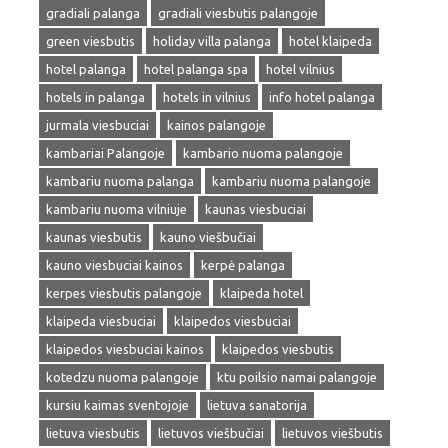
gradiali palanga
gradiali viesbutis palangoje
green viesbutis
holiday villa palanga
hotel klaipeda
hotel palanga
hotel palanga spa
hotel vilnius
hotels in palanga
hotels in vilnius
info hotel palanga
jurmala viesbuciai
kainos palangoje
kambariai Palangoje
kambario nuoma palangoje
kambariu nuoma palanga
kambariu nuoma palangoje
kambariu nuoma vilniuje
kaunas viesbuciai
kaunas viesbutis
kauno viešbučiai
kauno viesbuciai kainos
kerpė palanga
kerpes viesbutis palangoje
klaipeda hotel
klaipeda viesbuciai
klaipedos viesbuciai
klaipedos viesbuciai kainos
klaipedos viesbutis
kotedzu nuoma palangoje
ktu poilsio namai palangoje
kursiu kaimas sventojoje
lietuva sanatorija
lietuva viesbutis
lietuvos viešbučiai
lietuvos viešbutis