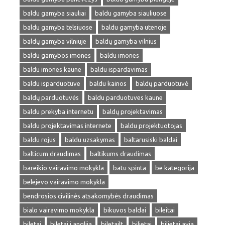
baldu gamyba siauliai
baldu gamyba siauliuose
baldu gamyba telsiuose
baldu gamyba utenoje
baldų gamyba vilniuje
baldų gamyba vilnius
baldu gamybos imones
baldu imones
baldu imones kaune
baldu ispardavimas
baldu isparduotuve
baldu kainos
baldų parduotuvė
baldų parduotuvės
baldu parduotuves kaune
baldu prekyba internetu
baldų projektavimas
baldu projektavimas internete
baldu projektuotojas
baldu rojus
baldu uzsakymas
baltarusiski baldai
balticum draudimas
baltikums draudimas
bareikio vairavimo mokykla
batu spinta
be kategorija
belejevo vairavimo mokykla
bendrosios civilinės atsakomybės draudimas
bialo vairavimo mokykla
bikuvos baldai
bileitai
biletai
biletai i anglija
biletailt
bilietai
bilietai avia