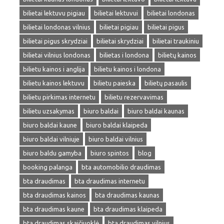
bilietai lektuvu pigiau
bilietai lektuvui
bilietai londonas
bilietai londonas vilnius
bilietai pigiau
bilietai pigus
bilietai pigus skrydziai
bilietai skrydziai
bilietai traukiniu
bilietai vilnius londonas
bilietas i londona
bilietų kainos
bilietu kainos i anglija
bilietu kainos i londona
bilietu kainos lektuvu
bilietu paieska
bilietų pasaulis
bilietu pirkimas internetu
bilietu rezervavimas
bilietu uzsakymas
biuro baldai
biuro baldai kaunas
biuro baldai kaune
biuro baldai klaipeda
biuro baldai vilniuje
biuro baldai vilnius
biuro baldu gamyba
biuro spintos
blog
booking palanga
bta automobilio draudimas
bta draudimas
bta draudimas internetu
bta draudimas kainos
bta draudimas kaunas
bta draudimas kaune
bta draudimas klaipeda
bta draudimas skaičiuoklė
bta draudimas vilnius