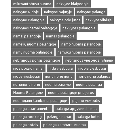
mikroautobusu nuoma
nakvyne klaipedoje
nakvyne Nidoje
nakvyne pajuryje
nakvyne palanga
nakvyne Palangoje
nakvyne prie juros
nakvyne vilniuje
nakvynes namai palangoje
nakvynes palangoje
namai palangoje
namas palangoje
namelių nuoma palangoje
namo nuoma palangoje
namu nuoma palangoje
namuku nuoma palangoje
nebrangus poilsis palangoje
nebrangus viesbuciai vilniuje
nida poilsio namai
nida viesbuciai
nidoje viesbuciai
nidos viesbuciai
noriu noriu noriu
noriu noriu palanga
noriunoriu noriu
nuoma pajuryje
nuoma palanga
Nuoma Palangoje
nuoma palangoje prie juros
nuomojami kambariai palangoje
pajurio viesbutis
palanga apartamentai
palanga apgyvendinimas
palanga booking
palanga dabar
palanga hotel
palanga hotels
palanga kambariu nuoma