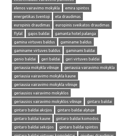
elenos vairavimo mokykla
emira spintos
energetikas šventoji
eta draudimas
europinis draudimas
europinis sveikatos draudimas
flylal
gajos baldai
gamanta hotel palanga
gamina virtuves baldus
gaminame baldus
gaminame virtuves baldus
gaminami baldai
genio baldai
geri baldai
geri virtuves baldai
geriausia mokykla vilniuje
geriausia vairavimo mokykla
geriausia vairavimo mokykla kaune
geriausia vairavimo mokykla vilniuje
geriausios vairavimo mokyklos
geriausios vairavimo mokyklos vilniuje
gintaro baldai
gintaro baldai akcijos
gintaro baldai alytuje
gintaro baldai kaune
gintaro baldai komodos
gintaro baldai sekcijos
gintaro baldai spintos
gintaro baldai virtuves komplektai
givybes draudimas