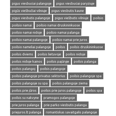
pigus viesbuciai palangoje
pigus viesbuciai paryziuje
pigūs viešbučiai vilniuje
pigus viesbutis kaune
pigus viesbutis palangoje
pigus viešbutis vilniuje
poilsio
poilsio namai
poilsio namai druskininkuose
poilsio namai nidoje
poilsio namai palanga
poilsio namai palangoje
poilsio namai prie juros
poilsio nameliai palangoje
poilsis
poilsis druskininkuose
poilsis dviems
poilsis lietuvoje
poilsis nidoje
poilsis nidoje kainos
poilsis pajūryje
poilsis palanga
poilsis palangoj
poilsis palangoje
poilsis palangoje privatus sektorius
poilsis palangoje spa
poilsis palangoje su spa
poilsis palangoje ziema
poilsis prie jūros
poilsis prie juros palangoje
poilsis spa
poilsis su nakvyne
pramogos palangoje
prie juros palanga
prie parko viesbutis palanga
priejuros.lt palanga
romantiskas savaitgalis palangoje