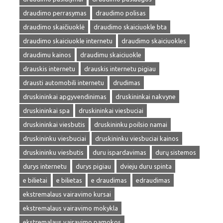
draudimo perrasymas
draudimo polisas
draudimo skaičiuoklė
draudimo skaiciuokle bta
draudimo skaiciuokle internetu
draudimo skaiciuokles
draudimu kainos
draudimu skaiciuokle
drauskis internetu
drauskis internetu pigiau
drausti automobili internetu
drudimas
druskininkai apgyvendinimas
druskininkai nakvyne
druskininkai spa
druskininkai viesbuciai
druskininkai viesbutis
druskininku poilsio namai
druskininku viesbuciai
druskininku viesbuciai kainos
druskininku viesbutis
duru ispardavimas
durų sistemos
durys internetu
durys pigiau
dvieju duru spinta
e bilietai
e bilietas
e draudimas
edraudimas
ekstremalaus vairavimo kursai
ekstremalaus vairavimo mokykla
ekstremalaus vairavimo pamokos