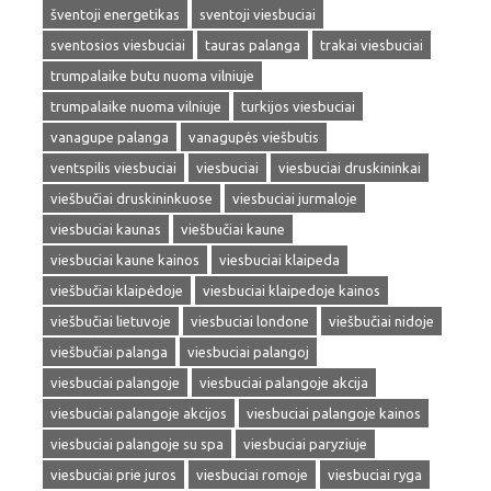
šventoji energetikas
sventoji viesbuciai
sventosios viesbuciai
tauras palanga
trakai viesbuciai
trumpalaike butu nuoma vilniuje
trumpalaike nuoma vilniuje
turkijos viesbuciai
vanagupe palanga
vanagupės viešbutis
ventspilis viesbuciai
viesbuciai
viesbuciai druskininkai
viešbučiai druskininkuose
viesbuciai jurmaloje
viesbuciai kaunas
viešbučiai kaune
viesbuciai kaune kainos
viesbuciai klaipeda
viešbučiai klaipėdoje
viesbuciai klaipedoje kainos
viešbučiai lietuvoje
viesbuciai londone
viešbučiai nidoje
viešbučiai palanga
viesbuciai palangoj
viesbuciai palangoje
viesbuciai palangoje akcija
viesbuciai palangoje akcijos
viesbuciai palangoje kainos
viesbuciai palangoje su spa
viesbuciai paryziuje
viesbuciai prie juros
viesbuciai romoje
viesbuciai ryga