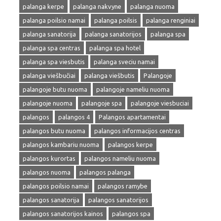
palanga kerpe
palanga nakvyne
palanga nuoma
palanga poilsio namai
palanga poilsis
palanga renginiai
palanga sanatorija
palanga sanatorijos
palanga spa
palanga spa centras
palanga spa hotel
palanga spa viesbutis
palanga sveciu namai
palanga viešbučiai
palanga viešbutis
Palangoje
palangoje butu nuoma
palangoje nameliu nuoma
palangoje nuoma
palangoje spa
palangoje viesbuciai
palangos
palangos 4
Palangos apartamentai
palangos butu nuoma
palangos informacijos centras
palangos kambariu nuoma
palangos kerpe
palangos kurortas
palangos nameliu nuoma
palangos nuoma
palangos palanga
palangos poilsio namai
palangos ramybe
palangos sanatorija
palangos sanatorijos
palangos sanatorijos kainos
palangos spa