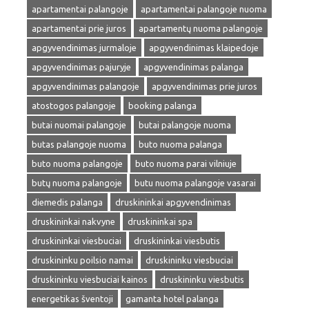
apartamentai palangoje
apartamentai palangoje nuoma
apartamentai prie juros
apartamentų nuoma palangoje
apgyvendinimas jurmaloje
apgyvendinimas klaipedoje
apgyvendinimas pajuryje
apgyvendinimas palanga
apgyvendinimas palangoje
apgyvendinimas prie juros
atostogos palangoje
booking palanga
butai nuomai palangoje
butai palangoje nuoma
butas palangoje nuoma
buto nuoma palanga
buto nuoma palangoje
buto nuoma parai vilniuje
butų nuoma palangoje
butu nuoma palangoje vasarai
diemedis palanga
druskininkai apgyvendinimas
druskininkai nakvyne
druskininkai spa
druskininkai viesbuciai
druskininkai viesbutis
druskininku poilsio namai
druskininku viesbuciai
druskininku viesbuciai kainos
druskininku viesbutis
energetikas šventoji
gamanta hotel palanga