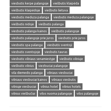
viesbutis kerpe palangoje
viešbutis klaipėda
viešbutis klaipėdoje
viešbutis lietuva
viesbutis meduza palanga
viesbutis meduza palangoje
viešbutis nidoje
viešbutis palanga
viesbutis palanga kainos
viešbutis palangoje
viesbutis palangoje prie juros
viesbutis prie juros
viesbutis spa palanga
viesbutis sventoji
viesbutis sventojoje
viesbutis tauras
viesbutis vilniaus senamiestyje
viešbutis vilniuje
viešbutis vilnius
viezbuciai palangoje
vila diemedis palanga
vilniaus viesbuciai
vilniaus viesbuciai kainos
vilniaus viesbutis
vilniuje viesbuciai
vilnius hotel
vilnius hotels
vilnius viešbučiai
vilos nuoma palangoje
vilos palangoje