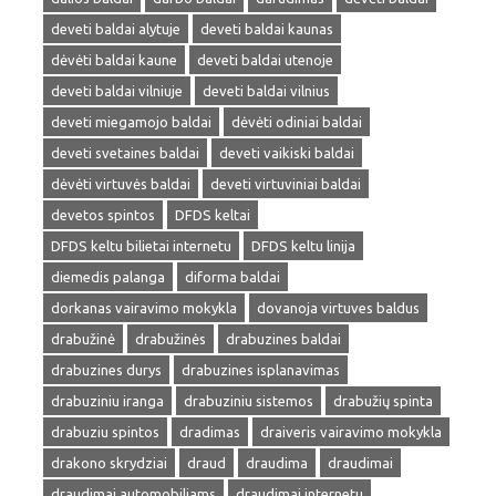
deveti baldai alytuje
deveti baldai kaunas
dėvėti baldai kaune
deveti baldai utenoje
deveti baldai vilniuje
deveti baldai vilnius
deveti miegamojo baldai
dėvėti odiniai baldai
deveti svetaines baldai
deveti vaikiski baldai
dėvėti virtuvės baldai
deveti virtuviniai baldai
devetos spintos
DFDS keltai
DFDS keltu bilietai internetu
DFDS keltu linija
diemedis palanga
diforma baldai
dorkanas vairavimo mokykla
dovanoja virtuves baldus
drabužinė
drabužinės
drabuzines baldai
drabuzines durys
drabuzines isplanavimas
drabuziniu iranga
drabuziniu sistemos
drabužių spinta
drabuziu spintos
dradimas
draiveris vairavimo mokykla
drakono skrydziai
draud
draudima
draudimai
draudimai automobiliams
draudimai internetu