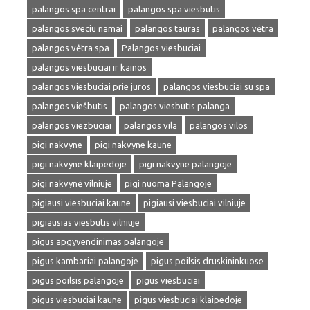
palangos spa centrai
palangos spa viesbutis
palangos sveciu namai
palangos tauras
palangos vėtra
palangos vėtra spa
Palangos viesbuciai
palangos viesbuciai ir kainos
palangos viesbuciai prie juros
palangos viesbuciai su spa
palangos viešbutis
palangos viesbutis palanga
palangos viezbuciai
palangos vila
palangos vilos
pigi nakvyne
pigi nakvyne kaune
pigi nakvyne klaipedoje
pigi nakvyne palangoje
pigi nakvynė vilniuje
pigi nuoma Palangoje
pigiausi viesbuciai kaune
pigiausi viesbuciai vilniuje
pigiausias viesbutis vilniuje
pigus apgyvendinimas palangoje
pigus kambariai palangoje
pigus poilsis druskininkuose
pigus poilsis palangoje
pigus viesbuciai
pigus viesbuciai kaune
pigus viesbuciai klaipedoje