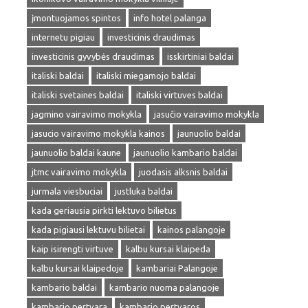
įmontuojamos spintos
info hotel palanga
internetu pigiau
investicinis draudimas
investicinis gyvybės draudimas
isskirtiniai baldai
italiski baldai
italiski miegamojo baldai
italiski svetaines baldai
italiski virtuves baldai
jagmino vairavimo mokykla
jasučio vairavimo mokykla
jasucio vairavimo mokykla kainos
jaunuolio baldai
jaunuolio baldai kaune
jaunuolio kambario baldai
jtmc vairavimo mokykla
juodasis alksnis baldai
jurmala viesbuciai
justluka baldai
kada geriausia pirkti lektuvo bilietus
kada pigiausi lektuvu bilietai
kainos palangoje
kaip isirengti virtuve
kalbu kursai klaipeda
kalbu kursai klaipedoje
kambariai Palangoje
kambario baldai
kambario nuoma palangoje
kambario pertvara
kambario pertvaros