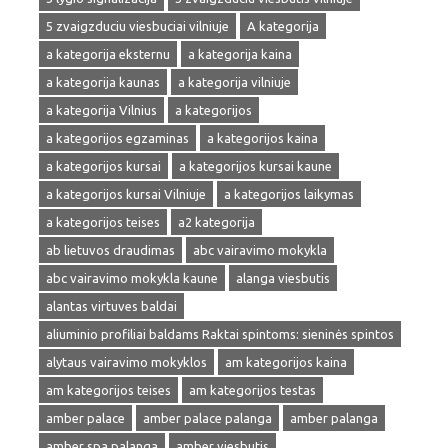
5 zvaigzduciu viesbuciai vilniuje
A kategorija
a kategorija eksternu
a kategorija kaina
a kategorija kaunas
a kategorija vilniuje
a kategorija Vilnius
a kategorijos
a kategorijos egzaminas
a kategorijos kaina
a kategorijos kursai
a kategorijos kursai kaune
a kategorijos kursai Vilniuje
a kategorijos laikymas
a kategorijos teises
a2 kategorija
ab lietuvos draudimas
abc vairavimo mokykla
abc vairavimo mokykla kaune
alanga viesbutis
alantas virtuves baldai
aliuminio profiliai baldams Raktai spintoms: sieninės spintos
alytaus vairavimo mokyklos
am kategorijos kaina
am kategorijos teises
am kategorijos testas
amber palace
amber palace palanga
amber palanga
amber spa palanga
amber viesbutis