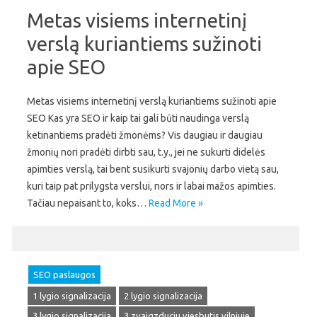
Metas visiems internetinį
verslą kuriantiems sužinoti
apie SEO
Metas visiems internetinį verslą kuriantiems sužinoti apie
SEO Kas yra SEO ir kaip tai gali būti naudinga verslą
ketinantiems pradėti žmonėms? Vis daugiau ir daugiau
žmonių nori pradėti dirbti sau, t.y., jei ne sukurti didelės
apimties verslą, tai bent susikurti svajonių darbo vietą sau,
kuri taip pat prilygsta verslui, nors ir labai mažos apimties.
Tačiau nepaisant to, koks…
Read More »
SEO paslaugos
1 lygio signalizacija
2 lygio signalizacija
3 lygio signalizacija
3 zvaigzduciu viesbutis vilniuje