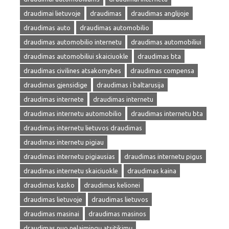
draudimai lietuvoje
draudimas
draudimas anglijoje
draudimas auto
draudimas automobilio
draudimas automobilio internetu
draudimas automobiliui
draudimas automobiliui skaiciuokle
draudimas bta
draudimas civilines atsakomybes
draudimas compensa
draudimas gjensidige
draudimas i baltarusija
draudimas internete
draudimas internetu
draudimas internetu automobilio
draudimas internetu bta
draudimas internetu lietuvos draudimas
draudimas internetu pigiau
draudimas internetu pigiausias
draudimas internetu pigus
draudimas internetu skaiciuokle
draudimas kaina
draudimas kasko
draudimas kelionei
draudimas lietuvoje
draudimas lietuvos
draudimas masinai
draudimas masinos
draudimas nuo nelaimingų atsitikimų