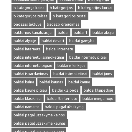
b kategorija kaina
b kategorijos
b kategorijos kursai
b kategorijos teises
b kategorijos testai
bagažas lėktuve
bagazo draudimas
bakterijos kanalizacijai
baldai
baldai 1
baldai akcija
baldai alytuje
baldai deveti
baldai gamyba
baldai internete
baldai internetu
baldai internetu issimoketinai
baldai internetu pigiai
baldai internetu pigiau
baldai is lenkijos
baldai ispardavimas
baldai issimoketinai
baldai jums
baldai kaina
baldai kaunas
baldai kaune
baldai kaune pigiau
baldai klaipeda
baldai klaipedoje
baldai klasikiniai
baldai lt internetu
baldai miegamojo
baldai namams
baldai pagal užsakymą
baldai pagal uzsakyma kainos
baldai pagal uzsakyma kaunas
baldai pagal uzsakyma kaune