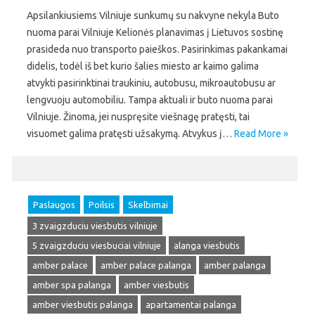
Apsilankiusiems Vilniuje sunkumų su nakvyne nekyla Buto
nuoma parai Vilniuje Kelionės planavimas į Lietuvos sostinę
prasideda nuo transporto paieškos. Pasirinkimas pakankamai
didelis, todėl iš bet kurio šalies miesto ar kaimo galima
atvykti pasirinktinai traukiniu, autobusu, mikroautobusu ar
lengvuoju automobiliu. Tampa aktuali ir buto nuoma parai
Vilniuje. Žinoma, jei nuspręsite viešnagę pratęsti, tai
visuomet galima pratęsti užsakymą. Atvykus į…
Read More »
Paslaugos
Poilsis
Skelbimai
3 zvaigzduciu viesbutis vilniuje
5 zvaigzduciu viesbuciai vilniuje
alanga viesbutis
amber palace
amber palace palanga
amber palanga
amber spa palanga
amber viesbutis
amber viesbutis palanga
apartamentai palanga