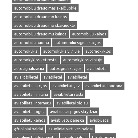
automobilių draudimas skaičiuoklė
automobiliu draudimo kainos
automobiliu draudimo skaiciuokle
automobiliu draudimu kainos
automobilių kainos
automobiliu nuoma
automobiliu signalizacijos
automokykla
automokykla vilniuje
automokyklos
automokyklos ket testai
automokyklos vilniuje
autosignalizacija
autosignalizacijos
avia bilietai
avia.lt bilietai
aviabiletai
aviabilietai
aviabilietai akcijos
aviabilietai i jav
aviabilietai i londona
aviabilietai i milana
aviabilietai i osla
aviabilietai internetu
aviabilietai pigiau
aviabilietai pigus
aviabilietai pigus skrydziai
aviabilietu kainos
aviabilietu paieska
aviobilietai
ąžuoliniai baldai
azuoliniai virtuves baldai
azuoliniu baldu gamyba
azuolo baldai
b kategorija