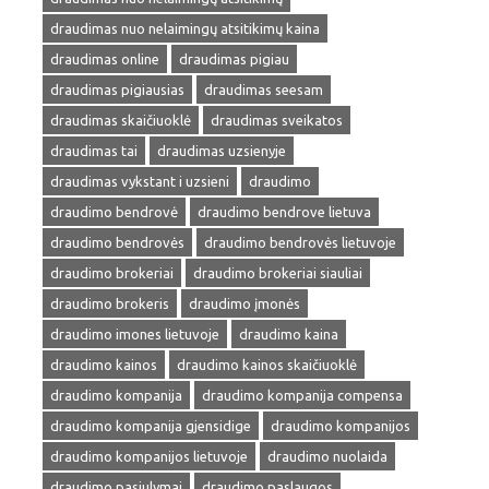
draudimas nuo nelaimingų atsitikimų kaina
draudimas online
draudimas pigiau
draudimas pigiausias
draudimas seesam
draudimas skaičiuoklė
draudimas sveikatos
draudimas tai
draudimas uzsienyje
draudimas vykstant i uzsieni
draudimo
draudimo bendrovė
draudimo bendrove lietuva
draudimo bendrovės
draudimo bendrovės lietuvoje
draudimo brokeriai
draudimo brokeriai siauliai
draudimo brokeris
draudimo įmonės
draudimo imones lietuvoje
draudimo kaina
draudimo kainos
draudimo kainos skaičiuoklė
draudimo kompanija
draudimo kompanija compensa
draudimo kompanija gjensidige
draudimo kompanijos
draudimo kompanijos lietuvoje
draudimo nuolaida
draudimo pasiulymai
draudimo paslaugos