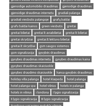
gjensidige automobilio draudimas
gjensidige draudimas
gjensidige draudimas internetu
gradiali palanga
gradiali viesbutis palangoje
grafų baldai
grafu baldai kainos
green viesbutis
greitai
greitai bilietai
greitai lt aviabilietai
greitai lt bilietai
greitai skrydziai
greitai.lt lektuvu bilietai
greitai.lt skrydžiai
gsm saugos sistemos
gsm signalizacija
gyvybės draudimas
gyvybes draudimas internetu
gyvybes draudimas kaina
gyvybes draudimas skaiciuokle
gyvybes draudimo skaiciuokle
hansa gyvybės draudimas
holiday villa palanga
hotel klaipeda
hotel palanga
hotel palanga spa
hotel vilnius
hotels in palanga
hotels in vilnius
i londona
I lygio signalizacija
II lygio signalizacija
III lygio signalizacija
ikonikovo vairavimo mokykla vilniuje