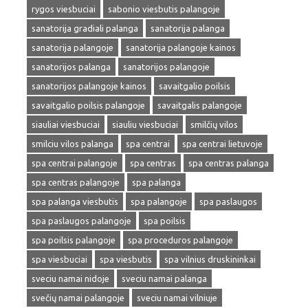
rygos viesbuciai
sabonio viesbutis palangoje
sanatorija gradiali palanga
sanatorija palanga
sanatorija palangoje
sanatorija palangoje kainos
sanatorijos palanga
sanatorijos palangoje
sanatorijos palangoje kainos
savaitgalio poilsis
savaitgalio poilsis palangoje
savaitgalis palangoje
siauliai viesbuciai
siauliu viesbuciai
smilčių vilos
smilciu vilos palanga
spa centrai
spa centrai lietuvoje
spa centrai palangoje
spa centras
spa centras palanga
spa centras palangoje
spa palanga
spa palanga viesbutis
spa palangoje
spa paslaugos
spa paslaugos palangoje
spa poilsis
spa poilsis palangoje
spa proceduros palangoje
spa viesbuciai
spa viesbutis
spa vilnius druskininkai
sveciu namai nidoje
sveciu namai palanga
svečių namai palangoje
sveciu namai vilniuje