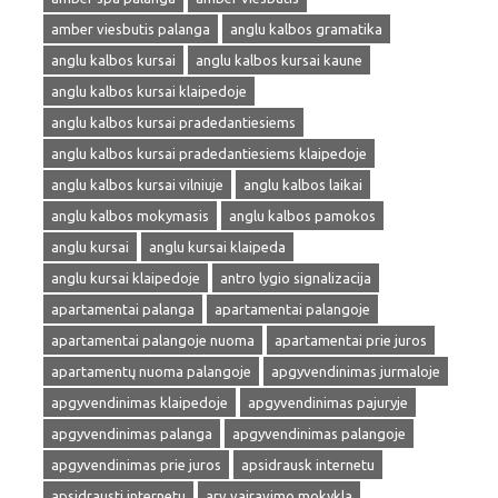
amber viesbutis palanga
anglu kalbos gramatika
anglu kalbos kursai
anglu kalbos kursai kaune
anglu kalbos kursai klaipedoje
anglu kalbos kursai pradedantiesiems
anglu kalbos kursai pradedantiesiems klaipedoje
anglu kalbos kursai vilniuje
anglu kalbos laikai
anglu kalbos mokymasis
anglu kalbos pamokos
anglu kursai
anglu kursai klaipeda
anglu kursai klaipedoje
antro lygio signalizacija
apartamentai palanga
apartamentai palangoje
apartamentai palangoje nuoma
apartamentai prie juros
apartamentų nuoma palangoje
apgyvendinimas jurmaloje
apgyvendinimas klaipedoje
apgyvendinimas pajuryje
apgyvendinimas palanga
apgyvendinimas palangoje
apgyvendinimas prie juros
apsidrausk internetu
apsidrausti internetu
arv vairavimo mokykla