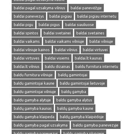
baldai pagal uzsakyma vilnius
baldai panevėžyje
baldai panevezys
baldai pigiau
baldai pigiau internetu
baldai pigu
baldai pigus
baldai siauliuose
baldai spintos
baldai svetainei
baldai svetaines
baldai vaikams
baldai vaikams vilniuje
baldai vilniuje
baldai vilniuje kainos
baldai vilnius
baldai virtuvei
baldai virtuves
baldai visiems
baldai.lt kaunas
baldai.lt vilnius
baldu dizainas
baldu furnitura internetu
baldu furnitura vilniuje
baldų gamintojai
baldu gamintojai kaune
baldu gamintojai lietuvoje
baldu gamintojai vilniuje
baldų gamyba
baldu gamyba alytuje
baldu gamyba alytus
baldų gamyba kaunas
baldų gamyba kaune
baldu gamyba klaipeda
baldų gamyba klaipėdoje
baldu gamyba pagal uzsakyma
baldu gamyba panevezyje
baldu gamyba panevezys
baldu gamyba plungeje