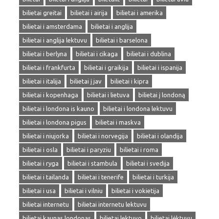
bilietai greitai
bilietai i airija
bilietai i amerika
bilietai i amsterdama
bilietai i anglija
bilietai i anglija lektuvu
bilietai i barselona
bilietai i berlyna
bilietai i cikaga
bilietai i dublina
bilietai i frankfurta
bilietai i graikija
bilietai i ispanija
bilietai i italija
bilietai į jav
bilietai i kipra
bilietai i kopenhaga
bilietai i lietuva
bilietai į londoną
bilietai i londona is kauno
bilietai i londona lektuvu
bilietai i londona pigus
bilietai i maskva
bilietai i niujorka
bilietai i norvegija
bilietai i olandija
bilietai i osla
bilietai i paryziu
bilietai i roma
bilietai i ryga
bilietai i stambula
bilietai i svedija
bilietai i tailanda
bilietai i tenerife
bilietai i turkija
bilietai i usa
bilietai i vilniu
bilietai i vokietija
bilietai internetu
bilietai internetu lektuvu
bilietai kaunas londonas
bilietai lektuvo
bilietai lėktuvu