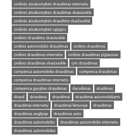
civilinės atsakomybės draudimas internetu
civilines atsakomybes draudimas skaiciuokle
civilinės atsakomybės draudimo skaičiuoklė
civilinės atsakomybės sąlygos
civilinio draudimo skaiciuokle
civilinis automobilio draudimas
civilinis draudimas
civilinis draudimas internetu
civilinis draudimas pigiausias
civilinis draudimas skaiciuokle
cmr draudimas
compensa automobilio draudimas
compensa draudimas
compensa draudimas internetu
compensa gyvybės draudimas
darudimas
dradimas
draud
draudima
draudimai
draudimai automobiliams
draudimai internetu
draudimai lietuvoje
draudimas
draudimas anglijoje
draudimas auto
draudimas automobilio
draudimas automobilio internetu
draudimas automobiliui