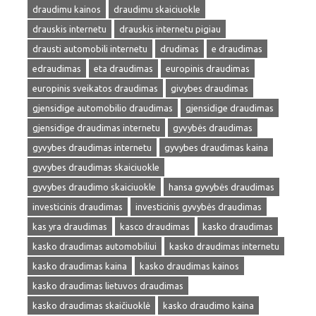
draudimu kainos
draudimu skaiciuokle
drauskis internetu
drauskis internetu pigiau
drausti automobili internetu
drudimas
e draudimas
edraudimas
eta draudimas
europinis draudimas
europinis sveikatos draudimas
givybes draudimas
gjensidige automobilio draudimas
gjensidige draudimas
gjensidige draudimas internetu
gyvybės draudimas
gyvybes draudimas internetu
gyvybes draudimas kaina
gyvybes draudimas skaiciuokle
gyvybes draudimo skaiciuokle
hansa gyvybės draudimas
investicinis draudimas
investicinis gyvybės draudimas
kas yra draudimas
kasco draudimas
kasko draudimas
kasko draudimas automobiliui
kasko draudimas internetu
kasko draudimas kaina
kasko draudimas kainos
kasko draudimas lietuvos draudimas
kasko draudimas skaičiuoklė
kasko draudimo kaina