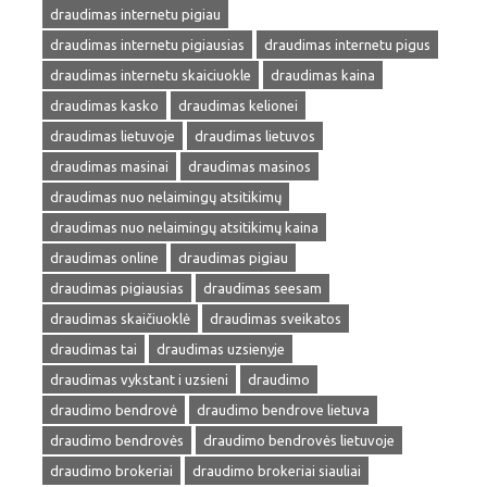
draudimas internetu pigiau
draudimas internetu pigiausias
draudimas internetu pigus
draudimas internetu skaiciuokle
draudimas kaina
draudimas kasko
draudimas kelionei
draudimas lietuvoje
draudimas lietuvos
draudimas masinai
draudimas masinos
draudimas nuo nelaimingų atsitikimų
draudimas nuo nelaimingų atsitikimų kaina
draudimas online
draudimas pigiau
draudimas pigiausias
draudimas seesam
draudimas skaičiuoklė
draudimas sveikatos
draudimas tai
draudimas uzsienyje
draudimas vykstant i uzsieni
draudimo
draudimo bendrovė
draudimo bendrove lietuva
draudimo bendrovės
draudimo bendrovės lietuvoje
draudimo brokeriai
draudimo brokeriai siauliai