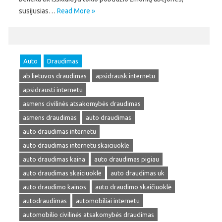
susijusias…
Read More »
Auto
Draudimas
ab lietuvos draudimas
apsidrausk internetu
apsidrausti internetu
asmens civilinės atsakomybės draudimas
asmens draudimas
auto draudimas
auto draudimas internetu
auto draudimas internetu skaiciuokle
auto draudimas kaina
auto draudimas pigiau
auto draudimas skaiciuokle
auto draudimas uk
auto draudimo kainos
auto draudimo skaičiuoklė
autodraudimas
automobiliai internetu
automobilio civilinės atsakomybės draudimas