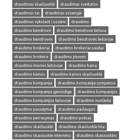
draudimas skaičiuoklė
draudimas sveikatos
draudimas tai
draudimas uzsienyje
draudimas vykstant i uzsieni
draudimo
draudimo bendrovė
draudimo bendrove lietuva
draudimo bendrovės
draudimo bendrovės lietuvoje
draudimo brokeriai
draudimo brokeriai siauliai
draudimo brokeris
draudimo įmonės
draudimo imones lietuvoje
draudimo kaina
draudimo kainos
draudimo kainos skaičiuoklė
draudimo kompanija
draudimo kompanija compensa
draudimo kompanija gjensidige
draudimo kompanijos
draudimo kompanijos lietuvoje
draudimo nuolaida
draudimo pasiulymai
draudimo paslaugos
draudimo perrasymas
draudimo polisas
draudimo skaičiuoklė
draudimo skaiciuokle bta
draudimo skaiciuokle internetu
draudimo skaiciuokles