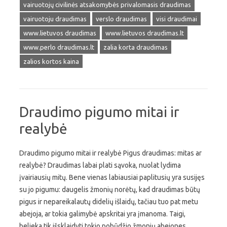
vairuotojų civilinės atsakomybės privalomasis draudimas
vairuotoju draudimas
verslo draudimas
visi draudimai
www.lietuvos draudimas
www.lietuvos draudimas.lt
www.perlo draudimas.lt
zalia korta draudimas
zalios kortos kaina
Draudimo pigumo mitai ir
realybė
Draudimo pigumo mitai ir realybė Pigus draudimas: mitas ar
realybė? Draudimas labai plati sąvoka, nuolat lydima
įvairiausių mitų. Bene vienas labiausiai paplitusių yra susijęs
su jo pigumu: daugelis žmonių norėtų, kad draudimas būtų
pigus ir nepareikalautų didelių išlaidų, tačiau tuo pat metu
abejoja, ar tokia galimybė apskritai yra įmanoma. Taigi,
belieka tik išsklaidyti tokio pobūdžio žmonių abejones,