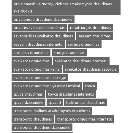
privalomasis vairuotojų civilinės atsakomybės draudimas
skaiciuokle
privalomojo draudimo skaiciuokle
privatus sveikatos draudimas
repatriacijos draudimas
savanoriškas sveikatos draudimas
seesam draudimas
seesam draudimas internetu
seimos draudimas
socialinis draudimas
studiju draudimas
sveikatos draudimas
sveikatos draudimas internetu
sveikatos draudimas kaina
sveikatos draudimas lietuvoje
sveikatos draudimas uzsienyje
sveikatos draudimas vykstant i uzsieni
tpvca
tpvca draudimas
tpvca draudimas internetu
tpvca skaiciuokle
tpvcad
traktoriaus draudimas
transporto civilines atsakomybes draudimas
transporto draudimas
transporto draudimas internetu
transporto draudimo skaiciuokle