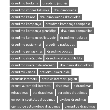
draudimo brokeris
draudimo įmonės
draudimo imones lietuvoje
draudimo kaina
draudimo kainos
draudimo kainos skaičiuoklė
draudimo kompanija
draudimo kompanija compensa
draudimo kompanija gjensidige
draudimo kompanijos
draudimo kompanijos lietuvoje
draudimo nuolaida
draudimo pasiulymai
draudimo paslaugos
draudimo perrasymas
draudimo polisas
draudimo skaičiuoklė
draudimo skaiciuokle bta
draudimo skaiciuokle internetu
draudimo skaiciuokles
draudimu kainos
draudimu skaiciuokle
drauskis internetu
drauskis internetu pigiau
drausti automobili internetu
drudimas
e draudimas
edraudimas
eta draudimas
europinis draudimas
europinis sveikatos draudimas
givybes draudimas
gjensidige automobilio draudimas
gjensidige draudimas