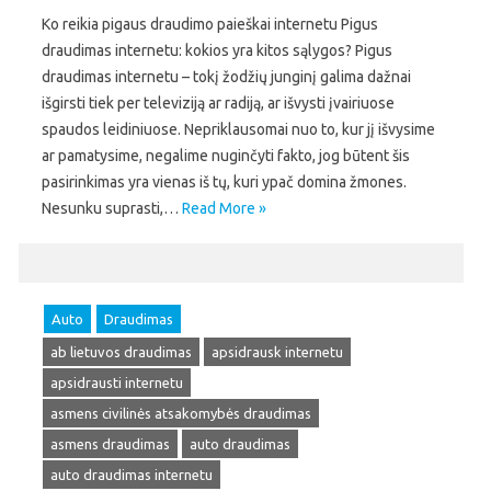
Ko reikia pigaus draudimo paieškai internetu Pigus
draudimas internetu: kokios yra kitos sąlygos? Pigus
draudimas internetu – tokį žodžių junginį galima dažnai
išgirsti tiek per televiziją ar radiją, ar išvysti įvairiuose
spaudos leidiniuose. Nepriklausomai nuo to, kur jį išvysime
ar pamatysime, negalime nuginčyti fakto, jog būtent šis
pasirinkimas yra vienas iš tų, kuri ypač domina žmones.
Nesunku suprasti,…
Read More »
Auto
Draudimas
ab lietuvos draudimas
apsidrausk internetu
apsidrausti internetu
asmens civilinės atsakomybės draudimas
asmens draudimas
auto draudimas
auto draudimas internetu