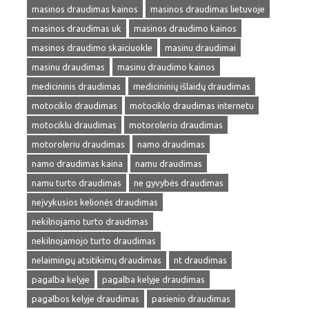
masinos draudimas kainos
masinos draudimas lietuvoje
masinos draudimas uk
masinos draudimo kainos
masinos draudimo skaiciuokle
masinu draudimai
masinu draudimas
masinu draudimo kainos
medicininis draudimas
medicininių išlaidų draudimas
motociklo draudimas
motociklo draudimas internetu
motociklu draudimas
motorolerio draudimas
motoroleriu draudimas
namo draudimas
namo draudimas kaina
namu draudimas
namu turto draudimas
ne gyvybės draudimas
neįvykusios kelionės draudimas
nekilnojamo turto draudimas
nekilnojamojo turto draudimas
nelaimingų atsitikimų draudimas
nt draudimas
pagalba kelyje
pagalba kelyje draudimas
pagalbos kelyje draudimas
pasienio draudimas